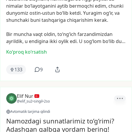
nimalar
bo‘layotganini
aytib
bermoqchi
edim,
chunki
dunyomiz
ostin-ustun
bo‘lib
ketdi.
Yuragim
og‘ir,
va
shunchaki
buni
tashqariga
chiqarishim
kerak.
Bir
muncha
vaqt
oldin,
to‘ng‘ich
farzandimizdan
ayrildik,
u
endigina
ikki
oylik
edi.
U
sog‘lom
bo‘lib
du…
Ko‘proq koʻrsatish
133
9
Elif Nur
@elif_su2
•
singil
•
2so
Avtomatik tarjima qilindi
Namozdagi sunnatlarimiz to‘g‘rimi?
Adashgan qalbga yordam bering!