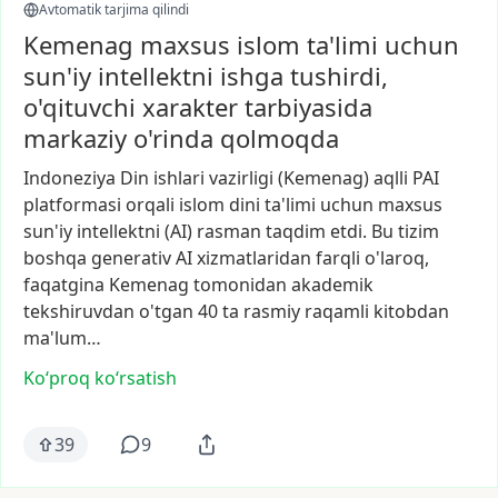
Avtomatik tarjima qilindi
Kemenag maxsus islom ta'limi uchun
sun'iy intellektni ishga tushirdi,
o'qituvchi xarakter tarbiyasida
markaziy o'rinda qolmoqda
Indoneziya
Din
ishlari
vazirligi
(Kemenag)
aqlli
PAI
platformasi
orqali
islom
dini
ta'limi
uchun
maxsus
sun'iy
intellektni
(AI)
rasman
taqdim
etdi.
Bu
tizim
boshqa
generativ
AI
xizmatlaridan
farqli
o'laroq,
faqatgina
Kemenag
tomonidan
akademik
tekshiruvdan
o'tgan
40
ta
rasmiy
raqamli
kitobdan
ma'lum…
Ko‘proq koʻrsatish
39
9