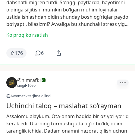
dahshatli
migren
tutdi.
So‘nggi
paytlarda,
hayotimni
oldinga
siljitishi
mumkin
bo‘lgan
muhim
loyihalar
ustida
ishlashdan
oldin
shunday
bosh
og‘riqlar
paydo
bo‘lyapti,
bilasizmi?
Avvaliga
bu
shunchaki
stress
yig…
Ko‘proq koʻrsatish
176
6
@nimrafk
singil
•
10so
Avtomatik tarjima qilindi
Uchinchi taloq – maslahat so‘rayman
Assalomu
alaykum.
Ota-onam
haqida
bir
oz
yo‘l-yo‘riq
kerak
edi.
Ularning
turmushi
juda
og‘ir
bo‘ldi,
doim
taranglik
ichida.
Dadam
onamni
nazorat
qilish
uchun