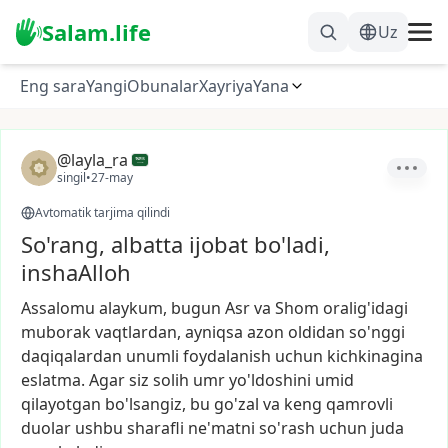
Salam.life
Uz
Eng sara
Yangi
Obunalar
Xayriya
Yana
@layla_ra
singil
•
27-may
Avtomatik tarjima qilindi
So'rang, albatta ijobat bo'ladi,
inshaAlloh
Assalomu
alaykum,
bugun
Asr
va
Shom
oralig'idagi
muborak
vaqtlardan,
ayniqsa
azon
oldidan
so'nggi
daqiqalardan
unumli
foydalanish
uchun
kichkinagina
eslatma.
Agar
siz
solih
umr
yo'ldoshini
umid
qilayotgan
bo'lsangiz,
bu
go'zal
va
keng
qamrovli
duolar
ushbu
sharafli
ne'matni
so'rash
uchun
juda