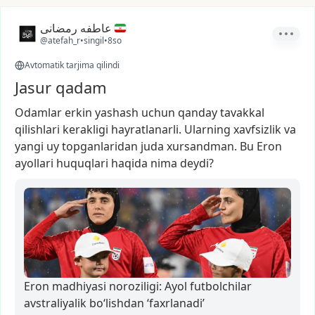
عاطفه رمضانی
@atefah_r
•
singil
•
8so
Avtomatik tarjima qilindi
Jasur qadam
Odamlar
erkin
yashash
uchun
qanday
tavakkal
qilishlari
kerakligi
hayratlanarli.
Ularning
xavfsizlik
va
yangi
uy
topganlaridan
juda
xursandman.
Bu
Eron
ayollari
huquqlari
haqida
nima
deydi?
Eron madhiyasi noroziligi: Ayol futbolchilar
avstraliyalik bo‘lishdan ‘faxrlanadi’