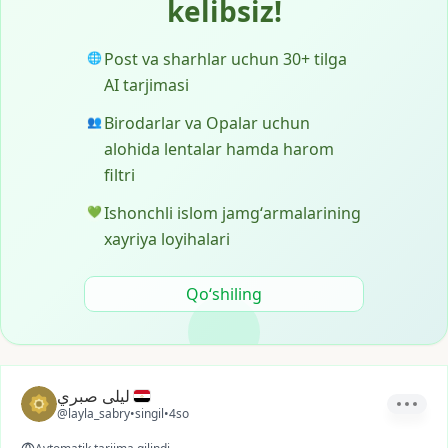
kelibsiz!
Post va sharhlar uchun 30+ tilga
🌐
AI tarjimasi
Birodarlar va Opalar uchun
👥
alohida lentalar hamda harom
filtri
Ishonchli islom jamgʻarmalarining
💚
xayriya loyihalari
Qoʻshiling
ليلى صبري
@layla_sabry
•
singil
•
4so