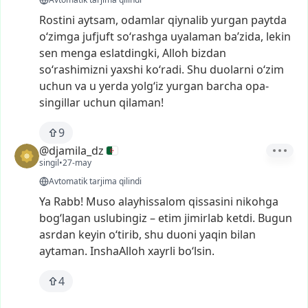
Rostini
aytsam,
odamlar
qiynalib
yurgan
paytda
o‘zimga
jufjuft
so‘rashga
uyalaman
ba’zida,
lekin
sen
menga
eslatdingki,
Alloh
bizdan
so‘rashimizni
yaxshi
ko‘radi.
Shu
duolarni
o‘zim
uchun
va
u
yerda
yolg‘iz
yurgan
barcha
opa-
singillar
uchun
qilaman!
9
@djamila_dz
singil
•
27-may
Avtomatik tarjima qilindi
Ya
Rabb!
Muso
alayhissalom
qissasini
nikohga
bog‘lagan
uslubingiz
–
etim
jimirlab
ketdi.
Bugun
asrdan
keyin
o‘tirib,
shu
duoni
yaqin
bilan
aytaman.
InshaAlloh
xayrli
bo‘lsin.
4