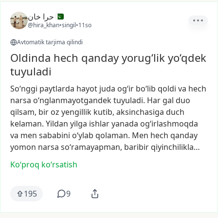
حرا خان
@hira_khan
•
singil
•
11so
Avtomatik tarjima qilindi
Oldinda hech qanday yorug‘lik yo‘qdek
tuyuladi
So‘nggi
paytlarda
hayot
juda
og‘ir
bo‘lib
qoldi
va
hech
narsa
o‘nglanmayotgandek
tuyuladi.
Har
gal
duo
qilsam,
bir
oz
yengillik
kutib,
aksinchasiga
duch
kelaman.
Yildan
yilga
ishlar
yanada
og‘irlashmoqda
va
men
sababini
o‘ylab
qolaman.
Men
hech
qanday
yomon
narsa
so‘ramayapman,
baribir
qiyinchilikla…
Ko‘proq koʻrsatish
195
9