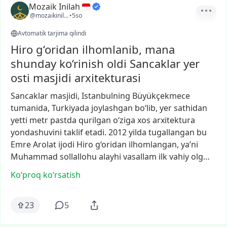
Mozaik Inilah
@mozaikinilah
•
5so
Avtomatik tarjima qilindi
Hiro g‘oridan ilhomlanib, mana
shunday ko‘rinish oldi Sancaklar yer
osti masjidi arxitekturasi
Sancaklar
masjidi,
Istanbulning
Büyükçekmece
tumanida,
Turkiyada
joylashgan
bo‘lib,
yer
sathidan
yetti
metr
pastda
qurilgan
o‘ziga
xos
arxitektura
yondashuvini
taklif
etadi.
2012
yilda
tugallangan
bu
Emre
Arolat
ijodi
Hiro
g‘oridan
ilhomlangan,
ya’ni
Muhammad
sollallohu
alayhi
vasallam
ilk
vahiy
olg…
Ko‘proq koʻrsatish
23
5