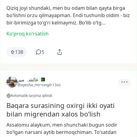
Qiziq
joyi
shundaki,
men
bu
odam
bilan
qayta
birga
bo‘lishni
orzu
qilmayapman.
Endi
tushunib
oldim
-
biz
bir-birimizga
to‘g‘ri
kelmaymiz.
Bo‘lib
o‘tg…
Ko‘proq koʻrsatish
138
5
عائشہ میر
@ayesha_mir
•
singil
•
13so
Avtomatik tarjima qilindi
Baqara surasining oxirgi ikki oyati
bilan migrendan xalos bo‘lish
Assalomu
alaykum,
men
shunchaki
bugun
sodir
bo‘lgan
narsani
aytib
bermoqchiman.
To‘satdan