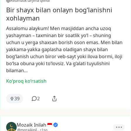
Avtomatik tarjima qilindi
Bir shayx bilan onlayn bog‘lanishni
xohlayman
Assalomu
alaykum!
Men
masjiddan
ancha
uzoq
yashayman
–
taxminan
bir
soatlik
yo‘l
–
shuning
uchun
u
yerga
shaxsan
borish
oson
emas.
Men
bilan
yakkama-yakka
gaplasha
oladigan
shayx
bilan
bog‘lanish
uchun
biror
veb-sayt
yoki
ilova
bormi,
iloji
bo‘lsa
obuna
yoki
to‘lovsiz.
Va
g‘alati
tuyulishini
bilaman…
Ko‘proq koʻrsatish
39
2
Mozaik Inilah
@mozaikinilah
•
1so