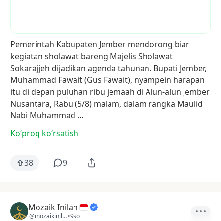
Pemerintah
Kabupaten
Jember
mendorong
biar
kegiatan
sholawat
bareng
Majelis
Sholawat
Sokarajjeh
dijadikan
agenda
tahunan.
Bupati
Jember,
Muhammad
Fawait
(Gus
Fawait),
nyampein
harapan
itu
di
depan
puluhan
ribu
jemaah
di
Alun-alun
Jember
Nusantara,
Rabu
(5/8)
malam,
dalam
rangka
Maulid
Nabi
Muhammad
…
Ko‘proq koʻrsatish
38
9
Mozaik Inilah
@mozaikinilah
•
9so