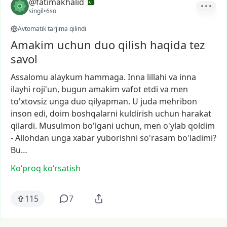
@fatimakhalid
singil
•
6so
Avtomatik tarjima qilindi
Amakim uchun duo qilish haqida tez
savol
Assalomu
alaykum
hammaga.
Inna
lillahi
va
inna
ilayhi
roji'un,
bugun
amakim
vafot
etdi
va
men
to'xtovsiz
unga
duo
qilyapman.
U
juda
mehribon
inson
edi,
doim
boshqalarni
kuldirish
uchun
harakat
qilardi.
Musulmon
bo'lgani
uchun,
men
o'ylab
qoldim
-
Allohdan
unga
xabar
yuborishni
so'rasam
bo'ladimi?
Bu…
Ko‘proq koʻrsatish
115
7