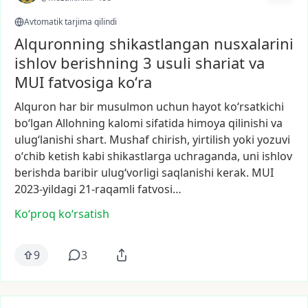
Avtomatik tarjima qilindi
Alquronning shikastlangan nusxalarini
ishlov berishning 3 usuli shariat va
MUI fatvosiga koʻra
Alquron
har
bir
musulmon
uchun
hayot
koʻrsatkichi
boʻlgan
Allohning
kalomi
sifatida
himoya
qilinishi
va
ulugʻlanishi
shart.
Mushaf
chirish,
yirtilish
yoki
yozuvi
oʻchib
ketish
kabi
shikastlarga
uchraganda,
uni
ishlov
berishda
baribir
ulugʻvorligi
saqlanishi
kerak.
MUI
2023-yildagi
21-raqamli
fatvosi…
Ko‘proq koʻrsatish
9
3