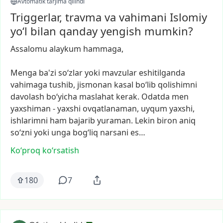
Avtomatik tarjima qilindi
Triggerlar, travma va vahimani Islomiy
yo‘l bilan qanday yengish mumkin?
Assalomu
alaykum
hammaga,
Menga
ba'zi
so‘zlar
yoki
mavzular
eshitilganda
vahimaga
tushib,
jismonan
kasal
bo‘lib
qolishimni
davolash
bo‘yicha
maslahat
kerak.
Odatda
men
yaxshiman
-
yaxshi
ovqatlanaman,
uyqum
yaxshi,
ishlarimni
ham
bajarib
yuraman.
Lekin
biron
aniq
so‘zni
yoki
unga
bog‘liq
narsani
es…
Ko‘proq koʻrsatish
180
7