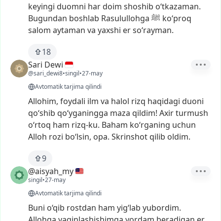
keyingi
duomni
har
doim
shoshib
o‘tkazaman.
Bugundan
boshlab
Rasulullohga
ﷺ
ko‘proq
salom
aytaman
va
yaxshi
er
so‘rayman.
18
Sari Dewi
@sari_dewi8
•
singil
•
27-may
Avtomatik tarjima qilindi
Allohim,
foydali
ilm
va
halol
rizq
haqidagi
duoni
qo‘shib
qo‘yganingga
maza
qildim!
Axir
turmush
o‘rtoq
ham
rizq-ku.
Baham
ko‘rganing
uchun
Alloh
rozi
bo‘lsin,
opa.
Skrinshot
qilib
oldim.
9
@aisyah_my
singil
•
27-may
Avtomatik tarjima qilindi
Buni
o‘qib
rostdan
ham
yig‘lab
yubordim.
Allohga
yaqinlashishimga
yordam
beradigan
er