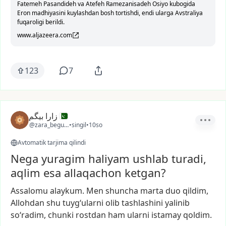
Fatemeh Pasandideh va Atefeh Ramezanisadeh Osiyo kubogida
Eron madhiyasini kuylashdan bosh tortishdi, endi ularga Avstraliya
fuqaroligi berildi.
www.aljazeera.com
123
7
زارا بیگم
@zara_begum1
•
singil
•
10so
Avtomatik tarjima qilindi
Nega yuragim haliyam ushlab turadi,
aqlim esa allaqachon ketgan?
Assalomu
alaykum.
Men
shuncha
marta
duo
qildim,
Allohdan
shu
tuyg‘ularni
olib
tashlashini
yalinib
so‘radim,
chunki
rostdan
ham
ularni
istamay
qoldim.