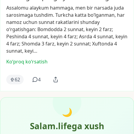
Assalomu
alaykum
hammaga,
men
bir
narsada
juda
sarosimaga
tushdim.
Turkcha
katta
bo‘lganman,
har
namoz
uchun
sunnat
rakatlarini
shunday
o‘rgatishgan:
Bomdodda
2
sunnat,
keyin
2
farz;
Peshinda
4
sunnat,
keyin
4
farz;
Asrda
4
sunnat,
keyin
4
farz;
Shomda
3
farz,
keyin
2
sunnat;
Xuftonda
4
sunnat,
keyi…
Ko‘proq koʻrsatish
62
4
🌙
Salam.lifega xush