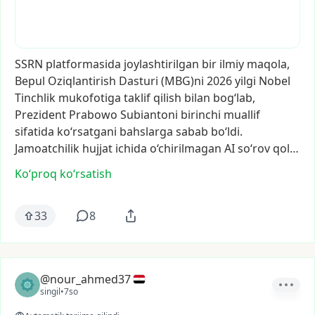
SSRN
platformasida
joylashtirilgan
bir
ilmiy
maqola,
Bepul
Oziqlantirish
Dasturi
(MBG)ni
2026
yilgi
Nobel
Tinchlik
mukofotiga
taklif
qilish
bilan
bog‘lab,
Prezident
Prabowo
Subiantoni
birinchi
muallif
sifatida
ko‘rsatgani
bahslarga
sabab
bo‘ldi.
Jamoatchilik
hujjat
ichida
o‘chirilmagan
AI
so‘rov
qol…
Ko‘proq koʻrsatish
33
8
@nour_ahmed37
singil
•
7so