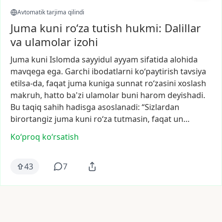
Avtomatik tarjima qilindi
Juma kuni ro‘za tutish hukmi: Dalillar
va ulamolar izohi
Juma
kuni
Islomda
sayyidul
ayyam
sifatida
alohida
mavqega
ega.
Garchi
ibodatlarni
ko‘paytirish
tavsiya
etilsa-da,
faqat
juma
kuniga
sunnat
ro‘zasini
xoslash
makruh,
hatto
ba'zi
ulamolar
buni
harom
deyishadi.
Bu
taqiq
sahih
hadisga
asoslanadi:
“Sizlardan
birortangiz
juma
kuni
ro‘za
tutmasin,
faqat
un…
Ko‘proq koʻrsatish
43
7