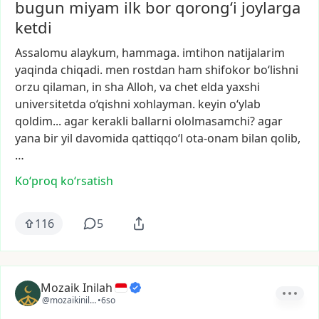
bugun miyam ilk bor qorong‘i joylarga
ketdi
Assalomu
alaykum,
hammaga.
imtihon
natijalarim
yaqinda
chiqadi.
men
rostdan
ham
shifokor
bo‘lishni
orzu
qilaman,
in
sha
Alloh,
va
chet
elda
yaxshi
universitetda
o‘qishni
xohlayman.
keyin
o‘ylab
qoldim...
agar
kerakli
ballarni
ololmasamchi?
agar
yana
bir
yil
davomida
qattiqqo‘l
ota-onam
bilan
qolib,
…
Ko‘proq koʻrsatish
116
5
Mozaik Inilah
@mozaikinilah
•
6so