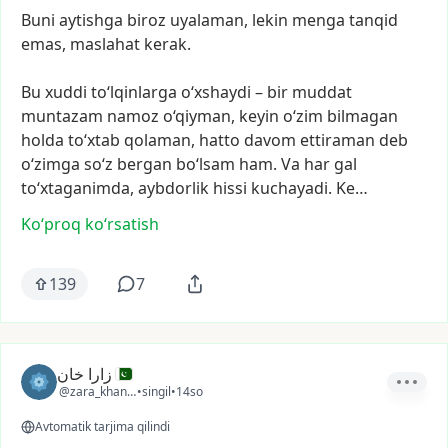
Buni
aytishga
biroz
uyalaman,
lekin
menga
tanqid
emas,
maslahat
kerak.
Bu
xuddi
to‘lqinlarga
o‘xshaydi
–
bir
muddat
muntazam
namoz
o‘qiyman,
keyin
o‘zim
bilmagan
holda
to‘xtab
qolaman,
hatto
davom
ettiraman
deb
o‘zimga
so‘z
bergan
bo‘lsam
ham.
Va
har
gal
to‘xtaganimda,
aybdorlik
hissi
kuchayadi.
Ke…
Ko‘proq koʻrsatish
139
7
زارا خان
@zara_khan13
•
singil
•
14so
Avtomatik tarjima qilindi