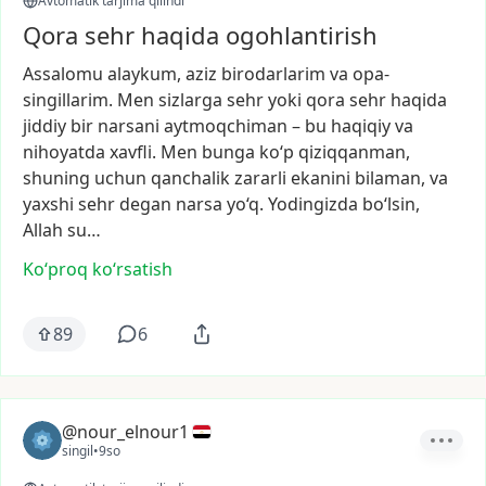
Avtomatik tarjima qilindi
Qora sehr haqida ogohlantirish
Assalomu
alaykum,
aziz
birodarlarim
va
opa-
singillarim.
Men
sizlarga
sehr
yoki
qora
sehr
haqida
jiddiy
bir
narsani
aytmoqchiman
–
bu
haqiqiy
va
nihoyatda
xavfli.
Men
bunga
ko‘p
qiziqqanman,
shuning
uchun
qanchalik
zararli
ekanini
bilaman,
va
yaxshi
sehr
degan
narsa
yo‘q.
Yodingizda
bo‘lsin,
Allah
su…
Ko‘proq koʻrsatish
89
6
@nour_elnour1
singil
•
9so