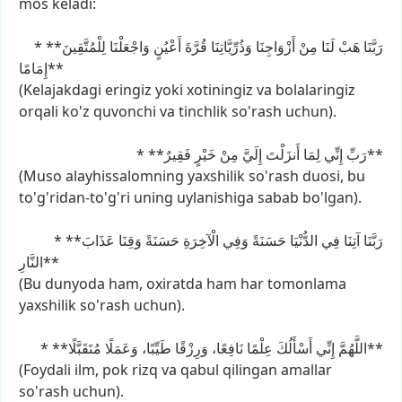
mos
keladi:
*
لِلْمُتَّقِينَ
وَاجْعَلْنَا
أَعْيُنٍ
قُرَّةَ
وَذُرِّيَّاتِنَا
أَزْوَاجِنَا
مِنْ
لَنَا
هَبْ
**رَبَّنَا
إِمَامًا**
(Kelajakdagi
eringiz
yoki
xotiningiz
va
bolalaringiz
orqali
ko'z
quvonchi
va
tinchlik
so'rash
uchun).
*
خَيْرٍ
مِنْ
إِلَيَّ
أَنزَلْتَ
لِمَا
إِنِّي
**رَبِّ
فَقِيرٌ**
(Muso
alayhissalomning
yaxshilik
so'rash
duosi,
bu
to'g'ridan-to'g'ri
uning
uylanishiga
sabab
bo'lgan).
*
عَذَابَ
وَقِنَا
حَسَنَةً
الْآخِرَةِ
وَفِي
حَسَنَةً
الدُّنْيَا
فِي
آتِنَا
**رَبَّنَا
النَّارِ**
(Bu
dunyoda
ham,
oxiratda
ham
har
tomonlama
yaxshilik
so'rash
uchun).
*
وَعَمَلًا
طَيِّبًا،
وَرِزْقًا
نَافِعًا،
عِلْمًا
أَسْأَلُكَ
إِنِّي
**اللَّهُمَّ
مُتَقَبَّلًا**
(Foydali
ilm,
pok
rizq
va
qabul
qilingan
amallar
so'rash
uchun).