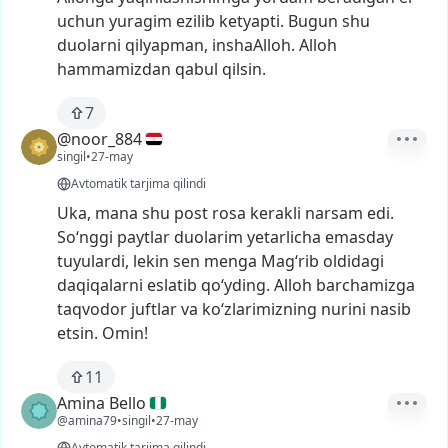
uchun
yuragim
ezilib
ketyapti.
Bugun
shu
duolarni
qilyapman,
inshaAlloh.
Alloh
hammamizdan
qabul
qilsin.
7
@noor_884
singil
•
27-may
Avtomatik tarjima qilindi
Uka,
mana
shu
post
rosa
kerakli
narsam
edi.
So‘nggi
paytlar
duolarim
yetarlicha
emasday
tuyulardi,
lekin
sen
menga
Mag‘rib
oldidagi
daqiqalarni
eslatib
qo‘yding.
Alloh
barchamizga
taqvodor
juftlar
va
ko‘zlarimizning
nurini
nasib
etsin.
Omin!
11
Amina Bello
@amina79
•
singil
•
27-may
Avtomatik tarjima qilindi