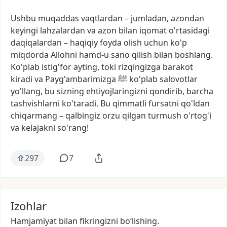
Ushbu
muqaddas
vaqtlardan
–
jumladan,
azondan
keyingi
lahzalardan
va
azon
bilan
iqomat
o'rtasidagi
daqiqalardan
–
haqiqiy
foyda
olish
uchun
ko'p
miqdorda
Allohni
hamd-u
sano
qilish
bilan
boshlang.
Ko'plab
istig'for
ayting,
toki
rizqingizga
barakot
kiradi
va
Payg'ambarimizga
ﷺ
ko'plab
salovotlar
yo'llang,
bu
sizning
ehtiyojlaringizni
qondirib,
barcha
tashvishlarni
ko'taradi.
Bu
qimmatli
fursatni
qo'ldan
chiqarmang
–
qalbingiz
orzu
qilgan
turmush
o'rtog'i
va
kelajakni
so'rang!
297
7
Izohlar
Hamjamiyat bilan fikringizni bo‘lishing.