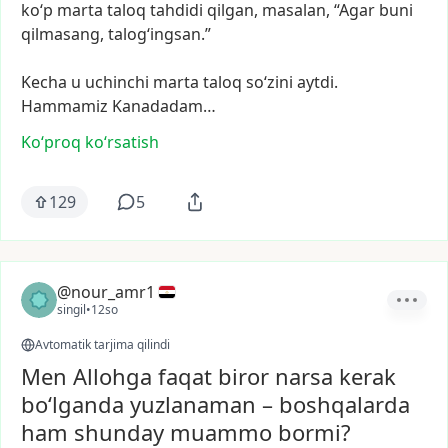
ko‘p
marta
taloq
tahdidi
qilgan,
masalan,
“Agar
buni
qilmasang,
talogʻingsan.”
Kecha
u
uchinchi
marta
taloq
soʻzini
aytdi.
Hammamiz
Kanadadam…
Ko‘proq koʻrsatish
129
5
@nour_amr1
singil
•
12so
Avtomatik tarjima qilindi
Men Allohga faqat biror narsa kerak
bo‘lganda yuzlanaman – boshqalarda
ham shunday muammo bormi?