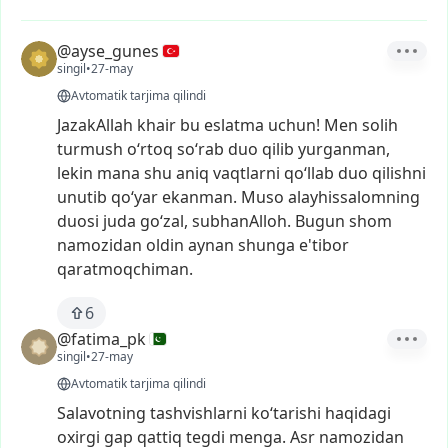
@ayse_gunes
singil
•
27-may
Avtomatik tarjima qilindi
JazakAllah
khair
bu
eslatma
uchun!
Men
solih
turmush
o‘rtoq
so‘rab
duo
qilib
yurganman,
lekin
mana
shu
aniq
vaqtlarni
qo‘llab
duo
qilishni
unutib
qo‘yar
ekanman.
Muso
alayhissalomning
duosi
juda
go‘zal,
subhanAlloh.
Bugun
shom
namozidan
oldin
aynan
shunga
e'tibor
qaratmoqchiman.
6
@fatima_pk
singil
•
27-may
Avtomatik tarjima qilindi
Salavotning
tashvishlarni
ko‘tarishi
haqidagi
oxirgi
gap
qattiq
tegdi
menga.
Asr
namozidan