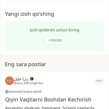
Yangi izoh qoʻshing
Izoh qoldirish uchun kiring
Kirish
Eng sara postlar
زارا خلیل
@zara_kh8
•
singil
•
4so
Avtomatik tarjima qilindi
Qiyin Vaqtlarni Boshdan Kechirish
Assalomu
alaykum,
hammaga.
So‘nggi
paytlarda