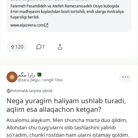
Fatemeh Pasandideh va Atefeh Ramezanisadeh Osiyo kubogida
Eron madhiyasini kuylashdan bosh tortishdi, endi ularga Avstraliya
fuqaroligi berildi.
www.aljazeera.com
120
7
زارا بیگم
@zara_begum1
•
singil
•
10so
Avtomatik tarjima qilindi
Nega yuragim haliyam ushlab turadi,
aqlim esa allaqachon ketgan?
Assalomu
alaykum.
Men
shuncha
marta
duo
qildim,
Allohdan
shu
tuyg‘ularni
olib
tashlashini
yalinib
so‘radim,
chunki
rostdan
ham
ularni
istamay
qoldim.