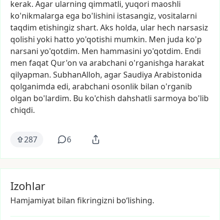
kerak.
Agar
ularning
qimmatli,
yuqori
maoshli
ko'nikmalarga
ega
bo'lishini
istasangiz,
vositalarni
taqdim
etishingiz
shart.
Aks
holda,
ular
hech
narsasiz
qolishi
yoki
hatto
yo'qotishi
mumkin.
Men
juda
ko'p
narsani
yo'qotdim.
Men
hammasini
yo'qotdim.
Endi
men
faqat
Qur'on
va
arabchani
o'rganishga
harakat
qilyapman.
SubhanAlloh,
agar
Saudiya
Arabistonida
qolganimda
edi,
arabchani
osonlik
bilan
o'rganib
olgan
bo'lardim.
Bu
ko'chish
dahshatli
sarmoya
bo'lib
chiqdi.
287
6
Izohlar
Hamjamiyat bilan fikringizni bo‘lishing.