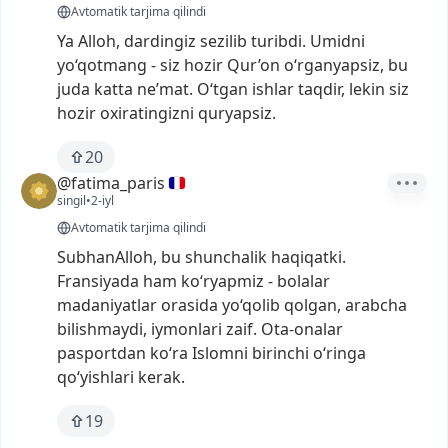
Avtomatik tarjima qilindi
Ya
Alloh,
dardingiz
sezilib
turibdi.
Umidni
yo‘qotmang
-
siz
hozir
Qur’on
o‘rganyapsiz,
bu
juda
katta
ne’mat.
O‘tgan
ishlar
taqdir,
lekin
siz
hozir
oxiratingizni
quryapsiz.
20
@fatima_paris
singil
•
2-iyl
Avtomatik tarjima qilindi
SubhanAlloh,
bu
shunchalik
haqiqatki.
Fransiyada
ham
ko‘ryapmiz
-
bolalar
madaniyatlar
orasida
yo‘qolib
qolgan,
arabcha
bilishmaydi,
iymonlari
zaif.
Ota-onalar
pasportdan
ko‘ra
Islomni
birinchi
o‘ringa
qo‘yishlari
kerak.
19