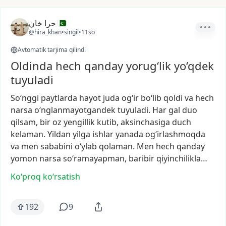
حرا خان
@hira_khan
•
singil
•
11so
Avtomatik tarjima qilindi
Oldinda hech qanday yorug‘lik yo‘qdek
tuyuladi
So‘nggi
paytlarda
hayot
juda
og‘ir
bo‘lib
qoldi
va
hech
narsa
o‘nglanmayotgandek
tuyuladi.
Har
gal
duo
qilsam,
bir
oz
yengillik
kutib,
aksinchasiga
duch
kelaman.
Yildan
yilga
ishlar
yanada
og‘irlashmoqda
va
men
sababini
o‘ylab
qolaman.
Men
hech
qanday
yomon
narsa
so‘ramayapman,
baribir
qiyinchilikla…
Ko‘proq koʻrsatish
192
9