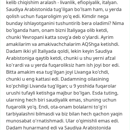
kelib
chiqishim
aralash
-
livanlik,
efiopiyalik,
italyan.
Saudiya
Arabistonida
tug'ilgan
bo'lsam
ham,
u
yerda
qolish
uchun
fuqaroligim
yo'q
edi.
Kimdir
nega
bunday
ishlayotganini
tushuntirib
bera
oladimi?
Nima
bo'lganda
ham,
onam
bizni
Italiyaga
olib
ketdi,
chunki
Yevropani
katta
sovg'a
deb
o'ylardi.
Ayrim
amakilarim
va
amakivachchalarim
AQShga
ketishdi.
Dadam
ikki
yil
Italiyada
qoldi,
lekin
keyin
Saudiya
Arabistoniga
qaytib
ketdi,
chunki
u
shu
yerni
afzal
ko'rardi
va
u
yerda
fuqaroliksiz
ham
ish
joyi
bor
edi.
Bitta
amakim
esa
tug'ilgan
joyi
Livanga
ko'chdi,
chunki
u
eng
kattasi
edi.
Dadamning
oilasining
ko'pchiligi
Livanda
tug'ilgan;
u
9
yoshida
fuqarolar
urushi
tufayli
ketishga
majbur
bo'lgan.
Esda
tuting,
ularning
hech
biri
saudiyalik
emas,
shuning
uchun
fuqarolik
yo'q.
Endi,
ota-onam
bolalarni
to'g'ri
tarbiyalashni
bilmasdi
va
biz
bilan
hech
qachon
yaqin
munosabat
o'rnatishmadi.
Ular
o'qimishli
emas
edi.
Dadam
hunarmand
edi
va
Saudiya
Arabistonida