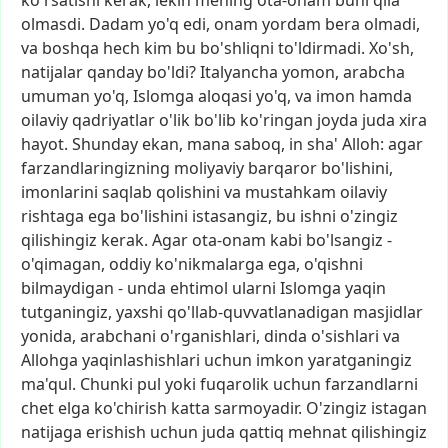
ko'rsatishi
kerak,
lekin
mening
ota-onam
buni
qila
olmasdi.
Dadam
yo'q
edi,
onam
yordam
bera
olmadi,
va
boshqa
hech
kim
bu
bo'shliqni
to'ldirmadi.
Xo'sh,
natijalar
qanday
bo'ldi?
Italyancha
yomon,
arabcha
umuman
yo'q,
Islomga
aloqasi
yo'q,
va
imon
hamda
oilaviy
qadriyatlar
o'lik
bo'lib
ko'ringan
joyda
juda
xira
hayot.
Shunday
ekan,
mana
saboq,
in
sha'
Alloh:
agar
farzandlaringizning
moliyaviy
barqaror
bo'lishini,
imonlarini
saqlab
qolishini
va
mustahkam
oilaviy
rishtaga
ega
bo'lishini
istasangiz,
bu
ishni
o'zingiz
qilishingiz
kerak.
Agar
ota-onam
kabi
bo'lsangiz
-
o'qimagan,
oddiy
ko'nikmalarga
ega,
o'qishni
bilmaydigan
-
unda
ehtimol
ularni
Islomga
yaqin
tutganingiz,
yaxshi
qo'llab-quvvatlanadigan
masjidlar
yonida,
arabchani
o'rganishlari,
dinda
o'sishlari
va
Allohga
yaqinlashishlari
uchun
imkon
yaratganingiz
ma'qul.
Chunki
pul
yoki
fuqarolik
uchun
farzandlarni
chet
elga
ko'chirish
katta
sarmoyadir.
O'zingiz
istagan
natijaga
erishish
uchun
juda
qattiq
mehnat
qilishingiz