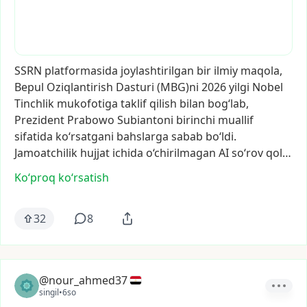
SSRN
platformasida
joylashtirilgan
bir
ilmiy
maqola,
Bepul
Oziqlantirish
Dasturi
(MBG)ni
2026
yilgi
Nobel
Tinchlik
mukofotiga
taklif
qilish
bilan
bog‘lab,
Prezident
Prabowo
Subiantoni
birinchi
muallif
sifatida
ko‘rsatgani
bahslarga
sabab
bo‘ldi.
Jamoatchilik
hujjat
ichida
o‘chirilmagan
AI
so‘rov
qol…
Ko‘proq koʻrsatish
32
8
@nour_ahmed37
singil
•
6so