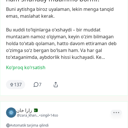
Buni
aytishga
biroz
uyalaman,
lekin
menga
tanqid
emas,
maslahat
kerak.
Bu
xuddi
to‘lqinlarga
o‘xshaydi
–
bir
muddat
muntazam
namoz
o‘qiyman,
keyin
o‘zim
bilmagan
holda
to‘xtab
qolaman,
hatto
davom
ettiraman
deb
o‘zimga
so‘z
bergan
bo‘lsam
ham.
Va
har
gal
to‘xtaganimda,
aybdorlik
hissi
kuchayadi.
Ke…
Ko‘proq koʻrsatish
137
7
زارا خان
@zara_khan13
•
singil
•
14so
Avtomatik tarjima qilindi