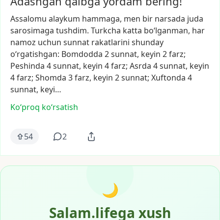
Adashgan qalbga yordam bering!
Assalomu
alaykum
hammaga,
men
bir
narsada
juda
sarosimaga
tushdim.
Turkcha
katta
bo‘lganman,
har
namoz
uchun
sunnat
rakatlarini
shunday
o‘rgatishgan:
Bomdodda
2
sunnat,
keyin
2
farz;
Peshinda
4
sunnat,
keyin
4
farz;
Asrda
4
sunnat,
keyin
4
farz;
Shomda
3
farz,
keyin
2
sunnat;
Xuftonda
4
sunnat,
keyi…
Ko‘proq koʻrsatish
54
2
🌙
Salam.lifega xush