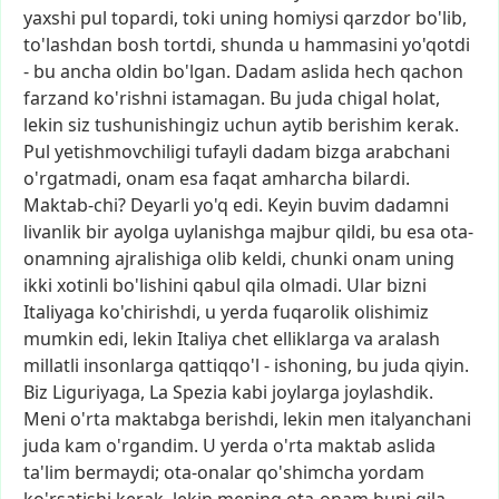
yaxshi
pul
topardi,
toki
uning
homiysi
qarzdor
bo'lib,
to'lashdan
bosh
tortdi,
shunda
u
hammasini
yo'qotdi
-
bu
ancha
oldin
bo'lgan.
Dadam
aslida
hech
qachon
farzand
ko'rishni
istamagan.
Bu
juda
chigal
holat,
lekin
siz
tushunishingiz
uchun
aytib
berishim
kerak.
Pul
yetishmovchiligi
tufayli
dadam
bizga
arabchani
o'rgatmadi,
onam
esa
faqat
amharcha
bilardi.
Maktab-chi?
Deyarli
yo'q
edi.
Keyin
buvim
dadamni
livanlik
bir
ayolga
uylanishga
majbur
qildi,
bu
esa
ota-
onamning
ajralishiga
olib
keldi,
chunki
onam
uning
ikki
xotinli
bo'lishini
qabul
qila
olmadi.
Ular
bizni
Italiyaga
ko'chirishdi,
u
yerda
fuqarolik
olishimiz
mumkin
edi,
lekin
Italiya
chet
elliklarga
va
aralash
millatli
insonlarga
qattiqqo'l
-
ishoning,
bu
juda
qiyin.
Biz
Liguriyaga,
La
Spezia
kabi
joylarga
joylashdik.
Meni
o'rta
maktabga
berishdi,
lekin
men
italyanchani
juda
kam
o'rgandim.
U
yerda
o'rta
maktab
aslida
ta'lim
bermaydi;
ota-onalar
qo'shimcha
yordam