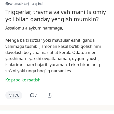
Avtomatik tarjima qilindi
Triggerlar, travma va vahimani Islomiy
yo‘l bilan qanday yengish mumkin?
Assalomu
alaykum
hammaga,
Menga
ba'zi
so‘zlar
yoki
mavzular
eshitilganda
vahimaga
tushib,
jismonan
kasal
bo‘lib
qolishimni
davolash
bo‘yicha
maslahat
kerak.
Odatda
men
yaxshiman
-
yaxshi
ovqatlanaman,
uyqum
yaxshi,
ishlarimni
ham
bajarib
yuraman.
Lekin
biron
aniq
so‘zni
yoki
unga
bog‘liq
narsani
es…
Ko‘proq koʻrsatish
176
7