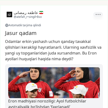
عاطفه رمضانی
@atefah_r
•
singil
•
8so
Avtomatik tarjima qilindi
Jasur qadam
Odamlar
erkin
yashash
uchun
qanday
tavakkal
qilishlari
kerakligi
hayratlanarli.
Ularning
xavfsizlik
va
yangi
uy
topganlaridan
juda
xursandman.
Bu
Eron
ayollari
huquqlari
haqida
nima
deydi?
Eron madhiyasi noroziligi: Ayol futbolchilar
avstraliyalik bo‘lishdan ‘faxrlanadi’