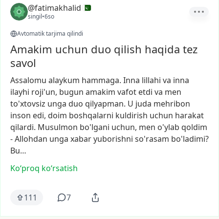
@fatimakhalid
singil
•
6so
Avtomatik tarjima qilindi
Amakim uchun duo qilish haqida tez
savol
Assalomu
alaykum
hammaga.
Inna
lillahi
va
inna
ilayhi
roji'un,
bugun
amakim
vafot
etdi
va
men
to'xtovsiz
unga
duo
qilyapman.
U
juda
mehribon
inson
edi,
doim
boshqalarni
kuldirish
uchun
harakat
qilardi.
Musulmon
bo'lgani
uchun,
men
o'ylab
qoldim
-
Allohdan
unga
xabar
yuborishni
so'rasam
bo'ladimi?
Bu…
Ko‘proq koʻrsatish
111
7