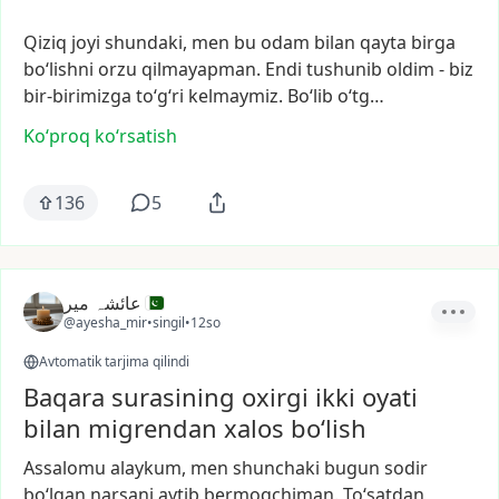
Qiziq
joyi
shundaki,
men
bu
odam
bilan
qayta
birga
bo‘lishni
orzu
qilmayapman.
Endi
tushunib
oldim
-
biz
bir-birimizga
to‘g‘ri
kelmaymiz.
Bo‘lib
o‘tg…
Ko‘proq koʻrsatish
136
5
عائشہ میر
@ayesha_mir
•
singil
•
12so
Avtomatik tarjima qilindi
Baqara surasining oxirgi ikki oyati
bilan migrendan xalos bo‘lish
Assalomu
alaykum,
men
shunchaki
bugun
sodir
bo‘lgan
narsani
aytib
bermoqchiman.
To‘satdan