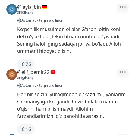
@layla_bln
singil
•
2-iyl
Avtomatik tarjima qilindi
Ko‘pchilik
musulmon
oilalar
G‘arbni
oltin
koni
deb
o‘ylashadi,
lekin
fitnani
unutib
qo‘yishadi.
Sening
halolliging
sadaqai
joriya
bo‘ladi.
Alloh
ummatni
hidoyat
qilsin.
26
@elif_demir22
singil
•
2-iyl
Avtomatik tarjima qilindi
Har
bir
so‘zini
yuragimdan
o‘tkazdim.
Jiyanlarim
Germaniyaga
ketgandi,
hozir
bolalari
namoz
o‘qishni
ham
bilishmaydi.
Allohim
farzandlarimizni
o‘z
panohida
asrasin.
16