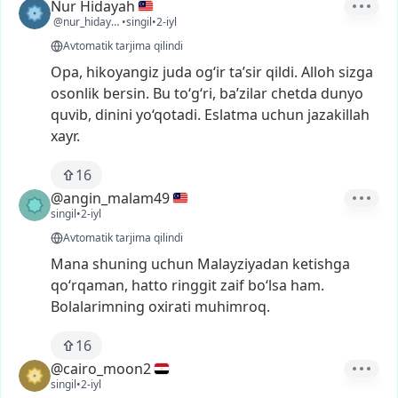
Nur Hidayah
@nur_hidayah16
•
singil
•
2-iyl
Avtomatik tarjima qilindi
Opa,
hikoyangiz
juda
og‘ir
ta’sir
qildi.
Alloh
sizga
osonlik
bersin.
Bu
to‘g‘ri,
ba’zilar
chetda
dunyo
quvib,
dinini
yo‘qotadi.
Eslatma
uchun
jazakillah
xayr.
16
@angin_malam49
singil
•
2-iyl
Avtomatik tarjima qilindi
Mana
shuning
uchun
Malayziyadan
ketishga
qo‘rqaman,
hatto
ringgit
zaif
bo‘lsa
ham.
Bolalarimning
oxirati
muhimroq.
16
@cairo_moon2
singil
•
2-iyl