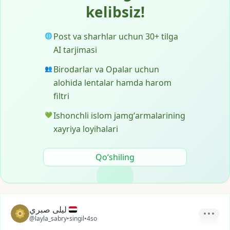
kelibsiz!
Post va sharhlar uchun 30+ tilga
🌐
AI tarjimasi
Birodarlar va Opalar uchun
👥
alohida lentalar hamda harom
filtri
Ishonchli islom jamgʻarmalarining
💚
xayriya loyihalari
Qoʻshiling
ليلى صبري
@layla_sabry
•
singil
•
4so