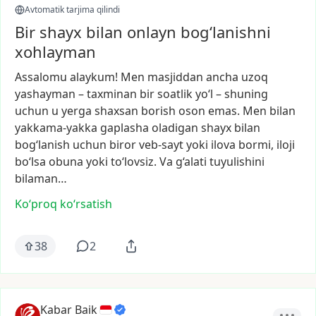
Avtomatik tarjima qilindi
Bir shayx bilan onlayn bog‘lanishni
xohlayman
Assalomu
alaykum!
Men
masjiddan
ancha
uzoq
yashayman
–
taxminan
bir
soatlik
yo‘l
–
shuning
uchun
u
yerga
shaxsan
borish
oson
emas.
Men
bilan
yakkama-yakka
gaplasha
oladigan
shayx
bilan
bog‘lanish
uchun
biror
veb-sayt
yoki
ilova
bormi,
iloji
bo‘lsa
obuna
yoki
to‘lovsiz.
Va
g‘alati
tuyulishini
bilaman…
Ko‘proq koʻrsatish
38
2
Kabar Baik