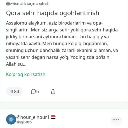
Avtomatik tarjima qilindi
Qora sehr haqida ogohlantirish
Assalomu
alaykum,
aziz
birodarlarim
va
opa-
singillarim.
Men
sizlarga
sehr
yoki
qora
sehr
haqida
jiddiy
bir
narsani
aytmoqchiman
–
bu
haqiqiy
va
nihoyatda
xavfli.
Men
bunga
ko‘p
qiziqqanman,
shuning
uchun
qanchalik
zararli
ekanini
bilaman,
va
yaxshi
sehr
degan
narsa
yo‘q.
Yodingizda
bo‘lsin,
Allah
su…
Ko‘proq koʻrsatish
84
6
@nour_elnour1
singil
•
9so