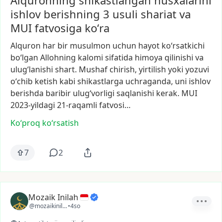
Alquronning shikastlangan nusxalarini
ishlov berishning 3 usuli shariat va
MUI fatvosiga koʻra
Alquron
har
bir
musulmon
uchun
hayot
koʻrsatkichi
boʻlgan
Allohning
kalomi
sifatida
himoya
qilinishi
va
ulugʻlanishi
shart.
Mushaf
chirish,
yirtilish
yoki
yozuvi
oʻchib
ketish
kabi
shikastlarga
uchraganda,
uni
ishlov
berishda
baribir
ulugʻvorligi
saqlanishi
kerak.
MUI
2023-yildagi
21-raqamli
fatvosi…
Ko‘proq koʻrsatish
7
2
Mozaik Inilah
@mozaikinilah
•
4so