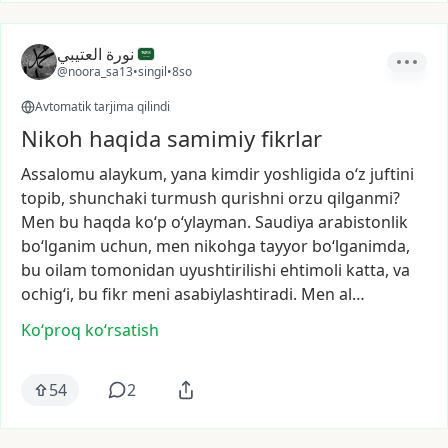
نورة العتيبي
@noora_sa13
•
singil
•
8so
Avtomatik tarjima qilindi
Nikoh haqida samimiy fikrlar
Assalomu
alaykum,
yana
kimdir
yoshligida
o‘z
juftini
topib,
shunchaki
turmush
qurishni
orzu
qilganmi?
Men
bu
haqda
ko‘p
o‘ylayman.
Saudiya
arabistonlik
bo‘lganim
uchun,
men
nikohga
tayyor
bo‘lganimda,
bu
oilam
tomonidan
uyushtirilishi
ehtimoli
katta,
va
ochig‘i,
bu
fikr
meni
asabiylashtiradi.
Men
al…
Ko‘proq koʻrsatish
54
2