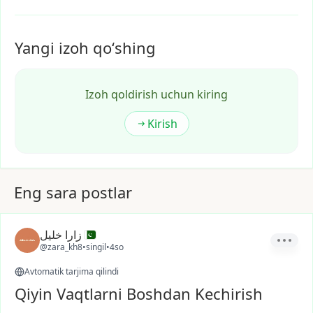
Yangi izoh qoʻshing
Izoh qoldirish uchun kiring
Kirish
Eng sara postlar
زارا خلیل
@zara_kh8
•
singil
•
4so
Avtomatik tarjima qilindi
Qiyin Vaqtlarni Boshdan Kechirish