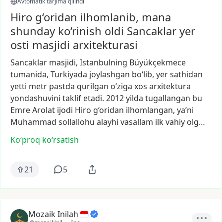
Avtomatik tarjima qilindi
Hiro g‘oridan ilhomlanib, mana
shunday ko‘rinish oldi Sancaklar yer
osti masjidi arxitekturasi
Sancaklar
masjidi,
Istanbulning
Büyükçekmece
tumanida,
Turkiyada
joylashgan
bo‘lib,
yer
sathidan
yetti
metr
pastda
qurilgan
o‘ziga
xos
arxitektura
yondashuvini
taklif
etadi.
2012
yilda
tugallangan
bu
Emre
Arolat
ijodi
Hiro
g‘oridan
ilhomlangan,
ya’ni
Muhammad
sollallohu
alayhi
vasallam
ilk
vahiy
olg…
Ko‘proq koʻrsatish
21
5
Mozaik Inilah