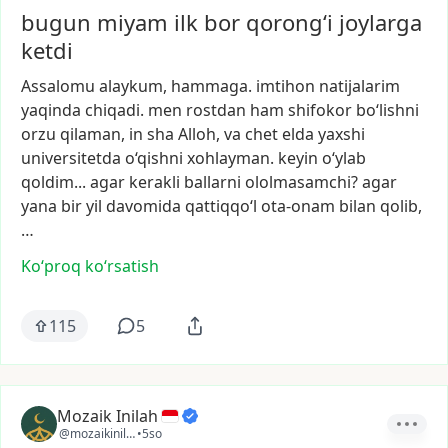
bugun miyam ilk bor qorong‘i joylarga
ketdi
Assalomu
alaykum,
hammaga.
imtihon
natijalarim
yaqinda
chiqadi.
men
rostdan
ham
shifokor
bo‘lishni
orzu
qilaman,
in
sha
Alloh,
va
chet
elda
yaxshi
universitetda
o‘qishni
xohlayman.
keyin
o‘ylab
qoldim...
agar
kerakli
ballarni
ololmasamchi?
agar
yana
bir
yil
davomida
qattiqqo‘l
ota-onam
bilan
qolib,
…
Ko‘proq koʻrsatish
115
5
Mozaik Inilah
@mozaikinilah
•
5so