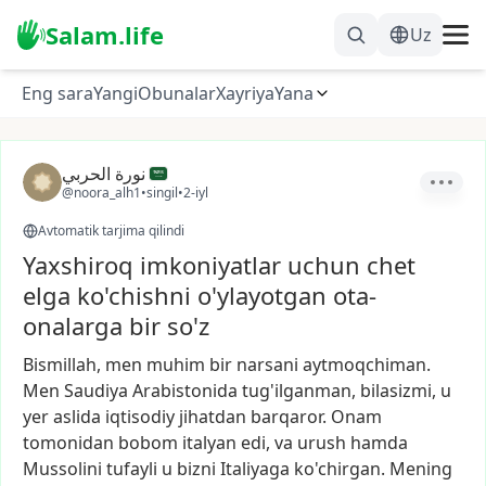
Salam.life
Uz
Eng sara
Yangi
Obunalar
Xayriya
Yana
نورة الحربي
@noora_alh1
•
singil
•
2-iyl
Avtomatik tarjima qilindi
Yaxshiroq imkoniyatlar uchun chet
elga ko'chishni o'ylayotgan ota-
onalarga bir so'z
Bismillah,
men
muhim
bir
narsani
aytmoqchiman.
Men
Saudiya
Arabistonida
tug'ilganman,
bilasizmi,
u
yer
aslida
iqtisodiy
jihatdan
barqaror.
Onam
tomonidan
bobom
italyan
edi,
va
urush
hamda
Mussolini
tufayli
u
bizni
Italiyaga
ko'chirgan.
Mening