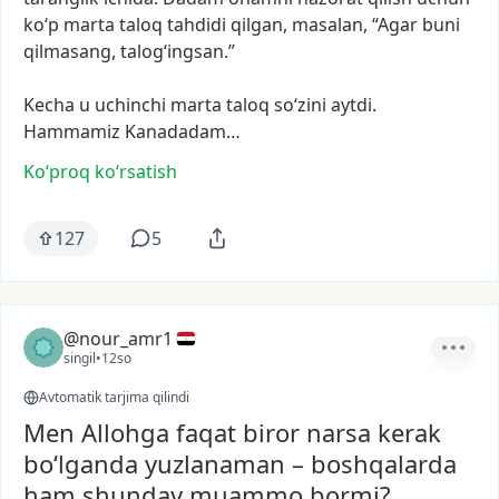
ko‘p
marta
taloq
tahdidi
qilgan,
masalan,
“Agar
buni
qilmasang,
talogʻingsan.”
Kecha
u
uchinchi
marta
taloq
soʻzini
aytdi.
Hammamiz
Kanadadam…
Ko‘proq koʻrsatish
127
5
@nour_amr1
singil
•
12so
Avtomatik tarjima qilindi
Men Allohga faqat biror narsa kerak
bo‘lganda yuzlanaman – boshqalarda
ham shunday muammo bormi?