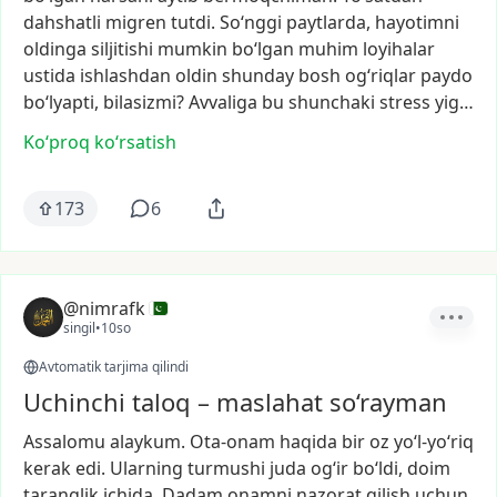
dahshatli
migren
tutdi.
So‘nggi
paytlarda,
hayotimni
oldinga
siljitishi
mumkin
bo‘lgan
muhim
loyihalar
ustida
ishlashdan
oldin
shunday
bosh
og‘riqlar
paydo
bo‘lyapti,
bilasizmi?
Avvaliga
bu
shunchaki
stress
yig…
Ko‘proq koʻrsatish
173
6
@nimrafk
singil
•
10so
Avtomatik tarjima qilindi
Uchinchi taloq – maslahat so‘rayman
Assalomu
alaykum.
Ota-onam
haqida
bir
oz
yo‘l-yo‘riq
kerak
edi.
Ularning
turmushi
juda
og‘ir
bo‘ldi,
doim
taranglik
ichida.
Dadam
onamni
nazorat
qilish
uchun