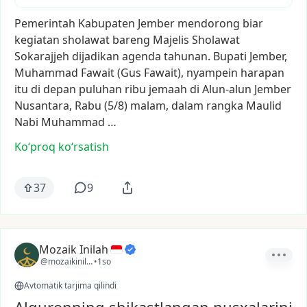
Pemerintah
Kabupaten
Jember
mendorong
biar
kegiatan
sholawat
bareng
Majelis
Sholawat
Sokarajjeh
dijadikan
agenda
tahunan.
Bupati
Jember,
Muhammad
Fawait
(Gus
Fawait),
nyampein
harapan
itu
di
depan
puluhan
ribu
jemaah
di
Alun-alun
Jember
Nusantara,
Rabu
(5/8)
malam,
dalam
rangka
Maulid
Nabi
Muhammad
…
Ko‘proq koʻrsatish
37
9
Mozaik Inilah
@mozaikinilah
•
1so
Avtomatik tarjima qilindi