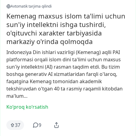
Avtomatik tarjima qilindi
Kemenag maxsus islom ta'limi uchun
sun'iy intellektni ishga tushirdi,
o'qituvchi xarakter tarbiyasida
markaziy o'rinda qolmoqda
Indoneziya
Din
ishlari
vazirligi
(Kemenag)
aqlli
PAI
platformasi
orqali
islom
dini
ta'limi
uchun
maxsus
sun'iy
intellektni
(AI)
rasman
taqdim
etdi.
Bu
tizim
boshqa
generativ
AI
xizmatlaridan
farqli
o'laroq,
faqatgina
Kemenag
tomonidan
akademik
tekshiruvdan
o'tgan
40
ta
rasmiy
raqamli
kitobdan
ma'lum…
Ko‘proq koʻrsatish
37
9