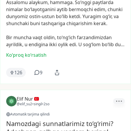
Assalomu
alaykum,
hammaga.
So‘nggi
paytlarda
nimalar
bo‘layotganini
aytib
bermoqchi
edim,
chunki
dunyomiz
ostin-ustun
bo‘lib
ketdi.
Yuragim
og‘ir,
va
shunchaki
buni
tashqariga
chiqarishim
kerak.
Bir
muncha
vaqt
oldin,
to‘ng‘ich
farzandimizdan
ayrildik,
u
endigina
ikki
oylik
edi.
U
sog‘lom
bo‘lib
du…
Ko‘proq koʻrsatish
126
9
Elif Nur
@elif_su2
•
singil
•
2so
Avtomatik tarjima qilindi
Namozdagi sunnatlarimiz to‘g‘rimi?