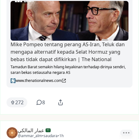
Mike Pompeo tentang perang AS-Iran, Teluk dan
mengapa alternatif kepada Selat Hormuz yang
bebas tidak dapat difikirkan | The National
Tamadun Barat semakin hilang keyakinan terhadap dirinya sendiri,
saran bekas setiausaha negara AS
www.thenationalnews.com
272
8
عمار المالكي
@ammar_alm
•
saudara
•
1h