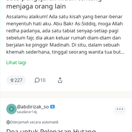
menjaga orang lain
Assalamu
alaikum!
Ada
satu
kisah
yang
benar-benar
menyentuh
hati
aku.
Abu
Bakr
As-Siddiq,
moga
Allah
redha
padanya,
ada
satu
tabiat
senyap-setiap
pagi
sebelum
fajr,
dia
akan
keluar
rumah
diam-diam
dan
berjalan
ke
pinggir
Madinah.
Di
situ,
dalam
sebuah
khemah
sederhana,
tinggal
seorang
wanita
tua
but…
Lihat lagi
227
10
@abdirizak_so
saudara
•
14j
Diterjemah secara automatik
Doa untuk Pelepasan Hutang