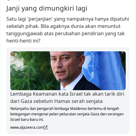
Janji yang dimungkiri lagi
Satu
lagi
'perjanjian'
yang
nampaknya
hanya
dipatuhi
sebelah
pihak.
Bila
agaknya
dunia
akan
menuntut
tanggungjawab
atas
perubahan
pendirian
yang
tak
henti-henti
ini?
Lembaga Keamanan kata Israel tak akan tarik diri
dari Gaza sebelum Hamas serah senjata
Netanyahu dan pengarah lembaga Maldenov bertemu di tengah
ketegangan mengenai pelan pelucutan senjata Gaza dan serangan
Israel baru-baru ini.
www.aljazeera.com