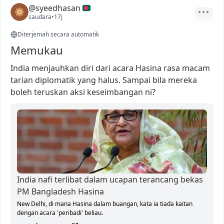
@syeedhasan
saudara
•
17j
Diterjemah secara automatik
Memukau
India
menjauhkan
diri
dari
acara
Hasina
rasa
macam
tarian
diplomatik
yang
halus.
Sampai
bila
mereka
boleh
teruskan
aksi
keseimbangan
ni?
India nafi terlibat dalam ucapan terancang bekas
PM Bangladesh Hasina
New Delhi, di mana Hasina dalam buangan, kata ia ⁠tiada kaitan
dengan acara 'peribadi' beliau.