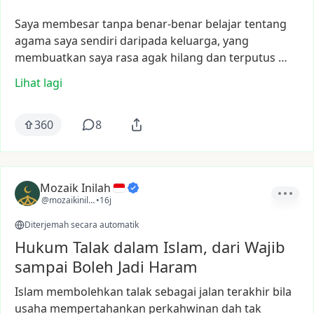
Saya
membesar
tanpa
benar-benar
belajar
tentang
agama
saya
sendiri
daripada
keluarga,
yang
membuatkan
saya
rasa
agak
hilang
dan
terputus
…
Lihat lagi
360
8
Mozaik Inilah
@mozaikinilah
•
16j
Diterjemah secara automatik
Hukum Talak dalam Islam, dari Wajib
sampai Boleh Jadi Haram
Islam
membolehkan
talak
sebagai
jalan
terakhir
bila
usaha
mempertahankan
perkahwinan
dah
tak