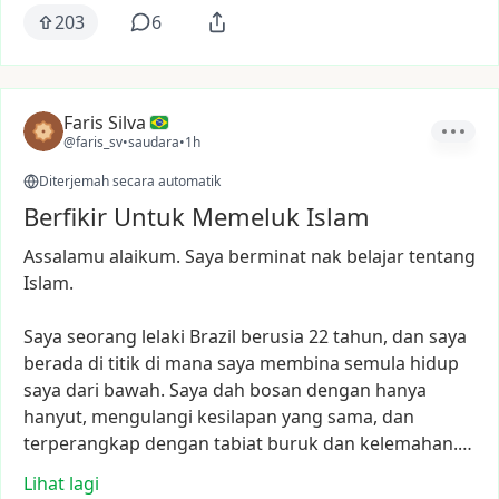
203
6
Faris Silva
@faris_sv
•
saudara
•
1h
Diterjemah secara automatik
Berfikir Untuk Memeluk Islam
Assalamu
alaikum.
Saya
berminat
nak
belajar
tentang
Islam.
Saya
seorang
lelaki
Brazil
berusia
22
tahun,
dan
saya
berada
di
titik
di
mana
saya
membina
semula
hidup
saya
dari
bawah.
Saya
dah
bosan
dengan
hanya
hanyut,
mengulangi
kesilapan
yang
sama,
dan
terperangkap
dengan
tabiat
buruk
dan
kelemahan.…
Lihat lagi