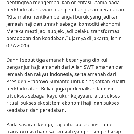
pentingnya
mengembalikan
orientasi
utama
pada
perkhidmatan
awam
dan
pembangunan
peradaban.
“Kita
mahu
hentikan
perangai
buruk
yang
jadikan
jemaah
haji
dan
umrah
sebagai
komoditi
ekonomi.
Mereka
mesti
jadi
subjek,
jadi
pelaku
transformasi
peradaban
dan
keadaban,”
ujarnya
di
Jakarta,
Isnin
(6/7/2026).
Dahnil
sebut
tiga
amanah
besar
yang
dipikul
penganjur
haji:
amanah
dari
Allah
SWT,
amanah
dari
jemaah
dan
rakyat
Indonesia,
serta
amanah
dari
Presiden
Prabowo
Subianto
untuk
tingkatkan
kualiti
perkhidmatan.
Beliau
juga
perkenalkan
konsep
trisukses
sebagai
kayu
ukur
kejayaan,
iaitu
sukses
ritual,
sukses
ekosistem
ekonomi
haji,
dan
sukses
keadaban
dan
peradaban.
Pada
sasaran
ketiga,
haji
diharap
jadi
instrumen
transformasi
bangsa.
Jemaah
yang
pulang
diharap