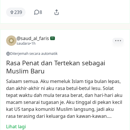
239
8
@saud_al_faris
saudara
•
1h
Diterjemah secara automatik
Rasa Penat dan Tertekan sebagai
Muslim Baru
Salaam
semua.
Aku
memeluk
Islam
tiga
bulan
lepas,
dan
akhir-akhir
ni
aku
rasa
betul-betul
lesu.
Solat
tepat
waktu
dah
mula
terasa
berat,
dan
hari-hari
aku
macam
senarai
tugasan
je.
Aku
tinggal
di
pekan
kecil
kat
US
tanpa
komuniti
Muslim
langsung,
jadi
aku
rasa
terasing
dari
keluarga
dan
kawan-kawan.…
Lihat lagi