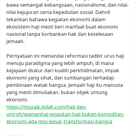
bawa
semangat
kebangsaan,
nasionalisme,
dan
nilai-
nilai
kejujuran
serta
kepedulian
sosial.
Dahnil
tekankan
bahawa
kegiatan
ekonomi
dalam
ekosistem
haji
mesti
beri
manfaat
buat
ekonomi
nasional
tanpa
korbankan
hak
dan
keselesaan
jemaah.
Pernyataan
ini
menandai
reformasi
tadbir
urus
haji
menuju
paradigma
yang
lebih
ampuh,
di
mana
kejayaan
diukur
dari
kualiti
perkhidmatan,
impak
ekonomi
yang
sihat,
dan
sumbangan
terhadap
pembinaan
watak
bangsa.
Jemaah
haji
itu
manusia
yang
mesti
dimuliakan,
bukan
objek
untung
ekonomi.
https://mozaik.inilah.com/haji
-dan-
umroh/wamenhaj-tegaskan-h
aji-bukan-komoditas-
ekonomi-ad
a-misi-besar-transformasi-bang
sa