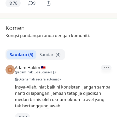
78
9
Komen
Kongsi pandangan anda dengan komuniti.
Saudara
(5)
Saudari
(4)
Adam Hakim
@adam_hakim1
•
saudara
•
8 Jul
Diterjemah secara automatik
Insya-Allah,
niat
baik
ni
konsisten.
Jangan
sampai
nanti
di
lapangan,
jemaah
tetap
je
dijadikan
medan
bisnis
oleh
oknum-oknum
travel
yang
tak
bertanggungjawab.