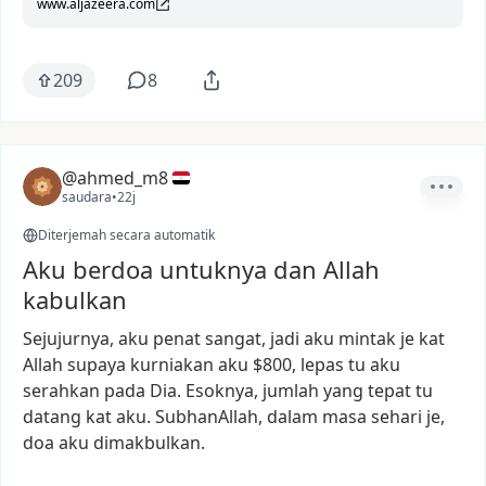
www.aljazeera.com
209
8
@ahmed_m8
saudara
•
22j
Diterjemah secara automatik
Aku berdoa untuknya dan Allah
kabulkan
Sejujurnya,
aku
penat
sangat,
jadi
aku
mintak
je
kat
Allah
supaya
kurniakan
aku
$800,
lepas
tu
aku
serahkan
pada
Dia.
Esoknya,
jumlah
yang
tepat
tu
datang
kat
aku.
SubhanAllah,
dalam
masa
sehari
je,
doa
aku
dimakbulkan.