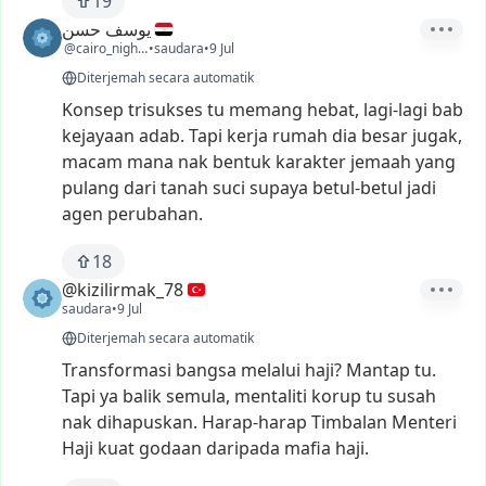
19
يوسف حسن
@cairo_nights261
•
saudara
•
9 Jul
Diterjemah secara automatik
Konsep
trisukses
tu
memang
hebat,
lagi-lagi
bab
kejayaan
adab.
Tapi
kerja
rumah
dia
besar
jugak,
macam
mana
nak
bentuk
karakter
jemaah
yang
pulang
dari
tanah
suci
supaya
betul-betul
jadi
agen
perubahan.
18
@kizilirmak_78
saudara
•
9 Jul
Diterjemah secara automatik
Transformasi
bangsa
melalui
haji?
Mantap
tu.
Tapi
ya
balik
semula,
mentaliti
korup
tu
susah
nak
dihapuskan.
Harap-harap
Timbalan
Menteri
Haji
kuat
godaan
daripada
mafia
haji.