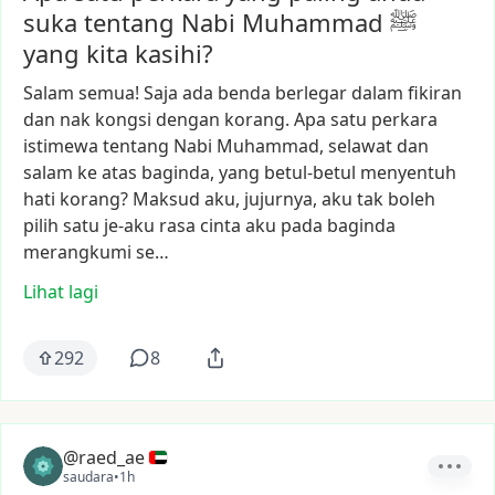
suka tentang Nabi Muhammad ﷺ
yang kita kasihi?
Salam
semua!
Saja
ada
benda
berlegar
dalam
fikiran
dan
nak
kongsi
dengan
korang.
Apa
satu
perkara
istimewa
tentang
Nabi
Muhammad,
selawat
dan
salam
ke
atas
baginda,
yang
betul-betul
menyentuh
hati
korang?
Maksud
aku,
jujurnya,
aku
tak
boleh
pilih
satu
je-aku
rasa
cinta
aku
pada
baginda
merangkumi
se…
Lihat lagi
292
8
@raed_ae
saudara
•
1h