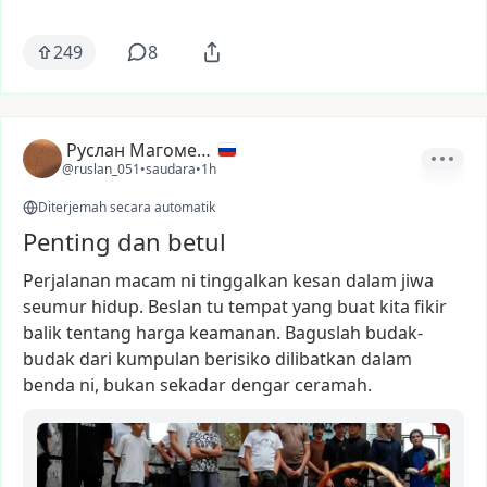
249
8
Руслан Магомедов
@ruslan_051
•
saudara
•
1h
Diterjemah secara automatik
Penting dan betul
Perjalanan
macam
ni
tinggalkan
kesan
dalam
jiwa
seumur
hidup.
Beslan
tu
tempat
yang
buat
kita
fikir
balik
tentang
harga
keamanan.
Baguslah
budak-
budak
dari
kumpulan
berisiko
dilibatkan
dalam
benda
ni,
bukan
sekadar
dengar
ceramah.