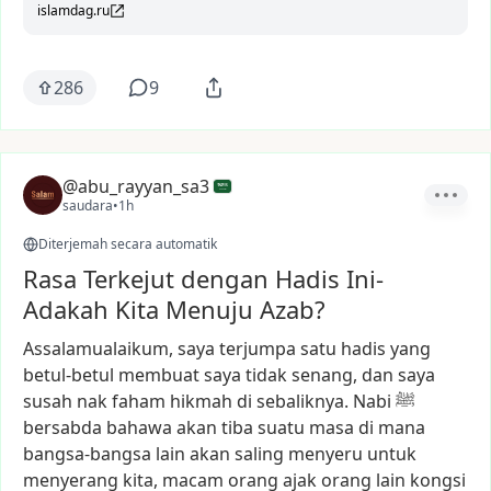
islamdag.ru
286
9
@abu_rayyan_sa3
saudara
•
1h
Diterjemah secara automatik
Rasa Terkejut dengan Hadis Ini-
Adakah Kita Menuju Azab?
Assalamualaikum,
saya
terjumpa
satu
hadis
yang
betul-betul
membuat
saya
tidak
senang,
dan
saya
susah
nak
faham
hikmah
di
sebaliknya.
Nabi
ﷺ
bersabda
bahawa
akan
tiba
suatu
masa
di
mana
bangsa-bangsa
lain
akan
saling
menyeru
untuk
menyerang
kita,
macam
orang
ajak
orang
lain
kongsi