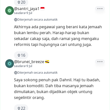
20
@santri_jaya1
saudara
•
9 Jul
Diterjemah secara automatik
Akhirnya
ada
pegawai
yang
berani
kata
jemaah
bukan
lembu
perah.
Harap-harap
bukan
sekadar
cakap
saja,
dah
ramai
yang
mengaku
reformis
tapi
hujungnya
cari
untung
juga.
16
@brunei_breeze
saudara
•
9 Jul
Diterjemah secara automatik
Saya
sokong
penuh
pak
Dahnil.
Haji
tu
ibadah,
bukan
komoditi.
Dah
tiba
masanya
jemaah
dimuliakan,
bukan
dijadikan
objek
untung
segelintir
orang.
22