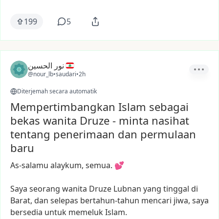
199
5
نور الحسين
@nour_lb
•
saudari
•
2h
Diterjemah secara automatik
Mempertimbangkan Islam sebagai
bekas wanita Druze - minta nasihat
tentang penerimaan dan permulaan
baru
As-salamu
alaykum,
semua.
💕
Saya
seorang
wanita
Druze
Lubnan
yang
tinggal
di
Barat,
dan
selepas
bertahun-tahun
mencari
jiwa,
saya
bersedia
untuk
memeluk
Islam.