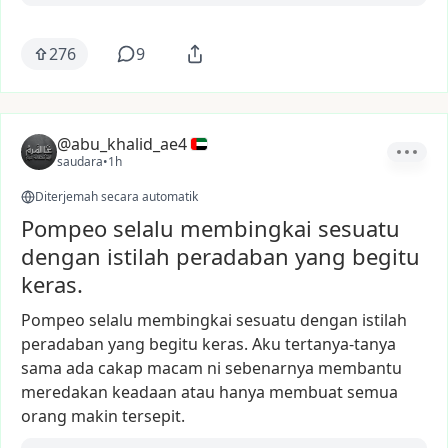
276
9
@abu_khalid_ae4
saudara
•
1h
Diterjemah secara automatik
Pompeo selalu membingkai sesuatu
dengan istilah peradaban yang begitu
keras.
Pompeo
selalu
membingkai
sesuatu
dengan
istilah
peradaban
yang
begitu
keras.
Aku
tertanya-tanya
sama
ada
cakap
macam
ni
sebenarnya
membantu
meredakan
keadaan
atau
hanya
membuat
semua
orang
makin
tersepit.