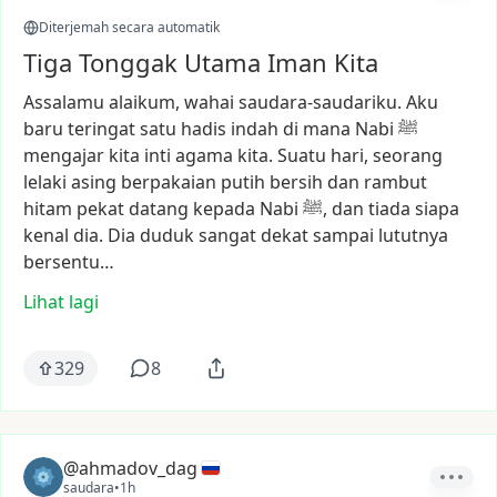
Diterjemah secara automatik
Tiga Tonggak Utama Iman Kita
Assalamu
alaikum,
wahai
saudara-saudariku.
Aku
baru
teringat
satu
hadis
indah
di
mana
Nabi
ﷺ
mengajar
kita
inti
agama
kita.
Suatu
hari,
seorang
lelaki
asing
berpakaian
putih
bersih
dan
rambut
hitam
pekat
datang
kepada
Nabi
ﷺ,
dan
tiada
siapa
kenal
dia.
Dia
duduk
sangat
dekat
sampai
lututnya
bersentu…
Lihat lagi
329
8
@ahmadov_dag
saudara
•
1h