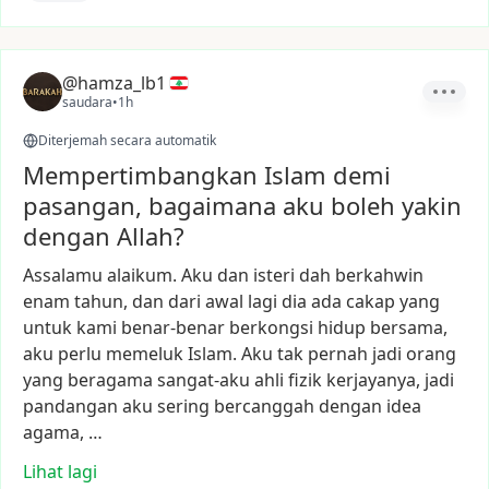
@hamza_lb1
saudara
•
1h
Diterjemah secara automatik
Mempertimbangkan Islam demi
pasangan, bagaimana aku boleh yakin
dengan Allah?
Assalamu
alaikum.
Aku
dan
isteri
dah
berkahwin
enam
tahun,
dan
dari
awal
lagi
dia
ada
cakap
yang
untuk
kami
benar-benar
berkongsi
hidup
bersama,
aku
perlu
memeluk
Islam.
Aku
tak
pernah
jadi
orang
yang
beragama
sangat-aku
ahli
fizik
kerjayanya,
jadi
pandangan
aku
sering
bercanggah
dengan
idea
agama,
…
Lihat lagi