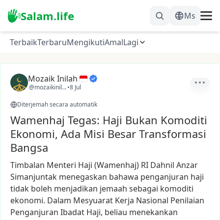
Salam.life
Ms
Terbaik
Terbaru
Mengikuti
Amal
Lagi
Mozaik Inilah
@mozaikinilah
•
8 Jul
Diterjemah secara automatik
Wamenhaj Tegas: Haji Bukan Komoditi
Ekonomi, Ada Misi Besar Transformasi
Bangsa
Timbalan
Menteri
Haji
(Wamenhaj)
RI
Dahnil
Anzar
Simanjuntak
menegaskan
bahawa
penganjuran
haji
tidak
boleh
menjadikan
jemaah
sebagai
komoditi
ekonomi.
Dalam
Mesyuarat
Kerja
Nasional
Penilaian
Penganjuran
Ibadat
Haji,
beliau
menekankan