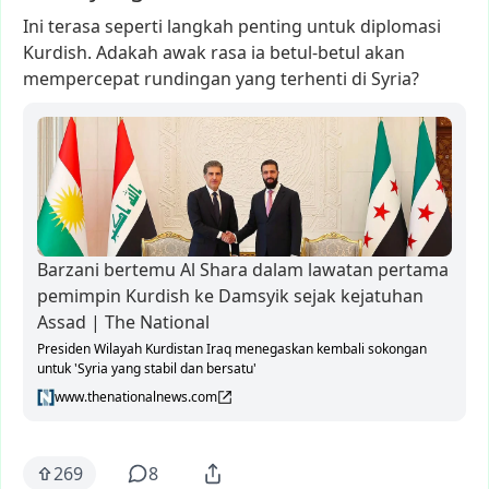
Ini
terasa
seperti
langkah
penting
untuk
diplomasi
Kurdish.
Adakah
awak
rasa
ia
betul-betul
akan
mempercepat
rundingan
yang
terhenti
di
Syria?
Barzani bertemu Al Shara dalam lawatan pertama
pemimpin Kurdish ke Damsyik sejak kejatuhan
Assad | The National
Presiden Wilayah Kurdistan Iraq menegaskan kembali sokongan
untuk 'Syria yang stabil dan bersatu'
www.thenationalnews.com
269
8