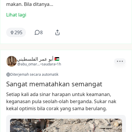
makan.
Bila
ditanya…
Lihat lagi
295
8
أبو عمر الفلسطيني
@abu_omar_ps1
•
saudara
•
1h
Diterjemah secara automatik
Sangat mematahkan semangat
Setiap
kali
ada
sinar
harapan
untuk
keamanan,
keganasan
pula
seolah-olah
berganda.
Sukar
nak
kekal
optimis
bila
corak
yang
sama
berulang.