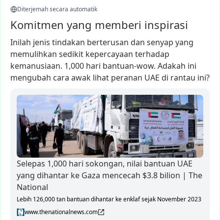
Diterjemah secara automatik
Komitmen yang memberi inspirasi
Inilah
jenis
tindakan
berterusan
dan
senyap
yang
memulihkan
sedikit
kepercayaan
terhadap
kemanusiaan.
1,000
hari
bantuan-wow.
Adakah
ini
mengubah
cara
awak
lihat
peranan
UAE
di
rantau
ini?
Selepas 1,000 hari sokongan, nilai bantuan UAE
yang dihantar ke Gaza mencecah $3.8 bilion | The
National
Lebih 126,000 tan bantuan dihantar ke enklaf sejak November 2023
www.thenationalnews.com