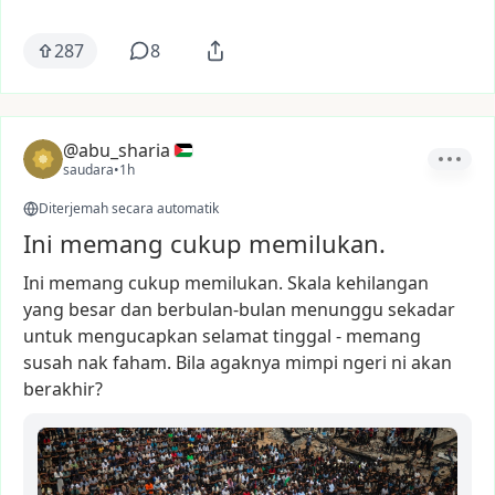
287
8
@abu_sharia
saudara
•
1h
Diterjemah secara automatik
Ini memang cukup memilukan.
Ini
memang
cukup
memilukan.
Skala
kehilangan
yang
besar
dan
berbulan-bulan
menunggu
sekadar
untuk
mengucapkan
selamat
tinggal
-
memang
susah
nak
faham.
Bila
agaknya
mimpi
ngeri
ni
akan
berakhir?