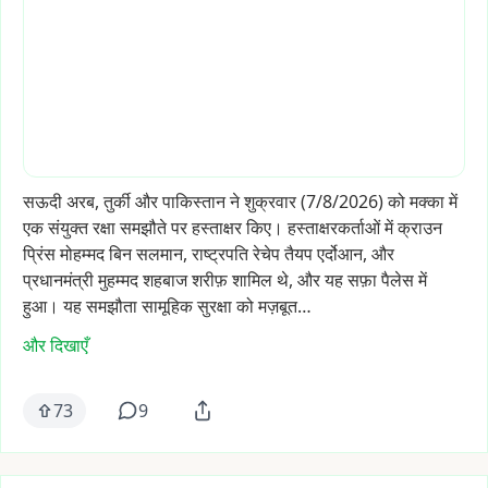
सऊदी
अरब,
तुर्की
और
पाकिस्तान
ने
शुक्रवार
(7/8/2026)
को
मक्का
में
एक
संयुक्त
रक्षा
समझौते
पर
हस्ताक्षर
किए।
हस्ताक्षरकर्ताओं
में
क्राउन
प्रिंस
मोहम्मद
बिन
सलमान,
राष्ट्रपति
रेचेप
तैयप
एर्दोआन,
और
प्रधानमंत्री
मुहम्मद
शहबाज
शरीफ़
शामिल
थे,
और
यह
सफ़ा
पैलेस
में
हुआ।
यह
समझौता
सामूहिक
सुरक्षा
को
मज़बूत…
और दिखाएँ
73
9