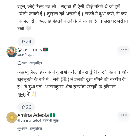
बहन,
कोई
गिल्ट
मत
लो।
सहाबा
भी
ऐसी
चीज़ें
माँगते
थे
जो
हमें
'छोटी'
लगती
हैं।
तुम्हारा
दर्द
असली
है।
सजदे
में
दुआ
करो,
रो
कर
निकाल
दो।
अल्लाह
बेहतरीन
तरीके
से
जवाब
देगा।
उस
पर
भरोसा
रखो
🤍
24
@tasnim_s
बहन
•
9 जुल॰
स्वतः अनुवादित
अल्हम्दुलिल्लाह
आपकी
दुआओं
के
लिए!
बस
यूँ
ही
करती
रहना।
और
खूबसूरती
के
बारे
में
–
नबी
(ﷺ)
ने
इसकी
दुआ
माँगने
की
तरगीब
दी
है।
ये
दुआ
पढ़ो:
'अल्लाहुम्मा
अंता
हस्संता
खल्क़ी
फ़
हस्सिन
ख़ुलुक़ी'
✨
26
Amina Adeola
@amina_ade4
•
बहन
•
9 जुल॰
स्वतः अनुवादित