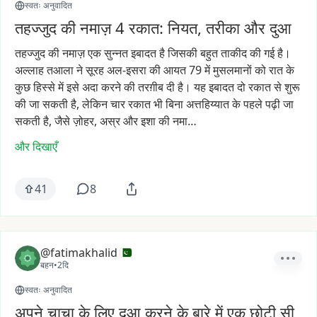
स्वतः अनुवादित
तहज्जुद की नमाज़ 4 रकात: नियत, तरीका और दुआ
तहज्जुद
की
नमाज़
एक
सुन्नत
इबादत
है
जिसकी
बहुत
ताकीद
की
गई
है।
अल्लाह
तआला
ने
सूरह
अल-इसरा
की
आयत
79
में
मुसलमानों
को
रात
के
कुछ
हिस्से
में
इसे
अदा
करने
की
तरग़ीब
दी
है।
यह
इबादत
दो
रकात
से
शुरू
की
जा
सकती
है,
लेकिन
चार
रकात
भी
बिना
अत्तहिय्यात
के
पहले
पढ़ी
जा
सकती
है,
जैसे
ज़ोहर,
अस्र
और
इशा
की
नमा…
और दिखाएँ
41
8
@fatimakhalid
बहन
•
2दि
स्वतः अनुवादित
अपने चाचा के लिए दुआ करने के बारे में एक छोटी सी