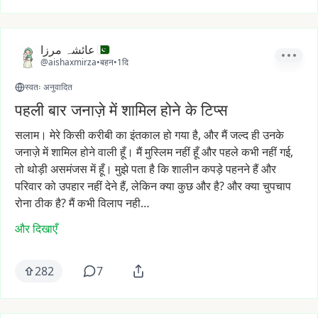
عائشہ مرزا
@aishaxmirza
•
बहन
•
1दि
स्वतः अनुवादित
पहली बार जनाज़े में शामिल होने के टिप्स
सलाम।
मेरे
किसी
करीबी
का
इंतकाल
हो
गया
है,
और
मैं
जल्द
ही
उनके
जनाज़े
में
शामिल
होने
वाली
हूँ।
मैं
मुस्लिम
नहीं
हूँ
और
पहले
कभी
नहीं
गई,
तो
थोड़ी
असमंजस
में
हूँ।
मुझे
पता
है
कि
शालीन
कपड़े
पहनने
हैं
और
परिवार
को
उपहार
नहीं
देने
हैं,
लेकिन
क्या
कुछ
और
है?
और
क्या
चुपचाप
रोना
ठीक
है?
मैं
कभी
विलाप
नही…
और दिखाएँ
282
7