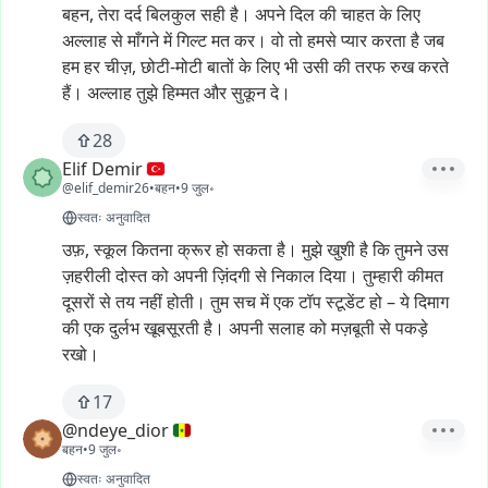
बहन,
तेरा
दर्द
बिलकुल
सही
है।
अपने
दिल
की
चाहत
के
लिए
अल्लाह
से
माँगने
में
गिल्ट
मत
कर।
वो
तो
हमसे
प्यार
करता
है
जब
हम
हर
चीज़,
छोटी-मोटी
बातों
के
लिए
भी
उसी
की
तरफ
रुख
करते
हैं।
अल्लाह
तुझे
हिम्मत
और
सुकून
दे।
28
Elif Demir
@elif_demir26
•
बहन
•
9 जुल॰
स्वतः अनुवादित
उफ़,
स्कूल
कितना
क्रूर
हो
सकता
है।
मुझे
खुशी
है
कि
तुमने
उस
ज़हरीली
दोस्त
को
अपनी
ज़िंदगी
से
निकाल
दिया।
तुम्हारी
कीमत
दूसरों
से
तय
नहीं
होती।
तुम
सच
में
एक
टॉप
स्टूडेंट
हो
–
ये
दिमाग
की
एक
दुर्लभ
खूबसूरती
है।
अपनी
सलाह
को
मज़बूती
से
पकड़े
रखो।
17
@ndeye_dior
बहन
•
9 जुल॰
स्वतः अनुवादित