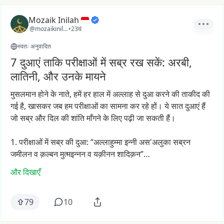
Mozaik Inilah
@mozaikinilah
•
23घं
स्वतः अनुवादित
7 दुआएं ताकि परीक्षाओं में सब्र रख सकें: अरबी,
लातिनी, और उनके मायने
मुसलमान
होने
के
नाते,
हमें
हर
हाल
में
अल्लाह
से
दुआ
करने
की
ताकीद
की
गई
है,
खासकर
जब
हम
परीक्षाओं
का
सामना
कर
रहे
हों।
ये
सात
दुआएं
हैं
जो
सब्र
और
दिल
की
शांति
माँगने
के
लिए
पढ़ी
जा
सकती
हैं।
1.
परीक्षाओं
में
सब्र
की
दुआ:
“अल्लाहुम्मा
इन्नी
अस'अलुका
सब्रन
जमीलन
व
क़ल्बन
मुत्मइन्नन
व
यक़ीनन
शादिक़न”…
और दिखाएँ
79
10