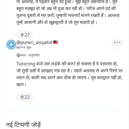
या
अल्लाह,
ये
पढ़कर
बहुत
दर्द
हुआ।
मुझे
बहुत
अफ़सोस
है।
तुम
बहुत
मज़बूत
हो
जो
अब
भी
दुआ
कर
रही
हो।
प्लीज़
अपने
दर्द
की
तुलना
दूसरों
से
मत
करो;
तुम्हारी
भावनाएँ
मायने
रखती
हैं।
अल्लाह
तुम्हें
आसानी
और
वो
ख़ूबसूरती
दे
जो
तुम
चाहती
हो।
27
@puteri_aisyah4
बहन
•
9 जुल॰
स्वतः अनुवादित
Tutoring
वाले
उस
लड़के
की
बात?
हो
सकता
है
ये
वसवसा
हो,
जो
तुम्हें
उसी
में
उलझाए
रख
रहा
है।
पहले
अल्लाह
से
अपने
रिश्ते
पर
ध्यान
दो;
बाकी
सब
अपने
आप
ठीक
हो
जाएगा।
तुम
बदसूरत
नहीं
हो,
बहन।
22
नई टिप्पणी जोड़ें