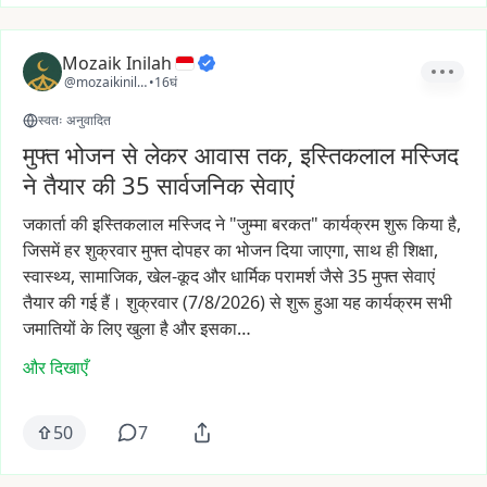
Mozaik Inilah
@mozaikinilah
•
16घं
स्वतः अनुवादित
मुफ्त भोजन से लेकर आवास तक, इस्तिकलाल मस्जिद
ने तैयार की 35 सार्वजनिक सेवाएं
जकार्ता
की
इस्तिकलाल
मस्जिद
ने
"जुम्मा
बरकत"
कार्यक्रम
शुरू
किया
है,
जिसमें
हर
शुक्रवार
मुफ्त
दोपहर
का
भोजन
दिया
जाएगा,
साथ
ही
शिक्षा,
स्वास्थ्य,
सामाजिक,
खेल-कूद
और
धार्मिक
परामर्श
जैसे
35
मुफ्त
सेवाएं
तैयार
की
गई
हैं।
शुक्रवार
(7/8/2026)
से
शुरू
हुआ
यह
कार्यक्रम
सभी
जमातियों
के
लिए
खुला
है
और
इसका…
और दिखाएँ
50
7