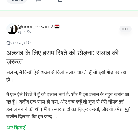
@noor_essam2
बहन
•
19घं
स्वतः अनुवादित
अल्लाह के लिए हराम रिश्ते को छोड़ना: सलाह की
ज़रूरत
सलाम,
मैं
किसी
ऐसे
शख्स
से
दिली
सलाह
चाहती
हूँ
जो
इसी
मोड़
पर
रहा
हो।
मैं
एक
ऐसे
रिश्ते
में
हूँ
जो
हलाल
नहीं
है,
और
मैं
इस
इंसान
के
बहुत
करीब
आ
गई
हूँ।
करीब
एक
साल
हो
गया,
और
सच
कहूँ
तो
शुरू
से
मेरी
नीयत
इसे
हलाल
बनाने
की
थी।
मैं
बार-बार
शादी
का
ज़िक्र
करती,
और
वो
हमेशा
मुझे
यकीन
दिलाता
कि
हम
जल्द
…
और दिखाएँ