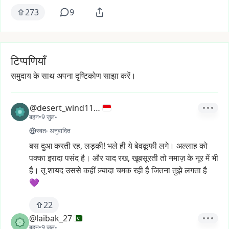
273
9
टिप्पणियाँ
समुदाय के साथ अपना दृष्टिकोण साझा करें।
@desert_wind1129
बहन
•
9 जुल॰
स्वतः अनुवादित
बस
दुआ
करती
रह,
लड़की!
भले
ही
ये
बेवकूफी
लगे।
अल्लाह
को
पक्का
इरादा
पसंद
है।
और
याद
रख,
खूबसूरती
तो
नमाज़
के
नूर
में
भी
है।
तू
शायद
उससे
कहीं
ज़्यादा
चमक
रही
है
जितना
तुझे
लगता
है
💜
22
@laibak_27
बहन
•
9 जुल॰