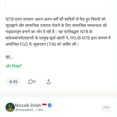
NTB
प्रांत
सरकार
अलग-अलग
धर्मों
की
शादियों
से
पैदा
हुए
विवादों
को
सुलझाने
और
सामाजिक
टकराव
रोकने
के
लिए
सामाजिक
मध्यस्थता
की
गाइडलाइन
बनाने
का
जोर
दे
रही
है।
यह
प्रतिबद्धता
NTB
के
बाकेसबांगपोलदागरी
के
प्रमुख
सूर्या
बहारी
ने,
FKUB
NTB
द्वारा
मातरम
में
आयोजित
FGD
में,
शुक्रवार
(7/8)
को
जाहिर
की।
सूर्…
और दिखाएँ
49
9
Mozaik Inilah
@mozaikinilah
•
16घं