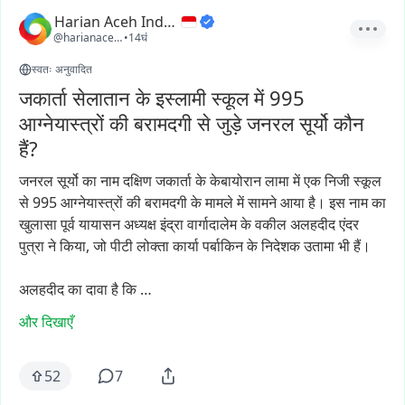
Harian Aceh Indonesia
@harianacehindonesia
•
14घं
स्वतः अनुवादित
जकार्ता सेलातान के इस्लामी स्कूल में 995
आग्नेयास्त्रों की बरामदगी से जुड़े जनरल सूर्यो कौन
हैं?
जनरल
सूर्यो
का
नाम
दक्षिण
जकार्ता
के
केबायोरान
लामा
में
एक
निजी
स्कूल
से
995
आग्नेयास्त्रों
की
बरामदगी
के
मामले
में
सामने
आया
है।
इस
नाम
का
खुलासा
पूर्व
यायासन
अध्यक्ष
इंद्रा
वार्गादालेम
के
वकील
अलहदीद
एंदर
पुत्रा
ने
किया,
जो
पीटी
लोक्ता
कार्या
पर्बाकिन
के
निदेशक
उतामा
भी
हैं।
अलहदीद
का
दावा
है
कि
…
और दिखाएँ
52
7