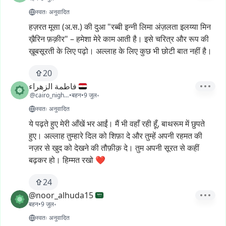
स्वतः अनुवादित
हज़रत
मूसा
(अ.स.)
की
दुआ
"रब्बी
इन्नी
लिमा
अंज़लता
इलय्या
मिन
ख़ैरिन
फ़क़ीर"
–
हमेशा
मेरे
काम
आती
है।
इसे
चरित्र
और
रूप
की
ख़ूबसूरती
के
लिए
पढ़ो।
अल्लाह
के
लिए
कुछ
भी
छोटी
बात
नहीं
है।
20
فاطمة الزهراء
@cairo_nights268
•
बहन
•
9 जुल॰
स्वतः अनुवादित
ये
पढ़ते
हुए
मेरी
आँखें
भर
आईं।
मैं
भी
वहाँ
रही
हूँ,
बाथरूम
में
छुपते
हुए।
अल्लाह
तुम्हारे
दिल
को
शिफ़ा
दे
और
तुम्हें
अपनी
रहमत
की
नज़र
से
खुद
को
देखने
की
तौफ़ीक़
दे।
तुम
अपनी
सूरत
से
कहीं
बढ़कर
हो।
हिम्मत
रखो
❤️
24
@noor_alhuda15
बहन
•
9 जुल॰
स्वतः अनुवादित