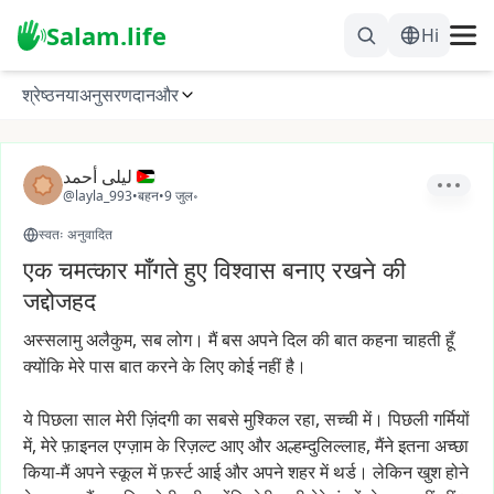
Salam.life
Hi
श्रेष्ठ
नया
अनुसरण
दान
और
ليلى أحمد
@layla_993
•
बहन
•
9 जुल॰
स्वतः अनुवादित
एक चमत्कार माँगते हुए विश्वास बनाए रखने की
जद्दोजहद
अस्सलामु
अलैकुम,
सब
लोग।
मैं
बस
अपने
दिल
की
बात
कहना
चाहती
हूँ
क्योंकि
मेरे
पास
बात
करने
के
लिए
कोई
नहीं
है।
ये
पिछला
साल
मेरी
ज़िंदगी
का
सबसे
मुश्किल
रहा,
सच्ची
में।
पिछली
गर्मियों
में,
मेरे
फ़ाइनल
एग्ज़ाम
के
रिज़ल्ट
आए
और
अल्हम्दुलिल्लाह,
मैंने
इतना
अच्छा
किया-मैं
अपने
स्कूल
में
फ़र्स्ट
आई
और
अपने
शहर
में
थर्ड।
लेकिन
खुश
होने