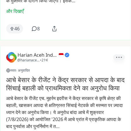
के
मुक्तमर
के
दौरान
किया
जाएगा।
इसक…
और दिखाएँ
46
8
Harian Aceh Indonesia
@harianacehindonesia
•
21घं
स्वतः अनुवादित
आचे बेसार के रीजेंट ने केंद्र सरकार से आपदा के बाद
सिंचाई बहाली को प्राथमिकता देने का अनुरोध किया
आचे
बेसार
के
रीजेंट
एच.
मुहर्रम
इदरीस
ने
केंद्र
सरकार
से
कृषि
क्षेत्र
की
बहाली,
खासकर
आपदा
से
क्षतिग्रस्त
सिंचाई
नेटवर्क
की
मरम्मत
पर
ज़्यादा
ध्यान
देने
का
अनुरोध
किया।
ये
अनुरोध
बांदा
आचे
में
शुक्रवार
(7/8/2026)
को
आयोजित
'2026
में
आचे
प्रांत
में
प्राकृतिक
आपदा
के
बाद
पुनर्वास
और
पुनर्निर्माण
में
त…