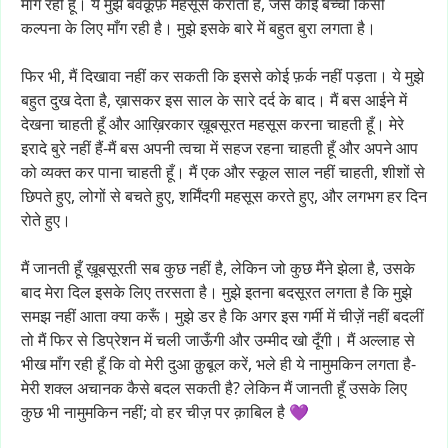
माँग
रही
हूँ।
ये
मुझे
बेवक़ूफ़
महसूस
कराता
है,
जैसे
कोई
बच्ची
किसी
कल्पना
के
लिए
माँग
रही
है।
मुझे
इसके
बारे
में
बहुत
बुरा
लगता
है।
फिर
भी,
मैं
दिखावा
नहीं
कर
सकती
कि
इससे
कोई
फ़र्क
नहीं
पड़ता।
ये
मुझे
बहुत
दुख
देता
है,
ख़ासकर
इस
साल
के
सारे
दर्द
के
बाद।
मैं
बस
आईने
में
देखना
चाहती
हूँ
और
आख़िरकार
ख़ूबसूरत
महसूस
करना
चाहती
हूँ।
मेरे
इरादे
बुरे
नहीं
हैं-मैं
बस
अपनी
त्वचा
में
सहज
रहना
चाहती
हूँ
और
अपने
आप
को
व्यक्त
कर
पाना
चाहती
हूँ।
मैं
एक
और
स्कूल
साल
नहीं
चाहती,
शीशों
से
छिपते
हुए,
लोगों
से
बचते
हुए,
शर्मिंदगी
महसूस
करते
हुए,
और
लगभग
हर
दिन
रोते
हुए।
मैं
जानती
हूँ
ख़ूबसूरती
सब
कुछ
नहीं
है,
लेकिन
जो
कुछ
मैंने
झेला
है,
उसके
बाद
मेरा
दिल
इसके
लिए
तरसता
है।
मुझे
इतना
बदसूरत
लगता
है
कि
मुझे
समझ
नहीं
आता
क्या
करूँ।
मुझे
डर
है
कि
अगर
इस
गर्मी
में
चीज़ें
नहीं
बदलीं
तो
मैं
फिर
से
डिप्रेशन
में
चली
जाऊँगी
और
उम्मीद
खो
दूँगी।
मैं
अल्लाह
से
भीख
माँग
रही
हूँ
कि
वो
मेरी
दुआ
क़ुबूल
करें,
भले
ही
ये
नामुमकिन
लगता
है-
मेरी
शक्ल
अचानक
कैसे
बदल
सकती
है?
लेकिन
मैं
जानती
हूँ
उसके
लिए
कुछ
भी
नामुमकिन
नहीं;
वो
हर
चीज़
पर
क़ाबिल
है
💜