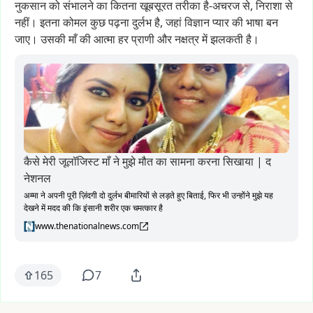
नुकसान
को
संभालने
का
कितना
खूबसूरत
तरीका
है-अचरज
से,
निराशा
से
नहीं।
इतना
कोमल
कुछ
पढ़ना
दुर्लभ
है,
जहां
विज्ञान
प्यार
की
भाषा
बन
जाए।
उसकी
माँ
की
आत्मा
हर
प्राणी
और
नक्षत्र
में
झलकती
है।
कैसे मेरी जूलॉजिस्ट माँ ने मुझे मौत का सामना करना सिखाया | द
नेशनल
अम्मा ने अपनी पूरी ज़िंदगी दो दुर्लभ बीमारियों से लड़ते हुए बिताई, फिर भी उन्होंने मुझे यह
देखने में मदद की कि इंसानी शरीर एक चमत्कार है
www.thenationalnews.com
165
7