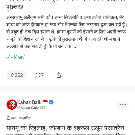
पूछताछ
अस्सलामु
अलैकुम
सभी
को।
इन्ना
लिल्लाहि
व
इन्ना
इलैहि
राजिऊन,
मेरे
चाचा
का
आज
इंतकाल
हो
गया
और
मैं
उनके
लिए
लगातार
दुआ
कर
रही
हूँ।
वो
बहुत
ही
नेक
दिल
इंसान
थे,
हमेशा
दूसरों
को
हँसाने
के
लिए
अपनी
तरफ
से
पूरी
कोशिश
करते
थे।
चूँकि
वो
मुसलमान
थे,
मैं
सोच
रही
थी-क्या
मैं
अल्लाह
से
कह
सकती
हूँ
कि
वो
उन
तक
…
और दिखाएँ
252
7
Kabar Baik
@KabarBaik
•
19घं
स्वतः अनुवादित
यानमू की रिहलाह, जोम्बांग के बहरूल उलूम पेसांत्रेन