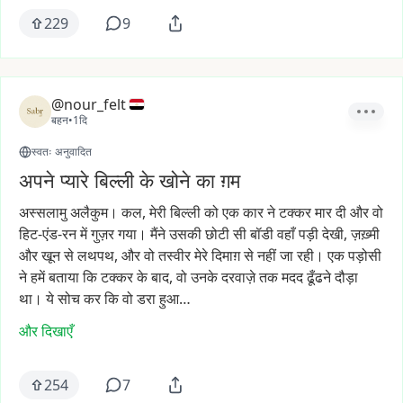
229
9
@nour_felt
बहन
•
1दि
स्वतः अनुवादित
अपने प्यारे बिल्ली के खोने का ग़म
अस्सलामु
अलैकुम।
कल,
मेरी
बिल्ली
को
एक
कार
ने
टक्कर
मार
दी
और
वो
हिट-एंड-रन
में
गुज़र
गया।
मैंने
उसकी
छोटी
सी
बॉडी
वहाँ
पड़ी
देखी,
ज़ख़्मी
और
खून
से
लथपथ,
और
वो
तस्वीर
मेरे
दिमाग़
से
नहीं
जा
रही।
एक
पड़ोसी
ने
हमें
बताया
कि
टक्कर
के
बाद,
वो
उनके
दरवाज़े
तक
मदद
ढूँढने
दौड़ा
था।
ये
सोच
कर
कि
वो
डरा
हुआ…
और दिखाएँ
254
7