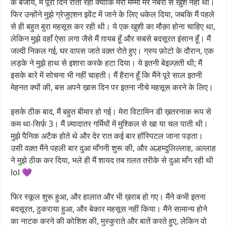
के
बजाय,
मैं
पूरा
दिन
रोती
रही
क्योंकि
मेरी
मम्मी
मेरे
नंबरों
से
खुश
नहीं
थीं।
फिर
उन्होंने
मुझे
ग्रेजुएशन
इवेंट
में
जाने
के
लिए
धकेल
दिया,
जबकि
मैं
पहले
से
ही
बहुत
बुरा
महसूस
कर
रही
थी।
ये
एक
खुशी
का
मौक़ा
होना
चाहिए
था,
लेकिन
मुझे
वहाँ
ऐसा
लगा
जैसे
मैं
ग़ायब
हूँ
और
सबसे
बदसूरत
इंसान
हूँ।
मैं
जल्दी
निकल
गई,
घर
वापस
जाते
वक़्त
रोते
हुए।
ग्रुप
फ़ोटो
के
दौरान,
एक
लड़के
ने
मुझे
हाथ
से
इशारा
करके
हटा
दिया।
ये
इतनी
बेइज़्ज़ती
थी;
मैं
इसके
बारे
में
सोचना
भी
नहीं
चाहती।
मैं
हैरान
हूँ
कि
मैंने
पूरे
साल
इतनी
मेहनत
क्यों
की,
बस
अपने
ख़ास
दिन
पर
इतना
नीचे
महसूस
करने
के
लिए।
इसके
ठीक
बाद,
मैं
बहुत
बीमार
हो
गई।
मेरा
विटामिन
डी
ख़तरनाक
रूप
से
कम
था-सिर्फ़
3।
मैं
ज़्यादातर
गर्मियों
में
मुश्किल
से
खा
या
चल
पाती
थी।
मुझे
पैनिक
अटैक
होते
थे
और
देर
रात
कई
बार
हॉस्पिटल
जाना
पड़ता।
उसी
वक़्त
मैंने
पहली
बार
दुआ
माँगनी
शुरू
की,
और
अल्हम्दुलिल्लाह,
अल्लाह
ने
मुझे
ठीक
कर
दिया,
भले
ही
मैं
शायद
तब
ग़लत
तरीके
से
दुआ
माँग
रही
थी
lol
💜
फिर
स्कूल
शुरू
हुआ,
और
हालात
और
भी
ख़राब
हो
गए।
मैंने
कभी
इतना
बदसूरत,
ठुकराया
हुआ,
और
बेकार
महसूस
नहीं
किया।
मैंने
सामान्य
होने
का
नाटक
करने
की
कोशिश
की,
मुस्कुराते
और
बातें
करते
हुए,
लेकिन
वो