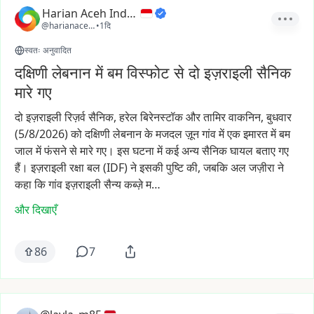
Harian Aceh Indonesia
@harianacehindonesia
•
1दि
स्वतः अनुवादित
दक्षिणी लेबनान में बम विस्फोट से दो इज़राइली सैनिक
मारे गए
दो
इज़राइली
रिज़र्व
सैनिक,
हरेल
बिरेनस्टॉक
और
तामिर
वाकनिन,
बुधवार
(5/8/2026)
को
दक्षिणी
लेबनान
के
मजदल
ज़ून
गांव
में
एक
इमारत
में
बम
जाल
में
फंसने
से
मारे
गए।
इस
घटना
में
कई
अन्य
सैनिक
घायल
बताए
गए
हैं।
इज़राइली
रक्षा
बल
(IDF)
ने
इसकी
पुष्टि
की,
जबकि
अल
जज़ीरा
ने
कहा
कि
गांव
इज़राइली
सैन्य
कब्ज़े
म…
और दिखाएँ
86
7