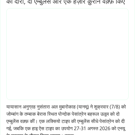
का दौरा, दो एम्बुलेंस और एक हज़ार क़ुरान वक़्फ़ किए
यायासान
अनुग्रह
नुसंतारा
अल
मुबारोकाह
(यानमू)
ने
शुक्रवार
(7/8)
को
जोम्बांग
के
तम्बाक
बेरास
स्थित
पोन्दोक
पेसांत्रेन
बहरूल
उलूम
को
दो
एम्बुलेंस
वक़्फ़
कीं।
एक
लक्सियो
टाइप
की
एम्बुलेंस
सीधे
पेसांत्रेन
को
दी
गई,
जबकि
एक
हाइ
ऐस
टाइप
का
उपयोग
27-31
अगस्त
2026
को
एनयू