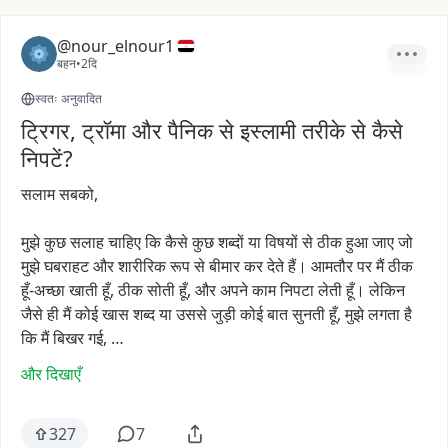
@nour_elnour1
बहन
•
2दि
स्वतः अनुवादित
ट्रिगर, ट्रॉमा और पैनिक से इस्लामी तरीके से कैसे
निपटें?
सलाम
सबको,
मुझे
कुछ
सलाह
चाहिए
कि
कैसे
कुछ
शब्दों
या
विषयों
से
ठीक
हुआ
जाए
जो
मुझे
घबराहट
और
शारीरिक
रूप
से
बीमार
कर
देते
हैं।
आमतौर
पर
मैं
ठीक
हूँ-अच्छा
खाती
हूँ,
ठीक
सोती
हूँ,
और
अपने
काम
निपटा
लेती
हूँ।
लेकिन
जैसे
ही
मैं
कोई
खास
शब्द
या
उससे
जुड़ी
कोई
बात
सुनती
हूँ,
मुझे
लगता
है
कि
मैं
बिखर
गई,
…
और दिखाएँ
327
7