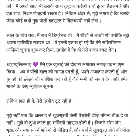
कीं।
मैं
अगले
साल
भी
उसके
साथ
ट्यूशन
करूँगी।
वो
इतना
हैंडसम
है
और
एक
शांत,
स्थिर
मौजूदगी
रखता
है।
लेकिन
अंदर
से,
मुझे
लगता
है
कि
उसके
जैसा
कोई
कभी
मुझ
जैसी
बदसूरत
में
दिलचस्पी
नहीं
लेगा।
साल
के
बीच
तक,
मैं
सच
में
डिप्रेस्ड
थी।
मैं
शीशों
से
बचती
थी
क्योंकि
मुझे
अपना
प्रतिबिंब
नफ़रत
था।
मैं
इतनी
हताश
हो
गई
कि
मैंने
सब्लिमिनल
ऑडियो
सुनना
शुरू
कर
दिया,
उम्मीद
में
कि
वो
मेरी
शक्ल
बदल
देंगे।
अल्हम्दुलिल्लाह
💜
मैंने
एक
जुलाई
को
दोबारा
लगातार
नमाज़
पढ़ना
शुरू
किया।
अब
मैं
पाँचों
वक़्त
की
नमाज़
पढ़ती
हूँ,
अपने
अज़कार
करती
हूँ,
और
गुनाहों
को
छोड़ने
की
कोशिश
कर
रही
हूँ
जैसे
मम्मी
को
जवाब
देना
और
हमेशा
भागने
के
लिए
म्यूज़िक
सुनना।
लेकिन
हाल
ही
में,
मेरी
उम्मीद
टूट
रही
है।
मुझे
नहीं
पता
कि
अल्लाह
से
ख़ूबसूरती
जैसी
छिछोरी
चीज़
माँगना
ठीक
है
या
नहीं।
मुझे
वो
दुआ
करते
हुए
शर्मिंदगी
महसूस
होती
है।
कितने
लोग
जंग,
भूख,
और
भयानक
बीमारियों
से
पीड़ित
हैं,
और
यहाँ
मैं
ख़ूबसूरत
होने
की
भीख