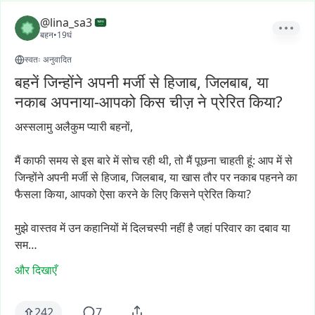
@lina_sa3
बहन
•
19घं
स्वतः अनुवादित
बहनें जिन्होंने अपनी मर्जी से हिजाब, जिलबाब, या
नकाब अपनाया-आपको किस चीज़ ने प्रेरित किया?
अस्सलामु
अलैकुम
प्यारी
बहनों,
मैं
काफी
समय
से
इस
बारे
में
सोच
रही
थी,
तो
मैं
पूछना
चाहती
हूं:
आप
में
से
जिन्होंने
अपनी
मर्जी
से
हिजाब,
जिलबाब,
या
खास
तौर
पर
नकाब
पहनने
का
फैसला
किया,
आपको
ऐसा
करने
के
लिए
किसने
प्रेरित
किया?
मुझे
वास्तव
में
उन
कहानियों
में
दिलचस्पी
नहीं
है
जहां
परिवार
का
दबाव
या
सम…
और दिखाएँ
242
7