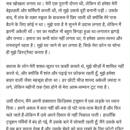
सब
खोखला
लगता
था।
मेरी
एक
पुरानी
दोस्त
थी,
लेकिन
वो
हमेशा
मेरी
बेइज़्ज़ती
और
शर्मिंदगी
करती
थी,
तो
मुझे
उससे
दूरी
बनानी
पड़ी।
उसके
बाद,
मैं
लंच
के
वक़्त
स्कूल
के
बाथरूम
में
छिप
जाती
थी
क्योंकि
मेरे
पास
बैठने
के
लिए
कोई
न
था।
मुझे
पता
है
ये
सुनने
में
उदास
लगता
है,
लेकिन
मैं
इतनी
अकेली
थी।
घर
का
माहौल
भी
बहुत
बिगड़ा
हुआ
था-लगातार
झगड़े
और
तनाव।
हमारा
घर
कभी
शांत
नहीं
लगता
था;
ये
हमेशा
अस्त-व्यस्त
और
तनावपूर्ण
रहता
है।
मुझे
घर
जाने
से
डर
लगता
है;
सिर्फ़
मेरा
फ़ोन
या
सोना
ही
मुझे
डिस्ट्रैक्ट
करता
है।
क्लास
के
लोग
मेरी
शक्ल-सूरत
पर
फ़ब्ती
कसते
थे,
मुझे
चीज़ों
में
शामिल
नहीं
करते
थे,
और
क्योंकि
मैं
शांत
और
पढ़ाई
पर
फ़ोकस
रहती
हूँ,
मुझे
हमेशा
बाहर
वाली
जैसा
महसूस
होता
था।
हर
छोटी
चीज़
शायद
अकेली
ज़्यादा
न
लगे,
लेकिन
महीनों
तक
ऐसा
होने
से
मेरा
आत्म-सम्मान
टूट
गया
है।
उसी
दौरान,
मैंने
अपनी
हफ़्तावार
फ़िज़िक्स
ट्यूशन
में
एक
लड़के
पर
ध्यान
दिया।
हमने
असल
में
बात
नहीं
की-बस
दो
घंटे
पास-पास
बैठते
हैं
और
फिर
चले
जाते
हैं-लेकिन
मैं
उसे
अपने
दिमाग़
से
नहीं
निकाल
पाती।
हालाँकि
ट्यूशन
गर्मियों
में
बंद
हो
गई,
मैं
उसके
बारे
में
सोचती
रहती
हूँ;
मैंने
उसके
बारे
में
छह
बार
सपना
देखा
है
और
उसके
चेहरे
को
याद
रखने
के
लिए
फ़ोटो
एडिट