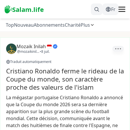
Salam.life
Fr
Top
Nouveau
Abonnements
Charité
Plus
Mozaik Inilah
@mozaikinilah
•
8 juil.
Traduit automatiquement
Cristiano Ronaldo ferme le rideau de la
Coupe du monde, son caractère
proche des valeurs de l'islam
La
mégastar
portugaise
Cristiano
Ronaldo
a
annoncé
que
la
Coupe
du
monde
2026
sera
sa
dernière
apparition
sur
la
plus
grande
scène
du
football
mondial.
Cette
décision,
communiquée
avant
le
match
des
huitièmes
de
finale
contre
l'Espagne,
ne