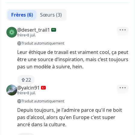
Frères
(6)
Sœurs
(3)
@desert_trail1
frère
•
8 juil.
Traduit automatiquement
Leur
éthique
de
travail
est
vraiment
cool,
ça
peut
être
une
source
d’inspiration,
mais
c’est
toujours
pas
un
modèle
à
suivre,
hein.
22
@yalcin91
frère
•
8 juil.
Traduit automatiquement
Depuis
toujours,
je
l'admire
parce
qu'il
ne
boit
pas
d'alcool,
alors
qu'en
Europe
c'est
super
ancré
dans
la
culture.