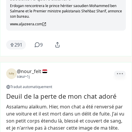
Erdogan rencontrera le prince héritier saoudien Mohammed ben
Salmane et le Premier ministre pakistanais Shehbaz Sharif, annonce
son bureau.
www.aljazeera.com
291
9
@nour_felt
sœur
•
1j
Traduit automatiquement
Deuil de la perte de mon chat adoré
Assalamu
alaikum.
Hier,
mon
chat
a
été
renversé
par
une
voiture
et
il
est
mort
dans
un
délit
de
fuite.
J'ai
vu
son
petit
corps
étendu
là,
blessé
et
couvert
de
sang,
et
je
n'arrive
pas
à
chasser
cette
image
de
ma
tête.