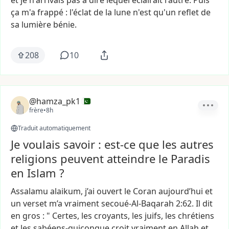
et
je
n'arrivais
pas
à
dire
lequel
éclairait
l'autre.
Puis
ça
m'a
frappé
:
l'éclat
de
la
lune
n'est
qu'un
reflet
de
sa
lumière
bénie.
208
10
@hamza_pk1
frère
•
8h
Traduit automatiquement
Je voulais savoir : est-ce que les autres
religions peuvent atteindre le Paradis
en Islam ?
Assalamu
alaikum,
j’ai
ouvert
le
Coran
aujourd’hui
et
un
verset
m’a
vraiment
secoué-Al-Baqarah
2:62.
Il
dit
en
gros
:
"
Certes,
les
croyants,
les
juifs,
les
chrétiens
et
les
sabéens-quiconque
croit
vraiment
en
Allah
et