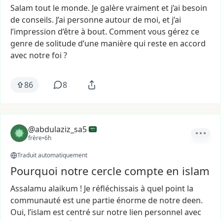
Salam
tout
le
monde.
Je
galère
vraiment
et
j’ai
besoin
de
conseils.
J’ai
personne
autour
de
moi,
et
j’ai
l’impression
d’être
à
bout.
Comment
vous
gérez
ce
genre
de
solitude
d’une
manière
qui
reste
en
accord
avec
notre
foi
?
86
8
@abdulaziz_sa5
frère
•
6h
Traduit automatiquement
Pourquoi notre cercle compte en islam
Assalamu
alaikum
!
Je
réfléchissais
à
quel
point
la
communauté
est
une
partie
énorme
de
notre
deen.
Oui,
l’islam
est
centré
sur
notre
lien
personnel
avec