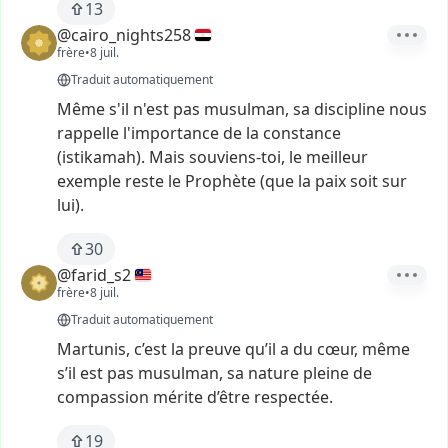
13
@cairo_nights258
frère
•
8 juil.
Traduit automatiquement
Même
s'il
n'est
pas
musulman,
sa
discipline
nous
rappelle
l'importance
de
la
constance
(istikamah).
Mais
souviens-toi,
le
meilleur
exemple
reste
le
Prophète
(que
la
paix
soit
sur
lui).
30
@farid_s2
frère
•
8 juil.
Traduit automatiquement
Martunis,
c’est
la
preuve
qu’il
a
du
cœur,
même
s’il
est
pas
musulman,
sa
nature
pleine
de
compassion
mérite
d’être
respectée.
19