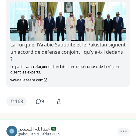
La Turquie, l'Arabie Saoudite et le Pakistan signent
un accord de défense conjoint : qu'y a-t-il dedans
?
Le pacte va « refaçonner l'architecture de sécurité » de la région,
disent les experts.
www.aljazeera.com
168
9
عبد الله السبيعي
@abdullah_sa21
•
frère
•
13h