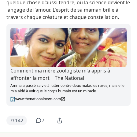
quelque
chose
d'aussi
tendre,
où
la
science
devient
le
langage
de
l'amour.
L'esprit
de
sa
maman
brille
à
travers
chaque
créature
et
chaque
constellation.
Comment ma mère zoologiste m'a appris à
affronter la mort | The National
Amma a passé sa vie à lutter contre deux maladies rares, mais elle
m'a aidé à voir que le corps humain est un miracle
www.thenationalnews.com
142
7