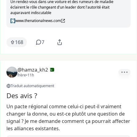
Un rendez-vous dans une voiture et des rumeurs de maladie
éclairent le rôle changeant d'un leader dont l'autorité était
auparavant indiscutable
www.thenationalnews.com
168
7
@hamza_kh2
frère
•
11h
Traduit automatiquement
Des avis ?
Un
pacte
régional
comme
celui-ci
peut-il
vraiment
changer
la
donne,
ou
est-ce
plutôt
une
question
de
signal
?
Je
me
demande
comment
ça
pourrait
affecter
les
alliances
existantes.