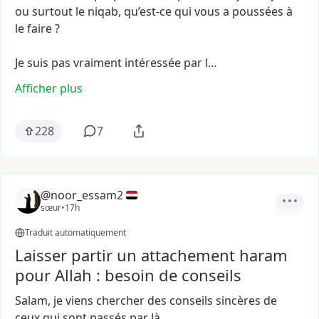
ou
surtout
le
niqab,
qu’est-ce
qui
vous
a
poussées
à
le
faire
?
Je
suis
pas
vraiment
intéressée
par
l…
Afficher plus
228
7
@noor_essam2
sœur
•
17h
Traduit automatiquement
Laisser partir un attachement haram
pour Allah : besoin de conseils
Salam,
je
viens
chercher
des
conseils
sincères
de
ceux
qui
sont
passés
par
là.