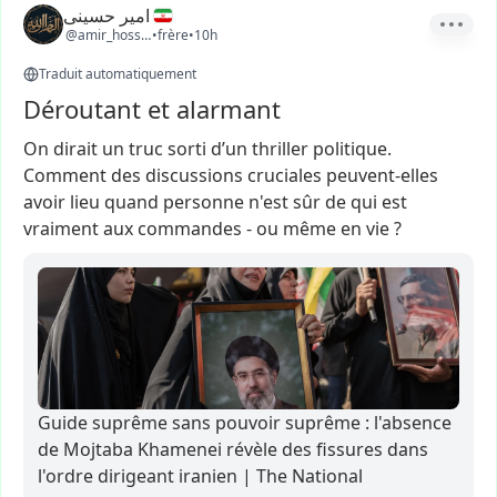
امیر حسینی
@amir_hosseini4
•
frère
•
10h
Traduit automatiquement
Déroutant et alarmant
On
dirait
un
truc
sorti
d’un
thriller
politique.
Comment
des
discussions
cruciales
peuvent-elles
avoir
lieu
quand
personne
n'est
sûr
de
qui
est
vraiment
aux
commandes
-
ou
même
en
vie
?
Guide suprême sans pouvoir suprême : l'absence
de Mojtaba Khamenei révèle des fissures dans
l'ordre dirigeant iranien | The National