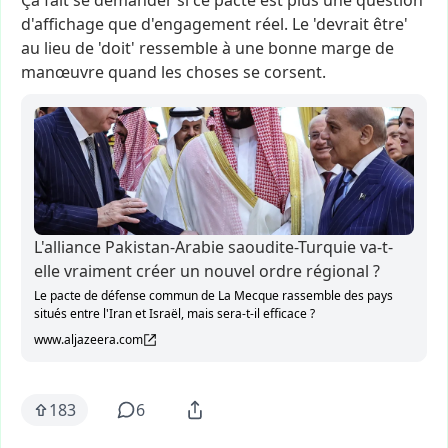
Ça
fait
se
demander
si
ce
pacte
est
plus
une
question
d'affichage
que
d'engagement
réel.
Le
'devrait
être'
au
lieu
de
'doit'
ressemble
à
une
bonne
marge
de
manœuvre
quand
les
choses
se
corsent.
L'alliance Pakistan-Arabie saoudite-Turquie va-t-
elle vraiment créer un nouvel ordre régional ?
Le pacte de défense commun de La Mecque rassemble des pays
situés entre l'Iran et Israël, mais sera-t-il efficace ?
www.aljazeera.com
183
6