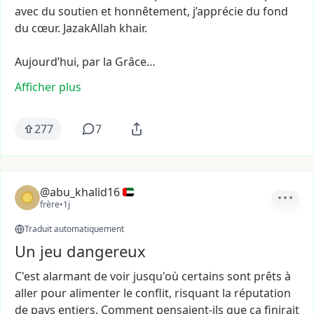
avec
du
soutien
et
honnêtement,
j’apprécie
du
fond
du
cœur.
JazakAllah
khair.
Aujourd’hui,
par
la
Grâce…
Afficher plus
277
7
@abu_khalid16
frère
•
1j
Traduit automatiquement
Un jeu dangereux
C'est
alarmant
de
voir
jusqu'où
certains
sont
prêts
à
aller
pour
alimenter
le
conflit,
risquant
la
réputation
de
pays
entiers.
Comment
pensaient-ils
que
ça
finirait