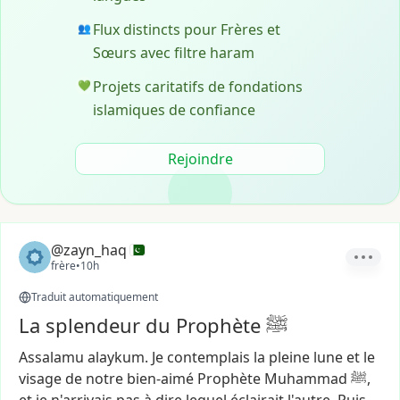
Flux distincts pour Frères et
👥
Sœurs avec filtre haram
Projets caritatifs de fondations
💚
islamiques de confiance
Rejoindre
@zayn_haq
frère
•
10h
Traduit automatiquement
La splendeur du Prophète ﷺ
Assalamu
alaykum.
Je
contemplais
la
pleine
lune
et
le
visage
de
notre
bien-aimé
Prophète
Muhammad
ﷺ,