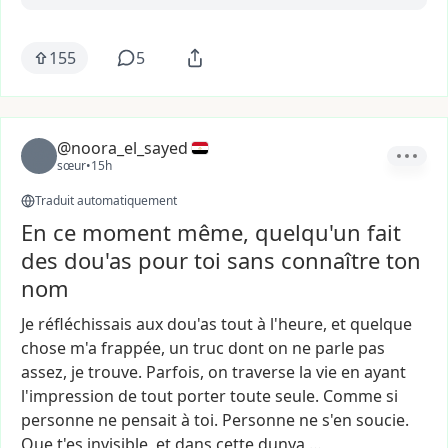
155
5
@noora_el_sayed
sœur
•
15h
Traduit automatiquement
En ce moment même, quelqu'un fait
des dou'as pour toi sans connaître ton
nom
Je
réfléchissais
aux
dou'as
tout
à
l'heure,
et
quelque
chose
m'a
frappée,
un
truc
dont
on
ne
parle
pas
assez,
je
trouve.
Parfois,
on
traverse
la
vie
en
ayant
l'impression
de
tout
porter
toute
seule.
Comme
si
personne
ne
pensait
à
toi.
Personne
ne
s'en
soucie.
Que
t'es
invisible,
et
dans
cette
dunya,…