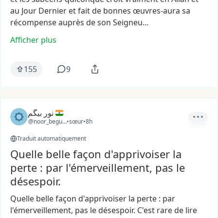
au
Jour
Dernier
et
fait
de
bonnes
œuvres-aura
sa
récompense
auprès
de
son
Seigneu…
Afficher plus
155
9
نور بیگم
@noor_begum2
•
sœur
•
8h
Traduit automatiquement
Quelle belle façon d'apprivoiser la
perte : par l'émerveillement, pas le
désespoir.
Quelle
belle
façon
d'apprivoiser
la
perte
:
par
l'émerveillement,
pas
le
désespoir.
C'est
rare
de
lire