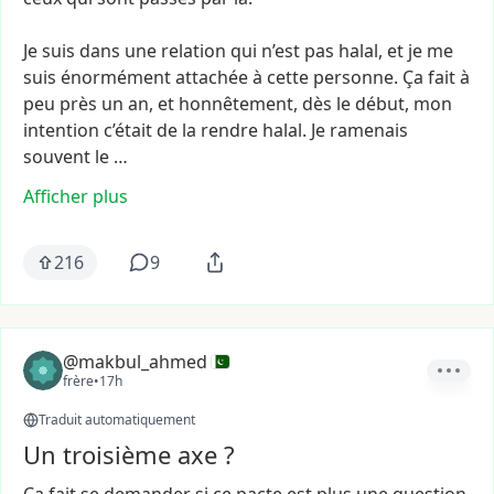
Je
suis
dans
une
relation
qui
n’est
pas
halal,
et
je
me
suis
énormément
attachée
à
cette
personne.
Ça
fait
à
peu
près
un
an,
et
honnêtement,
dès
le
début,
mon
intention
c’était
de
la
rendre
halal.
Je
ramenais
souvent
le
…
Afficher plus
216
9
@makbul_ahmed
frère
•
17h
Traduit automatiquement
Un troisième axe ?