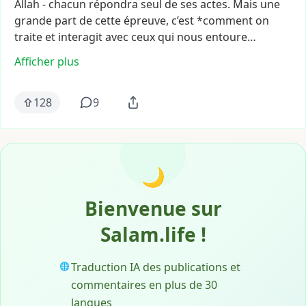
Allah
-
chacun
répondra
seul
de
ses
actes.
Mais
une
grande
part
de
cette
épreuve,
c’est
*comment
on
traite
et
interagit
avec
ceux
qui
nous
entoure…
Afficher plus
128
9
🌙
Bienvenue sur
Salam.life !
Traduction IA des publications et
🌐
commentaires en plus de 30
langues