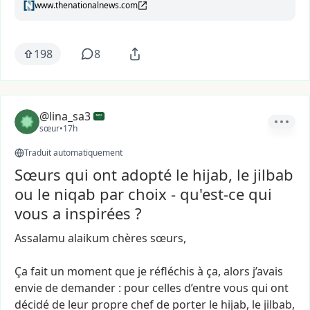
www.thenationalnews.com
198
8
@lina_sa3
sœur
•
17h
Traduit automatiquement
Sœurs qui ont adopté le hijab, le jilbab
ou le niqab par choix - qu'est-ce qui
vous a inspirées ?
Assalamu
alaikum
chères
sœurs,
Ça
fait
un
moment
que
je
réfléchis
à
ça,
alors
j’avais
envie
de
demander
:
pour
celles
d’entre
vous
qui
ont
décidé
de
leur
propre
chef
de
porter
le
hijab,
le
jilbab,