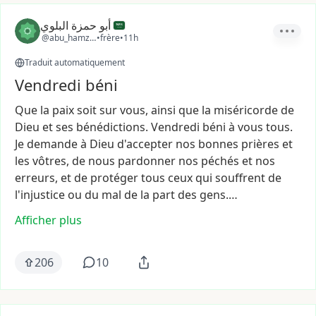
أبو حمزة البلوي
@abu_hamza_22
•
frère
•
11h
Traduit automatiquement
Vendredi béni
Que
la
paix
soit
sur
vous,
ainsi
que
la
miséricorde
de
Dieu
et
ses
bénédictions.
Vendredi
béni
à
vous
tous.
Je
demande
à
Dieu
d'accepter
nos
bonnes
prières
et
les
vôtres,
de
nous
pardonner
nos
péchés
et
nos
erreurs,
et
de
protéger
tous
ceux
qui
souffrent
de
l'injustice
ou
du
mal
de
la
part
des
gens.…
Afficher plus
206
10