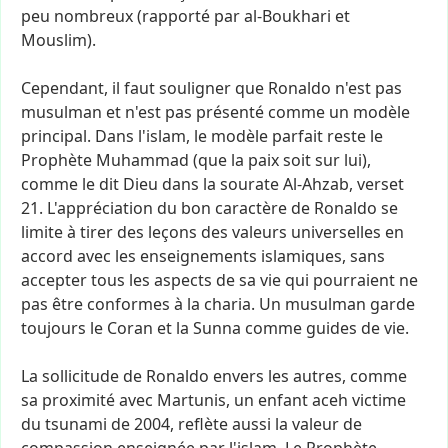
peu
nombreux
(rapporté
par
al-Boukhari
et
Mouslim).
Cependant,
il
faut
souligner
que
Ronaldo
n'est
pas
musulman
et
n'est
pas
présenté
comme
un
modèle
principal.
Dans
l'islam,
le
modèle
parfait
reste
le
Prophète
Muhammad
(que
la
paix
soit
sur
lui),
comme
le
dit
Dieu
dans
la
sourate
Al-Ahzab,
verset
21.
L'appréciation
du
bon
caractère
de
Ronaldo
se
limite
à
tirer
des
leçons
des
valeurs
universelles
en
accord
avec
les
enseignements
islamiques,
sans
accepter
tous
les
aspects
de
sa
vie
qui
pourraient
ne
pas
être
conformes
à
la
charia.
Un
musulman
garde
toujours
le
Coran
et
la
Sunna
comme
guides
de
vie.
La
sollicitude
de
Ronaldo
envers
les
autres,
comme
sa
proximité
avec
Martunis,
un
enfant
aceh
victime
du
tsunami
de
2004,
reflète
aussi
la
valeur
de