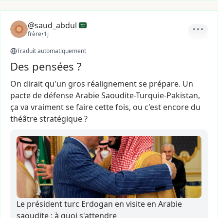
@saud_abdul
frère
•
1j
Traduit automatiquement
Des pensées ?
On
dirait
qu'un
gros
réalignement
se
prépare.
Un
pacte
de
défense
Arabie
Saoudite-Turquie-Pakistan,
ça
va
vraiment
se
faire
cette
fois,
ou
c'est
encore
du
théâtre
stratégique
?
Le président turc Erdogan en visite en Arabie
saoudite : à quoi s'attendre