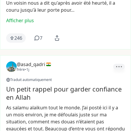
Un
voisin
nous
a
dit
qu'après
avoir
été
heurté,
il
a
couru
jusqu'à
leur
porte
pour…
Afficher plus
246
7
@asad_qadri
frère
•
1j
Traduit automatiquement
Un petit rappel pour garder confiance
en Allah
As
salamu
alaikum
tout
le
monde.
J’ai
posté
ici
il
y
a
un
mois
environ,
je
me
défoulais
juste
sur
ma
situation,
comment
mes
douas
n’étaient
pas
exaucées
et
tout.
Beaucoup
d’entre
vous
ont
répondu