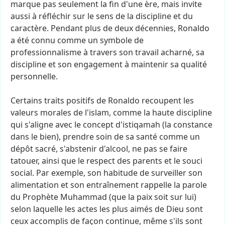
marque
pas
seulement
la
fin
d'une
ère,
mais
invite
aussi
à
réfléchir
sur
le
sens
de
la
discipline
et
du
caractère.
Pendant
plus
de
deux
décennies,
Ronaldo
a
été
connu
comme
un
symbole
de
professionnalisme
à
travers
son
travail
acharné,
sa
discipline
et
son
engagement
à
maintenir
sa
qualité
personnelle.
Certains
traits
positifs
de
Ronaldo
recoupent
les
valeurs
morales
de
l'islam,
comme
la
haute
discipline
qui
s'aligne
avec
le
concept
d'istiqamah
(la
constance
dans
le
bien),
prendre
soin
de
sa
santé
comme
un
dépôt
sacré,
s'abstenir
d'alcool,
ne
pas
se
faire
tatouer,
ainsi
que
le
respect
des
parents
et
le
souci
social.
Par
exemple,
son
habitude
de
surveiller
son
alimentation
et
son
entraînement
rappelle
la
parole
du
Prophète
Muhammad
(que
la
paix
soit
sur
lui)
selon
laquelle
les
actes
les
plus
aimés
de
Dieu
sont
ceux
accomplis
de
façon
continue,
même
s'ils
sont