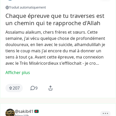
Traduit automatiquement
Chaque épreuve que tu traverses est
un chemin qui te rapproche d'Allah
Assalamu
alaikum,
chers
frères
et
sœurs.
Cette
semaine,
j'ai
vécu
quelque
chose
de
profondément
douloureux,
en
lien
avec
le
suicide,
alhamdulillah
je
tiens
le
coup
mais
j'ai
encore
du
mal
à
donner
un
sens
à
tout
ça.
Avant
cette
épreuve,
ma
connexion
avec
le
Très
Miséricordieux
s'effilochait
-
je
cro…
Afficher plus
207
9
@sakib41
frère
•
10h