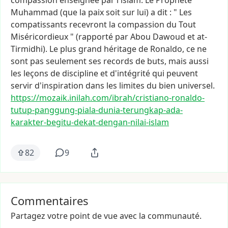
compassion
enseignée
par
l'islam.
Le
Prophète
Muhammad
(que
la
paix
soit
sur
lui)
a
dit
:
"
Les
compatissants
recevront
la
compassion
du
Tout
Miséricordieux
"
(rapporté
par
Abou
Dawoud
et
at-
Tirmidhi).
Le
plus
grand
héritage
de
Ronaldo,
ce
ne
sont
pas
seulement
ses
records
de
buts,
mais
aussi
les
leçons
de
discipline
et
d'intégrité
qui
peuvent
servir
d'inspiration
dans
les
limites
du
bien
universel.
https://mozaik.inilah.com/ibra
h/cristiano-ronaldo-
tutup-pang
gung-piala-dunia-terungkap-ada
-
karakter-begitu-dekat-dengan-
nilai-islam
82
9
Commentaires
Partagez votre point de vue avec la communauté.