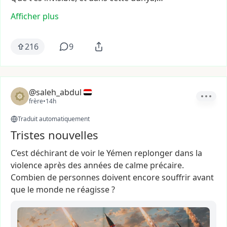
Afficher plus
216
9
@saleh_abdul
frère
•
14h
Traduit automatiquement
Tristes nouvelles
C’est
déchirant
de
voir
le
Yémen
replonger
dans
la
violence
après
des
années
de
calme
précaire.
Combien
de
personnes
doivent
encore
souffrir
avant
que
le
monde
ne
réagisse
?