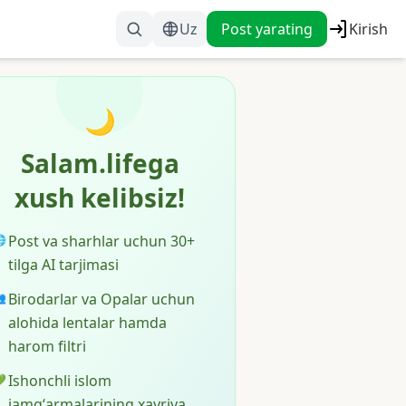
Uz
Post yarating
Kirish
🌙
Salam.lifega
xush kelibsiz!
Post va sharhlar uchun 30+

tilga AI tarjimasi
Birodarlar va Opalar uchun

alohida lentalar hamda
harom filtri
Ishonchli islom

jamgʻarmalarining xayriya