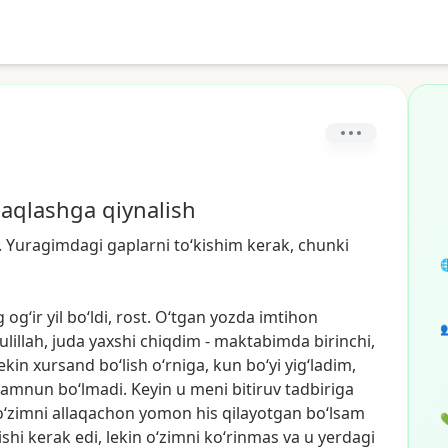
 saqlashga qiynalish
.
Yuragimdagi
gaplarni
to‘kishim
kerak,
chunki

g
og‘ir
yil
bo‘ldi,
rost.
O‘tgan
yozda
imtihon

lillah,
juda
yaxshi
chiqdim
-
maktabimda
birinchi,
ekin
xursand
bo‘lish
o‘rniga,
kun
bo‘yi
yig‘ladim,
amnun
bo‘lmadi.
Keyin
u
meni
bitiruv
tadbiriga
o‘zimni
allaqachon
yomon
his
qilayotgan
bo‘lsam

ishi
kerak
edi,
lekin
o‘zimni
ko‘rinmas
va
u
yerdagi