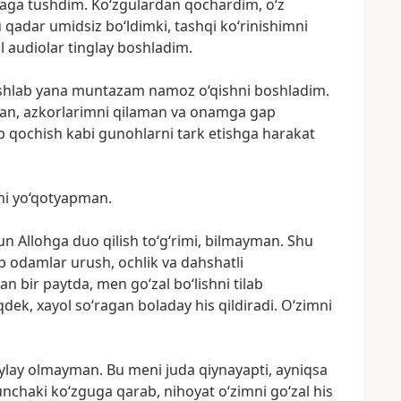
yaga
tushdim.
Ko‘zgulardan
qochardim,
o‘z
u
qadar
umidsiz
bo‘ldimki,
tashqi
ko‘rinishimni
l
audiolar
tinglay
boshladim.
shlab
yana
muntazam
namoz
o‘qishni
boshladim.
an,
azkorlarimni
qilaman
va
onamga
gap
b
qochish
kabi
gunohlarni
tark
etishga
harakat
ni
yo‘qotyapman.
un
Allohga
duo
qilish
to‘g‘rimi,
bilmayman.
Shu
p
odamlar
urush,
ochlik
va
dahshatli
gan
bir
paytda,
men
go‘zal
bo‘lishni
tilab
dek,
xayol
so‘ragan
boladay
his
qildiradi.
O‘zimni
ylay
olmayman.
Bu
meni
juda
qiynayapti,
ayniqsa
unchaki
ko‘zguga
qarab,
nihoyat
o‘zimni
go‘zal
his