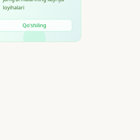
loyihalari
Qoʻshiling