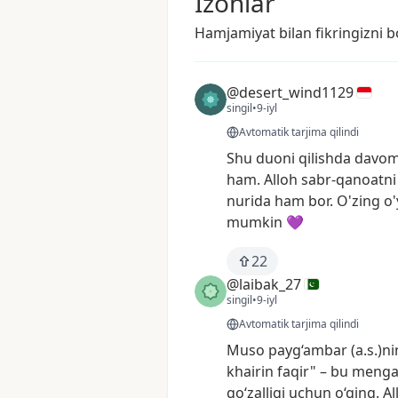
Izohlar
Hamjamiyat bilan fikringizni bo
@desert_wind1129
singil
•
9-iyl
Avtomatik tarjima qilindi
Shu
duoni
qilishda
davo
ham.
Alloh
sabr-qanoatni
nurida
ham
bor.
O'zing
o
mumkin
💜
22
@laibak_27
singil
•
9-iyl
Avtomatik tarjima qilindi
Muso
payg‘ambar
(a.s.)n
khairin
faqir"
–
bu
meng
go‘zalligi
uchun
o‘qing.
Al