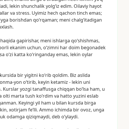
ladi,
lekin
shunchalik
yolg‘iz
edim.
Oilaviy
hayot
allar
va
stress.
Uyimiz
hech
qachon
tinch
emas;
yga
borishdan
qo‘rqaman;
meni
chalg‘itadigan
uxlash.
haqida
gapirishar,
meni
ishlarga
qo‘shishmas,
borli
ekanim
uchun,
o‘zimni
har
doim
begonadek
sa
o‘zi
katta
ko‘ringanday
emas,
lekin
oylar
kursida
bir
yigitni
ko‘rib
qoldim.
Biz
aslida
yonma-yon
o‘tirib,
keyin
ketamiz
-
lekin
uni
.
Kurslar
yozgi
tanaffusga
chiqqan
bo‘lsa
ham,
u
a
olti
marta
tush
ko‘rdim
va
hatto
yuzini
eslab
aganman.
Keyingi
yil
ham
u
bilan
kursda
birga
kin,
xotirjam
fe’lli.
Ammo
ichimda
bir
ovoz,
unga
nuk
odamga
qiziqmaydi,
deb
o‘ylaydi.