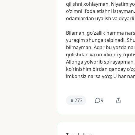
qilishni
xohlayman.
Niyatim
y
o‘zimni
ifoda
etishni
istayman.
odamlardan
uyalish
va
deyarli
Bilaman,
go‘zallik
hamma
nar
yuragim
shunga
talpinadi.
Sh
bilmayman.
Agar
bu
yozda
nar
qolishdan
va
umidimni
yo‘qot
Allohga
yolvorib
so‘rayapman,
ko‘rinishim
birdan
qanday
o‘z
imkonsiz
narsa
yo‘q;
U
har
na
273
9