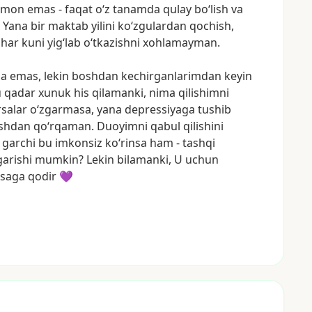
omon
emas
-
faqat
o‘z
tanamda
qulay
bo‘lish
va
Yana
bir
maktab
yilini
ko‘zgulardan
qochish,
har
kuni
yig‘lab
o‘tkazishni
xohlamayman.
sa
emas,
lekin
boshdan
kechirganlarimdan
keyin
u
qadar
xunuk
his
qilamanki,
nima
qilishimni
salar
o‘zgarmasa,
yana
depressiyaga
tushib
ishdan
qo‘rqaman.
Duoyimni
qabul
qilishini
garchi
bu
imkonsiz
ko‘rinsa
ham
-
tashqi
garishi
mumkin?
Lekin
bilamanki,
U
uchun
rsaga
qodir
💜