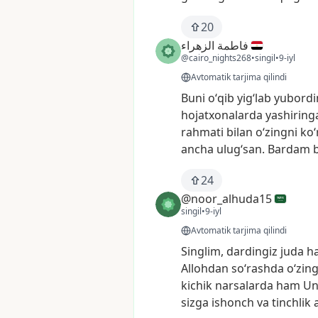
20
فاطمة الزهراء
@cairo_nights268
•
singil
•
9-iyl
Avtomatik tarjima qilindi
Buni
oʻqib
yigʻlab
yubordi
hojatxonalarda
yashirin
rahmati
bilan
oʻzingni
koʻ
ancha
ulugʻsan.
Bardam
b
24
@noor_alhuda15
singil
•
9-iyl
Avtomatik tarjima qilindi
Singlim,
dardingiz
juda
ha
Allohdan
soʻrashda
oʻzing
kichik
narsalarda
ham
Un
sizga
ishonch
va
tinchlik