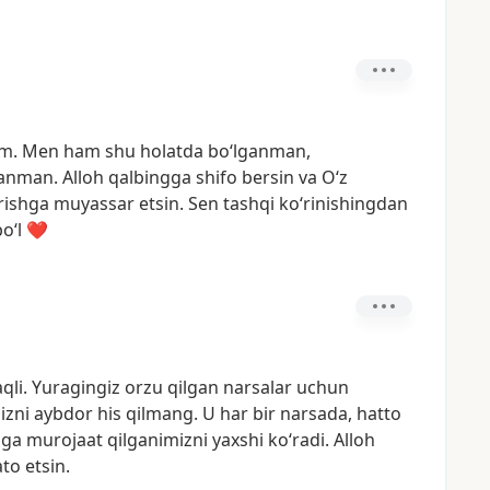
m.
Men
ham
shu
holatda
boʻlganman,
ganman.
Alloh
qalbingga
shifo
bersin
va
Oʻz
rishga
muyassar
etsin.
Sen
tashqi
koʻrinishingdan
oʻl
❤️
qli.
Yuragingiz
orzu
qilgan
narsalar
uchun
izni
aybdor
his
qilmang.
U
har
bir
narsada,
hatto
ga
murojaat
qilganimizni
yaxshi
koʻradi.
Alloh
ato
etsin.