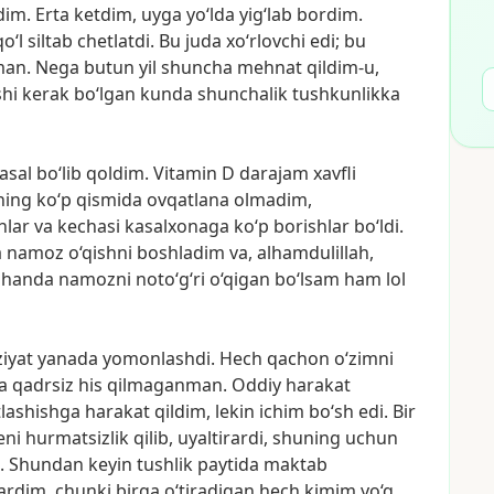
dim.
Erta
ketdim,
uyga
yo‘lda
yig‘lab
bordim.
qo‘l
siltab
chetlatdi.
Bu
juda
xo‘rlovchi
edi;
bu
man.
Nega
butun
yil
shuncha
mehnat
qildim-u,
shi
kerak
bo‘lgan
kunda
shunchalik
tushkunlikka
asal
bo‘lib
qoldim.
Vitamin
D
darajam
xavfli
ning
ko‘p
qismida
ovqatlana
olmadim,
hlar
va
kechasi
kasalxonaga
ko‘p
borishlar
bo‘ldi.
a
namoz
o‘qishni
boshladim
va,
alhamdulillah,
shanda
namozni
noto‘g‘ri
o‘qigan
bo‘lsam
ham
lol
ziyat
yanada
yomonlashdi.
Hech
qachon
o‘zimni
a
qadrsiz
his
qilmaganman.
Oddiy
harakat
lashishga
harakat
qildim,
lekin
ichim
bo‘sh
edi.
Bir
ni
hurmatsizlik
qilib,
uyaltirardi,
shuning
uchun
.
Shundan
keyin
tushlik
paytida
maktab
ardim,
chunki
birga
o‘tiradigan
hech
kimim
yo‘q