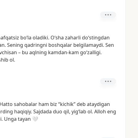
afqatsiz
bo‘la
oladiki.
O‘sha
zaharli
do‘stingdan
an.
Sening
qadringni
boshqalar
belgilamaydi.
Sen
vchisan
–
bu
aqlning
kamdan-kam
go‘zalligi.
shib
ol.
Hatto
sahobalar
ham
biz
“kichik”
deb
ataydigan
rding
haqiqiy.
Sajdada
duo
qil,
yig‘lab
ol.
Alloh
eng
i.
Unga
tayan
🤍