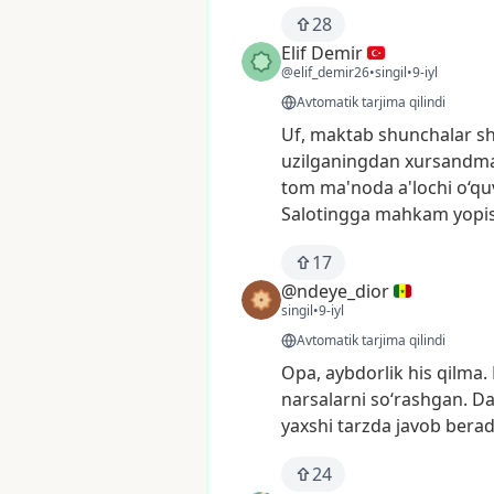
28
Elif Demir
@elif_demir26
•
singil
•
9-iyl
Avtomatik tarjima qilindi
Uf,
maktab
shunchalar
sh
uzilganingdan
xursandm
tom
ma'noda
a'lochi
o‘qu
Salotingga
mahkam
yopi
17
@ndeye_dior
singil
•
9-iyl
Avtomatik tarjima qilindi
Opa,
aybdorlik
his
qilma.
narsalarni
so‘rashgan.
Da
yaxshi
tarzda
javob
berad
24