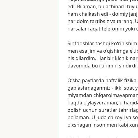
edi.
Bilaman,
bu
achinarli
tuyu
ham
chalkash
edi
-
doimiy
janj
har
doim
tartibsiz
va
tarang.
U
narsalar
faqat
telefonim
yoki
Sinfdoshlar
tashqi
ko‘rinishim
men
esa
jim
va
o‘qishimga
e’ti
his
qilardim.
Har
bir
kichik
nar
davomida
bu
ruhimni
sindirdi.
O‘sha
paytlarda
haftalik
fizika
gaplashmaganmiz
-
ikki
soat
miyamdan
chiqarolmayapman
haqda
o‘ylayveraman;
u
haqid
qolish
uchun
suratlar
tahrirl
bo‘laman.
U
juda
chiroyli
va
so
o‘xshagan
inson
men
kabi
xu