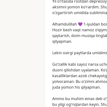
Yil
o‘rtasida
rostdan
depressi
aksimni
yomon
ko‘rardim.
Sh
o‘zgartirish
umidida
sublimina
Alhamdulillah
💜
1-iyuldan
bo
Hozir
besh
vaqt
namoz
o‘qiym
qaytarish,
doim
musiqa
tingla
qilyapman.
Lekin
oxirgi
paytlarda
umidim
Go‘zallik
kabi
sayoz
narsa
uch
duoni
qilishdan
uyalaman.
Ko‘
kasalliklardan
azob
chekayot
yolvoraman.
Bu
o‘zimni
ahmoq
juda
yomon
his
qilyapman.
Ammo
bu
muhim
emas
deb
o‘
bu
yilgi
og‘riqlardan
keyin.
Sh