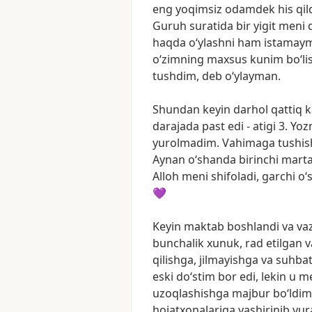
eng
yoqimsiz
odamdek
his
qil
Guruh
suratida
bir
yigit
meni
haqda
o‘ylashni
ham
istamay
o‘zimning
maxsus
kunim
bo‘li
tushdim,
deb
o‘ylayman.
Shundan
keyin
darhol
qattiq
k
darajada
past
edi
-
atigi
3.
Yoz
yurolmadim.
Vahimaga
tushis
Aynan
o‘shanda
birinchi
mart
Alloh
meni
shifoladi,
garchi
o‘
💜
Keyin
maktab
boshlandi
va
va
bunchalik
xunuk,
rad
etilgan
v
qilishga,
jilmayishga
va
suhbat
eski
do‘stim
bor
edi,
lekin
u
me
uzoqlashishga
majbur
bo‘ldim
hojatxonalariga
yashirinib
yur