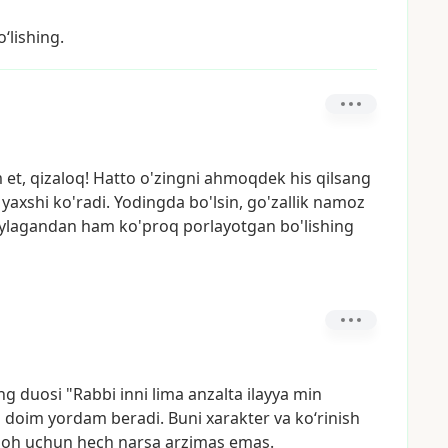
‘lishing.
m
et,
qizaloq!
Hatto
o'zingni
ahmoqdek
his
qilsang
yaxshi
ko'radi.
Yodingda
bo'lsin,
go'zallik
namoz
'ylagandan
ham
ko'proq
porlayotgan
bo'lishing
ing
duosi
"Rabbi
inni
lima
anzalta
ilayya
min
a
doim
yordam
beradi.
Buni
xarakter
va
ko‘rinish
loh
uchun
hech
narsa
arzimas
emas.