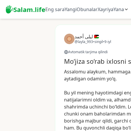
Salam.life
Eng sara
Yangi
Obunalar
Xayriya
Yana
ليلى أحمد
@layla_993
•
singil
•
9-iyl
Avtomatik tarjima qilindi
Mo‘jiza so‘rab ixlosni
Assalomu
alaykum,
hammaga
aytadigan
odamim
yo‘q.
Bu
yil
mening
hayotimdagi
en
natijalarimni
oldim
va,
alhamdu
shahrimda
uchinchi
bo‘ldim.
L
chunki
onam
baholarimdan
m
borishga
majbur
qildi,
garchi
ham.
Bu
quvonchli
daqiqa
bo‘l