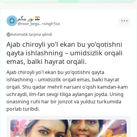
نور بیگم
@noor_begum2
•
singil
•
5so
Avtomatik tarjima qilindi
Ajab chiroyli yo'l ekan bu yo'qotishni
qayta ishlashning – umidsizlik orqali
emas, balki hayrat orqali.
Ajab
chiroyli
yo'l
ekan
bu
yo'qotishni
qayta
ishlashning
–
umidsizlik
orqali
emas,
balki
hayrat
orqali.
Shu
qadar
mehrli
narsani
o'qish
kamdan-kam
uchraydi,
ilm-fan
sevgi
tiliga
aylangan
joyda.
Uning
onasining
ruhi
har
bir
jonzot
va
yulduz
turkumida
porlab
turibdi.