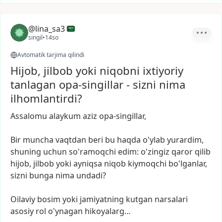
@lina_sa3
singil
•
14so
Avtomatik tarjima qilindi
Hijob, jilbob yoki niqobni ixtiyoriy
tanlagan opa-singillar - sizni nima
ilhomlantirdi?
Assalomu
alaykum
aziz
opa-singillar,
Bir
muncha
vaqtdan
beri
bu
haqda
o'ylab
yurardim,
shuning
uchun
so'ramoqchi
edim:
o'zingiz
qaror
qilib
hijob,
jilbob
yoki
ayniqsa
niqob
kiymoqchi
bo'lganlar,
sizni
bunga
nima
undadi?
Oilaviy
bosim
yoki
jamiyatning
kutgan
narsalari
asosiy
rol
o'ynagan
hikoyalarg…