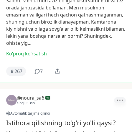
Salom.
Men
uchun
aziz
bo'lgan
kishi
vafot
etdi
va
tez
orada
janozasida
bo'laman.
Men
musulmon
emasman
va
ilgari
hech
qachon
qatnashmaganman,
shuning
uchun
biroz
ikkilanayapman.
Kamtarona
kiyinishni
va
oilaga
sovg'alar
olib
kelmaslikni
bilaman,
lekin
yana
boshqa
narsalar
bormi?
Shuningdek,
ohista
yig…
Ko‘proq koʻrsatish
267
7
@noura_sa6
singil
•
13so
Avtomatik tarjima qilindi
Istihora qilishning to'g'ri yo'li qaysi?