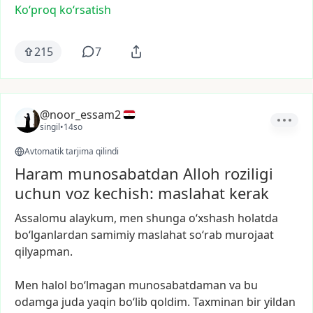
Ko‘proq koʻrsatish
215
7
@noor_essam2
singil
•
14so
Avtomatik tarjima qilindi
Haram munosabatdan Alloh roziligi
uchun voz kechish: maslahat kerak
Assalomu
alaykum,
men
shunga
o‘xshash
holatda
bo‘lganlardan
samimiy
maslahat
so‘rab
murojaat
qilyapman.
Men
halol
bo‘lmagan
munosabatdaman
va
bu
odamga
juda
yaqin
bo‘lib
qoldim.
Taxminan
bir
yildan