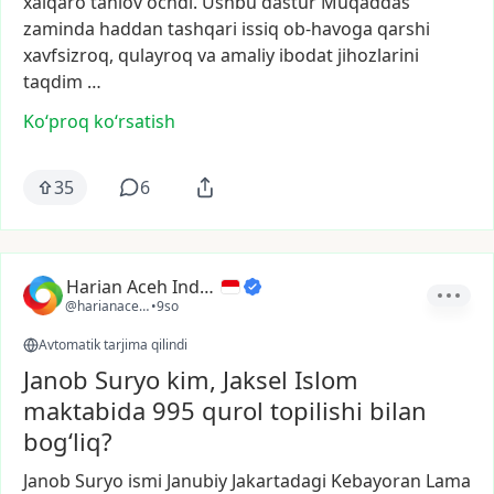
xalqaro
tanlov
ochdi.
Ushbu
dastur
Muqaddas
zaminda
haddan
tashqari
issiq
ob-havoga
qarshi
xavfsizroq,
qulayroq
va
amaliy
ibodat
jihozlarini
taqdim
…
Ko‘proq koʻrsatish
35
6
Harian Aceh Indonesia
@harianacehindonesia
•
9so
Avtomatik tarjima qilindi
Janob Suryo kim, Jaksel Islom
maktabida 995 qurol topilishi bilan
bog‘liq?
Janob
Suryo
ismi
Janubiy
Jakartadagi
Kebayoran
Lama