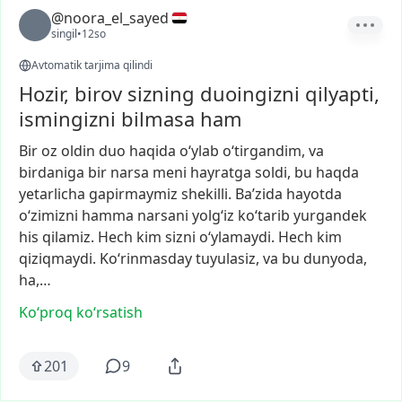
@noora_el_sayed
singil
•
12so
Avtomatik tarjima qilindi
Hozir, birov sizning duoingizni qilyapti,
ismingizni bilmasa ham
Bir
oz
oldin
duo
haqida
o‘ylab
o‘tirgandim,
va
birdaniga
bir
narsa
meni
hayratga
soldi,
bu
haqda
yetarlicha
gapirmaymiz
shekilli.
Ba’zida
hayotda
o‘zimizni
hamma
narsani
yolg‘iz
ko‘tarib
yurgandek
his
qilamiz.
Hech
kim
sizni
o‘ylamaydi.
Hech
kim
qiziqmaydi.
Ko‘rinmasday
tuyulasiz,
va
bu
dunyoda,
ha,…
Ko‘proq koʻrsatish
201
9