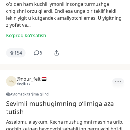
o'zidan
ham
kuchli
iymonli
insonga
turmushga
chiqishni
orzu
qilardi.
Endi
esa
unga
bir
taklif
keldi,
lekin
yigit
u
kutgandek
amaliyotchi
emas.
U
yigitning
ziyofat
va…
Ko‘proq koʻrsatish
154
6
@nour_felt
singil
•
1k
Avtomatik tarjima qilindi
Sevimli mushugimning o‘limiga aza
tutish
Assalomu
alaykum.
Kecha
mushugimni
mashina
urib,
qochib
ketgan
haydovchi
sababli
jon
berguvchi
bo‘ldi.