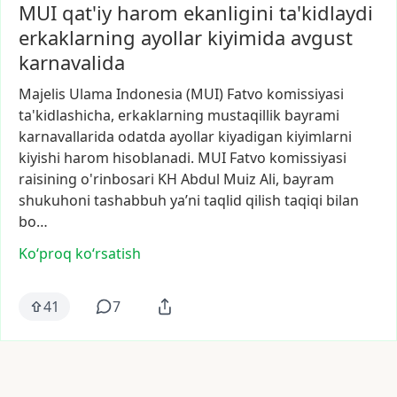
MUI qat'iy harom ekanligini ta'kidlaydi
erkaklarning ayollar kiyimida avgust
karnavalida
Majelis
Ulama
Indonesia
(MUI)
Fatvo
komissiyasi
ta'kidlashicha,
erkaklarning
mustaqillik
bayrami
karnavallarida
odatda
ayollar
kiyadigan
kiyimlarni
kiyishi
harom
hisoblanadi.
MUI
Fatvo
komissiyasi
raisining
o'rinbosari
KH
Abdul
Muiz
Ali,
bayram
shukuhoni
tashabbuh
yaʼni
taqlid
qilish
taqiqi
bilan
bo…
Ko‘proq koʻrsatish
41
7