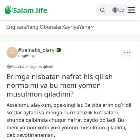
Salam.life
Uz
Eng sara
Yangi
Obunalar
Xayriya
Yana
@zainabs_diary
singil
•
9-iyl
Avtomatik tarjima qilindi
Erimga nisbatan nafrat his qilish
normalmi va bu meni yomon
musulmon qiladimi?
Assalomu
alaykum,
opa-singillar.
Ba'zida
erim
og'riqli
so'zlar
aytadi
va
menga
hurmatsizlik
ko'rsatadi,
shunda
qalbimda
chuqur
nafrat
paydo
bo'ladi.
Bu
meni
yomon
xotin
yoki
yomon
musulmon
qiladimi,
deb
xavotirlanaman.