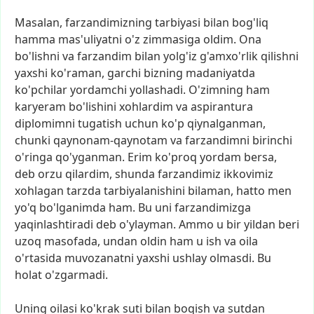
Masalan,
farzandimizning
tarbiyasi
bilan
bog'liq
hamma
mas'uliyatni
o'z
zimmasiga
oldim.
Ona
bo'lishni
va
farzandim
bilan
yolg'iz
g'amxo'rlik
qilishni
yaxshi
ko'raman,
garchi
bizning
madaniyatda
ko'pchilar
yordamchi
yollashadi.
O'zimning
ham
karyeram
bo'lishini
xohlardim
va
aspirantura
diplomimni
tugatish
uchun
ko'p
qiynalganman,
chunki
qaynonam-qaynotam
va
farzandimni
birinchi
o'ringa
qo'yganman.
Erim
ko'proq
yordam
bersa,
deb
orzu
qilardim,
shunda
farzandimiz
ikkovimiz
xohlagan
tarzda
tarbiyalanishini
bilaman,
hatto
men
yo'q
bo'lganimda
ham.
Bu
uni
farzandimizga
yaqinlashtiradi
deb
o'ylayman.
Ammo
u
bir
yildan
beri
uzoq
masofada,
undan
oldin
ham
u
ish
va
oila
o'rtasida
muvozanatni
yaxshi
ushlay
olmasdi.
Bu
holat
o'zgarmadi.
Uning
oilasi
ko'krak
suti
bilan
boqish
va
sutdan