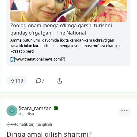
Zoolog onam menga o‘limga qarshi turishni
qanday o‘rgatgan | The National
Amma butun umri davomida ikkita kamdan-kam uchraydigan
kasallik bilan kurashdi, lekin menga inson tanasi mo‘’jiza ekanligini
ko‘rsatib berdi
www.thenationalnews.com
119
7
@zara_ramzan
singil
•
6so
Avtomatik tarjima qilindi
Dinga amal qilish shartmi?