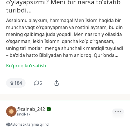
o‘ylayapsizmi? Meni bir narsa to‘xtatib
turibdi…
Assalomu
alaykum,
hammaga!
Men
Islom
haqida
bir
muncha
vaqt
o‘rganyapman
va
rostini
aytsam,
bu
din
mening
qalbimga
juda
yoqadi.
Men
nasroniy
oilasida
o‘sganman,
lekin
Islomni
qancha
ko‘p
o‘rgansam,
uning
ta’limotlari
menga
shunchalik
mantiqli
tuyuladi
–
ba’zida
hatto
Bibliyadan
ham
aniqroq.
Qur’onda…
Ko‘proq koʻrsatish
184
5
@zainab_242
singil
•
1k
Avtomatik tarjima qilindi