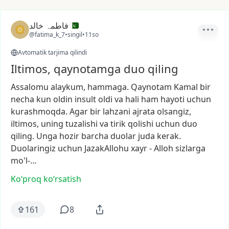
فاطمہ خالد
@fatima_k_7
•
singil
•
11so
Avtomatik tarjima qilindi
Iltimos, qaynotamga duo qiling
Assalomu
alaykum,
hammaga.
Qaynotam
Kamal
bir
necha
kun
oldin
insult
oldi
va
hali
ham
hayoti
uchun
kurashmoqda.
Agar
bir
lahzani
ajrata
olsangiz,
iltimos,
uning
tuzalishi
va
tirik
qolishi
uchun
duo
qiling.
Unga
hozir
barcha
duolar
juda
kerak.
Duolaringiz
uchun
JazakAllohu
xayr
-
Alloh
sizlarga
mo'l-…
Ko‘proq koʻrsatish
161
8