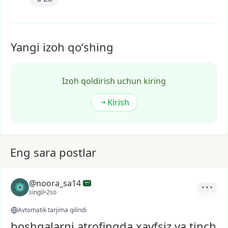
Yangi izoh qoʻshing
Izoh qoldirish uchun kiring
Kirish
Eng sara postlar
@noora_sa14
singil
•
2so
Avtomatik tarjima qilindi
boshqalarni atrofingda xavfsiz va tinch