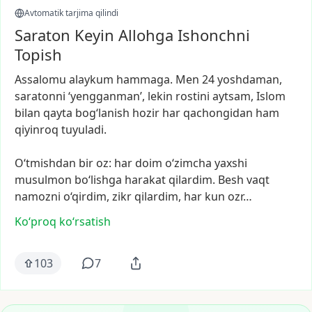
Avtomatik tarjima qilindi
Saraton Keyin Allohga Ishonchni
Topish
Assalomu
alaykum
hammaga.
Men
24
yoshdaman,
saratonni
‘yengganman’,
lekin
rostini
aytsam,
Islom
bilan
qayta
bog‘lanish
hozir
har
qachongidan
ham
qiyinroq
tuyuladi.
O‘tmishdan
bir
oz:
har
doim
o‘zimcha
yaxshi
musulmon
bo‘lishga
harakat
qilardim.
Besh
vaqt
namozni
o‘qirdim,
zikr
qilardim,
har
kun
ozr…
Ko‘proq koʻrsatish
103
7