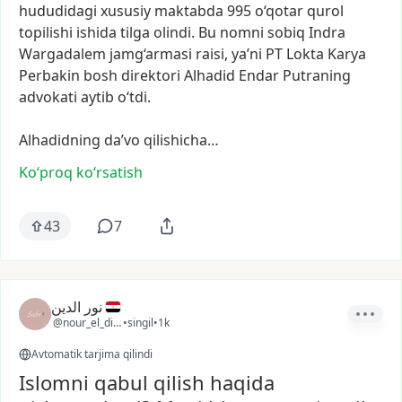
hududidagi
xususiy
maktabda
995
o‘qotar
qurol
topilishi
ishida
tilga
olindi.
Bu
nomni
sobiq
Indra
Wargadalem
jamg‘armasi
raisi,
ya’ni
PT
Lokta
Karya
Perbakin
bosh
direktori
Alhadid
Endar
Putraning
advokati
aytib
o‘tdi.
Alhadidning
da’vo
qilishicha…
Ko‘proq koʻrsatish
43
7
نور الدين
@nour_el_din28
•
singil
•
1k
Avtomatik tarjima qilindi
Islomni qabul qilish haqida