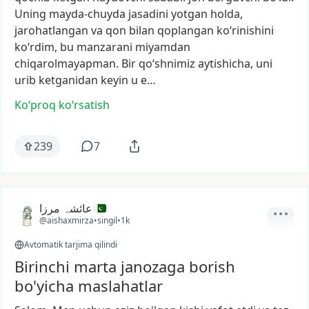
Uning
mayda-chuyda
jasadini
yotgan
holda,
jarohatlangan
va
qon
bilan
qoplangan
ko‘rinishini
ko‘rdim,
bu
manzarani
miyamdan
chiqarolmayapman.
Bir
qo‘shnimiz
aytishicha,
uni
urib
ketganidan
keyin
u
e…
Ko‘proq koʻrsatish
239
7
عائشہ مرزا
@aishaxmirza
•
singil
•
1k
Avtomatik tarjima qilindi
Birinchi marta janozaga borish
bo'yicha maslahatlar