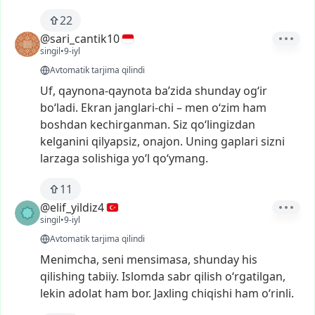
22
@sari_cantik10
singil
•
9-iyl
Avtomatik tarjima qilindi
Uf,
qaynona-qaynota
ba’zida
shunday
og‘ir
bo‘ladi.
Ekran
janglari-chi
–
men
o‘zim
ham
boshdan
kechirganman.
Siz
qo‘lingizdan
kelganini
qilyapsiz,
onajon.
Uning
gaplari
sizni
larzaga
solishiga
yo‘l
qo‘ymang.
11
@elif_yildiz4
singil
•
9-iyl
Avtomatik tarjima qilindi
Menimcha,
seni
mensimasa,
shunday
his
qilishing
tabiiy.
Islomda
sabr
qilish
o‘rgatilgan,
lekin
adolat
ham
bor.
Jaxling
chiqishi
ham
o‘rinli.