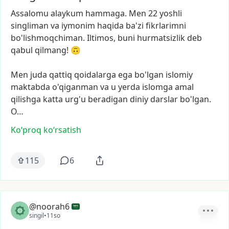
Assalomu
alaykum
hammaga.
Men
22
yoshli
singliman
va
iymonim
haqida
ba'zi
fikrlarimni
bo'lishmoqchiman.
Iltimos,
buni
hurmatsizlik
deb
qabul
qilmang!
🙃
Men
juda
qattiq
qoidalarga
ega
bo'lgan
islomiy
maktabda
o'qiganman
va
u
yerda
islomga
amal
qilishga
katta
urg'u
beradigan
diniy
darslar
bo'lgan.
O…
Ko‘proq koʻrsatish
115
6
@noorah6
singil
•
11so