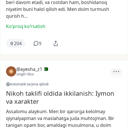
beri
davom
etadi,
va
rostdan
ham,
boshidanoq
niyatim
buni
halol
qilish
edi.
Men
doim
turmush
qurish
h…
Ko‘proq koʻrsatish
204
9
@ayesha_z1
singil
•
18so
Avtomatik tarjima qilindi
Nikoh taklifi oldida ikkilanish: Iymon
va xarakter
Assalomu
alaykum.
Men
bir
qarorga
kelolmay
qiynalyapman
va
maslahatga
juda
muhtojman.
Bir
tanigan
opam
bor,
amaldagi
musulmona,
u
doim