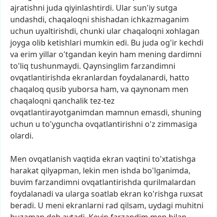
ajratishni
juda
qiyinlashtirdi.
Ular
sun'iy
sutga
undashdi,
chaqaloqni
shishadan
ichkazmaganim
uchun
uyaltirishdi,
chunki
ular
chaqaloqni
xohlagan
joyga
olib
ketishlari
mumkin
edi.
Bu
juda
og'ir
kechdi
va
erim
yillar
o'tgandan
keyin
ham
mening
dardimni
to'liq
tushunmaydi.
Qaynsinglim
farzandimni
ovqatlantirishda
ekranlardan
foydalanardi,
hatto
chaqaloq
qusib
yuborsa
ham,
va
qaynonam
men
chaqaloqni
qanchalik
tez-tez
ovqatlantirayotganimdan
mamnun
emasdi,
shuning
uchun
u
to'yguncha
ovqatlantirishni
o'z
zimmasiga
olardi.
Men
ovqatlanish
vaqtida
ekran
vaqtini
to'xtatishga
harakat
qilyapman,
lekin
men
ishda
bo'lganimda,
buvim
farzandimni
ovqatlantirishda
qurilmalardan
foydalanadi
va
ularga
soatlab
ekran
ko'rishga
ruxsat
beradi.
U
meni
ekranlarni
rad
qilsam,
uydagi
muhitni