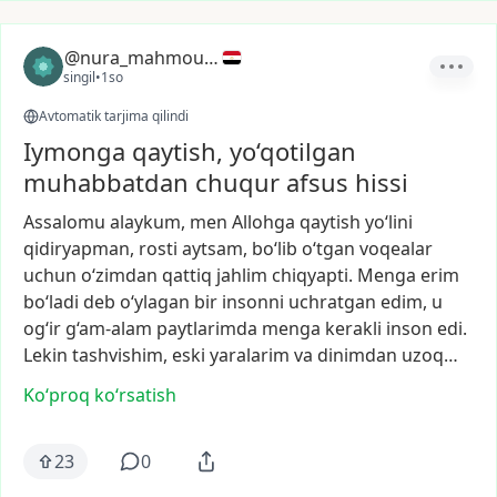
@nura_mahmoud1
singil
•
1so
Avtomatik tarjima qilindi
Iymonga qaytish, yo‘qotilgan
muhabbatdan chuqur afsus hissi
Assalomu
alaykum,
men
Allohga
qaytish
yo‘lini
qidiryapman,
rosti
aytsam,
bo‘lib
o‘tgan
voqealar
uchun
o‘zimdan
qattiq
jahlim
chiqyapti.
Menga
erim
bo‘ladi
deb
o‘ylagan
bir
insonni
uchratgan
edim,
u
og‘ir
g‘am-alam
paytlarimda
menga
kerakli
inson
edi.
Lekin
tashvishim,
eski
yaralarim
va
dinimdan
uzoq…
Ko‘proq koʻrsatish
23
0