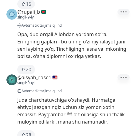
15
@rupali_b
singil
•
9-iyl
Avtomatik tarjima qilindi
Opa,
duo
orqali
Allohdan
yordam
so‘ra.
Eringning
gaplari
-
bu
uning
o‘zi
qiynalayotgani,
seni
aybing
yo‘q.
Tinchligingni
asra
va
imkoning
bo‘lsa,
o‘sha
diplomni
oxiriga
yetkaz.
20
@aisyah_rose1
singil
•
9-iyl
Avtomatik tarjima qilindi
Juda
charchatuvchiga
oʻxshaydi.
Hurmatga
ehtiyoj
sezganingiz
uchun
siz
yomon
xotin
emassiz.
Paygʻambar
ﷺ
oʻz
oilasiga
shunchalik
muloyim
edilarki,
mana
shu
namunadir.
28