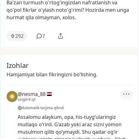
Ba'zan
turmush
o'rtog'ingizdan
nafratlanish
va
qo'pol
fikrlar
o'ylash
noto'g'rimi?
Hozirda
men
unga
hurmat
qila
olmayman,
xolos.
292
7
Izohlar
Hamjamiyat bilan fikringizni bo‘lishing.
@nesma_88
singil
•
9-iyl
Avtomatik tarjima qilindi
Assalomu
alaykum,
opa,
his-tuyg‘ularingiz
mutlaqo
o‘rinli.
G‘azab
yoki
araz
sizni
yomon
musulmon
qilib
qo‘ymaydi.
Shu
qadar
og‘ir