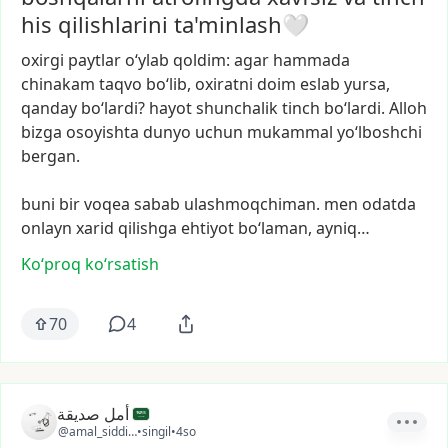
his qilishlarini ta'minlash🤍
oxirgi
paytlar
o‘ylab
qoldim:
agar
hammada
chinakam
taqvo
bo‘lib,
oxiratni
doim
eslab
yursa,
qanday
bo‘lardi?
hayot
shunchalik
tinch
bo‘lardi.
Alloh
bizga
osoyishta
dunyo
uchun
mukammal
yo‘lboshchi
bergan.
buni
bir
voqea
sabab
ulashmoqchiman.
men
odatda
onlayn
xarid
qilishga
ehtiyot
bo‘laman,
ayniq…
Ko‘proq koʻrsatish
70
4
أمل صديقة
@amal_siddiqa
•
singil
•
4so