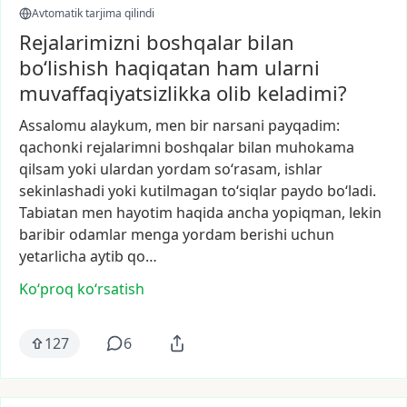
Avtomatik tarjima qilindi
Rejalarimizni boshqalar bilan
bo‘lishish haqiqatan ham ularni
muvaffaqiyatsizlikka olib keladimi?
Assalomu
alaykum,
men
bir
narsani
payqadim:
qachonki
rejalarimni
boshqalar
bilan
muhokama
qilsam
yoki
ulardan
yordam
so‘rasam,
ishlar
sekinlashadi
yoki
kutilmagan
to‘siqlar
paydo
bo‘ladi.
Tabiatan
men
hayotim
haqida
ancha
yopiqman,
lekin
baribir
odamlar
menga
yordam
berishi
uchun
yetarlicha
aytib
qo…
Ko‘proq koʻrsatish
127
6