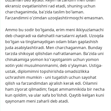
buzaman
deb
aytadi.
Keyin
farzandim
men
bilan
ekransiz
ovqatlanishni
rad
etadi,
shuning
uchun
charchaganimda,
ba'zida
taslim
bo'laman.
Farzandimni
o'zimdan
uzoqlashtirmoqchi
emasman.
Ammo
bu
sodir
bo'lganda,
erim
meni
ikkiyuzlamachi
deb
chaqiradi
va
dahshatli
narsalarni
aytadi.
Uzoqda
bo'lgan
va
tinglamaydigan
odam
bilan
gaplashish
juda
asabiylashtiradi.
Men
charchaganman.
Bunday
tarzda
shikoyat
qilishdan
nafratlanaman.
Ba'zida
uni
chinakamiga
yomon
ko'rayotganim
uchun
yomon
xotin
yoki
musulmonmanmi,
deb
o'ylayman.
Ustiga-
ustak,
diplomimni
topshirishda
omadsizlikka
uchrashim
mumkin
-
uni
tugatish
uchun
sayohat
qilish
va
farzandimdan
ajralish
kerak
edi.
Oilamni
ham
ziyorat
qilmadim;
faqat
ammamnikida
bir
necha
kun
qoldim,
va
ular
xafa
bo'lishdi.
Qaytib
kelgan
kuni
qaynonam
meni
zaharli
deb
atadi.