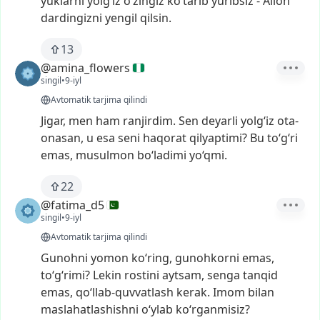
yuklarni
yolg‘iz
o‘zingiz
ko‘tarib
yuribsiz
-
Alloh
dardingizni
yengil
qilsin.
13
@amina_flowers
singil
•
9-iyl
Avtomatik tarjima qilindi
Jigar,
men
ham
ranjirdim.
Sen
deyarli
yolg‘iz
ota-
onasan,
u
esa
seni
haqorat
qilyaptimi?
Bu
to‘g‘ri
emas,
musulmon
bo‘ladimi
yo‘qmi.
22
@fatima_d5
singil
•
9-iyl
Avtomatik tarjima qilindi
Gunohni
yomon
koʻring,
gunohkorni
emas,
toʻgʻrimi?
Lekin
rostini
aytsam,
senga
tanqid
emas,
qoʻllab-quvvatlash
kerak.
Imom
bilan
maslahatlashishni
oʻylab
koʻrganmisiz?