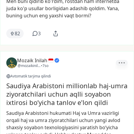
Men
buni
qidirib
ko'rdim,
rostdan
ham
internetda
juda
ko'p
usullar
borligidan
adashib
qoldim.
Yana,
buning
uchun
eng
yaxshi
vaqt
bormi?
82
3
Mozaik Inilah
@mozaikinilah
•
7so
Avtomatik tarjima qilindi
Saudiya Arabistoni millionlab haj-umra
ziyoratchilari uchun aqlli soyabon
ixtirosi bo‘yicha tanlov e'lon qildi
Saudiya
Arabistoni
hukumati
Haj
va
Umra
vazirligi
orqali
haj
va
umra
ziyoratchilari
uchun
yangi
avlod
shaxsiy
soyabon
texnologiyasini
yaratish
bo‘yicha