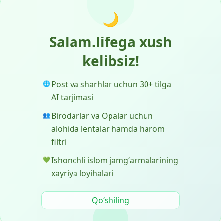
🌙
Salam.lifega xush
kelibsiz!
Post va sharhlar uchun 30+ tilga
🌐
AI tarjimasi
Birodarlar va Opalar uchun
👥
alohida lentalar hamda harom
filtri
Ishonchli islom jamgʻarmalarining
💚
xayriya loyihalari
Qoʻshiling