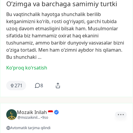
O‘zimga va barchaga samimiy turtki
Bu
vaqtinchalik
hayotga
shunchalik
berilib
ketganimizni
ko‘rib,
rosti
og‘riyapti,
garchi
tubida
uzoq
davom
etmasligini
bilsak
ham.
Musulmonlar
sifatida
biz
hammamiz
oxirat
haq
ekanini
tushunamiz,
ammo
baribir
dunyoviy
vasvasalar
bizni
o‘ziga
tortadi.
Men
ham
o‘zimni
aybdor
his
qilaman.
Bu
shunchaki
…
Ko‘proq koʻrsatish
271
8
Mozaik Inilah
@mozaikinilah
•
9so
Avtomatik tarjima qilindi