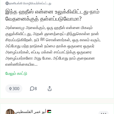
தானியங்கி மொழிபெயர்க்கப்பட்டது
இந்த ஹதீஸ் என்னை உலுக்கிவிட்டது-நாம்
வேதனைக்குத் தள்ளப்படுவோமா?
அஸ்ஸலாமு
அலைக்கும்,
ஒரு
ஹதீஸ்
என்னை
மிகவும்
குலுக்கிவிட்டது,
அதன்
ஞானத்தைப்
புரிந்துகொள்ள
நான்
சிரமப்படுகிறேன்.
நபி
ﷺ
சொன்னார்கள்,
ஒரு
காலம்
வரும்,
அப்போது
மற்ற
நாடுகள்
நம்மை
தாக்க
ஒருவரை
ஒருவர்
அழைப்பார்கள்,
எப்படி
மக்கள்
சாப்பாட்டுக்கு
ஒருவரை
அழைப்பார்களோ
அது
போல.
அப்போது
நாம்
குறைவான
எண்ணிக்கையில…
மேலும் காட்டு
300
8
أبو عمر الفلسطيني