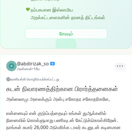
நம்பகமான இஸ்லாமிய
💚
அறக்கட்டளைகளின் தானத் திட்டங்கள்
சேரவும்
@abdirizak_so
அண்ணன்
•
16ம
தானியங்கி மொழிபெயர்க்கப்பட்டது
கடன் நிவாரணத்திற்கான பிரார்த்தனைகள்
அஸ்ஸலாமு
அலைக்கும்
அன்பு
சகோதர
சகோதரிகளே,
என்னையும்
என்
குடும்பத்தையும்
உங்கள்
துஆக்களில்
நினைவில்
கொள்ளுமாறு
பணிவுடன்
கேட்டுக்கொள்கிறேன்.
நாங்கள்
சுமார்
26,000
அமெரிக்க
டாலர்
கடனுடன்
கடினமான