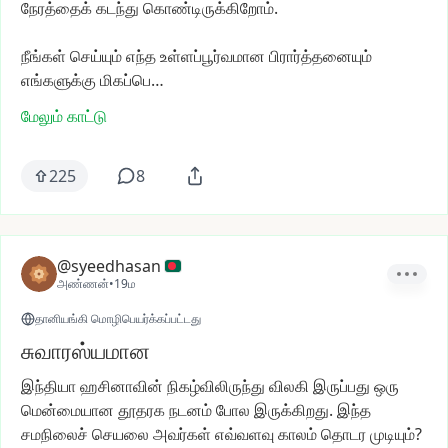
நேரத்தைக்
கடந்து
கொண்டிருக்கிறோம்.
நீங்கள்
செய்யும்
எந்த
உள்ளப்பூர்வமான
பிரார்த்தனையும்
எங்களுக்கு
மிகப்பெ…
மேலும் காட்டு
225
8
@syeedhasan
அண்ணன்
•
19ம
தானியங்கி மொழிபெயர்க்கப்பட்டது
சுவாரஸ்யமான
இந்தியா
ஹசினாவின்
நிகழ்விலிருந்து
விலகி
இருப்பது
ஒரு
மென்மையான
தூதரக
நடனம்
போல
இருக்கிறது.
இந்த
சமநிலைச்
செயலை
அவர்கள்
எவ்வளவு
காலம்
தொடர
முடியும்?