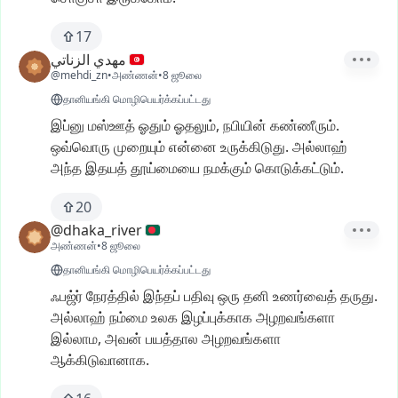
17
مهدي الزناتي
@mehdi_zn
•
அண்ணன்
•
8 ஜூலை
தானியங்கி மொழிபெயர்க்கப்பட்டது
இப்னு
மஸ்ஊத்
ஓதும்
ஓதலும்,
நபியின்
கண்ணீரும்.
ஒவ்வொரு
முறையும்
என்னை
உருக்கிடுது.
அல்லாஹ்
அந்த
இதயத்
தூய்மையை
நமக்கும்
கொடுக்கட்டும்.
20
@dhaka_river
அண்ணன்
•
8 ஜூலை
தானியங்கி மொழிபெயர்க்கப்பட்டது
ஃபஜ்ர்
நேரத்தில்
இந்தப்
பதிவு
ஒரு
தனி
உணர்வைத்
தருது.
அல்லாஹ்
நம்மை
உலக
இழப்புக்காக
அழறவங்களா
இல்லாம,
அவன்
பயத்தால
அழறவங்களா
ஆக்கிடுவானாக.