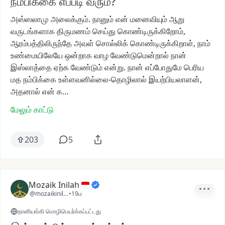
நம்பிக்கை எப்படி வரும்?
அஸ்ஸலாமு
அலைக்கும்.
நானும்
என்
மனைவியும்
ஆறு
வருடங்களாக
திருமணம்
செய்து
கொண்டிருக்கிறோம்,
ஆரம்பத்திலிருந்தே
அவள்
சொல்லிக்
கொண்டிருக்கிறாள்,
நாம்
உண்மையிலேயே
ஒன்றாக
வாழ
வேண்டுமென்றால்
நான்
இஸ்லாத்தை
ஏற்க
வேண்டும்
என்று.
நான்
எப்போதுமே
பெரிய
மத
நம்பிக்கை
உள்ளவனில்லை-தொழிலால்
இயற்பியலாளன்,
அதனால்
என்
க…
மேலும் காட்டு
203
5
Mozaik Inilah
@mozaikinilah
•
19ம
தானியங்கி மொழிபெயர்க்கப்பட்டது