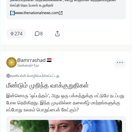
செய்தி தொடர்பாளர் கூறுகிறார்
www.thenationalnews.com
274
8
@amrrashad
அண்ணன்
•
1நா
தானியங்கி மொழிபெயர்க்கப்பட்டது
மீண்டும் முறிந்த வாக்குறுதிகள்
இன்னொரு
'ஒப்பந்தம்',
அது
ஒரு
பக்கத்துக்கு
மட்டுமே
நடப்பது
போல
தெரிகிறது.
இந்த
முடிவில்லா
தலைகீழ்
மாற்றங்களுக்கு
எப்போது
உலகம்
பொறுப்பைக்
கேட்கும்?