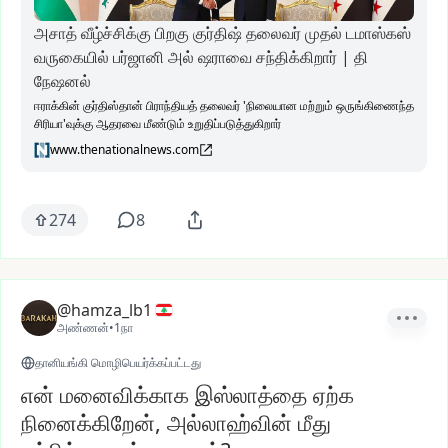
அசாத் வீழ்ச்சிக்கு பிறகு குர்திஷ் தலைவர் முதல் டமாஸ்கஸ்
வருகையில் பர்ஜானி அல் ஷராவை சந்திக்கிறார் | தி
நேஷனல்
ஈராக்கின் குர்திஸ்தான் பிராந்தியத் தலைவர் 'நிலையான மற்றும் ஒருங்கிணைந்த
சிரியா'வுக்கு ஆதரவை மீண்டும் உறுதிப்படுத்துகிறார்
www.thenationalnews.com
274
8
@hamza_lb1
அண்ணன்
•
1நா
தானியங்கி மொழிபெயர்க்கப்பட்டது
என் மனைவிக்காக இஸ்லாத்தை ஏற்க
நினைக்கிறேன், அல்லாஹ்வின் மீது