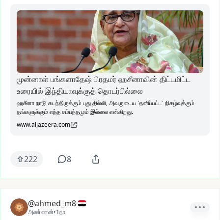
முன்னாள் பங்களாதேஷ் பிரதமர் ஹசீனாவின் திட்டமிட்ட
உரையில் இந்தியாவுக்குத் தொடர்பில்லை
ஹசீனா நாடு கடந்திருக்கும் புது தில்லி, அவருடைய 'தனிப்பட்ட' நிகழ்வுக்கும்
தங்களுக்கும் எந்த சம்பந்தமும் இல்லை என்கிறது.
www.aljazeera.com
222
8
@ahmed_m8
அண்ணன்
•
1நா