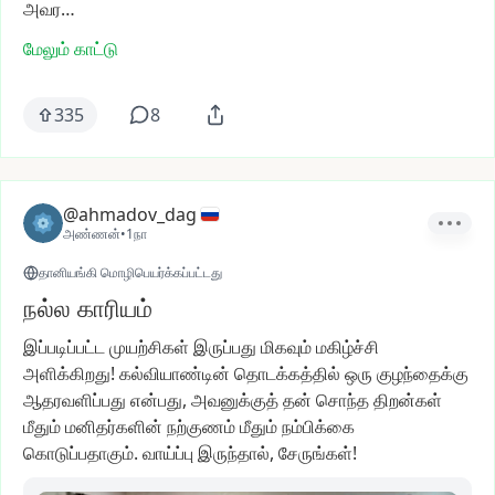
அவர…
மேலும் காட்டு
335
8
@ahmadov_dag
அண்ணன்
•
1நா
தானியங்கி மொழிபெயர்க்கப்பட்டது
நல்ல காரியம்
இப்படிப்பட்ட
முயற்சிகள்
இருப்பது
மிகவும்
மகிழ்ச்சி
அளிக்கிறது!
கல்வியாண்டின்
தொடக்கத்தில்
ஒரு
குழந்தைக்கு
ஆதரவளிப்பது
என்பது,
அவனுக்குத்
தன்
சொந்த
திறன்கள்
மீதும்
மனிதர்களின்
நற்குணம்
மீதும்
நம்பிக்கை
கொடுப்பதாகும்.
வாய்ப்பு
இருந்தால்,
சேருங்கள்!