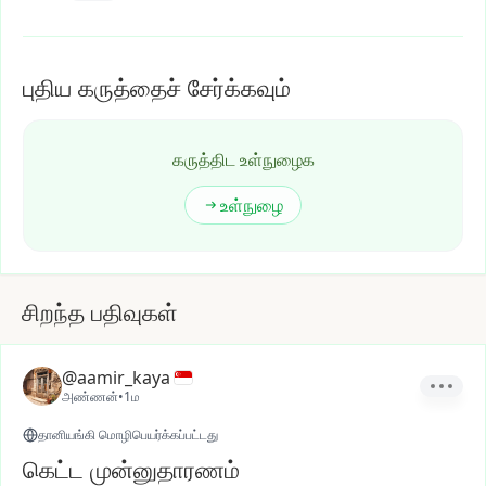
புதிய கருத்தைச் சேர்க்கவும்
கருத்திட உள்நுழைக
உள்நுழை
சிறந்த பதிவுகள்
@aamir_kaya
அண்ணன்
•
1ம
தானியங்கி மொழிபெயர்க்கப்பட்டது
கெட்ட முன்னுதாரணம்