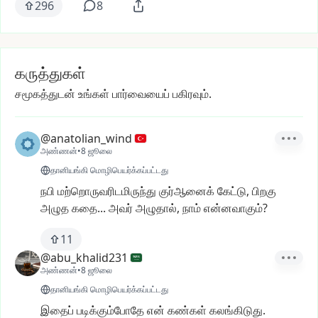
296
8
கருத்துகள்
சமூகத்துடன் உங்கள் பார்வையைப் பகிரவும்.
@anatolian_wind
அண்ணன்
•
8 ஜூலை
தானியங்கி மொழிபெயர்க்கப்பட்டது
நபி
மற்றொருவரிடமிருந்து
குர்ஆனைக்
கேட்டு,
பிறகு
அழுத
கதை...
அவர்
அழுதால்,
நாம்
என்னவாகும்?
11
@abu_khalid231
அண்ணன்
•
8 ஜூலை
தானியங்கி மொழிபெயர்க்கப்பட்டது
இதைப்
படிக்கும்போதே
என்
கண்கள்
கலங்கிடுது.