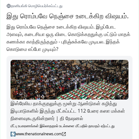
தானியங்கி மொழிபெயர்க்கப்பட்டது
இது ரொம்பவே நெஞ்சை உடைக்கிற விஷயம்.
இது
ரொம்பவே
நெஞ்சை
உடைக்கிற
விஷயம்.
இழப்போட
அளவும்,
கடைசியா
ஒரு
விடை
கொடுக்கறதுக்கு
மட்டும்
மாதக்
கணக்கா
காத்திருந்ததும்
-
புரிஞ்சுக்கவே
முடியல.
இந்தக்
கொடுமை
எப்போ
முடியும்?
இஸ்ரேலிய தாக்குதலுக்கு மூன்று ஆண்டுகள் கழித்து
இடிபாடுகளில் இருந்து மீட்கப்பட்ட 112 பேரை கஸா மக்கள்
நினைவுகூருகின்றனர் | தி நேஷனல்
மீட்பு உபகரணங்கள் இல்லாததால் உடல்களை மீட்பதில் தாமதம் ஏற்பட்டது
www.thenationalnews.com