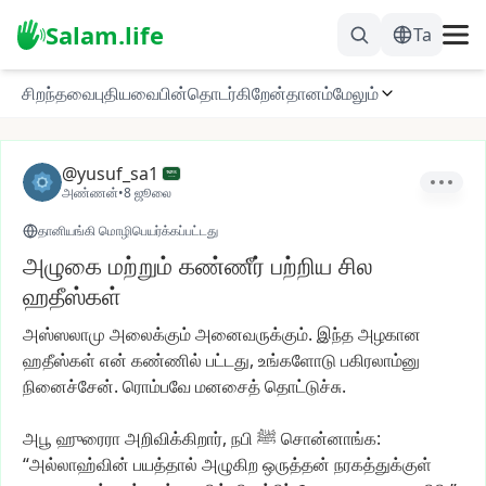
Salam.life
Ta
சிறந்தவை
புதியவை
பின்தொடர்கிறேன்
தானம்
மேலும்
@yusuf_sa1
அண்ணன்
•
8 ஜூலை
தானியங்கி மொழிபெயர்க்கப்பட்டது
அழுகை மற்றும் கண்ணீர் பற்றிய சில
ஹதீஸ்கள்
அஸ்ஸலாமு
அலைக்கும்
அனைவருக்கும்.
இந்த
அழகான
ஹதீஸ்கள்
என்
கண்ணில்
பட்டது,
உங்களோடு
பகிரலாம்னு
நினைச்சேன்.
ரொம்பவே
மனசைத்
தொட்டுச்சு.
அபூ
ஹுரைரா
அறிவிக்கிறார்,
நபி
ﷺ
சொன்னாங்க:
“அல்லாஹ்வின்
பயத்தால்
அழுகிற
ஒருத்தன்
நரகத்துக்குள்