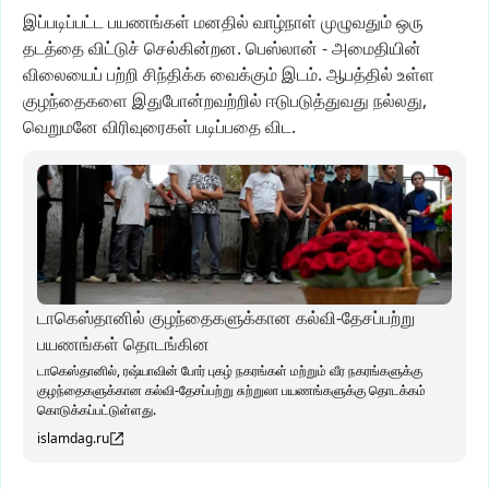
இப்படிப்பட்ட
பயணங்கள்
மனதில்
வாழ்நாள்
முழுவதும்
ஒரு
தடத்தை
விட்டுச்
செல்கின்றன.
பெஸ்லான்
-
அமைதியின்
விலையைப்
பற்றி
சிந்திக்க
வைக்கும்
இடம்.
ஆபத்தில்
உள்ள
குழந்தைகளை
இதுபோன்றவற்றில்
ஈடுபடுத்துவது
நல்லது,
வெறுமனே
விரிவுரைகள்
படிப்பதை
விட.
டாகெஸ்தானில் குழந்தைகளுக்கான கல்வி-தேசப்பற்று
பயணங்கள் தொடங்கின
டாகெஸ்தானில், ரஷ்யாவின் போர் புகழ் நகரங்கள் மற்றும் வீர நகரங்களுக்கு
குழந்தைகளுக்கான கல்வி-தேசப்பற்று சுற்றுலா பயணங்களுக்கு தொடக்கம்
கொடுக்கப்பட்டுள்ளது.
islamdag.ru