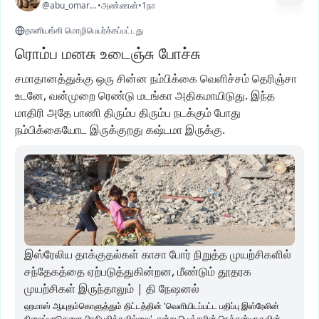
@abu_omar_ps1
•
அண்ணன்
•
1நா
தானியங்கி மொழிபெயர்க்கப்பட்டது
ரொம்ப மனசு உடைஞ்சு போச்சு
சமாதானத்துக்கு
ஒரு
சின்ன
நம்பிக்கை
வெளிச்சம்
தெரிஞ்சா
உடனே,
வன்முறை
ரெண்டு
மடங்கா
அதிகமாயிடுது.
இந்த
மாதிரி
அதே
பாணி
திரும்ப
திரும்ப
நடக்கும்
போது
நம்பிக்கையோட
இருக்குறது
கஷ்டமா
இருக்கு.
இஸ்ரேலிய தாக்குதல்கள் காசா போர் நிறுத்த முயற்சிகளில்
சந்தேகத்தை ஏற்படுத்துகின்றன, மீண்டும் தூதரக
முயற்சிகள் இருந்தாலும் | தி நேஷனல்
ஹமாஸ் ஆயுதம்கொளுத்தும் திட்டத்தின் 'வெளியிடப்பட்ட பதிப்பு இஸ்ரேலின்
நிலைப்பாடுகளை பிரதிபலிக்கவில்லை', என்று பெஞ்சமின் நெத்தன்யாகுவின்