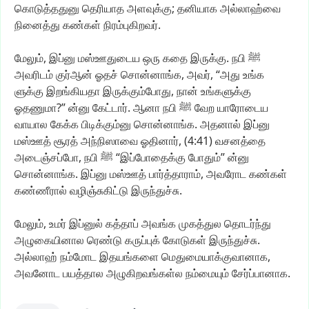
கொடுத்ததுனு
தெரியாத
அளவுக்கு;
தனியாக
அல்லாஹ்வை
நினைத்து
கண்கள்
நிரம்புகிறவர்.
மேலும்,
இப்னு
மஸ்ஊதுடைய
ஒரு
கதை
இருக்கு.
நபி
ﷺ
அவரிடம்
குர்ஆன்
ஓதச்
சொன்னாங்க,
அவர்,
“அது
உங்க
ளுக்கு
இறங்கியதா
இருக்கும்போது,
நான்
உங்களுக்கு
ஓதணுமா?”
ன்னு
கேட்டார்.
ஆனா
நபி
ﷺ
வேற
யாரோடைய
வாயால
கேக்க
பிடிக்கும்னு
சொன்னாங்க.
அதனால்
இப்னு
மஸ்ஊத்
சூரத்
அந்நிஸாவை
ஓதினார்,
(4:41)
வசனத்தை
அடைஞ்சப்போ,
நபி
ﷺ
“இப்போதைக்கு
போதும்”
ன்னு
சொன்னாங்க.
இப்னு
மஸ்ஊத்
பார்த்தாராம்,
அவரோட
கண்கள்
கண்ணீரால்
வழிஞ்சுகிட்டு
இருந்துச்சு.
மேலும்,
உமர்
இப்னுல்
கத்தாப்
அவங்க
முகத்துல
தொடர்ந்து
அழுகையினால
ரெண்டு
கருப்புக்
கோடுகள்
இருந்துச்சு.
அல்லாஹ்
நம்மோட
இதயங்களை
மெதுமையாக்குவானாக,
அவனோட
பயத்தால
அழுகிறவங்கள்ல
நம்மையும்
சேர்ப்பானாக.