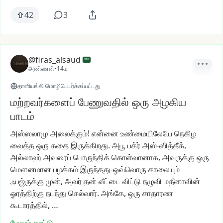
42
3
@firas_alsaud
அண்ணன்
•
14ம
தானியங்கி மொழிபெயர்க்கப்பட்டது
மற்றவர்களைப் பேணுவதில் ஒரு அழகிய
பாடம்
அஸ்ஸலாமு
அலைக்கும்!
என்னை
உண்மையிலேயே
நெகிழ
வைத்த
ஒரு
கதை
இருக்கிறது.
அபூ
பக்ர்
அஸ்-ஸித்தீக்,
அல்லாஹ்
அவரைப்
பொருந்திக்
கொள்வானாக,
அவருக்கு
ஒரு
மௌனமான
பழக்கம்
இருந்தது-ஒவ்வொரு
காலையும்
ஃபஜ்ருக்கு
முன்,
அவர்
தன்
வீட்டை
விட்டு
நழுவி
மதீனாவின்
ஓரத்திற்கு
நடந்து
செல்வார்.
அங்கே,
ஒரு
சாதாரண
கூடாரத்தில்,
…