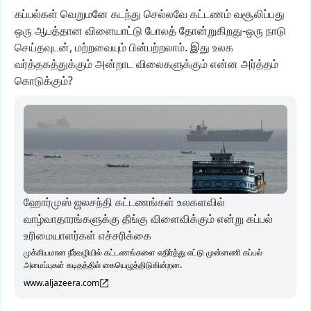
கப்பல்கள்
வெறுமனே
கடந்து
செல்லவே
கட்டணம்
வசூலிப்பது
ஒரு
ஆபத்தான
விளையாட்டு
போலத்
தோன்றுகிறது-ஒரு
நாடு
செய்தவுடன்,
மற்றவையும்
பின்பற்றலாம்.
இது
உலக
வர்த்தகத்துக்கும்
அன்றாட
விலைகளுக்கும்
என்ன
அர்த்தம்
கொடுக்கும்?
ஹோர்முஸ் ஜலசந்தி கட்டணங்கள் உலகளவில்
வாழ்வாதாரங்களுக்கு தீங்கு விளைவிக்கும் என்று கப்பல்
உரிமையாளர்கள் எச்சரிக்கை
முக்கியமான நீர்வழியில் கட்டணங்களை எதிர்த்து எட்டு முன்னணி கப்பல்
அமைப்புகள் கடிதத்தில் கையெழுத்திடுகின்றன.
www.aljazeera.com