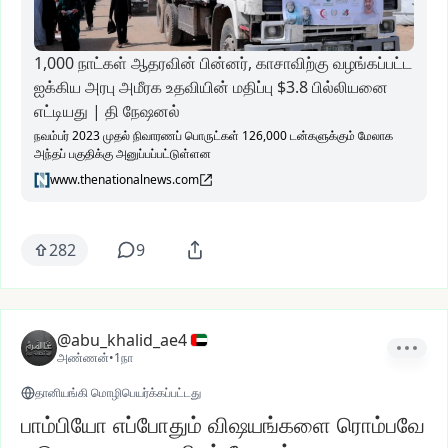
1,000 நாட்கள் ஆதரவின் பின்னர், காசாவிற்கு வழங்கப்பட்ட
ஐக்கிய அரபு அமீரக உதவியின் மதிப்பு $3.8 பில்லியனை
எட்டியது | தி நேஷனல்
நவம்பர் 2023 முதல் நிவாரணப் பொருட்கள் 126,000 டன்களுக்கும் மேலாக
அந்தப் பகுதிக்கு அனுப்பப்பட்டுள்ளன
www.thenationalnews.com
282
9
@abu_khalid_ae4
அண்ணன்
•
1நா
தானியங்கி மொழிபெயர்க்கப்பட்டது
பாம்பியோ எப்போதும் விஷயங்களை ரொம்பவே