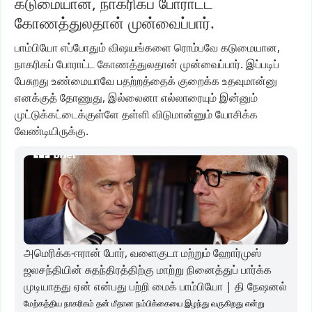
கடுமையான, நாகரிகப் போராட்ட
கோணத்துலதான் முன்வைப்பார்.
பாம்பியோ
எப்போதும்
விஷயங்களை
ரொம்பவே
கடுமையான,
நாகரிகப்
போராட்ட
கோணத்துலதான்
முன்வைப்பார்.
இப்படிப்
பேசுறது
உண்மையாவே
பதற்றத்தைக்
குறைக்க
உதவுமான்னு
எனக்குத்
தோணுது,
இல்லைனா
எல்லாரையும்
இன்னும்
முட்டுக்கட்டைக்குள்ளே
தள்ளி
விடுமான்னும்
யோசிக்க
வேண்டியிருக்கு.
அமெரிக்க-ஈரான் போர், வளைகுடா மற்றும் ஹோர்முஸ்
ஜலசந்தியின் சுதந்திரத்திற்கு மாற்று நினைத்துப் பார்க்க
முடியாதது ஏன் என்பது பற்றி மைக் பாம்பியோ | தி நேஷனல்
மேற்கத்திய நாகரிகம் தன் மீதான நம்பிக்கையை இழந்து வருகிறது என்று