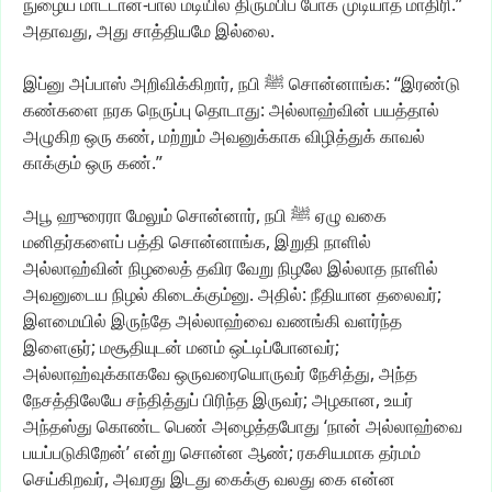
நுழைய
மாட்டான்-பால்
மடியில்
திரும்பிப்
போக
முடியாத
மாதிரி.”
அதாவது,
அது
சாத்தியமே
இல்லை.
இப்னு
அப்பாஸ்
அறிவிக்கிறார்,
நபி
ﷺ
சொன்னாங்க:
“இரண்டு
கண்களை
நரக
நெருப்பு
தொடாது:
அல்லாஹ்வின்
பயத்தால்
அழுகிற
ஒரு
கண்,
மற்றும்
அவனுக்காக
விழித்துக்
காவல்
காக்கும்
ஒரு
கண்.”
அபூ
ஹுரைரா
மேலும்
சொன்னார்,
நபி
ﷺ
ஏழு
வகை
மனிதர்களைப்
பத்தி
சொன்னாங்க,
இறுதி
நாளில்
அல்லாஹ்வின்
நிழலைத்
தவிர
வேறு
நிழலே
இல்லாத
நாளில்
அவனுடைய
நிழல்
கிடைக்கும்னு.
அதில்:
நீதியான
தலைவர்;
இளமையில்
இருந்தே
அல்லாஹ்வை
வணங்கி
வளர்ந்த
இளைஞர்;
மசூதியுடன்
மனம்
ஒட்டிப்போனவர்;
அல்லாஹ்வுக்காகவே
ஒருவரையொருவர்
நேசித்து,
அந்த
நேசத்திலேயே
சந்தித்துப்
பிரிந்த
இருவர்;
அழகான,
உயர்
அந்தஸ்து
கொண்ட
பெண்
அழைத்தபோது
‘நான்
அல்லாஹ்வை
பயப்படுகிறேன்’
என்று
சொன்ன
ஆண்;
ரகசியமாக
தர்மம்
செய்கிறவர்,
அவரது
இடது
கைக்கு
வலது
கை
என்ன