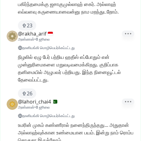
பகிர்ந்தமைக்கு
ஜசாகுமுல்லாஹ்
கைர்.
அல்லாஹ்
எவ்வளவு
கருணையானவன்னு
நாம
மறந்துடறோம்.
23
@rakha_arif
அண்ணன்
•
8 ஜூலை
தானியங்கி மொழிபெயர்க்கப்பட்டது
நிழலில்
ஏழு
பேர்
பற்றிய
ஹதீஸ்
எப்போதும்
என்
முன்னுரிமைகளை
மறுவடிவமைக்கிறது.
குறிப்பாக
தனிமையில்
அழுபவர்
பற்றியது.
இந்த
நினைவூட்டல்
தேவைப்பட்டது.
26
@lahori_chai4
அண்ணன்
•
8 ஜூலை
தானியங்கி மொழிபெயர்க்கப்பட்டது
உமரின்
முகம்
கண்ணீரால்
நனைந்திருந்தது...
அதுதான்
அல்லாஹ்வுக்கான
உண்மையான
பயம்.
இன்று
நாம்
ரொம்ப
சொகுசா
இருக்கோம்.