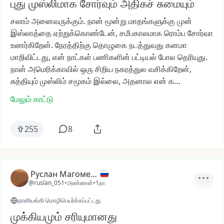
புது முஸ்லிமாக சோர்வும் அதிகச் சுமையும்
சலாம்
அனைவருக்கும்.
நான்
மூன்று
மாதங்களுக்கு
முன்
இஸ்லாத்தை
ஏற்றுக்கொண்டேன்,
சமீபகாலமாக
ரொம்ப
சோர்வா
உணர்கிறேன்.
நேரத்திற்கு
தொழுகை
நடத்துவது
கனமா
மாறிவிட்டது,
என்
நாட்கள்
பணிகளின்
பட்டியல்
போல
தெரியுது.
நான்
அமெரிக்காவில்
ஒரு
சிறிய
நகரத்துல
வசிக்கிறேன்,
சுத்தியும்
முஸ்லிம்
சமூகம்
இல்லை,
அதனால
என்
க…
மேலும் காட்டு
255
8
Руслан Магомедов
@ruslan_051
•
அண்ணன்
•
1நா
தானியங்கி மொழிபெயர்க்கப்பட்டது
முக்கியமும் சரியுமானது