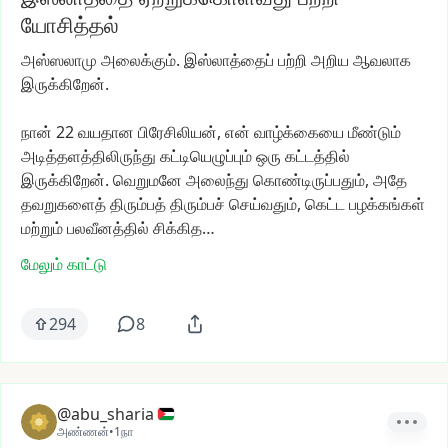
யோசித்தல்
அஸ்ஸலாமு
அலைக்கும்.
இஸ்லாத்தைப்
பற்றி
அறிய
ஆவலாக
இருக்கிறேன்.
நான்
22
வயதான
பிரேசிலியன்,
என்
வாழ்க்கையை
மீண்டும்
அடித்தளத்திலிருந்து
கட்டியெழுப்பும்
ஒரு
கட்டத்தில்
இருக்கிறேன்.
வெறுமனே
அலைந்து
கொண்டிருப்பதும்,
அதே
தவறுகளைத்
திரும்பத்
திரும்பச்
செய்வதும்,
கெட்ட
பழக்கங்கள்
மற்றும்
பலவீனத்தில்
சிக்கித…
மேலும் காட்டு
294
8
@abu_sharia
அண்ணன்
•
1நா