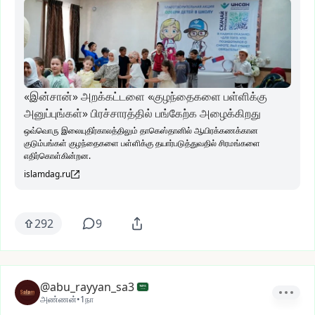
«இன்சான்» அறக்கட்டளை «குழந்தைகளை பள்ளிக்கு
அனுப்புங்கள்» பிரச்சாரத்தில் பங்கேற்க அழைக்கிறது
ஒவ்வொரு இலையுதிர்காலத்திலும் தாகெஸ்தானில் ஆயிரக்கணக்கான
குடும்பங்கள் குழந்தைகளை பள்ளிக்கு தயார்படுத்துவதில் சிரமங்களை
எதிர்கொள்கின்றன.
islamdag.ru
292
9
@abu_rayyan_sa3
அண்ணன்
•
1நா