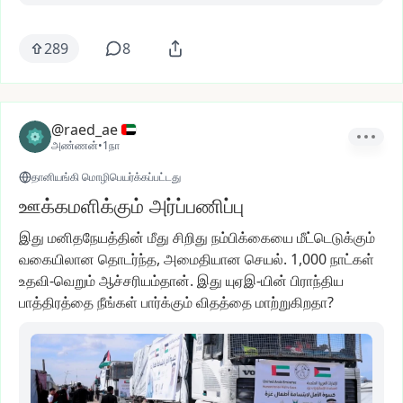
289
8
@raed_ae
அண்ணன்
•
1நா
தானியங்கி மொழிபெயர்க்கப்பட்டது
ஊக்கமளிக்கும் அர்ப்பணிப்பு
இது
மனிதநேயத்தின்
மீது
சிறிது
நம்பிக்கையை
மீட்டெடுக்கும்
வகையிலான
தொடர்ந்த,
அமைதியான
செயல்.
1,000
நாட்கள்
உதவி-வெறும்
ஆச்சரியம்தான்.
இது
யுஏஇ-யின்
பிராந்திய
பாத்திரத்தை
நீங்கள்
பார்க்கும்
விதத்தை
மாற்றுகிறதா?