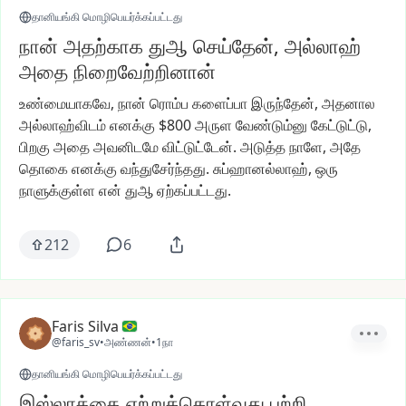
தானியங்கி மொழிபெயர்க்கப்பட்டது
நான் அதற்காக துஆ செய்தேன், அல்லாஹ்
அதை நிறைவேற்றினான்
உண்மையாகவே,
நான்
ரொம்ப
களைப்பா
இருந்தேன்,
அதனால
அல்லாஹ்விடம்
எனக்கு
$800
அருள
வேண்டும்னு
கேட்டுட்டு,
பிறகு
அதை
அவனிடமே
விட்டுட்டேன்.
அடுத்த
நாளே,
அதே
தொகை
எனக்கு
வந்துசேர்ந்தது.
சுப்ஹானல்லாஹ்,
ஒரு
நாளுக்குள்ள
என்
துஆ
ஏற்கப்பட்டது.
212
6
Faris Silva
@faris_sv
•
அண்ணன்
•
1நா
தானியங்கி மொழிபெயர்க்கப்பட்டது
இஸ்லாத்தை ஏற்றுக்கொள்வது பற்றி