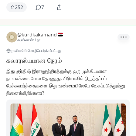
252
7
@kurdkakamand
அண்ணன்
•
1நா
தானியங்கி மொழிபெயர்க்கப்பட்டது
சுவாரஸ்யமான நேரம்
இது
குர்திஷ்
இராஜதந்திரத்துக்கு
ஒரு
முக்கியமான
நடவடிக்கை
போல
தோணுது.
சிரியாவில்
நிறுத்தப்பட்ட
பேச்சுவார்த்தைகளை
இது
உண்மையிலேயே
வேகப்படுத்தும்னு
நினைக்கிறீங்களா?