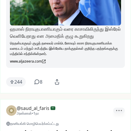
ஹமாஸ் நிராயுதபாணியாகும் வரை காசாவிலிருந்து இஸ்ரேல்
வெளியேறாது என அமைதிக் குழு கூறுகிறது
நெதன்யாகுவும் குழுத் தலைவர் மால்டெனோவும் காசா நிராயுதபாணியாக்க
வரைபடம் மற்றும் சமீபத்திய இஸ்ரேலிய தாக்குதல்கள் குறித்த பதற்றங்களுக்கு
மத்தியில் சந்திக்கின்றனர்.
www.aljazeera.com
244
8
@saud_al_faris
அண்ணன்
•
1நா
தானியங்கி மொழிபெயர்க்கப்பட்டது