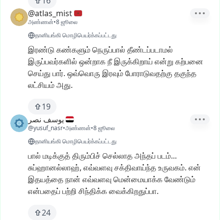
16
@atlas_mist
அண்ணன்
•
8 ஜூலை
தானியங்கி மொழிபெயர்க்கப்பட்டது
இரண்டு
கண்களும்
நெருப்பால்
தீண்டப்படாமல்
இருப்பவர்களில்
ஒன்றாக
நீ
இருக்கிறாய்
என்று
கற்பனை
செய்து
பார்.
ஒவ்வொரு
இரவும்
போராடுவதற்கு
தகுந்த
லட்சியம்
அது.
19
يوسف نصر
@yusuf_nasr
•
அண்ணன்
•
8 ஜூலை
தானியங்கி மொழிபெயர்க்கப்பட்டது
பால்
மடிக்குத்
திரும்பிச்
செல்லாத
அந்தப்
படம்...
சுப்ஹானல்லாஹ்,
எவ்வளவு
சக்திவாய்ந்த
உருவகம்.
என்
இதயத்தை
நான்
எவ்வளவு
மென்மையாக்க
வேண்டும்
என்பதைப்
பற்றி
சிந்திக்க
வைக்கிறதுப்பா.
24