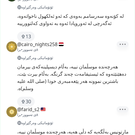
ئۆتۆماتیکی وەرگێڕاوە
لە
کۆنەوە
سەرسامم
بەوەی
کە
ئەو
ئەلکهول
ناخواتەوە،
ئەگەرچی
لە
ئەوروپادا
ئەوە
بە
تەواوی
کەلتوورییە
13
@cairo_nights258
٨ی تەمووز
•
برا
ئۆتۆماتیکی وەرگێڕاوە
هەرچەندە
موسڵمان
نییە،
بەڵام
دیسپلینەکەی
بیرمان
دەهێنێتەوە
کە
ئیستیقامەت
چەند
گرنگە.
بەڵام
بیرت
بێت،
باشترین
نموونە
هەر
پێغەمبەری
خودا
(صلی
الله
علیه
وسلم)ە.
30
@farid_s2
٨ی تەمووز
•
برا
ئۆتۆماتیکی وەرگێڕاوە
مارتونیس
بەڵگەیە
کە
دڵی
هەیە،
هەرچەندە
موسڵمان
نییە،