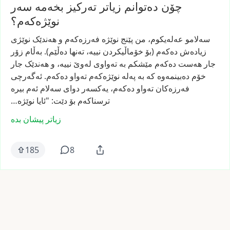
چۆن دەتوانم زیاتر تەرکیز بخەمە سەر
نوێژەکەم؟
سەلامو
عەلەیکوم،
من
پێنج
نوێژە
فەرزەکەم
و
هەندێک
نوێژی
زیادەش
دەکەم
(بۆ
خۆماڵیکردن
نییە،
تەنها
دەڵێم).
بەڵام
زۆر
جار
هەست
دەکەم
مێشکم
بە
تەواوی
لەوێ
نییە،
و
هەندێک
جار
خۆم
دەبینمەوە
کە
بە
پەلە
نوێژەکەم
تەواو
دەکەم.
ئەگەرچی
فەرزەکان
تەواو
دەکەم،
یەکسەر
دوای
سەلام
ئەم
بیرە
ترسناکەم
بۆ
دێت:
"ئایا
نوێژە…
زیاتر پیشان بدە
185
8