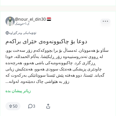
@nour_el_din30
1ک
•
خوشک
ئۆتۆماتیکی وەرگێڕاوە
دوعا بۆ چاکبوونەوەی خێرای براکەم
سڵاو
بۆ
هەمووتان.
ئەمساڵ
بۆ
برا
بچووکەکەم
زۆر
سەخت
بوو.
لە
ڕووی
تەندروستییەوە
زۆر
ڕایکێشا،
بەڵام
الحمدلله،
خودا
ڕزگاری
کرد.
چاکبوونەوەیەکی
باشی
هەبوو،
هەرچەندە
چاودێری
پزیشکی
هەندێک
سوودی
هەبوو،
هەندێکیش
زیانی
گەیاند.
ئێستا،
دوو
هەفتە
پێش
ئێستا
سووتانێکی
بەرکەوت
کە
زۆر
بە
هێواشی
چاک
دەبێتەوە.
لەوانە…
زیاتر پیشان بدە
50
3