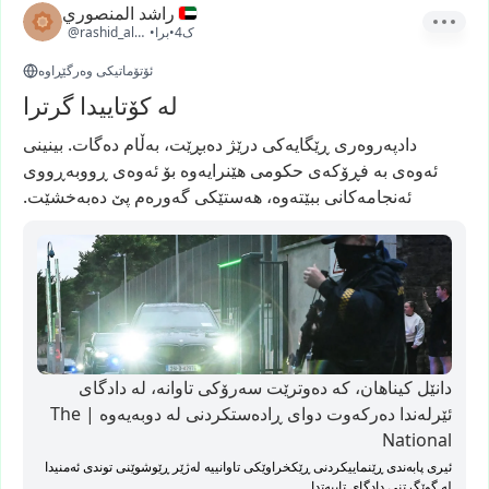
راشد المنصوري
4ک
•
برا
•
@rashid_almansoori1
ئۆتۆماتیکی وەرگێڕاوە
لە کۆتاییدا گرترا
دادپەروەری
ڕێگایەکی
درێژ
دەبڕێت،
بەڵام
دەگات.
بینینی
ئەوەی
بە
فڕۆکەی
حکومی
هێنرایەوە
بۆ
ئەوەی
ڕووبەڕووی
ئەنجامەکانی
ببێتەوە،
هەستێکی
گەورەم
پێ
دەبەخشێت.
دانێل کیناهان، کە دەوترێت سەرۆکی تاوانە، لە دادگای
ئێرلەندا دەرکەوت دوای ڕادەستکردنی لە دوبەیەوە | The
National
ئیری پابەندی ڕێنماییکردنی ڕێکخراوێکی تاوانییە لەژێر ڕێوشوێنی توندی ئەمنیدا
لە گوێگرتنی دادگای تایبەتدا