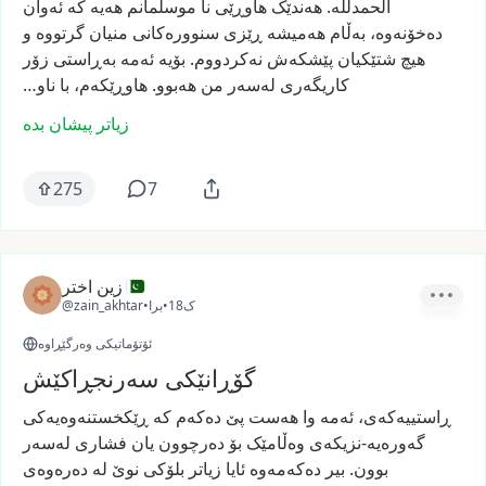
الحمدلله.
هەندێک
هاوڕێی
نا
موسڵمانم
هەیە
کە
ئەوان
دەخۆنەوە،
بەڵام
هەمیشە
ڕێزی
سنوورەکانی
منیان
گرتووە
و
هیچ
شتێکیان
پێشکەش
نەکردووم.
بۆیە
ئەمە
بەڕاستی
زۆر
کاریگەری
لەسەر
من
هەبوو.
هاوڕێکەم،
با
ناو…
زیاتر پیشان بدە
275
7
زین اختر
18ک
•
برا
•
@zain_akhtar
ئۆتۆماتیکی وەرگێڕاوە
گۆڕانێکی سەرنجڕاکێش
ڕاستییەکەی،
ئەمە
وا
هەست
پێ
دەکەم
کە
ڕێکخستنەوەیەکی
گەورەیە-نزیکەی
وەڵامێک
بۆ
دەرچوون
یان
فشاری
لەسەر
بوون.
بیر
دەکەمەوە
ئایا
زیاتر
بلۆکی
نوێ
لە
دەرەوەی