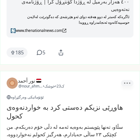
٤٠٠ هەزار بەرمیل لە ڕۆژدا کۆنتڕۆڵ کرا | ڕۆژنامەی
نەتەوەیی
ئاگرەکە کەمتر لە دوو هەفتە دوای ئەو هێرشەی کە دەگوترێت لەلایەن
حوسییەکانەوە ئەنجامدراوە ڕوویدا
www.thenationalnews.com
185
5
نور أحمد
23ک
•
خوشک
•
@nour_ahmed38
ئۆتۆماتیکی وەرگێڕاوە
هاوڕێی نزیکم دەستی کرد بە خواردنەوەی
کحول
سڵاو،
تەنها
پێویستم
بەوەیە
ئەمە
لە
دڵی
خۆم
دەربکەم.
من
کچێکی
٢٣
ساڵی
حەیادارم،
هەرگیز
کحولم
نەخواردووە،