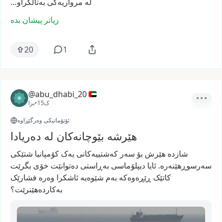
لە
مرواریەکی
بەتاڵکراو…
زیاتر پیشان بدە
20
1
@abu_dhabi_20
15ک
•
برا
ئۆتۆماتیکی وەرگێڕاوە
هێرشە بێوچانەکان لە دەریادا
شازدە
هێرش
بۆ
سەر
کەشتییەکانی
یەک
کۆمپانیا
شتێکی
سەرسوڕهێنەرە.
ئایا
دیپلۆماسی
بەڕاستی
دەتوانێت
خۆی
بگرێت
کاتێک
ڕێڕەوەکە
بەم
شێوەیە
ئاشکرا
وەرە
فشارێک
بەکاردەهێنرێت؟