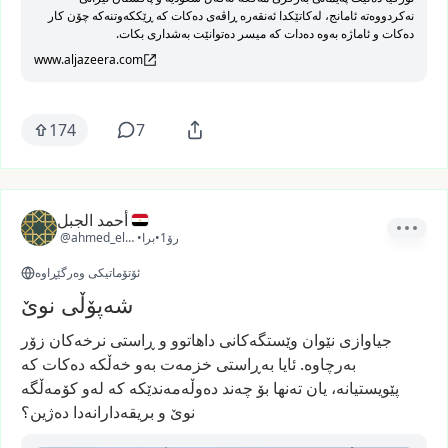
نەکردووەتە ئامانج، لەکاتێکدا ئەنقەرە ڕاڤەی دەکات کە ڕێککەوتنەکە چۆن کار
دەکات و ئاماژە بەوە دەدات کە میسر دەتوانێت بەشداری بکات.
www.aljazeera.com
174
7
أحمد الجبل
1رۆ
•
برا
•
@ahmed_elgabal
ئۆتۆماتیکی وەرگێڕاوە
شەپۆڵی نوێ
جیاوازی
نێوان
وێستگەکانی
داهاتوو
و
ڕاستی
نرخەکان
زۆر
بەرچاوە.
ئایا
بەڕاستی
خزمەت
بەو
خەڵکە
دەکات
کە
پێویستیانە،
یان
تەنها
بۆ
چەند
دەوڵەمەندێکە
کە
لەو
کۆمەڵگە
نوێ
و
بریقەدارانەدا
دەژین؟