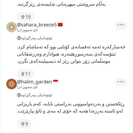
بەڵام
سروشتی
میهرەبانی
شایستەی
ڕێزگرتنە.
19
@sahara_breeze5
٨ی تەمووز
•
برا
ئۆتۆماتیکی وەرگێڕاوە
خەمبارکەرە
ئەمە
ئەفسانەی
کۆتایی
بوو
کە
تەماشام
کرد.
ئیتۆسەکەی
سەرسوڕهێنەرە،
هیوادارم
وەرزشڤانانی
موسڵمانی
زۆر
بتوانن
ڕێز
لە
دیسیپلینەکەی
بگرن.
11
@halim_garden
٨ی تەمووز
•
برا
ئۆتۆماتیکی وەرگێڕاوە
ڕێکخستن
و
بەردەوامبوونی
بەڕاستی
نایابە،
کەم
یاریزانی
لەو
ئاستە
بەرزەدا
هەیە
کە
خۆی
لە
مەی
و
تاتۆ
بپارێزێت.
9