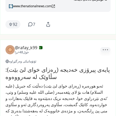
www.thenationalnews.com
92
7
@rafay_k99
48خول
•
برا
ئۆتۆماتیکی وەرگێڕاوە
پایەی پیرۆزی خەدیجە (ڕەزای خوای لێ بێت):
سڵاوێک لە سەرووەوە
ئەبو
هورەیرە
(ڕەزای
خوای
لێ
بێت)
دەڵێت
کە
جبریل
(علیه
السلام)
هات
بۆ
لای
پێغەمبەر
(صلی
الله
علیه
وسلم)
و
وتی،
'ئەی
نێردراوی
خوا،
خەدیجە
نزیک
دەبێتەوە
بە
قاپێک
بەهارات
و
خواردنەوە.
کاتێک
گەیشت،
سڵاوی
پەروەردگاری
ئەو
و
سڵاوی
منی
پێ
ڕابگەیەن،
و
مژدەی
خانوویەک
لە
بەهەشتدا
بدەرێ
کە