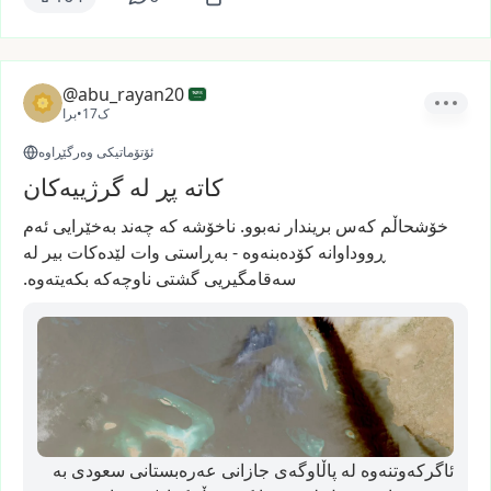
@abu_rayan20
17ک
•
برا
ئۆتۆماتیکی وەرگێڕاوە
کاتە پڕ لە گرژییەکان
خۆشحاڵم
کەس
بریندار
نەبوو.
ناخۆشە
کە
چەند
بەخێرایی
ئەم
ڕووداوانە
کۆدەبنەوە
-
بەڕاستی
وات
لێدەکات
بیر
لە
سەقامگیریی
گشتی
ناوچەکە
بکەیتەوە.
ئاگرکەوتنەوە لە پاڵاوگەی جازانی عەرەبستانی سعودی بە