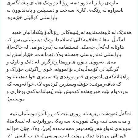
ماوەی
زیاتر
لە
دوو
دەیە،
ڕۆناڵدۆ
وەک
هێمای
پیشەگەری
ناسراوە
لە
ڕێگەی
کاری
سەخت
و
دیسیپلین
و
پابەندبوون
بە
پاراستنی
کوالیتی
خۆیەوە.
هەندێک
لە
تایبەتمەندییە
ئەرێنییەکانی
ڕۆناڵدۆ
پێکدادانیان
هەیە
لەگەڵ
بەها
ئەخلاقییەکانی
ئیسلامدا،
وەک
دیسیپلینی
بەرز
کە
هاوتایە
لەگەڵ
چەمکی
ئیستیقامەت
(بەردەوامی
لە
چاکەدا)،
پاراستنی
تەندروستی
جەستە
وەک
ئەمانەت،
خۆپاراستن
لە
مەی،
نەبوونی
تاتوو،
هەروەها
ڕێزگرتن
لە
دایک
و
باوک
و
گرنگیدانی
کۆمەڵایەتی.
بۆ
نموونە،
خوی
ڕاگرتنی
خۆراک
و
ڕاهێنانەکەی
یادەوەری
فەرموودەی
پێغەمبەری
خوا
دەهێنێتەوە
کە
دەفەرموێت:
خۆشەویسترین
کردەوە
لای
خوا
ئەوەیە
کە
بەردەوام
بێت
هەرچەندە
کەمیش
بێت
(بەیاننامەکەی
بوخاری
و
موسلیم).
لەگەڵ
ئەوەشدا،
پێویستە
ڕوون
بێت
کە
ڕۆناڵدۆ
موسڵمان
نییە
و
مەبەست
نییە
وەک
نموونەی
سەرەکی
بڕوانرێت.
لە
ئیسلامدا،
نموونەی
تەواو
هەر
پێغەمبەر
محەممەدە
(ص)،
وەک
چۆن
خوا
لە
قورئانی
پیرۆزدا
دەفەرموێت
لە
سوورەتی
ئەحزاب
ئایەتی
21.