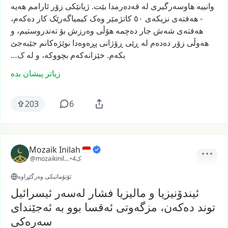
وانییە
هاوسەرگیری
لە
قەدەرمدا
بێت.
ژیانێکی
زۆر
ئارامم
هەیە
-
هەفتەی
نزیکەی
٥٠
کاتژمێر
وەک
کیمیاگەرێک
کار
دەکەم،
هەفتەی
شەش
جار
دەچمە
هۆڵی
وەرزش
بۆ
تەندروستیم،
و
هەوڵی
زۆر
دەدەم
لە
ڕێی
ڕۆژانی
پڕەوەدا
نوێژەکانم
جێبەجێ
بکەم.
خێزانەکەم
بچووکە،
و
لە
ک…
زیاتر پیشان بدە
203
6
Mozaik Inilah
4ک
•
@mozaikinilah
ئۆتۆماتیکی وەرگێڕاوە
ئیندۆنیزیا و مالیزیا فشار لەسەر ئیسرائیل
توند دەکەن، مزگەوتی ئەقسا بوو بە ئەجێندای
سەرەکی