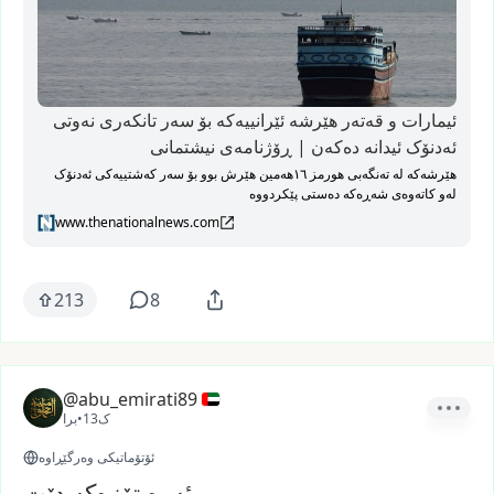
ئیمارات و قەتەر هێرشە ئێرانییەکە بۆ سەر تانکەری نەوتی
ئەدنۆک ئیدانە دەکەن | ڕۆژنامەی نیشتمانی
هێرشەکە لە تەنگەبی هورمز ١٦هەمین هێرش بوو بۆ سەر کەشتییەکی ئەدنۆک
لەو کاتەوەی شەڕەکە دەستی پێکردووە
www.thenationalnews.com
213
8
@abu_emirati89
13ک
•
برا
ئۆتۆماتیکی وەرگێڕاوە
ئەوە تۆزەکە دێت