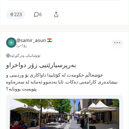
223
6
@samir_aoun
1رۆ
•
برا
ئۆتۆماتیکی وەرگێڕاوە
بەرپرسیارێتیی زۆر دواخراو
خۆشحاڵم
حکومەت
لە
کۆتاییدا
داواکاری
بۆ
وردبینی
و
نیشاندەری
کارامەیی
دەکات.
ئایا
نەدەبوو
ئەمانە
لە
سەرەتاوە
پێویست
بوونایە؟