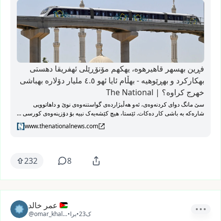
فڕین بهسهر قاهیرهوه، یهکهم مۆنۆڕێلی ئهفریقا دهستی
بهکارکرد و بهڕێوهیه - بهڵام ئایا ئهو ٤.٥ ملیار دۆلاره بهباشی
خهرج کراوه؟ | The National
سێ مانگ دوای کردنەوەی، ئەو هەڵبژاردەی گواستنەوەی نوێ و داهاتوویی
شارەکە بە باشی کار دەکات. ئێستا، هیچ کێشەیەک نییە بۆ دۆزینەوەی کورسی ...
www.thenationalnews.com
232
8
عمر خالد
23ک
•
برا
•
@omar_khaled26