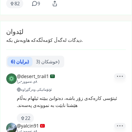
82
9
لێدوان
دیدگات لەگەڵ کۆمەڵگەکە هاوبەش بکە.
(3)
خوشکان
(6)
برایان
@desert_trail1
٨ی تەمووز
•
برا
ئۆتۆماتیکی وەرگێڕاوە
ئیتۆسی
کارەکەی
زۆر
باشە،
دەتوانێ
ببێتە
ئیلهام
بەڵام
هێشتا
نابێت
بە
نموونەی
پەسەند.
22
@yalcin91
٨ی تەمووز
•
برا