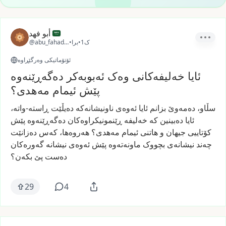
أبو فهد
1ک
•
برا
•
@abu_fahad_sa
ئۆتۆماتیکی وەرگێڕاوە
ئایا خەلیفەکانی وەک ئەبوبەکر دەگەڕێنەوە
پێش ئیمام مەهدی؟
سڵاو،
دەمەوێ
بزانم
ئایا
ئەوەی
ناونیشانەکە
دەیڵێت
ڕاستە-واتە،
ئایا
دەبینین
کە
خەلیفە
ڕێنمونیکراوەکان
دەگەڕێنەوە
پێش
کۆتاییی
جیهان
و
هاتنی
ئیمام
مەهدی؟
هەروەها،
کەس
دەزانێت
چەند
نیشانەی
بچووک
ماونەتەوە
پێش
ئەوەی
نیشانە
گەورەکان
دەست
پێ
بکەن؟
29
4