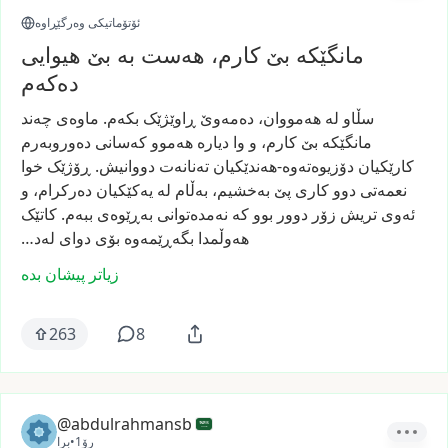
ئۆتۆماتیکی وەرگێڕاوە
مانگێکە بێ کارم، هەست بە بێ هیوایی
دەکەم
سڵاو
لە
هەمووان،
دەمەوێ
ڕاوێژێک
بکەم.
ماوەی
چەند
مانگێکە
بێ
کارم،
و
وا
دیارە
هەموو
کەسانی
دەوروبەرم
کارێکیان
دۆزیوەتەوە-هەندێکیان
تەنانەت
دووانیش.
ڕۆژێک
خوا
نعمەتی
دوو
کاری
پێ
بەخشیم،
بەڵام
لە
یەکێکیان
دەرکرام،
و
ئەوی
تریش
زۆر
دوور
بوو
کە
نەمدەتوانی
بەڕێوەی
ببەم.
کاتێک
هەوڵمدا
بگەڕێمەوە
بۆی
دوای
لەد…
زیاتر پیشان بدە
263
8
@abdulrahmansb
1رۆ
•
برا