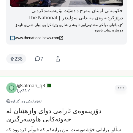
حکومەتی لوبنان مەرج دادەنێت بۆ پەسەندکردنی
درێژکردنەوەی مەنداتی سۆلیدێر | The National
کۆمپانیای موڵکی مشتومڕاوی ناوەندی شاری وێرانکراوی دوای شەڕی ناوخۆ
دووبارە بنیات نایەوە
www.thenationalnews.com
238
7
@salman_q3
22ک
•
برا
ئۆتۆماتیکی وەرگێڕاوە
دۆزینەوەی ئارامی دوای وازهێنان لە
خەونەکانی هاوسەرگیری
سڵاو،
برایانی
خۆشەویست.
من
برایەکم
کە
قبوڵم
کردووە
کە