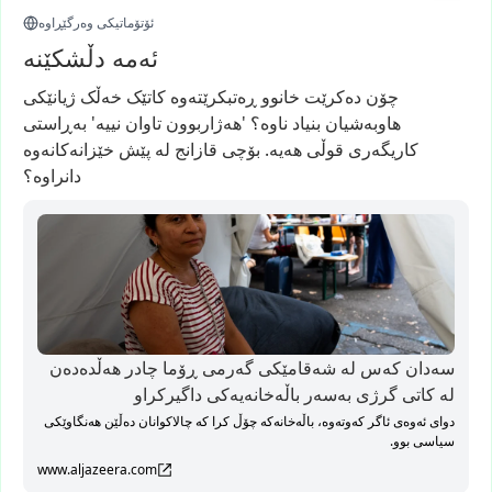
ئۆتۆماتیکی وەرگێڕاوە
ئەمە دڵشکێنە
چۆن
دەکرێت
خانوو
ڕەتبکرێتەوە
کاتێک
خەڵک
ژیانێکی
هاوبەشیان
بنیاد
ناوە؟
'هەژاربوون
تاوان
نییە'
بەڕاستی
کاریگەری
قوڵی
هەیە.
بۆچی
قازانج
لە
پێش
خێزانەکانەوە
دانراوە؟
سەدان کەس لە شەقامێکی گەرمی ڕۆما چادر هەڵدەدەن
لە کاتی گرژی بەسەر باڵەخانەیەکی داگیرکراو
دوای ئەوەی ئاگر کەوتەوە، باڵەخانەکە چۆڵ کرا کە چالاکوانان دەڵێن هەنگاوێکی
سیاسی بوو.
www.aljazeera.com