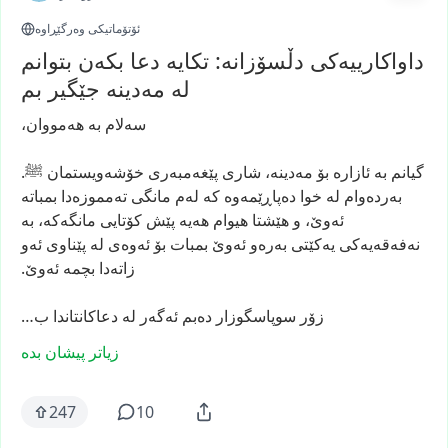
ئۆتۆماتیکی وەرگێڕاوە
داواکارییەکی دڵسۆزانە: تکایە دعا بکەن بتوانم
لە مەدینە جێگیر بم
سەلام
بە
هەمووان،
گیانم
بە
ئازارە
بۆ
مەدینە،
شاری
پێغەمبەری
خۆشەویستمان
ﷺ.
بەردەوام
لە
خوا
دەپاڕێمەوە
کە
لەم
مانگی
تەمموزەدا
بمباتە
ئەوێ،
و
هێشتا
هیوام
هەیە
پێش
کۆتایی
مانگەکە،
بە
نەفەقەیەکی
یەکێتی
بەرەو
ئەوێ
بمبات
بۆ
ئەوەی
لە
پێناوی
ئەو
زاتەدا
بچمە
ئەوێ.
زۆر
سوپاسگوزار
دەبم
ئەگەر
لە
دعاکانتاندا
ب…
زیاتر پیشان بدە
247
10