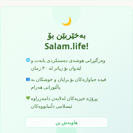
🌙
بەخێربێن بۆ
Salam.life!
وەرگێڕانی هوشەی دەستکردی بابەت و
🌐
لێدوان بۆ زیاتر لە ٣٠ زمان
فیدە جیاوازەکان بۆ برایان و خوشکان بە
👥
پاڵێورانی ھەرام
پڕۆژە خیریەکان لەلایەن دامەزراوە
💚
ئیسلامی دڵنیابووەکان
هاوبەش بن