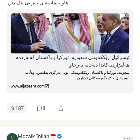
هاوپەیمانییەتی
نەریتی
پێک
دێن.
ئیسرائیل ڕێککەوتنی سعودیە، تورکیا و پاکستان لەبەردەم
هەڵبژاردنەکاندا دەخاتە بەرچاو
سعودیە، تورکیا و پاکستان ڕێککەوتنێکی نوێی بەرگری پێکدێنن، وەڵامی
ئیسرائیل و کاریگەرییەکانی نادیارن.
www.aljazeera.com
187
8
Mozaik Inilah