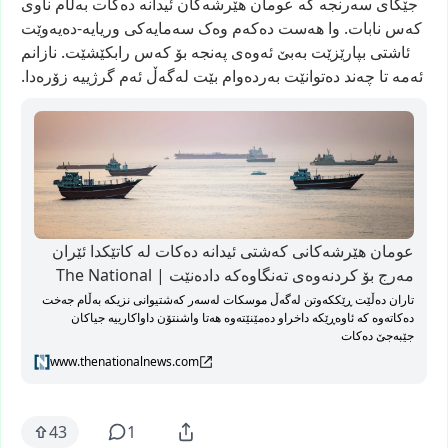
جێگای
سەرنجە
کە
عومان
هێرشەکان
ئیدانە
دەکات
بەڵام
ناوی
کەس
نابات.
وا
هەست
دەکەم
وەک
سەمایەکی
وریایە-دەیەوێت
ئاشتی
بپارێزێت
بەبێ
ئەوەی
پەنجە
بۆ
کەس
رابکێشێت.
نازانم
ئەمە
تا
چەند
دەتوانێت
بەردەوام
بێت
لەگەڵ
ئەم
گرژییە
زۆرەدا.
عومان هێرشەکانی کەشتی ئیدانە دەکات لە کاتێکدا ئێران
مەرج بۆ کردنەوەی تەنگاوەکە دادەنێت | The National
تاران دەڵێت ڕێککەوتن لەگەڵ موسکات لەسەر کەشتیوانی نزیکە بەڵام جەخت
دەکاتەوە کە ئاوەڕێکە داخراو دەمێنێتەوە هەتا واشنتۆن داواکارییە جیاکان
جێبەجێ دەکات
www.thenationalnews.com
43
1