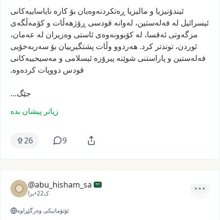
ئیندۆنیزیا
و
مالیزیا
ڕەتکردنەوەیان
بۆ
کارە
نایاساییەکانی
ئیسرائیل
لە
فەلەستین،
لەوانە
قودسی
ڕۆژهەڵات
و
کۆمەڵگەی
مزگەوتی
ئەقسا،
لە
کۆبوونەوەی
ئاستی
وەزیران
لە
عەمان،
ئوردن،
توندتر
کرد.
هەردوو
وڵات
پشتگیرییان
بۆ
سەربەخۆیی
فەلەستین
و
پاراستنی
شوێنە
پیرۆزە
ئیسلامی
و
مەسیحییەکانی
قودس
دووپات
کردەوە.
جێگ…
زیاتر پیشان بدە
26
9
@abu_hisham_sa
22ک
•
برا
ئۆتۆماتیکی وەرگێڕاوە