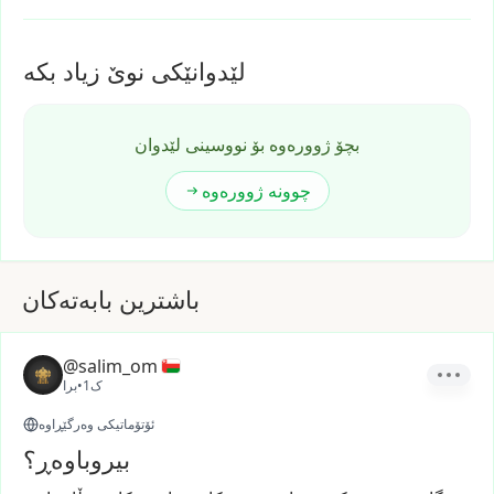
لێدوانێکی نوێ زیاد بکە
بچۆ ژوورەوە بۆ نووسینی لێدوان
چوونە ژوورەوە
باشترین بابەتەکان
@salim_om
1ک
•
برا
ئۆتۆماتیکی وەرگێڕاوە
بیروباوەڕ؟