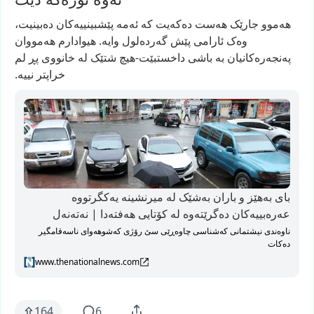
هەموو
جارێک
هەست
دەکەیت
کە
ئەمە
پێشبینییەکان
دەبینیت،
وەک
ئارامی
پێش
گەردەلول
وایە.
هیوادارم
هەمووان
پەنجەرەکانیان
بە
باشی
داخستبێت-هیچ
شتێک
لە
خانووی
پڕ
لم
خراپتر
نییە.
بای بەهێز و باران بەشێک لە میرنشینە یەکگرتووە
عەرەبییەکان دەگرێتەوە لە کۆتایی هەفتەدا | نەتەنەل
ناوەندی نیشتمانی کەشناسی چاوەڕێی سێ رۆژی کەشوهەوای ناسەقامگیر
دەکات
www.thenationalnews.com
164
6