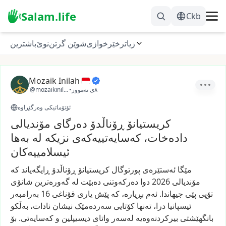
Salam.life
Ckb
زیاتر
خێرخوازی
شوێن گرتن
نوێ
باشترین
Mozaik Inilah
٨ی تەمووز
•
@mozaikinilah
ئۆتۆماتیکی وەرگێڕاوە
كریستیانۆ ڕۆناڵدۆ دەرگای مۆندیالی
دادەخات، کەسایەتییەکەی نزیکە لە بەها
ئیسلامییەکان
مێگا
ئەستێرەی
پورتوگال
کریستیانۆ
ڕۆناڵدۆ
ڕایگەیاند
کە
مۆندیالی
2026
دوا
دەرکەوتنی
دەبێت
لە
گەورەترین
شانۆی
تۆپی
پێی
جیهاندا.
ئەم
بڕیارە،
کە
پێش
یاری
قۆناغی
16
بەرامبەر
ئیسپانیا
درا،
تەنها
کۆتایی
سەردەمێک
نیشان
نادات،
بەڵکو
بانگهێشتی
بیرکردنەوەیە
لەسەر
واتای
دیسیپلین
و
کەسایەتی.
بۆ