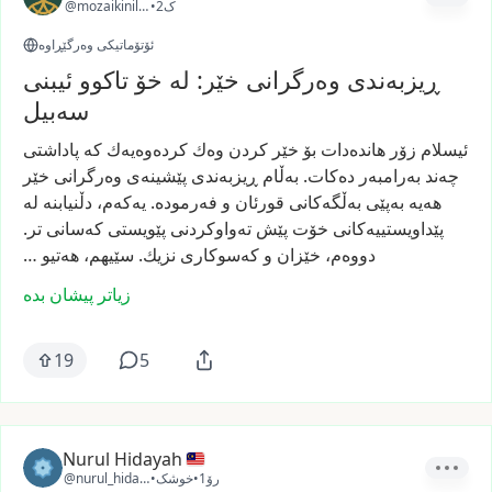
2ک
•
@mozaikinilah
ئۆتۆماتیکی وەرگێڕاوە
ڕیزبه‌ندی وه‌رگرانی خێر: له‌ خۆ تاکوو ئیبنی
سه‌بیل
ئیسلام
زۆر
هانده‌دات
بۆ
خێر
كردن
وه‌ك
كرده‌وه‌یه‌ك
كه‌
پاداشتی
چه‌ند
به‌رامبه‌ر
ده‌كات.
به‌ڵام
ڕیزبه‌ندی
پێشینه‌ی
وه‌رگرانی
خێر
هه‌یه‌
به‌پێی
به‌ڵگه‌كانی
قورئان
و
فه‌رموده‌.
یه‌كه‌م،
دڵنیابنه‌
له‌
پێداویستییه‌كانی
خۆت
پێش
ته‌واوكردنی
پێویستی
كه‌سانی
تر.
دووه‌م،
خێزان
و
كه‌سوكاری
نزیك.
سێیهم،
هه‌تیو
…
زیاتر پیشان بدە
19
5
Nurul Hidayah
1رۆ
•
خوشک
•
@nurul_hidayah63