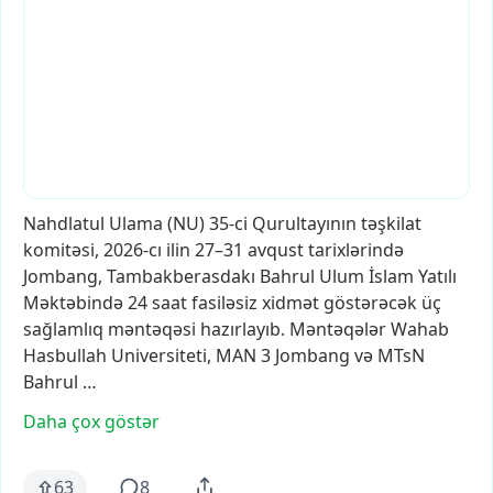
Nahdlatul
Ulama
(NU)
35-ci
Qurultayının
təşkilat
komitəsi,
2026-cı
ilin
27–31
avqust
tarixlərində
Jombang,
Tambakberasdakı
Bahrul
Ulum
İslam
Yatılı
Məktəbində
24
saat
fasiləsiz
xidmət
göstərəcək
üç
sağlamlıq
məntəqəsi
hazırlayıb.
Məntəqələr
Wahab
Hasbullah
Universiteti,
MAN
3
Jombang
və
MTsN
Bahrul
…
Daha çox göstər
63
8