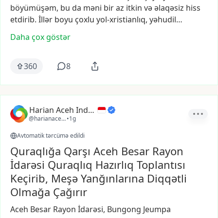
böyümüşəm,
bu
da
məni
bir
az
itkin
və
əlaqəsiz
hiss
etdirib.
İllər
boyu
çoxlu
yol-xristianlıq,
yəhudil…
Daha çox göstər
360
8
Harian Aceh Indonesia
@harianacehindonesia
•
1g
Avtomatik tərcümə edildi
Quraqlığa Qarşı Aceh Besar Rayon
İdarəsi Quraqlıq Hazırlıq Toplantısı
Keçirib, Meşə Yanğınlarına Diqqətli
Olmağa Çağırır
Aceh
Besar
Rayon
İdarəsi,
Bungong
Jeumpa