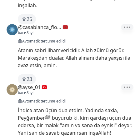
inşallah.
25
@casablanca_flower
bacı
•
8 iyl
Avtomatik tərcümə edildi
Atanın
səbri
ilhamvericidir.
Allah
zülmü
görür.
Mərakeşdən
dualar.
Allah
alınanı
daha
yaxşısı
ilə
əvəz
etsin,
amin.
23
@ayse_01
bacı
•
8 iyl
Avtomatik tərcümə edildi
İndicə
atan
üçün
dua
etdim.
Yadında
saxla,
Peyğəmbərﷺ
buyurub
ki,
kim
qardaşı
üçün
dua
edərsə,
bir
mələk
"amin
və
sənə
də
eynisi"
deyər.
Yəni
sən
də
savab
qazanırsan
inşaAllah!