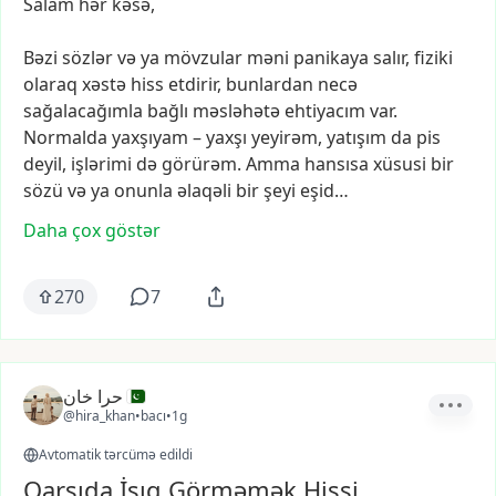
Salam
hər
kəsə,
Bəzi
sözlər
və
ya
mövzular
məni
panikaya
salır,
fiziki
olaraq
xəstə
hiss
etdirir,
bunlardan
necə
sağalacağımla
bağlı
məsləhətə
ehtiyacım
var.
Normalda
yaxşıyam
–
yaxşı
yeyirəm,
yatışım
da
pis
deyil,
işlərimi
də
görürəm.
Amma
hansısa
xüsusi
bir
sözü
və
ya
onunla
əlaqəli
bir
şeyi
eşid…
Daha çox göstər
270
7
حرا خان
@hira_khan
•
bacı
•
1g
Avtomatik tərcümə edildi
Qarşıda İşıq Görməmək Hissi