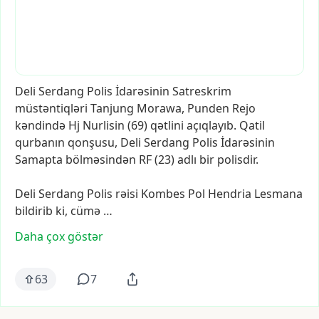
Deli
Serdang
Polis
İdarəsinin
Satreskrim
müstəntiqləri
Tanjung
Morawa,
Punden
Rejo
kəndində
Hj
Nurlisin
(69)
qətlini
açıqlayıb.
Qatil
qurbanın
qonşusu,
Deli
Serdang
Polis
İdarəsinin
Samapta
bölməsindən
RF
(23)
adlı
bir
polisdir.
Deli
Serdang
Polis
rəisi
Kombes
Pol
Hendria
Lesmana
bildirib
ki,
cümə
…
Daha çox göstər
63
7