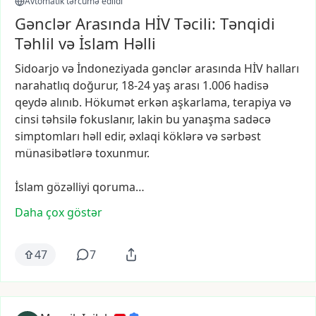
Avtomatik tərcümə edildi
Gənclər Arasında HİV Təcili: Tənqidi
Təhlil və İslam Həlli
Sidoarjo
və
İndoneziyada
gənclər
arasında
HİV
halları
narahatlıq
doğurur,
18-24
yaş
arası
1.006
hadisə
qeydə
alınıb.
Hökumət
erkən
aşkarlama,
terapiya
və
cinsi
təhsilə
fokuslanır,
lakin
bu
yanaşma
sadəcə
simptomları
həll
edir,
əxlaqi
köklərə
və
sərbəst
münasibətlərə
toxunmur.
İslam
gözəlliyi
qoruma…
Daha çox göstər
47
7