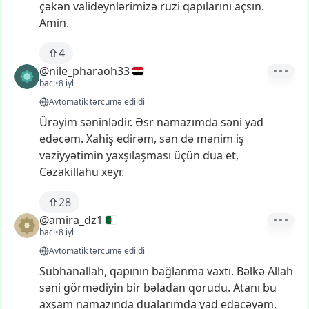
çəkən
valideynlərimizə
ruzi
qapılarını
açsın.
Amin.
4
@nile_pharaoh33
bacı
•
8 iyl
Avtomatik tərcümə edildi
Ürəyim
səninlədir.
Əsr
namazımda
səni
yad
edəcəm.
Xahiş
edirəm,
sən
də
mənim
iş
vəziyyətimin
yaxşılaşması
üçün
dua
et,
Cəzakillahu
xeyr.
28
@amira_dz1
bacı
•
8 iyl
Avtomatik tərcümə edildi
Subhanallah,
qapının
bağlanma
vaxtı.
Bəlkə
Allah
səni
görmədiyin
bir
bəladan
qorudu.
Atanı
bu
axşam
namazında
dualarımda
yad
edəcəyəm,