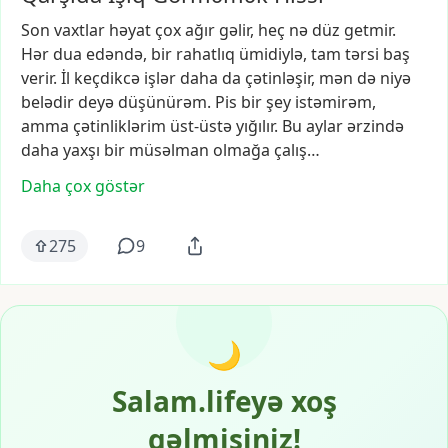
Son
vaxtlar
həyat
çox
ağır
gəlir,
heç
nə
düz
getmir.
Hər
dua
edəndə,
bir
rahatlıq
ümidiylə,
tam
tərsi
baş
verir.
İl
keçdikcə
işlər
daha
da
çətinləşir,
mən
də
niyə
belədir
deyə
düşünürəm.
Pis
bir
şey
istəmirəm,
amma
çətinliklərim
üst-üstə
yığılır.
Bu
aylar
ərzində
daha
yaxşı
bir
müsəlman
olmağa
çalış…
Daha çox göstər
275
9
🌙
Salam.lifeyə xoş
gəlmisiniz!