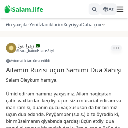
Salam.life
Az
Ən yaxşılar
Yeni
İzlədiklərim
Xeyriyyə
Daha çox
زهرا بتول
@zara_batool
•
bacı
•
8 iyl
Avtomatik tərcümə edildi
Ailəmin Ruzisi üçün Səmimi Dua Xahişi
Salam
Əleykum
hamıya.
Ümid
edirəm
hamınız
yaxşısınız.
Ailəm
həqiqətən
çətin
vaxtlardan
keçdiyi
üçün
sizə
müraciət
edirəm
və
inanıram
ki,
duanın
gücü
var,
xüsusən
də
bir-birimiz
üçün
dua
edəndə.
Peyğəmbər
(s.ə.s.)
bizə
öyrədib
ki,
bir
müsəlmanın
qiyabında
qardaşı
üçün
etdiyi
dua