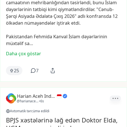
camaatının
mehribanlığından
təsirləndi,
bunu
İslam
dəyərlərinin
tətbiqi
kimi
qiymətləndirdilər.
"Cənub-
Şərqi
Asiyada
Ədalətə
Çıxış
2026"
adlı
konfransda
12
ölkədən
nümayəndələr
iştirak
etdi.
Pakistandan
Fehmida
Kanval
İslam
dəyərlərinin
müxtəlif
sa…
Daha çox göstər
25
7
Harian Aceh Indonesia
@harianacehindonesia
•
6s
Avtomatik tərcümə edildi
BPJS xəstələrinə lağ edən Doktor Elda,