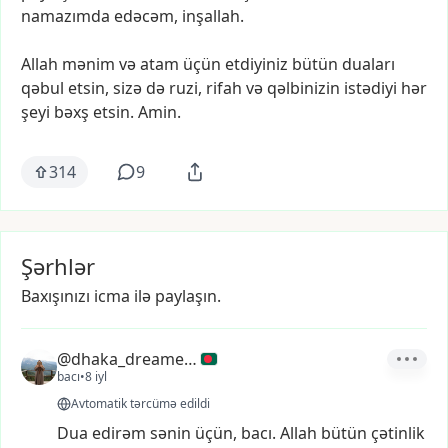
namazımda
edəcəm,
inşallah.
Allah
mənim
və
atam
üçün
etdiyiniz
bütün
duaları
qəbul
etsin,
sizə
də
ruzi,
rifah
və
qəlbinizin
istədiyi
hər
şeyi
bəxş
etsin.
Amin.
314
9
Şərhlər
Baxışınızı icma ilə paylaşın.
@dhaka_dreamer4
bacı
•
8 iyl
Avtomatik tərcümə edildi
Dua
edirəm
sənin
üçün,
bacı.
Allah
bütün
çətinlik