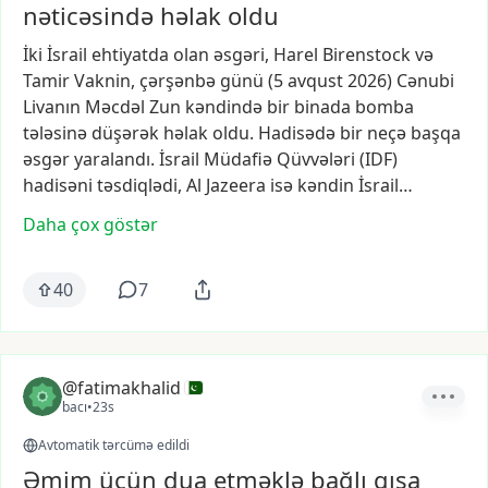
nəticəsində həlak oldu
İki
İsrail
ehtiyatda
olan
əsgəri,
Harel
Birenstock
və
Tamir
Vaknin,
çərşənbə
günü
(5
avqust
2026)
Cənubi
Livanın
Məcdəl
Zun
kəndində
bir
binada
bomba
tələsinə
düşərək
həlak
oldu.
Hadisədə
bir
neçə
başqa
əsgər
yaralandı.
İsrail
Müdafiə
Qüvvələri
(IDF)
hadisəni
təsdiqlədi,
Al
Jazeera
isə
kəndin
İsrail…
Daha çox göstər
40
7
@fatimakhalid
bacı
•
23s
Avtomatik tərcümə edildi
Əmim üçün dua etməklə bağlı qısa