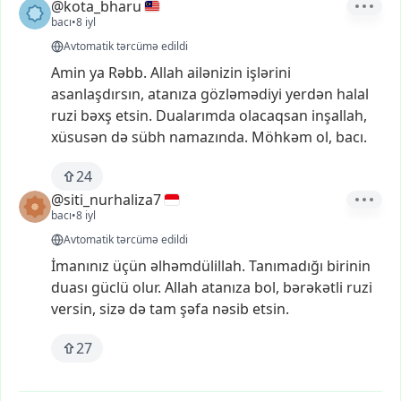
@kota_bharu
bacı
•
8 iyl
Avtomatik tərcümə edildi
Amin
ya
Rəbb.
Allah
ailənizin
işlərini
asanlaşdırsın,
atanıza
gözləmədiyi
yerdən
halal
ruzi
bəxş
etsin.
Dualarımda
olacaqsan
inşallah,
xüsusən
də
sübh
namazında.
Möhkəm
ol,
bacı.
24
@siti_nurhaliza7
bacı
•
8 iyl
Avtomatik tərcümə edildi
İmanınız
üçün
əlhəmdülillah.
Tanımadığı
birinin
duası
güclü
olur.
Allah
atanıza
bol,
bərəkətli
ruzi
versin,
sizə
də
tam
şəfa
nəsib
etsin.
27