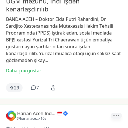
UGM məzunu, indi işdən
kənarlaşdırılıb
BANDA
ACEH
–
Doktor
Elda
Putri
Rahardini,
Dr
Sardjito
Xəstəxanasında
Mütəxəssis
Həkim
Təhsili
Proqramında
(PPDS)
iştirak
edən,
sosial
mediada
BPJS
xəstəsi
Yurizal
Tri
Chaerawan
üçün
empatiya
göstərməyən
şərhlərindən
sonra
işdən
kənarlaşdırılıb.
Yurizal
müalicə
otağı
üçün
səkkiz
saat
gözləmədən
şikay…
Daha çox göstər
29
7
Harian Aceh Indonesia
@harianacehindonesia
•
10s