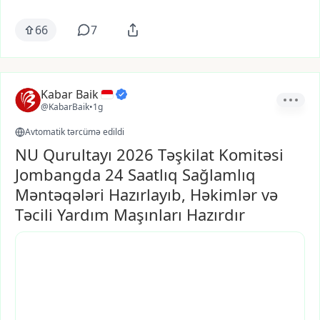
66
7
Kabar Baik
@KabarBaik
•
1g
Avtomatik tərcümə edildi
NU Qurultayı 2026 Təşkilat Komitəsi
Jombangda 24 Saatlıq Sağlamlıq
Məntəqələri Hazırlayıb, Həkimlər və
Təcili Yardım Maşınları Hazırdır