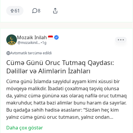
61
8
Mozaik Inilah
@mozaikinilah
•
1g
Avtomatik tərcümə edildi
Cümə Günü Oruc Tutmaq Qaydası:
Dəlillər və Alimlərin İzahları
Cümə
günü
İslamda
sayyidul
ayyam
kimi
xüsusi
bir
mövqeyə
malikdir.
İbadəti
çoxaltmaq
təşviq
olunsa
da,
yalnız
cümə
gününə
xas
olaraq
nafilə
oruc
tutmaq
məkruhdur,
hətta
bəzi
alimlər
bunu
haram
da
sayırlar.
Bu
qadağa
səhih
hədisə
əsaslanır:
“Sizdən
heç
kim
yalnız
cümə
günü
oruc
tutmasın,
yalnız
ondan…
Daha çox göstər