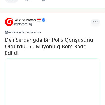
Gelora News
@geloraco
•
1g
Avtomatik tərcümə edildi
Deli Serdangda Bir Polis Qonşusunu
Öldürdü, 50 Milyonluq Borc Rədd
Edildi