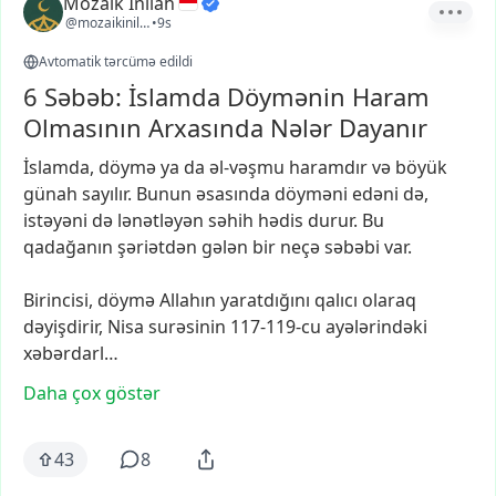
Mozaik Inilah
@mozaikinilah
•
9s
Avtomatik tərcümə edildi
6 Səbəb: İslamda Döymənin Haram
Olmasının Arxasında Nələr Dayanır
İslamda,
döymə
ya
da
əl-vəşmu
haramdır
və
böyük
günah
sayılır.
Bunun
əsasında
döyməni
edəni
də,
istəyəni
də
lənətləyən
səhih
hədis
durur.
Bu
qadağanın
şəriətdən
gələn
bir
neçə
səbəbi
var.
Birincisi,
döymə
Allahın
yaratdığını
qalıcı
olaraq
dəyişdirir,
Nisa
surəsinin
117-119-cu
ayələrindəki
xəbərdarl…
Daha çox göstər
43
8