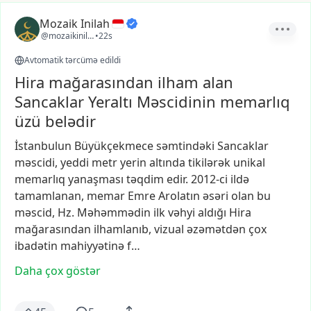
Mozaik Inilah
@mozaikinilah
•
22s
Avtomatik tərcümə edildi
Hira mağarasından ilham alan
Sancaklar Yeraltı Məscidinin memarlıq
üzü belədir
İstanbulun
Büyükçekmece
səmtindəki
Sancaklar
məscidi,
yeddi
metr
yerin
altında
tikilərək
unikal
memarlıq
yanaşması
təqdim
edir.
2012-ci
ildə
tamamlanan,
memar
Emre
Arolatın
əsəri
olan
bu
məscid,
Hz.
Məhəmmədin
ilk
vəhyi
aldığı
Hira
mağarasından
ilhamlanıb,
vizual
əzəmətdən
çox
ibadətin
mahiyyətinə
f…
Daha çox göstər