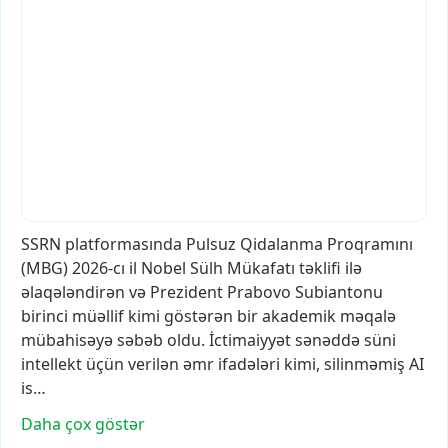
SSRN
platformasında
Pulsuz
Qidalanma
Proqramını
(MBG)
2026-cı
il
Nobel
Sülh
Mükafatı
təklifi
ilə
əlaqələndirən
və
Prezident
Prabovo
Subiantonu
birinci
müəllif
kimi
göstərən
bir
akademik
məqalə
mübahisəyə
səbəb
oldu.
İctimaiyyət
sənəddə
süni
intellekt
üçün
verilən
əmr
ifadələri
kimi,
silinməmiş
AI
is…
Daha çox göstər