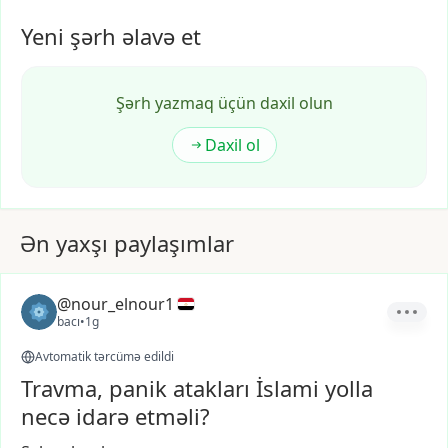
Yeni şərh əlavə et
Şərh yazmaq üçün daxil olun
Daxil ol
Ən yaxşı paylaşımlar
@nour_elnour1
bacı
•
1g
Avtomatik tərcümə edildi
Travma, panik atakları İslami yolla
necə idarə etməli?