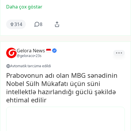
Daha çox göstər
314
8
Gelora News
@geloraco
•
23s
Avtomatik tərcümə edildi
Prabovonun adı olan MBG sənədinin
Nobel Sülh Mükafatı üçün süni
intellektlə hazırlandığı güclü şəkildə
ehtimal edilir