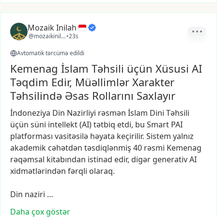
Mozaik Inilah
@mozaikinilah
•
23s
Avtomatik tərcümə edildi
Kemenag İslam Təhsili üçün Xüsusi AI
Təqdim Edir, Müəllimlər Xarakter
Təhsilində Əsas Rollarını Saxlayır
İndoneziya
Din
Nazirliyi
rəsmən
İslam
Dini
Təhsili
üçün
süni
intellekt
(AI)
tətbiq
etdi,
bu
Smart
PAI
platforması
vasitəsilə
həyata
keçirilir.
Sistem
yalnız
akademik
cəhətdən
təsdiqlənmiş
40
rəsmi
Kemenag
rəqəmsal
kitabından
istinad
edir,
digər
generativ
AI
xidmətlərindən
fərqli
olaraq.
Din
naziri
…
Daha çox göstər