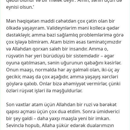
qəbul
olunur
və
bir
mələk
deyir:
‘Amin,
sənin
üçün
də
eynisi
olsun.’
Mən
həqiqətən
maddi
cəhətdən
çox
çətin
olan
bir
ölkədə
yaşayıram.
Valideynlərim
məni
kollecə
qədər
dəstəkləyir,
amma
bəzi
sağlamlıq
problemlərimə
görə
çox
işləyə
bilmirəm.
Atam
bizim
əsas
təminatçımızdır
və
Allahdan
qorxan
saleh
bir
insandır.
Amma
o,
rüşvətin
hər
yeri
bürüdüyü
bir
sistemdədir
–
əgər
oyuna
qatılmasan,
sənin
uğurunun
qabağını
kəsirlər.
Onun
maaşı,
normalda
hər
ay
gəlməli
olan,
iki-üç
ay
gecikir,
maaş
da
çox
aşağıdır,
amma
yaşayış
xərcləri
göylərə
qalxıb.
Onlar
bizə
əhəmiyyət
vermirlər,
çünki
özləri
rüşvət
işləri
ilə
məşğuldurlar.
Son
vaxtlar
atam
üçün
Allahdan
bir
ruzi
və
bərəkət
qapısı
açması
üçün
çox
dua
etdim.
Sonra
ümidverici
bir
şey
gəldi
–
daha
yaxşı
maaşla
yeni
bir
imkan.
Sevinclə
hopub,
Allaha
şükür
edərək
dualarımızın