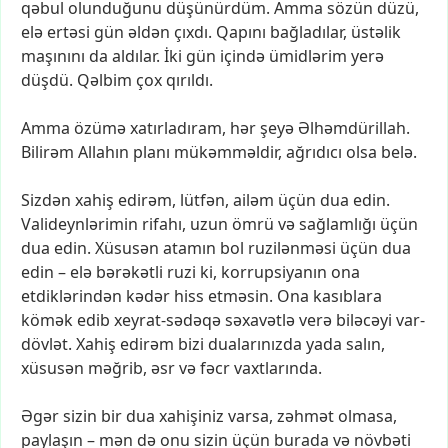
qəbul
olunduğunu
düşünürdüm.
Amma
sözün
düzü,
elə
ertəsi
gün
əldən
çıxdı.
Qapını
bağladılar,
üstəlik
maşınını
da
aldılar.
İki
gün
içində
ümidlərim
yerə
düşdü.
Qəlbim
çox
qırıldı.
Amma
özümə
xatırladıram,
hər
şeyə
Əlhəmdürillah.
Bilirəm
Allahın
planı
mükəmməldir,
ağrıdıcı
olsa
belə.
Sizdən
xahiş
edirəm,
lütfən,
ailəm
üçün
dua
edin.
Valideynlərimin
rifahı,
uzun
ömrü
və
sağlamlığı
üçün
dua
edin.
Xüsusən
atamın
bol
ruzilənməsi
üçün
dua
edin
–
elə
bərəkətli
ruzi
ki,
korrupsiyanın
ona
etdiklərindən
kədər
hiss
etməsin.
Ona
kasıblara
kömək
edib
xeyrat-sədəqə
səxavətlə
verə
biləcəyi
var-
dövlət.
Xahiş
edirəm
bizi
dualarınızda
yada
salın,
xüsusən
məğrib,
əsr
və
fəcr
vaxtlarında.
Əgər
sizin
bir
dua
xahişiniz
varsa,
zəhmət
olmasa,
paylaşın
–
mən
də
onu
sizin
üçün
burada
və
növbəti