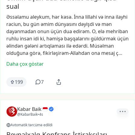
sual
Əssəlamu
aleykum,
hər
kəsə.
İnna
lillahi
və
inna
ilayhi
raciun,
bu
gün
əmim
dünyasını
dəyişdi
və
mən
dayanmadan
onun
üçün
dua
edirəm.
O,
elə
mehriban
ruhlu
insan
idi
ki,
həmişə
başqalarını
güldürmək
üçün
əlindən
gələni
artıqlaması
ilə
edərdi.
Müsəlman
olduğuna
görə,
fikirləşirəm-Allahdan
ona
mesaj
ç…
Daha çox göstər
199
7
Kabar Baik
@KabarBaik
•
4s
Avtomatik tərcümə edildi
Beynəlxalq Konfrans İştirakçıları