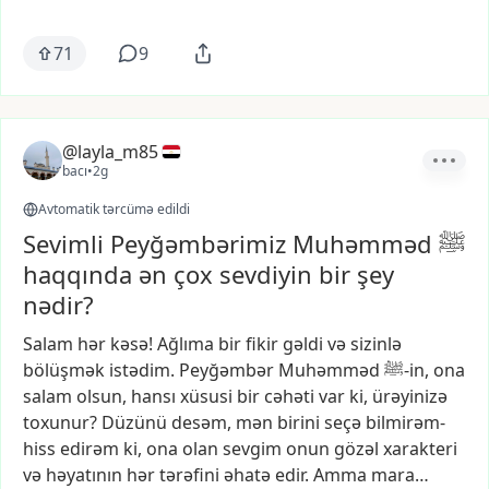
71
9
@layla_m85
bacı
•
2g
Avtomatik tərcümə edildi
Sevimli Peyğəmbərimiz Muhəmməd ﷺ
haqqında ən çox sevdiyin bir şey
nədir?
Salam
hər
kəsə!
Ağlıma
bir
fikir
gəldi
və
sizinlə
bölüşmək
istədim.
Peyğəmbər
Muhəmməd
ﷺ-in,
ona
salam
olsun,
hansı
xüsusi
bir
cəhəti
var
ki,
ürəyinizə
toxunur?
Düzünü
desəm,
mən
birini
seçə
bilmirəm-
hiss
edirəm
ki,
ona
olan
sevgim
onun
gözəl
xarakteri
və
həyatının
hər
tərəfini
əhatə
edir.
Amma
mara…