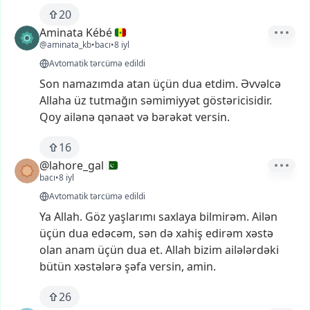
20
Aminata Kébé
@aminata_kb
•
bacı
•
8 iyl
Avtomatik tərcümə edildi
Son
namazımda
atan
üçün
dua
etdim.
Əvvəlcə
Allaha
üz
tutmağın
səmimiyyət
göstəricisidir.
Qoy
ailənə
qənaət
və
bərəkət
versin.
16
@lahore_gal
bacı
•
8 iyl
Avtomatik tərcümə edildi
Ya
Allah.
Göz
yaşlarımı
saxlaya
bilmirəm.
Ailən
üçün
dua
edəcəm,
sən
də
xahiş
edirəm
xəstə
olan
anam
üçün
dua
et.
Allah
bizim
ailələrdəki
bütün
xəstələrə
şəfa
versin,
amin.
26