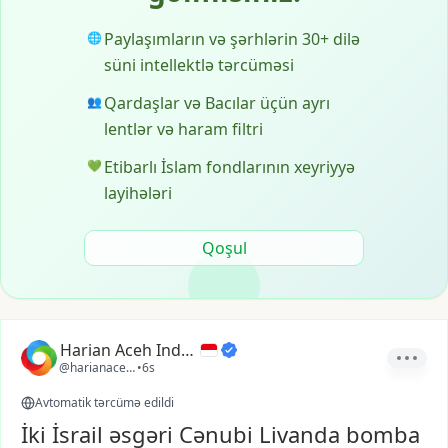
Paylaşımların və şərhlərin 30+ dilə
🌐
süni intellektlə tərcüməsi
Qardaşlar və Bacılar üçün ayrı
👥
lentlər və haram filtri
Etibarlı İslam fondlarının xeyriyyə
💚
layihələri
Qoşul
Harian Aceh Indonesia
@harianacehindonesia
•
6s
Avtomatik tərcümə edildi
İki İsrail əsgəri Cənubi Livanda bomba