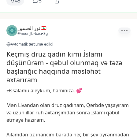
45
5
نور الحسين
@nour_lb
•
bacı
•
3g
Avtomatik tərcümə edildi
Keçmiş druz qadın kimi İslamı
düşünürəm - qəbul olunmaq və təzə
başlanğıc haqqında məsləhət
axtarıram
Əssəlamu
aleykum,
hamınıza.
💕
Mən
Livandan
olan
druz
qadınam,
Qərbdə
yaşayıram
və
uzun
illər
ruh
axtarışımdan
sonra
İslamı
qəbul
etməyə
hazıram.
Ailəmdən
öz
inancım
barədə
heç
bir
şey
öyrənmədən