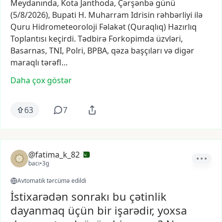
Meydanında,
Kota
Janthoda,
Çərşənbə
günü
(5/8/2026),
Bupati
H.
Muharram
Idrisin
rəhbərliyi
ilə
Quru
Hidrometeoroloji
Fəlakət
(Quraqlıq)
Hazırlıq
Toplantısı
keçirdi.
Tədbirə
Forkopimda
üzvləri,
Basarnas,
TNI,
Polri,
BPBA,
qəza
başçıları
və
digər
maraqlı
tərəfl…
Daha çox göstər
63
7
@fatima_k_82
bacı
•
3g
Avtomatik tərcümə edildi
İstixarədən sonrakı bu çətinlik
dayanmaq üçün bir işarədir, yoxsa