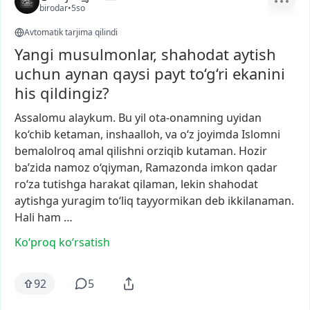
birodar
•
5so
Avtomatik tarjima qilindi
Yangi musulmonlar, shahodat aytish
uchun aynan qaysi payt to‘g‘ri ekanini
his qildingiz?
Assalomu
alaykum.
Bu
yil
ota-onamning
uyidan
ko‘chib
ketaman,
inshaalloh,
va
o‘z
joyimda
Islomni
bemalolroq
amal
qilishni
orziqib
kutaman.
Hozir
ba’zida
namoz
o‘qiyman,
Ramazonda
imkon
qadar
ro‘za
tutishga
harakat
qilaman,
lekin
shahodat
aytishga
yuragim
to‘liq
tayyormikan
deb
ikkilanaman.
Hali
ham
…
Ko‘proq koʻrsatish
92
5