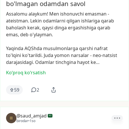
bo'lmagan odamdan savol
Assalomu
alaykum!
Men
ishonuvchi
emasman
-
ateistman.
Lekin
odamlarni
qilgan
ishlariga
qarab
baholash
kerak,
qaysi
dinga
ergashishiga
qarab
emas,
deb
o'ylayman.
Yaqinda
AQShda
musulmonlarga
qarshi
nafrat
to'lqini
ko'tarildi.
Juda
yomon
narsalar
-
neo-natsist
darajasidagi.
Odamlar
tinchgina
hayot
ke…
Ko‘proq koʻrsatish
59
2
@saud_amjad
birodar
•
1so