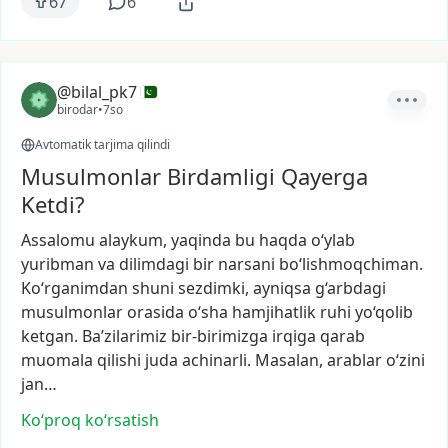
67
6
@bilal_pk7
birodar
•
7so
Avtomatik tarjima qilindi
Musulmonlar Birdamligi Qayerga
Ketdi?
Assalomu
alaykum,
yaqinda
bu
haqda
o‘ylab
yuribman
va
dilimdagi
bir
narsani
bo‘lishmoqchiman.
Ko‘rganimdan
shuni
sezdimki,
ayniqsa
g‘arbdagi
musulmonlar
orasida
o‘sha
hamjihatlik
ruhi
yo‘qolib
ketgan.
Ba’zilarimiz
bir-birimizga
irqiga
qarab
muomala
qilishi
juda
achinarli.
Masalan,
arablar
o‘zini
jan…
Ko‘proq koʻrsatish