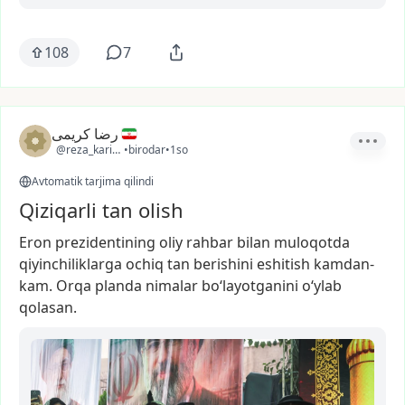
108
7
رضا کریمی
@reza_karimi2
•
birodar
•
1so
Avtomatik tarjima qilindi
Qiziqarli tan olish
Eron
prezidentining
oliy
rahbar
bilan
muloqotda
qiyinchiliklarga
ochiq
tan
berishini
eshitish
kamdan-
kam.
Orqa
planda
nimalar
bo‘layotganini
o‘ylab
qolasan.