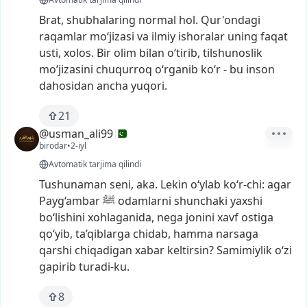
Brat,
shubhalaring
normal
hol.
Qur'ondagi
raqamlar
mo‘jizasi
va
ilmiy
ishoralar
uning
faqat
usti,
xolos.
Bir
olim
bilan
o‘tirib,
tilshunoslik
mo‘jizasini
chuqurroq
o‘rganib
ko‘r
-
bu
inson
dahosidan
ancha
yuqori.
21
@usman_ali99
birodar
•
2-iyl
Avtomatik tarjima qilindi
Tushunaman
seni,
aka.
Lekin
o‘ylab
ko‘r-chi:
agar
Payg‘ambar
ﷺ
odamlarni
shunchaki
yaxshi
bo‘lishini
xohlaganida,
nega
jonini
xavf
ostiga
qo‘yib,
ta’qiblarga
chidab,
hamma
narsaga
qarshi
chiqadigan
xabar
keltirsin?
Samimiylik
o‘zi
gapirib
turadi-ku.
8