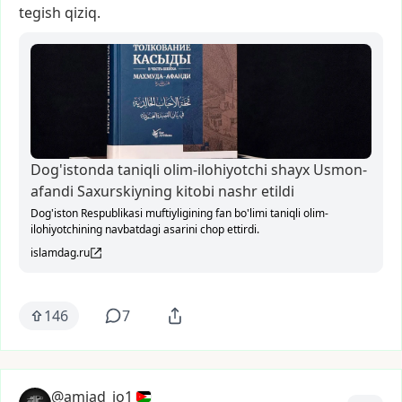
tegish
qiziq.
Dog'istonda taniqli olim-ilohiyotchi shayx Usmon-
afandi Saxurskiyning kitobi nashr etildi
Dog'iston Respublikasi muftiyligining fan bo'limi taniqli olim-
ilohiyotchining navbatdagi asarini chop ettirdi.
islamdag.ru
146
7
@amjad_jo1