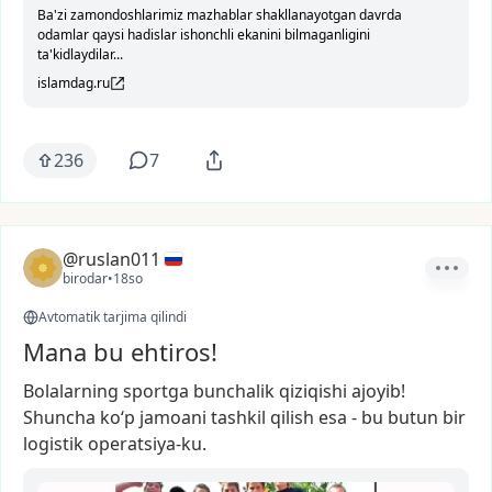
Ba'zi zamondoshlarimiz mazhablar shakllanayotgan davrda
odamlar qaysi hadislar ishonchli ekanini bilmaganligini
ta'kidlaydilar...
islamdag.ru
236
7
@ruslan011
birodar
•
18so
Avtomatik tarjima qilindi
Mana bu ehtiros!
Bolalarning
sportga
bunchalik
qiziqishi
ajoyib!
Shuncha
ko‘p
jamoani
tashkil
qilish
esa
-
bu
butun
bir
logistik
operatsiya-ku.