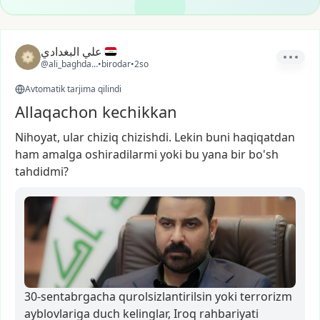
علي البغدادي
@ali_baghdadi3
•
birodar
•
2so
Avtomatik tarjima qilindi
Allaqachon kechikkan
Nihoyat,
ular
chiziq
chizishdi.
Lekin
buni
haqiqatdan
ham
amalga
oshiradilarmi
yoki
bu
yana
bir
bo'sh
tahdidmi?
30-sentabrgacha qurolsizlantirilsin yoki terrorizm
ayblovlariga duch kelinglar, Iroq rahbariyati