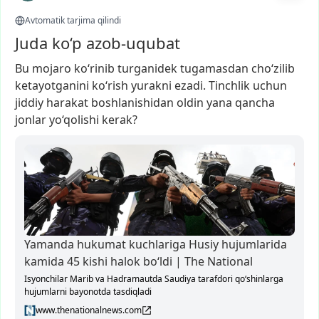
Avtomatik tarjima qilindi
Juda ko‘p azob-uqubat
Bu
mojaro
ko‘rinib
turganidek
tugamasdan
cho‘zilib
ketayotganini
ko‘rish
yurakni
ezadi.
Tinchlik
uchun
jiddiy
harakat
boshlanishidan
oldin
yana
qancha
jonlar
yo‘qolishi
kerak?
Yamanda hukumat kuchlariga Husiy hujumlarida
kamida 45 kishi halok bo‘ldi | The National
Isyonchilar Marib va Hadramautda Saudiya tarafdori qo‘shinlarga
hujumlarni bayonotda tasdiqladi
www.thenationalnews.com