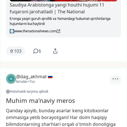
Saudiya Arabistonga yangi houthi hujumi 11
fuqaroni jarohatladi | The National
Eronga yaqin guruh qirollik va Yamandagi hukumat qo‘shinlariga
hujumlarni kuchaytirdi
www.thenationalnews.com
103
6
@dag_akhmat
birodar
•
7so
Avtomatik tarjima qilindi
Muhim ma'naviy meros
Qanday
ajoyib,
bunday
asarlar
keng
kitobxonlar
ommasiga
yetib
borayotgani!
Har
doim
haqiqiy
bilimdonlarning
sharhlari
orqali
o'tmish
donoligiga