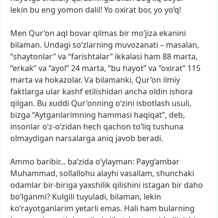
lekin
bu
eng
yomon
dalil!
Yo
oxirat
bor,
yo
yo‘q!
Men
Qur’on
aql
bovar
qilmas
bir
mo‘jiza
ekanini
bilaman.
Undagi
so‘zlarning
muvozanati
–
masalan,
“shaytonlar”
va
“farishtalar”
ikkalasi
ham
88
marta,
“erkak”
va
“ayol”
24
marta,
“bu
hayot”
va
“oxirat”
115
marta
va
hokazolar.
Va
bilamanki,
Qur’on
ilmiy
faktlarga
ular
kashf
etilishidan
ancha
oldin
ishora
qilgan.
Bu
xuddi
Qur’onning
o‘zini
isbotlash
usuli,
bizga
“Aytganlarimning
hammasi
haqiqat”,
deb,
insonlar
o‘z-o‘zidan
hech
qachon
to‘liq
tushuna
olmaydigan
narsalarga
aniq
javob
beradi.
Ammo
baribir...
ba’zida
o‘ylayman:
Payg‘ambar
Muhammad,
sollallohu
alayhi
vasallam,
shunchaki
odamlar
bir-biriga
yaxshilik
qilishini
istagan
bir
daho
bo‘lganmi?
Kulgili
tuyuladi,
bilaman,
lekin
ko‘rayotganlarim
yetarli
emas.
Hali
ham
bularning