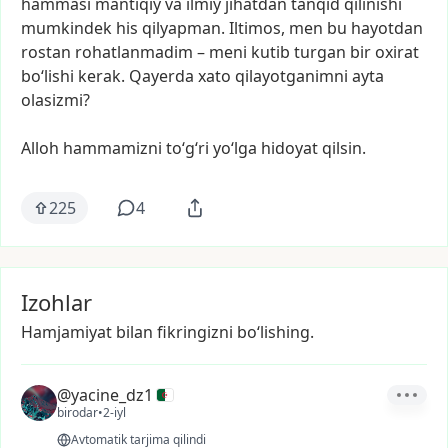
hammasi
mantiqiy
va
ilmiy
jihatdan
tanqid
qilinishi
mumkindek
his
qilyapman.
Iltimos,
men
bu
hayotdan
rostan
rohatlanmadim
–
meni
kutib
turgan
bir
oxirat
bo‘lishi
kerak.
Qayerda
xato
qilayotganimni
ayta
olasizmi?
Alloh
hammamizni
to‘g‘ri
yo‘lga
hidoyat
qilsin.
225
4
Izohlar
Hamjamiyat bilan fikringizni bo‘lishing.
@yacine_dz1
birodar
•
2-iyl
Avtomatik tarjima qilindi