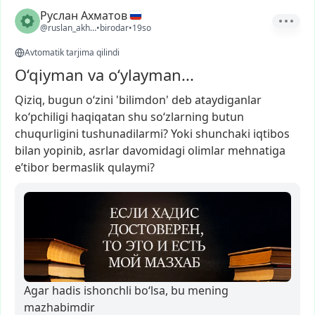
Руслан Ахматов
@ruslan_akhmatov1
•
birodar
•
19so
Avtomatik tarjima qilindi
O‘qiyman va o‘ylayman...
Qiziq,
bugun
o‘zini
'bilimdon'
deb
ataydiganlar
ko‘pchiligi
haqiqatan
shu
so‘zlarning
butun
chuqurligini
tushunadilarmi?
Yoki
shunchaki
iqtibos
bilan
yopinib,
asrlar
davomidagi
olimlar
mehnatiga
e’tibor
bermaslik
qulaymi?
Agar hadis ishonchli bo‘lsa, bu mening
mazhabimdir