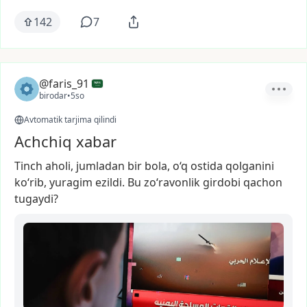
142
7
@faris_91
birodar
•
5so
Avtomatik tarjima qilindi
Achchiq xabar
Tinch
aholi,
jumladan
bir
bola,
o‘q
ostida
qolganini
ko‘rib,
yuragim
ezildi.
Bu
zo‘ravonlik
girdobi
qachon
tugaydi?