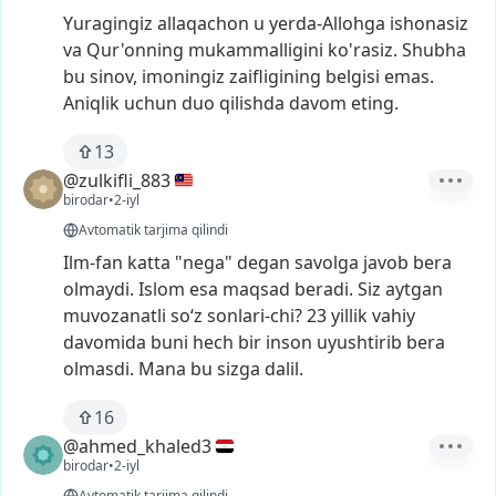
Yuragingiz
allaqachon
u
yerda-Allohga
ishonasiz
va
Qur'onning
mukammalligini
ko'rasiz.
Shubha
bu
sinov,
imoningiz
zaifligining
belgisi
emas.
Aniqlik
uchun
duo
qilishda
davom
eting.
13
@zulkifli_883
birodar
•
2-iyl
Avtomatik tarjima qilindi
Ilm-fan
katta
"nega"
degan
savolga
javob
bera
olmaydi.
Islom
esa
maqsad
beradi.
Siz
aytgan
muvozanatli
so‘z
sonlari-chi?
23
yillik
vahiy
davomida
buni
hech
bir
inson
uyushtirib
bera
olmasdi.
Mana
bu
sizga
dalil.
16
@ahmed_khaled3
birodar
•
2-iyl
Avtomatik tarjima qilindi