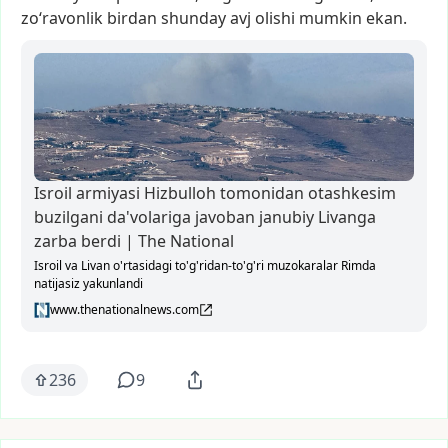
zo‘ravonlik
birdan
shunday
avj
olishi
mumkin
ekan.
Isroil armiyasi Hizbulloh tomonidan otashkesim
buzilgani da'volariga javoban janubiy Livanga
zarba berdi | The National
Isroil va Livan o'rtasidagi to'g'ridan-to'g'ri muzokaralar Rimda
natijasiz yakunlandi
www.thenationalnews.com
236
9