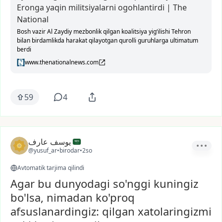
Eronga yaqin militsiyalarni ogohlantirdi | The
National
Bosh vazir Al Zaydiy mezbonlik qilgan koalitsiya yig‘ilishi Tehron
bilan birdamlikda harakat qilayotgan qurolli guruhlarga ultimatum
berdi
www.thenationalnews.com
59
4
يوسف عارف
@yusuf_ar
•
birodar
•
2so
Avtomatik tarjima qilindi
Agar bu dunyodagi so'nggi kuningiz
bo'lsa, nimadan ko'proq
afsuslanardingiz: qilgan xatolaringizmi