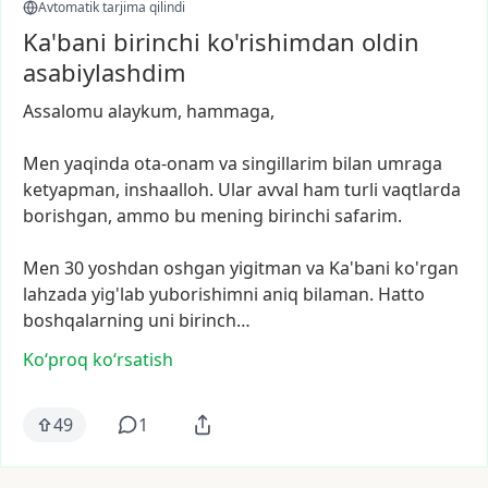
Avtomatik tarjima qilindi
Ka'bani birinchi ko'rishimdan oldin
asabiylashdim
Assalomu
alaykum,
hammaga,
Men
yaqinda
ota-onam
va
singillarim
bilan
umraga
ketyapman,
inshaalloh.
Ular
avval
ham
turli
vaqtlarda
borishgan,
ammo
bu
mening
birinchi
safarim.
Men
30
yoshdan
oshgan
yigitman
va
Ka'bani
ko'rgan
lahzada
yig'lab
yuborishimni
aniq
bilaman.
Hatto
boshqalarning
uni
birinch…
Ko‘proq koʻrsatish
49
1