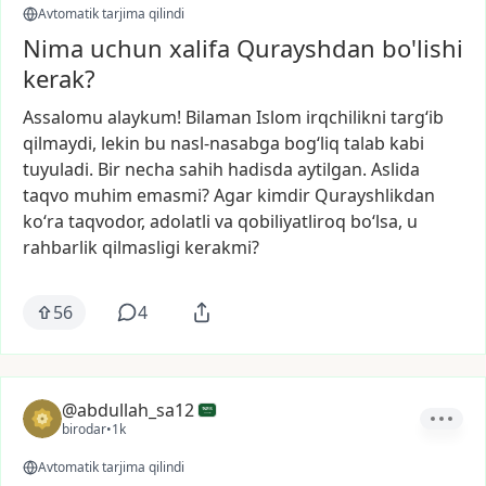
Avtomatik tarjima qilindi
Nima uchun xalifa Qurayshdan bo'lishi
kerak?
Assalomu
alaykum!
Bilaman
Islom
irqchilikni
targ‘ib
qilmaydi,
lekin
bu
nasl-nasabga
bog‘liq
talab
kabi
tuyuladi.
Bir
necha
sahih
hadisda
aytilgan.
Aslida
taqvo
muhim
emasmi?
Agar
kimdir
Qurayshlikdan
ko‘ra
taqvodor,
adolatli
va
qobiliyatliroq
bo‘lsa,
u
rahbarlik
qilmasligi
kerakmi?
56
4
@abdullah_sa12
birodar
•
1k
Avtomatik tarjima qilindi