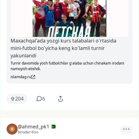
Maxachqal'ada yozgi kurs talabalari o'rtasida
mini-futbol bo'yicha keng ko'lamli turnir
yakunlandi
Turnir davomida yosh futbolchilar g'alaba uchun chinakam irodani
namoyish etishdi.
islamdag.ru
204
6
@ahmed_pk1
birodar
•
6so