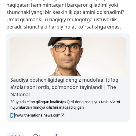
haqiqatan
ham
mintaqani
barqaror
qiladimi
yoki
shunchaki
yangi
bir
keskinlik
qatlamini
qo'shadimi?
Umid
qilamanki,
u
haqiqiy
muloqotga
ustuvorlik
beradi,
shunchaki
harbiy
holat
ko'rsatishga
emas.
Saudiya boshchiligidagi dengiz mudofaa ittifoqi
a'zolar soni ortib, qo'mondon tayinlandi | The
National
30-iyulda e'lon qilingan koalitsiya Qizil dengizdagi yuk tashuvlarni
hujumlardan himoya qilishni maqsad qilgan
www.thenationalnews.com