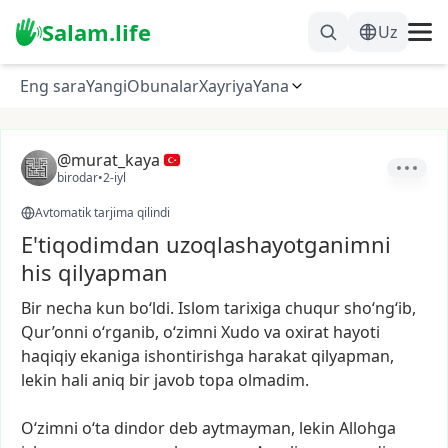
Salam.life
Uz
Eng sara
Yangi
Obunalar
Xayriya
Yana
@murat_kaya
birodar
•
2-iyl
Avtomatik tarjima qilindi
E'tiqodimdan uzoqlashayotganimni
his qilyapman
Bir
necha
kun
bo‘ldi.
Islom
tarixiga
chuqur
sho‘ng‘ib,
Qur’onni
o‘rganib,
o‘zimni
Xudo
va
oxirat
hayoti
haqiqiy
ekaniga
ishontirishga
harakat
qilyapman,
lekin
hali
aniq
bir
javob
topa
olmadim.
O‘zimni
o‘ta
dindor
deb
aytmayman,
lekin
Allohga