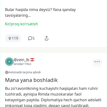
Bular
haqida
nima
deysiz?
Yana
qanday
tavsiyalaring…
Ko‘proq koʻrsatish
119
5
@zein_lb
birodar
•
19so
Avtomatik tarjima qilindi
Mana yana boshladik
Bu
zo‘ravonlikning
kuchayishi
haqiqatan
ham
ruhni
tushiradi,
ayniqsa
Rimda
muzokaralar
faol
ketayotgan
paytda.
Diplomatiya
hech
qachon
adolatli
imkoniyat
topa
oladimi,
degan
savol
tug‘diradi,