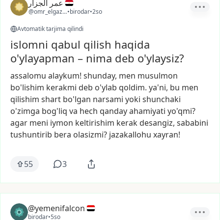
عمر الجزار
@omr_elgazzar
•
birodar
•
2so
Avtomatik tarjima qilindi
islomni qabul qilish haqida
o'ylayapman – nima deb o'ylaysiz?
assalomu
alaykum!
shunday,
men
musulmon
bo'lishim
kerakmi
deb
o'ylab
qoldim.
ya'ni,
bu
men
qilishim
shart
bo'lgan
narsami
yoki
shunchaki
o'zimga
bog'liq
va
hech
qanday
ahamiyati
yo'qmi?
agar
meni
iymon
keltirishim
kerak
desangiz,
sababini
tushuntirib
bera
olasizmi?
jazakallohu
xayran!
55
3
@yemenifalcon
birodar
•
5so