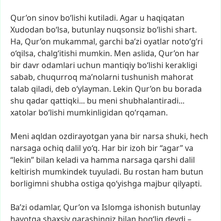
Qur’on
sinov
bo‘lishi
kutiladi.
Agar
u
haqiqatan
Xudodan
bo‘lsa,
butunlay
nuqsonsiz
bo‘lishi
shart.
Ha,
Qur’on
mukammal,
garchi
ba’zi
oyatlar
noto‘g‘ri
o‘qilsa,
chalg‘itishi
mumkin.
Men
aslida,
Qur’on
har
bir
davr
odamlari
uchun
mantiqiy
bo‘lishi
kerakligi
sabab,
chuqurroq
ma’nolarni
tushunish
mahorat
talab
qiladi,
deb
o‘ylayman.
Lekin
Qur’on
bu
borada
shu
qadar
qattiqki...
bu
meni
shubhalantiradi...
xatolar
bo‘lishi
mumkinligidan
qo‘rqaman.
Meni
aqldan
ozdirayotgan
yana
bir
narsa
shuki,
hech
narsaga
ochiq
dalil
yo‘q.
Har
bir
izoh
bir
“agar”
va
“lekin”
bilan
keladi
va
hamma
narsaga
qarshi
dalil
keltirish
mumkindek
tuyuladi.
Bu
rostan
ham
butun
borligimni
shubha
ostiga
qo‘yishga
majbur
qilyapti.
Ba’zi
odamlar,
Qur’on
va
Islomga
ishonish
butunlay
hayotga
shaxsiy
qarashingiz
bilan
bog‘liq
deydi
–