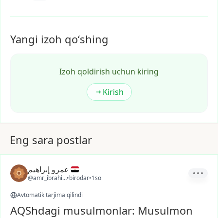
Yangi izoh qoʻshing
Izoh qoldirish uchun kiring
Kirish
Eng sara postlar
عمرو إبراهيم
@amr_ibrahim1
•
birodar
•
1so
Avtomatik tarjima qilindi
AQShdagi musulmonlar: Musulmon