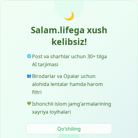
🌙
Salam.lifega xush
kelibsiz!
Post va sharhlar uchun 30+ tilga
🌐
AI tarjimasi
Birodarlar va Opalar uchun
👥
alohida lentalar hamda harom
filtri
Ishonchli islom jamgʻarmalarining
💚
xayriya loyihalari
Qoʻshiling