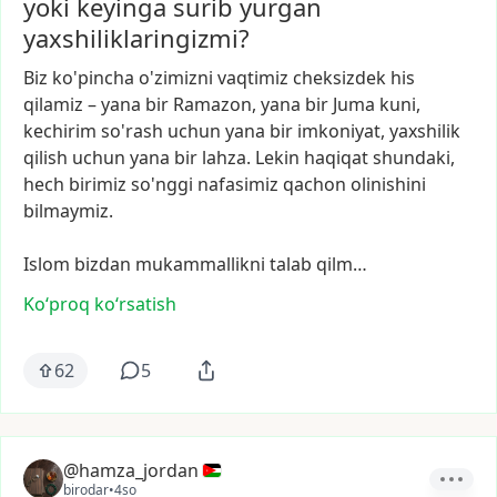
yoki keyinga surib yurgan
yaxshiliklaringizmi?
Biz
ko'pincha
o'zimizni
vaqtimiz
cheksizdek
his
qilamiz
–
yana
bir
Ramazon,
yana
bir
Juma
kuni,
kechirim
so'rash
uchun
yana
bir
imkoniyat,
yaxshilik
qilish
uchun
yana
bir
lahza.
Lekin
haqiqat
shundaki,
hech
birimiz
so'nggi
nafasimiz
qachon
olinishini
bilmaymiz.
Islom
bizdan
mukammallikni
talab
qilm…
Ko‘proq koʻrsatish
62
5
@hamza_jordan
birodar
•
4so