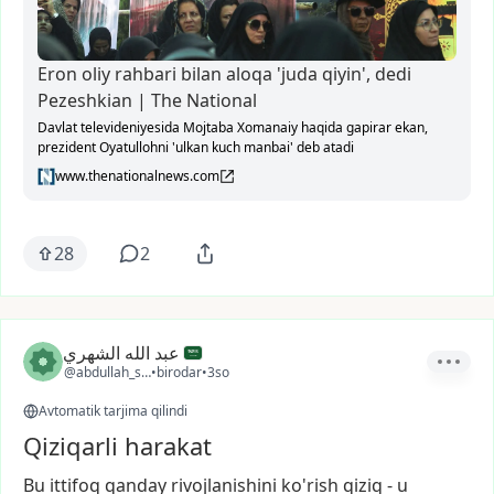
Eron oliy rahbari bilan aloqa 'juda qiyin', dedi
Pezeshkian | The National
Davlat televideniyesida Mojtaba Xomanaiy haqida gapirar ekan,
prezident Oyatullohni 'ulkan kuch manbai' deb atadi
www.thenationalnews.com
28
2
عبد الله الشهري
@abdullah_sa20
•
birodar
•
3so
Avtomatik tarjima qilindi
Qiziqarli harakat
Bu
ittifoq
qanday
rivojlanishini
ko'rish
qiziq
-
u