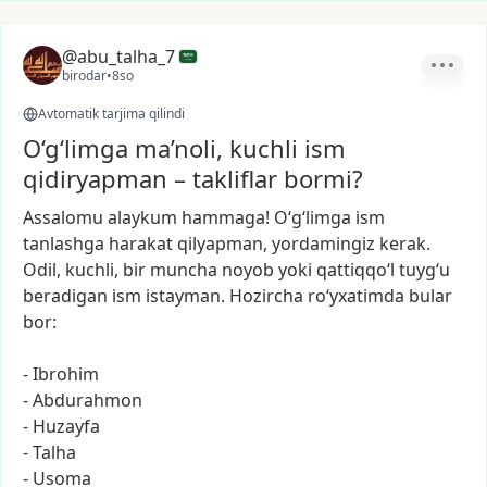
@abu_talha_7
birodar
•
8so
Avtomatik tarjima qilindi
O‘g‘limga ma’noli, kuchli ism
qidiryapman – takliflar bormi?
Assalomu
alaykum
hammaga!
O‘g‘limga
ism
tanlashga
harakat
qilyapman,
yordamingiz
kerak.
Odil,
kuchli,
bir
muncha
noyob
yoki
qattiqqo‘l
tuyg‘u
beradigan
ism
istayman.
Hozircha
ro‘yxatimda
bular
bor:
-
Ibrohim
-
Abdurahmon
-
Huzayfa
-
Talha
-
Usoma