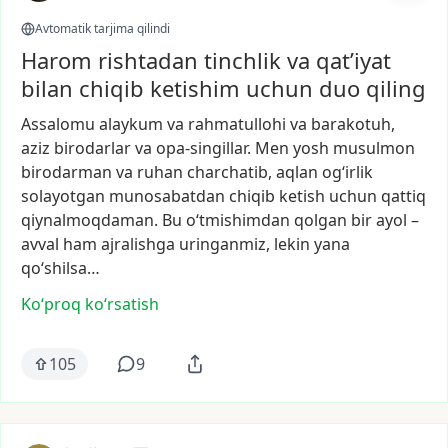
Avtomatik tarjima qilindi
Harom rishtadan tinchlik va qat’iyat
bilan chiqib ketishim uchun duo qiling
Assalomu
alaykum
va
rahmatullohi
va
barakotuh,
aziz
birodarlar
va
opa-singillar.
Men
yosh
musulmon
birodarman
va
ruhan
charchatib,
aqlan
og‘irlik
solayotgan
munosabatdan
chiqib
ketish
uchun
qattiq
qiynalmoqdaman.
Bu
o‘tmishimdan
qolgan
bir
ayol
–
avval
ham
ajralishga
uringanmiz,
lekin
yana
qo‘shilsa…
Ko‘proq koʻrsatish
105
9