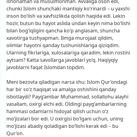
ishonaman
va
musulmonman.
Avvaliga
oson
edi,
chunki
Islom
shunchaki
mantiqiy
ko‘rinardi
–
u
yaxshi
inson
bo‘lish
va
xavfsizlikda
qolish
haqida
edi.
Lekin
hozir,
butun
bu
hayot
aslida
undan
keyin
nima
bo‘lishi
bilan
bog‘iqligini
qancha
ko‘p
anglasam,
shuncha
xavotirga
tushyapman.
Ilmga
murojaat
qildim,
olimlar
hayotni
qanday
tushunishlariga
qiziqdim.
Ularning
fikrlariga,
xulosalariga
qaradim,
lekin
rostini
aytsam?
Katta
savollarga
javoblari
yo‘q.
Haqiyqiy
javoblarni
faqat
Islomdan
topdim.
Meni
bezovta
qiladigan
narsa
shu:
Islom
Qur’ondagi
har
bir
so‘z
haqiqat
va
amalga
oshishini
qanday
isbotlaydi?
Payg‘ambar
Muhammad,
sollallohu
alayhi
vasallam,
oxirgi
elchi
edi.
Oldingi
payg‘ambarlarning
hammasi
odamlarni
hidoyat
qilish
uchun
o‘z
mo‘jizalari
bor
edi.
U
oxirgisi
bo‘lgani
uchun,
uning
mo‘jizasi
abadiy
qoladigan
bo‘lishi
kerak
edi
–
bu
Qur’on.