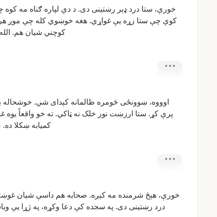
خورې،
ستا
درد
ډېر
رښتینی
دی.
د
دې
لپاره
ګناه
مه
کوه
چ
کوې
چې
ستا
زړه
یې
غواړي.
هغه
خوښوي
کله
چې
موږ
هر
کوچني
شیان
هم.
الله
اوووه،
ښوونځی
څومره
ظالمانه
کېدای
شي.
خوشحاله
ی
پرې
کړ.
ستا
ارزښت
نور
خلک
نه
ټاکي.
ته
خو
واقعاً
یوه
غو
کمیابه
ښکلا
ده.
خ
خورې،
هېڅ
شرمنده
مه
کېږه.
صحابه
هم
داسې
شيان
غوښت
درد
رښتینی
دی.
په
سجده
کې
دعا
وکړه،
په
ژړا
یې
وبا