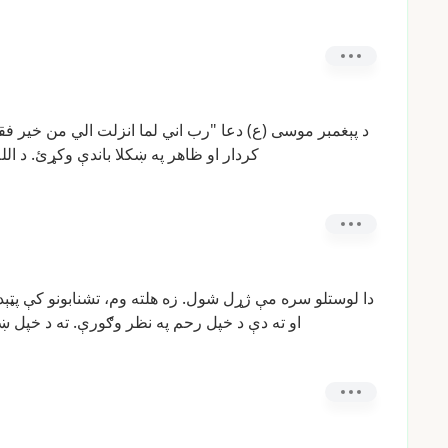
د
پېغمبر
موسى
(ع)
دعا
"رب
اني
لما
انزلت
الي
من
خير
فق
کردار
او
ظاهر
په
ښکلا
باندې
وکړئ.
د
الل
دا
لوستلو
سره
مې
ژړل
شول.
زه
هلته
وم،
تشنابونو
کې
پټېد
او
ته
دې
د
خپل
رحم
په
نظر
وګورې.
ته
د
خپل
ښک