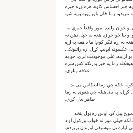
په
څېر
احساس
کاوه.
هره
وړه
خبره
ه
تېرېدو،
زما
ځان
باور
ټوټه
ټوټه
شو.
یو
ځوان
ولیده.
موږ
واقعاً
خبرې
نه
او
بیا
ځو-خو
زه
هغه
له
خپل
ذهن
نه
غه
په
اړه
فکر
کوم؛
ما
د
هغه
په
اړه
ې
عکسونه
اېډېټ
کړل.
زه
راتلونکی
یو
ارامه،
غلی
موجودیت
لري.
خو
په
هیڅکله
زما
په
څېر
بدرنګه
کس
سره
علاقه
ونلري.
وله
ځکه
چې
زما
انعکاس
مې
بد
ل
کړل،
په
دې
هیله
چې
هغوی
به
زما
ظاهر
بدل
کړي.
مونځ
پیل
کړ.
اوس
زه
ټول
پنځه
لکه
خپلې
مور
ته
ځواب
ورکول
او
د
ې
لپاره
تل
موسیقي
اورېدل
پرېږدم.