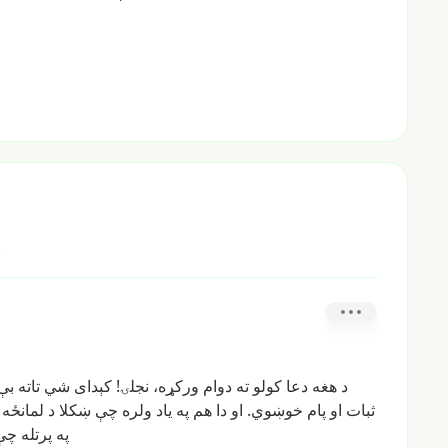
له ټولنې
د
هغه
دعا
کولو
ته
دوام
ورکړه،
نجلۍ!
کېدای
شي
تاته
بې
ثبات
او
پام
خوښوي.
او
دا
هم
په
یاد
ولره
چې
ښکلا
د
لمانځه
په
پرتله
چې