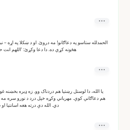
الحمدلله
ستاسو
په
دعاګانو!
مه
دروئ.
او
د
ښکلا
په
اړه
–
نب
هڅونه
کړې
ده.
دا
دعا
وکړئ:
'اللهم
انت
ح
یا
الله،
دا
لوستل
رښتیا
هم
دردناک
وو.
زه
ډیره
بخښنه
غوا
هم
دعاګانې
کوې.
مهرباني
وکړه
خپل
درد
د
نورو
سره
مه
دي.
الله
دې
درته
هغه
اسانتیا
او
ښ