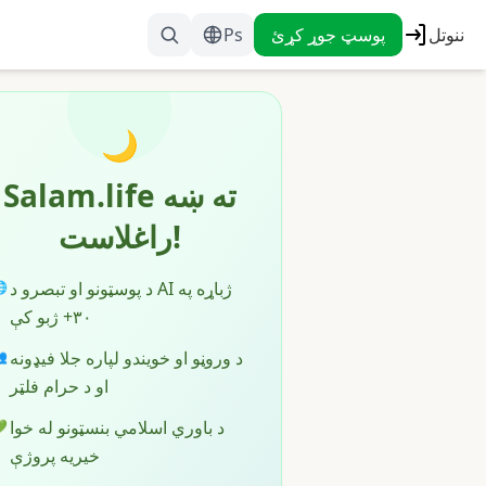
Ps
پوسټ جوړ کړئ
ننوتل
🌙
Salam.life ته ښه
راغلاست!
د پوسټونو او تبصرو د AI ژباړه په

۳۰+ ژبو کې
د وروڼو او خویندو لپاره جلا فیډونه

او د حرام فلټر
د باوري اسلامي بنسټونو له خوا

خیریه پروژې