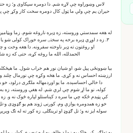
لاس
وښوراوه
چې
لاړه
شم.
دا
دومره
سپکاوی
و؛
زه
حت
حیران
یم
چې
ولې
ما
ټول
کال
دومره
سخت
کار
وکړ
چې
پ
له
هغه
سمدستي
وروسته،
زه
ډېره
ناروغه
شوم.
زما
ویټامین
۳.
زه
د
اوړي
ډېره
برخه
په
سختۍ
سره
خوراک
کولی
شو
یا
او
روغتون
ته
ډېر
ناوخته
سفرونه.
دا
هغه
وخت
و
چ
الحمدلله،
الله
ما
روغه
کړه،
حتی
که
زه
شای
بیا
ښوونځی
پیل
شو،
او
شیان
نور
هم
خراب
شول.
ما
هیڅکله
ارزښته
احساس
نه
و
کړی.
ما
هڅه
وکړه
چې
نورمال
چلند
و
دا
خالي
احساسېده.
ما
یو
اوږدمهاله
ملګری
درلود،
خو
ه
کوله،
نو
ما
اړ
شوم
چې
لرې
شم.
له
هغې
وروسته،
زه
به
کې
پټېدم
ځکه
چې
ما
سره
د
کېناستلو
لپاره
څوک
نه
و.
زه
خو
زه
همدومره
یوازې
وم.
کورنی
ژوند
هم
یو
ګډوډی
و-تل
سوله
ایز
نه
و؛
تل
ګډوډ
او
ترینګلی.
زه
کور
ته
له
تګ
وېرېږ
په
ټولګي
کې
خلک
به
زما
د
ظاهر
په
اړه
تبصرې
کولې،
ما
له