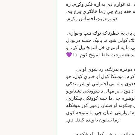
ی
نه
غواړم
دې
په
اړه
فکر
وکړم.
زه
ه
هغه
ورځ
چې
زما
ځانګړې
ورځ
وه،
دومره
ټیټ
احساس
وکړم.
ډي
په
خطرناکه
توګه
ټیټ
و-یوازې
تګ
کولی
شو.
ما
پانېک
حمله
درلودل
ې
ما
په
لومړي
ځل
لمونځ
پیل
کړ،
او
د
هغه
وخت
غلط
لمونځ
کوم
lol
💜
دومره
بدرنګه،
رد
شوې
او
بې
کړم،
موسکا
کول
او
خبرې
کول،
خو
غوی
ماته
بې
احترامي
او
شرمندګي
د
ډوډۍ
پر
مهال
د
ښوونځي
تشنابونو
پوهېږم
چې
دا
خفه
کوونکې
ښکاري،
جنګونه
او
فشار.
زموږ
کور
هیڅکله
م؛
یوازینی
شیان
چې
ما
متوجه
کوي
زما
تلیفون
یا
ویده
کېدل
دي.
شیانو
بې
برخې
کول،
او
ځکه
چې