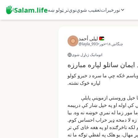
Salam.life
نور
خیرات
تعقیب شوي
نوي
تر ټولو ښه
ليلى أحمد
چنگاښ ۱۸
•
خور
•
@layla_993
اتوماتیک ژباړل شوی
یمان ساتلو لپاره مبارزه
باسم
ځکه
چې
ما
سره
د
خبرو
کولو
لپاره
څوک
نشته.
خپل
وروستي
ازموینې
پایلې
کې
اوله
او
په
خپل
ښار
کې
درېیمه
ا
مور
زما
له
نمرې
خوښه
نه
وه.
بیا
زه
لا
دمخه
ډېر
خراب
احساس
کوم.
لکه
ناڅرګنده
او
په
هغه
ځای
کې
تر
ر
مهال،
یو
هلک
په
لفظي
توګه
ما
ته