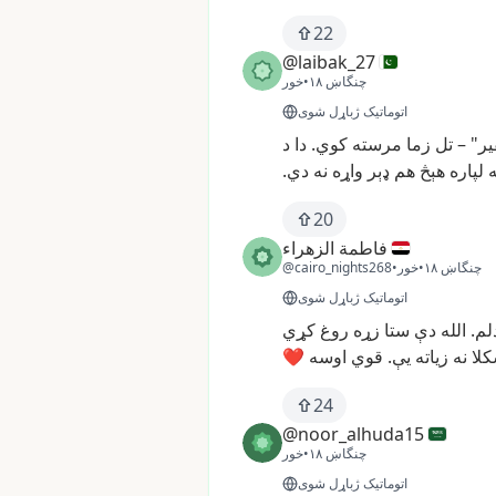
22
@laibak_27
چنگاښ ۱۸
•
خور
اتوماتیک ژباړل شوی
ير"
–
تل
زما
مرسته
کوي.
دا
د
ه
لپاره
هېڅ
هم
ډېر
واړه
نه
دي.
20
فاطمة الزهراء
چنگاښ ۱۸
•
خور
•
@cairo_nights268
اتوماتیک ژباړل شوی
لم.
الله
دې
ستا
زړه
روغ
کړي
لا
نه
زیاته
یې.
قوي
اوسه
❤️
24
@noor_alhuda15
چنگاښ ۱۸
•
خور
اتوماتیک ژباړل شوی