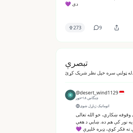
دی
💜
273
9
تبصرې
 سره خپل نظر شریک کړئ.
@desert_wind1129
چنگاښ ۱۸
•
خور
اتوماتیک ژباړل شوی
وقوفه
ښکاري،
خو
الله
تعالی
په
نور
کې
هم
ده.
ښايي
د
هغې
ته
فکر
کوې،
ډېره
ځلېږې
💜