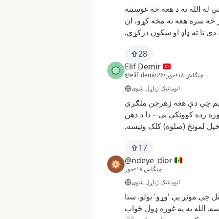
ې
له
الله
نه
د
هغه
څه
غوښتنه
څه
سره
هغه
ته
مخه
کړو،
ان
دې
تا
ته
ډاډ
او
سکون
درکړي.
28
Elif Demir
چنگاښ ۱۸
•
خور
•
@elif_demir26
اتوماتیک ژباړل شوی
م
چې
دې
هغه
زهرجن
ملګری
ره
زده
کوونکې
یې
–
دا
د
ذهن
پل
لمونځ
(صلوة)
کلک
ونیسه.
17
@ndeye_dior
چنگاښ ۱۸
•
خور
اتوماتیک ژباړل شوی
ل
چې
مونږ
یې
'وړو'
بولو.
ستا
سه.
الله
به
په
غوره
ډول
ځواب