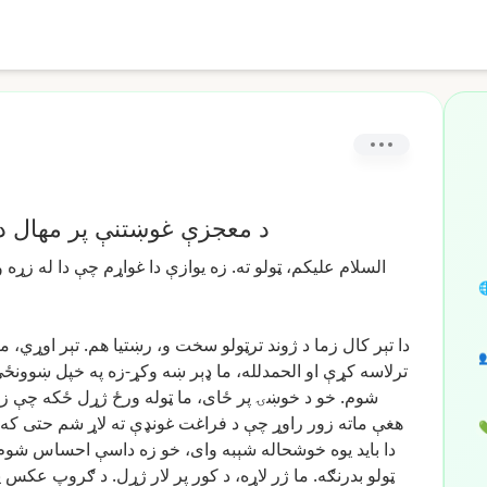
د ایمان ساتلو لپاره مبارزه
م
زړه
له
دا
چې
غواړم
دا
یوازې
زه
ته.
ټولو
علیکم،
السلام

ما
اوړي،
تېر
هم.
رښتیا
و،
سخت
ترټولو
ژوند
د
زما
کال
تېر
دا

ښوونځي
خپل
په
وکړ-زه
ښه
ډېر
ما
الحمدلله،
او
کړې
ترلاسه
ما
چې
ځکه
ژړل
ورځ
ټوله
ما
ځای،
پر
خوښۍ
د
خو
شوم.
که
حتی
شم
لاړ
ته
غونډې
فراغت
د
چې
راوړ
زور
ماته
هغې

شوم
احساس
داسې
زه
خو
وای،
شېبه
خوشحاله
یوه
باید
دا
ر
عکس
ګروپ
د
ژړل.
لار
پر
کور
د
لاړه،
ژر
ما
بدرنګه.
ټولو