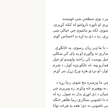
ر
د
یوې
سطحې
شي
غوښتنه
ږې
او
ناوړه
ناروغیو
له
کبله
کړېږي،
سوي،
لکه
یو
ماشوم
چې
خیالي
شی
ړي.
زه
د
دې
په
اړه
بد
احساس
کوم.
.
دا
ما
ډېر
زیان
رسوي،
په
ځانګړې
دارې
ته
وګورم
او
په
پای
کې
ښکلې
پل
پوست
کې
راحته
واوسم
او
خپل
ندارو
پټه،
له
خلکو
ډډه
کول،
د
شرم
ول،
او
نږدې
هره
ورځ
ژړل
تېر
کړم.
ې
ما
ورسره
مخ
شوم،
زما
زړه
د
نه
پوهېږم
څه
وکړم.
زه
وېرېږم
چې
یان
د
دې
اوړي
بدل
نه
شول.
زه
له
دا
ناشونې
ښکاري-زما
ظاهر
څنګه
ی
ناشونې
نه
دی؛
هغه
په
هرڅه
توانا