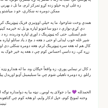
زه
غلی
او
په
خپلو
زده
کړو
تمرکز
لرم،
ما
تل
د
بهرني
ممکن
دومره
نه
ښکاري،
خو
د
میاشتو
پ
همدې
وخت
شاوخوا،
ما
په
خپلې
اوونیزې
فزیک
ټیوټرینګ
کې
دې
کړي-یوازې
د
دوو
ساعتونو
لپاره
یو
بل
ته
څېرمه
کېنو
شم
ایستلی.
حتی
که
ټیوټرینګ
د
اوړي
لپاره
ودرېده،
زه
د
ه
شپږ
ځله
خوب
لیدلی
او
حتی
د
هغه
د
مخ
د
یاد
ساتلو
لپاره
م
کال
هم
له
هغه
سره
ټیوټرینګ
لرم.
هغه
دومره
ښکلی
دی
او
زړه
کې،
زه
داسې
احساس
کوم
چې
د
هغه
په
څېر
څوک
به
د
کال
تر
نیمایي
پورې،
زه
واقعاً
خپګان
وه.
ما
له
هندارو
ډډه
ک
راتلو.
زه
دومره
ناهیلي
شوم
چې
ما
سبلیمینل
آډیو
اورېدل
پی
الحمدلله
💜
ما
د
جولای
په
لومړۍ
نېټه
بیا
په
دوامداره
توګه
ل
وخته
لمونځ
کوم،
خپل
اذکار
وایم،
او
هڅه
کوم
چې
ګناهونه
تېښت