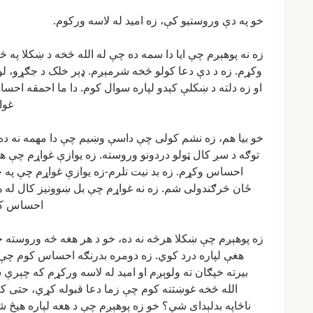
خو
په
دې
وروستیو
کې،
زه
امید
له
لاسه
ورکوم.
زه
نه
پوهېږم
چې
ایا
دا
سمه
ده
چې
له
الله
څخه
د
ښکلا
په
څې
وکړم.
زه
د
دې
دعا
کولو
څخه
شرمېږم.
ډېر
خلک
د
جګړو،
لو
او
زه
دلته
د
ښکلې
کېدو
لپاره
سوال
کوم.
دا
ما
احمقه
احسا
غوا
خو
بیا
هم،
زه
نشم
کولی
چې
داسې
وښیم
چې
دا
مهمه
نه
ده
توګه
د
سږ
کال
ټولو
دردونو
وروسته.
زه
یوازې
غواړم
چې
هن
احساس
وکړم.
زه
بد
نیت
نلرم-زه
یوازې
غواړم
چې
په
خ
ځان
څرګندولی
شم.
زه
نه
غواړم
چې
بل
ښوونیز
کال
له
ه
احساس
ک
زه
پوهېږم
چې
ښکلا
هرڅه
نه
ده،
خو
د
هر
هغه
څه
وروسته
چ
هغې
لپاره
درد
کوي.
زه
دومره
بدرنګه
احساس
کوم
چې
بیرته
خپګان
ته
ولوېږم
او
امید
له
لاسه
ورکړم
که
چېرې
ش
الله
څخه
غوښتنه
کوم
چې
زما
دعا
قبوله
کړي،
حتی
که
ناڅاپه
بدلېدای
شي؟
خو
زه
پوهېږم
چې
د
هغه
لپاره
هیڅ
ش