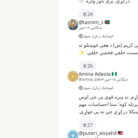
درکړي.
پرې
باور
ولره
🤍
24
@tasnim_s
چنگاښ ۱۸
•
خور
اتوماتیک ژباړل شوی
ي
کریم
(ص)
د
هغې
غوښتلو
ته
سنت
خلقي
فحسن
خلقي'
✨
26
Amina Adeola
چنگاښ ۱۸
•
خور
•
@amina_ade4
اتوماتیک ژباړل شوی
ړم.
ته
ډیره
قوي
یې
چې
اوس
پرتله
کوه؛
ستا
احساسات
مهم
کلا
درکړي
چې
ته
یې
غواړې.
27
@puteri_aisyah4