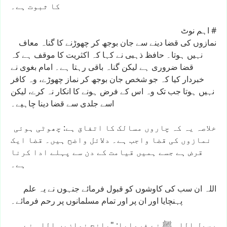
کا
ثبوت
ہے۔
#
اہم
نوٹ
نمازوں
کی
قضا
دینے
سے
جان
بوجھ
کر
چھوڑنے
کا
گناہ
معاف
نہیں
ہوتا۔
حافظ
ذہبی
نے
کہا
کہ
اکثریت
کا
موقف
ہے
کہ
قضا
ضروری
ہے
لیکن
گناہ
باقی
رہتا
ہے۔
امام
بغوی
نے
خبردار
کیا
کہ
جو
شخص
جان
بوجھ
کر
نماز
چھوڑے،
وہ
کافر
نہیں
ہوتا
جب
تک
وہ
اس
کے
فرض
ہونے
کا
انکار
نہ
کرے،
لیکن
اسے
جلدی
سے
قضا
دینا
چاہیے۔
خلاصہ
یہ
کہ
چاروں
مسالک
کا
اتفاق
ہے:
چھوٹی
ہوئی
نمازوں
کی
قضا
واجب
ہے۔
دلائل
واضح
ہیں۔
قضا
ایک
قرض
ہے
جسے
ہمیں
قیامت
کے
دن
سے
پہلے
ادا
کرنا
ہے۔
اللہ
ان
سب
کی
کاوشوں
کو
قبول
فرمائے
جنہوں
نے
یہ
علم
پہنچایا
اور
ان
پر
اور
تمام
مسلمانوں
پر
رحم
فرمائے۔
رسول
اللہ
ﷺ
نے
فرمایا:
"پانچ
نمازیں
اللہ
نے