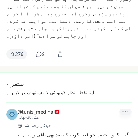
فرض
کی
ہیں۔
جو
شخص
ان
کا
وضو
مکمل
کرے،
انہیں
وقت
پر
پڑھے،
رکوع
اور
خشوع
پوری
طرح
ادا
کرے،
اللہ
اسے
بخشش
کا
وعدہ
دیتا
ہے۔
جو
ایسا
نہ
کرے،
اس
کے
لیے
کوئی
وعدہ
نہیں-اگر
وہ
چاہے
تو
بخش
دے،
اور
چاہے
تو
سزا
دے"
(ابو
داؤد)۔
276
8
تبصرے
اپنا نقطہ نظر کمیونٹی کے ساتھ شیئر کریں۔
@tunis_medina
30 مئی
•
بھائی
خودکار ترجمہ شدہ
گناہ
کا
وہ
حصہ
جو
قضا
کرنے
کے
بعد
بھی
باقی
رہتا
ہے،