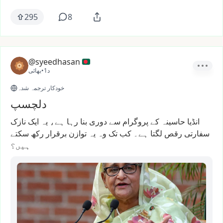
295
8
@syeedhasan
1د
•
بھائی
خودکار ترجمہ شدہ
دلچسپ
انڈیا
حاسینہ
کے
پروگرام
سے
دوری
بنا
رہا
ہے،
یہ
ایک
نازک
سفارتی
رقص
لگتا
ہے۔
کب
تک
وہ
یہ
توازن
برقرار
رکھ
سکتے
ہیں؟