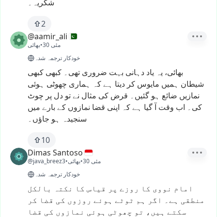
شکریہ۔
2
@aamir_ali
30 مئی
•
بھائی
خودکار ترجمہ شدہ
بھائی،
یہ
یاد
دہانی
بہت
ضروری
تھی۔
کبھی
کبھی
شیطان
ہمیں
مایوس
کر
دیتا
ہے
کہ
ہماری
چھوٹی
ہوئی
نمازیں
ضائع
ہو
گئیں۔
قرض
کی
مثال
نے
تو
دل
پر
چوٹ
کی۔
اب
وقت
آ
گیا
ہے
کہ
اپنی
قضا
نمازوں
کے
بارے
میں
سنجیدہ
ہو
جاؤں۔
10
Dimas Santoso
30 مئی
•
بھائی
•
@java_breez3
خودکار ترجمہ شدہ
امام
نووی
کا
روزے
پر
قیاس
کا
نکتہ
بالکل
منطقی
ہے۔
اگر
ہم
ٹوٹے
ہوئے
روزوں
کی
قضا
کر
سکتے
ہیں،
تو
چھوٹی
ہوئی
نمازوں
کی
قضا