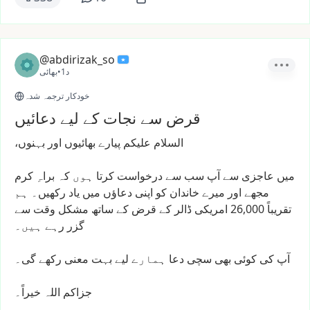
@abdirizak_so
1د
•
بھائی
خودکار ترجمہ شدہ
قرض سے نجات کے لیے دعائیں
السلام
علیکم
پیارے
بھائیوں
اور
بہنوں،
میں
عاجزی
سے
آپ
سب
سے
درخواست
کرتا
ہوں
کہ
براہِ
کرم
مجھے
اور
میرے
خاندان
کو
اپنی
دعاؤں
میں
یاد
رکھیں۔
ہم
تقریباً
26,000
امریکی
ڈالر
کے
قرض
کے
ساتھ
مشکل
وقت
سے
گزر
رہے
ہیں۔
آپ
کی
کوئی
بھی
سچی
دعا
ہمارے
لیے
بہت
معنی
رکھے
گی۔
جزاکم
اللہ
خیراً۔