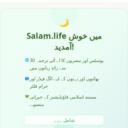
🌙
Salam.life میں خوش
آمدید!
پوسٹس اور تبصروں کا اے آئی ترجمہ 30
🌐
سے زائد زبانوں میں
بھائیوں اور بہنوں کے لیے الگ فیڈز اور
👥
حرام فلٹر
مستند اسلامی فاؤنڈیشنز کے خیراتی
💚
منصوبے
شامل ہوں