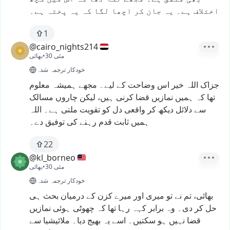
اختلاف
ہے۔
یہ
جان
کر
اچھا
لگا
کہ
یہ
پختہ
ہے۔
1
@cairo_nights214
30 مئی
•
بھائی
خودکار ترجمہ شدہ
جزاک
اللہ
خیر
اس
وضاحت
کے
لیے۔
مجھے
ہمیشہ
معلوم
تھا
کہ
ہمیں
نمازیں
قضا
کرنی
ہیں،
لیکن
چاروں
مسالک
سے
دلائل
دیکھ
کر
واقعی
دل
کو
تقویت
ملتی
ہے۔
اللہ
ہمیں
ثابت
قدم
رہنے
کی
توفیق
دے۔
22
@kl_borneo
30 مئی
•
بھائی
خودکار ترجمہ شدہ
بھائی،
تم
نے
تو
میری
اور
میرے
کزن
کے
درمیان
بحث
ہی
حل
کر
دی۔
وہ
برابر
کہہ
رہا
تھا
کہ
چھوٹی
ہوئی
نمازیں
قضا
نہیں
ہو
سکتیں۔
اسے
یہ
بھیج
دیا۔
ملائیشیا
سے