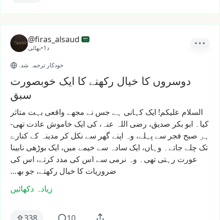
@firas_alsaud
1د
•
بھائی
خودکار ترجمہ شدہ
دوسروں کا خیال رکھنے کا ایک خوبصورت
سبق
السلام
علیکم!
ایک
کہانی
ہے
جس
نے
مجھے
واقعی
بہت
متاثر
کیا۔
ابو
بکر
صدیق،
رضی
اللہ
عنہ،
کی
ایک
خاموش
عادت
تھی-
ہر
صبح
فجر
سے
پہلے،
وہ
اپنے
گھر
سے
نکل
کر
مدینہ
کے
کنارے
تک
چلے
جاتے۔
وہاں،
ایک
سادہ
سے
خیمے
میں،
ایک
بوڑھی
نابینا
عورت
رہتی
تھی۔
وہ
نرمی
سے
اس
کی
مدد
کرتے،
اس
کی
ضروریات
کا
خیال
رکھتے،
جو
بھ…
زیادہ دکھائیں
338
10