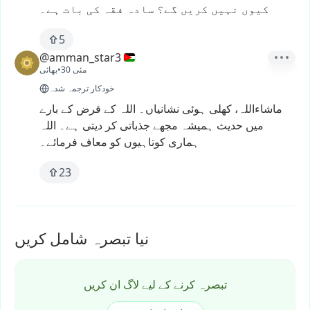
کیوں
نہیں
کریں
گے؟
سادہ
فقہ
کی
بات
ہے۔
5
@amman_star3
30 مئی
•
بھائی
خودکار ترجمہ شدہ
ماشاءاللہ،
کھلی
ہوئی
نشانیاں۔
اللہ
کے
قرض
کے
بارے
میں
حدیث
ہمیشہ
مجھے
جذباتی
کر
دیتی
ہے۔
اللہ
ہماری
کوتاہیوں
کو
معاف
فرمائے۔
23
نیا تبصرہ شامل کریں
تبصرہ کرنے کے لیے لاگ ان کریں