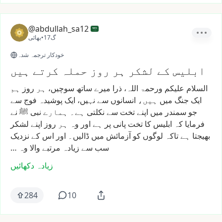
@abdullah_sa12
17گ
•
بھائی
خودکار ترجمہ شدہ
ابلیس کے لشکر ہر روز حملہ کرتے ہیں
السلام
علیکم
ورحمۃ
اللہ،
ذرا
میرے
ساتھ
سوچیں،
ہر
روز
ہم
ایک
جنگ
میں
ہیں،
انسانوں
سے
نہیں،
ایک
پوشیدہ
فوج
سے
جو
سمندر
میں
اپنے
تخت
سے
نکلتی
ہے۔
ہمارے
نبی
ﷺ
نے
فرمایا
کہ
ابلیس
کا
تخت
پانی
پر
ہے
اور
وہ
ہر
روز
اپنے
لشکر
بھیجتا
ہے
تاکہ
لوگوں
کو
آزمائش
میں
ڈالیں۔
اور
اس
کے
نزدیک
سب
سے
زیادہ
مرتبے
والا
وہ
…
زیادہ دکھائیں
284
10