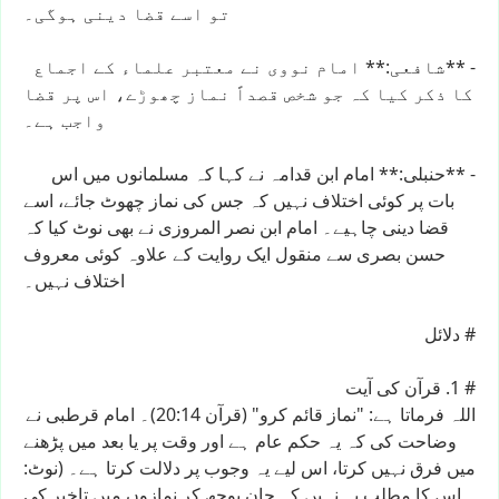
تو
اسے
قضا
دینی
ہوگی۔
-
**شافعی:**
امام
نووی
نے
معتبر
علماء
کے
اجماع
کا
ذکر
کیا
کہ
جو
شخص
قصداً
نماز
چھوڑے،
اس
پر
قضا
واجب
ہے۔
-
**حنبلی:**
امام
ابن
قدامہ
نے
کہا
کہ
مسلمانوں
میں
اس
بات
پر
کوئی
اختلاف
نہیں
کہ
جس
کی
نماز
چھوٹ
جائے،
اسے
قضا
دینی
چاہیے۔
امام
ابن
نصر
المروزی
نے
بھی
نوٹ
کیا
کہ
حسن
بصری
سے
منقول
ایک
روایت
کے
علاوہ
کوئی
معروف
اختلاف
نہیں۔
#
دلائل
#
1.
قرآن
کی
آیت
اللہ
فرماتا
ہے:
"نماز
قائم
کرو"
(قرآن
20:14)۔
امام
قرطبی
نے
وضاحت
کی
کہ
یہ
حکم
عام
ہے
اور
وقت
پر
یا
بعد
میں
پڑھنے
میں
فرق
نہیں
کرتا،
اس
لیے
یہ
وجوب
پر
دلالت
کرتا
ہے۔
(نوٹ:
اس
کا
مطلب
یہ
نہیں
کہ
جان
بوجھ
کر
نمازوں
میں
تاخیر
کی