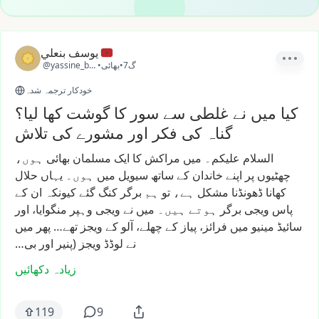
يوسف بنعلي
7گ
•
بھائی
•
@yassine_ben2
خودکار ترجمہ شدہ
کیا میں نے غلطی سے سور کا گوشت کھا لیا؟
گناہ کی فکر اور مشورے کی تلاش
السلام
علیکم۔
میں
مراکش
کا
ایک
مسلمان
بھائی
ہوں،
چھٹیوں
پر
اپنے
خاندان
کے
ساتھ
سیویل
میں
ہوں۔
یہاں
حلال
کھانا
ڈھونڈنا
مشکل
ہے،
تو
ہم
برگر
کنگ
گئے
کیونکہ
ان
کے
پاس
ویجی
برگر
ہوتے
ہیں۔
میں
نے
ویجی
وہپر
منگوایا،
اور
سائیڈ
مینیو
میں
فرائز،
پیاز
کے
چھلے،
آلو
کے
ویجز
تھے…
پھر
میں
نے
لوڈڈ
ویجز
(پنیر
اور
بی…
زیادہ دکھائیں
119
9