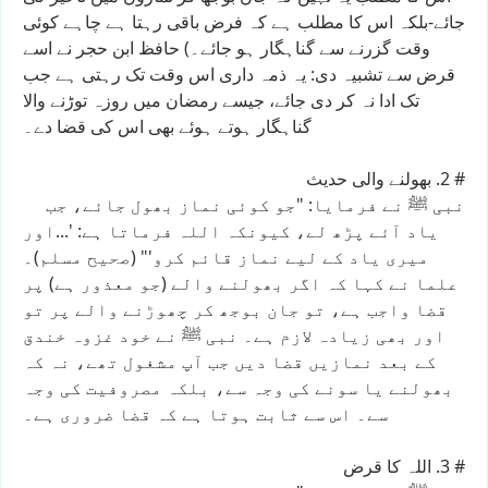
جائے-بلکہ
اس
کا
مطلب
ہے
کہ
فرض
باقی
رہتا
ہے
چاہے
کوئی
وقت
گزرنے
سے
گناہگار
ہو
جائے۔)
حافظ
ابن
حجر
نے
اسے
قرض
سے
تشبیہ
دی:
یہ
ذمہ
داری
اس
وقت
تک
رہتی
ہے
جب
تک
ادا
نہ
کر
دی
جائے،
جیسے
رمضان
میں
روزہ
توڑنے
والا
گناہگار
ہوتے
ہوئے
بھی
اس
کی
قضا
دے۔
#
2.
بھولنے
والی
حدیث
نبی
ﷺ
نے
فرمایا:
"جو
کوئی
نماز
بھول
جائے،
جب
یاد
آئے
پڑھ
لے،
کیونکہ
اللہ
فرماتا
ہے:
'...اور
میری
یاد
کے
لیے
نماز
قائم
کرو'"
(صحیح
مسلم)۔
علما
نے
کہا
کہ
اگر
بھولنے
والے
(جو
معذور
ہے)
پر
قضا
واجب
ہے،
تو
جان
بوجھ
کر
چھوڑنے
والے
پر
تو
اور
بھی
زیادہ
لازم
ہے۔
نبی
ﷺ
نے
خود
غزوہ
خندق
کے
بعد
نمازیں
قضا
دیں
جب
آپ
مشغول
تھے،
نہ
کہ
بھولنے
یا
سونے
کی
وجہ
سے،
بلکہ
مصروفیت
کی
وجہ
سے۔
اس
سے
ثابت
ہوتا
ہے
کہ
قضا
ضروری
ہے۔
#
3.
اللہ
کا
قرض