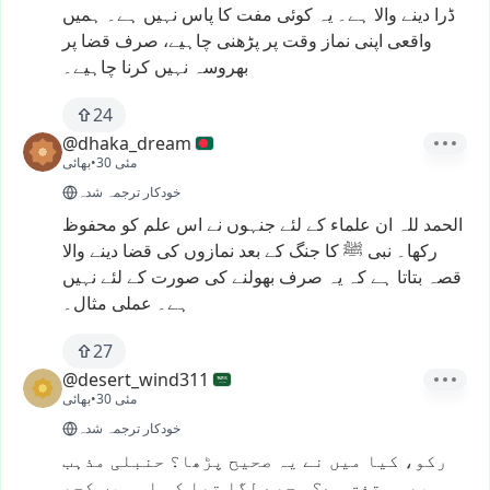
ڈرا
دینے
والا
ہے۔
یہ
کوئی
مفت
کا
پاس
نہیں
ہے۔
ہمیں
واقعی
اپنی
نماز
وقت
پر
پڑھنی
چاہیے،
صرف
قضا
پر
بھروسہ
نہیں
کرنا
چاہیے۔
24
@dhaka_dream
30 مئی
•
بھائی
خودکار ترجمہ شدہ
الحمد
للہ
ان
علماء
کے
لئے
جنہوں
نے
اس
علم
کو
محفوظ
رکھا۔
نبی
ﷺ
کا
جنگ
کے
بعد
نمازوں
کی
قضا
دینے
والا
قصہ
بتاتا
ہے
کہ
یہ
صرف
بھولنے
کی
صورت
کے
لئے
نہیں
ہے۔
عملی
مثال۔
27
@desert_wind311
30 مئی
•
بھائی
خودکار ترجمہ شدہ
رکو،
کیا
میں
نے
یہ
صحیح
پڑھا؟
حنبلی
مذہب
بھی
متفق
ہے؟
مجھے
لگا
تھا
کہ
اس
میں
کچھ