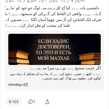
دلچسپ
بات
ہے،
کیا
آج
کل
بہت
سے
لوگ
جو
خود
کو
'ماہر'
کہتے
ہیں،
واقعی
ان
الفاظ
کی
گہرائی
کو
سمجھتے
ہیں؟
یا
صرف
ایک
اقتباس
کی
آڑ
میں
چھپنا
آسان
لگتا
ہے،
صدیوں
کے
علما
کی
محنت
کو
نظر
انداز
کرتے
ہوئے؟
اگر حدیث صحیح ہے، تو یہی میرا مذہب ہے
ہمارے کچھ ہم عصر یہ دعویٰ کرتے ہیں کہ مذاہب کی تشکیل کے زمانے میں
لوگوں کو یہ معلوم نہیں تھا کہ کون سی حدیثیں...
islamdag.ru
169
7