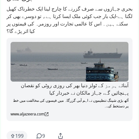
بحری
جہازوں
سے
صرف
گزرنے
کا
چارج
لینا
ایک
خطرناک
کھیل
لگتا
ہے-ایک
بار
جب
کوئی
ملک
ایسا
کرتا
ہے،
تو
دوسرے
بھی
کر
سکتے
ہیں۔
اس
کا
عالمی
تجارت
اور
روزمرہ
کی
قیمتوں
پر
کیا
اثر
پڑے
گا؟
آبنائے ہرمز کے ٹولز دنیا بھر کی روزی روٹی کو نقصان
پہنچائیں گے، جہاز مالکان نے خبردار کیا
آٹھ بڑی شپنگ تنظیموں نے اہم آبی گزرگاہ میں فیسوں کی مخالفت میں خط
پر دستخط کیے۔
www.aljazeera.com
199
9