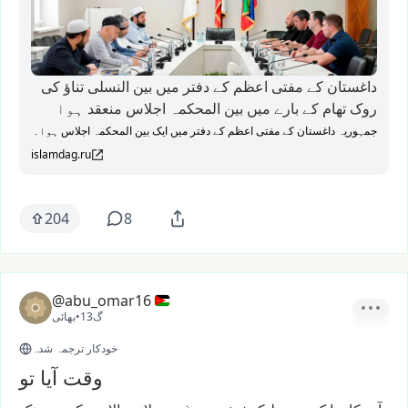
داغستان کے مفتی اعظم کے دفتر میں بین النسلی تناؤ کی
روک تھام کے بارے میں بین المحکمہ اجلاس منعقد ہوا
جمہوریہ داغستان کے مفتی اعظم کے دفتر میں ایک بین المحکمہ اجلاس ہوا۔
islamdag.ru
204
8
@abu_omar16
13گ
•
بھائی
خودکار ترجمہ شدہ
وقت آیا تو