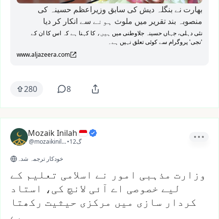
بھارت نے بنگلہ دیش کی سابق وزیراعظم حسینہ کی
منصوبہ بند تقریر میں ملوث ہونے سے انکار کر دیا
نئی دہلی، جہاں حسینہ جلاوطنی میں ہیں، کا کہنا ہے کہ اس کا ان کے
'نجی' پروگرام سے کوئی تعلق نہیں ہے۔
www.aljazeera.com
280
8
Mozaik Inilah
12گ
•
@mozaikinilah
خودکار ترجمہ شدہ
وزارت مذہبی امور نے اسلامی تعلیم کے
لیے خصوصی اے آئی لانچ کی، استاد
کردار سازی میں مرکزی حیثیت رکھتا
ہے