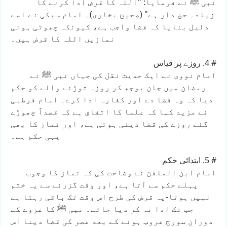
نبی
ﷺ
نے
فرمایا:
"اللہ
کا
قرض
ادا
کرنے
کا
زیادہ
حق
دار
ہے"
(صحیح
بخاری)۔
امام
سبکی
نے
اسے
دلیل
بنایا
کہ
قضا
واجب
ہے،
کیونکہ
چھوٹی
ہوئی
نمازیں
اللہ
کا
قرض
ہیں۔
#
4.
روزے
پر
قیاس
امام
نووی
نے
ایک
حدیث
نقل
کی
جہاں
نبی
ﷺ
نے
رمضان
میں
جان
بوجھ
کر
روزہ
توڑنے
والے
کو
حکم
دیا
کہ
وہ
قضا
دے
اور
کفارہ
ادا
کرے۔
امام
قرطبی
نے
مزید
کہا
کہ
علما
کا
اتفاق
ہے
کہ
قصداً
چھوڑے
گئے
روزے
کی
قضا
دینی
ہوتی
ہے،
اور
نماز
کا
بھی
یہی
حکم
ہے۔
#
5.
ابتدائی
حکم
امام
ابن
الملقن
نے
وضاحت
کی
کہ
نماز
کا
وجوب
پہلے
حکم
سے
آتا
ہے،
اور
وقت
گزرنے
سے
یہ
ختم
نہیں
ہوتا-یہ
قرض
کی
طرح
اس
وقت
تک
باقی
رہتا
ہے
جب
تک
ادا
نہ
کر
دیا
جائے۔
نبی
ﷺ
کا
غزوے
کے
دوران
سورج
غروب
ہونے
کے
بعد
عصر
کی
قضا
دینا
اس