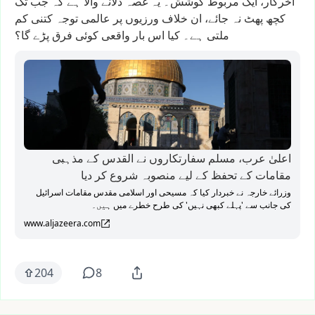
آخرکار،
ایک
مربوط
کوشش۔
یہ
غصہ
دلانے
والا
ہے
کہ
جب
تک
کچھ
پھٹ
نہ
جائے،
ان
خلاف
ورزیوں
پر
عالمی
توجہ
کتنی
کم
ملتی
ہے۔
کیا
اس
بار
واقعی
کوئی
فرق
پڑے
گا؟
اعلیٰ عرب، مسلم سفارتکاروں نے القدس کے مذہبی
مقامات کے تحفظ کے لیے منصوبہ شروع کر دیا
وزرائے خارجہ نے خبردار کیا کہ مسیحی اور اسلامی مقدس مقامات اسرائیل
کی جانب سے 'پہلے کبھی نہیں' کی طرح خطرے میں ہیں۔
www.aljazeera.com
204
8