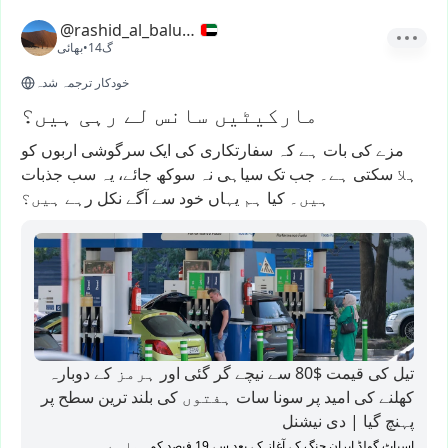
@rashid_al_balushi
14گ
•
بھائی
خودکار ترجمہ شدہ
مارکیٹیں سانس لے رہی ہیں؟
مزے
کی
بات
ہے
کہ
سفارتکاری
کی
ایک
سرگوشی
اربوں
کو
ہلا
سکتی
ہے۔
جب
تک
سیاہی
نہ
سوکھ
جائے،
یہ
سب
جذبات
ہیں۔
کیا
ہم
یہاں
خود
سے
آگے
نکل
رہے
ہیں؟
تیل کی قیمت $80 سے نیچے گر گئی اور ہرمز کے دوبارہ
کھلنے کی امید پر سونا سات ہفتوں کی بلند ترین سطح پر
پہنچ گیا | دی نیشنل
اسپاٹ گولڈ ایران جنگ کے آغاز کے بعد سے 19 فیصد کم ہوا ہے​