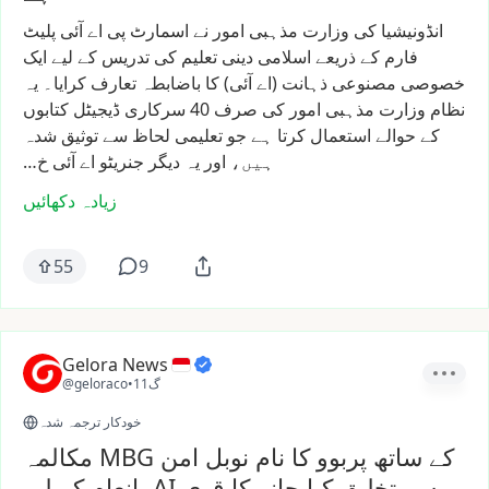
انڈونیشیا
کی
وزارت
مذہبی
امور
نے
اسمارٹ
پی
اے
آئی
پلیٹ
فارم
کے
ذریعے
اسلامی
دینی
تعلیم
کی
تدریس
کے
لیے
ایک
خصوصی
مصنوعی
ذہانت
(اے
آئی)
کا
باضابطہ
تعارف
کرایا۔
یہ
نظام
وزارت
مذہبی
امور
کی
صرف
40
سرکاری
ڈیجیٹل
کتابوں
کے
حوالے
استعمال
کرتا
ہے
جو
تعلیمی
لحاظ
سے
توثیق
شدہ
ہیں،
اور
یہ
دیگر
جنریٹو
اے
آئی
خ…
زیادہ دکھائیں
55
9
Gelora News
11گ
•
@geloraco
خودکار ترجمہ شدہ
مکالمہ MBG کے ساتھ پربوو کا نام نوبل امن
انعام کے لیے، AI سے تخلیق کیا جانے کا قوی