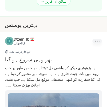
سائن ان کریں
بہترین پوسٹس
@zein_lb
8گ
•
بھائی
خودکار ترجمہ شدہ
پھر وہی شروع ہو گیا
یہ
بڑھوتری
دیکھ
کر
واقعی
دل
ٹوٹتا
ہے،
خاص
طور
پر
جب
روم
میں
بات
چیت
جاری
ہے۔
یہ
سوچنے
پر
مجبور
کر
دیتا
ہے
کہ
کیا
سفارت
کو
کبھی
منصفانہ
موقع
مل
سکتا
ہے
جب
تشدد
اچانک
بھڑک
سکتا
ہے۔