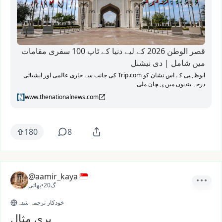
قصر الوطن 2026 کے لیے دنیا کے ٹاپ 100 سفری مقامات
میں شامل | دی نیشنل
ابوظہبی کے اس نشان کو Trip.com کی جانب سے جاری عالمی اور ایشیائی
درجہ بندیوں میں پہچان ملی
www.thenationalnews.com
180
8
@aamir_kaya
20گ
•
بھائی
خودکار ترجمہ شدہ
بری مثال