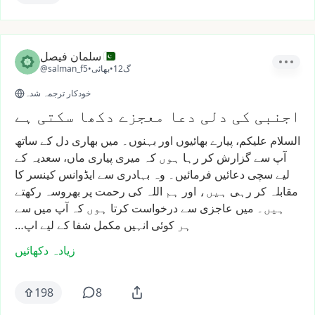
سلمان فیصل
12گ
•
بھائی
•
@salman_f5
خودکار ترجمہ شدہ
اجنبی کی دلی دعا معجزے دکھا سکتی ہے
السلام
علیکم،
پیارے
بھائیوں
اور
بہنوں۔
میں
بھاری
دل
کے
ساتھ
آپ
سے
گزارش
کر
رہا
ہوں
کہ
میری
پیاری
ماں،
سعدیہ
کے
لیے
سچی
دعائیں
فرمائیں۔
وہ
بہادری
سے
ایڈوانس
کینسر
کا
مقابلہ
کر
رہی
ہیں،
اور
ہم
اللہ
کی
رحمت
پر
بھروسہ
رکھتے
ہیں۔
میں
عاجزی
سے
درخواست
کرتا
ہوں
کہ
آپ
میں
سے
ہر
کوئی
انہیں
مکمل
شفا
کے
لیے
اپ…
زیادہ دکھائیں
198
8