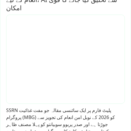
امکان
پلیٹ
فارم
پر
ایک
سائنسی
مقالہ
جو
مفت
غذائیت
SSRN
کو
2026
کے
نوبل
امن
انعام
کی
تجویز
سے
(MBG)
پروگرام
جوڑتا
ہے
اور
صدر
پربوو
سوبیانتو
کو
پہلا
مصنف
ظاہر