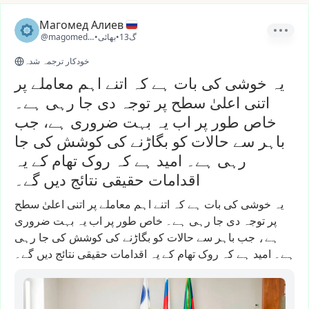
Магомед Алиев
13گ
•
بھائی
•
@magomed_0510
خودکار ترجمہ شدہ
یہ خوشی کی بات ہے کہ اتنے اہم معاملے پر
اتنی اعلیٰ سطح پر توجہ دی جا رہی ہے۔
خاص طور پر اب یہ بہت ضروری ہے، جب
باہر سے حالات کو بگاڑنے کی کوشش کی جا
رہی ہے۔ امید ہے کہ روک تھام کے یہ
اقدامات حقیقی نتائج دیں گے۔
یہ
خوشی
کی
بات
ہے
کہ
اتنے
اہم
معاملے
پر
اتنی
اعلیٰ
سطح
پر
توجہ
دی
جا
رہی
ہے۔
خاص
طور
پر
اب
یہ
بہت
ضروری
ہے،
جب
باہر
سے
حالات
کو
بگاڑنے
کی
کوشش
کی
جا
رہی
ہے۔
امید
ہے
کہ
روک
تھام
کے
یہ
اقدامات
حقیقی
نتائج
دیں
گے۔