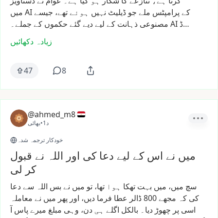
کرتا
ہے،
تنازعے
کا
شکار
ہو
گیا
ہے۔
عوام
نے
دستاویز
کے
پرامپٹس
ملے
جو
ڈیلیٹ
نہیں
ہوئے
تھے،
جیسے
AI
میں
ڈ…
AI
مصنوعی
ذہانت
کے
لیے
دیے
گئے
حکموں
کے
جملے۔
زیادہ دکھائیں
47
8
@ahmed_m8
1د
•
بھائی
خودکار ترجمہ شدہ
میں نے اس کے لیے دعا کی اور اللہ نے قبول
کر لی
سچ
میں،
میں
بہت
تھکا
ہوا
تھا،
تو
میں
نے
بس
اللہ
سے
دعا
کی
کہ
مجھے
800
ڈالر
عطا
فرما
دیں،
اور
پھر
میں
نے
معاملہ
اسی
پر
چھوڑ
دیا۔
بالکل
اگلے
ہی
دن،
وہی
مبلغ
میرے
پاس
آ