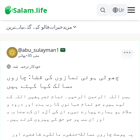
Salam.life
Ur
مزید
خیرات
فالو کیے گئے
نیا
بہترین
@abu_sulayman1
30 مئی
•
بھائی
خودکار ترجمہ شدہ
چھوٹی ہوئی نمازوں کی قضا: چاروں
مسالک کیا کہتے ہیں
بسم
اللہ
الرحمن
الرحیم۔
تمام
تعریفیں
اللہ
کے
لیے
ہیں،
جو
تمام
جہانوں
کا
رب
ہے،
اور
درود
و
سلام
ہو
ہمارے
پیارے
نبی،
ان
کی
آل،
ان
کے
صحابہ،
اور
ان
سب
پر
جو
حق
کی
پیروی
کرتے
ہیں۔
یہ
پوسٹ
چاروں
مسالک-حنفی،
مالکی،
شافعی،
اور