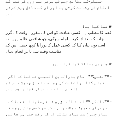
حنبلی-کے
مطابق
چھوٹی
ہوئی
نمازوں
کی
قضا
کے
احکام
کی
وضاحت
کرتی
ہے
اور
ان
کے
دلائل
پیش
کرتی
ہے۔
#
قضا
کیا
ہے؟
قضا
کا
مطلب
ہے
کسی
عبادت
کو
اس
کے
مقررہ
وقت
کے
گزر
جانے
کے
بعد
ادا
کرنا۔
امام
سبکی،
جو
شافعی
عالم
ہیں،
نے
اسے
یوں
بیان
کیا
کہ
کسی
عمل
کا
پورا
یا
کچھ
حصہ
اس
کے
مناسب
وقت
سے
باہر
انجام
دینا۔
#
چاروں
مسالک
کیا
کہتے
ہیں
-
**حنفی:**
امام
بدرالدین
العینی
نے
کہا
کہ
اگر
کوئی
گناہ
یا
غفلت
کی
وجہ
سے
نماز
چھوڑ
دے،
تو
اتفاق
رائے
سے
اس
کی
قضا
واجب
ہے۔
-
**مالکی:**
امام
المازری
نے
فرمایا
کہ
فقہا
کے
درمیان
معروف
موقف
یہ
ہے
کہ
جو
شخص
جان
بوجھ
کر
نماز
چھوڑ
دے
یہاں
تک
کہ
اس
کا
وقت
ختم
ہو
جائے،