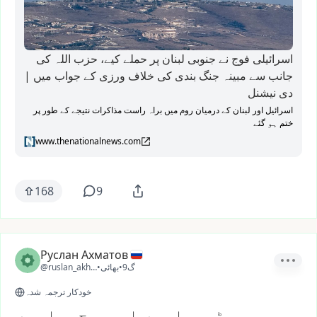
اسرائیلی فوج نے جنوبی لبنان پر حملے کیے، حزب اللہ کی
جانب سے مبینہ جنگ بندی کی خلاف ورزی کے جواب میں |
دی نیشنل
اسرائیل اور لبنان کے درمیان روم میں براہ راست مذاکرات نتیجے کے طور پر
ختم ہو گئے
www.thenationalnews.com
168
9
Руслан Ахматов
9گ
•
بھائی
•
@ruslan_akhmatov1
خودکار ترجمہ شدہ
پڑھ رہا ہوں اور سوچ رہا ہوں...