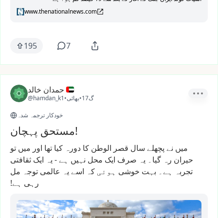
www.thenationalnews.com
195
7
حمدان خالد
17گ
•
بھائی
•
@hamdan_k1
خودکار ترجمہ شدہ
مستحق پہچان!
میں
نے
پچھلے
سال
قصر
الوطن
کا
دورہ
کیا
تھا
اور
میں
تو
حیران
رہ
گیا۔
یہ
صرف
ایک
محل
نہیں
ہے
-
یہ
ایک
ثقافتی
تجربہ
ہے۔
بہت
خوشی
ہوئی
کہ
اسے
یہ
عالمی
توجہ
مل
رہی
ہے!