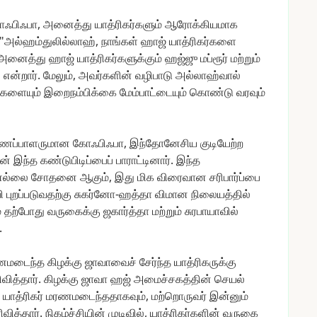
ஃபிஃபா,
அனைத்து
யாத்ரிகர்களும்
ஆரோக்கியமாக
"அல்ஹம்துலில்லாஹ்,
நாங்கள்
ஹாஜ்
யாத்ரிகர்களை
அனைத்து
ஹாஜ்
யாத்ரிகர்களுக்கும்
ஹஜ்ஜு
மப்ரூர்
மற்றும்
"
என்றார்.
மேலும்,
அவர்களின்
வழிபாடு
அல்லாஹ்வால்
்களையும்
இறைநம்பிக்கை
மேம்பாட்டையும்
கொண்டு
வரவும்
ணைப்பாளருமான
கோஃபிஃபா,
இந்தோனேசிய
குடியேற்ற
ன்
இந்த
கண்டுபிடிப்பைப்
பாராட்டினார்.
இந்த
எல்லை
சோதனை
ஆகும்,
இது
மிக
விரைவான
சரிபார்ப்பை
ி
புறப்படுவதற்கு
சுகர்னோ-ஹத்தா
விமான
நிலையத்தில்
்
தற்போது
வருகைக்கு
ஜகார்த்தா
மற்றும்
சுரபாயாவில்
.
ணமடைந்த
கிழக்கு
ஜாவாவைச்
சேர்ந்த
யாத்ரிகருக்கு
வித்தார்.
கிழக்கு
ஜாவா
ஹஜ்
அமைச்சகத்தின்
செயல்
யாத்ரிகர்
மரணமடைந்ததாகவும்,
மற்றொருவர்
இன்னும்
வித்தார்.
நிகழ்ச்சியின்
முடிவில்,
யாத்ரிகர்களின்
வருகை