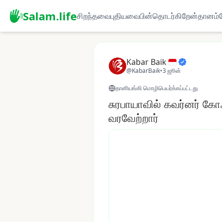
Salam.life
சிறந்தவை
புதியவை
பின்தொடர்கிறேன்
தானம்
Kabar Baik
@KabarBaik
•
3 ஜூன்
தானியங்கி மொழிபெயர்க்கப்பட்டது
சுரபாயாவில் கவர்னர் கோ
வரவேற்றார்