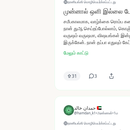
தானியங்கி மொழிபெயர்க்கப்பட்டது
முன்னால் ஒளி இல்லை ப
சமீபகாலமாக,
வாழ்க்கை
ரொம்ப
க
நான்
துஆ
செய்றப்போல்லாம்,
கொஞ்
வருஷம்
வருஷமா,
விஷயங்கள்
இன்ன
இருக்கேன்.
நான்
தப்பா
எதுவும்
கேட
மேலும் காட்டு
31
3
حمدان خالد
@hamdan_k1
•
அண்ணன்
•
1ம
தானியங்கி மொழிபெயர்க்கப்பட்டது