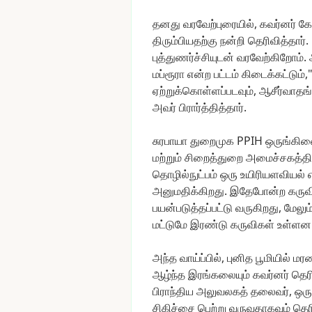
தனது
வரவேற்புரையில்,
கவர்னர்
கோ
திரும்பியதற்கு
நன்றி
தெரிவித்தார்.
புத்துணர்ச்சியுடன்
வரவேற்கிறோம்.
மப்ரூரா
என்ற
பட்டம்
கிடைக்கட்டும்,
ஏற்றுக்கொள்ளப்படவும்,
ஆசீர்வாதங
அவர்
பிரார்த்தித்தார்.
சுரபாயா
துறைமுக
PPIH
ஒருங்கி
மற்றும்
சிறைத்துறை
அமைச்சகத்தி
தொழில்நுட்பம்
ஒரு
உயிரியளவியல்
அனுமதிக்கிறது.
இதேபோன்ற
கருவ
பயன்படுத்தப்பட்டு
வருகிறது,
மேலும
மட்டுமே
இரண்டு
கருவிகள்
உள்ளன
அந்த
வாய்ப்பில்,
புனித
பூமியில்
மர
ஆழ்ந்த
இரங்கலையும்
கவர்னர்
தெரி
பிராந்திய
அலுவலகத்
தலைவர்,
ஒரு
சிகிச்சை
பெற்று
வருவதாகவும்
தெரி