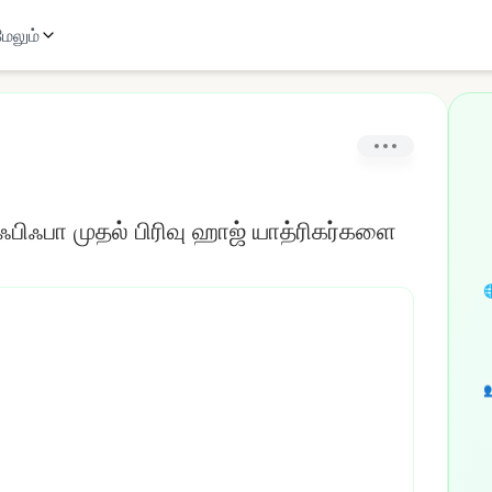
மேலும்
ஃபிஃபா முதல் பிரிவு ஹாஜ் யாத்ரிகர்களை

