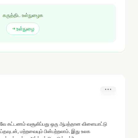
கருத்திட உள்நுழைக
உள்நுழை
லவே
கட்டணம்
வசூலிப்பது
ஒரு
ஆபத்தான
விளையாட்டு
ய்தவுடன்,
மற்றவையும்
பின்பற்றலாம்.
இது
உலக