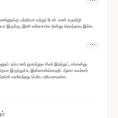
மண்ணுக்கு
பத்திரமா
வந்துட்டேன்.
கண்
கருவிழி
ையா
இருக்கு,
இனி
வரிசையில
நின்னு
தொந்தரவு
இல்ல.
ணும்.
நம்ம
ஊர்
ஜமாத்துல
சிலர்
இறந்துட்டாங்கன்னு
த்தமா
இருந்துச்சு,
இன்னாலில்லாஹி.
ஆனா
கவர்னர்
றங்கி
வரவேற்றது
பெரிய
மரியாதைங்க.
ம்