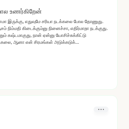
ோல உணர்கிறேன்
னமா
இருக்கு,
எதுவுமே
சரியா
நடக்கலை
போல
தோணுது.
சம்
நிம்மதி
கிடைக்கும்னு
நினைச்சா,
எதிர்மாறா
நடக்குது.
ும்
கஷ்டமாகுது,
நான்
ஏன்னு
யோசிச்சுக்கிட்டு
்கலை,
ஆனா
என்
சிரமங்கள்
அடுக்கடுக்…