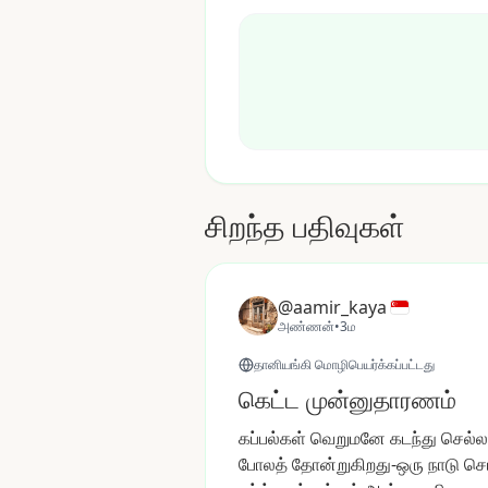
சிறந்த பதிவுகள்
@aamir_kaya
அண்ணன்
•
3ம
தானியங்கி மொழிபெயர்க்கப்பட்டது
கெட்ட முன்னுதாரணம்
கப்பல்கள்
வெறுமனே
கடந்து
செல்
போலத்
தோன்றுகிறது-ஒரு
நாடு
செ