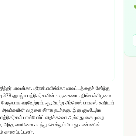

இந்தர்
பரவன்சா,
புரோபோலிங்கோ
மாவட்டத்தைச்
சேர்ந்த,
வு
378
ஹாஜ்
யாத்ரிகர்களின்
வருகையை,
திங்கள்கிழமை
நேரடியாக
வரவேற்றார்.
குடியேற்ற
சீம்லெஸ்
ப்ராசஸ்
காரிடார்
,
அவர்களின்
வருகை
சீராக
நடந்தது,
இது
குடியேற்ற
ாத்ரிகர்கள்
பாஸ்போர்ட்
எடுக்கவோ
அல்லது
கைமுறை
,
அந்த
வாயிலை
கடந்து
செல்லும்
போது
கண்ணின்
ம்
காணப்பட்டனர்.