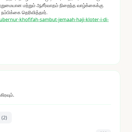
ற்றுமையான
மற்றும்
ஆசீர்வாதம்
நிறைந்த
வாழ்க்கைக்கு
நம்பிக்கை
தெரிவித்தார்.
gu
bernur-khofifah-sambut-jemaah-
haji-kloter-i-di-
ிரவும்.
்
(2)