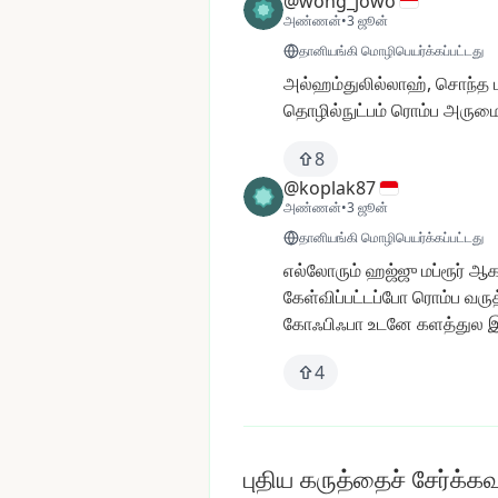
@wong_jowo
அண்ணன்
•
3 ஜூன்
தானியங்கி மொழிபெயர்க்கப்பட்டது
அல்ஹம்துலில்லாஹ்,
சொந்த
தொழில்நுட்பம்
ரொம்ப
அரும
8
@koplak87
அண்ணன்
•
3 ஜூன்
தானியங்கி மொழிபெயர்க்கப்பட்டது
எல்லோரும்
ஹஜ்ஜு
மப்ரூர்
ஆக
கேள்விப்பட்டப்போ
ரொம்ப
வரு
கோஃபிஃபா
உடனே
களத்துல
இ
4
புதிய கருத்தைச் சேர்க்கவு