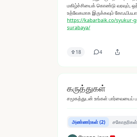
மகிழ்ச்சியைக்
கொண்டு
வரவும்,
ஒ
உத்வேகமாக
இருக்கவும்
கோஃபிஃபா
https://kabarbaik.co/syukur-
surabaya/
18
4
கருத்துகள்
சமூகத்துடன் உங்கள் பார்வையைப் பக
அண்ணர்கள்
(2)
சகோதரிகள