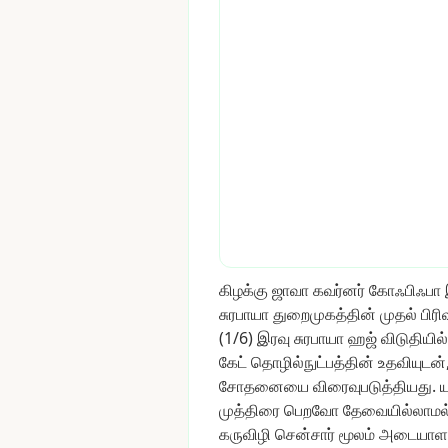
கிழக்கு
ஜாவா
கவர்னர்
கோஃபிஃபா
சுரபாயா
துறைமுகத்தின்
முதல்
பிரி
(1/6)
இரவு
சுரபாயா
ஹஜ்
விடுதியில்
கேட்
தொழில்நுட்பத்தின்
உதவியுடன்
சோதனையை
விரைவுபடுத்தியது.
ய
முத்திரை
பெறவோ
தேவையில்லாமல்
கருவிழி
சென்சார்
மூலம்
அடையாள