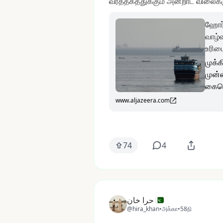
வர்த்தகத்துக்கும்
அன்றாட
விலைகள
ஹோர்
வாழ்வ
உரிம
முக்க
முன்
கையெ
www.aljazeera.com
74
4
حرا خان
@hira_khan
•
அக்கா
•
58நி