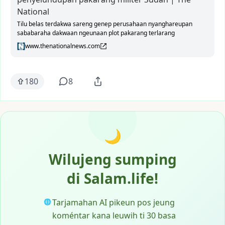
National
Tilu belas terdakwa sareng genep perusahaan nyanghareupan
sababaraha dakwaan ngeunaan plot pakarang terlarang
www.thenationalnews.com
180
8
🌙
Wilujeng sumping
di Salam.life!
Tarjamahan AI pikeun pos jeung
🌐
koméntar kana leuwih ti 30 basa