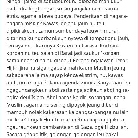
Ningali
jalma
di
sabudeureun,
lolobana
mah
ukur
paduli
ka
lingkungan
sorangan-jelema
nu
sarua
étnis,
agama,
atawa
budaya.
Penderitaan
di
nagara-
nagara
miskin?
Kawas
ide
anu
jauh
nu
teu
dipikirakeun.
Lamun
sumber
daya
leuwih
murah
ditarima
ku
ngorbankeun
nyawa
di
tempat
anu
jauh,
teu
aya
deui
karunya
Kristen
nu
karasa.
Korban-
korban
nu
teu
salah
di
Barat
jadi
saukur
'korban
sampingan'
dina
nu
disebut
Perang
ngalawan
Teror.
Hiji-hijina
nu
siga
ngabela
mah
kaum
Muslim
jeung
sababaraha
jalma
sayap
kénca
ekstrim,
nu,
kawas
abdi,
nolak
ngalér
kana
agenda
Zionis.
Kanyataan
ieu
ngaguncangkeun
abdi
sarta
ngajadikeun
abdi
ngira-
ngira
deui
Islam.
Abdi
naros
ka
diri
sorangan:
naha
Muslim,
agama
nu
sering
dipoyok
jeung
dibenci,
mampuh
nolak
kakerasan
ka
bangsa-bangsa
nu
lain
milikna?
Tingali
Houthi-maranéhna
bajoang
pikeun
ngeureunkeun
pembantaian
di
Gaza,
ogé
Hizbullah.
Sacara
géopolitik,
golongan-golongan
ieu
bakal