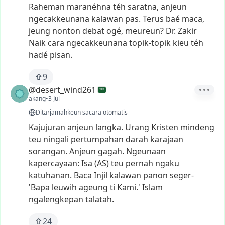
Raheman
maranéhna
téh
saratna,
anjeun
ngecakkeunana
kalawan
pas.
Terus
baé
maca,
jeung
nonton
debat
ogé,
meureun?
Dr.
Zakir
Naik
cara
ngecakkeunana
topik-topik
kieu
téh
hadé
pisan.
9
@desert_wind261
akang
•
3 Jul
Ditarjamahkeun sacara otomatis
Kajujuran
anjeun
langka.
Urang
Kristen
mindeng
teu
ningali
pertumpahan
darah
karajaan
sorangan.
Anjeun
gagah.
Ngeunaan
kapercayaan:
Isa
(AS)
teu
pernah
ngaku
katuhanan.
Baca
Injil
kalawan
panon
seger-
'Bapa
leuwih
ageung
ti
Kami.'
Islam
ngalengkepan
talatah.
24