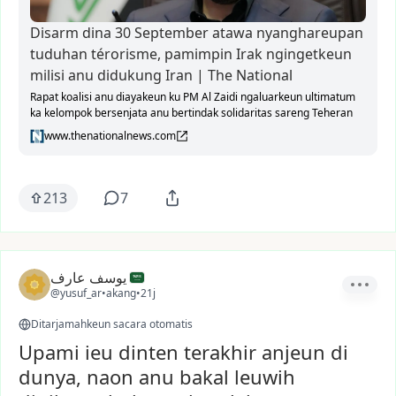
Disarm dina 30 September atawa nyanghareupan
tuduhan térorisme, pamimpin Irak ngingetkeun
milisi anu didukung Iran | The National
Rapat koalisi anu diayakeun ku PM Al Zaidi ngaluarkeun ultimatum
ka kelompok bersenjata anu bertindak solidaritas sareng Teheran
www.thenationalnews.com
213
7
يوسف عارف
@yusuf_ar
•
akang
•
21j
Ditarjamahkeun sacara otomatis
Upami ieu dinten terakhir anjeun di
dunya, naon anu bakal leuwih