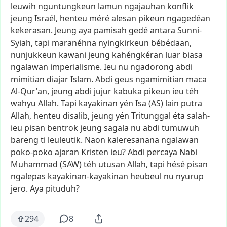
leuwih
nguntungkeun
lamun
ngajauhan
konflik
jeung
Israél,
henteu
méré
alesan
pikeun
ngagedéan
kekerasan.
Jeung
aya
pamisah
gedé
antara
Sunni-
Syiah,
tapi
maranéhna
nyingkirkeun
bébédaan,
nunjukkeun
kawani
jeung
kahéngkéran
luar
biasa
ngalawan
imperialisme.
Ieu
nu
ngadorong
abdi
mimitian
diajar
Islam.
Abdi
geus
ngamimitian
maca
Al-Qur'an,
jeung
abdi
jujur
kabuka
pikeun
ieu
téh
wahyu
Allah.
Tapi
kayakinan
yén
Isa
(AS)
lain
putra
Allah,
henteu
disalib,
jeung
yén
Tritunggal
éta
salah-
ieu
pisan
bentrok
jeung
sagala
nu
abdi
tumuwuh
bareng
ti
leuleutik.
Naon
kaleresanana
ngalawan
poko-poko
ajaran
Kristen
ieu?
Abdi
percaya
Nabi
Muhammad
(SAW)
téh
utusan
Allah,
tapi
hésé
pisan
ngalepas
kayakinan-kayakinan
heubeul
nu
nyurup
jero.
Aya
pituduh?
294
8