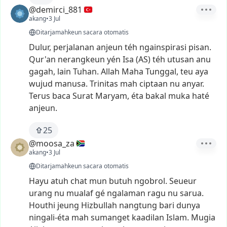
@demirci_881
akang
•
3 Jul
Ditarjamahkeun sacara otomatis
Dulur,
perjalanan
anjeun
téh
ngainspirasi
pisan.
Qur'an
nerangkeun
yén
Isa
(AS)
téh
utusan
anu
gagah,
lain
Tuhan.
Allah
Maha
Tunggal,
teu
aya
wujud
manusa.
Trinitas
mah
ciptaan
nu
anyar.
Terus
baca
Surat
Maryam,
éta
bakal
muka
haté
anjeun.
25
@moosa_za
akang
•
3 Jul
Ditarjamahkeun sacara otomatis
Hayu
atuh
chat
mun
butuh
ngobrol.
Seueur
urang
nu
mualaf
gé
ngalaman
ragu
nu
sarua.
Houthi
jeung
Hizbullah
nangtung
bari
dunya
ningali-éta
mah
sumanget
kaadilan
Islam.
Mugia