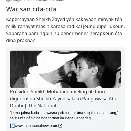
Warisan cita-cita
Kapercayaan
Sheikh
Zayed
yén
kakayaan
minyak
téh
milik
rahayat
masih
karasa
radikal
jeung
diperlukeun.
Sabaraha
pamingpin
nu
bener-bener
nerapkeun
éta
dina
prakna?
Présidén Sheikh Mohamed miéling 60 taun
digentosna Sheikh Zayed salaku Pangawasa Abu
Dhabi | The National
'Jalma-jalma kudu salawasna jadi puseur tina sagala usaha urang,'
saur Présidén dina ngahormat ka Bapa Pangadeg
www.thenationalnews.com