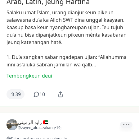
Arab, Latin, jeung Hartina
Salaku
umat
Islam,
urang
dianjurkeun
pikeun
salawasna
du’a
ka
Alloh
SWT
dina
unggal
kaayaan,
kaasup
basa
keur
nyanghareupan
ujian.
Ieu
tujuh
du’a
nu
bisa
dipanjatkeun
pikeun
ménta
kasabaran
jeung
katenangan
haté.
1.
Du’a
sangkan
sabar
ngadepan
ujian:
“Allahumma
inni
as'aluka
sabran
jamiilan
wa
qalb…
Tembongkeun deui
39
10
زايد الرميثي
@zayed_alrami
•
akang
•
19j
Ditarjamahkeun sacara otomatis