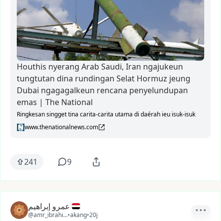
Houthis nyerang Arab Saudi, Iran ngajukeun
tungtutan dina rundingan Selat Hormuz jeung
Dubai ngagagalkeun rencana penyelundupan
emas | The National
Ringkesan singget tina carita-carita utama di daérah ieu isuk-isuk
www.thenationalnews.com
241
9
عمرو إبراهيم
@amr_ibrahim1
•
akang
•
20j