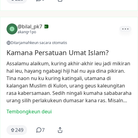
@bilal_pk7
akang
•
1po
Ditarjamahkeun sacara otomatis
Kamana Persatuan Umat Islam?
Assalamu
alaikum,
kuring
akhir-akhir
ieu
jadi
mikiran
hal
ieu,
hayang
ngabagi
hiji
hal
nu
aya
dina
pikiran.
Tina
naon
nu
ku
kuring
katingali,
utamana
di
kalangan
Muslim
di
Kulon,
urang
geus
kaleungitan
rasa
kabersamaan.
Sedih
ningali
kumaha
sababaraha
urang
silih
perlakukeun
dumasar
kana
ras.
Misaln…
Tembongkeun deui
249
7