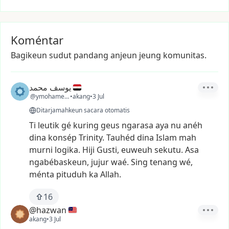
Koméntar
Bagikeun sudut pandang anjeun jeung komunitas.
يوسف محمد
@ymohamed99
•
akang
•
3 Jul
Ditarjamahkeun sacara otomatis
Ti
leutik
gé
kuring
geus
ngarasa
aya
nu
anéh
dina
konsép
Trinity.
Tauhéd
dina
Islam
mah
murni
logika.
Hiji
Gusti,
euweuh
sekutu.
Asa
ngabébaskeun,
jujur
waé.
Sing
tenang
wé,
ménta
pituduh
ka
Allah.
16
@hazwan
akang
•
3 Jul