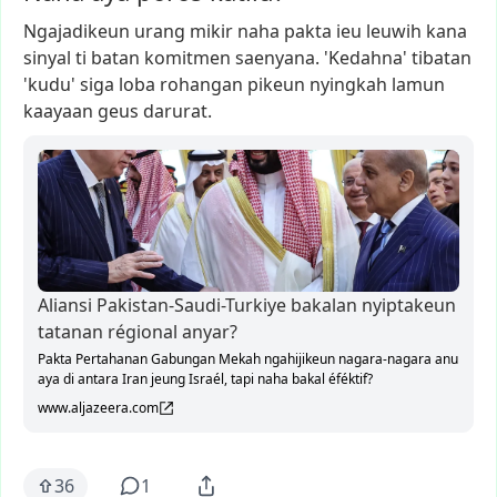
Ngajadikeun
urang
mikir
naha
pakta
ieu
leuwih
kana
sinyal
ti
batan
komitmen
saenyana.
'Kedahna'
tibatan
'kudu'
siga
loba
rohangan
pikeun
nyingkah
lamun
kaayaan
geus
darurat.
Aliansi Pakistan-Saudi-Turkiye bakalan nyiptakeun
tatanan régional anyar?
Pakta Pertahanan Gabungan Mekah ngahijikeun nagara-nagara anu
aya di antara Iran jeung Israél, tapi naha bakal éféktif?
www.aljazeera.com
36
1