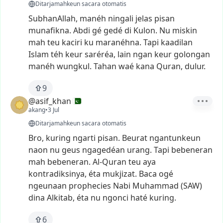
Ditarjamahkeun sacara otomatis
SubhanAllah,
manéh
ningali
jelas
pisan
munafikna.
Abdi
gé
gedé
di
Kulon.
Nu
miskin
mah
teu
kaciri
ku
maranéhna.
Tapi
kaadilan
Islam
téh
keur
saréréa,
lain
ngan
keur
golongan
manéh
wungkul.
Tahan
waé
kana
Quran,
dulur.
9
@asif_khan
akang
•
3 Jul
Ditarjamahkeun sacara otomatis
Bro,
kuring
ngarti
pisan.
Beurat
ngantunkeun
naon
nu
geus
ngagedéan
urang.
Tapi
bebeneran
mah
bebeneran.
Al-Quran
teu
aya
kontradiksinya,
éta
mukjizat.
Baca
ogé
ngeunaan
prophecies
Nabi
Muhammad
(SAW)
dina
Alkitab,
éta
nu
ngonci
haté
kuring.
6