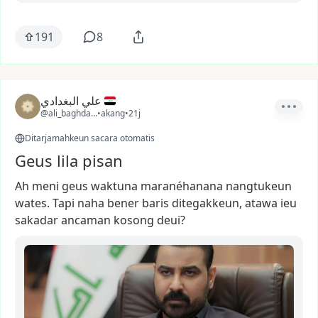
191
8
علي البغدادي
@ali_baghdadi3
•
akang
•
21j
Ditarjamahkeun sacara otomatis
Geus lila pisan
Ah
meni
geus
waktuna
maranéhanana
nangtukeun
wates.
Tapi
naha
bener
baris
ditegakkeun,
atawa
ieu
sakadar
ancaman
kosong
deui?