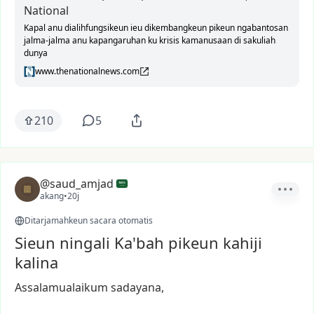
National
Kapal anu dialihfungsikeun ieu dikembangkeun pikeun ngabantosan
jalma-jalma anu kapangaruhan ku krisis kamanusaan di sakuliah
dunya
www.thenationalnews.com
210
5
@saud_amjad
akang
•
20j
Ditarjamahkeun sacara otomatis
Sieun ningali Ka'bah pikeun kahiji
kalina
Assalamualaikum
sadayana,