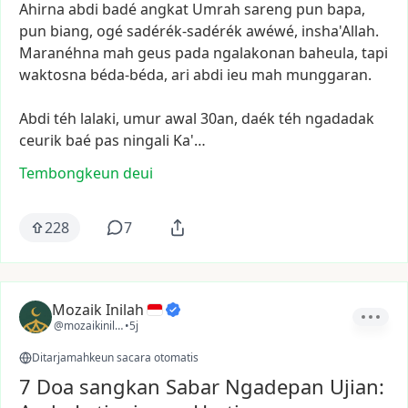
Ahirna
abdi
badé
angkat
Umrah
sareng
pun
bapa,
pun
biang,
ogé
sadérék-sadérék
awéwé,
insha'Allah.
Maranéhna
mah
geus
pada
ngalakonan
baheula,
tapi
waktosna
béda-béda,
ari
abdi
ieu
mah
munggaran.
Abdi
téh
lalaki,
umur
awal
30an,
daék
téh
ngadadak
ceurik
baé
pas
ningali
Ka'…
Tembongkeun deui
228
7
Mozaik Inilah
@mozaikinilah
•
5j
Ditarjamahkeun sacara otomatis
7 Doa sangkan Sabar Ngadepan Ujian: