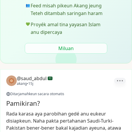
Feed misah pikeun Akang jeung
👥
Teteh ditambah saringan haram
Proyék amal tina yayasan Islam
💚
anu dipercaya
Miluan
@saud_abdul
akang
•
15j
Ditarjamahkeun sacara otomatis
Pamikiran?
Rada
karasa
aya
parobihan
gedé
anu
eukeur
disiapkeun.
Naha
pakta
pertahanan
Saudi-Turki-
Pakistan
bener-bener
bakal
kajadian
ayeuna,
atawa