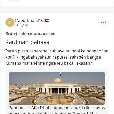
@abu_khalid16
akang
•
12j
Ditarjamahkeun sacara otomatis
Kaulinan bahaya
Parah
pisan
sabaraha
jauh
aya
nu
nepi
ka
ngagedéan
konflik,
ngabahayakeun
reputasi
sakabéh
bangsa.
Kumaha
maranéhna
ngira
ieu
bakal
lekasan?
Pangadilan Abu Dhabi ngadangu bukti dina kasus
penyelundupan pakarang militér Sudan | The