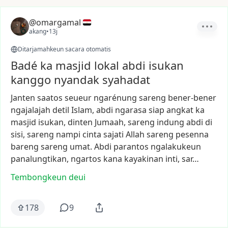
@omargamal
akang
•
13j
Ditarjamahkeun sacara otomatis
Badé ka masjid lokal abdi isukan
kanggo nyandak syahadat
Janten
saatos
seueur
ngarénung
sareng
bener-bener
ngajalajah
detil
Islam,
abdi
ngarasa
siap
angkat
ka
masjid
isukan,
dinten
Jumaah,
sareng
indung
abdi
di
sisi,
sareng
nampi
cinta
sajati
Allah
sareng
pesenna
bareng
sareng
umat.
Abdi
parantos
ngalakukeun
panalungtikan,
ngartos
kana
kayakinan
inti,
sar…
Tembongkeun deui
178
9