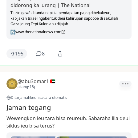
didorong ka jurang | The National
Ti izin gawé ditunda nepi ka pendapatan pajeg dibekukeun,
kabijakan Israél ngabentuk deui kahirupan sapopoé di sakuliah
Gaza jeung Tepi Kulon anu dijajah
www.thenationalnews.com
195
8
@abu3omar1
akang
•
18j
Ditarjamahkeun sacara otomatis
Jaman tegang
Wewengkon
ieu
tara
bisa
reureuh.
Sabaraha
lila
deui
siklus
ieu
bisa
terus?