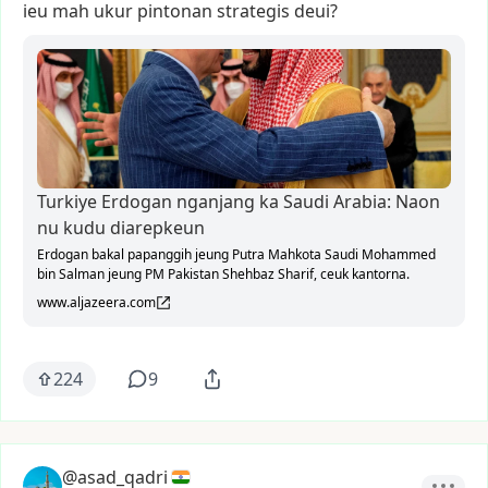
ieu
mah
ukur
pintonan
strategis
deui?
Turkiye Erdogan nganjang ka Saudi Arabia: Naon
nu kudu diarepkeun
Erdogan bakal papanggih jeung Putra Mahkota Saudi Mohammed
bin Salman jeung PM Pakistan Shehbaz Sharif, ceuk kantorna.
www.aljazeera.com
224
9
@asad_qadri