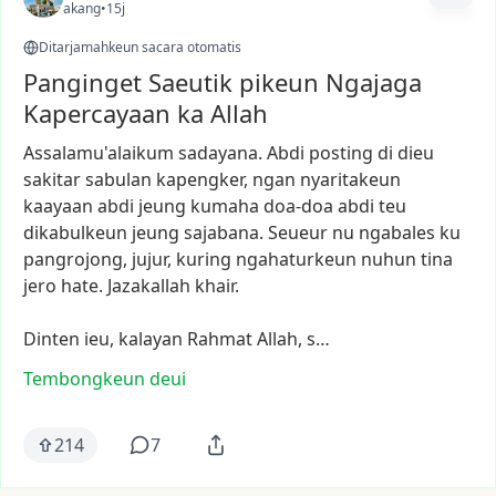
akang
•
15j
Ditarjamahkeun sacara otomatis
Panginget Saeutik pikeun Ngajaga
Kapercayaan ka Allah
Assalamu'alaikum
sadayana.
Abdi
posting
di
dieu
sakitar
sabulan
kapengker,
ngan
nyaritakeun
kaayaan
abdi
jeung
kumaha
doa-doa
abdi
teu
dikabulkeun
jeung
sajabana.
Seueur
nu
ngabales
ku
pangrojong,
jujur,
kuring
ngahaturkeun
nuhun
tina
jero
hate.
Jazakallah
khair.
Dinten
ieu,
kalayan
Rahmat
Allah,
s…
Tembongkeun deui
214
7