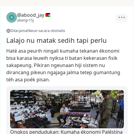
@abood_jay
akang
•
15j
Ditarjamahkeun sacara otomatis
Lalajo nu matak sedih tapi perlu
Haté
asa
peurih
ningali
kumaha
tekanan
ékonomi
bisa
karasa
leuwih
nyiksa
ti
batan
kekerasan
fisik
sakapeung.
Pikiran
ngeunaan
hiji
sistem
nu
dirancang
pikeun
ngajaga
jalma
tetep
gumantung
téh
asa
poék
pisan.
Ongkos pendudukan: Kumaha ékonomi Paléstina