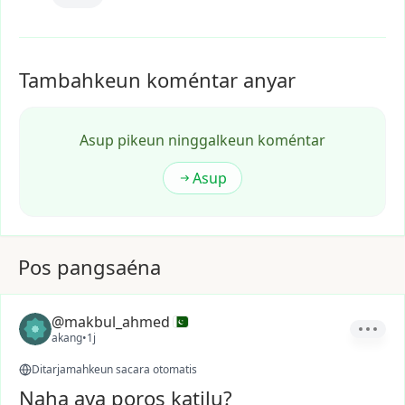
Tambahkeun koméntar anyar
Asup pikeun ninggalkeun koméntar
Asup
Pos pangsaéna
@makbul_ahmed
akang
•
1j
Ditarjamahkeun sacara otomatis
Naha aya poros katilu?