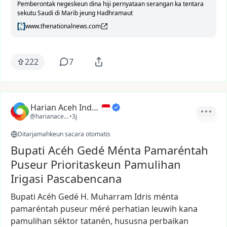
Pemberontak negeskeun dina hiji pernyataan serangan ka tentara
sekutu Saudi di Marib jeung Hadhramaut
www.thenationalnews.com
222
7
Harian Aceh Indonesia
@harianacehindonesia
•
3j
Ditarjamahkeun sacara otomatis
Bupati Acéh Gedé Ménta Pamaréntah
Puseur Prioritaskeun Pamulihan
Irigasi Pascabencana
Bupati
Acéh
Gedé
H.
Muharram
Idris
ménta
pamaréntah
puseur
méré
perhatian
leuwih
kana
pamulihan
séktor
tatanén,
hususna
perbaikan