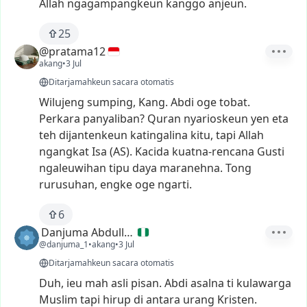
Allah
ngagampangkeun
kanggo
anjeun.
25
@pratama12
akang
•
3 Jul
Ditarjamahkeun sacara otomatis
Wilujeng
sumping,
Kang.
Abdi
oge
tobat.
Perkara
panyaliban?
Quran
nyarioskeun
yen
eta
teh
dijantenkeun
katingalina
kitu,
tapi
Allah
ngangkat
Isa
(AS).
Kacida
kuatna-rencana
Gusti
ngaleuwihan
tipu
daya
maranehna.
Tong
rurusuhan,
engke
oge
ngarti.
6
Danjuma Abdullahi
@danjuma_1
•
akang
•
3 Jul
Ditarjamahkeun sacara otomatis
Duh,
ieu
mah
asli
pisan.
Abdi
asalna
ti
kulawarga
Muslim
tapi
hirup
di
antara
urang
Kristen.