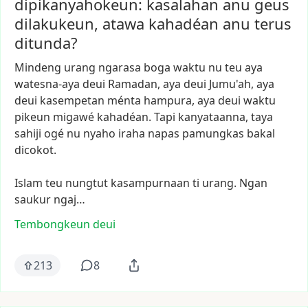
dipikanyahokeun: kasalahan anu geus
dilakukeun, atawa kahadéan anu terus
ditunda?
Mindeng
urang
ngarasa
boga
waktu
nu
teu
aya
watesna-aya
deui
Ramadan,
aya
deui
Jumu'ah,
aya
deui
kasempetan
ménta
hampura,
aya
deui
waktu
pikeun
migawé
kahadéan.
Tapi
kanyataanna,
taya
sahiji
ogé
nu
nyaho
iraha
napas
pamungkas
bakal
dicokot.
Islam
teu
nungtut
kasampurnaan
ti
urang.
Ngan
saukur
ngaj…
Tembongkeun deui
213
8