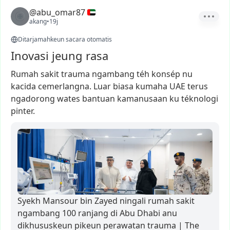
@abu_omar87
akang
•
19j
Ditarjamahkeun sacara otomatis
Inovasi jeung rasa
Rumah
sakit
trauma
ngambang
téh
konsép
nu
kacida
cemerlangna.
Luar
biasa
kumaha
UAE
terus
ngadorong
wates
bantuan
kamanusaan
ku
téknologi
pinter.
Syekh Mansour bin Zayed ningali rumah sakit
ngambang 100 ranjang di Abu Dhabi anu
dikhususkeun pikeun perawatan trauma | The