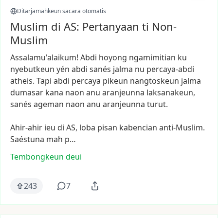
Ditarjamahkeun sacara otomatis
Muslim di AS: Pertanyaan ti Non-
Muslim
Assalamu'alaikum!
Abdi
hoyong
ngamimitian
ku
nyebutkeun
yén
abdi
sanés
jalma
nu
percaya-abdi
atheis.
Tapi
abdi
percaya
pikeun
nangtoskeun
jalma
dumasar
kana
naon
anu
aranjeunna
laksanakeun,
sanés
ageman
naon
anu
aranjeunna
turut.
Ahir-ahir
ieu
di
AS,
loba
pisan
kabencian
anti-Muslim.
Saéstuna
mah
p…
Tembongkeun deui
243
7