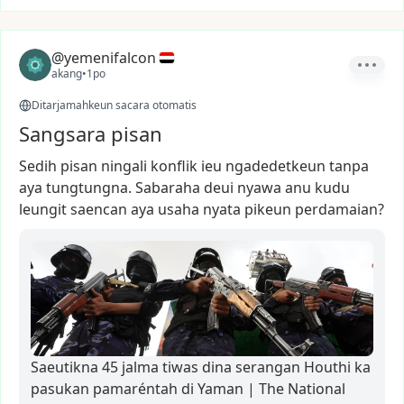
@yemenifalcon
akang
•
1po
Ditarjamahkeun sacara otomatis
Sangsara pisan
Sedih
pisan
ningali
konflik
ieu
ngadedetkeun
tanpa
aya
tungtungna.
Sabaraha
deui
nyawa
anu
kudu
leungit
saencan
aya
usaha
nyata
pikeun
perdamaian?
Saeutikna 45 jalma tiwas dina serangan Houthi ka
pasukan pamaréntah di Yaman | The National