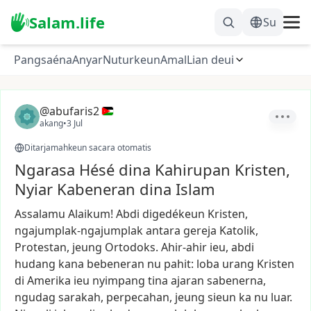
Salam.life
Su
Pangsaéna
Anyar
Nuturkeun
Amal
Lian deui
@abufaris2
akang
•
3 Jul
Ditarjamahkeun sacara otomatis
Ngarasa Hésé dina Kahirupan Kristen,
Nyiar Kabeneran dina Islam
Assalamu
Alaikum!
Abdi
digedékeun
Kristen,
ngajumplak-ngajumplak
antara
gereja
Katolik,
Protestan,
jeung
Ortodoks.
Ahir-ahir
ieu,
abdi
hudang
kana
bebeneran
nu
pahit:
loba
urang
Kristen
di
Amerika
ieu
nyimpang
tina
ajaran
sabenerna,
ngudag
sarakah,
perpecahan,
jeung
sieun
ka
nu
luar.