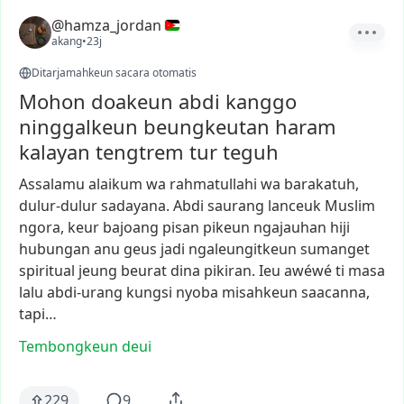
@hamza_jordan
akang
•
23j
Ditarjamahkeun sacara otomatis
Mohon doakeun abdi kanggo
ninggalkeun beungkeutan haram
kalayan tengtrem tur teguh
Assalamu
alaikum
wa
rahmatullahi
wa
barakatuh,
dulur-dulur
sadayana.
Abdi
saurang
lanceuk
Muslim
ngora,
keur
bajoang
pisan
pikeun
ngajauhan
hiji
hubungan
anu
geus
jadi
ngaleungitkeun
sumanget
spiritual
jeung
beurat
dina
pikiran.
Ieu
awéwé
ti
masa
lalu
abdi-urang
kungsi
nyoba
misahkeun
saacanna,
tapi…
Tembongkeun deui
229
9