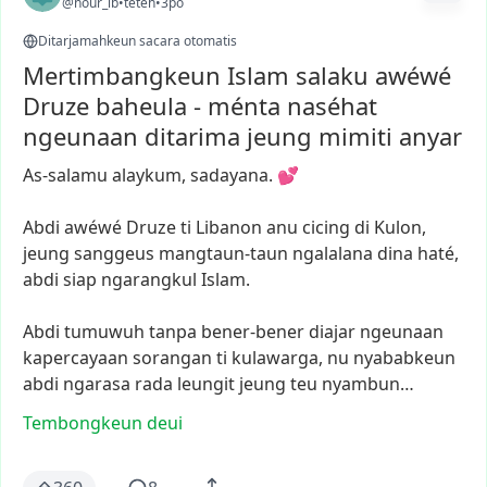
@nour_lb
•
teteh
•
3po
Ditarjamahkeun sacara otomatis
Mertimbangkeun Islam salaku awéwé
Druze baheula - ménta naséhat
ngeunaan ditarima jeung mimiti anyar
As-salamu
alaykum,
sadayana.
💕
Abdi
awéwé
Druze
ti
Libanon
anu
cicing
di
Kulon,
jeung
sanggeus
mangtaun-taun
ngalalana
dina
haté,
abdi
siap
ngarangkul
Islam.
Abdi
tumuwuh
tanpa
bener-bener
diajar
ngeunaan
kapercayaan
sorangan
ti
kulawarga,
nu
nyababkeun
abdi
ngarasa
rada
leungit
jeung
teu
nyambun…
Tembongkeun deui