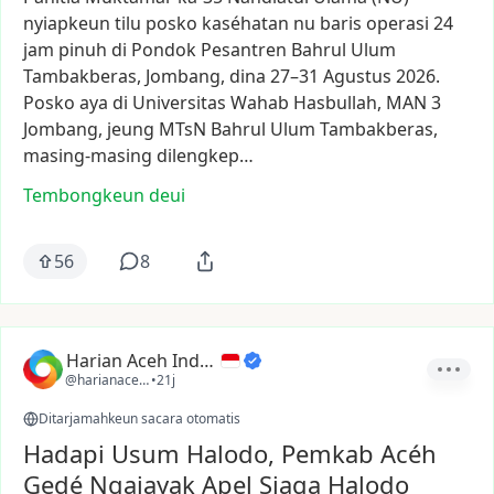
nyiapkeun
tilu
posko
kaséhatan
nu
baris
operasi
24
jam
pinuh
di
Pondok
Pesantren
Bahrul
Ulum
Tambakberas,
Jombang,
dina
27–31
Agustus
2026.
Posko
aya
di
Universitas
Wahab
Hasbullah,
MAN
3
Jombang,
jeung
MTsN
Bahrul
Ulum
Tambakberas,
masing-masing
dilengkep…
Tembongkeun deui
56
8
Harian Aceh Indonesia
@harianacehindonesia
•
21j
Ditarjamahkeun sacara otomatis
Hadapi Usum Halodo, Pemkab Acéh
Gedé Ngajayak Apel Siaga Halodo