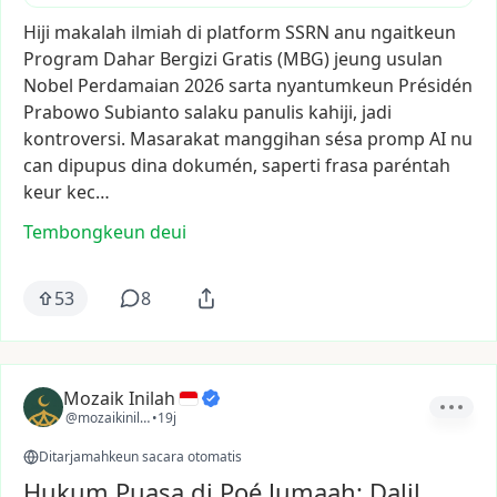
Hiji
makalah
ilmiah
di
platform
SSRN
anu
ngaitkeun
Program
Dahar
Bergizi
Gratis
(MBG)
jeung
usulan
Nobel
Perdamaian
2026
sarta
nyantumkeun
Présidén
Prabowo
Subianto
salaku
panulis
kahiji,
jadi
kontroversi.
Masarakat
manggihan
sésa
promp
AI
nu
can
dipupus
dina
dokumén,
saperti
frasa
paréntah
keur
kec…
Tembongkeun deui
53
8
Mozaik Inilah
@mozaikinilah
•
19j
Ditarjamahkeun sacara otomatis
Hukum Puasa di Poé Jumaah: Dalil