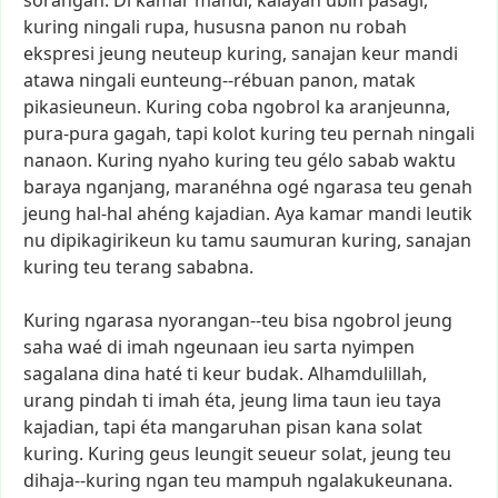
sorangan.
Di
kamar
mandi,
kalayan
ubin
pasagi,
kuring
ningali
rupa,
hususna
panon
nu
robah
ekspresi
jeung
neuteup
kuring,
sanajan
keur
mandi
atawa
ningali
eunteung--rébuan
panon,
matak
pikasieuneun.
Kuring
coba
ngobrol
ka
aranjeunna,
pura-pura
gagah,
tapi
kolot
kuring
teu
pernah
ningali
nanaon.
Kuring
nyaho
kuring
teu
gélo
sabab
waktu
baraya
nganjang,
maranéhna
ogé
ngarasa
teu
genah
jeung
hal-hal
ahéng
kajadian.
Aya
kamar
mandi
leutik
nu
dipikagirikeun
ku
tamu
saumuran
kuring,
sanajan
kuring
teu
terang
sababna.
Kuring
ngarasa
nyorangan--teu
bisa
ngobrol
jeung
saha
waé
di
imah
ngeunaan
ieu
sarta
nyimpen
sagalana
dina
haté
ti
keur
budak.
Alhamdulillah,
urang
pindah
ti
imah
éta,
jeung
lima
taun
ieu
taya
kajadian,
tapi
éta
mangaruhan
pisan
kana
solat
kuring.
Kuring
geus
leungit
seueur
solat,
jeung
teu
dihaja--kuring
ngan
teu
mampuh
ngalakukeunana.