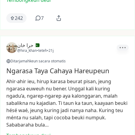
Tembongkeun deui
242
7
حرا خان
@hira_khan
•
teteh
•
21j
Ditarjamahkeun sacara otomatis
Ngarasa Taya Cahaya Hareupeun
Ahir-ahir
ieu,
hirup
karasa
beurat
pisan,
jeung
ngarasa
euweuh
nu
bener.
Unggal
kali
kuring
ngadu’a,
ngarep-ngarep
aya
kalonggaran,
malah
sabalikna
nu
kajadian.
Ti
taun
ka
taun,
kaayaan
beuki
hésé
waé,
jeung
kuring
jadi
nanya
naha.
Kuring
teu
ménta
nu
salah,
tapi
cocoba
beuki
numpuk.
Sababaraha
bula…