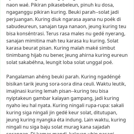
naon
waé.
Pikiran
pikasebeleun,
pinuh
ku
dosa,
ngaganggu
pikiran
kuring.
Beuki
parah--solat
jadi
perjuangan.
Kuring
diuk
ngarasa
ayana
nu
poék
di
sabudeureun,
sanajan
taya
nanaon,
jeung
kuring
teu
bisa
konséntrasi.
Terus
rasa
males
nu
gedé
nyerang,
sanajan
mimitina
mah
teu
karasa
ku
kuring.
Solat
karasa
beurat
pisan.
Kuring
malah
maké
simbut
tinimbang
hijab
nu
bener,
jeung
ahirna
kuring
eureun
solat
sakabéhna,
leungit
loba
solat
unggal
poé.
Pangalaman
ahéng
beuki
parah.
Kuring
ngadéngé
bisikan
tarik
jeung
sora-sora
dina
ceuli.
Waktu
leutik,
imajinasi
kuring
lemah
pisan--kuring
teu
bisa
nyiptakeun
gambar
kalayan
gampang,
jadi
kuring
nyaho
ieu
hal
nyata.
Kuring
ningali
rupa-rupa:
sakali
kuring
siga
ningali
jin
gedé
keur
solat,
ditutupan,
jeung
kuring
nyangka
éta
indung.
Lain
waktu,
kuring
ningali
nu
siga
baju
solat
murag
kana
sajadah