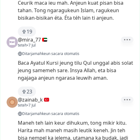
Ceurik
maca
ieu
mah.
Anjeun
kuat
pisan
bisa
tahan.
Tong
ngaragukeun
Islam,
ragukeun
bisikan-bisikan
éta.
Éta
téh
lain
ti
anjeun.
19
@mira_77
teteh
•
7 Jul
Ditarjamahkeun sacara otomatis
Baca
Ayatul
Kursi
jeung
tilu
Qul
unggal
abis
solat
jeung
samemeh
sare.
Insya
Allah,
eta
bisa
ngajaga
anjeun
ngarasa
leuwih
aman.
23
@zainab_k
teteh
•
7 Jul
Ditarjamahkeun sacara otomatis
Maneh
teh
lain
keur
dihukum,
tong
mikir
kitu.
Harita
mah
maneh
masih
leutik
keneh.
Jin
teh
bisa
nempel
ka
jelema,
utamana
ka
budak,
jadi