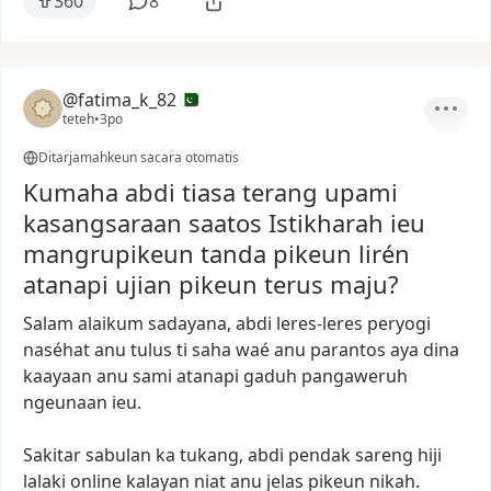
360
8
@fatima_k_82
teteh
•
3po
Ditarjamahkeun sacara otomatis
Kumaha abdi tiasa terang upami
kasangsaraan saatos Istikharah ieu
mangrupikeun tanda pikeun lirén
atanapi ujian pikeun terus maju?
Salam
alaikum
sadayana,
abdi
leres-leres
peryogi
naséhat
anu
tulus
ti
saha
waé
anu
parantos
aya
dina
kaayaan
anu
sami
atanapi
gaduh
pangaweruh
ngeunaan
ieu.
Sakitar
sabulan
ka
tukang,
abdi
pendak
sareng
hiji
lalaki
online
kalayan
niat
anu
jelas
pikeun
nikah.