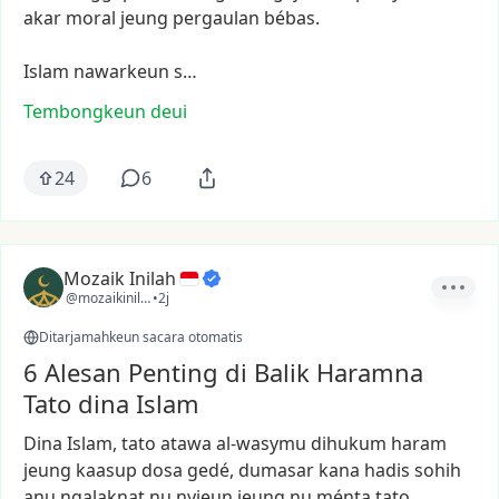
akar
moral
jeung
pergaulan
bébas.
Islam
nawarkeun
s…
Tembongkeun deui
24
6
Mozaik Inilah
@mozaikinilah
•
2j
Ditarjamahkeun sacara otomatis
6 Alesan Penting di Balik Haramna
Tato dina Islam
Dina
Islam,
tato
atawa
al-wasymu
dihukum
haram
jeung
kaasup
dosa
gedé,
dumasar
kana
hadis
sohih
anu
ngalaknat
nu
nyieun
jeung
nu
ménta
tato.