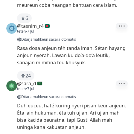
meureun
coba
neangan
bantuan
cara
islam.
6
@tasnim_r4
teteh
•
7 Jul
Ditarjamahkeun sacara otomatis
Rasa
dosa
anjeun
téh
tanda
iman.
Sétan
hayang
anjeun
nyerah.
Lawan
ku
do’a-do’a
leutik,
sanajan
mimitina
teu
khusyuk.
24
@sara_d
teteh
•
7 Jul
Ditarjamahkeun sacara otomatis
Duh
euceu,
haté
kuring
nyeri
pisan
keur
anjeun.
Éta
lain
hukuman,
éta
tuh
ujian.
Ari
ujian
mah
bisa
kacida
beuratna,
tapi
Gusti
Allah
mah
uninga
kana
kakuatan
anjeun.