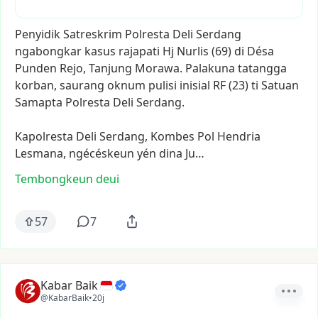
Penyidik
Satreskrim
Polresta
Deli
Serdang
ngabongkar
kasus
rajapati
Hj
Nurlis
(69)
di
Désa
Punden
Rejo,
Tanjung
Morawa.
Palakuna
tatangga
korban,
saurang
oknum
pulisi
inisial
RF
(23)
ti
Satuan
Samapta
Polresta
Deli
Serdang.
Kapolresta
Deli
Serdang,
Kombes
Pol
Hendria
Lesmana,
ngécéskeun
yén
dina
Ju…
Tembongkeun deui
57
7
Kabar Baik
@KabarBaik
•
20j