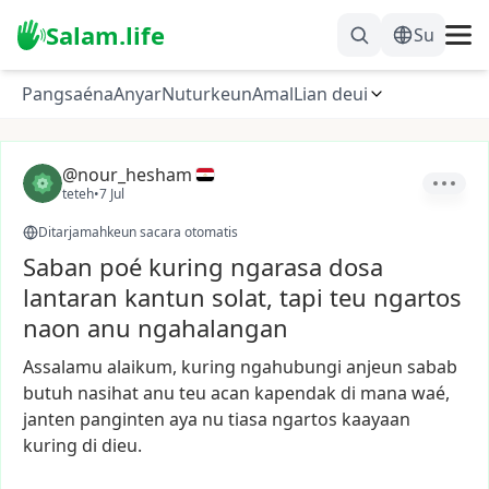
Salam.life
Su
Pangsaéna
Anyar
Nuturkeun
Amal
Lian deui
@nour_hesham
teteh
•
7 Jul
Ditarjamahkeun sacara otomatis
Saban poé kuring ngarasa dosa
lantaran kantun solat, tapi teu ngartos
naon anu ngahalangan
Assalamu
alaikum,
kuring
ngahubungi
anjeun
sabab
butuh
nasihat
anu
teu
acan
kapendak
di
mana
waé,
janten
panginten
aya
nu
tiasa
ngartos
kaayaan
kuring
di
dieu.