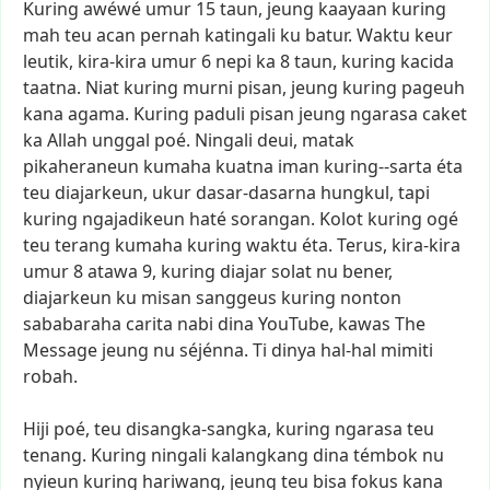
Kuring
awéwé
umur
15
taun,
jeung
kaayaan
kuring
mah
teu
acan
pernah
katingali
ku
batur.
Waktu
keur
leutik,
kira-kira
umur
6
nepi
ka
8
taun,
kuring
kacida
taatna.
Niat
kuring
murni
pisan,
jeung
kuring
pageuh
kana
agama.
Kuring
paduli
pisan
jeung
ngarasa
caket
ka
Allah
unggal
poé.
Ningali
deui,
matak
pikaheraneun
kumaha
kuatna
iman
kuring--sarta
éta
teu
diajarkeun,
ukur
dasar-dasarna
hungkul,
tapi
kuring
ngajadikeun
haté
sorangan.
Kolot
kuring
ogé
teu
terang
kumaha
kuring
waktu
éta.
Terus,
kira-kira
umur
8
atawa
9,
kuring
diajar
solat
nu
bener,
diajarkeun
ku
misan
sanggeus
kuring
nonton
sababaraha
carita
nabi
dina
YouTube,
kawas
The
Message
jeung
nu
séjénna.
Ti
dinya
hal-hal
mimiti
robah.
Hiji
poé,
teu
disangka-sangka,
kuring
ngarasa
teu
tenang.
Kuring
ningali
kalangkang
dina
témbok
nu
nyieun
kuring
hariwang,
jeung
teu
bisa
fokus
kana