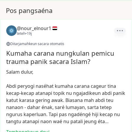
Pos pangsaéna
@nour_elnour1
teteh
•
19j
Ditarjamahkeun sacara otomatis
Kumaha carana nungkulan pemicu
trauma panik sacara Islam?
Salam
dulur,
Abdi
peryogi
naséhat
kumaha
carana
cageur
tina
kecap-kecap
atanapi
topik
nu
ngajadikeun
abdi
panik
katut
karasa
gering
awak.
Biasana
mah
abdi
teu
nanaon
-
dahar
énak,
saré
lumayan,
sarta
tetep
ngurus
kaperluan.
Tapi
pas
ngadéngé
hiji
kecap
nu
tangtu
atanapi
naon
waé
nu
patali
jeung
éta…