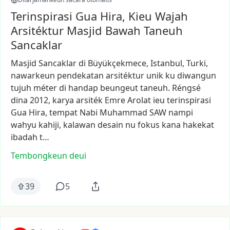
Terinspirasi Gua Hira, Kieu Wajah
Arsitéktur Masjid Bawah Taneuh
Sancaklar
Masjid
Sancaklar
di
Büyükçekmece,
Istanbul,
Turki,
nawarkeun
pendekatan
arsitéktur
unik
ku
diwangun
tujuh
méter
di
handap
beungeut
taneuh.
Réngsé
dina
2012,
karya
arsiték
Emre
Arolat
ieu
terinspirasi
Gua
Hira,
tempat
Nabi
Muhammad
SAW
nampi
wahyu
kahiji,
kalawan
desain
nu
fokus
kana
hakekat
ibadah
t…
Tembongkeun deui
39
5