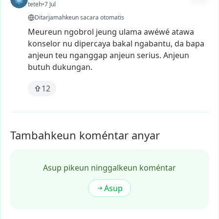
teteh
•
7 Jul
Ditarjamahkeun sacara otomatis
Meureun
ngobrol
jeung
ulama
awéwé
atawa
konselor
nu
dipercaya
bakal
ngabantu,
da
bapa
anjeun
teu
nganggap
anjeun
serius.
Anjeun
butuh
dukungan.
12
Tambahkeun koméntar anyar
Asup pikeun ninggalkeun koméntar
Asup