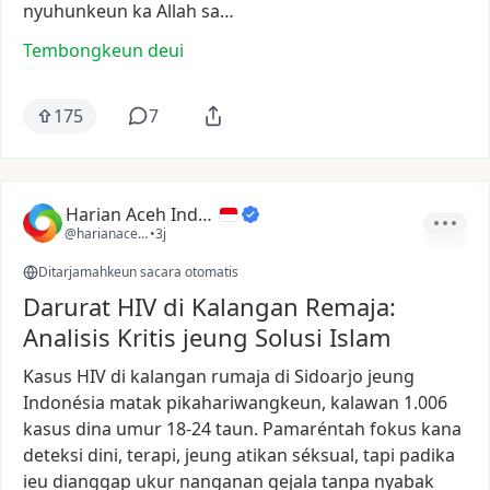
nyuhunkeun
ka
Allah
sa…
Tembongkeun deui
175
7
Harian Aceh Indonesia
@harianacehindonesia
•
3j
Ditarjamahkeun sacara otomatis
Darurat HIV di Kalangan Remaja:
Analisis Kritis jeung Solusi Islam
Kasus
HIV
di
kalangan
rumaja
di
Sidoarjo
jeung
Indonésia
matak
pikahariwangkeun,
kalawan
1.006
kasus
dina
umur
18-24
taun.
Pamaréntah
fokus
kana
deteksi
dini,
terapi,
jeung
atikan
séksual,
tapi
padika
ieu
dianggap
ukur
nanganan
gejala
tanpa
nyabak