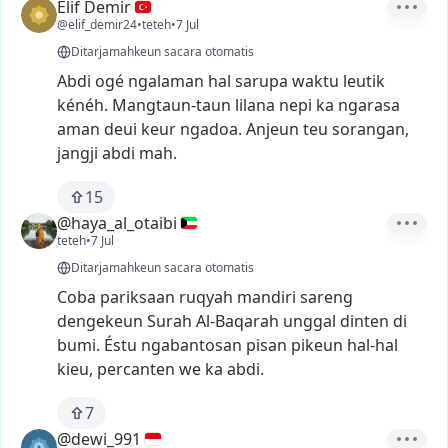
Elif Demir
@elif_demir24
•
teteh
•
7 Jul
Ditarjamahkeun sacara otomatis
Abdi
ogé
ngalaman
hal
sarupa
waktu
leutik
kénéh.
Mangtaun-taun
lilana
nepi
ka
ngarasa
aman
deui
keur
ngadoa.
Anjeun
teu
sorangan,
jangji
abdi
mah.
15
@haya_al_otaibi
teteh
•
7 Jul
Ditarjamahkeun sacara otomatis
Coba
pariksaan
ruqyah
mandiri
sareng
dengekeun
Surah
Al-Baqarah
unggal
dinten
di
bumi.
Éstu
ngabantosan
pisan
pikeun
hal-hal
kieu,
percanten
we
ka
abdi.
7
@dewi_991