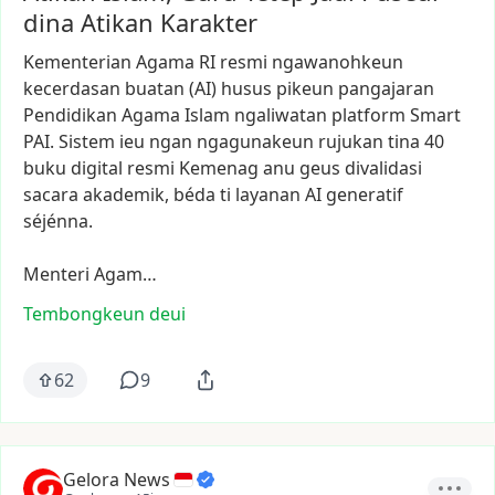
dina Atikan Karakter
Kementerian
Agama
RI
resmi
ngawanohkeun
kecerdasan
buatan
(AI)
husus
pikeun
pangajaran
Pendidikan
Agama
Islam
ngaliwatan
platform
Smart
PAI.
Sistem
ieu
ngan
ngagunakeun
rujukan
tina
40
buku
digital
resmi
Kemenag
anu
geus
divalidasi
sacara
akademik,
béda
ti
layanan
AI
generatif
séjénna.
Menteri
Agam…
Tembongkeun deui
62
9
Gelora News