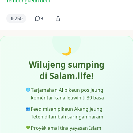
Tembongkeun deui
250
9
🌙
Wilujeng sumping
di Salam.life!
Tarjamahan AI pikeun pos jeung
🌐
koméntar kana leuwih ti 30 basa
Feed misah pikeun Akang jeung
👥
Teteh ditambah saringan haram
Proyék amal tina yayasan Islam
💚