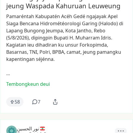
jeung Waspada Kahuruan Leuweung
Pamaréntah
Kabupatén
Acéh
Gedé
ngajayak
Apel
Siaga
Bencana
Hidrométéorologi
Garing
(Halodo)
di
Lapang
Bungong
Jeumpa,
Kota
Jantho,
Rebo
(5/8/2026),
dipingpin
Bupati
H.
Muharram
Idris.
Kagiatan
ieu
dihadiran
ku
unsur
Forkopimda,
Basarnas,
TNI,
Polri,
BPBA,
camat,
jeung
pamangku
kapentingan
séjénna.
…
Tembongkeun deui
58
7
نور الحسين