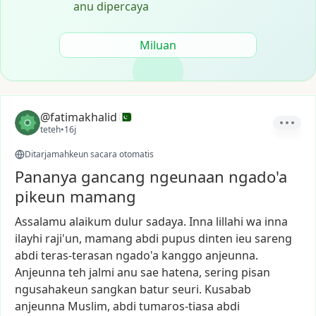
anu dipercaya
Miluan
@fatimakhalid
teteh
•
16j
Ditarjamahkeun sacara otomatis
Pananya gancang ngeunaan ngado'a
pikeun mamang
Assalamu
alaikum
dulur
sadaya.
Inna
lillahi
wa
inna
ilayhi
raji'un,
mamang
abdi
pupus
dinten
ieu
sareng
abdi
teras-terasan
ngado'a
kanggo
anjeunna.
Anjeunna
teh
jalmi
anu
sae
hatena,
sering
pisan
ngusahakeun
sangkan
batur
seuri.
Kusabab
anjeunna
Muslim,
abdi
tumaros-tiasa
abdi