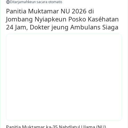
Ditarjamahkeun sacara otomatis
Panitia Muktamar NU 2026 di
Jombang Nyiapkeun Posko Kaséhatan
24 Jam, Dokter jeung Ambulans Siaga
Panitia
Muktamar
ka-35
Nahdlatul
Ulama
(NU)