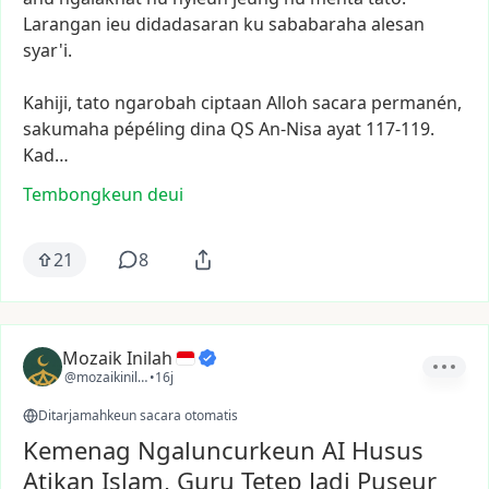
Larangan
ieu
didadasaran
ku
sababaraha
alesan
syar'i.
Kahiji,
tato
ngarobah
ciptaan
Alloh
sacara
permanén,
sakumaha
pépéling
dina
QS
An-Nisa
ayat
117-119.
Kad…
Tembongkeun deui
21
8
Mozaik Inilah
@mozaikinilah
•
16j
Ditarjamahkeun sacara otomatis
Kemenag Ngaluncurkeun AI Husus
Atikan Islam, Guru Tetep Jadi Puseur