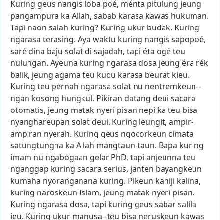
Kuring
geus
nangis
loba
poé,
ménta
pitulung
jeung
pangampura
ka
Allah,
sabab
karasa
kawas
hukuman.
Tapi
naon
salah
kuring?
Kuring
ukur
budak.
Kuring
ngarasa
terasing.
Aya
waktu
kuring
nangis
sapopoé,
saré
dina
baju
solat
di
sajadah,
tapi
éta
ogé
teu
nulungan.
Ayeuna
kuring
ngarasa
dosa
jeung
éra
rék
balik,
jeung
agama
teu
kudu
karasa
beurat
kieu.
Kuring
teu
pernah
ngarasa
solat
nu
nentremkeun--
ngan
kosong
hungkul.
Pikiran
datang
deui
sacara
otomatis,
jeung
matak
nyeri
pisan
nepi
ka
teu
bisa
nyanghareupan
solat
deui.
Kuring
leungit,
ampir-
ampiran
nyerah.
Kuring
geus
ngocorkeun
cimata
satungtungna
ka
Allah
mangtaun-taun.
Bapa
kuring
imam
nu
ngabogaan
gelar
PhD,
tapi
anjeunna
teu
nganggap
kuring
sacara
serius,
janten
bayangkeun
kumaha
nyoranganana
kuring.
Pikeun
kahiji
kalina,
kuring
naroskeun
Islam,
jeung
matak
nyeri
pisan.
Kuring
ngarasa
dosa,
tapi
kuring
geus
sabar
salila
ieu.
Kuring
ukur
manusa--teu
bisa
neruskeun
kawas