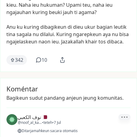
kieu.
Naha
ieu
hukuman?
Upami
teu,
naha
ieu
ngajauhan
kuring
beuki
jauh
ti
agama?
Anu
ku
kuring
dibagikeun
di
dieu
ukur
bagian
leutik
tina
sagala
nu
dilalui.
Kuring
ngarepkeun
aya
nu
bisa
ngajelaskeun
naon
ieu.
Jazakallah
khair
tos
dibaca.
342
10
Koméntar
Bagikeun sudut pandang anjeun jeung komunitas.
نوف الكعبي
@noof_al_kaabi
•
teteh
•
7 Jul
Ditarjamahkeun sacara otomatis