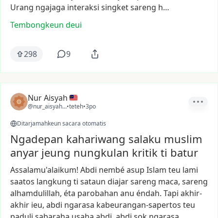
Urang
ngajaga
interaksi
singket
sareng
h…
Tembongkeun deui
298
9
Nur Aisyah
@nur_aisyah12
•
teteh
•
3po
Ditarjamahkeun sacara otomatis
Ngadepan kahariwang salaku muslim
anyar jeung nungkulan kritik ti batur
Assalamu'alaikum!
Abdi
nembé
asup
Islam
teu
lami
saatos
langkung
ti
sataun
diajar
sareng
maca,
sareng
alhamdulillah,
éta
parobahan
anu
éndah.
Tapi
akhir-
akhir
ieu,
abdi
ngarasa
kabeurangan-sapertos
teu
paduli
sabaraha
usaha
abdi,
abdi
sok
ngarasa