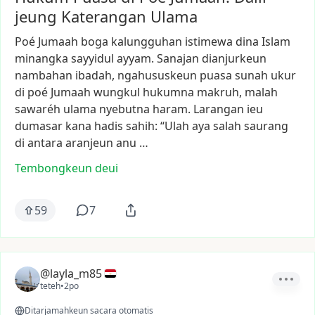
jeung Katerangan Ulama
Poé
Jumaah
boga
kalungguhan
istimewa
dina
Islam
minangka
sayyidul
ayyam.
Sanajan
dianjurkeun
nambahan
ibadah,
ngahususkeun
puasa
sunah
ukur
di
poé
Jumaah
wungkul
hukumna
makruh,
malah
sawaréh
ulama
nyebutna
haram.
Larangan
ieu
dumasar
kana
hadis
sahih:
“Ulah
aya
salah
saurang
di
antara
aranjeun
anu
…
Tembongkeun deui
59
7
@layla_m85
teteh
•
2po
Ditarjamahkeun sacara otomatis