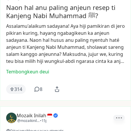
Naon hal anu paling anjeun resep ti
Kanjeng Nabi Muhammad ﷺ?
Assalamu'alaikum
sadayana!
Aya
hiji
pamikiran
di
jero
pikiran
kuring,
hayang
ngabagikeun
ka
anjeun
sadayana.
Naon
hal
husus
anu
paling
nyentuh
haté
anjeun
ti
Kanjeng
Nabi
Muhammad,
sholawat
sareng
salam
kanggo
anjeunna?
Maksudna,
jujur
we,
kuring
teu
bisa
milih
hiji
wungkul-abdi
ngarasa
cinta
ka
anj…
Tembongkeun deui
314
8
Mozaik Inilah
@mozaikinilah
•
15j
Ditarjamahkeun sacara otomatis