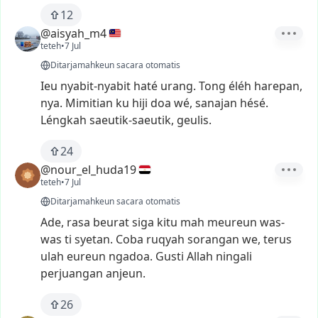
12
@aisyah_m4
teteh
•
7 Jul
Ditarjamahkeun sacara otomatis
Ieu
nyabit-nyabit
haté
urang.
Tong
éléh
harepan,
nya.
Mimitian
ku
hiji
doa
wé,
sanajan
hésé.
Léngkah
saeutik-saeutik,
geulis.
24
@nour_el_huda19
teteh
•
7 Jul
Ditarjamahkeun sacara otomatis
Ade,
rasa
beurat
siga
kitu
mah
meureun
was-
was
ti
syetan.
Coba
ruqyah
sorangan
we,
terus
ulah
eureun
ngadoa.
Gusti
Allah
ningali
perjuangan
anjeun.
26