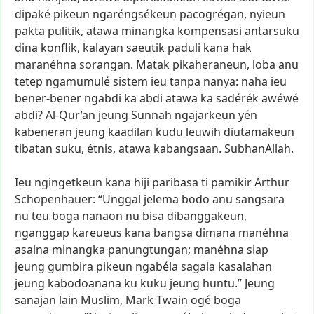
dipaké
pikeun
ngaréngsékeun
pacogrégan,
nyieun
pakta
pulitik,
atawa
minangka
kompensasi
antarsuku
dina
konflik,
kalayan
saeutik
paduli
kana
hak
maranéhna
sorangan.
Matak
pikaheraneun,
loba
anu
tetep
ngamumulé
sistem
ieu
tanpa
nanya:
naha
ieu
bener-bener
ngabdi
ka
abdi
atawa
ka
sadérék
awéwé
abdi?
Al-Qur’an
jeung
Sunnah
ngajarkeun
yén
kabeneran
jeung
kaadilan
kudu
leuwih
diutamakeun
tibatan
suku,
étnis,
atawa
kabangsaan.
SubhanAllah.
Ieu
ngingetkeun
kana
hiji
paribasa
ti
pamikir
Arthur
Schopenhauer:
“Unggal
jelema
bodo
anu
sangsara
nu
teu
boga
nanaon
nu
bisa
dibanggakeun,
nganggap
kareueus
kana
bangsa
dimana
manéhna
asalna
minangka
panungtungan;
manéhna
siap
jeung
gumbira
pikeun
ngabéla
sagala
kasalahan
jeung
kabodoanana
ku
kuku
jeung
huntu.”
Jeung
sanajan
lain
Muslim,
Mark
Twain
ogé
boga