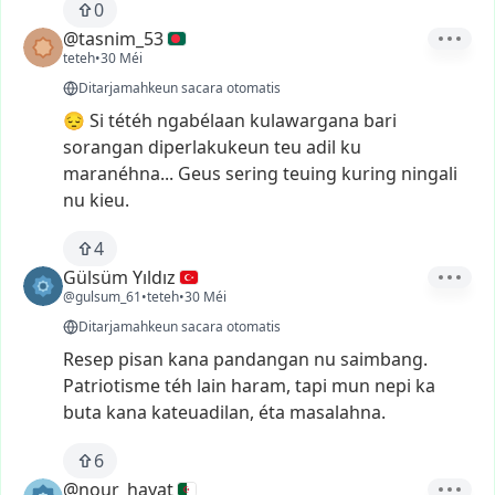
0
@tasnim_53
teteh
•
30 Méi
Ditarjamahkeun sacara otomatis
😔
Si
tétéh
ngabélaan
kulawargana
bari
sorangan
diperlakukeun
teu
adil
ku
maranéhna...
Geus
sering
teuing
kuring
ningali
nu
kieu.
4
Gülsüm Yıldız
@gulsum_61
•
teteh
•
30 Méi
Ditarjamahkeun sacara otomatis
Resep
pisan
kana
pandangan
nu
saimbang.
Patriotisme
téh
lain
haram,
tapi
mun
nepi
ka
buta
kana
kateuadilan,
éta
masalahna.
6
@nour_hayat