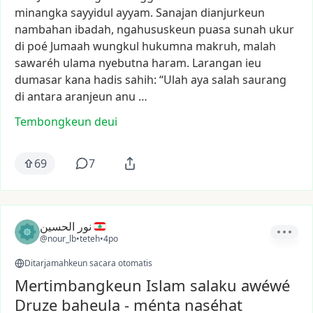
minangka
sayyidul
ayyam.
Sanajan
dianjurkeun
nambahan
ibadah,
ngahususkeun
puasa
sunah
ukur
di
poé
Jumaah
wungkul
hukumna
makruh,
malah
sawaréh
ulama
nyebutna
haram.
Larangan
ieu
dumasar
kana
hadis
sahih:
“Ulah
aya
salah
saurang
di
antara
aranjeun
anu
…
Tembongkeun deui
69
7
نور الحسين
@nour_lb
•
teteh
•
4po
Ditarjamahkeun sacara otomatis
Mertimbangkeun Islam salaku awéwé
Druze baheula - ménta naséhat