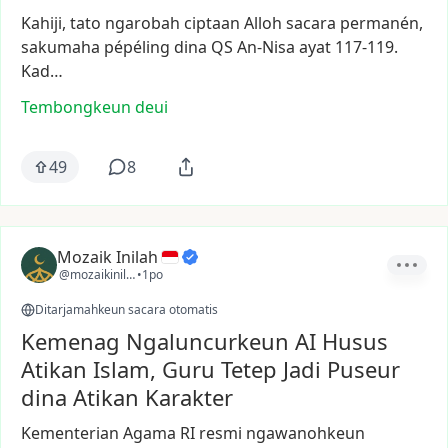
Kahiji,
tato
ngarobah
ciptaan
Alloh
sacara
permanén,
sakumaha
pépéling
dina
QS
An-Nisa
ayat
117-119.
Kad…
Tembongkeun deui
49
8
Mozaik Inilah
@mozaikinilah
•
1po
Ditarjamahkeun sacara otomatis
Kemenag Ngaluncurkeun AI Husus
Atikan Islam, Guru Tetep Jadi Puseur
dina Atikan Karakter
Kementerian
Agama
RI
resmi
ngawanohkeun