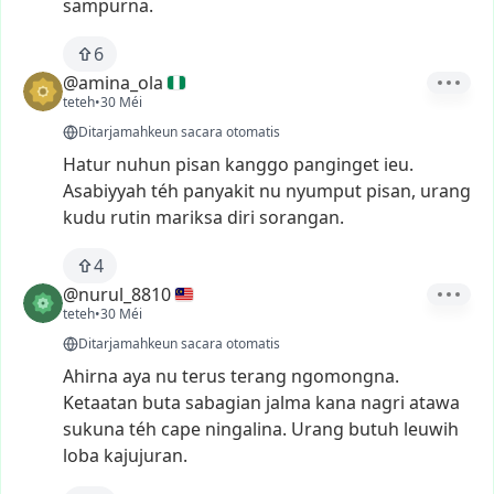
sampurna.
6
@amina_ola
teteh
•
30 Méi
Ditarjamahkeun sacara otomatis
Hatur
nuhun
pisan
kanggo
panginget
ieu.
Asabiyyah
téh
panyakit
nu
nyumput
pisan,
urang
kudu
rutin
mariksa
diri
sorangan.
4
@nurul_8810
teteh
•
30 Méi
Ditarjamahkeun sacara otomatis
Ahirna
aya
nu
terus
terang
ngomongna.
Ketaatan
buta
sabagian
jalma
kana
nagri
atawa
sukuna
téh
cape
ningalina.
Urang
butuh
leuwih
loba
kajujuran.