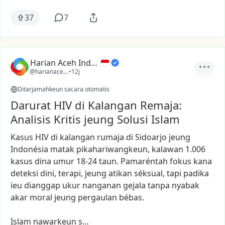
37
7
Harian Aceh Indonesia
@harianacehindonesia
•
12j
Ditarjamahkeun sacara otomatis
Darurat HIV di Kalangan Remaja:
Analisis Kritis jeung Solusi Islam
Kasus
HIV
di
kalangan
rumaja
di
Sidoarjo
jeung
Indonésia
matak
pikahariwangkeun,
kalawan
1.006
kasus
dina
umur
18-24
taun.
Pamaréntah
fokus
kana
deteksi
dini,
terapi,
jeung
atikan
séksual,
tapi
padika
ieu
dianggap
ukur
nanganan
gejala
tanpa
nyabak
akar
moral
jeung
pergaulan
bébas.
Islam
nawarkeun
s…