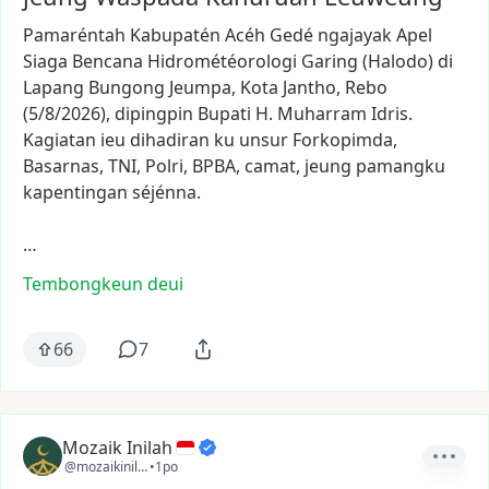
Pamaréntah
Kabupatén
Acéh
Gedé
ngajayak
Apel
Siaga
Bencana
Hidrométéorologi
Garing
(Halodo)
di
Lapang
Bungong
Jeumpa,
Kota
Jantho,
Rebo
(5/8/2026),
dipingpin
Bupati
H.
Muharram
Idris.
Kagiatan
ieu
dihadiran
ku
unsur
Forkopimda,
Basarnas,
TNI,
Polri,
BPBA,
camat,
jeung
pamangku
kapentingan
séjénna.
…
Tembongkeun deui
66
7
Mozaik Inilah
@mozaikinilah
•
1po