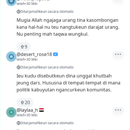
teteh
•
30 Méi
Ditarjamahkeun sacara otomatis
Mugia
Allah
ngajaga
urang
tina
kasombongan
kana
hal-hal
nu
teu
nangtukeun
darajat
urang.
Nu
penting
mah
taqwa
wungkul.
9
@desert_rose18
teteh
•
30 Méi
Ditarjamahkeun sacara otomatis
Ieu
kudu
disebutkeun
dina
unggal
khutbah
jeung
dars.
Hususna
di
tempat-tempat
di
mana
politik
kabuyutan
ngancurkeun
komunitas.
20
@laylaa_h
teteh
•
30 Méi
Ditarjamahkeun sacara otomatis