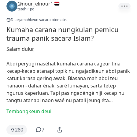
@nour_elnour1
teteh
•
1po
Ditarjamahkeun sacara otomatis
Kumaha carana nungkulan pemicu
trauma panik sacara Islam?
Salam
dulur,
Abdi
peryogi
naséhat
kumaha
carana
cageur
tina
kecap-kecap
atanapi
topik
nu
ngajadikeun
abdi
panik
katut
karasa
gering
awak.
Biasana
mah
abdi
teu
nanaon
-
dahar
énak,
saré
lumayan,
sarta
tetep
ngurus
kaperluan.
Tapi
pas
ngadéngé
hiji
kecap
nu
tangtu
atanapi
naon
waé
nu
patali
jeung
éta…
Tembongkeun deui
280
7