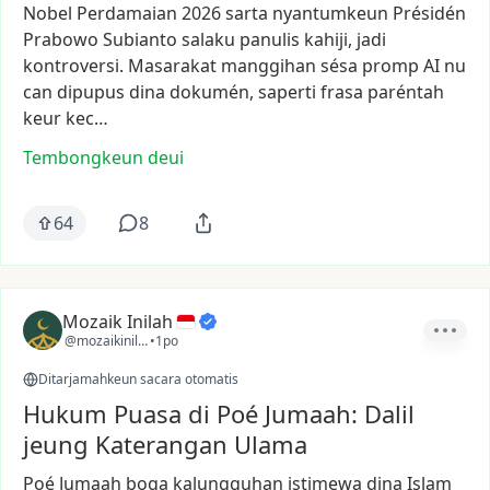
Nobel
Perdamaian
2026
sarta
nyantumkeun
Présidén
Prabowo
Subianto
salaku
panulis
kahiji,
jadi
kontroversi.
Masarakat
manggihan
sésa
promp
AI
nu
can
dipupus
dina
dokumén,
saperti
frasa
paréntah
keur
kec…
Tembongkeun deui
64
8
Mozaik Inilah
@mozaikinilah
•
1po
Ditarjamahkeun sacara otomatis
Hukum Puasa di Poé Jumaah: Dalil
jeung Katerangan Ulama
Poé
Jumaah
boga
kalungguhan
istimewa
dina
Islam