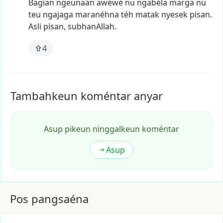
Bagian
ngeunaan
awéwé
nu
ngabéla
marga
nu
teu
ngajaga
maranéhna
téh
matak
nyesek
pisan.
Asli
pisan,
subhanAllah.
4
Tambahkeun koméntar anyar
Asup pikeun ninggalkeun koméntar
Asup
Pos pangsaéna