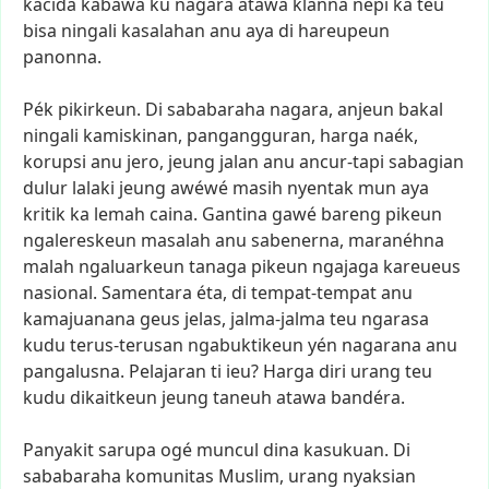
kacida
kabawa
ku
nagara
atawa
klanna
nepi
ka
teu
bisa
ningali
kasalahan
anu
aya
di
hareupeun
panonna.
Pék
pikirkeun.
Di
sababaraha
nagara,
anjeun
bakal
ningali
kamiskinan,
pangangguran,
harga
naék,
korupsi
anu
jero,
jeung
jalan
anu
ancur-tapi
sabagian
dulur
lalaki
jeung
awéwé
masih
nyentak
mun
aya
kritik
ka
lemah
caina.
Gantina
gawé
bareng
pikeun
ngalereskeun
masalah
anu
sabenerna,
maranéhna
malah
ngaluarkeun
tanaga
pikeun
ngajaga
kareueus
nasional.
Samentara
éta,
di
tempat-tempat
anu
kamajuanana
geus
jelas,
jalma-jalma
teu
ngarasa
kudu
terus-terusan
ngabuktikeun
yén
nagarana
anu
pangalusna.
Pelajaran
ti
ieu?
Harga
diri
urang
teu
kudu
dikaitkeun
jeung
taneuh
atawa
bandéra.
Panyakit
sarupa
ogé
muncul
dina
kasukuan.
Di
sababaraha
komunitas
Muslim,
urang
nyaksian