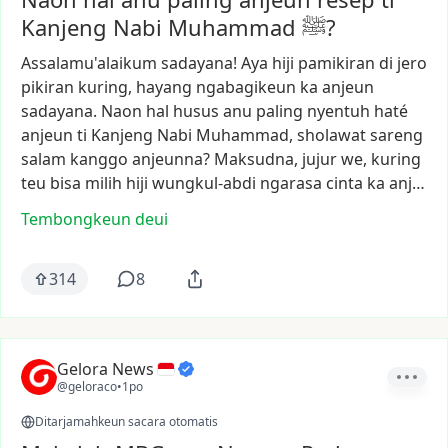
Kanjeng Nabi Muhammad ﷺ?
Assalamu'alaikum
sadayana!
Aya
hiji
pamikiran
di
jero
pikiran
kuring,
hayang
ngabagikeun
ka
anjeun
sadayana.
Naon
hal
husus
anu
paling
nyentuh
haté
anjeun
ti
Kanjeng
Nabi
Muhammad,
sholawat
sareng
salam
kanggo
anjeunna?
Maksudna,
jujur
we,
kuring
teu
bisa
milih
hiji
wungkul-abdi
ngarasa
cinta
ka
anj…
Tembongkeun deui
314
8
Gelora News
@geloraco
•
1po
Ditarjamahkeun sacara otomatis