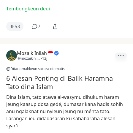
Tembongkeun deui
53
7
Mozaik Inilah
@mozaikinilah
•
12j
Ditarjamahkeun sacara otomatis
6 Alesan Penting di Balik Haramna
Tato dina Islam
Dina
Islam,
tato
atawa
al-wasymu
dihukum
haram
jeung
kaasup
dosa
gedé,
dumasar
kana
hadis
sohih
anu
ngalaknat
nu
nyieun
jeung
nu
ménta
tato.
Larangan
ieu
didadasaran
ku
sababaraha
alesan
syar'i.