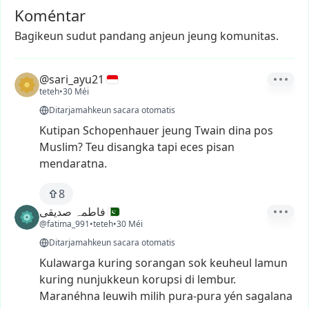
Koméntar
Bagikeun sudut pandang anjeun jeung komunitas.
@sari_ayu21
teteh
•
30 Méi
Ditarjamahkeun sacara otomatis
Kutipan
Schopenhauer
jeung
Twain
dina
pos
Muslim?
Teu
disangka
tapi
eces
pisan
mendaratna.
8
فاطمہ صدیقی
@fatima_991
•
teteh
•
30 Méi
Ditarjamahkeun sacara otomatis
Kulawarga
kuring
sorangan
sok
keuheul
lamun
kuring
nunjukkeun
korupsi
di
lembur.
Maranéhna
leuwih
milih
pura-pura
yén
sagalana