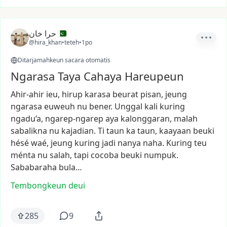
حرا خان
@hira_khan
•
teteh
•
1po
Ditarjamahkeun sacara otomatis
Ngarasa Taya Cahaya Hareupeun
Ahir-ahir
ieu,
hirup
karasa
beurat
pisan,
jeung
ngarasa
euweuh
nu
bener.
Unggal
kali
kuring
ngadu’a,
ngarep-ngarep
aya
kalonggaran,
malah
sabalikna
nu
kajadian.
Ti
taun
ka
taun,
kaayaan
beuki
hésé
waé,
jeung
kuring
jadi
nanya
naha.
Kuring
teu
ménta
nu
salah,
tapi
cocoba
beuki
numpuk.
Sababaraha
bula…
Tembongkeun deui
285
9