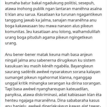
kumaha
batur
bakal
ngadukung
politisi,
sesepuh,
atawa
inohong
publik
ngan
lantaran
manéhna
asalna
ti
klan
anu
sarua.
Kasatiaan
ka
turunan
ngagantikeun
tanggung
jawab
ka
jalma,
sanajan
maranéhna
anu
boga
kakawasaan
teu
mawa
nanaon
alus
pikeun
komunitas.
Ieu
kasatiaan
anu
lolong,
walhamdulillah
urang
boga
pituduh
agama
pikeun
ngingetkeun
urang.
Anu
bener-bener
matak
keuna
mah
basa
anjeun
ningali
jalma
anu
sabenerna
dirugikeun
ku
sistem
kasukuan
ieu
masih
kénéh
ngabéla.
Bayangkeun
saurang
sadérék
awéwé
nyoarakeun
sorana
kalayan
sumanget
pikeun
ngahormat
klanna,
nganggap
unggal
kritik
minangka
serangan
ka
dirina
sorangan.
Tapi
basa
awéwé
nyanghareupan
kateuadilan,
panyiksa,
atawa
diskriminasi,
adat
kabiasaan
klan
éta
henteu
ngajaga
maranéhna.
Dina
sababaraha
kasus
anu
hanjelu,
awéwé
diperlakukeun
kawas
alat
tawar-