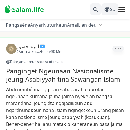
Salam.life
Su
Pangsaéna
Anyar
Nuturkeun
Amal
Lian deui
أمينة حسين
@amina_xuseen
•
teteh
•
30 Méi
Ditarjamahkeun sacara otomatis
Panginget Ngeunaan Nasionalisme
jeung Asabiyyah tina Sawangan Islam
Abdi
nembé
manggihan
sababaraha
obrolan
ngeunaan
kumaha
jalma-jalma
nyekelan
bangsa
maranéhna,
jeung
éta
ngajadikeun
abdi
ngarénungkeun
naha
Islam
ngingetkeun
urang
pisan
kana
nasionalisme
jeung
asabiyyah
(kasukuan).
Bener-bener
hal
anu
matak
pikaheraneun
basa
jalma