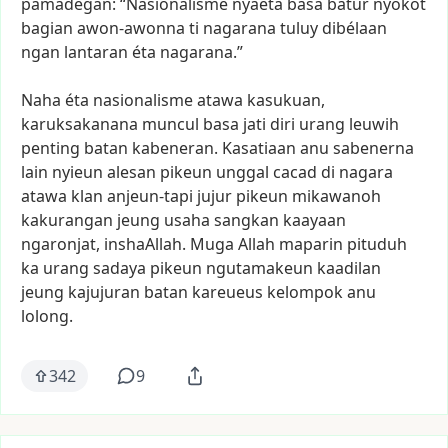
pamadegan:
“Nasionalisme
nyaéta
basa
batur
nyokot
bagian
awon-awonna
ti
nagarana
tuluy
dibélaan
ngan
lantaran
éta
nagarana.”
Naha
éta
nasionalisme
atawa
kasukuan,
karuksakanana
muncul
basa
jati
diri
urang
leuwih
penting
batan
kabeneran.
Kasatiaan
anu
sabenerna
lain
nyieun
alesan
pikeun
unggal
cacad
di
nagara
atawa
klan
anjeun-tapi
jujur
pikeun
mikawanoh
kakurangan
jeung
usaha
sangkan
kaayaan
ngaronjat,
inshaAllah.
Muga
Allah
maparin
pituduh
ka
urang
sadaya
pikeun
ngutamakeun
kaadilan
jeung
kajujuran
batan
kareueus
kelompok
anu
lolong.
342
9