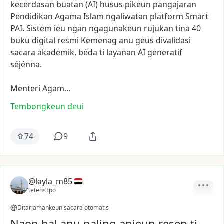
kecerdasan
buatan
(AI)
husus
pikeun
pangajaran
Pendidikan
Agama
Islam
ngaliwatan
platform
Smart
PAI.
Sistem
ieu
ngan
ngagunakeun
rujukan
tina
40
buku
digital
resmi
Kemenag
anu
geus
divalidasi
sacara
akademik,
béda
ti
layanan
AI
generatif
séjénna.
Menteri
Agam…
Tembongkeun deui
74
9
@layla_m85
teteh
•
3po
Ditarjamahkeun sacara otomatis
Naon hal anu paling anjeun resep ti