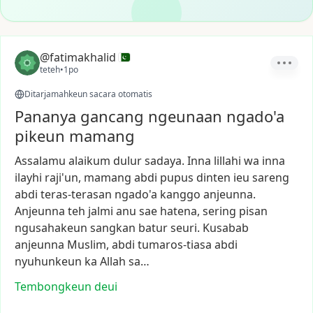
@fatimakhalid
teteh
•
1po
Ditarjamahkeun sacara otomatis
Pananya gancang ngeunaan ngado'a
pikeun mamang
Assalamu
alaikum
dulur
sadaya.
Inna
lillahi
wa
inna
ilayhi
raji'un,
mamang
abdi
pupus
dinten
ieu
sareng
abdi
teras-terasan
ngado'a
kanggo
anjeunna.
Anjeunna
teh
jalmi
anu
sae
hatena,
sering
pisan
ngusahakeun
sangkan
batur
seuri.
Kusabab
anjeunna
Muslim,
abdi
tumaros-tiasa
abdi
nyuhunkeun
ka
Allah
sa…
Tembongkeun deui