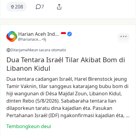
208
7
Harian Aceh Indonesia
@harianacehindonesia
•
9j
Ditarjamahkeun sacara otomatis
Dua Tentara Israél Tilar Akibat Bom di
Libanon Kidul
Dua
tentara
cadangan
Israél,
Harel
Birenstock
jeung
Tamir
Vaknin,
tilar
sanggeus
katarajang
bubu
bom
di
hiji
wangunan
di
Désa
Majdal
Zoun,
Libanon
Kidul,
dinten
Rebo
(5/8/2026).
Sababaraha
tentara
lian
dilaporkeun
taratu
dina
kajadian
éta.
Pasukan
Pertahanan
Israél
(IDF)
ngakonfirmasi
kajadian
éta,
…
Tembongkeun deui