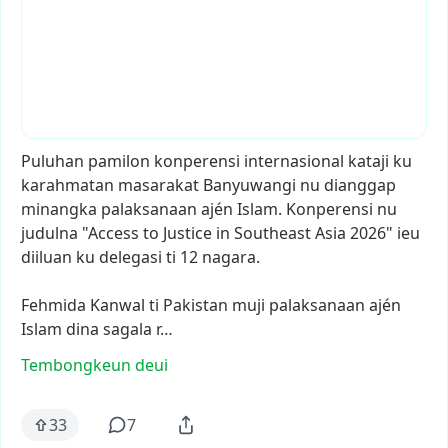
Puluhan
pamilon
konperensi
internasional
kataji
ku
karahmatan
masarakat
Banyuwangi
nu
dianggap
minangka
palaksanaan
ajén
Islam.
Konperensi
nu
judulna
"Access
to
Justice
in
Southeast
Asia
2026"
ieu
diiluan
ku
delegasi
ti
12
nagara.
Fehmida
Kanwal
ti
Pakistan
muji
palaksanaan
ajén
Islam
dina
sagala
r…
Tembongkeun deui
33
7