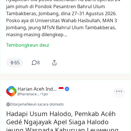
jam
pinuh
di
Pondok
Pesantren
Bahrul
Ulum
Tambakberas,
Jombang,
dina
27–31
Agustus
2026.
Posko
aya
di
Universitas
Wahab
Hasbullah,
MAN
3
Jombang,
jeung
MTsN
Bahrul
Ulum
Tambakberas,
masing-masing
dilengkep…
Tembongkeun deui
65
8
Harian Aceh Indonesia
@harianacehindonesia
•
1po
Ditarjamahkeun sacara otomatis
Hadapi Usum Halodo, Pemkab Acéh
Gedé Ngajayak Apel Siaga Halodo
jeung Waspada Kahuruan Leuweung