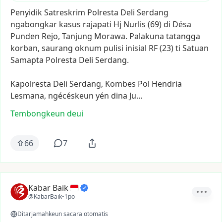
Penyidik
Satreskrim
Polresta
Deli
Serdang
ngabongkar
kasus
rajapati
Hj
Nurlis
(69)
di
Désa
Punden
Rejo,
Tanjung
Morawa.
Palakuna
tatangga
korban,
saurang
oknum
pulisi
inisial
RF
(23)
ti
Satuan
Samapta
Polresta
Deli
Serdang.
Kapolresta
Deli
Serdang,
Kombes
Pol
Hendria
Lesmana,
ngécéskeun
yén
dina
Ju…
Tembongkeun deui
66
7
Kabar Baik
@KabarBaik
•
1po
Ditarjamahkeun sacara otomatis