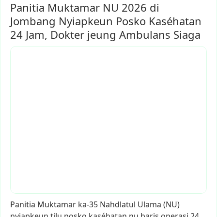
Panitia Muktamar NU 2026 di
Jombang Nyiapkeun Posko Kaséhatan
24 Jam, Dokter jeung Ambulans Siaga
Panitia
Muktamar
ka-35
Nahdlatul
Ulama
(NU)
nyiapkeun
tilu
posko
kaséhatan
nu
baris
operasi
24