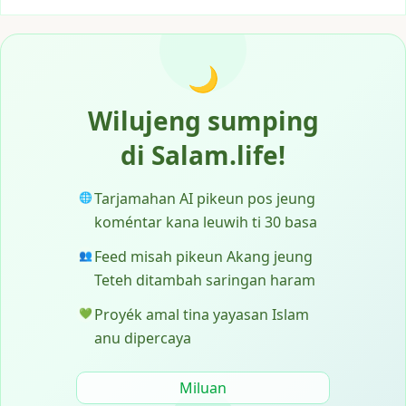
🌙
Wilujeng sumping
di Salam.life!
Tarjamahan AI pikeun pos jeung
🌐
koméntar kana leuwih ti 30 basa
Feed misah pikeun Akang jeung
👥
Teteh ditambah saringan haram
Proyék amal tina yayasan Islam
💚
anu dipercaya
Miluan