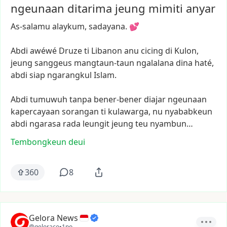
ngeunaan ditarima jeung mimiti anyar
As-salamu
alaykum,
sadayana.
💕
Abdi
awéwé
Druze
ti
Libanon
anu
cicing
di
Kulon,
jeung
sanggeus
mangtaun-taun
ngalalana
dina
haté,
abdi
siap
ngarangkul
Islam.
Abdi
tumuwuh
tanpa
bener-bener
diajar
ngeunaan
kapercayaan
sorangan
ti
kulawarga,
nu
nyababkeun
abdi
ngarasa
rada
leungit
jeung
teu
nyambun…
Tembongkeun deui
360
8
Gelora News
@geloraco
•
1po