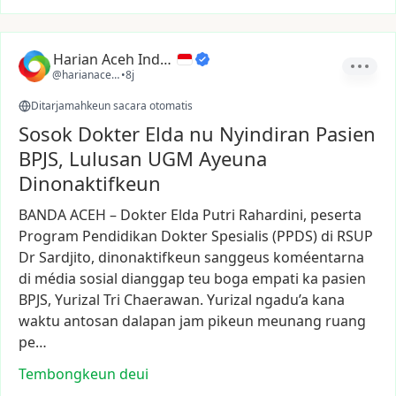
Harian Aceh Indonesia
@harianacehindonesia
•
8j
Ditarjamahkeun sacara otomatis
Sosok Dokter Elda nu Nyindiran Pasien
BPJS, Lulusan UGM Ayeuna
Dinonaktifkeun
BANDA
ACEH
–
Dokter
Elda
Putri
Rahardini,
peserta
Program
Pendidikan
Dokter
Spesialis
(PPDS)
di
RSUP
Dr
Sardjito,
dinonaktifkeun
sanggeus
koméentarna
di
média
sosial
dianggap
teu
boga
empati
ka
pasien
BPJS,
Yurizal
Tri
Chaerawan.
Yurizal
ngadu’a
kana
waktu
antosan
dalapan
jam
pikeun
meunang
ruang
pe…
Tembongkeun deui