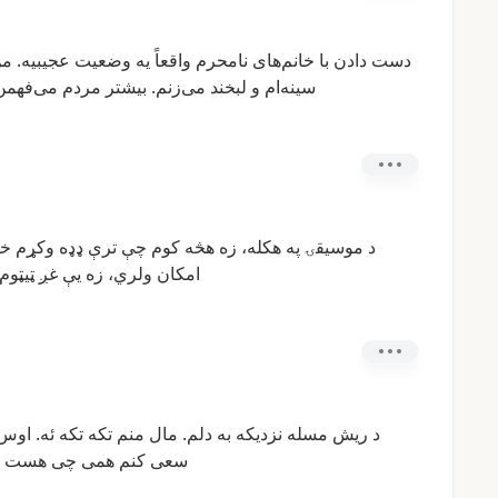
دست
دادن
با
خانم‌های
نامحرم
واقعاً
یه
وضعیت
عجیبیه.
من
سینه‌ام
و
لبخند
می‌زنم.
بیشتر
مردم
می‌فهمن
د
موسیقۍ
په
هکله،
زه
هڅه
کوم
چې
ترې
ډډه
وکړم
خو
امکان
ولري،
زه
یې
غږ
ټیټوم،
د
ریش
مسله
نزدیكه
به
دلم.
مال
منم
تکه
تکه
ئه.
اوس
سعی
کنم
همی
چی
هست