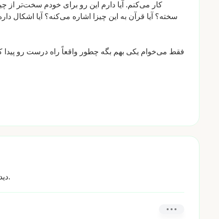
کار
می‌کنم.
آیا
دارم
این
رو
برای
خودم
سخت‌تر
از
چی
سخته؟
آیا
قرآن
به
این
چیزا
اشاره
می‌کنه؟
آیا
اشکال
داره
فقط
می‌خوام
یکی
بهم
بگه
چطور
واقعاً
راه
درست
رو
پیدا
ک
دیدگاه خود را با جامعه در میان بگذارید.