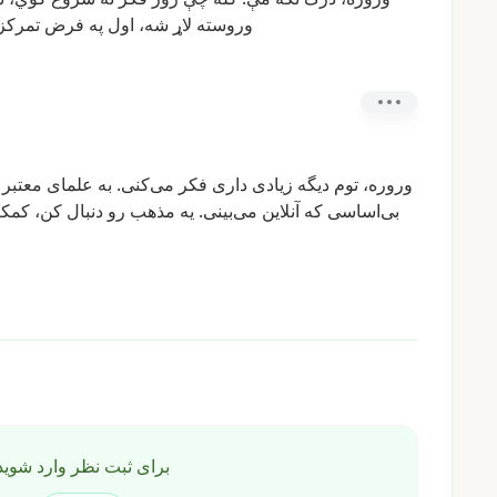
وروسته
لاړ
شه،
اول
په
فرض
تمرکز
وروره،
توم
دیگه
زیادی
داری
فکر
می‌کنی.
به
علمای
معتبر
بی‌اساسی
که
آنلاین
می‌بینی.
یه
مذهب
رو
دنبال
کن،
کمک
برای ثبت نظر وارد شوید