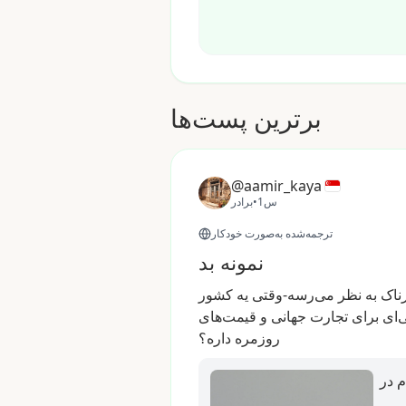
برترین پست‌ها
@aamir_kaya
1س
•
برادر
ترجمه‌شده به‌صورت خودکار
نمونه بد
ناک
به
نظر
می‌رسه-وقتی
یه
کشور
‌ای
برای
تجارت
جهانی
و
قیمت‌های
روزمره
داره؟
 در