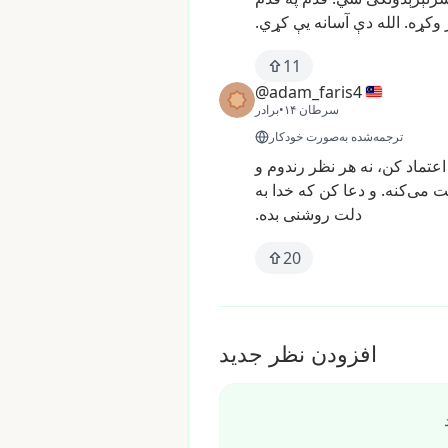
وکړه.
الله
دې
آسانه
یې
کړي.
11
@adam_faris4
۱۴ سرطان
•
برادر
ترجمه‌شده به‌صورت خودکار
اعتماد
کن،
نه
هر
نظر
رندوم
و
ت
می‌کنه.
و
دعا
کن
که
خدا
به
دلت
روشنی
بده.
20
افزودن نظر جدید