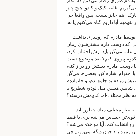
واده‌م
طوری
رفتار
می‌کنن
که
انگار
ی‌گیریم،
فقط
کیک
و
کادو،
هیچ
چیز
ارک"
هم
جایز
نیست.
پس
واقعاً
چی
بفهمیم
آیا
داریم
گناه
می‌کنیم
یا
نه.
توسط
مادرم
که
روسری
نداشت
یی
که
دوست
دارم
بیشترشون
رمان
علما
می‌گن
باید
ازش
اجتناب
کرد،
دوم
پیروی
کنم؟
بعد
موضوع
دست
ا
دوست
مادرم
دستش
رو
دراز
کنه،
با
احترام
اشاره
کن.
بعضی‌ها
می‌گن
پیش
مردم
بد
جلوه
بدم،
و
خانواده‌م
شانس
هستن
مثل
لودو،
شطرنج
یا
ه
نظر
مختلف-اما
کدومش
درسته؟
تا
نظر
مختلف
میاد.
چطور
باید
قوی‌تر
احساس
می‌شه
برم،
یا
فقط
رو
انتخاب
کنم،
آیا
مواخذه
می‌شم؟
روزمره
بود
چون
دیگه
نمی‌دونم
چی