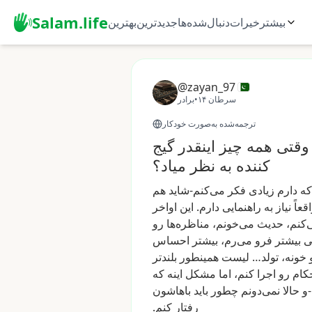
Salam.life
بیشتر
خیرات
دنبال‌شده‌ها
جدیدترین
بهترین
@zayan_97
۱۴ سرطان
•
برادر
ترجمه‌شده به‌صورت خودکار
قتی همه چیز اینقدر گیج
کننده به نظر میاد؟
که
دارم
زیادی
فکر
می‌کنم-شاید
هم
قعاً
نیاز
به
راهنمایی
دارم.
این
اواخر
‌کنم،
حدیث
می‌خونم،
مناظره‌ها
رو
ی
بیشتر
فرو
می‌رم،
بیشتر
احساس
خونه،
تولد…
لیست
همینطور
بلندتر
کام
رو
اجرا
کنم،
اما
مشکل
اینه
که
-و
حالا
نمی‌دونم
چطور
باید
باهاشون
رفتار
کنم.