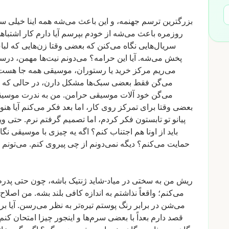
بزرگترین
ترسم
جهنمه،
و
این
باعث
می‌شه
همه
اینا
خیلی
سن
روزمره
باعث
می‌شه
از
خودم
بپرسم
آیا
دارم
کار
اشتباه
سریال‌هایی
نگاه
می‌کنن
که
بعضی
وقتا
زن‌هایی
که
لب
پخش
می‌شه.
آیا
این
حرامه؟
می‌دونم
نیت‌ها
مهمن،
درست
می‌ریم
مرکز
خرید
یا
رستوران،
موسیقی
همه
جا
هست
می‌گن
فقط
بعضی
سبک‌ها
مشکل
دارن،
در
حالی
که
می‌گن
خود
آلات
موسیقی
حرامن.
من
به
ندرت
موسیق
بعضی
وقتا
برای
تمرکز
روی
کار،
اما
بعد
فکر
می‌کنم
آیا
هنو
پیانو
تو
تابستون
فکر
کردم،
اما
تصمیم
گرفتم
نرم.
حتی
وی
باید
از
اونا
هم
اجتناب
کنم؟
اگه
یه
چیزی
با
موسیقی
نگا
حمایت
می‌کنم؟
دیگه
نمی‌دونم
از
چی
پیروی
کنم.
می‌تونم
ریش
من
به
سختی
در
میاد-شاید
ژنتیک
باشه،
چون
حتی
پدرم
می‌کنم؛
واقعاً
نذاشتم
به
اندازه
کافی
بلند
بشه.
من
اصلاح
می‌شن
در
برابر
رنگ
پوستم
تیره‌تر
به
نظر
می‌رسن.
آیا
بر
قصد
دارم
بعداً
با
بعضی
سرم‌ها
و
اینجور
چیزا
امتحان
کنم