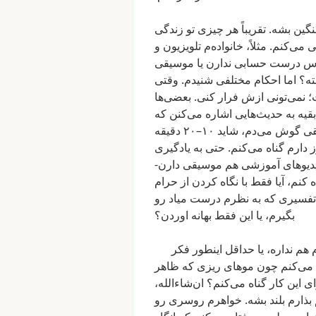
گین
بشه.
تقریباً
هر
چیزی
تو
زندگی
ی
می‌کنم.
مثلاً،
خانواده‌م
تلویزیون
و
اس
درست
حسابی
ندارن
یا
موسیقی
ه؟
اما
احکام
مختلفی
شنیدم.
وقتی
؛
نمی‌تونی
ازش
فرار
کنی.
بعضی‌ها
بقیه
به
حدیث‌هایی
اشاره
می‌کنن
که
ی
گوش
می‌دم،
شاید
۱۰–۲۰
دقیقه
ز
دارم
گناه
می‌کنم.
حتی
به
یادگیری
دیوهای
آموزشی
هم
موسیقی
دارن-
ه
کنم،
آیا
فقط
با
نگاه
کردن
از
حرام
تفسیری
که
به
نظرم
درست
میاد
رو
بگیرم،
یا
این
فقط
بهانه
اوردن؟
هم
نداره،
یا
حداقل
اینطور
فکر
می‌کنم
چون
موهای
ریزی
که
ظاهر
ای
این
کار
گناه
می‌کنم؟
ان‌شاءالله،
بذارم
بلند
بشه.
خواهرم
روسری
رو