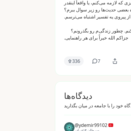
زی
که
لازمه
می‌کنم،
یا
واقعاً
اینقدر
بعضی
حدیث‌ها
رو
زیر
سوال
ببرم؟
از
پیروی
یه
تفسیر
اشتباه
می‌ترسم.
نم.
چطور
زندگی‌م
رو
بگذرونم؟
جزاکم
الله
خیراً
برای
هر
راهنمایی.
336
7
دیدگاه‌ها
@ydemir99102
۱۴ سرطان
•
برادر