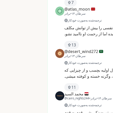
7
@atlas_moon
۱۴ سرطان
•
برادر
ترجمه‌شده به‌صورت خودکار
نفسی
را
بیش
از
توانش
مکلف
ده
اما
از
رحمت
او
ناامید
نشو.
13
@desert_wind272
۱۴ سرطان
•
برادر
ترجمه‌شده به‌صورت خودکار
ل
اولیه
بچسب
و
از
چیزایی
که
وگرنه
خسته
و
کوفته
میشی.
11
محمد السيد
۱۴ سرطان
•
برادر
•
@cairo_nights244
ترجمه‌شده به‌صورت خودکار
رتېرېدونکی
شي.
قدم
په
قدم