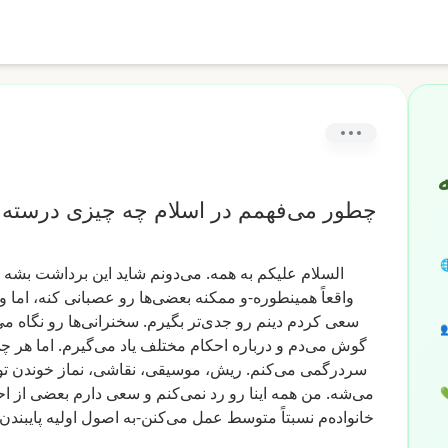
به Salam
چه چیزی درسته وقتی همه چیز اینقدر گیج

بشه
برداشت
این
شاید
می‌دونم
همه.
به
علیکم
السلام
اً
اما
کنه،
عصبانی
رو
بعضی‌ها
ممکنه
همینطوره-و
واقعاً
م،
نگاه
رو
سخنرانی‌ها
بگیرم.
جدی‌تر
رو
دینم
کردم
سعی

ی
هر
اما
می‌گیرم.
یاد
مختلف
احکام
درباره
و
می‌دم
گوش
تو
خوندن
نماز
نقاشی،
موسیقی،
ریش،
می‌کنم.
سردرگمی
ام
از
بعضی
دارم
سعی
و
نمی‌کنم
رد
رو
اینا
همه
من
می‌شه.

یبندن-و
اولیه
اصول
می‌کنن-به
عمل
متوسط
نسبتاً
خانواده‌م