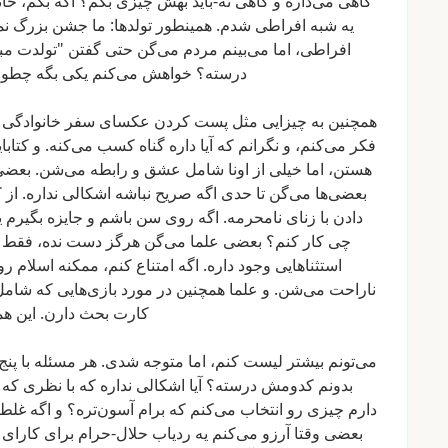
گاهی
می‌ذاره
و
گاهی
نه-باید
بهش
چیزی
بگم؟
اگه
بگم،
خان
یه
شبه
افراطی
شدم.
همینطور
تولدها:
ما
جشن
بزرگ
نم
افراطی،
اما
می‌بینم
مردم
می‌گن
حتی
گفتن
"تولدت
مب
درسته؟
خواهش
می‌کنم
یکی
بگه
چطور
همچنین
به
چیزایی
مثل
پست
کردن
عکسای
سفر
خانوادگی
فکر
می‌کنم،
و
نگرانم
که
آیا
داره
گناه
کسب
می‌کنه.
و
کتابا
هستن،
اما
خیلی
از
اونا
شامل
عشق
و
رابطه
می‌شن.
بعضی
بعضی‌ها
می‌گن
تا
حدی
اگه
صریح
نباشه
اشکالی
نداره.
از
ک
دادن
با
زنای
نامحرمه.
اگه
روی
سن
باشم
و
جایزه
بگیرم
ی
چی
کار
کنم؟
بعضی
علما
می‌گن
هرگز
دست
نده،
فقط
استثناهایی
وجود
داره.
اگه
امتناع
کنم،
ممکنه
اسلام
رو
ناراحت
می‌شن.
و
علما
همچنین
در
مورد
بازی‌هایی
که
شامل
کارت
بحث
دارن.
این
هم
می‌تونم
بیشتر
لیست
کنم،
اما
متوجه
شدی.
هر
مسئله
با
پنج
بدونم
کدومش
درسته؟
آیا
اشکالی
نداره
که
با
نظری
که
دارم
چیزی
رو
انتخاب
می‌کنم
که
برام
آسون‌تره؟
و
اگه
غلط
بعضی
وقتا
آرزو
می‌کنم
یه
ردیاب
حلال-حرام
برای
کارای