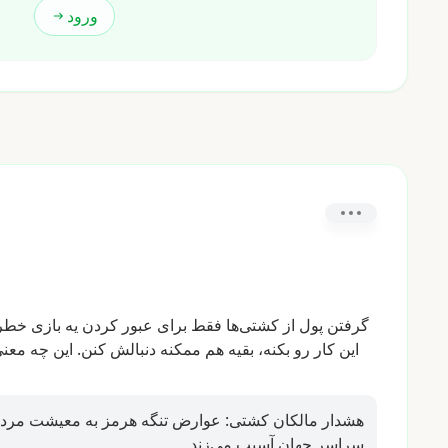
ورود
گرفتن
پول
از
کشتی‌ها
فقط
برای
عبور
کردن
یه
بازی
خطر
این
کار
رو
بکنه،
بقیه
هم
ممکنه
دنبالش
کنن.
این
چه
معنی
هشدار مالکان کشتی: عوارض تنگه هرمز به معیشت مردم
سراسر جهان آسیب می‌زند