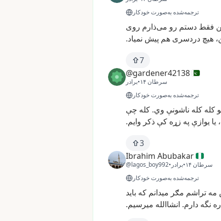
ترجمه‌شده به‌صورت خودکار
فقط
دستم
رو
می‌ذارم
روی
،
هیچ
دردسری
هم
پیش
نمیاد.
7
@gardener42138
۱۴ سرطان
•
برادر
ترجمه‌شده به‌صورت خودکار
کله
کله
ناشونې
وي.
کله
چې
یا
یوازې
په
زړه
کې
ذکر
وایم.
3
Ibrahim Abubakar
۱۴ سرطان
•
برادر
•
@lagos_boy992
ترجمه‌شده به‌صورت خودکار
مه
تراشم
مګر
میدانم
كه
باید
ره
نگه
دارم.
انشاالله
میرسیم.