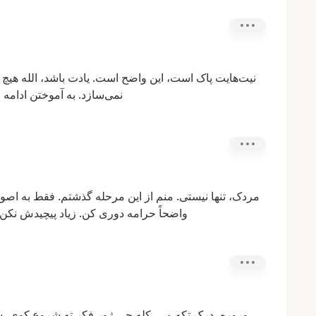
نیت‌هایت
پاک
است،
این
واضح
است.
یادت
باشد،
الله
هیچ
نمی‌سازد.
به
آموختن
ادامه
ب
مردک،
تنها
نیستی.
منم
از
این
مرحله
گذشتم.
فقط
به
اصو
واضحاً
حرامه
دوری
کن.
زیاد
پیچیدش
نکن،
وروره،
درک
تکه
مې.
کله
چې
ژور
فکر
ته
شروع
کوي،
س