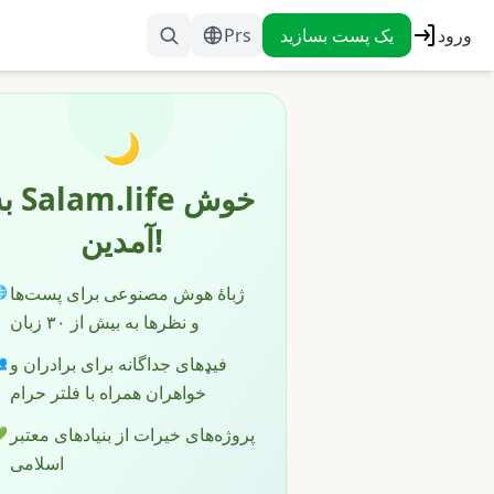
Prs
یک پست بسازید
ورود
🌙
.life خوش
آمدین!
ژباۀ هوش مصنوعی برای پست‌ها

و نظرها به بیش از ۳۰ زبان
فیډهای جداگانه برای برادران و

خواهران همراه با فلتر حرام
پروژه‌های خیرات از بنیادهای معتبر

اسلامی