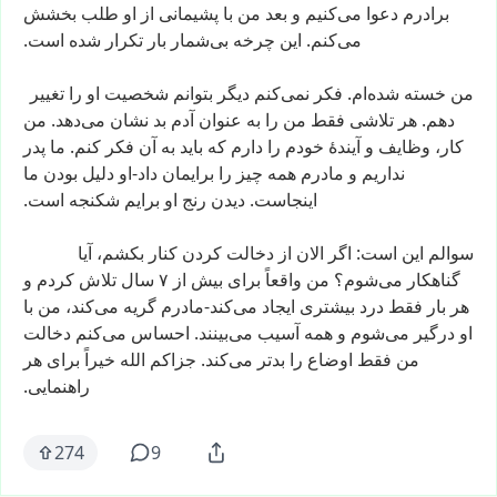
برادرم
دعوا
می‌کنیم
و
بعد
من
با
پشیمانی
از
او
طلب
بخشش
می‌کنم.
این
چرخه
بی‌شمار
بار
تکرار
شده
است.
من
خسته
شده‌ام.
فکر
نمی‌کنم
دیگر
بتوانم
شخصیت
او
را
تغییر
دهم.
هر
تلاشی
فقط
من
را
به
عنوان
آدم
بد
نشان
می‌دهد.
من
کار،
وظایف
و
آیندهٔ
خودم
را
دارم
که
باید
به
آن
فکر
کنم.
ما
پدر
نداریم
و
مادرم
همه
چیز
را
برایمان
داد-او
دلیل
بودن
ما
اینجاست.
دیدن
رنج
او
برایم
شکنجه
است.
سوالم
این
است:
اگر
الان
از
دخالت
کردن
کنار
بکشم،
آیا
گناهکار
می‌شوم؟
من
واقعاً
برای
بیش
از
۷
سال
تلاش
کردم
و
هر
بار
فقط
درد
بیشتری
ایجاد
می‌کند-مادرم
گریه
می‌کند،
من
با
او
درگیر
می‌شوم
و
همه
آسیب
می‌بینند.
احساس
می‌کنم
دخالت
من
فقط
اوضاع
را
بدتر
می‌کند.
جزاکم
الله
خیراً
برای
هر
راهنمایی.
274
9