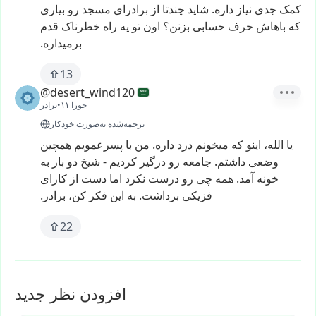
کمک
جدی
نیاز
داره.
شاید
چندتا
از
برادرای
مسجد
رو
بیاری
که
باهاش
حرف
حسابی
بزنن؟
اون
تو
یه
راه
خطرناک
قدم
برمیداره.
13
@desert_wind120
۱۱ جوزا
•
برادر
ترجمه‌شده به‌صورت خودکار
یا
الله،
اینو
که
میخونم
درد
داره.
من
با
پسرعمویم
همچین
وضعی
داشتم.
جامعه
رو
درگیر
کردیم
-
شیخ
دو
بار
به
خونه
آمد.
همه
چی
رو
درست
نکرد
اما
دست
از
کارای
فزیکی
برداشت.
به
این
فکر
کن،
برادر.
22
افزودن نظر جدید