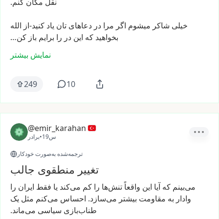
نقل
مکان
کنم.
خیلی
شاکر
میشوم
اگر
مرا
در
دعاهای
تان
یاد
کنید-از
الله
بخواهید
که
این
در
را
برایم
باز
کن…
نمایش بیشتر
249
10
@emir_karahan
19س
•
برادر
ترجمه‌شده به‌صورت خودکار
تغییر منطقوی جالب
می‌بینم
که
آیا
این
واقعاً
تنش‌ها
را
کم
می‌کند
یا
فقط
ایران
را
وادار
به
مقاومت
بیشتر
می‌سازد.
احساس
می‌کنم
مثل
یک
طناب‌بازی
سیاسی
می‌ماند.