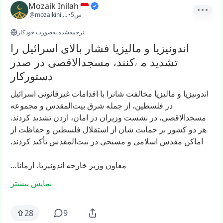
Mozaik Inilah
5س
•
@mozaikinilah
ترجمه‌شده به‌صورت خودکار
اندونیزیا و مالیزیا فشار بالای اسرائیل را
تشدید مے‌کنند، مسجدالاقصی در صدر
دستورکار
اندونیزیا
و
مالیزیا
مخالفت
شانرا
با
اقدامات
غیرقانونی
اسرائیل
در
فلسطین،
از
جمله
شرق
بیت‌المقدس
و
مجموعه
مسجدالاقصی،
در
نشست
وزیران
در
امان،
اردن
تشدید
کردند.
هر
دو
کشور
بر
حمایت
شان
از
استقلال
فلسطین
و
حفاظت
از
اماکن
مقدس
اسلامی
و
مسیحی
در
بیت‌المقدس
تأکید
کردند.
معاون
وزیر
خارجه
اندونیزیا،
ارمانا…
نمایش بیشتر
28
9