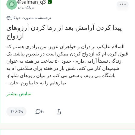
@salman_q3
23س
•
برادر
ترجمه‌شده به‌صورت خودکار
پیدا کردن آرامش بعد از رها کردن آرزوهای
ازدواج
السلام
علیکم،
برادران
و
خواهران
عزیز.
من
برادری
هستم
که
قبول
کرده
ام
که
ازدواج
کردن
ممکن
است
در
تقدیرم
نباشد.
یک
زندگی
نسبتاً
آرامی
دارم
-
حدود
۵۰
ساعت
در
هفته
به
عنوان
شیمیدان
کار
می
کنم،
شش
بار
در
هفته
برای
سلامتی
ام
به
باشگاه
می
روم،
و
سعی
می
کنم
در
میان
روزهای
شلوغ،
نمازهایم
را
به
جا
بیاورم.
خان…
نمایش بیشتر
205
6