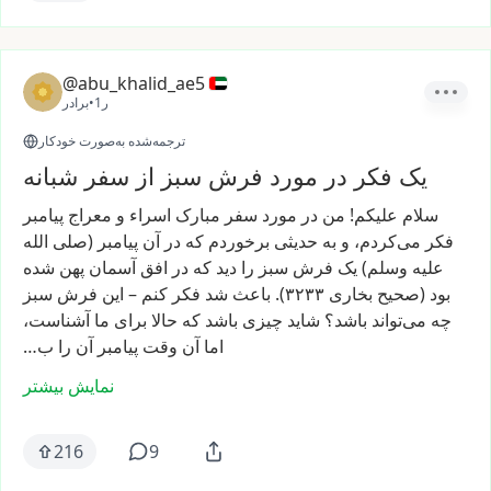
@abu_khalid_ae5
1ر
•
برادر
ترجمه‌شده به‌صورت خودکار
یک فکر در مورد فرش سبز از سفر شبانه
سلام
علیکم!
من
در
مورد
سفر
مبارک
اسراء
و
معراج
پیامبر
فکر
می‌کردم،
و
به
حدیثی
برخوردم
که
در
آن
پیامبر
(صلی
الله
علیه
وسلم)
یک
فرش
سبز
را
دید
که
در
افق
آسمان
پهن
شده
بود
(صحیح
بخاری
۳۲۳۳).
باعث
شد
فکر
کنم
–
این
فرش
سبز
چه
می‌تواند
باشد؟
شاید
چیزی
باشد
که
حالا
برای
ما
آشناست،
اما
آن
وقت
پیامبر
آن
را
ب…
نمایش بیشتر
216
9