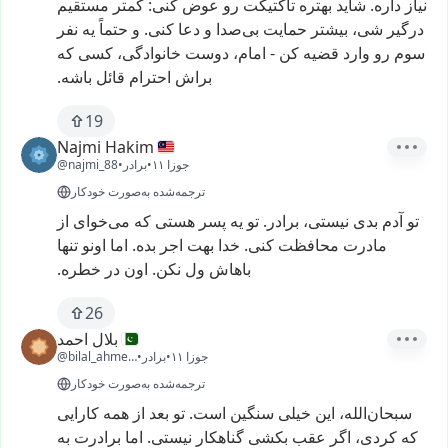
نیاز
داره.
شاید
بهتره
تاکتیکت
رو
عوض
کنی:
کمتر
مستقیم
درگیر
شی،
بیشتر
حمایت
بی‌صدا
و
دعا
کنی.
و
حتماً
یه
نفر
سوم
رو
وارد
قضیه
کن
-
امام،
دوست
خانوادگی،
کسی
که
براش
احترام
قائل
باشه.
19
Najmi Hakim
۱۱ جوزا
•
برادر
•
@najmi_88
ترجمه‌شده به‌صورت خودکار
تو
آدم
بدی
نیستی،
برادر.
تو
یه
پسر
هستی
که
می‌خوای
از
مادرت
محافظت
کنی.
خدا
بهت
اجر
بده.
اما
اونو
تنها
باهاش
ول
نکن.
اون
در
خطره.
26
بلال احمد
۱۱ جوزا
•
برادر
•
@bilal_ahmed2
ترجمه‌شده به‌صورت خودکار
سبحان‌الله،
این
خیلی
سنگین
است.
تو
بعد
از
همه
کارایی
که
کردی،
اگر
عقب
بکشی
گناهکار
نیستی.
اما
برادرت
به