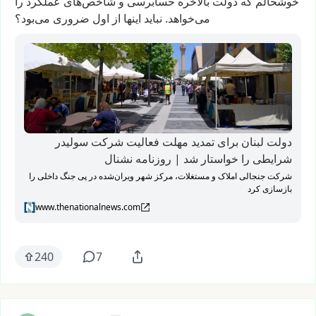
خوشحالم
که
دولت
بالاخره
حسابرسی
و
شاخص‌های
عملکرد
را
می‌خواهد.
نباید
اینها
از
اول
ضروری
می‌بود؟
دولت لبنان برای تمدید مهلت فعالیت شرکت سولیدر
شرایطی را خواستار شد | روزنامه نشنال
شرکت جنجالی املاک و مستغلات، مرکز شهر ویران‌شده در پی جنگ داخلی را
بازسازی کرد
www.thenationalnews.com
240
7