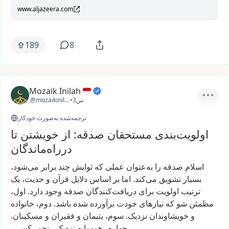
www.aljazeera.com
189
8
Mozaik Inilah
3س
•
@mozaikinilah
ترجمه‌شده به‌صورت خودکار
اولویت‌بندی مستحقان صدقه: از خویشتن تا
درراه‌ماندگان
اسلام
صدقه
را
به‌عنوان
عملی
که
ثوابش
چند
برابر
می‌شود،
بسیار
تشویق
می‌کند.
اما
بر
اساس
دلایل
قرآن
و
حدیث،
یک
ترتیب
اولویت
برای
دریافت‌کنندگان
صدقه
وجود
دارد.
اول،
مطمئن
شو
که
نیازهای
خودت
برآورده
شده
باشد.
دوم،
خانواده
و
خویشاوندان
نزدیک.
سوم،
یتیمان
و
فقیران
و
مسکینان.
چهارم،
همسایه
نزدیک.
پنجم،
کس…