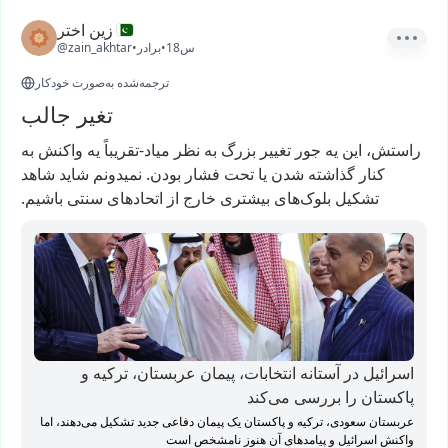
زین اختر
18س
•
برادر
•
@zain_akhtar
ترجمه‌شده به‌صورت خودکار
تغیر جالب
راستش،
این
یه
جور
تغییر
بزرگ
به
نظر
میاد-تقریباً
یه
واکنش
به
کنار
گذاشته
شدن
یا
تحت
فشار
بودن.
نمیدونم
شاید
شاهد
تشکیل
بلوک‌های
بیشتری
خارج
از
اتحادهای
سنتی
باشیم.
اسرائیل در آستانه انتخابات، پیمان عربستان، ترکیه و
پاکستان را بررسی می‌کند
عربستان سعودی، ترکیه و پاکستان یک پیمان دفاعی جدید تشکیل می‌دهند، اما
واکنش اسرائیل و پیامدهای آن هنوز نامشخص است