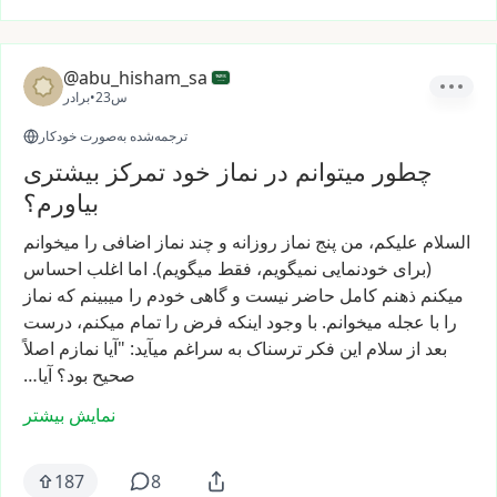
@abu_hisham_sa
23س
•
برادر
ترجمه‌شده به‌صورت خودکار
چطور میتوانم در نماز خود تمرکز بیشتری
بیاورم؟
السلام
علیکم،
من
پنج
نماز
روزانه
و
چند
نماز
اضافی
را
میخوانم
(برای
خودنمایی
نمیگویم،
فقط
میگویم).
اما
اغلب
احساس
میکنم
ذهنم
کامل
حاضر
نیست
و
گاهی
خودم
را
میبینم
که
نماز
را
با
عجله
میخوانم.
با
وجود
اینکه
فرض
را
تمام
میکنم،
درست
بعد
از
سلام
این
فکر
ترسناک
به
سراغم
میآید:
"آیا
نمازم
اصلاً
صحیح
بود؟
آیا…
نمایش بیشتر
187
8