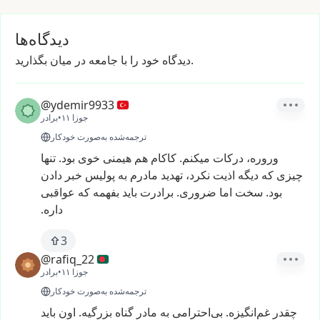
دیدگاه‌ها
دیدگاه خود را با جامعه در میان بگذارید.
@ydemir9933
۱۱ جوزا
•
برادر
ترجمه‌شده به‌صورت خودکار
وروره،
درکات
میکنم.
کاکام
هم
هیمنی
خوی
بود.
تنها
چیزی
که
دیگه
اذیت
نکرد،
تهدید
مادرم
به
پولیس
خبر
دادن
بود.
سخت
اما
ضروری.
برادرت
باید
بفهمه
که
عواقبی
داره.
3
@rafiq_22
۱۱ جوزا
•
برادر
ترجمه‌شده به‌صورت خودکار
چقدر
غم‌انگیزه.
بی‌احترامی
به
مادر
گناه
بزرگیه.
اون
باید