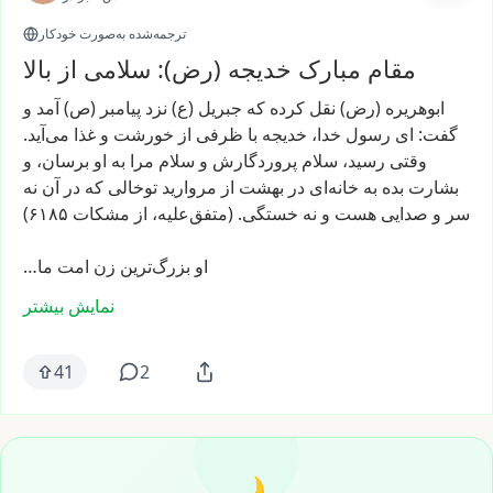
ترجمه‌شده به‌صورت خودکار
مقام مبارک خدیجه (رض): سلامی از بالا
ابوهریره
(رض)
نقل
کرده
که
جبریل
(ع)
نزد
پیامبر
(ص)
آمد
و
گفت:
ای
رسول
خدا،
خدیجه
با
ظرفی
از
خورشت
و
غذا
می‌آید.
وقتی
رسید،
سلام
پروردگارش
و
سلام
مرا
به
او
برسان،
و
بشارت
بده
به
خانه‌ای
در
بهشت
از
مروارید
توخالی
که
در
آن
نه
سر
و
صدایی
هست
و
نه
خستگی.
(متفق‌علیه،
از
مشکات
۶۱۸۵)
او
بزرگ‌ترین
زن
امت
ما…
نمایش بیشتر
41
2
🌙