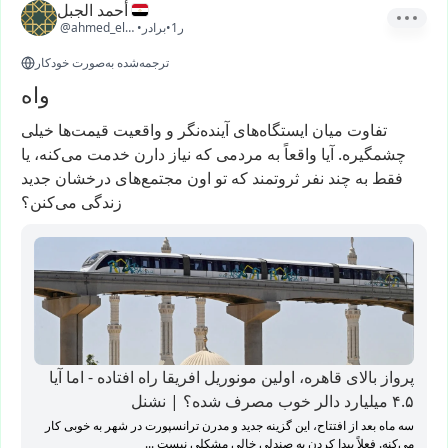
أحمد الجبل
1ر
•
برادر
•
@ahmed_elgabal
ترجمه‌شده به‌صورت خودکار
واه
تفاوت
میان
ایستگاه‌های
آینده‌نگر
و
واقعیت
قیمت‌ها
خیلی
چشمگیره.
آیا
واقعاً
به
مردمی
که
نیاز
دارن
خدمت
می‌کنه،
یا
فقط
به
چند
نفر
ثروتمند
که
تو
اون
مجتمع‌های
درخشان
جدید
زندگی
می‌کنن؟
پرواز بالای قاهره، اولین مونوریل افریقا راه افتاده - اما آیا
۴.۵ میلیارد دالر خوب مصرف شده؟ | نشنل
سه ماه بعد از افتتاح، این گزینه جدید و مدرن ترانسپورت در شهر به خوبی کار
می‌کنه. فعلاً پیدا کردن یه صندلی خالی مشکلی نیست ...