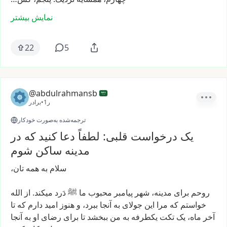
نمایش بیشتر
22
5
@abdulrahmansb
1ر
•
برادر
ترجمه‌شده به‌صورت خودکار
یک درخواست قلبی: لطفاً دعا کنید که در
مدینه ساکن شوم
سلام
به
همه
تان،
روحم
برای
مدینه،
شهر
پیامبر
محبوب
ما
ﷺ
دَرد
میکند.
از
الله
خواستم
که
مرا
این
جولای
به
آنجا
ببرد،
و
هنوز
امید
دارم
که
تا
آخر
ماه،
یک
تکت
یکطرفه
به
من
ببخشد
تا
برای
رضای
او
به
آنجا