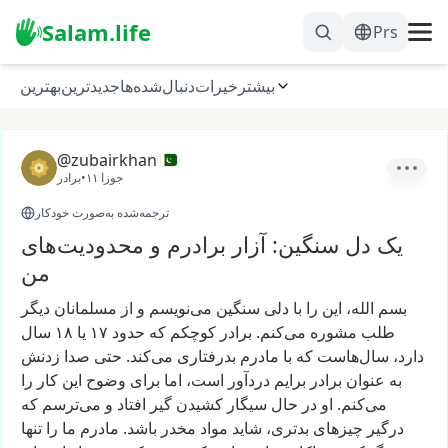
Salam.life
Prs
بیشتر
خیرات
دنبال‌شده‌ها
جدیدترین
بهترین
@zubairkhan
۱۱ جوزا
•
برادر
ترجمه‌شده به‌صورت خودکار
یک دل سنگین: آزار برادرم و محدودیت‌های
من
بسم
الله،
این
را
با
دلی
سنگین
می‌نویسم
و
از
مسلمانان
دیگر
طلب
مشوره
می‌کنم.
برادر
کوچکم
که
حدود
۱۷
یا
۱۸
سال
دارد،
سال‌هاست
که
با
مادرم
بدرفتاری
می‌کند.
حتی
صدا
زدنش
به
عنوان
برادر
برایم
دردآور
است،
اما
برای
وضوح
این
کار
را
می‌کنم.
او
در
حال
سیگار
کشیدن
گیر
افتاد
و
می‌ترسم
که
درگیر
چیزهای
بدتری،
شاید
مواد
مخدر
باشد.
مادرم
ما
را
تنها