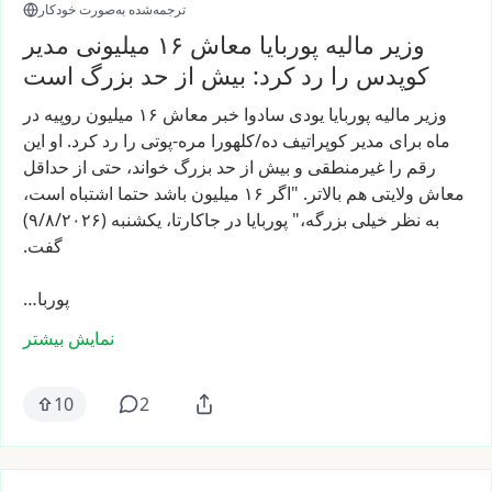
ترجمه‌شده به‌صورت خودکار
وزیر مالیه پوربایا معاش ۱۶ میلیونی مدیر
کوپدس را رد کرد: بیش از حد بزرگ است
وزیر
مالیه
پوربایا
یودی
سادوا
خبر
معاش
۱۶
میلیون
روپیه
در
ماه
برای
مدیر
کوپراتیف
ده/کلهورا
مره-پوتی
را
رد
کرد.
او
این
رقم
را
غیرمنطقی
و
بیش
از
حد
بزرگ
خواند،
حتی
از
حداقل
معاش
ولایتی
هم
بالاتر.
"اگر
۱۶
میلیون
باشد
حتما
اشتباه
است،
به
نظر
خیلی
بزرگه،"
پوربایا
در
جاکارتا،
یکشنبه
(۹/۸/۲۰۲۶)
گفت.
پوربا…
نمایش بیشتر
10
2