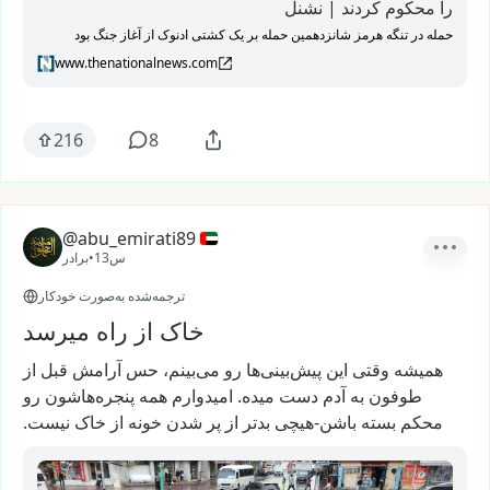
را محکوم کردند | نشنل
حمله در تنگه هرمز شانزدهمین حمله بر یک کشتی ادنوک از آغاز جنگ بود
www.thenationalnews.com
216
8
@abu_emirati89
13س
•
برادر
ترجمه‌شده به‌صورت خودکار
خاک از راه میرسد
همیشه
وقتی
این
پیش‌بینی‌ها
رو
می‌بینم،
حس
آرامش
قبل
از
طوفون
به
آدم
دست
میده.
امیدوارم
همه
پنجره‌هاشون
رو
محکم
بسته
باشن-هیچی
بدتر
از
پر
شدن
خونه
از
خاک
نیست.