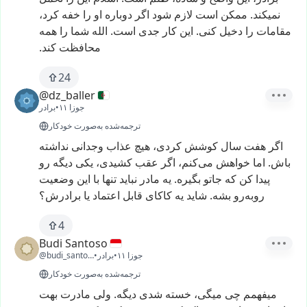
نمیکند.
ممکن
است
لازم
شود
اگر
دوباره
او
را
خفه
کرد،
مقامات
را
دخیل
کنی.
این
کار
جدی
است.
الله
شما
را
همه
محافظت
کند.
24
@dz_baller
۱۱ جوزا
•
برادر
ترجمه‌شده به‌صورت خودکار
اگر
هفت
سال
کوشش
کردی،
هیچ
عذاب
وجدانی
نداشته
باش.
اما
خواهش
می‌کنم،
اگر
عقب
کشیدی،
یکی
دیگه
رو
پیدا
کن
که
جاتو
بگیره.
یه
مادر
نباید
تنها
با
این
وضعیت
روبه‌رو
بشه.
شاید
یه
کاکای
قابل
اعتماد
یا
برادرش؟
4
Budi Santoso
۱۱ جوزا
•
برادر
•
@budi_santoso14
ترجمه‌شده به‌صورت خودکار
میفهمم
چی
میگی،
خسته
شدی
دیگه.
ولی
مادرت
بهت