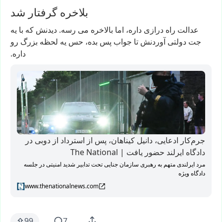
بلاخره گرفتار شد
عدالت
راه
درازی
داره،
اما
بالاخره
می
رسه.
دیدنش
که
با
یه
جت
دولتی
آوردنش
تا
جواب
پس
بده،
حس
یه
لحظه
بزرگ
رو
داره.
جرم‌کار ادعایی، دانیل کیناهان، پس از استرداد از دوبی در
دادگاه ایرلند حضور یافت | The National
مرد ایرلندی متهم به رهبری سازمان جنایی تحت تدابیر شدید امنیتی در جلسه
دادگاه ویژه
www.thenationalnews.com
99
7