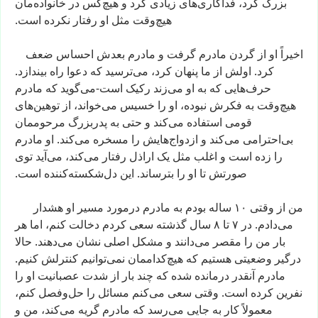
بزرگ
کرد،
فداکاری‌های
زیادی
کرد
و
هیچ‌کس
در
خانواده‌مان
هیچ‌وقت
مثل
او
رفتار
نکرده
است.
اخیراً
او
از
گردن
مادرم
گرفت
و
مادرم
بعدش
احساس
ضعف
کرد.
اولش
از
ما
پنهان
کرد،
می‌ترسید
که
دعوا
راه
بیندازد.
حرف‌هایی
که
به
او
می‌زند
رکیک
است-می‌گوید
که
مادرم
هیچ‌وقت
به
فکرش
نبوده،
او
را
خسیس
می‌خواند،
از
توهین‌های
قومی
استفاده
می‌کند
و
حتی
به
پدربزرگ
مرحوممان
بی‌احترامی
می‌کند
و
ازدواج‌هایش
را
مسخره
می‌کند.
او
مادرم
را
زده
است
و
اغلب
مثل
یک
اراذل
رفتار
می‌کند،
می‌آید
توی
صورتش
تا
او
را
بترساند.
این
دل‌شکسته‌کننده
است.
من
از
وقتی
۱۰
ساله
بودم
به
مادرم
درمورد
مسیر
او
هشدار
می‌دادم.
در
۷
تا
۸
سال
گذشته
سعی
کردم
دخالت
کنم،
اما
هر
بار
من
را
مقصر
می‌دانند
و
مشکل
اصلی
نشان
می‌دهند.
حالا
درگیر
وضعیتی
هستیم
که
هیچ‌کداممان
نمی‌توانیم
کنترلش
کنیم.
مادرم
آنقدر
درمانده
شده
که
چند
بار
از
شدت
عصبانیت
او
را
نفرین
کرده
است.
وقتی
سعی
می‌کنم
مسائل
را
حل‌وفصل
کنم،
معمولاً
کار
به
جایی
می‌رسد
که
مادرم
گریه
می‌کند،
من
و