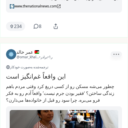
www.thenationalnews.com
234
8
عمر خالد
1ر
•
برادر
•
@omar_khaled26
ترجمه‌شده به‌صورت خودکار
این واقعاً غم‌انگیز است
چطور
می‌شه
مسکن
رو
از
کسی
دریغ
کرد
وقتی
مردم
باهم
زندگی
ساختن؟
‘فقیر
بودن
جرم
نیست’
واقعاً
آدم
رو
به
فکر
فرو
می‌بره.
چرا
سود
رو
قبل
از
خانواده‌ها
می‌ذارن؟