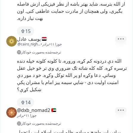
از
الله
بترسه.
شاید
بهتر
باشه
از
نظر
فیزیکی
ازش
فاصله
بگیری،
ولی
همچنان
از
مادرت
حمایت
عاطفی
کنی.
اون
بهت
نیاز
داره.
15
يوسف عادل
۱۱ جوزا
•
برادر
•
@cairo_nights51
ترجمه‌شده به‌صورت خودکار
الله
دې
دردونه
کم
کړه،
وروره.
تا
کلونه
کلونه
خپله
دنده
ترسره
کړه.
کله
کله
شاته
تګ
ضروري
وي
تر
څو
خپل
عقل
وساتې.
دعا
وکړه
او
پر
الله
توکل
وکړه.
خو
د
مور
دې
امنیت
اولیت
دی
-
ښايي
سیمه
ییز
امام
یا
مشران
پکې
ښکیل
کړې؟
14
@dxb_nomad2
۱۱ جوزا
•
برادر
ترجمه‌شده به‌صورت خودکار
برادر،
این
واضح
و
ساده،
ظلم
است.
اسلام
این
را
تحمل