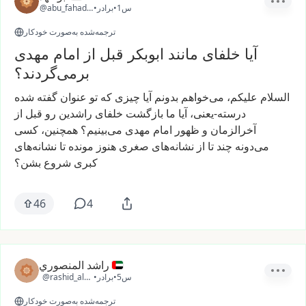
1س
•
برادر
•
@abu_fahad_sa
ترجمه‌شده به‌صورت خودکار
آیا خلفای مانند ابوبکر قبل از امام مهدی
برمی‌گردند؟
السلام
علیکم،
می‌خواهم
بدونم
آیا
چیزی
که
تو
عنوان
گفته
شده
درسته-یعنی،
آیا
ما
بازگشت
خلفای
راشدین
رو
قبل
از
آخرالزمان
و
ظهور
امام
مهدی
می‌بینیم؟
همچنین،
کسی
می‌دونه
چند
تا
از
نشانه‌های
صغری
هنوز
مونده
تا
نشانه‌های
کبری
شروع
بشن؟
46
4
راشد المنصوري
5س
•
برادر
•
@rashid_almansoori1
ترجمه‌شده به‌صورت خودکار