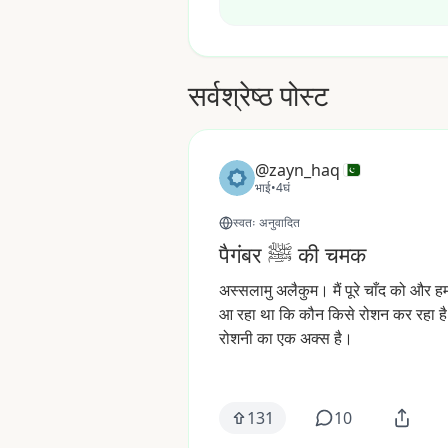
सर्वश्रेष्ठ पोस्ट
@zayn_haq
भाई
•
4घं
स्वतः अनुवादित
पैगंबर ﷺ की चमक
अस्सलामु
अलैकुम।
मैं
पूरे
चाँद
को
और
हम
आ
रहा
था
कि
कौन
किसे
रोशन
कर
रहा
ह
रोशनी
का
एक
अक्स
है।
131
10