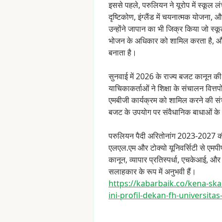
इससे
पहले,
परुलियन
ने
यूरोप
में
स्कूल
लं
दृष्टिकोण,
इंग्लैंड
में
चयनात्मक
योजना,
औ
उन्होंने
जापान
का
भी
जिक्र
किया
जो
स्क
भोजन
के
अधिकार
को
शामिल
करता
है,
औ
बनाता
है।
सुनवाई
में
2026
के
राज्य
बजट
कानून
की
याचिकाकर्ताओं
ने
शिक्षा
के
संचालन
वित्त
एमबीजी
कार्यक्रम
को
शामिल
करने
की
सं
बजट
के
उपयोग
पर
संवैधानिक
बाधाओं
के
परुलियन
पैदी
अरितोनांग
2023-2027
क
एलएल.एम
और
टोक्यो
यूनिवर्सिटी
से
एमपी
कानून,
व्यापार
प्रतिस्पर्धा,
एचकेआई,
और
सलाहकार
के
रूप
में
अनुभवी
हैं।
https://kabarbaik.co/kena-sk
ini-profil-dekan
-fh-universitas