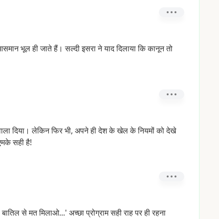
-आसमान
भूल
ही
जाते
हैं।
सल्दी
इसरा
ने
याद
दिलाया
कि
कानून
तो
ाला
दिया।
लेकिन
फिर
भी,
अपने
ही
देश
के
खेल
के
नियमों
को
देखे
एमके
सही
है!
बातिल
से
मत
मिलाओ...'
अच्छा
प्रोग्राम
सही
राह
पर
ही
रहना