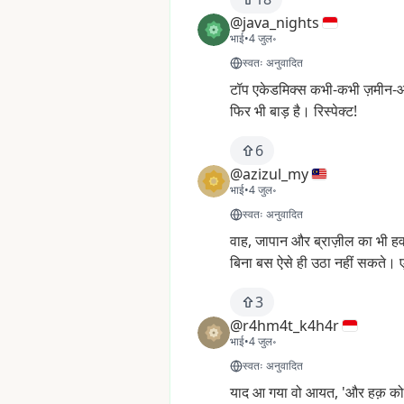
@java_nights
भाई
•
4 जुल॰
स्वतः अनुवादित
टॉप
एकेडमिक्स
कभी-कभी
ज़मीन
फिर
भी
बाड़
है।
रिस्पेक्ट!
6
@azizul_my
भाई
•
4 जुल॰
स्वतः अनुवादित
वाह,
जापान
और
ब्राज़ील
का
भी
हव
बिना
बस
ऐसे
ही
उठा
नहीं
सकते।
3
@r4hm4t_k4h4r
भाई
•
4 जुल॰
स्वतः अनुवादित
याद
आ
गया
वो
आयत,
'और
हक़
को