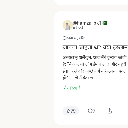
@hamza_pk1
भाई
•
2घं
स्वतः अनुवादित
जानना चाहता था: क्या इस्लाम मे
अस्सलामु
अलैकुम,
आज
मैंने
कुरान
खोली
है:
"बेशक,
जो
लोग
ईमान
लाए,
और
यहूदी,
ईमान
रखे
और
अच्छे
कर्म
करे-उनका
बदला
होंगे।"
तो
मैं
बैठा
स…
और दिखाएँ
79
7