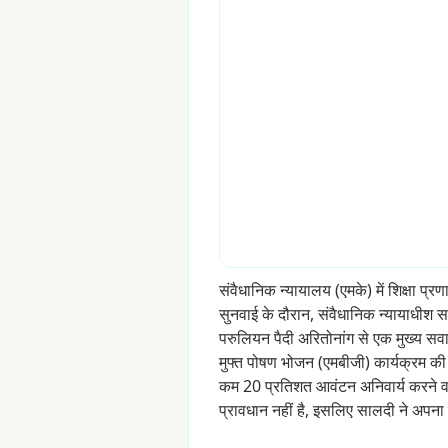
संवैधानिक
न्यायालय
(एमके)
में
शिक्षा
प्रण
सुनवाई
के
दौरान,
संवैधानिक
न्यायाधीश
स
परुलियन
पैदी
अरितोनांग
से
एक
मुख्य
सव
मुफ्त
पोषण
भोजन
(एमबीजी)
कार्यक्रम
की
कम
20
प्रतिशत
आवंटन
अनिवार्य
करने
व
प्रावधान
नहीं
है,
इसलिए
सालदी
ने
अपना