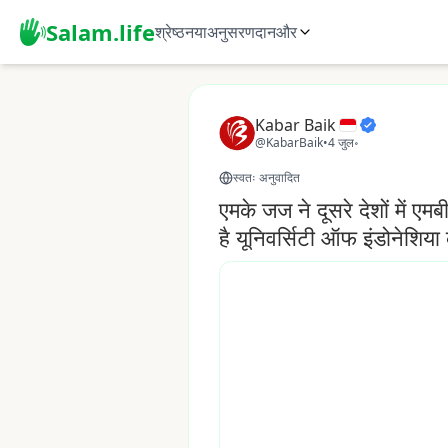
Salam.life
श्रेष्ठ
नया
अनुसरण
दान
और
Kabar Baik
@KabarBaik
•
4 जुल॰
स्वतः अनुवादित
एमके जज ने दूसरे देशों में ए
है यूनिवर्सिटी ऑफ इंडोनेशिय