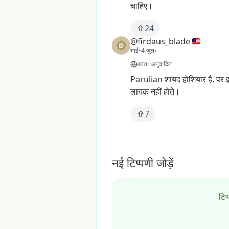
चाहिए।
24
@firdaus_blade
भाई
•
4 जुल॰
स्वतः अनुवादित
Parulian
शायद
होशियार
है,
पर
लायक
नहीं
होते।
7
नई टिप्पणी जोड़ें
टिप