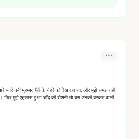
ारे
प्यारे
नबी
मुहम्मद
ﷺ
के
चेहरे
को
देख
रहा
था,
और
मुझे
समझ
नहीं
ै।
फिर
मुझे
एहसास
हुआ:
चाँद
की
रोशनी
तो
बस
उनकी
बरकत
वाली