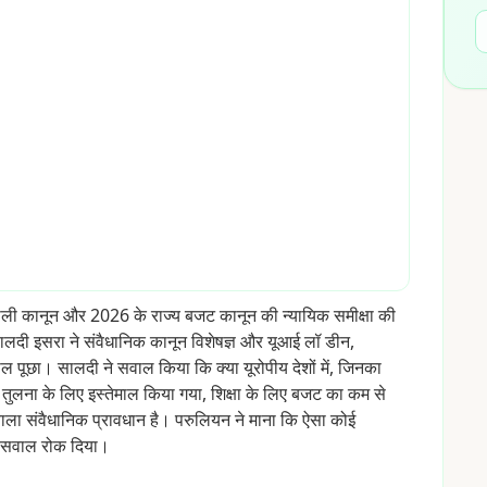
ाली
कानून
और
2026
के
राज्य
बजट
कानून
की
न्यायिक
समीक्षा
की
ालदी
इसरा
ने
संवैधानिक
कानून
विशेषज्ञ
और
यूआई
लॉ
डीन,
ाल
पूछा।
सालदी
ने
सवाल
किया
कि
क्या
यूरोपीय
देशों
में,
जिनका
तुलना
के
लिए
इस्तेमाल
किया
गया,
शिक्षा
के
लिए
बजट
का
कम
से
ाला
संवैधानिक
प्रावधान
है।
परुलियन
ने
माना
कि
ऐसा
कोई
सवाल
रोक
दिया।