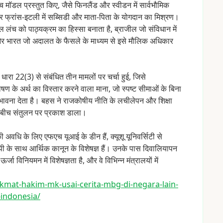
च
मॉडल
प्रस्तुत
किए,
जैसे
फिनलैंड
और
स्वीडन
में
सार्वभौमिक
र
फ्रांस-इटली
में
सब्सिडी
और
माता-पिता
के
योगदान
का
मिश्रण।
ूल
लंच
को
पाठ्यक्रम
का
हिस्सा
बनाता
है,
ब्राजील
जो
संविधान
में
र
भारत
जो
अदालत
के
फैसले
के
माध्यम
से
इसे
मौलिक
अधिकार
धारा
22(3)
से
संबंधित
तीन
मामलों
पर
चर्चा
हुई,
जिसे
पोषण
के
अर्थ
का
विस्तार
करने
वाला
माना,
जो
स्पष्ट
सीमाओं
के
बिना
भावना
देता
है।
बहस
ने
राजकोषीय
नीति
के
लचीलेपन
और
शिक्षा
बीच
संतुलन
पर
प्रकाश
डाला।
ी
अवधि
के
लिए
एफएच
यूआई
के
डीन
हैं,
क्यूशू
यूनिवर्सिटी
से
पी
के
साथ
आर्थिक
कानून
के
विशेषज्ञ
हैं।
उनके
पास
दिवालियापन
ऊर्जा
विनियमन
में
विशेषज्ञता
है,
और
वे
विभिन्न
मंत्रालयों
में
ak
mat-hakim-mk-usai-cerita-mbg-d
i-negara-lain-
-indonesia/