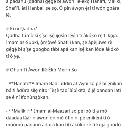
a
pàdánù
(qadha)
gẹ́gẹ́
bí
àwọn
ilé-ẹ̀kọ́
Hanafi,
Maliki,
Shafi'i,
àti
Hanbali
ṣe
sọ.
Ó
pín
àwọn
ẹ̀rí
tí
wọ́n
gbára
lé.
#
Kí
ni
Qadha?
Qadha
túmọ̀
sí
ṣíṣe
iṣẹ́
ìjọsìn
lẹ́yìn
tí
àkókò
rẹ̀
ti
kọjá.
Imam
as-Subki,
ọ̀mọ̀wé
Shafi'i
kan,
ṣe
àpèjúwe
rẹ̀
gẹ́gẹ́
bí
ṣíṣe
gbogbo
tàbí
apá
kan
iṣẹ́
kan
lóde
àkókò
tí
ó
yẹ.
#
Ohun
Tí
Àwọn
Ilé-Ẹ̀kọ́
Mẹ́rin
Sọ
-
**Hanafi:**
Imam
Badruddin
al-'Ayni
sọ
pé
bí
ẹnìkan
bá
fi
àdúrà
sílẹ̀
nítorí
ẹ̀ṣẹ̀
tàbí
àìbìkítà,
ó
jẹ́
dandan
láti
ṣe
é
ní
ìfohùnṣọ̀kan.
-
**Maliki:**
Imam
al-Maazari
sọ
pé
ipò
tí
a
mọ̀
dáadáa
láàrin
àwọn
onímọ̀
òfin
ni
pé
ẹnikẹ́ni
tí
ó
mọ̀ọ́mọ̀
pàdánù
àdúrà
kan
títí
àkókò
rẹ̀
fi
kọjá
gbọ́dọ̀