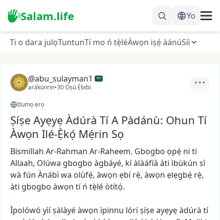
Salam.life
Yo
Ti o dara julọ
Tuntun
Tí mo ń tẹ̀lé
Àwọn iṣẹ́ àánú
Síi
@abu_sulayman1
arákùnrin
•
30 Oṣù Ẹ̀bibi
Itumọ ẹrọ
Ṣíṣe Ayẹyẹ Àdúrà Tí A Pàdánù: Ohun Tí
Àwọn Ilé-Ẹ̀kọ́ Mẹ́rin Sọ
Bismillah
Ar-Rahman
Ar-Raheem.
Gbogbo
ọpẹ́
ni
ti
Allaah,
Olúwa
gbogbo
àgbáyé,
kí
àlàáfíà
àti
ìbùkún
sì
wà
fún
Ànábì
wa
olùfẹ́,
àwọn
ẹbí
rẹ̀,
àwọn
ẹlẹgbẹ́
rẹ̀,
àti
gbogbo
àwọn
tí
ń
tẹ̀lé
òtítọ́.
Ìpolówó
yìí
ṣàlàyé
àwọn
ìpinnu
lórí
ṣíṣe
ayẹyẹ
àdúrà
tí