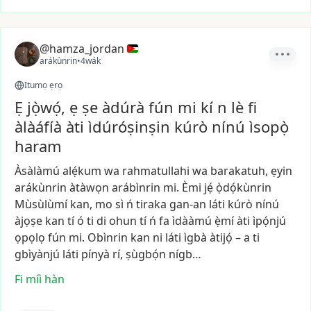
@hamza_jordan
arákùnrin
•
4wák
Itumọ ẹrọ
Ẹ jọ̀wọ́, ẹ ṣe àdúrà fún mi kí n lè fi
àlàáfíà àti ìdúróṣinṣin kúrò nínú ìsopọ̀
haram
Àsàlàmú
alẹ́kum
wa
rahmatullahi
wa
barakatuh,
ẹyin
arákùnrin
àtàwọn
arábìnrin
mi.
Èmi
jẹ́
ọ̀dọ́kùnrin
Mùsùlùmí
kan,
mo
sì
ń
tiraka
gan-an
láti
kúrò
nínú
àjọṣe
kan
tí
ó
ti
di
ohun
tí
ń
fa
ìdààmú
ẹ̀mí
àti
ìpọ́njú
ọpọlọ
fún
mi.
Obìnrin
kan
ni
láti
ìgbà
àtijọ́
–
a
ti
gbìyànjú
láti
pínyà
rí,
ṣùgbọ́n
nígb…
Fi míì hàn