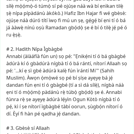
sílẹ̀
mọ̀ọ́mọ̀-ó
túmọ̀
sí
pé
ojúṣe
náà
wà
bí
ẹnìkan
tilẹ̀
ṣẹ̀
nípa
pípàdánù
àkókò.)
Hafiz
Ibn
Hajar
fi
wé
gbèsè:
ojúṣe
náà
dúró
títí
ìwọ
fi
mú
un
ṣẹ,
gẹ́gẹ́
bí
ẹni
tí
ó
bá
já
ààwẹ̀
nínú
oṣù
Ramadan
gbọ́dọ̀
ṣe
é
bí
ó
tilẹ̀
jẹ́
pé
ó
ru
ẹ̀ṣẹ̀.
#
2.
Hadith
Nípa
Ìgbàgbé
Annabi
(àlàáfíà
fún
un)
sọ
pé:
"Ẹnikẹ́ni
tí
ó
bá
gbàgbé
àdúrà
kí
ó
gbàdúrà
nígbà
tí
ó
bá
rántí,
nítorí
Allaah
sọ
pé:
'...kí
ẹ
sì
gbé
àdúrà
kalẹ̀
fún
ìrántí
Mi'"
(Sahih
Muslim).
Àwọn
ọ̀mọ̀wé
sọ
pé
bí
ṣíṣe
ayẹyẹ
bá
jẹ́
dandan
fún
ẹni
tí
ó
gbàgbé
(tí
a
sì
dá
sílẹ̀),
nígbà
náà
ẹni
tí
ó
mọ̀ọ́mọ̀
pàdánù
rẹ̀
túbọ̀
gbọ́dọ̀
ṣe
é.
Annabi
fúnra
rẹ̀
ṣe
ayẹyẹ
àdúrà
lẹ́yìn
Ogun
Kòtò
nígbà
tí
ó
pẹ́,
kì
í
ṣe
nítorí
ìgbàgbé
tàbí
oorun,
ṣùgbọ́n
nítorí
ó
dí.
Èyí
fi
hàn
pé
qadha
jẹ́
dandan.
#
3.
Gbèsè
sí
Allaah