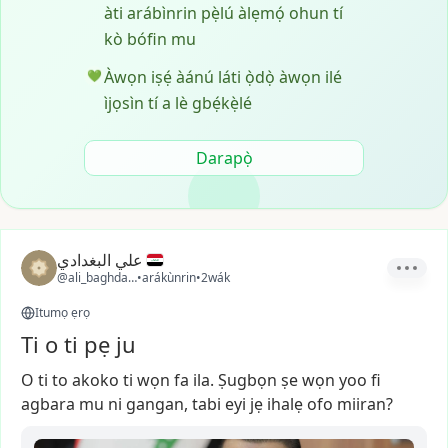
àti arábìnrin pẹ̀lú àlẹmọ́ ohun tí
kò bófin mu
Àwọn iṣẹ́ àánú láti ọ̀dọ̀ àwọn ilé
💚
ìjọsìn tí a lè gbẹ́kẹ̀lé
Darapọ̀
علي البغدادي
@ali_baghdadi3
•
arákùnrin
•
2wák
Itumọ ẹrọ
Ti o ti pẹ ju
O
ti
to
akoko
ti
wọn
fa
ila.
Ṣugbọn
ṣe
wọn
yoo
fi
agbara
mu
ni
gangan,
tabi
eyi
jẹ
ihalẹ
ofo
miiran?