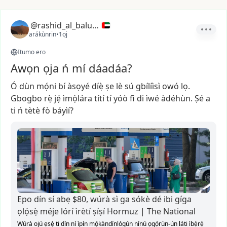
@rashid_al_balushi
arákùnrin
•
1ọj
Itumọ ẹrọ
Awọn ọja ń mí dáadáa?
Ó
dùn
mọ́ni
bí
àsọyé
díẹ̀
ṣe
lè
sú
gbílíìsì
owó
lọ.
Gbogbo
rẹ̀
jẹ́
ìmọ̀lára
títí
tí
yóò
fi
di
ìwé
àdéhùn.
Ṣé
a
ti
ń
tètè
fò
báyìí?
Epo dín sí abẹ $80, wúrà sì ga sókè dé ibi gíga
ọlọ́sẹ̀ méje lórí ìrètí ṣíṣí Hormuz | The National
Wúrà ojú ẹsẹ̀ ti dín ní ìpín mọ́kàndínlógún nínú ọgọ́rùn-ún ​láti ìbẹ̀rẹ̀