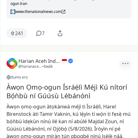
ogun Iran
www.thenationalnews.com
241
7
Harian Aceh Indonesia
@harianacehindonesia
•
6wák
Itumọ ẹrọ
Àwọn Ọmọ-ogun Ísráẹ́lì Méjì Kú nítorí
Bọ́ǹbù ní Gúúsù Lébánónì
Àwọn
ọmọ-ogun
àtọkànwá
méjì
ti
Ísráẹ́lì,
Harel
Birenstock
àti
Tamir
Vaknin,
kú
lẹ́yìn
tí
wọ́n
ti
fẹsẹ̀
mú
bọ́ǹbù
ìdẹkùn
nínú
ilé
kan
ní
abúlé
Majdal
Zoun,
ní
Gúúsù
Lébánónì,
ní
Ọjọ́bọ̀
(5/8/2026).
Ìròyìn
ní
pé
àwọn
ọmọ-ogun
míràn
tún
gbọgbẹ́
nínú
ìṣẹ̀lẹ̀
náà.