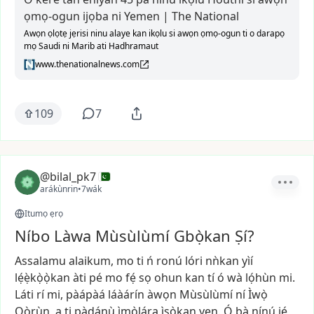
ọmọ-ogun ijọba ni Yemen | The National
Awọn ọlọtẹ jẹrisi ninu alaye kan ikọlu si awọn ọmọ-ogun ti o darapọ
mọ Saudi ni Marib ati Hadhramaut
www.thenationalnews.com
109
7
@bilal_pk7
arákùnrin
•
7wák
Itumọ ẹrọ
Níbo Làwa Mùsùlùmí Gbọ̀kan Ṣí?
Assalamu
alaikum,
mo
ti
ń
ronú
lóri
nǹkan
yìí
lẹ́ẹ̀kọ̀ọ̀kan
àti
pé
mo
fẹ́
sọ
ohun
kan
tí
ó
wà
lọ́hùn
mi.
Láti
rí
mi,
pàápàá
láàárín
àwọn
Mùsùlùmí
ní
Ìwọ̀
Oòrùn,
a
ti
pàdánù
ìmọ̀lára
ìṣọ̀kan
yẹn.
Ó
bà
nínú
jẹ́