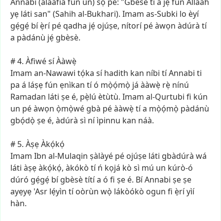
Annabi
(àlàáfíà
fún
un)
sọ
pé:
"Gbèsè
tí
a
jẹ
fún
Allaah
yẹ
láti
san"
(Sahih
al-Bukhari).
Imam
as-Subki
lo
èyí
gẹ́gẹ́
bí
ẹ̀rí
pé
qadha
jẹ́
ojúṣe,
nítorí
pé
àwọn
àdúrà
tí
a
pàdánù
jẹ́
gbèsè.
#
4.
Àfiwé
sí
Ààwẹ̀
Imam
an-Nawawi
tọ́ka
sí
hadith
kan
níbi
tí
Annabi
ti
pa
á
láṣẹ
fún
ẹnìkan
tí
ó
mọ̀ọ́mọ̀
já
ààwẹ̀
rẹ̀
nínú
Ramadan
láti
ṣe
é,
pẹ̀lú
ètùtù.
Imam
al-Qurtubi
fi
kún
un
pé
àwọn
ọ̀mọ̀wé
gbà
pé
ààwẹ̀
tí
a
mọ̀ọ́mọ̀
pàdánù
gbọ́dọ̀
ṣe
é,
àdúrà
sì
ní
ìpinnu
kan
náà.
#
5.
Àṣẹ
Àkọ́kọ́
Imam
Ibn
al-Mulaqin
ṣàlàyé
pé
ojúṣe
láti
gbàdúrà
wá
láti
àṣẹ
àkọ́kọ́,
àkókò
tí
ń
kọjá
kò
sì
mú
un
kúrò-ó
dúró
gẹ́gẹ́
bí
gbèsè
títí
a
ó
fi
ṣe
é.
Bí
Annabi
ṣe
ṣe
ayẹyẹ
'Asr
lẹ́yìn
tí
oòrùn
wọ̀
lákòókò
ogun
fi
ẹ̀rí
yìí
hàn.