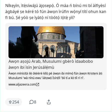
Níkẹyìn,
ìtẹ̀síwájú
àjọsepọ̀.
Ó
máa
ń
bínú
mi
bí
àìfiyèsí
àgbáyé
ṣe
kéré
tó
fún
àwọn
ìrúfin
wọ̀nyí
títí
ohun
kan
fi
bú.
Ṣé
yóò
ṣe
ìyàtọ̀
ní
tòótọ́
lọ́tẹ̀
yìí?
Awọn aṣojú Arab, Musulumi gbèrò ìdaabobo
àwọn ibi ìsìn Jerúsálẹ́mù
Àwọn mínísítà ilẹ̀ òkèèrè kìlọ̀ pé àwọn ibi mímọ́ fún àwọn Kristẹni àti
Musulumi 'wà nínú ewu' látọwọ́ Ísírẹ́lì 'bíi tí a kò tíì rí rí'.
www.aljazeera.com
254
8