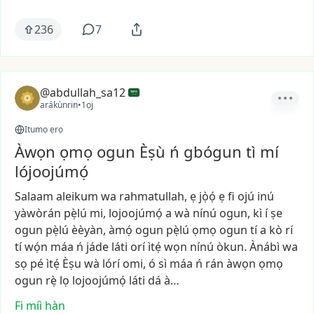
236
7
@abdullah_sa12
arákùnrin
•
1ọj
Itumọ ẹrọ
Àwọn ọmọ ogun Èṣù ń gbógun tì mí
lójoojúmọ́
Salaam
aleikum
wa
rahmatullah,
ẹ
jọ̀ọ́
ẹ
fi
ojú
inú
yàwòrán
pẹ̀lú
mi,
lojoojúmọ́
a
wà
nínú
ogun,
kì
í
ṣe
ogun
pẹ̀lú
èèyàn,
àmọ́
ogun
pẹ̀lú
ọmọ
ogun
tí
a
kò
rí
tí
wọ́n
máa
ń
jáde
láti
orí
ìtẹ́
wọn
nínú
òkun.
Ànábì
wa
sọ
pé
ìtẹ́
Èṣu
wà
lórí
omi,
ó
sì
máa
ń
rán
àwọn
ọmọ
ogun
rẹ̀
lọ
lojoojúmọ́
láti
dá
à…
Fi míì hàn