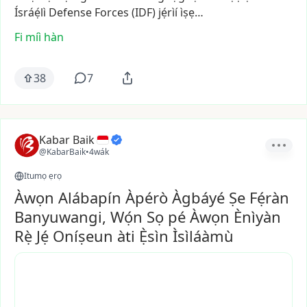
Ísráẹ́lì
Defense
Forces
(IDF)
jẹ́rìí
ìṣẹ…
Fi míì hàn
38
7
Kabar Baik
@KabarBaik
•
4wák
Itumọ ẹrọ
Àwọn Alábapín Àpérò Àgbáyé Ṣe Fẹ́ràn
Banyuwangi, Wọ́n Sọ pé Àwọn Ènìyàn
Rẹ̀ Jẹ́ Oníṣeun àti Ẹ̀sìn Ìsìláàmù