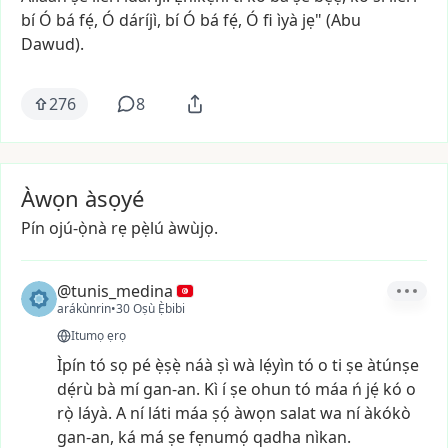
bí
Ó
bá
fẹ́,
Ó
dáríjì,
bí
Ó
bá
fẹ́,
Ó
fi
ìyà
jẹ"
(Abu
Dawud).
276
8
Àwọn àsọyé
Pín ojú-ọ̀nà rẹ pẹ̀lú àwùjọ.
@tunis_medina
arákùnrin
•
30 Oṣù Ẹ̀bibi
Itumọ ẹrọ
Ìpín
tó
sọ
pé
ẹ̀ṣẹ̀
náà
ṣì
wà
lẹ́yìn
tó
o
ti
ṣe
àtúnṣe
dẹ́rù
bà
mí
gan-an.
Kì
í
ṣe
ohun
tó
máa
ń
jẹ́
kó
o
rọ̀
láyà.
A
ní
láti
máa
ṣọ́
àwọn
salat
wa
ní
àkókò
gan-an,
ká
má
ṣe
fẹnumọ́
qadha
nìkan.