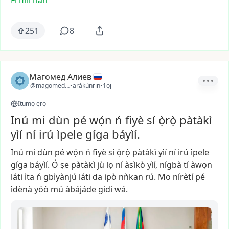
Fi míì hàn
251
8
Магомед Алиев
@magomed_0510
•
arákùnrin
•
1ọj
Itumọ ẹrọ
Inú mi dùn pé wọ́n ń fiyè sí ọ̀rọ̀ pàtàkì
yìí ní irú ìpele gíga báyìí.
Inú
mi
dùn
pé
wọ́n
ń
fiyè
sí
ọ̀rọ̀
pàtàkì
yìí
ní
irú
ìpele
gíga
báyìí.
Ó
ṣe
pàtàkì
jù
lọ
ní
àsìkò
yìí,
nígbà
tí
àwọn
láti
ìta
ń
gbìyànjú
láti
da
ipò
nǹkan
rú.
Mo
nírètí
pé
ìdènà
yóò
mú
àbájáde
gidi
wá.