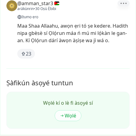
@amman_star3
arákùnrin
•
30 Oṣù Ẹ̀bibi
Itumọ ẹrọ
Maa
Shaa
Allaahu,
awọn
ẹri
tó
ṣe
kedere.
Hadith
nipa
gbèsè
sí
Ọlọ́run
máa
ń
mú
mi
lọ́kàn
le
gan-
an.
Kí
Ọlọ́run
dárí
àwọn
àṣìṣe
wa
jì
wá
o.
23
Ṣàfikún àsọyé tuntun
Wọlé kí o lè fi àsọyé sí
Wọlé