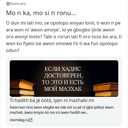
Itumọ ẹrọ
Mo n ka, mo si n ronu...
O
dun
mi
lati
mo,
se
opolopo
eniyan
lonii,
ti
won
n
pe
ara
won
ni
'awon
amoye',
lo
ye
gbogbo
ijinle
awon
oro
wonyi
looto?
Tabi
o
rorun
lati
fi
oro
toso
bo
ara,
ti
won
ko
fiyesi
ise
awon
omowe
t’o
ti
wa
fun
opolopo
odun?
Tí hadith bá jẹ́ òótọ́, ìyẹn ni mazhabi mi
Àwọn kan nínú àwọn ẹlẹgbẹ́ wa òde òní sọ pé ní ìgbà ìpilẹ̀ṣẹ̀ àwọn
mazhab, àwọn ènìyàn kò mọ irú àwọn hadith wo...
islamdag.ru