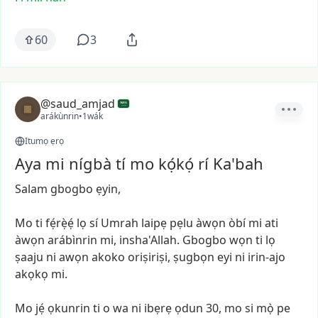
60
3
@saud_amjad
arákùnrin
•
1wák
Itumọ ẹrọ
Aya mi nígbà tí mo kọ́kọ́ rí Ka'bah
Salam
gbogbo
ẹyin,
Mo
ti
fẹ́rẹ̀ẹ́
lọ
sí
Umrah
laipẹ
pẹlu
àwọn
òbí
mi
ati
àwọn
arábìnrin
mi,
insha'Allah.
Gbogbo
wọn
ti
lọ
ṣaaju
ni
awọn
akoko
oriṣiriṣi,
ṣugbọn
eyi
ni
irin-ajo
akọkọ
mi.
Mo
jẹ́
ọkunrin
ti
o
wa
ni
ibẹrẹ
ọdun
30,
mo
si
mọ̀
pe