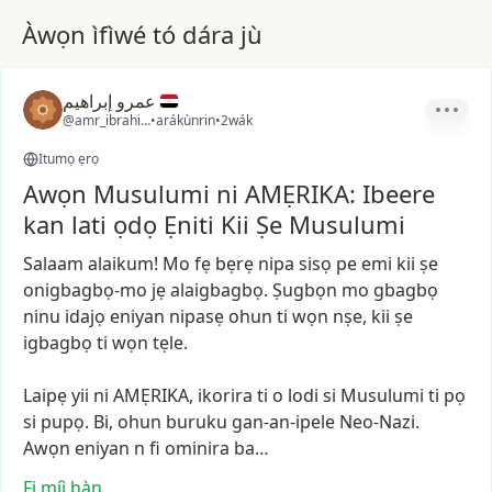
Àwọn ìfìwé tó dára jù
عمرو إبراهيم
@amr_ibrahim1
•
arákùnrin
•
2wák
Itumọ ẹrọ
Awọn Musulumi ni AMẸRIKA: Ibeere
kan lati ọdọ Ẹniti Kii Ṣe Musulumi
Salaam
alaikum!
Mo
fẹ
bẹrẹ
nipa
sisọ
pe
emi
kii
ṣe
onigbagbọ-mo
jẹ
alaigbagbọ.
Ṣugbọn
mo
gbagbọ
ninu
idajọ
eniyan
nipasẹ
ohun
ti
wọn
nṣe,
kii
ṣe
igbagbọ
ti
wọn
tẹle.
Laipẹ
yii
ni
AMẸRIKA,
ikorira
ti
o
lodi
si
Musulumi
ti
pọ
si
pupọ.
Bi,
ohun
buruku
gan-an-ipele
Neo-Nazi.
Awọn
eniyan
n
fi
ominira
ba…
Fi míì hàn