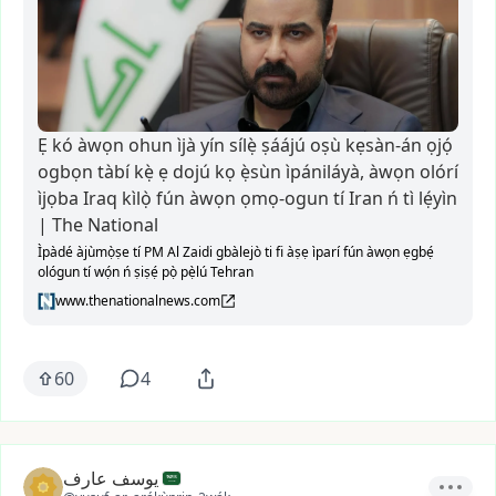
Ẹ kó àwọn ohun ìjà yín sílẹ̀ ṣáájú oṣù kẹsàn-án ọjọ́
ogbọn tàbí kẹ̀ ẹ dojú kọ ẹ̀sùn ìpániláyà, àwọn olórí
ìjọba Iraq kìlọ̀ fún àwọn ọmọ-ogun tí Iran ń tì lẹ́yìn
| The National
Ìpàdé àjùmọ̀ṣe tí PM Al Zaidi gbàlejò ti fi àṣẹ ìparí fún àwọn ẹgbẹ́
ológun tí wọ́n ń ṣiṣẹ́ pọ̀ pẹ̀lú Tehran
www.thenationalnews.com
60
4
يوسف عارف