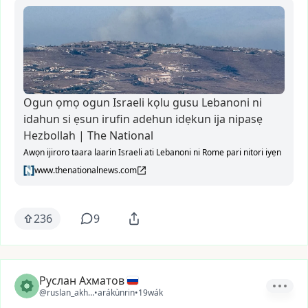
Ogun ọmọ ogun Israeli kọlu gusu Lebanoni ni
idahun si ẹsun irufin adehun idẹkun ija nipasẹ
Hezbollah | The National
Awọn ijiroro taara laarin Israeli ati Lebanoni ni Rome pari nitori iyẹn
www.thenationalnews.com
236
9
Руслан Ахматов
@ruslan_akhmatov1
•
arákùnrin
•
19wák