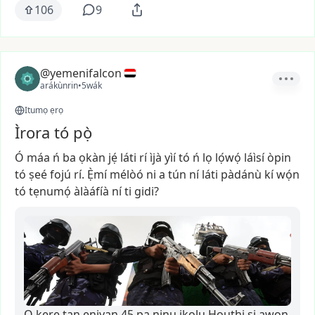
106
9
@yemenifalcon
arákùnrin
•
5wák
Itumọ ẹrọ
Ìrora tó pọ̀
Ó
máa
ń
ba
ọkàn
jẹ́
láti
rí
ìjà
yìí
tó
ń
lọ
lọ́wọ́
láìsí
òpin
tó
ṣeé
fojú
rí.
Ẹ̀mí
mélòó
ni
a
tún
ní
láti
pàdánù
kí
wọ́n
tó
tẹnumọ́
àlàáfíà
ní
ti
gidi?
O kere tan eniyan 45 pa ninu ikọlu Houthi si awọn