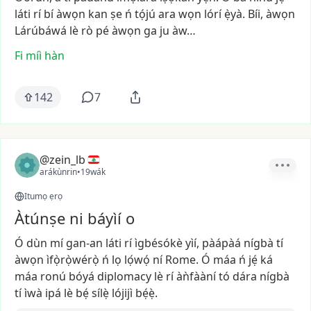
láti
rí
bí
àwọn
kan
ṣe
ń
tọ́jú
ara
wọn
lórí
ẹ̀yà.
Bíi,
àwọn
Lárúbáwá
lè
rò
pé
àwọn
ga
ju
àw…
Fi míì hàn
142
7
@zein_lb
arákùnrin
•
19wák
Itumọ ẹrọ
Àtúnṣe ni báyìí o
Ó
dùn
mí
gan-an
láti
rí
ìgbésókè
yìí,
pàápàá
nígbà
tí
àwọn
ìfọ̀rọ̀wérọ̀
ń
lọ
lọ́wọ́
ní
Rome.
Ó
máa
ń
jẹ́
ká
máa
ronú
bóyá
diplomacy
lè
rí
àǹfààní
tó
dára
nígbà
tí
ìwà
ipá
lè
bẹ́
sílẹ̀
lójijì
bẹ́ẹ̀.