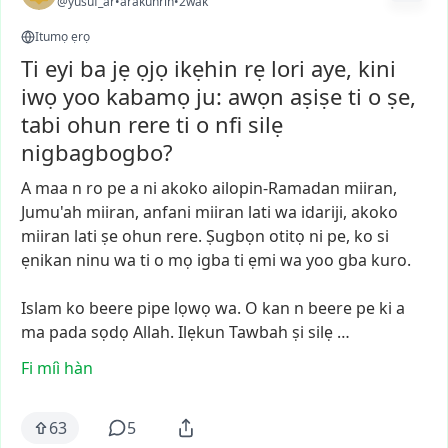
@yusuf_ar
•
arákùnrin
•
2wák
Itumọ ẹrọ
Ti eyi ba jẹ ọjọ ikẹhin rẹ lori aye, kini
iwọ yoo kabamọ ju: awọn aṣiṣe ti o ṣe,
tabi ohun rere ti o nfi silẹ
nigbagbogbo?
A
maa
n
ro
pe
a
ni
akoko
ailopin-Ramadan
miiran,
Jumu'ah
miiran,
anfani
miiran
lati
wa
idariji,
akoko
miiran
lati
ṣe
ohun
rere.
Ṣugbọn
otitọ
ni
pe,
ko
si
ẹnikan
ninu
wa
ti
o
mọ
igba
ti
ẹmi
wa
yoo
gba
kuro.
Islam
ko
beere
pipe
lọwọ
wa.
O
kan
n
beere
pe
ki
a
ma
pada
sọdọ
Allah.
Ilẹkun
Tawbah
ṣi
silẹ
…
Fi míì hàn
63
5