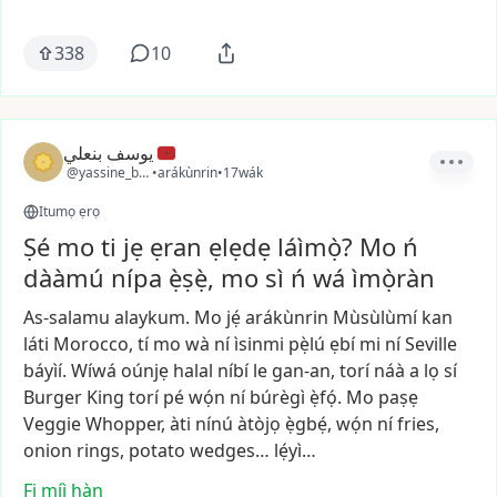
338
10
يوسف بنعلي
@yassine_ben2
•
arákùnrin
•
17wák
Itumọ ẹrọ
Ṣé mo ti jẹ ẹran ẹlẹdẹ láìmọ̀? Mo ń
dààmú nípa ẹ̀ṣẹ̀, mo sì ń wá ìmọ̀ràn
As-salamu
alaykum.
Mo
jẹ́
arákùnrin
Mùsùlùmí
kan
láti
Morocco,
tí
mo
wà
ní
ìsinmi
pẹ̀lú
ẹbí
mi
ní
Seville
báyìí.
Wíwá
oúnjẹ
halal
níbí
le
gan-an,
torí
náà
a
lọ
sí
Burger
King
torí
pé
wọ́n
ní
búrègì
ẹ̀fọ́.
Mo
paṣẹ
Veggie
Whopper,
àti
nínú
àtòjọ
ẹ̀gbẹ́,
wọ́n
ní
fries,
onion
rings,
potato
wedges…
lẹ́yì…
Fi míì hàn