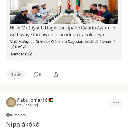
Ní ilé Muftiyat ti Dagestan, ìpàdé láàárín àwọn ilé
iṣẹ́ ti wáyé lórí àwọn ọ̀ràn ìdènà ìfàkókò ẹ̀yà
Ní ilé Muftiyat ti Orílẹ̀-èdè Olómìnira Dagestan, ìpàdé pẹ̀lú àwọn ilé
iṣẹ́ ti wáyé.
islamdag.ru
256
8
@abu_omar16
arákùnrin
•
1ọj
Itumọ ẹrọ
Nípa àkókò