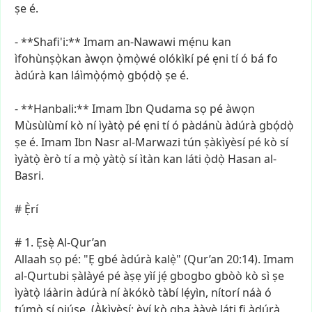
ṣe
é.
-
**Shafi'i:**
Imam
an-Nawawi
mẹ́nu
kan
ìfohùnṣọ̀kan
àwọn
ọ̀mọ̀wé
olókìkí
pé
ẹni
tí
ó
bá
fo
àdúrà
kan
láìmọ̀ọ́mọ̀
gbọ́dọ̀
ṣe
é.
-
**Hanbali:**
Imam
Ibn
Qudama
sọ
pé
àwọn
Mùsùlùmí
kò
ní
ìyàtọ̀
pé
ẹni
tí
ó
pàdánù
àdúrà
gbọ́dọ̀
ṣe
é.
Imam
Ibn
Nasr
al-Marwazi
tún
ṣàkìyèsí
pé
kò
sí
ìyàtọ̀
èrò
tí
a
mọ̀
yàtọ̀
sí
ìtàn
kan
láti
ọ̀dọ̀
Hasan
al-
Basri.
#
Ẹ̀rí
#
1.
Ẹsẹ̀
Al-Qur’an
Allaah
sọ
pé:
"Ẹ
gbé
àdúrà
kalẹ̀"
(Qur’an
20:14).
Imam
al-Qurtubi
ṣàlàyé
pé
àṣẹ
yìí
jẹ́
gbogbo
gbòò
kò
sì
ṣe
ìyàtọ̀
láàrin
àdúrà
ní
àkókò
tàbí
lẹ́yìn,
nítorí
náà
ó
túmọ̀
sí
ojúṣe.
(Àkìyèsí:
èyí
kò
gba
ààyè
láti
fi
àdúrà