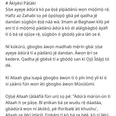
#
Àkìyèsí
Pàtàkì
Ṣíṣe
ayẹyẹ
àdúrà
kò
pa
ẹ̀ṣẹ̀
pípàdánù
wọn
mọ̀ọ́mọ̀
rẹ́.
Hafiz
az-Zahabi
sọ
pé
ọ̀pọ̀lọpọ̀
gbà
pé
qadha
jẹ́
dandan
ṣùgbọ́n
ẹ̀ṣẹ̀
náà
wà.
Imam
al-Baghawi
kìlọ̀
pé
ẹni
tí
ó
mọ̀ọ́mọ̀
pàdánù
àdúrà
kò
di
aláìgbàgbọ́
àyàfi
tí
ó
bá
sẹ́
ojúṣe
rẹ̀,
ṣùgbọ́n
ó
gbọ́dọ̀
yára
láti
ṣe
é.
Ní
kúkúrú,
gbogbo
àwọn
madhab
mẹ́rin
gbà:
ṣíṣe
ayẹyẹ
àdúrà
tí
a
pàdánù
jẹ́
dandan.
Àwọn
ẹ̀rí
ṣe
kedere.
Qadha
jẹ́
gbèsè
tí
a
gbọ́dọ̀
san
kí
Ọjọ́
Ìdájọ́
tó
dé.
Kí
Allaah
gba
ìsapá
gbogbo
àwọn
tí
ó
pín
ìmọ̀
yìí
kí
ó
sì
ṣàánú
fún
wọn
àti
gbogbo
àwọn
Mùsùlùmí.
Ojíṣẹ́
Allaah
(àlàáfíà
fún
un)
sọ
pé:
"Àdúrà
márùn-ún
tí
Allaah
ti
ṣe
pàṣẹ.
Bí
ẹnìkan
bá
ṣe
wudu
rẹ̀
dáadáa,
gbàdúrà
wọn
ní
àkókò,
pé
ìforíbalẹ̀
àti
khushu',
Allaah
ṣe
ìlérí
ìdáríjì.
Ẹnikẹ́ni
tí
kò
bá
ṣe
bẹ́ẹ̀,
kò
sí
ìlérí-