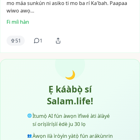
mo
máa
sunkún
ni
asiko
ti
mo
ba
rí
Ka'bah.
Paapaa
wiwo
awọ…
Fi míì hàn
51
1
🌙
Ẹ káàbọ̀ sí
Salam.life!
Ìtumọ̀ AI fún àwọn ìfìwé àti àlàyé
🌐
sí oríṣìíríṣìí èdè ju 30 lọ
Àwọn ilà ìròyìn yàtọ̀ fún arákùnrin
👥