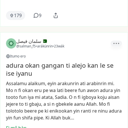
179
9
سلمان فیصل
@salman_f5
•
arákùnrin
•
23wák
Itumọ ẹrọ
adura okan gangan ti alejo kan le se
ise iyanu
Assalamu
alaikum,
eyin
arakunrin
ati
arabinrin
mi.
Mo
n
fi
okan
eru
pe
wa
lati
beere
fun
awon
adura
yin
tooto
fun
iya
mi
atata,
Sadia.
O
n
fi
igboya
koju
aisan
jejere
to
ti
gbaju,
a
si
n
gbekele
aanu
Allah.
Mo
fi
tolotolo
beere
pe
ki
enikookan
yin
ranti
re
ninu
adura
yin
fun
shifa
pipe.
Ki
Allah
buk…