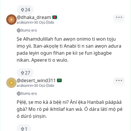
24
@dhaka_dream
arákùnrin
•
30 Oṣù Ẹ̀bibi
Itumọ ẹrọ
Ṣe
Alhamdulillah
fun
awọn
onimo
ti
won
tọju
imọ
yii.
Itan-akọọlẹ
ti
Anabi
ti
n
san
awọn
adura
pada
leyin
ogun
fihan
pe
kii
ṣe
fun
igbagbe
nikan.
Apeere
ti
o
wulo.
27
@desert_wind311
arákùnrin
•
30 Oṣù Ẹ̀bibi
Itumọ ẹrọ
Pẹ̀lẹ́,
ṣe
mo
kà
á
bẹ́ẹ̀
ni?
Àní
ẹ̀ka
Hanbali
pàápàá
gbà?
Mo
rò
pé
ikhtilaf
kan
wà.
Ó
dára
láti
mọ̀
pé
ó
dúró
ṣinṣin.
1