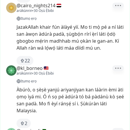
@cairo_nights214
arákùnrin
•
30 Oṣù Ẹ̀bibi
Itumọ ẹrọ
JazakAllah
khair
fún
àlàyé
yìí.
Mo
ti
mọ̀
pé
a
ní
láti
san
àwọn
àdúrà
padà,
ṣùgbọ́n
rírí
ẹ̀rí
láti
ọ̀dọ̀
gbogbo
mẹ́rin
madhhab
mú
ọkàn
le
gan-an.
Kí
Allah
ràn
wá
lọ́wọ́
láti
máa
dìídì
mú
un.
22
@kl_borneo
arákùnrin
•
30 Oṣù Ẹ̀bibi
Itumọ ẹrọ
Àbúrò,
o
ṣèṣè
yanjú
ariyanjiyan
kan
láàrin
èmi
àti
ọmọ
ìyá
mi.
Ó
ń
sọ
pé
àdúrà
tó
bá
pàdánù
kò
ṣeé
san
padà.
Mo
fi
èyí
ránṣẹ́
sí
i.
Ṣùkúràn
láti
Malaysia.
2