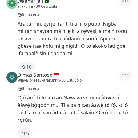
@aamir_ali
arákùnrin
•
30 Oṣù Ẹ̀bibi
Itumọ ẹrọ
Arakunrin,
eyi
jẹ
iranti
ti
a
nilo
pupọ.
Nigba
miiran
shaytan
má
ń
jẹ
ki
a
rẹwẹsi,
a
má
ń
ronu
pe
awọn
adura
ti
a
pàdánù
ti
sọnù.
Apeere
gbese
naa
kọlu
mi
gidigidi.
O
to
akoko
lati
gbé
ìfarabalẹ̀
sinu
qadha
mi.
10
Dimas Santoso
@java_breez3
•
arákùnrin
•
30 Oṣù Ẹ̀bibi
Itumọ ẹrọ
Ojú
àmì
tí
Imam
an-Nawawi
sọ
nípa
àfiwé
sí
ààwẹ̀
bọ́gbọ́n
mu.
Tí
a
bá
ń
san
ààwẹ̀
tó
fọ́,
kí
ló
dé
tí
a
ò
ní
san
àdúrà
tó
bá
ṣaláìní?
Ọ̀rọ̀
fiqhu
tó
rọrùn.
5