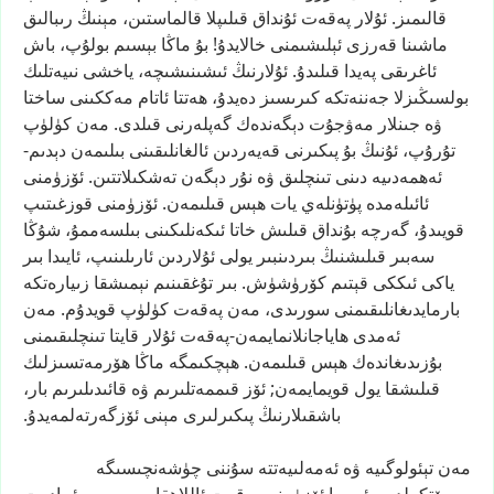
قالىمىز.
ئۇلار
پەقەت
ئۇنداق
قىلىپلا
قالماستىن،
مېنىڭ
رىبالىق
ماشىنا
قەرزى
ئېلىشىمنى
خالايدۇ!
بۇ
ماڭا
بېسىم
بولۇپ،
باش
ئاغرىقى
پەيدا
قىلىدۇ.
ئۇلارنىڭ
ئىشىنىشىچە،
ياخشى
نىيەتلىك
بولسىڭىزلا
جەننەتكە
كىرىسىز
دەيدۇ،
ھەتتا
ئاتام
مەككىنى
ساختا
ۋە
جىنلار
مەۋجۇت
دېگەندەك
گەپلەرنى
قىلدى.
مەن
كۈلۈپ
تۇرۇپ،
ئۇنىڭ
بۇ
پىكىرنى
قەيەردىن
ئالغانلىقىنى
بىلىمەن
دېدىم-
ئەھمەدىيە
دىنى
تىنچلىق
ۋە
نۇر
دېگەن
تەشكىلاتتىن.
ئۆزۈمنى
ئائىلەمدە
پۈتۈنلەي
يات
ھېس
قىلىمەن.
ئۆزۈمنى
قوزغىتىپ
قويىدۇ،
گەرچە
بۇنداق
قىلىش
خاتا
ئىكەنلىكىنى
بىلسەممۇ،
شۇڭا
سەبىر
قىلىشنىڭ
بىردىنبىر
يولى
ئۇلاردىن
ئارىلىنىپ،
ئايىدا
بىر
ياكى
ئىككى
قېتىم
كۆرۈشۈش.
بىر
تۇغقىنىم
نېمىشقا
زىيارەتكە
بارمايدىغانلىقىمنى
سورىدى،
مەن
پەقەت
كۈلۈپ
قويدۇم.
مەن
ئەمدى
ھاياجانلانمايمەن-پەقەت
ئۇلار
قايتا
تىنچلىقىمنى
بۇزىدىغاندەك
ھېس
قىلىمەن.
ھېچكىمگە
ماڭا
ھۆرمەتسىزلىك
قىلىشقا
يول
قويمايمەن;
ئۆز
قىممەتلىرىم
ۋە
قائىدىلىرىم
بار،
باشقىلارنىڭ
پىكىرلىرى
مېنى
ئۆزگەرتەلمەيدۇ.
مەن
تېئولوگىيە
ۋە
ئەمەلىيەتتە
سۇننى
چۈشەنچىسىگە