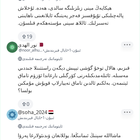
ھېكايەڭ
مېنى
زىلزىلىگە
سالدى،
ھەدە.
ئۇخلاش
پالەچىلىكى
تۇيۇقسىز
فەجر
پەيتىگە
ئايلانغىنى
ناھايىتى
تەسىرلىك.
ئاللاھ
سېنى
مۇستەھكەم
قىلسۇن.
19
نور الهدى
1-ئىيۇن
•
ئايال قېرىندىش
•
@noor_alhuda5
ئاپتوماتىك تەرجىمە قىلىندى
قىزىم،
ھالال
توخۇ
گۆشى
تېپىش
دېگەن
راستتىنلا
جىددىي
مەسىلە.
ئائىلەمدىكىلەرنى
كۆرگىلى
بارغاندا
ئۆزۈم
تاماق
ئېتىمەن.
بەلكىم
ئالدىن
تاماق
تەييارلاپ
قويۇش
مۇمكىن
بولسا؟
0
@soha_2024
1-ئىيۇن
•
ئايال قېرىندىش
ئاپتوماتىك تەرجىمە قىلىندى
ماشااللە
سېنىڭ
ئىمانىڭغا.
يوللانغان
ۋىدىئولارغا
پەرۋا