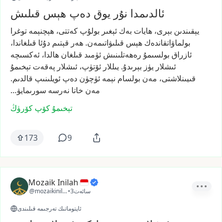
ئالدىمدا نۇر يوق دەپ ھېس قىلىش
يېقىندىن
بېرى،
ھايات
بەك
ئېغىر
بولۇپ
كەتتى،
ھېچنېمە
توغرا
بولماۋاتقاندەك
ھېس
قىلىۋاتىمەن.
ھەر
قېتىم
دۇئا
قىلغاندا،
ئازراق
بولسىمۇ
رەھەتلىنىش
ئۈمىد
قىلغان
ھالدا،
ئەكسىچە
ئىشلار
يۈز
بېرىدۇ.
يىللار
ئۆتۈپ،
ئىشلار
پەقەت
تېخىمۇ
قىيىنلاشتى،
مەن
بولسام
نېمە
ئۈچۈن
دەپ
ئويلىنىپ
قالدىم.
مەن
خاتا
نەرسە
سورىمايۋ…
تېخىمۇ كۆپ كۆرۈڭ
173
9
Mozaik Inilah
3سائەت
•
@mozaikinilah
ئاپتوماتىك تەرجىمە قىلىندى