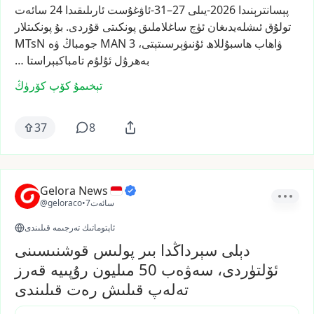
پېسانترېنىدا
2026-يىلى
27–31-ئاۋغۇست
ئارىلىقىدا
24
سائەت
تولۇق
ئىشلەيدىغان
ئۈچ
ساغلاملىق
پونكىتى
قۇردى.
بۇ
پونكىتلار
ۋاھاب
ھاسبۇللاھ
ئۇنىۋېرسىتېتى،
3
MAN
جومباڭ
ۋە
MTsN
بەھرۇل
ئۇلۇم
تامباكبېراستا
…
تېخىمۇ كۆپ كۆرۈڭ
37
8
Gelora News
7سائەت
•
@geloraco
ئاپتوماتىك تەرجىمە قىلىندى
دېلى سېرداڭدا بىر پولىس قوشنىسىنى
ئۆلتۈردى، سەۋەب 50 مىليون رۇپىيە قەرز
تەلەپ قىلىش رەت قىلىندى