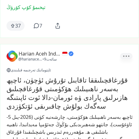
تېخىمۇ كۆپ كۆرۈڭ
37
7
Harian Aceh Indonesia
9سائەت
•
@harianacehindonesia
ئاپتوماتىك تەرجىمە قىلىندى
قۇرغاقچىلىققا تاقابىل تۇرۇش ئۈچۈن، ئاچېھ
بەسەر ناھىيىلىك ھۆكۈمىتى قۇرغاقچىلىق
ھازىرلىق پارادى ۋە ئورمان-دالا ئوت ئاپىتىگە
سەگەك بولۇش چاقىرىقى ئۆتكۈزدى
ئاچېھ
بەسەر
ناھىيىلىك
ھۆكۈمىتى،
چارشەنبە
كۈنى
(2026-يىل
5-
ئاۋغۇست)،
جانتھو
شەھىرىدىكى
بۇڭوڭ
جەئۇمپا
مەيدانىدا،
ناھىيە
باشلىقى
ھ.
مۇھەررەم
ئىدرىس
باشچىلىقىدا
قۇرغاق