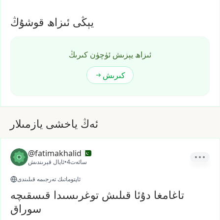
يېڭى ئىزاھ قوشۇڭ
ئىزاھ يېزىش ئۈچۈن كىرىڭ
كىرىش
ئەڭ ياخشى يازمىلار
@fatimakhalid
4سائەت
•
ئايال قېرىندىش
ئاپتوماتىك تەرجىمە قىلىندى
تاغامغا دۇئا قىلىش توغرىسىدا قىسقىچە
سوراق