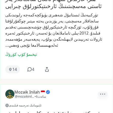
ئاستى مەسچىتىنىڭ ئارخىتېكتورلۇق چىرايى
تۈركىيەنىڭ
ئىستانبۇل
شەھىرى
بۈيۈكچەكمەجە
رايونىدىكى
سانجاقلار
مەسچىتى،
يەر
يۈزىدىن
يەتتە
مېتىر
چوڭقۇرلۇقتا
قۇرۇلۇپ،
ئۆزگىچە
ئارخىتېكتورلۇق
چۈشەنچىسىنى
تەقدىم
قىلىدۇ.
2012-يىلى
تاماملانغان
بۇ
ئەسەر،
ئارخىتېكتور
ئەمرە
ئارولات
تەرىپىدىن
لايىھىلەنگەن
بولۇپ،
پەيغەمبەر
مۇھەممەد
ئەلەيھىسسالامغا
تۇنجى
ۋەھىي…
تېخىمۇ كۆپ كۆرۈڭ
14
4
Mozaik Inilah
6سائەت
•
@mozaikinilah
ئاپتوماتىك تەرجىمە قىلىندى