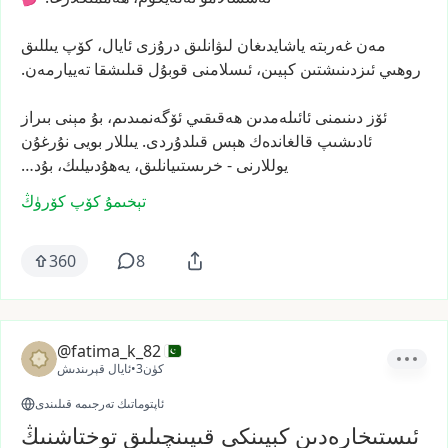
مەن
غەربتە
ياشايدىغان
لىۋانلىق
درۇزى
ئايال،
كۆپ
يىللىق
روھىي
ئىزدىنىشتىن
كېيىن،
ئىسلامنى
قوبۇل
قىلىشقا
تەييارمەن.
ئۆز
دىنىمنى
ئائىلەمدىن
ھەقىقىي
ئۆگەنمىدىم،
بۇ
مېنى
بىراز
ئادىشىپ
قالغاندەك
ھېس
قىلدۇردى.
يىللار
بويى
نۇرغۇن
يوللارنى
-
خرىستىيانلىق،
يەھۇدىيلىك،
بۇد…
تېخىمۇ كۆپ كۆرۈڭ
360
8
@fatima_k_82
3كۈن
•
ئايال قېرىندىش
ئاپتوماتىك تەرجىمە قىلىندى
ئىستىخارەدىن كېيىنكى قىيىنچىلىق توختاشنىڭ