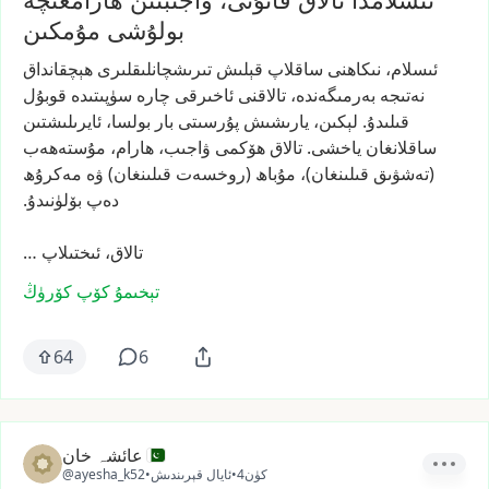
بولۇشى مۇمكىن
ئىسلام،
نىكاھنى
ساقلاپ
قېلىش
تىرىشچانلىقلىرى
ھېچقانداق
نەتىجە
بەرمىگەندە،
تالاقنى
ئاخىرقى
چارە
سۈپىتىدە
قوبۇل
قىلىدۇ.
لېكىن،
يارىشىش
پۇرسىتى
بار
بولسا،
ئايرىلىشتىن
ساقلانغان
ياخشى.
تالاق
ھۆكمى
ۋاجىب،
ھارام،
مۇستەھەب
(تەشۋىق
قىلىنغان)،
مۇباھ
(روخسەت
قىلىنغان)
ۋە
مەكرۇھ
دەپ
بۆلۈنىدۇ.
تالاق،
ئىختىلاپ
…
تېخىمۇ كۆپ كۆرۈڭ
64
6
عائشہ خان
4كۈن
•
ئايال قېرىندىش
•
@ayesha_k52