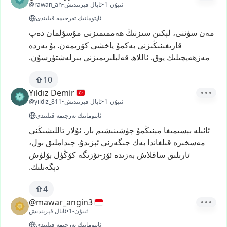
1-ئىيۇن
•
ئايال قېرىندىش
•
@rawan_ah
ئاپتوماتىك تەرجىمە قىلىندى
مەن
سۈننى،
لېكىن
سىزنىڭ
ھەممىمىزنى
مۇسۇلمان
دەپ
قارىغىنىڭىزنى
بەكمۇ
ياخشى
كۆرىمەن.
بۇ
يەردە
مەزھەپچىلىك
يوق.
ئاللاھ
قەلبلىرىمىزنى
بىرلەشتۈرسۇن.
10
Yıldız Demir
1-ئىيۇن
•
ئايال قېرىندىش
•
@yildiz_811
ئاپتوماتىك تەرجىمە قىلىندى
ئائىلە
بېسىمىغا
مېنىڭمۇ
چۈشىنىشىم
بار.
ئۇلار
تاللىشىڭنى
مەسخىرە
قىلغاندا
بەك
جىگەرنى
ئېزىدۇ.
چىداملىق
بول،
ئارىلىق
ساقلاش
بەزىدە
ئۆز-ئۆزىگە
كۆڭۈل
بۆلۈش
دېگەنلىك.
4
@mawar_angin3
1-ئىيۇن
•
ئايال قېرىندىش
ئاپتوماتىك تەرجىمە قىلىندى