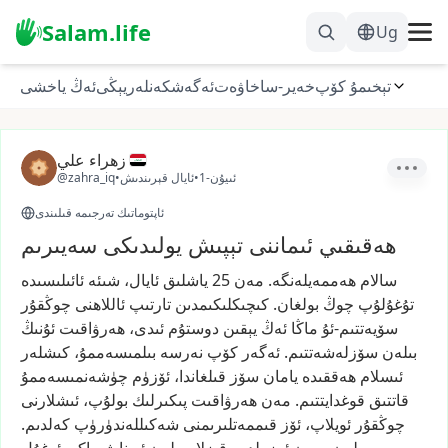
Salam.life
Ug
تېخىمۇ كۆپ
خەير-ساخاۋەت
ئەگەشكەنلەر
يېڭى
ئەڭ ياخشى
زهراء علي
1-ئىيۇن
•
ئايال قېرىندىش
•
@zahra_iq
ئاپتوماتىك تەرجىمە قىلىندى
ھەقىقىي ئىماننى تېپىش يولىدىكى سەيىرىم
سالام
ھەممەيلەنگە.
مەن
25
ياشلىق
ئايال،
شىئە
ئائىلىسىدە
تۇغۇلۇپ
چوڭ
بولغان.
كىچىكلىكىمدىن
تارتىپ
ئاللاھنى
چوڭقۇر
سۆيەتتىم-ئۇ
ماڭا
ئەڭ
يېقىن
دوستۇم
ئىدى،
ھەرۋاقىت
ئۇنىڭ
بىلەن
سۆزلەشەتتىم.
ئەگەر
كۆپ
نەرسە
بىلمىسەممۇ،
كىشلەر
ئىسلام
ھەققىدە
يامان
سۆز
قىلغاندا،
ئۆزۈم
چۈشەنمىسەممۇ
قاتتىق
قوغدايتتىم.
مەن
ھەرۋاقىت
پىكىرلىك
بولۇپ،
ئىشلارنى
چوڭقۇر
ئويلاپ،
ئۆز
قىممەتلىرىمنى
شەكىللەندۈرۈپ
كەلدىم.