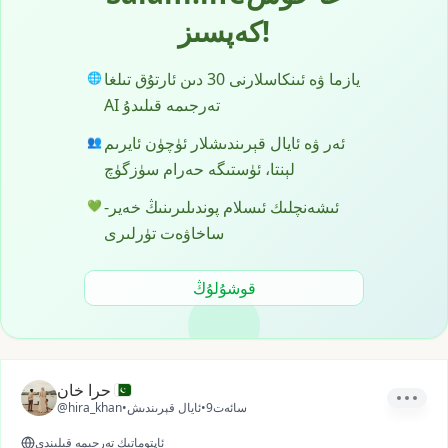
كەپسىز!
يازما ۋە ئىنكاسلارنى 30 دىن ئارتۇق تىلغا
🌐
AI تەرجىمە قىلىدۇ
ئەر ۋە ئايال قېرىندىشلار ئۈچۈن ئايرىم
👥
لېنتا، ئۈستىگە حەرام سۈزگۈچ
ئىشەنچلىك ئىسلام پوندىلىرىنىڭ خەير-
💚
ساخاۋەت تۈرلىرى
قوشۇلۇڭ
حرا خان
9سائەت
•
ئايال قېرىندىش
•
@hira_khan
ئاپتوماتىك تەرجىمە قىلىندى