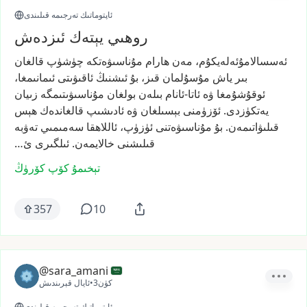
ئاپتوماتىك تەرجىمە قىلىندى
روھىي يېتەك ئىزدەش
ئەسسالامۇئەلەيكۇم،
مەن
ھارام
مۇناسىۋەتكە
چۈشۈپ
قالغان
بىر
ياش
مۇسۇلمان
قىز،
بۇ
ئىشنىڭ
ئاقىۋىتى
ئىمانىمغا،
ئوقۇشۇمغا
ۋە
ئاتا-ئانام
بىلەن
بولغان
مۇناسىۋىتىمگە
زىيان
يەتكۈزدى.
ئۆزۈمنى
بېسىلغان
ۋە
ئادىشىپ
قالغاندەك
ھېس
قىلىۋاتىمەن.
بۇ
مۇناسىۋەتنى
ئۈزۈپ،
ئاللاھقا
سەمىمىي
تەۋبە
قىلىشنى
خالايمەن.
ئىلگىرى
ئ…
تېخىمۇ كۆپ كۆرۈڭ
357
10
@sara_amani
3كۈن
•
ئايال قېرىندىش
ئاپتوماتىك تەرجىمە قىلىندى