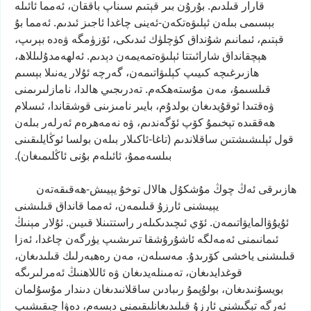
قارار
قىلدىم.
بۇرۇن
بىر
قېتىم
سىناپ
باققان،
ئەمما
ئائىلە
بېسىمى
بىلەن
ئېلىۋەتكەن-ئەينى
چاغدا
ئاجىز
ئىدىم.
ئەمما
بۇ
قېتىم،
ئىمانىم
شۇنداق
كۈچلۈك
ئىدىكى،
ئۆزۈمگە
ۋەدە
بېرىپ،
ھېچقانداق
شارائىتتا
ئېلىۋەتمەيمەن
دېدىم.
ئەلھەمدۇلىللاھ،
ھازىرغىچە
كىيىپ
كېلىۋاتىمەن،
گەرچە
ئۇلار
يەنىلا
بېسىم
قىلسىمۇ،
مەن
مۇستەھكەم.
تەدرىجىي
ھالدا،
نامازلىرىمنى
ۋەقتىدا
ئوقۇيدىغان
بولدۇم،
بايىر
نامىزىنى
قوشقاندا،
ئىسلام
ھەققىدە
تېخىمۇ
كۆپ
ئۆگەندىم،
ۋە
نەمەھرەم
ئەرلەر
بىلەن
قول
ئېلىشىشتىن
ساقلاندىم
(تاغا-ئاكىلار
بىلەن
بولسا
ئوڭايلىقىنى
بىلسەممۇ،
ئائىلەم
بۇنى
ئاڭلىمىغان).
ھازىرقى
ئەڭ
چوڭ
مۇشكۇل
ھالال
توخۇ
يېيىش-ھەقىقەتەن
يېيىشنى
ئارزۇ
قىلىمەن،
ئەمما
قانداق
قىلىشنى
ئۇيۇۋالمايۋاتىمەن.
ئۆي
ئىچىدىكىلەر
راستتىنلا
قىيىن.
ئۇلار
مېنىڭ
ئىمانىمنى
ئەمەلگە
ئاشۇرۇشقا
تىرىشىپ
يۈرگەن
چاغدا،
ئەزا
قىلىشنى
ياخشى
كۆرىدۇ.
مەسىلەن،
مەن
رەھبەرلىك
قىلىدىغان،
قوغدايدىغان،
تەمىنلەيدىغان
ۋە
ئاللاھنىڭ
ئەمرلىرىگە
بويسۇنىدىغان،
بولۇپمۇ
رىبادىن
ساقلانىدىغان
دىندار
مۇسۇلمان
ئەرگە
تېگىشنى
ئارزۇ
قىلىدىغانلىقىمنى
دېسەم،
دەۋا
چىقىشىپ