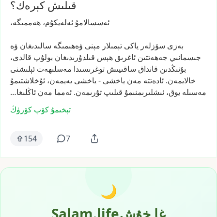
قىلىش كېرەك؟
ئەسسالامۇ
ئەلەيكۇم،
ھەممىگە،
بەزى
سۆزلەر
ياكى
تېمىلار
مېنى
ۋەھىمىگە
سالىدىغان
ۋە
جىسمانىي
جەھەتتىن
ئاغرىق
ھېس
قىلدۇرىدىغان
بولۇپ
قالدى،
بۇنىڭدىن
قانداق
ساقىيىش
توغرىسىدا
مەسلىھەت
ئېلىشنى
خالايمەن.
ئادەتتە
مەن
ياخشى
-
ياخشى
يەيمەن،
ئۇخلاشتىمۇ
مەسىلە
يوق،
ئىشلىرىمنىمۇ
قىلىپ
تۇرىمەن.
ئەمما
مەن
ئاڭلىغا…
تېخىمۇ كۆپ كۆرۈڭ
154
7
🌙
Salam.lifeغا خۇش