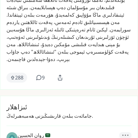
يۆتكەلدىم،
ئەمما
ئۆزۈمنى
پەقەت
ئاللاھقا
سەمىمىي
ئىبادەت
قىلىدىغان
بىر
مۇسۇلمان
دەپ
ھېسابلايمەن.
بىراق
شىئە
ئېتىقادلىرى
ماڭا
مۇۋاپىق
كەلمەيدۇ،
ھۆرمەت
بىلەن
ئېيتقاندا.
مەن
ھېسسىياتلىق
ئادەم
ئەمەس،
پەقەت
ئاللاھتىن
ياردەم
سورايمەن.
لېكىن
ئانام
تەرەپتىكى
ئائىلە
ئەزالىرى
ماڭا
ھۇسەيىن
ئۈچۈن
ئۆزلىرىنى
ئۇرىدىغان
كىشىلەرنىڭ
ۋىدىئولىرىنى
ئەۋەتىپ،
بۇ
مېنى
ھىدايەت
قىلىشى
مۇمكىن
دەيدۇ،
ئىنشائاللاھ.
مەن
پەقەت
كۈلۈمسىرەپ
ئېموجى
بىلەن
"ئىنشائاللاھ"
دەپ
جاۋاب
بېرىپ،
دەۋا-جېدەلدىن
قاچىمەن.
288
9
ئىزاھلار
جامائەت بىلەن قارىشىڭىزنى ھەمبەھىرلەڭ.
روان الحسين