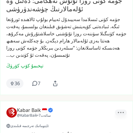
جۈمە كۈنى روزا تۇتۇش ئەھكامى: دەلىل ۋە
ئۇلەمالارنىڭ چۈشەندۈرۈشى
جۈمە
كۈنى
ئىسلامدا
سەييىدۇل
ئەييام
بولۇپ
ئالاھىدە
ئورۇنغا
ئىگە.
ئىبادەتنى
كۆپەيتىش
تەشۋىق
قىلىنغان
بولسىمۇ،
پەقەت
جۈمە
كۈنىگىلا
سۈننەت
روزا
تۇتۇشنى
خاسلاشتۇرۇش
مەكرۇھ،
ھەتتا
بەزى
ئۇلەمالار
ھارام
دېگەن.
بۇ
چەكلەش
سەھىھ
ھەدىسكە
ئاساسلانغان:
“سىلەردىن
بىرىڭلار
جۈمە
كۈنى
روزا
تۇتمىسۇن،
پەقەت
ئۇ
كۈندىن
ب…
تېخىمۇ كۆپ كۆرۈڭ
36
7
Kabar Baik
7سائەت
•
@KabarBaik
ئاپتوماتىك تەرجىمە قىلىندى