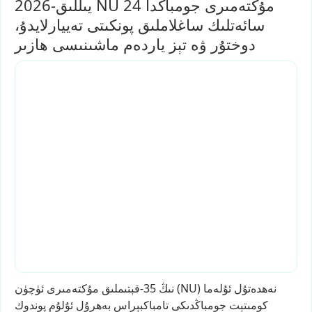
2026-يىللىق NU مۇكتەمىرى جومباڭدا 24
سائەتلىك ساغلاملىق پونكىتى تەييارلايدۇ،
دوختۇر ۋە تېز ياردەم ماشىنىسى ھازىر
نەھدەتۇل
ئۇلەما
(NU)
نىڭ
35-قېتىملىق
مۇكتەمىرى
ئۈچۈن
كومىتېت
جومباڭدىكى
تامباكبېراس
بەھرۇل
ئۇلۇم
پوندوك