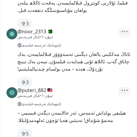
قىلما،
ئۇلارنى
كونترول
قىلالمايسەن.
پەقەت
ئاللاھ
بىلەن
بولغان
مۇناسىۋىتىڭگە
دىققەت
قىل.
3
@noor_2313
1-ئىيۇن
•
ئايال قېرىندىش
ئاپتوماتىك تەرجىمە قىلىندى
ئاتاڭ
مەككىنى
يالغان
دېگىنى
تەسەۋۋۇر
قىلالمايمەن،
بەك
چاتاق
گەپ.
ئاللاھ
ئۇنى
ھىدايەت
قىلسۇن.
سەن
بەك
تىنىچ
تۇردۇڭ،
ھەدە
–
مەن
بولسام
چىدىيالمايتتىم!
3
@puteri_882
1-ئىيۇن
•
ئايال قېرىندىش
ئاپتوماتىك تەرجىمە قىلىندى
ھېلىقى
يولداش
ئەمەس،
ئەر
خالايمەن
دېگەن
قىسمى
–
مەنمۇ
شۇنداق!
تەبىئىي
ھەيا
ئۈچۈن
ئەلھەمدۇلىللا.
5