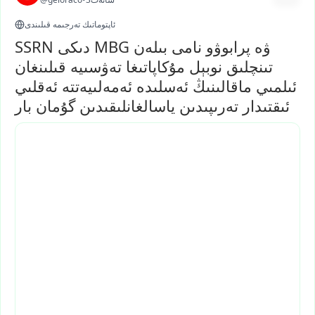
ئاپتوماتىك تەرجىمە قىلىندى
SSRN دىكى MBG ۋە پرابوۋو نامى بىلەن
تىنچلىق نوبېل مۇكاپاتىغا تەۋسىيە قىلىنغان
ئىلمىي ماقالىنىڭ ئەسلىدە ئەمەلىيەتتە ئەقلىي
ئىقتىدار تەرىپىدىن ياسالغانلىقىدىن گۇمان بار