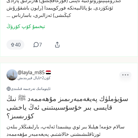
گىدرومېتېئورولوگىيە
ئاپىتى
(قۇرغاقچىلىق)
ھازىرلىق
پارادى
ئۆتكۈزدى.
بۇ
پائالىيەتكە
فوركوپىمدا
(رايون
باشقۇرۇش
كېڭىشى)
ئەزالىرى،
باسارناس
…
تېخىمۇ كۆپ كۆرۈڭ
40
7
@layla_m85
2كۈن
•
ئايال قېرىندىش
ئاپتوماتىك تەرجىمە قىلىندى
سۆيۈملۈك پەيغەمبەرىمىز مۇھەممەد ﷺ نىڭ
قايسى بىر خۇسۇسىيىتىنى ئەڭ ياخشى
كۆرىسىز؟
سالام
جۈمە!
ھېلىلا
بىر
ئوي
بېشىمدا
ئەلەپ،
بارلىقىڭلار
بىلەن
ئورتاقلىشىشنى
خالاشتىم.
پەيغەمبەر
مۇھەممەد