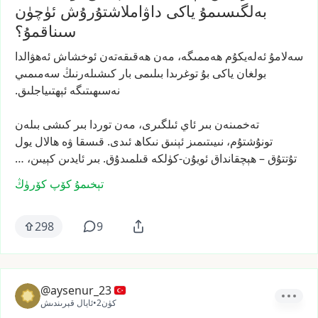
بەلگىسىمۇ ياكى داۋاملاشتۇرۇش ئۈچۈن
سىناقمۇ؟
سەلامۇ
ئەلەيكۇم
ھەممىگە،
مەن
ھەقىقەتەن
ئوخشاش
ئەھۋالدا
بولغان
ياكى
بۇ
توغرىدا
بىلىمى
بار
كىشىلەرنىڭ
سەمىمىي
نەسىھىتىگە
ئېھتىياجلىق.
تەخمىنەن
بىر
ئاي
ئىلگىرى،
مەن
توردا
بىر
كىشى
بىلەن
تونۇشتۇم،
نىيىتىمىز
ئېنىق
نىكاھ
ئىدى.
قىسقا
ۋە
ھالال
يول
تۇتتۇق
–
ھېچقانداق
ئويۇن-كۈلكە
قىلمىدۇق.
بىر
ئايدىن
كېيىن،
…
تېخىمۇ كۆپ كۆرۈڭ
298
9
@aysenur_23
2كۈن
•
ئايال قېرىندىش