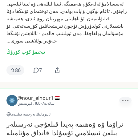
ئەسسالامۇ
ئەلەيكۇم
ھەممىگە.
ئىننا
لىللەھى
ۋە
ئىننا
ئىلەيھى
راجئۇن،
تاغام
بۈگۈن
ۋاپات
بولدى،
مەن
توختىماي
ئۇنىڭغا
دۇئا
قىلىۋاتىمەن.
ئۇ
ناھايىتى
مېھرىبان
روھ
ئىدى،
ھەمىشە
باشقىلارنى
كۈلدۈرۈش
ئۈچۈن
تىرىشچانلىق
كۆرسەتەتتى.
ئۇ
مۇسۇلمان
بولغاچقا،
مەن
ئويلىنىپ
قالدىم
-
ئاللاھتىن
ئۇنىڭغا
خەۋەر
يوللاشنى
سورى…
تېخىمۇ كۆپ كۆرۈڭ
86
7
@nour_elnour1
7سائەت
•
ئايال قېرىندىش
ئاپتوماتىك تەرجىمە قىلىندى
تراۋما ۋە ۋەھىمە پەيدا قىلغۇچى نەرسىلەر
بىلەن ئىسلامىي ئۇسۇلدا قانداق مۇئامىلە