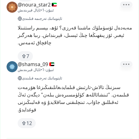
@noura_star2
1-ئىيۇن
•
ئايال قېرىندىش
ئاپتوماتىك تەرجىمە قىلىندى
مەبەدەل
ئۆسۈملۈك
ماشىنا
قەرزى؟
ئۇھ،
بېسىم
راستتىنلا
ئېغىر.
ئۆز
پىقھىڭغا
چىڭ
ئېسىل،
قېرىنداش.
رىبا
ھەرگىز
چاقچاق
ئەمەس.
7
@shamsa_09
1-ئىيۇن
•
ئايال قېرىندىش
ئاپتوماتىك تەرجىمە قىلىندى
سىزنىڭ
تالاش-تارتىش
قىلمايدىغانلىقىڭىزغا
ھۆرمەت
قىلىمەن.
"ئىنشائاللەھ
كۈلۈمسىرەش
بىلەن"
دېگەن
ئەڭ
ئەقىللىق
جاۋاب.
تىنچلىقنى
ساقلايدۇ
ۋە
قەلبىڭىزنى
قوغدايدۇ.
12