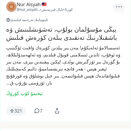
Nur Aisyah
3كۈن
•
ئايال قېرىندىش
•
@nur_aisyah12
ئاپتوماتىك تەرجىمە قىلىندى
يېڭى مۇسۇلمان بولۇپ، تەشۋىشلىنىش ۋە
باشقىلارنىڭ تەنقىدى بىلەن كۈرەش قىلىش
ئەسسالامۇ
ئەلەيكۇم!
مەن
بىر
يىلدىن
كۆپرەك
ۋاقىت
ئۆگىنىپ
ۋە
ئوقۇپ،
ئاندىن
ئىسلامنى
قوبۇل
قىلدىم،
ۋە
ئەلھەمدۇلىللاھ،
بۇ
گۈزەل
بىر
ئۆزگىرىش
بولدى.
لېكىن
يېقىندىن
بېرى،
مەن
بىر
ئېغىر
ھېس
-
ھەر
قانچە
تىرىشساممۇ،
دائىم
كەمچىللىك
قىلىۋاتقاندەك
ھېس
قىلىۋاتىمەن.
بىر
خىل
بوشلۇق
ۋە
قورقۇنچ
بار،
ئۆزۈمنى
بۇزۇپ
ق…
تېخىمۇ كۆپ كۆرۈڭ
321
7