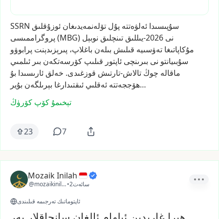
سۇپىسىدا
ئەلۋەتتە
پۇل
تۆلەنمەيدىغان
ئوزۇقلىق
SSRN
نى
2026-يىللىق
تىنچلىق
نوبېل
(MBG)
پروگراممىسى
مۇكاپاتىغا
تەۋسىيە
قىلىش
بىلەن
باغلاپ،
پىرېزىدېنت
پرابوۋو
سۇبىيانتو
نى
بىرىنچى
ئاپتور
قىلىپ
كۆرسەتكەن
بىر
ئىلمىي
ماقالە
چوڭ
تالاش-تارتىش
قوزغىدى.
خەلق
ئارىسىدا
بۇ
بۇير…
ھۆججەتتە
ئەقلىي
ئىقتىدارغا
بېرىلگەن
تېخىمۇ كۆپ كۆرۈڭ
23
7
Mozaik Inilah
2سائەت
•
@mozaikinilah
ئاپتوماتىك تەرجىمە قىلىندى
ھىرا غارىدىن ئىلھام ئالغان سانجاقلار يەر