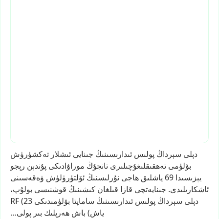
دېلى
سېرداڭ
پولىس
ئىدارىسىنىڭ
جىنايى
ئىشلار
تەكشۈرۈش
بۆلۈمى
تەھقىقلىغۇچىلىرى
تانجۇڭ
موراۋادىكى
پۇندېن
رېجو
يېزىسىدا
69
ياشلىق
ھاجى
نۇرلىسنىڭ
ئۆلتۈرۈلۈش
ۋەقەسىنى
ئاشكارىلىدى.
جىنايەتچى
قازا
قىلغان
كىشىنىڭ
قوشنىسى
بولۇپ،
دېلى
سېرداڭ
پولىس
ئىدارىسىنىڭ
ساماپتا
بۆلۈمىدىكى
(23
RF
ياش)
باش
ھەرپلىك
بىر
پولى…