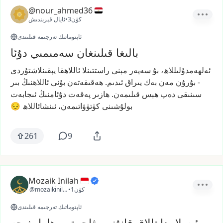
@nour_ahmed36
3كۈن
•
ئايال قېرىندىش
ئاپتوماتىك تەرجىمە قىلىندى
بالىغا قىلىنغان سەمىمىي دۇئا
ئەلھەمدۇلىللاھ،
بۇ
سەپەر
مېنى
راستتىنلا
ئاللاھقا
يېقىنلاشتۇردى
-
بۇرۇن
مەن
بەك
يىراق
ئىدىم.
ھەقىقەتەن
بۇنى
ئاللاھنىڭ
بىر
سىنىقى
دەپ
ھېس
قىلىمەن.
ھازىر
پەقەت
دۇئامنىڭ
ئىجابەت
بولۇشىنى
كۈتۈۋاتىمەن،
ئىنشائاللاھ
😔
261
9
Mozaik Inilah
1كۈن
•
@mozaikinilah
ئاپتوماتىك تەرجىمە قىلىندى
ئىسلامدا تالاق قانۇنى، ۋاجىبتىن ھارامغىچە