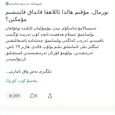
ئاپتوماتىك تەرجىمە قىلىندى
نورمال، مۇقىم ھالدا ئاللاھقا قانداق قايتىشىم
مۇمكىن؟
ئەسسالامۇ
ئەلەيكۇم.
مەن
مۇسۇلمان
ئائىلىدە
توغۇلغان
بولساممۇ،
ئىسلام
ھەققىدە
ئانچە
كۆپ
نەرسە
ئۆگىنىپ
باقمىدىم.
ئەرەب
كەلگەن
بولساممۇ،
چەتئەلدە
ياشىغانلىقتىن
ئىنگلىز
تىلى
ئاساسلىق
تىلىم
بولۇپ
قالدى.
ھازىر
19
ياش،
ئەرەبچىدىن،
بولۇپمۇ
قۇرئان
ئەرەبچىسىدىن
قىيىنچىلىق
تارتىۋاتىمەن.
ئىلگىرى
بەش
ۋاق
نامازنى…
تېخىمۇ كۆپ كۆرۈڭ
269
8