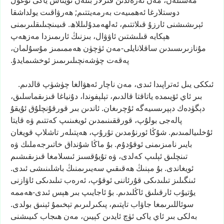
مەسىلەن،
مەن
ئەزەلدىن
قىزلار
بىلەن
ئويناش
ياكى
ئوغۇل
دوستلارغا
ئەھمىيەت
بەرمەيتتىم;
ھەرۋاقىت
يولداشقا
ئېرىشىشنى
ئارزۇ
قىلاتتىم،
ئەلھەمدۇلىللاھ.
قىيىنچىلىقلىرىمنى
ھېكايە
قىلىشتىن
ئاۋۋال،
بىزنىڭ
ئارىمىزدا
مەزھەپ
مۇنازىرىسىدىن
ساقلانايلى-مەن
ئۈچۈن
ھەممىمىز
مۇسۇلمان،
پەقەت
چۈشەنچىلىرىمىز
ئوخشىمايدۇ.
ئىككى
يىل
ئەتراپىدا
ئىدى،
مەن
ناچار
ئەھۋالغا
چۈشۈپ
قالدىم.
بىر
ئاي
ئۆيىمدە
ياتاقتا
قالدىم،
تېلېفوندا،
دۇنياغا
قىزىقماسلىق،
دېگۈدەك
دېپرىسىيەگە
ئۇچرىغان.
ئاندىن
بىر
قورقۇنچلۇق
ئۇيقۇ
پالەجى
بولۇپ،
قورققىنىمدىن
ئويغىنىپ
كەتتىم
ۋە
قايتا
ئۇخلىيالمىدىم.
شۇڭا
ئورنۇمدىن
تۇرۇپ،
ھەپتىلەر
تاشلاپ
قويغان
بايىر
نامىزىمنى
ئوقۇدۇم.
بۇ
ماڭا
شۇنداق
خاتىرجەملىك
ۋە
تىنچلىق
ئېلىپ
كەلدى،
ۋە
تۇيۇقسىز
ئىسلامغا
قىزىقىشىم
ئويغاندى.
بۇ
مېنىڭ
ھەقىقىي
سەيىرىمنىڭ
باشلىنىشى
ئىدى.
ئىنگىلىز
تىلىدىكى
قۇرئاننى
ئوقۇپ،
ئەرەب
تىلىدىكى
ئاۋازنى
يۇتيۇب
ئارقىلىق
ئاڭلىدىم.
بۇ
ئاجايىپ
بىر
ھېس
ئىدى-ھەممە
سوئاللىرىمغا
جاۋاب
تاپتىم،
پىكىرلىرىم
تېخىمۇ
ئېنىق
بولدى.
بەلكى
بىر
ئاي
ياكى
ئۈچ
ئايدىن
كېيىن،
مەن
ھىجاب
كىيىشنى