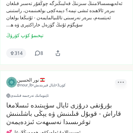
ئەلەيھىسسالامنىڭ
سىزنىڭ
قەلبىڭىزگە
چوڭقۇر
تەسىر
قىلغان
بىرەر
ئالاھىدە
ئىشى
نېمە؟
دېمەكچى
بولغىنىمەن،
راستىنى
ئەيتسەم،
بىرەر
نەرسىنى
تاللىيالمايمەن
-
ئۇنىڭغا
بولغان
سۆيگۈم
ئۇنىڭ
گۈزەل
خاراكتېرى
ۋە
ھ…
تېخىمۇ كۆپ كۆرۈڭ
314
8
نور الحسين
3كۈن
•
ئايال قېرىندىش
•
@nour_lb
ئاپتوماتىك تەرجىمە قىلىندى
بۇرۇنقى درۇزى ئايال سۈپىتىدە ئىسلامغا
قاراش - قوبۇل قىلىنىش ۋە يېڭى باشلىنىش
توغرىسىدا نەسىھەت ئىزدەيمەن
ئەسسالامۇ
ئەلەيكۇم،
ھەممىڭلارغا.
💕