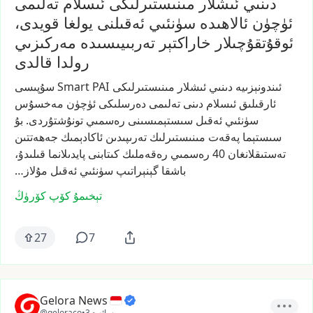
دىنىي ئىشلار مىنىستىرلىكى ئىسلام تەلىمى
ئۈچۈن ئالاھىدە سۈنئىي ئەقىلنى يولغا قويدى،
ئوقۇتقۇچىلار خاراكتېر تەربىيىسىدە مەركىزىي
رولدا قالدى
ئىندونېزىيە
دىنىي
ئىشلار
مىنىستىرلىكى
PAI
Smart
سۇپىسى
ئارقىلىق
ئىسلام
دىنى
تەلىمى
دەرسلىكى
ئۈچۈن
مەخسۇس
سۈنئىي
ئەقىل
سىستېمىسىنى
رەسمىي
تونۇشتۇردى.
بۇ
سىستېما
پەقەت
مىنىستىرلىك
تەرىپىدىن
ئاكادېمىك
جەھەتتىن
تەستىقلانغان
40
رەسمىي
رەقەملىك
كىتابنى
پايدىلانما
قىلىدۇ،
باشقا
گېنېراتىپ
سۈنئىي
ئەقىل
مۇلاز…
تېخىمۇ كۆپ كۆرۈڭ
27
7
Gelora News
3سائەت
•
@geloraco