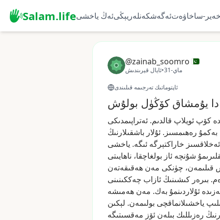
Salam.life
ەير-ساخاۋەت
ئەگەشكەنلەر
يېڭى
ئەڭ ياخشى
@zainab_soomro
31-ماي
•
ئايال قېرىندىش
ئاپتوماتىك تەرجىمە قىلىندى
ادا يۇمشاق كۆڭۈل بولۇش
ە
كۆپ
ئويلاپ
قالدىم.
ئەتراپىمدىكى
بەكمۇ
رەھىمسىز.
ئۇلار
باشقىلارنىڭ
ئەخلاقسىز
خاراكتېرگە
ئىگە.
ياخشى
لىرىمۇ
شۇنچە
ئاز
بولغاچقا،
ناھايىتى
قىلىمەن،
چۈنكى
مەن
ھەقىقەتەن
ەم.
بىرەر
كىشىنىڭ
ئازاب
چەككىنىنى
ەزىدە
ئۇلاردىنمۇ
بەك.
مەن
ھەمىشە
لىپ
ياخشىلانماقچى
بولىمەن.
لېكىن
نىڭ
رەزىللىك
بىلەن
ئۆز
مەقسىتىگە