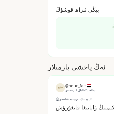
يېڭى ئىزاھ قوشۇڭ
ڭ
ئەڭ ياخشى يازمىلار
@nour_felt
2سائەت
•
ئايال قېرىندىش
ئاپتوماتىك تەرجىمە قىلىندى
ىمنىڭ ۋاپاتىغا قايغۇرۇش