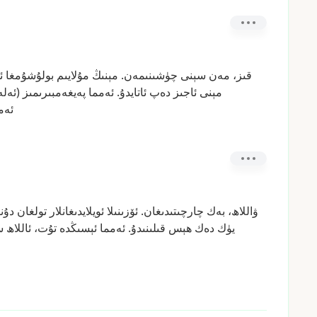
قىز،
مەن
سېنى
چۈشىنىمەن.
مېنىڭ
مۇلايىم
بولۇشۇمغا
ئ
مېنى
ئاجىز
دەپ
ئاتايدۇ.
ئەمما
پەيغەمبىرىمىز
(ئەل
ئەم
ۋاللاھ،
بەك
چارچىتىدىغان.
ئۆزىنىلا
ئويلايدىغانلار
تولغان
دۇني
يۈك
دەك
ھېس
قىلىنىدۇ.
ئەمما
ئېسىڭدە
تۇت،
ئاللاھ
س