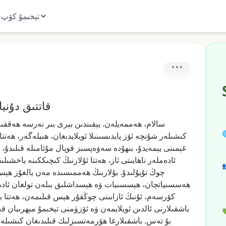
ت
تېخىمۇ كۆپ
كۆڭۈل بولۇش
ەققىدە
نەرسە
بىر
بېرى
يېقىندىن
ھەممەيلەن.
سالام،

ھەتتا
ھىيلەگەر،
ئويلايدىغان،
پايدىسىنىلا
ئۆز
شۇنچە
كىشىلەر
قىلىدۇ،
مۇئامىلە
قوپال
سەۋەپسىز
بىھۇدە
يېمەيدۇ،
غېمىنى
ىقلىرىمۇ
كىچىككىنە
ئۇلارنىڭ
ھەتتا
ئاز،
ناھايىتى
ئادەملەر

ھېس
يالغۇز
مەن
ھەممىسىدە
بۇلارنىڭ
تۇيۇلىدۇ.
چوڭ
ەم.
تولغان
بىلەن
ھېسداشلىق
ۋە
ھېسسىيات
ھەسسىياتچان،
ە
ھەتتا
قىلىمەن،
ھېس
چوڭقۇر
ئازابىنى
ئۇنىڭ
كۆرسەم،
ىپ
مېھرىبان
تېخىمۇ
ئۆزۈمنى
ۋە
ئويلايمەن
ئالدىن
باشقىلارنى

ىلەرنىڭ
قىلىدىغان
ھۆرمەتسىزلىك
باشقىلارغا
تەس.
بۇ