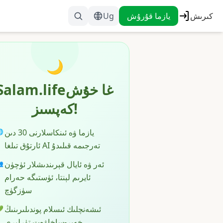
Ug
يازما قۇرۇش
كىرىش
🌙
Salam.lifeغا خۇش
كەپسىز!
يازما ۋە ئىنكاسلارنى 30 دىن

ئارتۇق تىلغا AI تەرجىمە قىلىدۇ
ئەر ۋە ئايال قېرىندىشلار ئۈچۈن

ئايرىم لېنتا، ئۈستىگە حەرام
سۈزگۈچ
ئىشەنچلىك ئىسلام پوندىلىرىنىڭ

خەير-ساخاۋەت تۈرلىرى