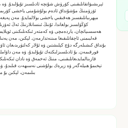
ئېرىشىۋاتقانلىقىنى
كۆرۈش
شۇنچە
ئادىلسىز
تۇيۇلىدۇ.
ۋە
م
ئۆزۈمنىڭ
مۇشۇنداق
ئادەم
بولۇشۇمنى
ياخشى
كۆرىم
مېھرىبانلىقسىز
ھەقىقىي
ياخشى
بولالمايدۇ.
مەن
پەيغە
كۆڭۈلسىز
بولغاندا،
ئۇنىڭ
ئىنسانلارنىڭ
ئەڭ
ئەۋزىل
ھەسسىياتچان،
ياردەمچى
ۋە
كەمتەر
ئىكەنلىكىنى
ئويلاي
قەلبىمنى
ئاچقانلىقىغا
مىننەتدارمەن.
لېكىن،
مەن
يەنىل
بۇنداق
كىشىلەرگە
دۇچ
كېلىشتىن
ۋە
ئۇلار
كەلتۈرىدىغان
ئاۋ
قورقىمەن.
بۇ
ئادىلسىزلىكتەك
تۇيۇلىدۇ،
ۋە
مەن
داۋامل
قازىنالمايدىغانلىقىنى،
منىڭ
ئەخمەق
ۋە
نادان
ئىكەنلىك
تېخىمۇ
ھىيلەگەر
ۋە
زېرەك
بولۇشنى
نەسىھەت
قىلىدۇ،
ۋە
بىلىمەن،
لېكىن
بۇ
مې