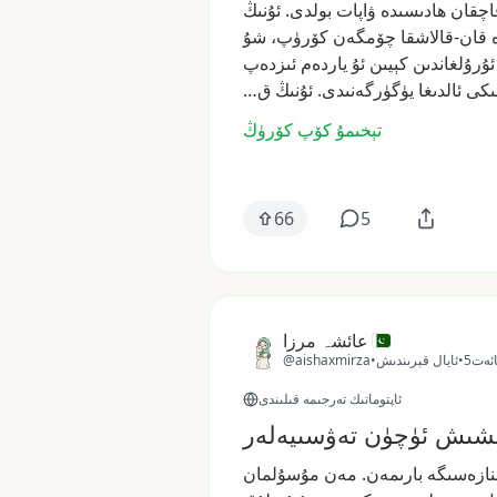
اچقان
ھادىسىدە
ۋاپات
بولدى.
ئۇنىڭ
قان-قالاشقا
چۆمگەن
كۆرۈپ،
شۇ
ئۇرۇلغاندىن
كېيىن
ئۇ
ياردەم
ئىزدەپ
ىكى
ئالدىغا
يۈگۈرگەنىدى.
ئۇنىڭ
ق…
تېخىمۇ كۆپ كۆرۈڭ
66
5
عائشہ مرزا
ائەت
•
ئايال قېرىندىش
•
@aishaxmirza
ئاپتوماتىك تەرجىمە قىلىندى
نىشىش ئۈچۈن تەۋسىيەلەر
نازەسىگە
بارىمەن.
مەن
مۇسۇلمان