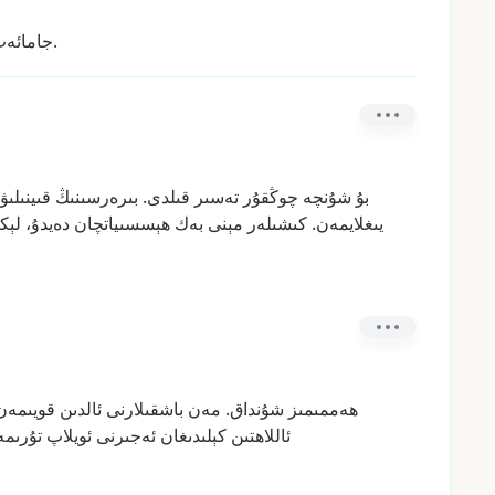
جامائەت بىلەن قارىشىڭىزنى ھەمبەھىرلەڭ.
بۇ
شۇنچە
چوڭقۇر
تەسىر
قىلدى.
بىرەرسىنىڭ
قىينىلىۋ
يىغلايمەن.
كىشىلەر
مېنى
بەك
ھېسسىياتچان
دەيدۇ،
لېك
ھەممىمىز
شۇنداق.
مەن
باشقىلارنى
ئالدىن
قويىمەن
ئاللاھتىن
كېلىدىغان
ئەجىرنى
ئويلاپ
تۇرىمە