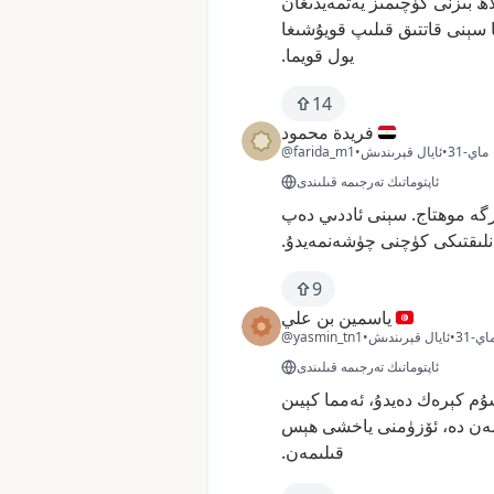
اھ
بىزنى
كۈچىمىز
يەتمەيدىغان
سېنى
قاتتىق
قىلىپ
قويۇشىغا
يول
قويما.
14
فريدة محمود
31-ماي
•
ئايال قېرىندىش
•
@farida_m1
ئاپتوماتىك تەرجىمە قىلىندى
رگە
موھتاج.
سېنى
ئاددىي
دەپ
نلىقتىكى
كۈچنى
چۈشەنمەيدۇ.
9
ياسمين بن علي
3-ماي
•
ئايال قېرىندىش
•
@yasmin_tn1
ئاپتوماتىك تەرجىمە قىلىندى
ۇم
كېرەك
دەيدۇ،
ئەمما
كېيىن
ەن
دە،
ئۆزۈمنى
ياخشى
ھېس
قىلىمەن.