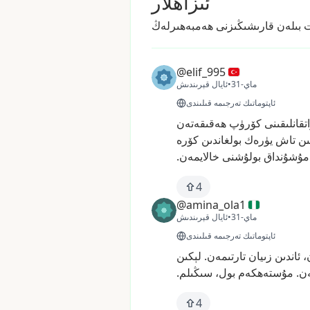
ئىزاھلار
@elif_995
31-ماي
•
ئايال قېرىندىش
ئاپتوماتىك تەرجىمە قىلىندى
اتقانلىقىنى
كۆرۈپ
ھەقىقەتەن
ىن
تاش
يۈرەك
بولغاندىن
كۆرە
مۇشۇنداق
بولۇشنى
خالايمەن.
4
@amina_ola1
31-ماي
•
ئايال قېرىندىش
ئاپتوماتىك تەرجىمە قىلىندى
،
ئاندىن
زىيان
تارتىمەن.
لېكىن
ن.
مۇستەھكەم
بول،
سىڭىلم.
4