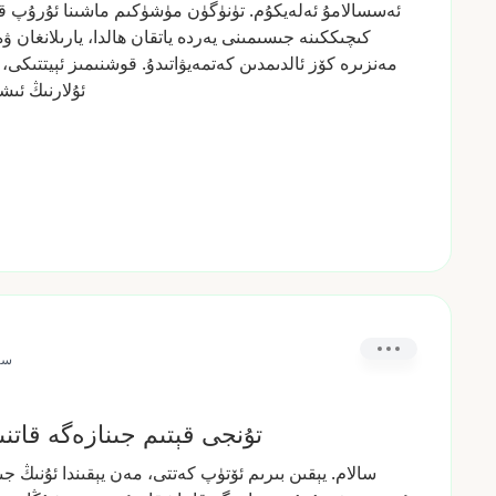
ئەسسالامۇ
ئەلەيكۇم.
تۈنۈگۈن
مۈشۈكىم
ماشىنا
ئۇرۇپ
ق
كىچىككىنە
جىسىمىنى
يەردە
ياتقان
ھالدا،
يارىلانغان
ۋە
مەنزىرە
كۆز
ئالدىمدىن
كەتمەيۋاتىدۇ.
قوشنىمىز
ئېيتتىكى،
ئۇلارنىڭ
ئىش
5س
تۇنجى قېتىم جىنازەگە قات
سالام.
يېقىن
بىرىم
ئۆتۈپ
كەتتى،
مەن
يېقىندا
ئۇنىڭ
جى