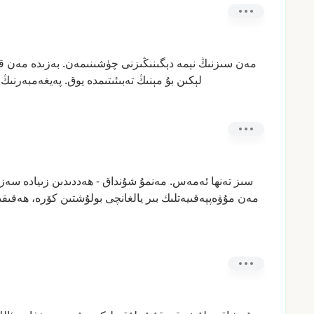
مەن
سىزنىڭ
نېمە
دېگىنىڭىزنى
چۈشىنىمەن.
بەزىدە
مەن
ق
لېكىن
بۇ
مېنىڭ
تەبىئىتىمدە
يوق.
پەيغەمبەرنىڭ
سىز
تەنھا
ئەمەس.
مەنمۇ
شۇنداق
-
ھەددىدىن
زىيادە
سەزگ
مەن
مۇۋەپپەقىيەتلىك
بىر
يالغانچى
بولۇشتىن
كۆرە،
ھەقىقى