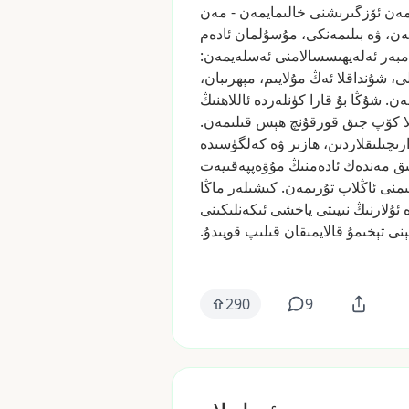
ەن
ئۆزگىرىشنى
خالىمايمەن
-
مەن
ەن،
ۋە
بىلىمەنكى،
مۇسۇلمان
ئادەم
مبەر
ئەلەيھىسسالامنى
ئەسلەيمەن:
ى،
شۇنداقلا
ئەڭ
مۇلايىم،
مېھرىبان،
مەن.
شۇڭا
بۇ
قارا
كۈنلەردە
ئاللاھنىڭ
ا
كۆپ
جىق
قورقۇنچ
ھېس
قىلىمەن.
ارىچىلىقلاردىن،
ھازىر
ۋە
كەلگۈسىدە
ىق
مەندەك
ئادەمنىڭ
مۇۋەپپەقىيەت
ىمنى
ئاڭلاپ
تۇرىمەن.
كىشىلەر
ماڭا
ئۇلارنىڭ
نىيىتى
ياخشى
ئىكەنلىكىنى
نى
تېخىمۇ
قالايمىقان
قىلىپ
قويىدۇ.
290
9