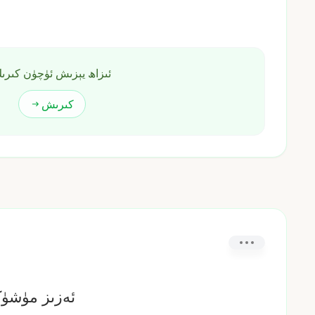
ئىزاھ يېزىش ئۈچۈن كىرى
كىرىش
ئەزىز مۈشۈك