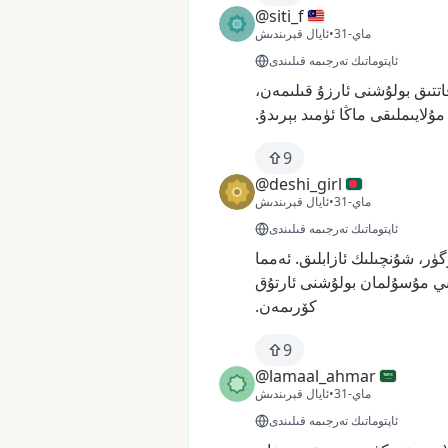
@siti_f
31-ماي
•
ئايال قېرىندىش
ئاپتوماتىك تەرجىمە قىلىندى
اتتىق
بولۇشنى
ئارزۇ
قىلىمەن،
مۇلايىملىقى
ماڭا
ئۈمىد
بېرىدۇ.
9
@deshi_girl
31-ماي
•
ئايال قېرىندىش
ئاپتوماتىك تەرجىمە قىلىندى
ۈر،
شۇنچىلىك
ئازابلىق.
ئەمما
ي
مۇسۇلمان
بولۇشنى
ئارتۇق
كۆرىمەن.
9
@lamaal_ahmar
31-ماي
•
ئايال قېرىندىش
ئاپتوماتىك تەرجىمە قىلىندى