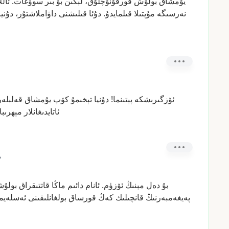
يۇمشاق
بولۇش
قورقۇنۇچلۇق،
لېكىن
بۇ
بىر
سوۋغات.
ئالل
نەرسىگە
مۇپتىلا
قىلمايدۇ.
دۇئا
قىلىشنى
داۋاملاشتۇر،
دۇنيا
ئۆزگىرىشكە
پېتىنما!
دۇنيا
تېخىمۇ
كۆپ
يۇمشاق
قەلبلە
ئاتايدىغانلار
مېھرىبا
1
بۇ
دەل
مېنىڭ
ئۆزۈم.
ئانام
دائىم
ماڭا
قاتتىقراق
بولۇش
پەيغەمبەرنىڭ
قانچىلىك
كەڭ
قورساق
بولغانلىقىنى
ئەسلەيم