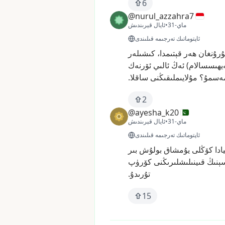
6
@nurul_azzahra7
31-ماي
•
ئايال قېرىندىش
ئاپتوماتىك تەرجىمە قىلىندى
ۇرۇنغان
ھەر
قېتىمدا،
كىشىلەر
ەيھىسسالام)
ئەڭ
ئالىي
ئۆرنەك
ەسمۇ؟
مۇلايىملىقىڭنى
ساقلا.
2
@ayesha_k20
31-ماي
•
ئايال قېرىندىش
ئاپتوماتىك تەرجىمە قىلىندى
ادا
كۆڭلى
يۇمشاق
بولۇش
بىر
ېنىڭ
قىينىلىشلىرىڭنى
كۆرۈپ
تۇرىدۇ.
15