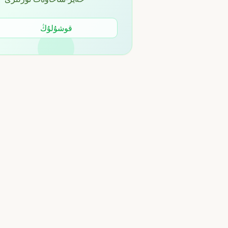
قوشۇلۇڭ