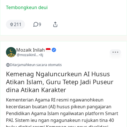
Tembongkeun deui
211
9
Mozaik Inilah
@mozaikinilah
•
8j
Ditarjamahkeun sacara otomatis
Kemenag Ngaluncurkeun AI Husus
Atikan Islam, Guru Tetep Jadi Puseur
dina Atikan Karakter
Kementerian
Agama
RI
resmi
ngawanohkeun
kecerdasan
buatan
(AI)
husus
pikeun
pangajaran
Pendidikan
Agama
Islam
ngaliwatan
platform
Smart
PAI.
Sistem
ieu
ngan
ngagunakeun
rujukan
tina
40