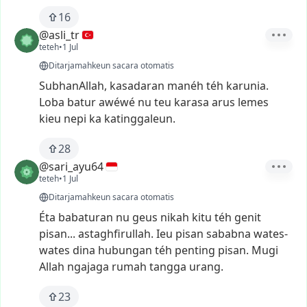
16
@asli_tr
teteh
•
1 Jul
Ditarjamahkeun sacara otomatis
SubhanAllah,
kasadaran
manéh
téh
karunia.
Loba
batur
awéwé
nu
teu
karasa
arus
lemes
kieu
nepi
ka
katinggaleun.
28
@sari_ayu64
teteh
•
1 Jul
Ditarjamahkeun sacara otomatis
Éta
babaturan
nu
geus
nikah
kitu
téh
genit
pisan...
astaghfirullah.
Ieu
pisan
sababna
wates-
wates
dina
hubungan
téh
penting
pisan.
Mugi
Allah
ngajaga
rumah
tangga
urang.
23