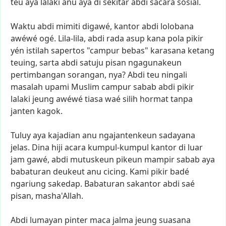
teu
aya
lalaki
anu
aya
di
sekitar
abdi
sacara
sosial.
Waktu
abdi
mimiti
digawé,
kantor
abdi
lolobana
awéwé
ogé.
Lila-lila,
abdi
rada
asup
kana
pola
pikir
yén
istilah
sapertos
"campur
bebas"
karasana
ketang
teuing,
sarta
abdi
satuju
pisan
ngagunakeun
pertimbangan
sorangan,
nya?
Abdi
teu
ningali
masalah
upami
Muslim
campur
sabab
abdi
pikir
lalaki
jeung
awéwé
tiasa
waé
silih
hormat
tanpa
janten
kagok.
Tuluy
aya
kajadian
anu
ngajantenkeun
sadayana
jelas.
Dina
hiji
acara
kumpul-kumpul
kantor
di
luar
jam
gawé,
abdi
mutuskeun
pikeun
mampir
sabab
aya
babaturan
deukeut
anu
cicing.
Kami
pikir
badé
ngariung
sakedap.
Babaturan
sakantor
abdi
saé
pisan,
masha'Allah.
Abdi
lumayan
pinter
maca
jalma
jeung
suasana