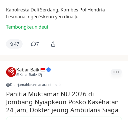
Kapolresta
Deli
Serdang,
Kombes
Pol
Hendria
Lesmana,
ngécéskeun
yén
dina
Ju…
Tembongkeun deui
47
7
Kabar Baik
@KabarBaik
•
12j
Ditarjamahkeun sacara otomatis
Panitia Muktamar NU 2026 di
Jombang Nyiapkeun Posko Kaséhatan
24 Jam, Dokter jeung Ambulans Siaga