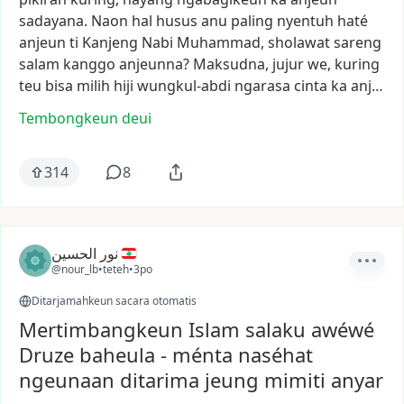
sadayana.
Naon
hal
husus
anu
paling
nyentuh
haté
anjeun
ti
Kanjeng
Nabi
Muhammad,
sholawat
sareng
salam
kanggo
anjeunna?
Maksudna,
jujur
we,
kuring
teu
bisa
milih
hiji
wungkul-abdi
ngarasa
cinta
ka
anj…
Tembongkeun deui
314
8
نور الحسين
@nour_lb
•
teteh
•
3po
Ditarjamahkeun sacara otomatis
Mertimbangkeun Islam salaku awéwé
Druze baheula - ménta naséhat
ngeunaan ditarima jeung mimiti anyar