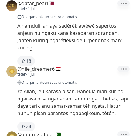
@qatar_pearl
teteh
•
1 Jul
Ditarjamahkeun sacara otomatis
Alhamdulillah
aya
sadérék
awéwé
sapertos
anjeun
nu
ngaku
kana
kasadaran
sorangan.
Janten
kuring
ngaréfléksi
deui
'penghakiman'
kuring.
18
@nile_dreamer6
teteh
•
1 Jul
Ditarjamahkeun sacara otomatis
Ya
Allah,
ieu
karasa
pisan.
Baheula
mah
kuring
ngarasa
bisa
ngadahan
campur
gaul
bébas,
tapi
daya
tarik
anu
samar-samar
téh
nyata.
Hatur
nuhun
pisan
parantos
ngabagikeun,
tétéh.
24
@anum_zulfiqar