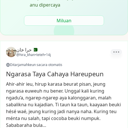
anu dipercaya
Miluan
حرا خان
@hira_khan
•
teteh
•
14j
Ditarjamahkeun sacara otomatis
Ngarasa Taya Cahaya Hareupeun
Ahir-ahir
ieu,
hirup
karasa
beurat
pisan,
jeung
ngarasa
euweuh
nu
bener.
Unggal
kali
kuring
ngadu’a,
ngarep-ngarep
aya
kalonggaran,
malah
sabalikna
nu
kajadian.
Ti
taun
ka
taun,
kaayaan
beuki
hésé
waé,
jeung
kuring
jadi
nanya
naha.
Kuring
teu
ménta
nu
salah,
tapi
cocoba
beuki
numpuk.
Sababaraha
bula…