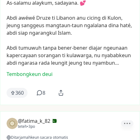
As-salamu
alaykum,
sadayana.
💕
Abdi
awéwé
Druze
ti
Libanon
anu
cicing
di
Kulon,
jeung
sanggeus
mangtaun-taun
ngalalana
dina
haté,
abdi
siap
ngarangkul
Islam.
Abdi
tumuwuh
tanpa
bener-bener
diajar
ngeunaan
kapercayaan
sorangan
ti
kulawarga,
nu
nyababkeun
abdi
ngarasa
rada
leungit
jeung
teu
nyambun…
Tembongkeun deui
360
8
@fatima_k_82
teteh
•
3po
Ditarjamahkeun sacara otomatis