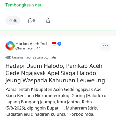
Tembongkeun deui
46
8
Harian Aceh Indonesia
@harianacehindonesia
•
14j
Ditarjamahkeun sacara otomatis
Hadapi Usum Halodo, Pemkab Acéh
Gedé Ngajayak Apel Siaga Halodo
jeung Waspada Kahuruan Leuweung
Pamaréntah
Kabupatén
Acéh
Gedé
ngajayak
Apel
Siaga
Bencana
Hidrométéorologi
Garing
(Halodo)
di
Lapang
Bungong
Jeumpa,
Kota
Jantho,
Rebo
(5/8/2026),
dipingpin
Bupati
H.
Muharram
Idris.
Kagiatan
ieu
dihadiran
ku
unsur
Forkopimda,