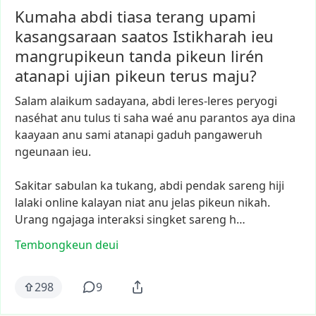
Kumaha abdi tiasa terang upami
kasangsaraan saatos Istikharah ieu
mangrupikeun tanda pikeun lirén
atanapi ujian pikeun terus maju?
Salam
alaikum
sadayana,
abdi
leres-leres
peryogi
naséhat
anu
tulus
ti
saha
waé
anu
parantos
aya
dina
kaayaan
anu
sami
atanapi
gaduh
pangaweruh
ngeunaan
ieu.
Sakitar
sabulan
ka
tukang,
abdi
pendak
sareng
hiji
lalaki
online
kalayan
niat
anu
jelas
pikeun
nikah.
Urang
ngajaga
interaksi
singket
sareng
h…
Tembongkeun deui
298
9