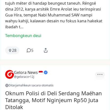
tujuh
méter
di
handap
beungeut
taneuh.
Réngsé
dina
2012,
karya
arsiték
Emre
Arolat
ieu
terinspirasi
Gua
Hira,
tempat
Nabi
Muhammad
SAW
nampi
wahyu
kahiji,
kalawan
desain
nu
fokus
kana
hakekat
ibadah
t…
Tembongkeun deui
28
5
Gelora News
@geloraco
•
12j
Ditarjamahkeun sacara otomatis
Oknum Polisi di Deli Serdang Maéhan
Tatangga, Motif Nginjeum Rp50 Juta
Ditolak