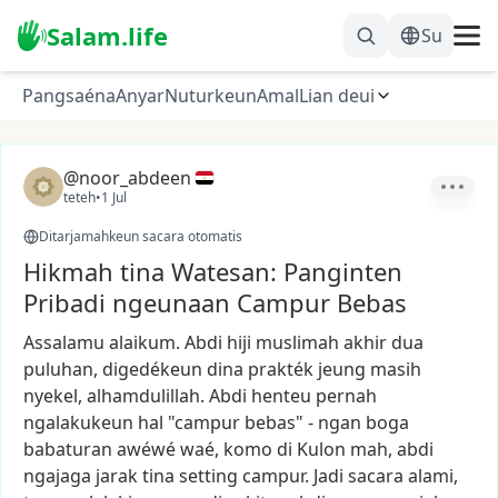
Salam.life
Su
Pangsaéna
Anyar
Nuturkeun
Amal
Lian deui
@noor_abdeen
teteh
•
1 Jul
Ditarjamahkeun sacara otomatis
Hikmah tina Watesan: Panginten
Pribadi ngeunaan Campur Bebas
Assalamu
alaikum.
Abdi
hiji
muslimah
akhir
dua
puluhan,
digedékeun
dina
prakték
jeung
masih
nyekel,
alhamdulillah.
Abdi
henteu
pernah
ngalakukeun
hal
"campur
bebas"
-
ngan
boga
babaturan
awéwé
waé,
komo
di
Kulon
mah,
abdi
ngajaga
jarak
tina
setting
campur.
Jadi
sacara
alami,