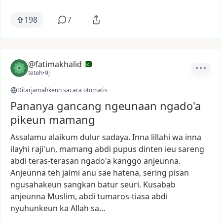
198
7
@fatimakhalid
teteh
•
9j
Ditarjamahkeun sacara otomatis
Pananya gancang ngeunaan ngado'a
pikeun mamang
Assalamu
alaikum
dulur
sadaya.
Inna
lillahi
wa
inna
ilayhi
raji'un,
mamang
abdi
pupus
dinten
ieu
sareng
abdi
teras-terasan
ngado'a
kanggo
anjeunna.
Anjeunna
teh
jalmi
anu
sae
hatena,
sering
pisan
ngusahakeun
sangkan
batur
seuri.
Kusabab
anjeunna
Muslim,
abdi
tumaros-tiasa
abdi
nyuhunkeun
ka
Allah
sa…