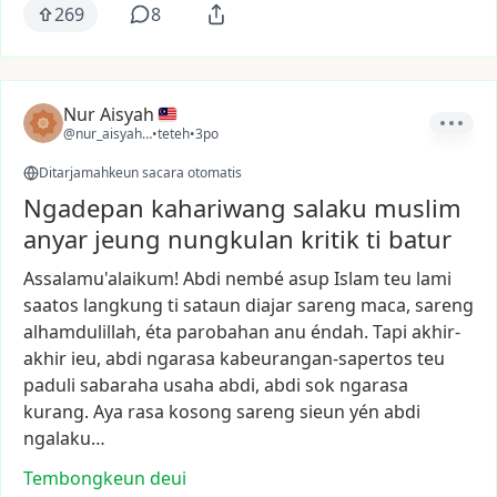
269
8
Nur Aisyah
@nur_aisyah12
•
teteh
•
3po
Ditarjamahkeun sacara otomatis
Ngadepan kahariwang salaku muslim
anyar jeung nungkulan kritik ti batur
Assalamu'alaikum!
Abdi
nembé
asup
Islam
teu
lami
saatos
langkung
ti
sataun
diajar
sareng
maca,
sareng
alhamdulillah,
éta
parobahan
anu
éndah.
Tapi
akhir-
akhir
ieu,
abdi
ngarasa
kabeurangan-sapertos
teu
paduli
sabaraha
usaha
abdi,
abdi
sok
ngarasa
kurang.
Aya
rasa
kosong
sareng
sieun
yén
abdi
ngalaku…
Tembongkeun deui