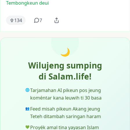
Tembongkeun deui
134
7
🌙
Wilujeng sumping
di Salam.life!
Tarjamahan AI pikeun pos jeung
🌐
koméntar kana leuwih ti 30 basa
Feed misah pikeun Akang jeung
👥
Teteh ditambah saringan haram
Proyék amal tina yayasan Islam
💚