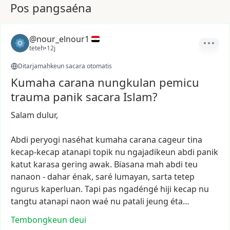
Pos pangsaéna
@nour_elnour1
teteh
•
12j
Ditarjamahkeun sacara otomatis
Kumaha carana nungkulan pemicu
trauma panik sacara Islam?
Salam
dulur,
Abdi
peryogi
naséhat
kumaha
carana
cageur
tina
kecap-kecap
atanapi
topik
nu
ngajadikeun
abdi
panik
katut
karasa
gering
awak.
Biasana
mah
abdi
teu
nanaon
-
dahar
énak,
saré
lumayan,
sarta
tetep
ngurus
kaperluan.
Tapi
pas
ngadéngé
hiji
kecap
nu
tangtu
atanapi
naon
waé
nu
patali
jeung
éta…
Tembongkeun deui