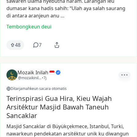
sawaréh
ulama
nyebutna
haram.
Larangan
ieu
dumasar
kana
hadis
sahih:
“Ulah
aya
salah
saurang
di
antara
aranjeun
anu
…
Tembongkeun deui
48
7
Mozaik Inilah
@mozaikinilah
•
7j
Ditarjamahkeun sacara otomatis
Terinspirasi Gua Hira, Kieu Wajah
Arsitéktur Masjid Bawah Taneuh
Sancaklar
Masjid
Sancaklar
di
Büyükçekmece,
Istanbul,
Turki,
nawarkeun
pendekatan
arsitéktur
unik
ku
diwangun