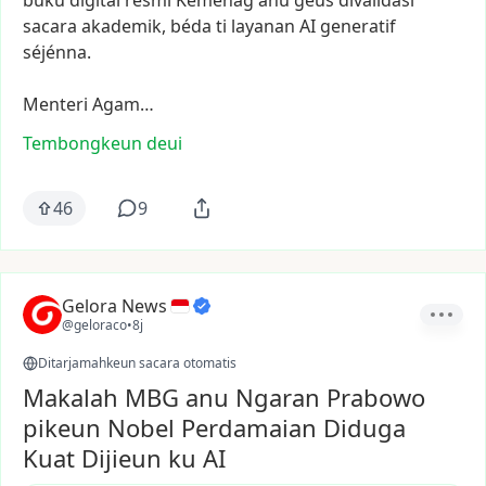
buku
digital
resmi
Kemenag
anu
geus
divalidasi
sacara
akademik,
béda
ti
layanan
AI
generatif
séjénna.
Menteri
Agam…
Tembongkeun deui
46
9
Gelora News
@geloraco
•
8j
Ditarjamahkeun sacara otomatis
Makalah MBG anu Ngaran Prabowo
pikeun Nobel Perdamaian Diduga
Kuat Dijieun ku AI