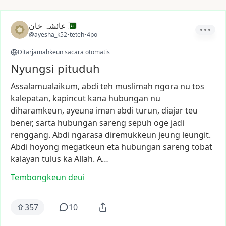
عائشہ خان
@ayesha_k52
•
teteh
•
4po
Ditarjamahkeun sacara otomatis
Nyungsi pituduh
Assalamualaikum,
abdi
teh
muslimah
ngora
nu
tos
kalepatan,
kapincut
kana
hubungan
nu
diharamkeun,
ayeuna
iman
abdi
turun,
diajar
teu
bener,
sarta
hubungan
sareng
sepuh
oge
jadi
renggang.
Abdi
ngarasa
diremukkeun
jeung
leungit.
Abdi
hoyong
megatkeun
eta
hubungan
sareng
tobat
kalayan
tulus
ka
Allah.
A…
Tembongkeun deui
357
10