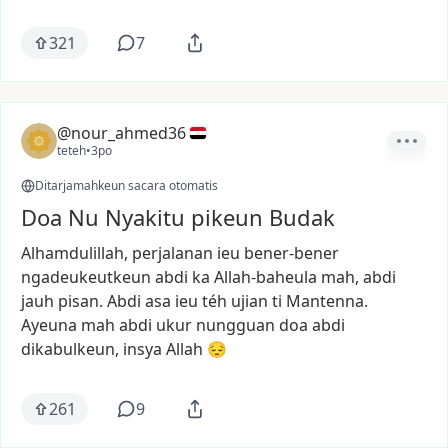
321
7
@nour_ahmed36
teteh
•
3po
Ditarjamahkeun sacara otomatis
Doa Nu Nyakitu pikeun Budak
Alhamdulillah,
perjalanan
ieu
bener-bener
ngadeukeutkeun
abdi
ka
Allah-baheula
mah,
abdi
jauh
pisan.
Abdi
asa
ieu
téh
ujian
ti
Mantenna.
Ayeuna
mah
abdi
ukur
nungguan
doa
abdi
dikabulkeun,
insya
Allah
😔
261
9