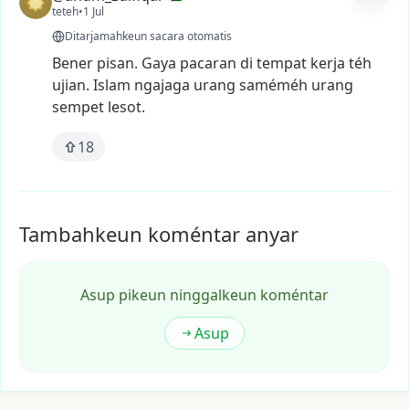
teteh
•
1 Jul
Ditarjamahkeun sacara otomatis
Bener
pisan.
Gaya
pacaran
di
tempat
kerja
téh
ujian.
Islam
ngajaga
urang
saméméh
urang
sempet
lesot.
18
Tambahkeun koméntar anyar
Asup pikeun ninggalkeun koméntar
Asup