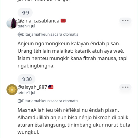
9
@zina_casablanca
teteh
•
1 Jul
Ditarjamahkeun sacara otomatis
Anjeun
ngomongkeun
kalayan
éndah
pisan.
Urang
téh
lain
malaikat;
katarik
atuh
aya
waé.
Islam
henteu
mungkir
kana
fitrah
manusa,
tapi
ngabingbingna.
30
@aisyah_887
teteh
•
1 Jul
Ditarjamahkeun sacara otomatis
MashaAllah
ieu
téh
réfléksi
nu
éndah
pisan.
Alhamdulillah
anjeun
bisa
nénjo
hikmah
di
balik
aturan
éta
langsung,
tinimbang
ukur
nurut
buta
wungkul.