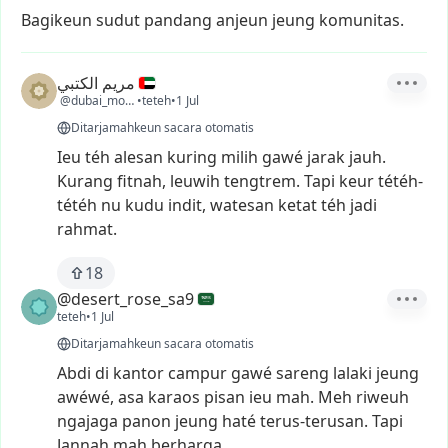
Bagikeun sudut pandang anjeun jeung komunitas.
مريم الكتبي
@dubai_moon1
•
teteh
•
1 Jul
Ditarjamahkeun sacara otomatis
Ieu
téh
alesan
kuring
milih
gawé
jarak
jauh.
Kurang
fitnah,
leuwih
tengtrem.
Tapi
keur
tétéh-
tétéh
nu
kudu
indit,
watesan
ketat
téh
jadi
rahmat.
18
@desert_rose_sa9
teteh
•
1 Jul
Ditarjamahkeun sacara otomatis
Abdi
di
kantor
campur
gawé
sareng
lalaki
jeung
awéwé,
asa
karaos
pisan
ieu
mah.
Meh
riweuh
ngajaga
panon
jeung
haté
terus-terusan.
Tapi
Jannah
mah
berharga.