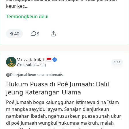
keur
kec…
Tembongkeun deui
40
8
Mozaik Inilah
@mozaikinilah
•
11j
Ditarjamahkeun sacara otomatis
Hukum Puasa di Poé Jumaah: Dalil
jeung Katerangan Ulama
Poé
Jumaah
boga
kalungguhan
istimewa
dina
Islam
minangka
sayyidul
ayyam.
Sanajan
dianjurkeun
nambahan
ibadah,
ngahususkeun
puasa
sunah
ukur
di
poé
Jumaah
wungkul
hukumna
makruh,
malah