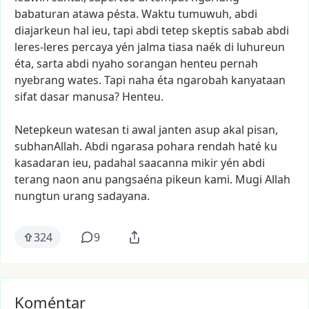
babaturan
atawa
pésta.
Waktu
tumuwuh,
abdi
diajarkeun
hal
ieu,
tapi
abdi
tetep
skeptis
sabab
abdi
leres-leres
percaya
yén
jalma
tiasa
naék
di
luhureun
éta,
sarta
abdi
nyaho
sorangan
henteu
pernah
nyebrang
wates.
Tapi
naha
éta
ngarobah
kanyataan
sifat
dasar
manusa?
Henteu.
Netepkeun
watesan
ti
awal
janten
asup
akal
pisan,
subhanAllah.
Abdi
ngarasa
pohara
rendah
haté
ku
kasadaran
ieu,
padahal
saacanna
mikir
yén
abdi
terang
naon
anu
pangsaéna
pikeun
kami.
Mugi
Allah
nungtun
urang
sadayana.
324
9
Koméntar