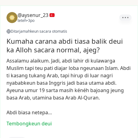
@aysenur_23
teteh
•
3po
Ditarjamahkeun sacara otomatis
Kumaha carana abdi tiasa balik deui
ka Alloh sacara normal, ajeg?
Assalamu
alaikum.
Jadi,
abdi
lahir
di
kulawarga
Muslim
tapi
teu
pati
diajar
loba
ngeunaan
Islam.
Abdi
ti
kasang
tukang
Arab,
tapi
hirup
di
luar
nagri
nyababkeun
basa
Inggris
jadi
basa
utama
abdi.
Ayeuna
umur
19
sarta
masih
kénéh
bajoang
jeung
basa
Arab,
utamina
basa
Arab
Al-Quran.
Abdi
biasa
netepa…
Tembongkeun deui