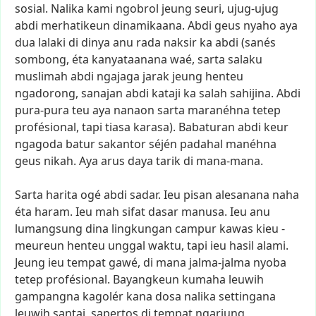
sosial.
Nalika
kami
ngobrol
jeung
seuri,
ujug-ujug
abdi
merhatikeun
dinamikaana.
Abdi
geus
nyaho
aya
dua
lalaki
di
dinya
anu
rada
naksir
ka
abdi
(sanés
sombong,
éta
kanyataanana
waé,
sarta
salaku
muslimah
abdi
ngajaga
jarak
jeung
henteu
ngadorong,
sanajan
abdi
kataji
ka
salah
sahijina.
Abdi
pura-pura
teu
aya
nanaon
sarta
maranéhna
tetep
profésional,
tapi
tiasa
karasa).
Babaturan
abdi
keur
ngagoda
batur
sakantor
séjén
padahal
manéhna
geus
nikah.
Aya
arus
daya
tarik
di
mana-mana.
Sarta
harita
ogé
abdi
sadar.
Ieu
pisan
alesanana
naha
éta
haram.
Ieu
mah
sifat
dasar
manusa.
Ieu
anu
lumangsung
dina
lingkungan
campur
kawas
kieu
-
meureun
henteu
unggal
waktu,
tapi
ieu
hasil
alami.
Jeung
ieu
tempat
gawé,
di
mana
jalma-jalma
nyoba
tetep
profésional.
Bayangkeun
kumaha
leuwih
gampangna
kagolér
kana
dosa
nalika
settingana
leuwih
santai,
sapertos
di
tempat
ngariung