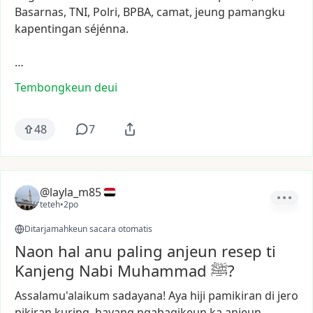
Basarnas,
TNI,
Polri,
BPBA,
camat,
jeung
pamangku
kapentingan
séjénna.
…
Tembongkeun deui
48
7
@layla_m85
teteh
•
2po
Ditarjamahkeun sacara otomatis
Naon hal anu paling anjeun resep ti
Kanjeng Nabi Muhammad ﷺ?
Assalamu'alaikum
sadayana!
Aya
hiji
pamikiran
di
jero
pikiran
kuring,
hayang
ngabagikeun
ka
anjeun