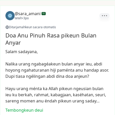
@sara_amani
teteh
•
3po
Ditarjamahkeun sacara otomatis
Doa Anu Pinuh Rasa pikeun Bulan
Anyar
Salam
sadayana,
Nalika
urang
ngabagéakeun
bulan
anyar
ieu,
abdi
hoyong
ngahaturanan
hiji
paménta
anu
handap
asor.
Dupi
tiasa
ngélingan
abdi
dina
doa
anjeun?
Hayu
urang
ménta
ka
Allah
pikeun
ngeusian
bulan
ieu
ku
berkah,
rahmat,
kabagjaan,
kaséhatan,
seuri,
sareng
momen
anu
éndah
pikeun
urang
saday…
Tembongkeun deui