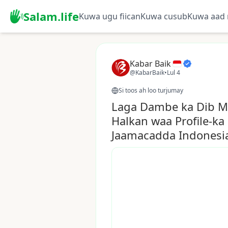
Salam.life
Kuwa ugu fiican
Kuwa cusub
Kuwa aad 
Kabar Baik
@KabarBaik
•
Lul 4
Si toos ah loo turjumay
Laga Dambe ka Dib Ma
Halkan waa Profile-ka
Jaamacadda Indonesi