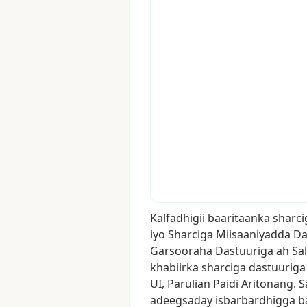
Kalfadhigii
baaritaanka
sharci
iyo
Sharciga
Miisaaniyadda
Da
Garsooraha
Dastuuriga
ah
Sal
khabiirka
sharciga
dastuuriga
UI,
Parulian
Paidi
Aritonang.
S
adeegsaday
isbarbardhigga
b