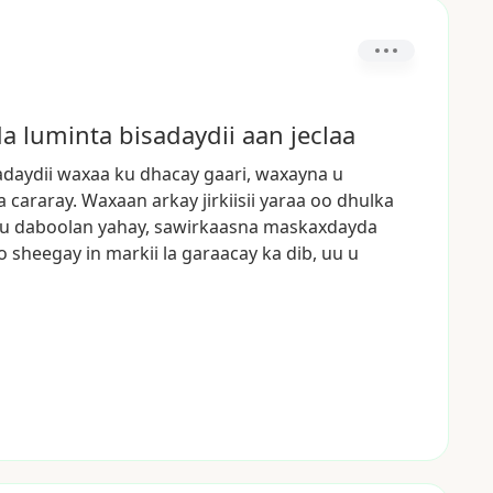
 luminta bisadaydii aan jeclaa
adaydii
waxaa
ku
dhacay
gaari,
waxayna
u
a
cararay.
Waxaan
arkay
jirkiisii
yaraa
oo
dhulka
u
daboolan
yahay,
sawirkaasna
maskaxdayda
o
sheegay
in
markii
la
garaacay
ka
dib,
uu
u