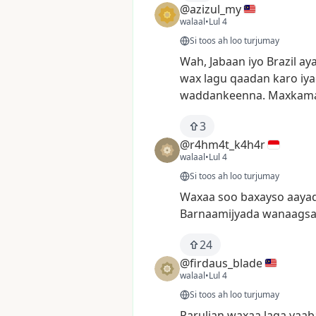
@azizul_my
walaal
•
Lul 4
Si toos ah loo turjumay
Wah,
Jabaan
iyo
Brazil
ay
wax
lagu
qaadan
karo
iy
waddankeenna.
Maxkam
3
@r4hm4t_k4h4r
walaal
•
Lul 4
Si toos ah loo turjumay
Waxaa
soo
baxayso
aayad
Barnaamijyada
wanaags
24
@firdaus_blade
walaal
•
Lul 4
Si toos ah loo turjumay
Parulian
waxaa
laga
yaab