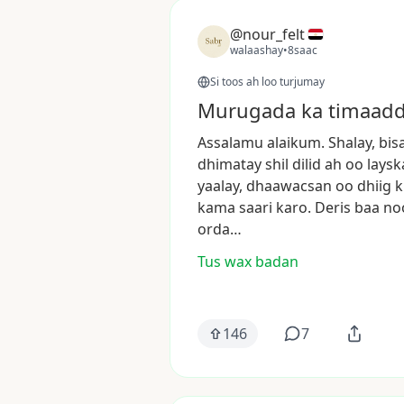
@nour_felt
walaashay
•
8saac
Si toos ah loo turjumay
Murugada ka timaadda
Assalamu
alaikum.
Shalay,
bis
dhimatay
shil
dilid
ah
oo
laysk
yaalay,
dhaawacsan
oo
dhiig
k
kama
saari
karo.
Deris
baa
no
orda…
Tus wax badan
146
7