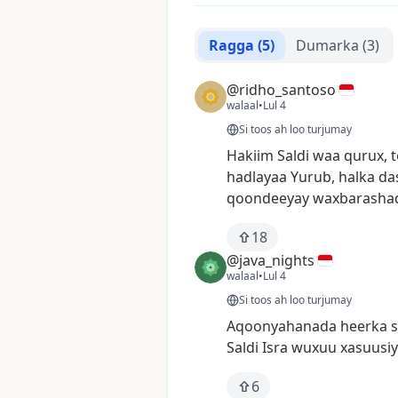
Ragga
(5)
Dumarka
(3)
@ridho_santoso
walaal
•
Lul 4
Si toos ah loo turjumay
Hakiim
Saldi
waa
qurux,
hadlayaa
Yurub,
halka
da
qoondeeyay
waxbarasha
18
@java_nights
walaal
•
Lul 4
Si toos ah loo turjumay
Aqoonyahanada
heerka
Saldi
Isra
wuxuu
xasuusi
6