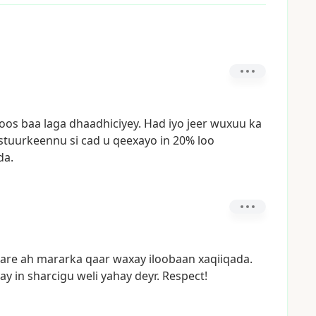
toos
baa
laga
dhaadhiciyey.
Had
iyo
jeer
wuxuu
ka
stuurkeennu
si
cad
u
qeexayo
in
20%
loo
da.
sare
ah
mararka
qaar
waxay
iloobaan
xaqiiqada.
yay
in
sharcigu
weli
yahay
deyr.
Respect!