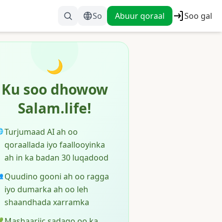
So
Abuur qoraal
Soo gal
🌙
Ku soo dhowow
Salam.life!
Turjumaad AI ah oo

qoraallada iyo faallooyinka
ah in ka badan 30 luqadood
Quudino gooni ah oo ragga

iyo dumarka ah oo leh
shaandhada xarramka
Mashaariic sadaqo oo ka
