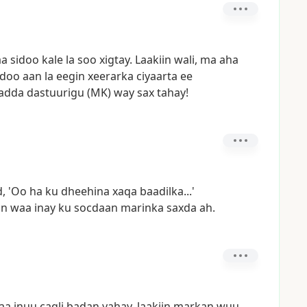
aa
sidoo
kale
la
soo
xigtay.
Laakiin
wali,
ma
aha
adoo
aan
la
eegin
xeerarka
ciyaarta
ee
adda
dastuurigu
(MK)
way
sax
tahay!
,
'Oo
ha
ku
dheehina
xaqa
baadilka...'
an
waa
inay
ku
socdaan
marinka
saxda
ah.
aa
inuu
caqli
badan
yahay,
laakiin
markan
wuu