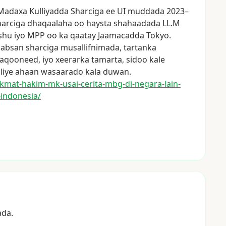
Madaxa
Kulliyadda
Sharciga
ee
UI
muddada
2023–
harciga
dhaqaalaha
oo
haysta
shahaadada
LL.M
shu
iyo
MPP
oo
ka
qaatay
Jaamacadda
Tokyo.
aabsan
sharciga
musallifnimada,
tartanka
aqooneed,
iyo
xeerarka
tamarta,
sidoo
kale
liye
ahaan
wasaarado
kala
duwan.
ak
mat-hakim-mk-usai-cerita-mbg-d
i-negara-lain-
-indonesia/
ada.