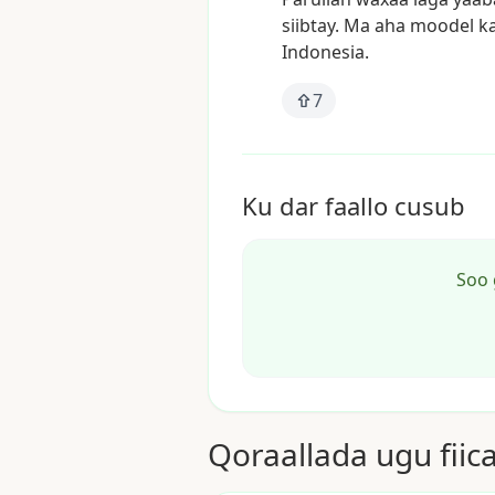
siibtay.
Ma
aha
moodel
k
Indonesia.
7
Ku dar faallo cusub
Soo 
Qoraallada ugu fiic