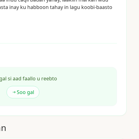
asta
inay
ku
habboon
tahay
in
lagu
koobi-baasto
gal si aad faallo u reebto
Soo gal
an