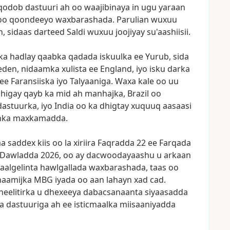
qodob
dastuuri
ah
oo
waajibinaya
in
ugu
yaraan
oo
qoondeeyo
waxbarashada.
Parulian
wuxuu
n,
sidaas
darteed
Saldi
wuxuu
joojiyay
su'aashiisii.
ka
hadlay
qaabka
qadada
iskuulka
ee
Yurub,
sida
eden,
nidaamka
xulista
ee
England,
iyo
isku
darka
ee
Faransiiska
iyo
Talyaaniga.
Waxa
kale
oo
uu
higay
qayb
ka
mid
ah
manhajka,
Brazil
oo
dastuurka,
iyo
India
oo
ka
dhigtay
xuquuq
aasaasi
nka
maxkamadda.
aa
saddex
kiis
oo
la
xiriira
Faqradda
22
ee
Farqada
Dawladda
2026,
oo
ay
dacwoodayaashu
u
arkaan
aalgelinta
hawlgallada
waxbarashada,
taas
oo
naamijka
MBG
iyada
oo
aan
lahayn
xad
cad.
heelitirka
u
dhexeeya
dabacsanaanta
siyaasadda
a
dastuuriga
ah
ee
isticmaalka
miisaaniyadda