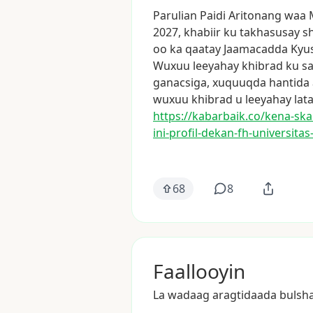
Parulian
Paidi
Aritonang
waa
2027,
khabiir
ku
takhasusay
s
oo
ka
qaatay
Jaamacadda
Kyu
Wuxuu
leeyahay
khibrad
ku
s
ganacsiga,
xuquuqda
hantida
wuxuu
khibrad
u
leeyahay
lata
https://kabarbaik.co/kena-sk
ini-profil-dekan
-fh-universitas
68
8
Faallooyin
La wadaag aragtidaada bulsh