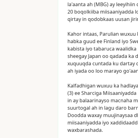
la'aanta
ah
(MBG)
ay
leeyihiin
20
boqolkiiba
miisaaniyadda
l
qirtay
in
qodobkaas
uusan
jiri
Kahor
intaas,
Parulian
wuxuu
habka
guud
ee
Finland
iyo
Sw
kabista
iyo
tabaruca
waalidka
sheegay
Japan
oo
qadada
ka
d
xuquuqda
cuntada
ku
dartay
ah
iyada
oo
loo
marayo
go'aa
Kalfadhigan
wuxuu
ka
hadlay
(3)
ee
Sharciga
Miisaaniyadda
in
ay
balaarinayso
macnaha
m
suurtogal
ah
in
lagu
daro
bar
Doodda
waxay
muujinaysaa
d
miisaaniyadda
iyo
xaddidaadd
waxbarashada.