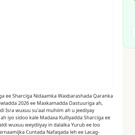
ga
ee
Sharciga
Nidaamka
Waxbarashada
Qaranka
wladda
2026
ee
Maxkamadda
Dastuuriga
ah,
di
Isra
wuxuu
su'aal
muhiim
ah
u
jeediyay
ah
iyo
sidoo
kale
Madaxa
Kulliyadda
Sharciga
ee
aldi
wuxuu
weydiiyay
in
dalalka
Yurub
ee
loo
arnaamijka
Cuntada
Nafaqada
leh
ee
Lacag-