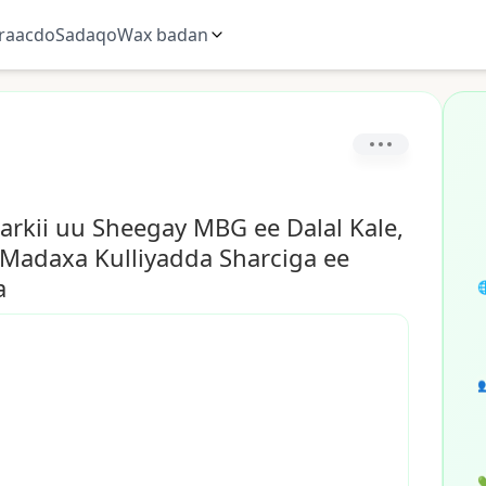
raacdo
Sadaqo
Wax badan
rkii uu Sheegay MBG ee Dalal Kale,
 Madaxa Kulliyadda Sharciga ee
a


