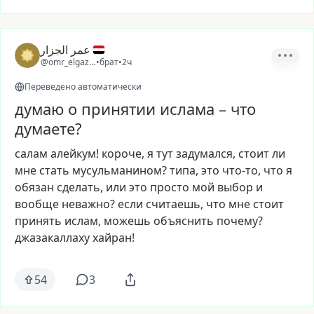
عمر الجزار
@omr_elgazzar
•
брат
•
2ч
Переведено автоматически
думаю о принятии ислама – что
думаете?
салам
алейкум!
короче,
я
тут
задумался,
стоит
ли
мне
стать
мусульманином?
типа,
это
что-то,
что
я
обязан
сделать,
или
это
просто
мой
выбор
и
вообще
неважно?
если
считаешь,
что
мне
стоит
принять
ислам,
можешь
объяснить
почему?
джазакаллаху
хайран!
54
3