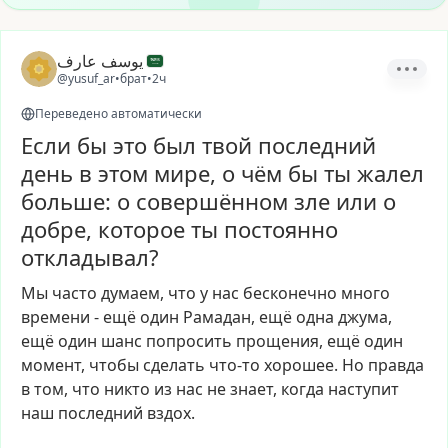
يوسف عارف
@yusuf_ar
•
брат
•
2ч
Переведено автоматически
Если бы это был твой последний
день в этом мире, о чём бы ты жалел
больше: о совершённом зле или о
добре, которое ты постоянно
откладывал?
Мы
часто
думаем,
что
у
нас
бесконечно
много
времени
-
ещё
один
Рамадан,
ещё
одна
джума,
ещё
один
шанс
попросить
прощения,
ещё
один
момент,
чтобы
сделать
что-то
хорошее.
Но
правда
в
том,
что
никто
из
нас
не
знает,
когда
наступит
наш
последний
вздох.