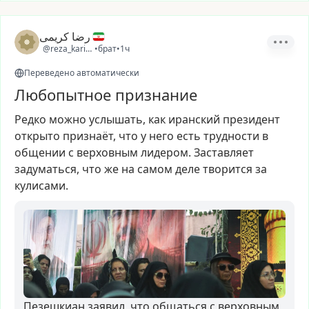
رضا کریمی
@reza_karimi2
•
брат
•
1ч
Переведено автоматически
Любопытное признание
Редко
можно
услышать,
как
иранский
президент
открыто
признаёт,
что
у
него
есть
трудности
в
общении
с
верховным
лидером.
Заставляет
задуматься,
что
же
на
самом
деле
творится
за
кулисами.
Пезешкиан заявил, что общаться с верховным