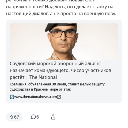
напряжённости?
Надеюсь,
он
сделает
ставку
на
настоящий
диалог,
а
не
просто
на
военную
позу.
Саудовский морской оборонный альянс
назначает командующего, число участников
растёт | The National
Коалиция, объявленная 30 июля, ставит целью защиту
судоходства в Красном море от атак
www.thenationalnews.com
67
6