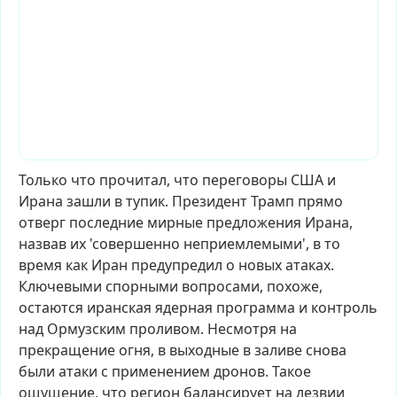
Только
что
прочитал,
что
переговоры
США
и
Ирана
зашли
в
тупик.
Президент
Трамп
прямо
отверг
последние
мирные
предложения
Ирана,
назвав
их
'совершенно
неприемлемыми',
в
то
время
как
Иран
предупредил
о
новых
атаках.
Ключевыми
спорными
вопросами,
похоже,
остаются
иранская
ядерная
программа
и
контроль
над
Ормузским
проливом.
Несмотря
на
прекращение
огня,
в
выходные
в
заливе
снова
были
атаки
с
применением
дронов.
Такое
ощущение,
что
регион
балансирует
на
лезвии