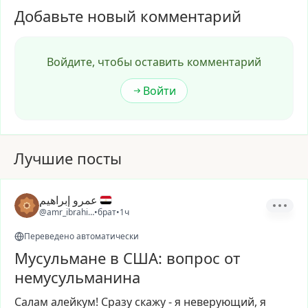
Добавьте новый комментарий
Войдите, чтобы оставить комментарий
Войти
Лучшие посты
عمرو إبراهيم
@amr_ibrahim1
•
брат
•
1ч
Переведено автоматически
Мусульмане в США: вопрос от
немусульманина
Салам
алейкум!
Сразу
скажу
-
я
неверующий,
я