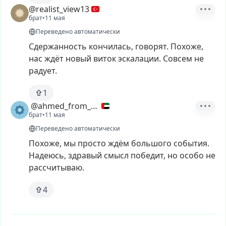
@realist_view13
брат
•
11 мая
Переведено автоматически
Сдержанность
кончилась,
говорят.
Похоже,
нас
ждёт
новый
виток
эскалации.
Совсем
не
радует.
1
@ahmed_from_dxb1
брат
•
11 мая
Переведено автоматически
Похоже,
мы
просто
ждём
большого
события.
Надеюсь,
здравый
смысл
победит,
но
особо
не
рассчитываю.
4