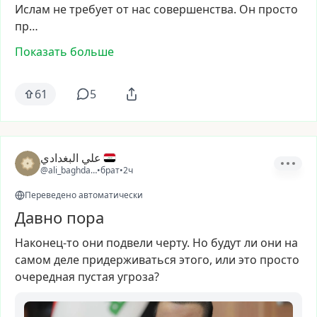
Ислам
не
требует
от
нас
совершенства.
Он
просто
пр…
Показать больше
61
5
علي البغدادي
@ali_baghdadi3
•
брат
•
2ч
Переведено автоматически
Давно пора
Наконец-то
они
подвели
черту.
Но
будут
ли
они
на
самом
деле
придерживаться
этого,
или
это
просто
очередная
пустая
угроза?