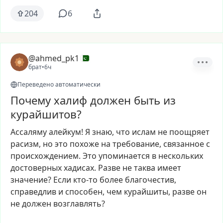
204
6
@ahmed_pk1
брат
•
6ч
Переведено автоматически
Почему халиф должен быть из
курайшитов?
Ассаляму
алейкум!
Я
знаю,
что
ислам
не
поощряет
расизм,
но
это
похоже
на
требование,
связанное
с
происхождением.
Это
упоминается
в
нескольких
достоверных
хадисах.
Разве
не
таква
имеет
значение?
Если
кто-то
более
благочестив,
справедлив
и
способен,
чем
курайшиты,
разве
он
не
должен
возглавлять?