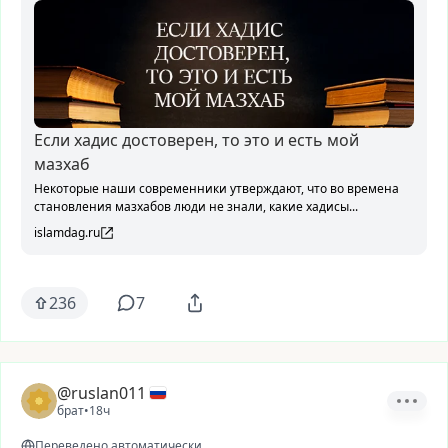
Если хадис достоверен, то это и есть мой
мазхаб
Некоторые наши современники утверждают, что во времена
становления мазхабов люди не знали, какие хадисы...
islamdag.ru
236
7
@ruslan011
брат
•
18ч
Переведено автоматически