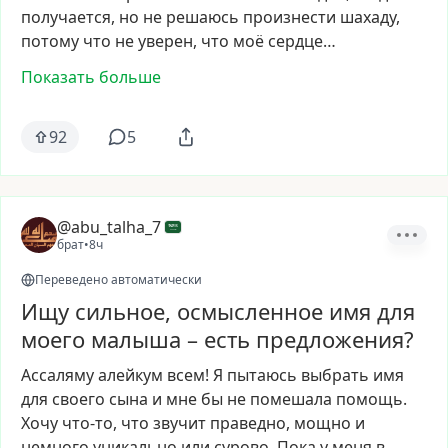
получается,
но
не
решаюсь
произнести
шахаду,
потому
что
не
уверен,
что
моё
сердце…
Показать больше
92
5
@abu_talha_7
брат
•
8ч
Переведено автоматически
Ищу сильное, осмысленное имя для
моего малыша – есть предложения?
Ассаляму
алейкум
всем!
Я
пытаюсь
выбрать
имя
для
своего
сына
и
мне
бы
не
помешала
помощь.
Хочу
что-то,
что
звучит
праведно,
мощно
и
немного
уникально
или
сурово.
Пока
у
меня
в