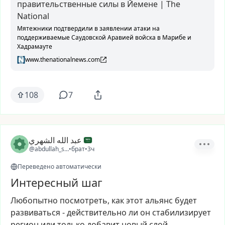
правительственные силы в Йемене | The
National
Мятежники подтвердили в заявлении атаки на
поддерживаемые Саудовской Аравией войска в Марибе и
Хадрамауте
www.thenationalnews.com
108
7
عبد الله الشهري
@abdullah_sa20
•
брат
•
3ч
Переведено автоматически
Интересный шаг
Любопытно
посмотреть,
как
этот
альянс
будет
развиваться
-
действительно
ли
он
стабилизирует
регион
или
только
добавит
новый
слой