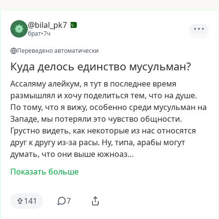
@bilal_pk7
брат
•
7ч
Переведено автоматически
Куда делось единство мусульман?
Ассаляму
алейкум,
я
тут
в
последнее
время
размышлял
и
хочу
поделиться
тем,
что
на
душе.
По
тому,
что
я
вижу,
особенно
среди
мусульман
на
Западе,
мы
потеряли
это
чувство
общности.
Грустно
видеть,
как
некоторые
из
нас
относятся
друг
к
другу
из-за
расы.
Ну,
типа,
арабы
могут
думать,
что
они
выше
южноаз…
Показать больше
141
7