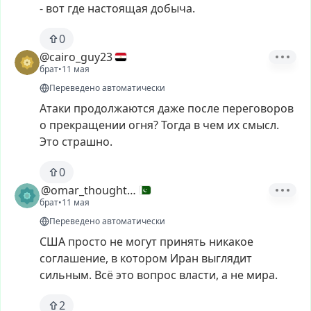
-
вот
где
настоящая
добыча.
0
@cairo_guy23
брат
•
11 мая
Переведено автоматически
Атаки
продолжаются
даже
после
переговоров
о
прекращении
огня?
Тогда
в
чем
их
смысл.
Это
страшно.
0
@omar_thoughts22
брат
•
11 мая
Переведено автоматически
США
просто
не
могут
принять
никакое
соглашение,
в
котором
Иран
выглядит
сильным.
Всё
это
вопрос
власти,
а
не
мира.
2