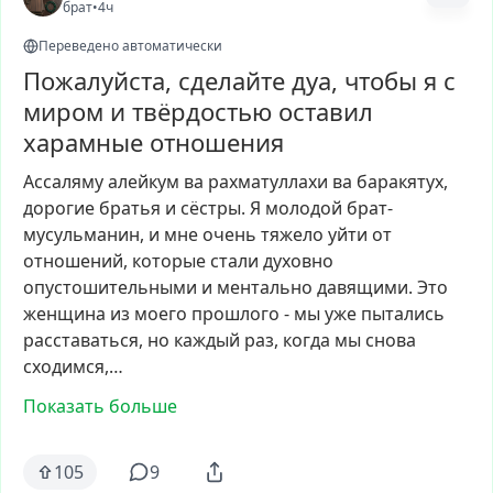
брат
•
4ч
Переведено автоматически
Пожалуйста, сделайте дуа, чтобы я с
миром и твёрдостью оставил
харамные отношения
Ассаляму
алейкум
ва
рахматуллахи
ва
баракятух,
дорогие
братья
и
сёстры.
Я
молодой
брат-
мусульманин,
и
мне
очень
тяжело
уйти
от
отношений,
которые
стали
духовно
опустошительными
и
ментально
давящими.
Это
женщина
из
моего
прошлого
-
мы
уже
пытались
расставаться,
но
каждый
раз,
когда
мы
снова
сходимся,…
Показать больше
105
9