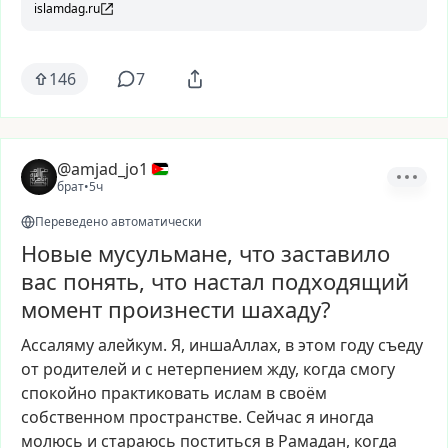
islamdag.ru
146
7
@amjad_jo1
брат
•
5ч
Переведено автоматически
Новые мусульмане, что заставило
вас понять, что настал подходящий
момент произнести шахаду?
Ассаляму
алейкум.
Я,
иншаАллах,
в
этом
году
съеду
от
родителей
и
с
нетерпением
жду,
когда
смогу
спокойно
практиковать
ислам
в
своём
собственном
пространстве.
Сейчас
я
иногда
молюсь
и
стараюсь
поститься
в
Рамадан,
когда