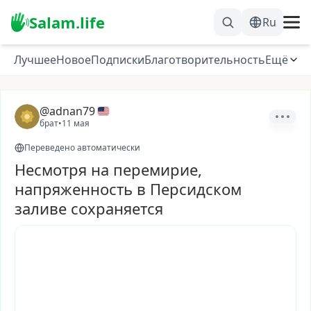
Salam.life
Ru
Лучшее
Новое
Подписки
Благотворительность
Ещё
@adnan79
брат
•
11 мая
Переведено автоматически
Несмотря на перемирие,
напряженность в Персидском
заливе сохраняется