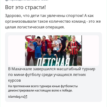
Вот это страсти!
Здорово,
что
дети
так
увлечены
спортом!
А
как
организовывали
такое
количество
команд
-
это
же
целая
логистическая
операция.
В Махачкале завершился масштабный турнир
по мини-футболу среди учащихся летних
курсов
На протяжении всего турнира юные футболисты
демонстрировали настоящую волю к победе.
islamdag.ru