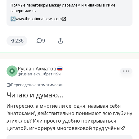
Прямые переговоры между Израилем и Ливаном в Риме
завершились
www.thenationalnews.com
236
9
Руслан Ахматов
@ruslan_akhmatov1
•
брат
•
19ч
Переведено автоматически
Читаю и думаю...
Интересно,
а
многие
ли
сегодня,
называя
себя
'знатоками',
действительно
понимают
всю
глубину
этих
слов?
Или
просто
удобно
прикрываться
цитатой,
игнорируя
многовековой
труд
учёных?