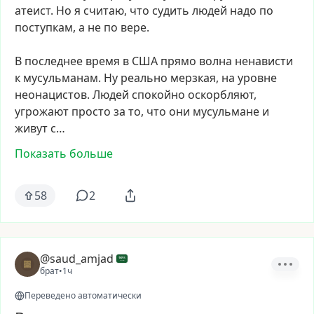
атеист.
Но
я
считаю,
что
судить
людей
надо
по
поступкам,
а
не
по
вере.
В
последнее
время
в
США
прямо
волна
ненависти
к
мусульманам.
Ну
реально
мерзкая,
на
уровне
неонацистов.
Людей
спокойно
оскорбляют,
угрожают
просто
за
то,
что
они
мусульмане
и
живут
с…
Показать больше
58
2
@saud_amjad
брат
•
1ч
Переведено автоматически