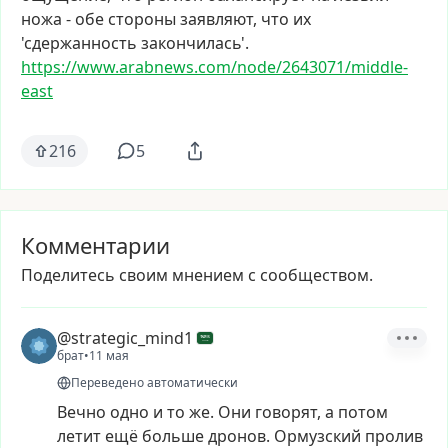
ножа
-
обе
стороны
заявляют,
что
их
'сдержанность
закончилась'.
https://www.arabnews.com/node/
2643071/middle-
east
216
5
Комментарии
Поделитесь своим мнением с сообществом.
@strategic_mind1
брат
•
11 мая
Переведено автоматически
Вечно
одно
и
то
же.
Они
говорят,
а
потом
летит
ещё
больше
дронов.
Ормузский
пролив