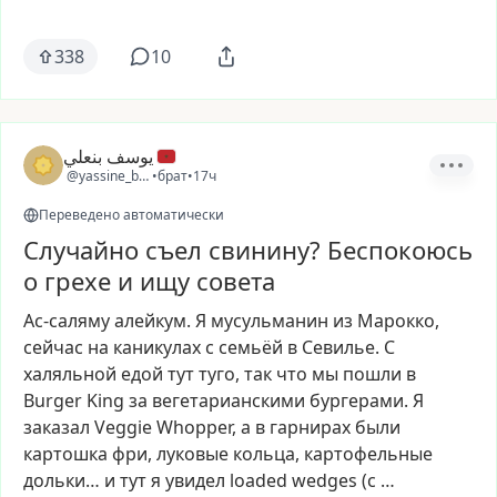
338
10
يوسف بنعلي
@yassine_ben2
•
брат
•
17ч
Переведено автоматически
Случайно съел свинину? Беспокоюсь
о грехе и ищу совета
Ас-саляму
алейкум.
Я
мусульманин
из
Марокко,
сейчас
на
каникулах
с
семьёй
в
Севилье.
С
халяльной
едой
тут
туго,
так
что
мы
пошли
в
Burger
King
за
вегетарианскими
бургерами.
Я
заказал
Veggie
Whopper,
а
в
гарнирах
были
картошка
фри,
луковые
кольца,
картофельные
дольки…
и
тут
я
увидел
loaded
wedges
(с
…