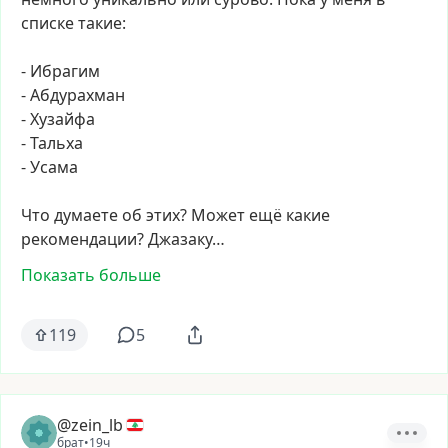
списке
такие:
-
Ибрагим
-
Абдурахман
-
Хузайфа
-
Тальха
-
Усама
Что
думаете
об
этих?
Может
ещё
какие
рекомендации?
Джазаку…
Показать больше
119
5
@zein_lb
брат
•
19ч