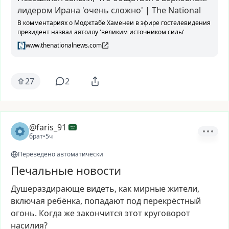
лидером Ирана 'очень сложно' | The National
В комментариях о Моджтабе Хаменеи в эфире гостелевидения
президент назвал аятоллу 'великим источником силы'
www.thenationalnews.com
27
2
@faris_91
брат
•
5ч
Переведено автоматически
Печальные новости
Душераздирающе
видеть,
как
мирные
жители,
включая
ребёнка,
попадают
под
перекрёстный
огонь.
Когда
же
закончится
этот
круговорот
насилия?