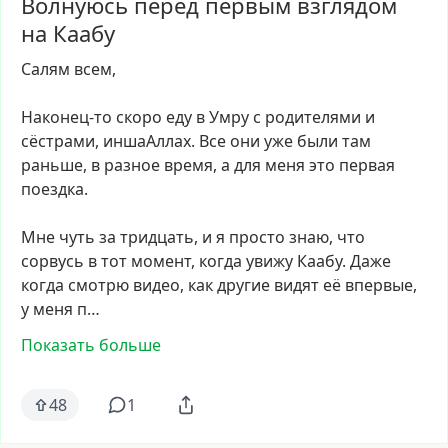
Волнуюсь перед первым взглядом
на Каабу
Салям
всем,
Наконец-то
скоро
еду
в
Умру
с
родителями
и
сёстрами,
иншаАллах.
Все
они
уже
были
там
раньше,
в
разное
время,
а
для
меня
это
первая
поездка.
Мне
чуть
за
тридцать,
и
я
просто
знаю,
что
сорвусь
в
тот
момент,
когда
увижу
Каабу.
Даже
когда
смотрю
видео,
как
другие
видят
её
впервые,
у
меня
п…
Показать больше
48
1