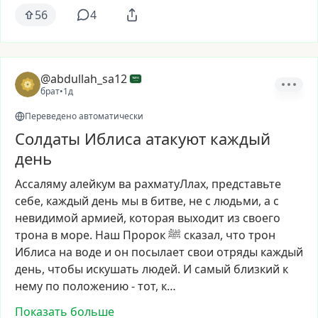
56
4
@abdullah_sa12
брат
•
1д
Переведено автоматически
Солдаты Иблиса атакуют каждый
день
Ассаляму
алейкум
ва
рахматуЛлах,
представьте
себе,
каждый
день
мы
в
битве,
не
с
людьми,
а
с
невидимой
армией,
которая
выходит
из
своего
трона
в
море.
Наш
Пророк
ﷺ
сказал,
что
трон
Иблиса
на
воде
и
он
посылает
свои
отряды
каждый
день,
чтобы
искушать
людей.
И
самый
близкий
к
нему
по
положению
-
тот,
к…
Показать больше