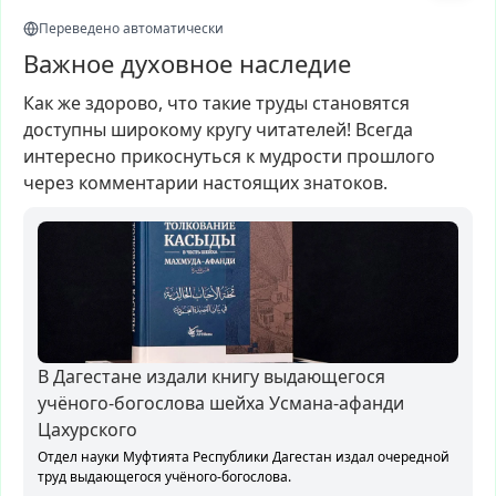
Переведено автоматически
Важное духовное наследие
Как
же
здорово,
что
такие
труды
становятся
доступны
широкому
кругу
читателей!
Всегда
интересно
прикоснуться
к
мудрости
прошлого
через
комментарии
настоящих
знатоков.
В Дагестане издали книгу выдающегося
учёного-богослова шейха Усмана-афанди
Цахурского
Отдел науки Муфтията Республики Дагестан издал очередной
труд выдающегося учёного-богослова.