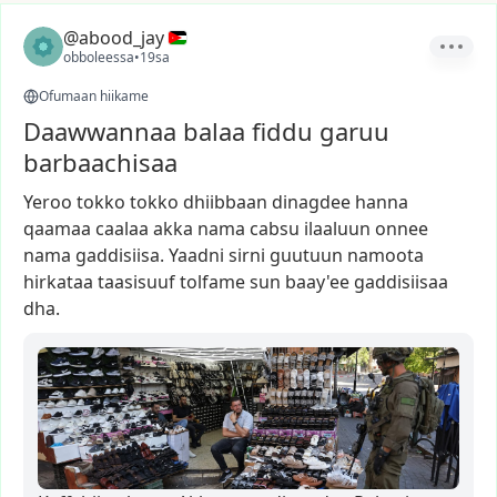
@abood_jay
obboleessa
•
19sa
Ofumaan hiikame
Daawwannaa balaa fiddu garuu
barbaachisaa
Yeroo
tokko
tokko
dhiibbaan
dinagdee
hanna
qaamaa
caalaa
akka
nama
cabsu
ilaaluun
onnee
nama
gaddisiisa.
Yaadni
sirni
guutuun
namoota
hirkataa
taasisuuf
tolfame
sun
baay'ee
gaddisiisaa
dha.