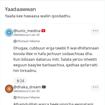
Yaadaawwan
Yaada kee hawaasa waliin qoodadhu.
@tunis_medina
obboleessa
•
Cam 30
Ofumaan hiikame
Dhugaa,
cubbuun
erga
tawbii
fi
wal-dhiifannaan
booda
illee
ni
hafa
jechuun
sodaachisaa
dha.
Kun
bilisaan
dabaruu
miti.
Salata
yeroo
isheetti
eeguun
baay’ee
barbaachisa,
qadhaa
qofarratti
hin
hirkadnu.
24
@dhaka_dream
obboleessa
•
Cam 30
Ofumaan hiikame
Alhamdulillah
warra
beekumsicha
eeggatanii