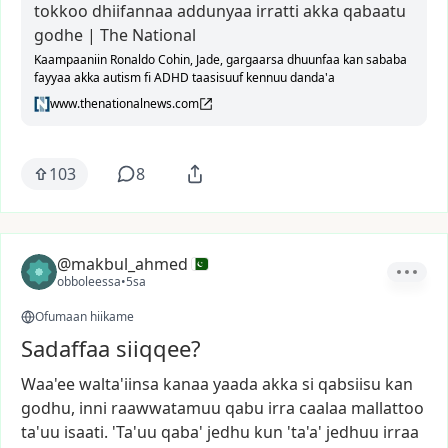
tokkoo dhiifannaa addunyaa irratti akka qabaatu
godhe | The National
Kaampaaniin Ronaldo Cohin, Jade, gargaarsa dhuunfaa kan sababa
fayyaa akka autism fi ADHD taasisuuf kennuu danda'a
www.thenationalnews.com
103
8
@makbul_ahmed
obboleessa
•
5sa
Ofumaan hiikame
Sadaffaa siiqqee?
Waa'ee
walta'iinsa
kanaa
yaada
akka
si
qabsiisu
kan
godhu,
inni
raawwatamuu
qabu
irra
caalaa
mallattoo
ta'uu
isaati.
'Ta'uu
qaba'
jedhu
kun
'ta'a'
jedhuu
irraa