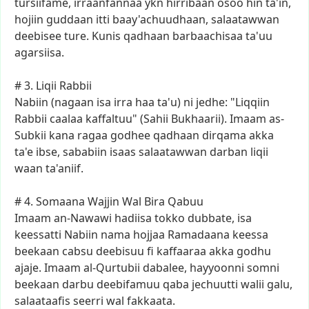
tursiifame,
irraanfannaa
ykn
hirribaan
osoo
hin
ta'in,
hojiin
guddaan
itti
baay'achuudhaan,
salaatawwan
deebisee
ture.
Kunis
qadhaan
barbaachisaa
ta'uu
agarsiisa.
#
3.
Liqii
Rabbii
Nabiin
(nagaan
isa
irra
haa
ta'u)
ni
jedhe:
"Liqqiin
Rabbii
caalaa
kaffaltuu"
(Sahii
Bukhaarii).
Imaam
as-
Subkii
kana
ragaa
godhee
qadhaan
dirqama
akka
ta'e
ibse,
sababiin
isaas
salaatawwan
darban
liqii
waan
ta'aniif.
#
4.
Somaana
Wajjin
Wal
Bira
Qabuu
Imaam
an-Nawawi
hadiisa
tokko
dubbate,
isa
keessatti
Nabiin
nama
hojjaa
Ramadaana
keessa
beekaan
cabsu
deebisuu
fi
kaffaaraa
akka
godhu
ajaje.
Imaam
al-Qurtubii
dabalee,
hayyoonni
somni
beekaan
darbu
deebifamuu
qaba
jechuutti
walii
galu,
salaataafis
seerri
wal
fakkaata.