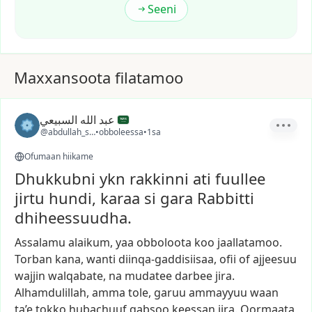
Seeni
Maxxansoota filatamoo
عبد الله السبيعي
@abdullah_sa21
•
obboleessa
•
1sa
Ofumaan hiikame
Dhukkubni ykn rakkinni ati fuullee
jirtu hundi, karaa si gara Rabbitti
dhiheessuudha.
Assalamu
alaikum,
yaa
obboloota
koo
jaallatamoo.
Torban
kana,
wanti
diinqa-gaddisiisaa,
ofii
of
ajjeesuu
wajjin
walqabate,
na
mudatee
darbee
jira.
Alhamdulillah,
amma
tole,
garuu
ammayyuu
waan
ta’e
tokko
hubachuuf
qabsoo
keessan
jira.
Qormaata