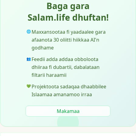
Baga gara
Salam.life dhuftan!
Maxxansootaa fi yaadaalee gara
🌐
afaanota 30 oliitti hiikkaa AI'n
godhame
Feedii adda addaa obboloota
👥
dhiiraa fi dubartii, dabalataan
filtarii haraamii
Projektoota sadaqaa dhaabbilee
💚
Islaamaa amanamoo irraa
Makamaa