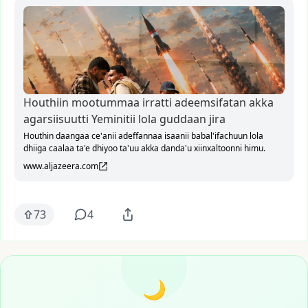
Houthiin mootummaa irratti adeemsifatan akka
agarsiisuutti Yeminitii lola guddaan jira
Houthin daangaa ce'anii adeffannaa isaanii babal'ifachuun lola
dhiiga caalaa ta'e dhiyoo ta'uu akka danda'u xiinxaltoonni himu.
www.aljazeera.com
73
4
🌙