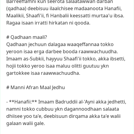
Barreeffamni
kun
seerota
salaatawwan
darban
(qadhaa)
deebisuu
ilaalchisee
madaanoota
Hanafii,
Maalikii,
Shaafi'ii,
fi
Hanbalii
keessatti
murtaa'u
ibsa.
Ragaa
isaan
irratti
hirkatan
ni
qooda.
#
Qadhaan
maali?
Qadhaan
jechuun
dalagaa
waaqeffannaa
tokko
yeroon
isaa
erga
darbee
booda
raawwachuudha.
Imaam
as-Subkii,
hayyuu
Shaafi'ii
tokko,
akka
ibsetti,
hojii
tokko
yeroo
isaa
maluu
olitti
guutuu
ykn
gartokkee
isaa
raawwachuudha.
#
Manni
Afran
Maal
Jedhu
-
**Hanafii:**
Imaam
Badruddii
al-'Ayni
akka
jedhetti,
namni
tokko
cubbuu
ykn
dagannoodhaan
salaata
dhiisee
yoo
ta'e,
deebisuun
dirqama
akka
ta'e
walii
galaan
walii
gale.