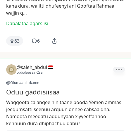
kana
dura,
walitti
dhufeenyi
ani
Gooftaa
Rahmaa
wajjin
q…
Dabalataa agarsiisi
63
6
@saleh_abdul
obboleessa
•
2sa
Ofumaan hiikame
Oduu gaddisiisaa
Waggoota
calanqee
hin
taane
booda
Yemen
ammas
jeequmsatti
seenuu
arguun
onnee
cabsaa
dha.
Namoota
meeqatu
addunyaan
xiyyeeffannoo
kennuun
dura
dhiphachuu
qabu?