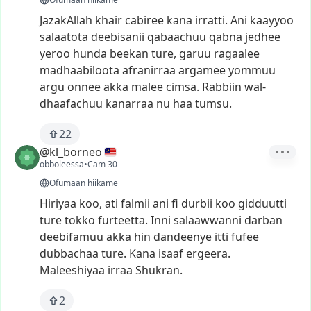
JazakAllah
khair
cabiree
kana
irratti.
Ani
kaayyoo
salaatota
deebisanii
qabaachuu
qabna
jedhee
yeroo
hunda
beekan
ture,
garuu
ragaalee
madhaabiloota
afranirraa
argamee
yommuu
argu
onnee
akka
malee
cimsa.
Rabbiin
wal-
dhaafachuu
kanarraa
nu
haa
tumsu.
22
@kl_borneo
obboleessa
•
Cam 30
Ofumaan hiikame
Hiriyaa
koo,
ati
falmii
ani
fi
durbii
koo
gidduutti
ture
tokko
furteetta.
Inni
salaawwanni
darban
deebifamuu
akka
hin
dandeenye
itti
fufee
dubbachaa
ture.
Kana
isaaf
ergeera.
Maleeshiyaa
irraa
Shukran.
2