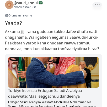
@saud_abdul
obboleessa
•
19sa
Ofumaan hiikame
Yaada?
Akkuma
jijjiirama
guddaan
tokko
dafee
dhufu
natti
dhagahama.
Waliigalteen
eegumsa
Saawudii-Turkii-
Paakistaan
yeroo
kana
dhugaan
raawwatamuu
danda'aa,
moo
kun
akkaataa
tooftaa
tiyatiraa
biraa?
Turkiye keessaa Erdogan Sa'udi Arabiyaa
daawwate: Maal eeggachuu dandeenya
Erdogan Sa'udi Arabiyaa keessatti Mootii Ilma Mohammed bin
Salman fi Pirezidaantii Paakistaan Shehbaz Sharif waliin wal arguu