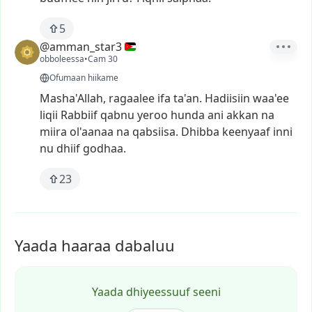
5
@amman_star3
obboleessa
•
Cam 30
Ofumaan hiikame
Masha'Allah,
ragaalee
ifa
ta'an.
Hadiisiin
waa'ee
liqii
Rabbiif
qabnu
yeroo
hunda
ani
akkan
na
miira
ol'aanaa
na
qabsiisa.
Dhibba
keenyaaf
inni
nu
dhiif
godhaa.
23
Yaada haaraa dabaluu
Yaada dhiyeessuuf seeni