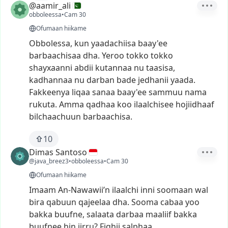
@aamir_ali
obboleessa
•
Cam 30
Ofumaan hiikame
Obbolessa,
kun
yaadachiisa
baay'ee
barbaachisaa
dha.
Yeroo
tokko
tokko
shayxaanni
abdii
kutannaa
nu
taasisa,
kadhannaa
nu
darban
bade
jedhanii
yaada.
Fakkeenya
liqaa
sanaa
baay'ee
sammuu
nama
rukuta.
Amma
qadhaa
koo
ilaalchisee
hojiidhaaf
bilchaachuun
barbaachisa.
10
Dimas Santoso
@java_breez3
•
obboleessa
•
Cam 30
Ofumaan hiikame
Imaam
An-Nawawii’n
ilaalchi
inni
soomaan
wal
bira
qabuun
qajeelaa
dha.
Sooma
cabaa
yoo
bakka
buufne,
salaata
darbaa
maaliif
bakka
buufnee
hin
jirru?
Fiqhii
salphaa.