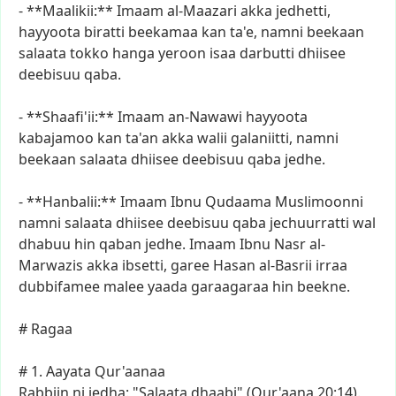
-
**Maalikii:**
Imaam
al-Maazari
akka
jedhetti,
hayyoota
biratti
beekamaa
kan
ta'e,
namni
beekaan
salaata
tokko
hanga
yeroon
isaa
darbutti
dhiisee
deebisuu
qaba.
-
**Shaafi'ii:**
Imaam
an-Nawawi
hayyoota
kabajamoo
kan
ta'an
akka
walii
galaniitti,
namni
beekaan
salaata
dhiisee
deebisuu
qaba
jedhe.
-
**Hanbalii:**
Imaam
Ibnu
Qudaama
Muslimoonni
namni
salaata
dhiisee
deebisuu
qaba
jechuurratti
wal
dhabuu
hin
qaban
jedhe.
Imaam
Ibnu
Nasr
al-
Marwazis
akka
ibsetti,
garee
Hasan
al-Basrii
irraa
dubbifamee
malee
yaada
garaagaraa
hin
beekne.
#
Ragaa
#
1.
Aayata
Qur'aanaa
Rabbiin
ni
jedha:
"Salaata
dhaabi"
(Qur'aana
20:14).