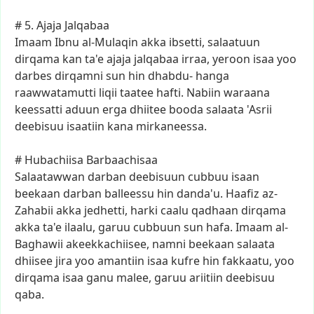
#
5.
Ajaja
Jalqabaa
Imaam
Ibnu
al-Mulaqin
akka
ibsetti,
salaatuun
dirqama
kan
ta'e
ajaja
jalqabaa
irraa,
yeroon
isaa
yoo
darbes
dirqamni
sun
hin
dhabdu-
hanga
raawwatamutti
liqii
taatee
hafti.
Nabiin
waraana
keessatti
aduun
erga
dhiitee
booda
salaata
'Asrii
deebisuu
isaatiin
kana
mirkaneessa.
#
Hubachiisa
Barbaachisaa
Salaatawwan
darban
deebisuun
cubbuu
isaan
beekaan
darban
balleessu
hin
danda'u.
Haafiz
az-
Zahabii
akka
jedhetti,
harki
caalu
qadhaan
dirqama
akka
ta'e
ilaalu,
garuu
cubbuun
sun
hafa.
Imaam
al-
Baghawii
akeekkachiisee,
namni
beekaan
salaata
dhiisee
jira
yoo
amantiin
isaa
kufre
hin
fakkaatu,
yoo
dirqama
isaa
ganu
malee,
garuu
ariitiin
deebisuu
qaba.