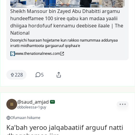
Sheikh Mansour bin Zayed Abu Dhabitti argamu
hundeeffamee 100 siree qabu kan madaa yaalii
dhiigaa hordofuuf kennamu deebisee ilaale | The
National
Doonyichi haaraan hojjetame kun rakkoo namummaa addunyaa
irratti miidhamtoota gargaaruuf qophaa'e
www.thenationalnews.com
228
5
@saud_amjad
obboleessa
•
1guy
Ofumaan hiikame
Ka'bah yeroo jalqabaatiif arguuf natti