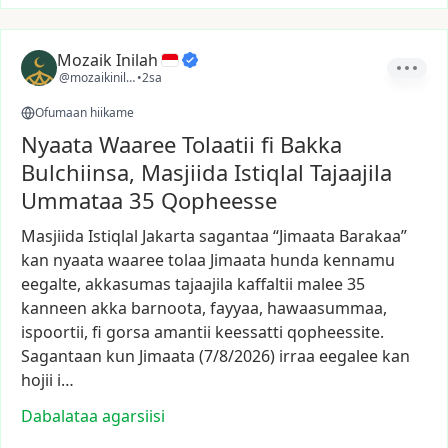
Mozaik Inilah
@mozaikinilah
•
2sa
Ofumaan hiikame
Nyaata Waaree Tolaatii fi Bakka
Bulchiinsa, Masjiida Istiqlal Tajaajila
Ummataa 35 Qopheesse
Masjiida
Istiqlal
Jakarta
sagantaa
“Jimaata
Barakaa”
kan
nyaata
waaree
tolaa
Jimaata
hunda
kennamu
eegalte,
akkasumas
tajaajila
kaffaltii
malee
35
kanneen
akka
barnoota,
fayyaa,
hawaasummaa,
ispoortii,
fi
gorsa
amantii
keessatti
qopheessite.
Sagantaan
kun
Jimaata
(7/8/2026)
irraa
eegalee
kan
hojii
i…
Dabalataa agarsiisi