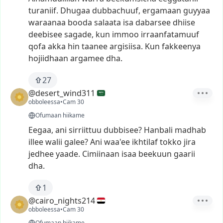
turaniif.
Dhugaa
dubbachuuf,
ergamaan
guyyaa
waraanaa
booda
salaata
isa
dabarsee
dhiise
deebisee
sagade,
kun
immoo
irraanfatamuuf
qofa
akka
hin
taanee
argisiisa.
Kun
fakkeenya
hojiidhaan
argamee
dha.
27
@desert_wind311
obboleessa
•
Cam 30
Ofumaan hiikame
Eegaa,
ani
sirriittuu
dubbisee?
Hanbali
madhab
illee
walii
galee?
Ani
waa'ee
ikhtilaf
tokko
jira
jedhee
yaade.
Cimiinaan
isaa
beekuun
gaarii
dha.
1
@cairo_nights214
obboleessa
•
Cam 30
Ofumaan hiikame