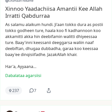
Ofumaan hiikame
Xinnoo Yaadachiisa Amantii Kee Allah
Irratti Qabdurraa
As
salamu
alaikum
hundi.
Ji'aan
tokko
dura
as
postii
tokko
godheen
ture,
haala
koo
fi
kadhannoon
koo
akkamitti
akka
hin
deebifamin
walitti
dhiyeessaa
ture.
Baay'inni
keessanii
deeggarsa
waliin
naaf
deebiftan,
dhugaa
dubbadha,
garaa
koo
keessaa
baay'ee
dinqisiifadhe.
JazakAllah
khair.
Har'a,
Ayyaana…
Dabalataa agarsiisi
237
7