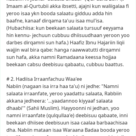
Imaam
al-Qurtubii
akka
ibsetti,
ajajni
kun
waliigalaa
fi
yeroo
isaa
ykn
booda
salaatu
gidduu
adda
hin
baafne,
kanaaf
dirqama
ta'uu
isaa
mul'isa.
(Hubachiisa:
kun
beekaan
salaata
tursuuf
eeyyama
hin
kennu-
jechuun
cubbuu
dhiisuudhaan
yeroon
yoo
darbes
dirqamni
sun
hafa.)
Haafiz
Ibnu
Hajariin
liqii
wajjin
wal
bira
qabe:
hanga
raawwatutti
dirqamni
sun
hafa,
akka
namni
Ramadaana
keessa
hojjaa
beekaan
cabsu
deebisuu
qabaatu,
cubbuu
baattus.
#
2.
Hadiisa
Irraanfachuu
Waa'ee
Nabiin
(nagaan
isa
irra
haa
ta'u)
ni
jedhe:
"Namni
salaata
irraanfate,
yeroo
yaadattu
salaata,
Rabbiin
akkana
jedheera:
'...yaadannoo
kiyyaaf
salaata
dhaabi'"
(Sahii
Muslim).
Hayyoonni
ni
jedhan,
yoo
namni
irraanfate
(qulqullaa'e)
deebisuu
qabaate,
inni
beekaan
dhiisee
deebisuun
isaa
caalaa
barbaachisaa
dha.
Nabiin
mataan
isaa
Waraana
Badaa
booda
yeroo