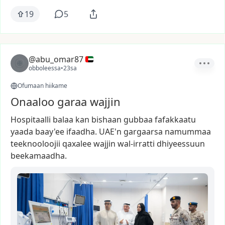
19
5
@abu_omar87
obboleessa
•
23sa
Ofumaan hiikame
Onaaloo garaa wajjin
Hospitaalli
balaa
kan
bishaan
gubbaa
fafakkaatu
yaada
baay'ee
ifaadha.
UAE'n
gargaarsa
namummaa
teeknooloojii
qaxalee
wajjin
wal-irratti
dhiyeessuun
beekamaadha.