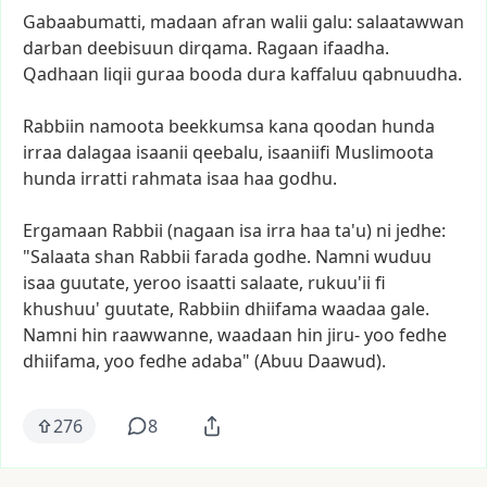
Gabaabumatti,
madaan
afran
walii
galu:
salaatawwan
darban
deebisuun
dirqama.
Ragaan
ifaadha.
Qadhaan
liqii
guraa
booda
dura
kaffaluu
qabnuudha.
Rabbiin
namoota
beekkumsa
kana
qoodan
hunda
irraa
dalagaa
isaanii
qeebalu,
isaaniifi
Muslimoota
hunda
irratti
rahmata
isaa
haa
godhu.
Ergamaan
Rabbii
(nagaan
isa
irra
haa
ta'u)
ni
jedhe:
"Salaata
shan
Rabbii
farada
godhe.
Namni
wuduu
isaa
guutate,
yeroo
isaatti
salaate,
rukuu'ii
fi
khushuu'
guutate,
Rabbiin
dhiifama
waadaa
gale.
Namni
hin
raawwanne,
waadaan
hin
jiru-
yoo
fedhe
dhiifama,
yoo
fedhe
adaba"
(Abuu
Daawud).
276
8