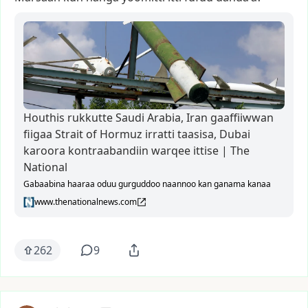
Houthis rukkutte Saudi Arabia, Iran gaaffiiwwan
fiigaa Strait of Hormuz irratti taasisa, Dubai
karoora kontraabandiin warqee ittise | The
National
Gabaabina haaraa oduu gurguddoo naannoo kan ganama kanaa
www.thenationalnews.com
262
9