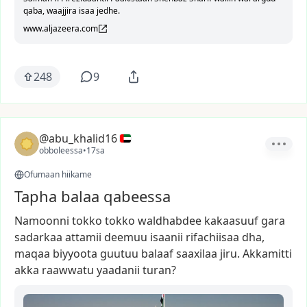
qaba, waajjira isaa jedhe.
www.aljazeera.com
248
9
@abu_khalid16
obboleessa
•
17sa
Ofumaan hiikame
Tapha balaa qabeessa
Namoonni
tokko
tokko
waldhabdee
kakaasuuf
gara
sadarkaa
attamii
deemuu
isaanii
rifachiisaa
dha,
maqaa
biyyoota
guutuu
balaaf
saaxilaa
jiru.
Akkamitti
akka
raawwatu
yaadanii
turan?