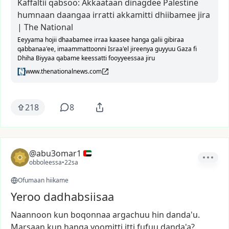
Kaffaltii qabsoo: Akkaataan dinagdee Palestine
humnaan daangaa irratti akkamitti dhiibamee jira
| The National
Eeyyama hojii dhaabamee irraa kaasee hanga galii gibiraa
qabbanaa'ee, imaammattoonni Israa'el jireenya guyyuu Gaza fi
Dhiha Biyyaa qabame keessatti fooyyeessaa jiru
www.thenationalnews.com
218
8
@abu3omar1
obboleessa
•
22sa
Ofumaan hiikame
Yeroo dadhabsiisaa
Naannoon
kun
boqonnaa
argachuu
hin
danda'u.
Marsaan
kun
hanga
yoomitti
itti
fufuu
danda'a?