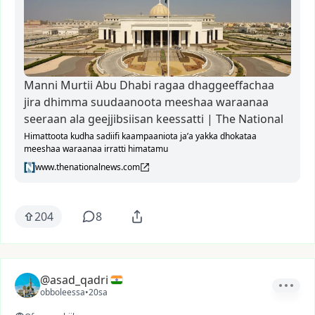
Manni Murtii Abu Dhabi ragaa dhaggeeffachaa
jira dhimma suudaanoota meeshaa waraanaa
seeraan ala geejjibsiisan keessatti | The National
Himattoota kudha sadiifi kaampaaniota ja’a yakka dhokataa
meeshaa waraanaa irratti himatamu
www.thenationalnews.com
204
8
@asad_qadri
obboleessa
•
20sa