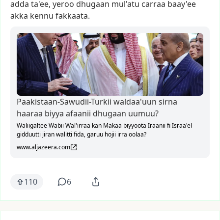
adda
ta'ee,
yeroo
dhugaan
mul'atu
carraa
baay'ee
akka
kennu
fakkaata.
Paakistaan-Sawudii-Turkii waldaa'uun sirna
haaraa biyya afaanii dhugaan uumuu?
Waliigaltee Wabii Wal'irraa kan Makaa biyyoota Iraanii fi Israa'el
gidduutti jiran walitti fida, garuu hojii irra oolaa?
www.aljazeera.com
110
6