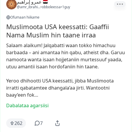
عمرو إبراهيم
@amr_ibrahim1
•
obboleessa
•
1guy
Ofumaan hiikame
Muslimoota USA keessatti: Gaaffii
Nama Muslim hin taane irraa
Salaam
alaikum!
Jalqabatti
waan
tokko
himachuu
barbaada
–
ani
amantaa
hin
qabu,
atheist
dha.
Garuu
namoota
wanta
isaan
hojjetaniin
murtessuuf
yaada,
utuu
amantii
isaan
hordofaniin
hin
taane.
Yeroo
dhihootti
USA
keessatti,
jibba
Muslimoota
irratti
qabatamtee
dhangala’aa
jirti.
Wantootni
baay’een
fok…
Dabalataa agarsiisi
262
7