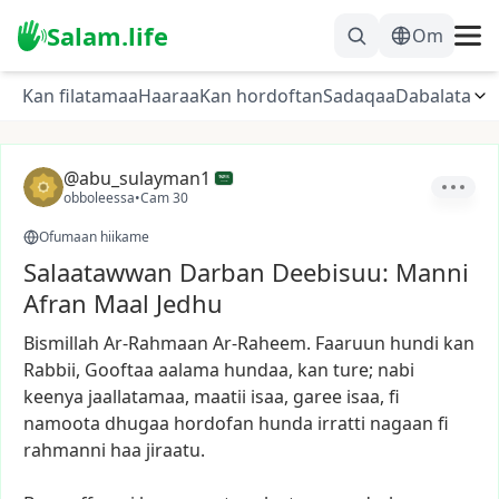
Salam.life
Om
Kan filatamaa
Haaraa
Kan hordoftan
Sadaqaa
Dabalata
@abu_sulayman1
obboleessa
•
Cam 30
Ofumaan hiikame
Salaatawwan Darban Deebisuu: Manni
Afran Maal Jedhu
Bismillah
Ar-Rahmaan
Ar-Raheem.
Faaruun
hundi
kan
Rabbii,
Gooftaa
aalama
hundaa,
kan
ture;
nabi
keenya
jaallatamaa,
maatii
isaa,
garee
isaa,
fi
namoota
dhugaa
hordofan
hunda
irratti
nagaan
fi
rahmanni
haa
jiraatu.