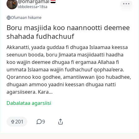
@omargamal
obboleessa
•
18sa
Ofumaan hiikame
Boru masjiida koo naannootti deemee
shahada fudhachuuf
Akkanatti,
yaada
guddaa
fi
dhugaa
Islaamaa
keessa
seenuun
booda,
boru
Jimaata
masjiidaatti
haadha
koo
wajjin
deemee
dhugaa
fi
ergamaa
Allahaa
fi
ummata
Islaamaa
wajjin
fudhachuuf
qophaa’eera.
Qorannoo
koo
godhee,
amantiiwwan
ijoo
hubadhee,
dhugaan
ammoo
yaadni
keessan
dhugaa
natti
agarsiiseera.
Kara…
Dabalataa agarsiisi
201
9