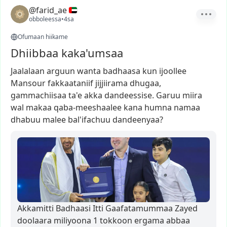
@farid_ae
obboleessa
•
4sa
Ofumaan hiikame
Dhiibbaa kaka'umsaa
Jaalalaan
arguun
wanta
badhaasa
kun
ijoollee
Mansour
fakkaataniif
jijjiirama
dhugaa,
gammachiisaa
ta'e
akka
dandeessise.
Garuu
miira
wal
makaa
qaba-meeshaalee
kana
humna
namaa
dhabuu
malee
bal'ifachuu
dandeenyaa?
Akkamitti Badhaasi Itti Gaafatamummaa Zayed
doolaara miliyoona 1 tokkoon ergama abbaa