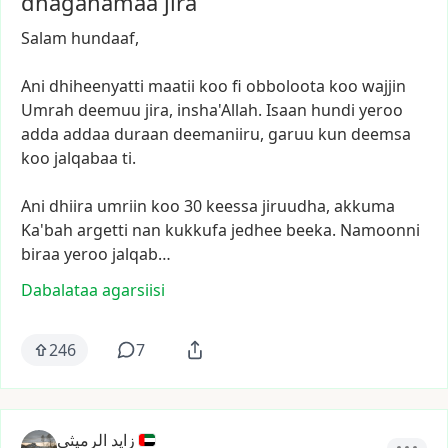
dhagahamaa jira
Salam
hundaaf,
Ani
dhiheenyatti
maatii
koo
fi
obboloota
koo
wajjin
Umrah
deemuu
jira,
insha'Allah.
Isaan
hundi
yeroo
adda
addaa
duraan
deemaniiru,
garuu
kun
deemsa
koo
jalqabaa
ti.
Ani
dhiira
umriin
koo
30
keessa
jiruudha,
akkuma
Ka'bah
argetti
nan
kukkufa
jedhee
beeka.
Namoonni
biraa
yeroo
jalqab…
Dabalataa agarsiisi
246
7
زايد الرميثي