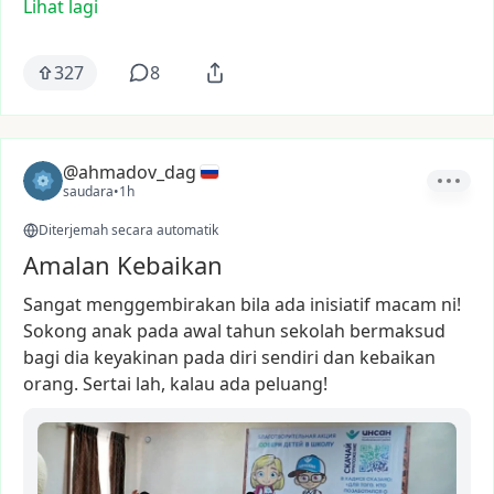
Lihat lagi
327
8
@ahmadov_dag
saudara
•
1h
Diterjemah secara automatik
Amalan Kebaikan
Sangat
menggembirakan
bila
ada
inisiatif
macam
ni!
Sokong
anak
pada
awal
tahun
sekolah
bermaksud
bagi
dia
keyakinan
pada
diri
sendiri
dan
kebaikan
orang.
Sertai
lah,
kalau
ada
peluang!