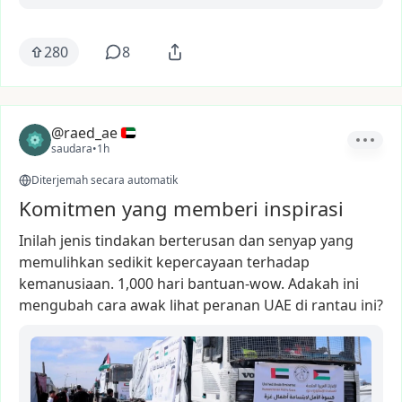
280
8
@raed_ae
saudara
•
1h
Diterjemah secara automatik
Komitmen yang memberi inspirasi
Inilah
jenis
tindakan
berterusan
dan
senyap
yang
memulihkan
sedikit
kepercayaan
terhadap
kemanusiaan.
1,000
hari
bantuan-wow.
Adakah
ini
mengubah
cara
awak
lihat
peranan
UAE
di
rantau
ini?