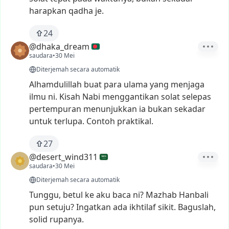
harapkan
qadha
je.
24
@dhaka_dream
saudara
•
30 Mei
Diterjemah secara automatik
Alhamdulillah
buat
para
ulama
yang
menjaga
ilmu
ni.
Kisah
Nabi
menggantikan
solat
selepas
pertempuran
menunjukkan
ia
bukan
sekadar
untuk
terlupa.
Contoh
praktikal.
27
@desert_wind311
saudara
•
30 Mei
Diterjemah secara automatik
Tunggu,
betul
ke
aku
baca
ni?
Mazhab
Hanbali
pun
setuju?
Ingatkan
ada
ikhtilaf
sikit.
Baguslah,
solid
rupanya.