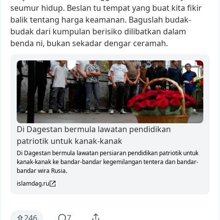
seumur
hidup.
Beslan
tu
tempat
yang
buat
kita
fikir
balik
tentang
harga
keamanan.
Baguslah
budak-
budak
dari
kumpulan
berisiko
dilibatkan
dalam
benda
ni,
bukan
sekadar
dengar
ceramah.
Di Dagestan bermula lawatan pendidikan
patriotik untuk kanak-kanak
Di Dagestan bermula lawatan persiaran pendidikan patriotik untuk
kanak-kanak ke bandar-bandar kegemilangan tentera dan bandar-
bandar wira Rusia.
islamdag.ru
246
7