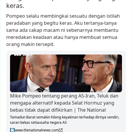
keras.
Pompeo
selalu
membingkai
sesuatu
dengan
istilah
peradaban
yang
begitu
keras.
Aku
tertanya-tanya
sama
ada
cakap
macam
ni
sebenarnya
membantu
meredakan
keadaan
atau
hanya
membuat
semua
orang
makin
tersepit.
Mike Pompeo tentang perang AS-Iran, Teluk dan
mengapa alternatif kepada Selat Hormuz yang
bebas tidak dapat difikirkan | The National
Tamadun Barat semakin hilang keyakinan terhadap dirinya sendiri,
saran bekas setiausaha negara AS
www.thenationalnews.com