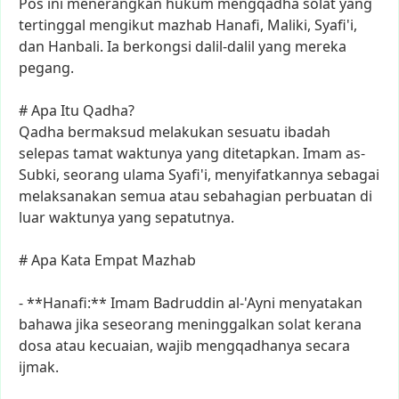
Pos
ini
menerangkan
hukum
mengqadha
solat
yang
tertinggal
mengikut
mazhab
Hanafi,
Maliki,
Syafi'i,
dan
Hanbali.
Ia
berkongsi
dalil-dalil
yang
mereka
pegang.
#
Apa
Itu
Qadha?
Qadha
bermaksud
melakukan
sesuatu
ibadah
selepas
tamat
waktunya
yang
ditetapkan.
Imam
as-
Subki,
seorang
ulama
Syafi'i,
menyifatkannya
sebagai
melaksanakan
semua
atau
sebahagian
perbuatan
di
luar
waktunya
yang
sepatutnya.
#
Apa
Kata
Empat
Mazhab
-
**Hanafi:**
Imam
Badruddin
al-'Ayni
menyatakan
bahawa
jika
seseorang
meninggalkan
solat
kerana
dosa
atau
kecuaian,
wajib
mengqadhanya
secara
ijmak.