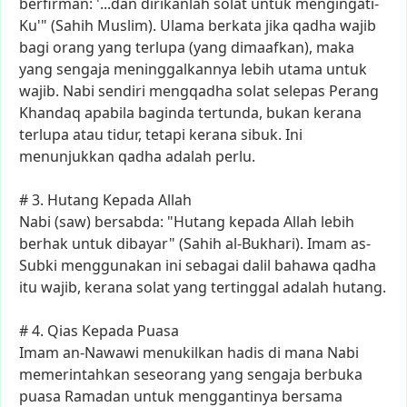
berfirman:
'...dan
dirikanlah
solat
untuk
mengingati-
Ku'"
(Sahih
Muslim).
Ulama
berkata
jika
qadha
wajib
bagi
orang
yang
terlupa
(yang
dimaafkan),
maka
yang
sengaja
meninggalkannya
lebih
utama
untuk
wajib.
Nabi
sendiri
mengqadha
solat
selepas
Perang
Khandaq
apabila
baginda
tertunda,
bukan
kerana
terlupa
atau
tidur,
tetapi
kerana
sibuk.
Ini
menunjukkan
qadha
adalah
perlu.
#
3.
Hutang
Kepada
Allah
Nabi
(saw)
bersabda:
"Hutang
kepada
Allah
lebih
berhak
untuk
dibayar"
(Sahih
al-Bukhari).
Imam
as-
Subki
menggunakan
ini
sebagai
dalil
bahawa
qadha
itu
wajib,
kerana
solat
yang
tertinggal
adalah
hutang.
#
4.
Qias
Kepada
Puasa
Imam
an-Nawawi
menukilkan
hadis
di
mana
Nabi
memerintahkan
seseorang
yang
sengaja
berbuka
puasa
Ramadan
untuk
menggantinya
bersama