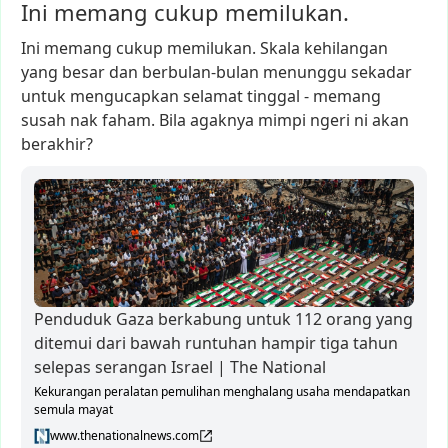
Ini memang cukup memilukan.
Ini
memang
cukup
memilukan.
Skala
kehilangan
yang
besar
dan
berbulan-bulan
menunggu
sekadar
untuk
mengucapkan
selamat
tinggal
-
memang
susah
nak
faham.
Bila
agaknya
mimpi
ngeri
ni
akan
berakhir?
Penduduk Gaza berkabung untuk 112 orang yang
ditemui dari bawah runtuhan hampir tiga tahun
selepas serangan Israel | The National
Kekurangan peralatan pemulihan menghalang usaha mendapatkan
semula mayat
www.thenationalnews.com