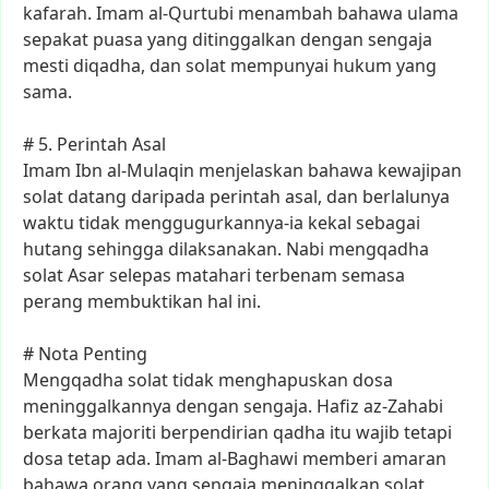
kafarah.
Imam
al-Qurtubi
menambah
bahawa
ulama
sepakat
puasa
yang
ditinggalkan
dengan
sengaja
mesti
diqadha,
dan
solat
mempunyai
hukum
yang
sama.
#
5.
Perintah
Asal
Imam
Ibn
al-Mulaqin
menjelaskan
bahawa
kewajipan
solat
datang
daripada
perintah
asal,
dan
berlalunya
waktu
tidak
menggugurkannya-ia
kekal
sebagai
hutang
sehingga
dilaksanakan.
Nabi
mengqadha
solat
Asar
selepas
matahari
terbenam
semasa
perang
membuktikan
hal
ini.
#
Nota
Penting
Mengqadha
solat
tidak
menghapuskan
dosa
meninggalkannya
dengan
sengaja.
Hafiz
az-Zahabi
berkata
majoriti
berpendirian
qadha
itu
wajib
tetapi
dosa
tetap
ada.
Imam
al-Baghawi
memberi
amaran
bahawa
orang
yang
sengaja
meninggalkan
solat