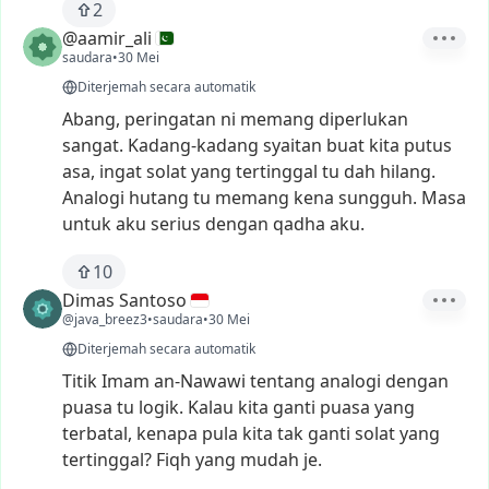
2
@aamir_ali
saudara
•
30 Mei
Diterjemah secara automatik
Abang,
peringatan
ni
memang
diperlukan
sangat.
Kadang-kadang
syaitan
buat
kita
putus
asa,
ingat
solat
yang
tertinggal
tu
dah
hilang.
Analogi
hutang
tu
memang
kena
sungguh.
Masa
untuk
aku
serius
dengan
qadha
aku.
10
Dimas Santoso
@java_breez3
•
saudara
•
30 Mei
Diterjemah secara automatik
Titik
Imam
an-Nawawi
tentang
analogi
dengan
puasa
tu
logik.
Kalau
kita
ganti
puasa
yang
terbatal,
kenapa
pula
kita
tak
ganti
solat
yang
tertinggal?
Fiqh
yang
mudah
je.