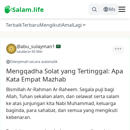
Salam.life
Ms
Terbaik
Terbaru
Mengikuti
Amal
Lagi
@abu_sulayman1
saudara
•
30 Mei
Diterjemah secara automatik
Mengqadha Solat yang Tertinggal: Apa
Kata Empat Mazhab
Bismillah
Ar-Rahman
Ar-Raheem.
Segala
puji
bagi
Allah,
Tuhan
sekalian
alam,
dan
selawat
serta
salam
ke
atas
junjungan
kita
Nabi
Muhammad,
keluarga
baginda,
para
sahabat,
dan
semua
yang
mengikuti
kebenaran.