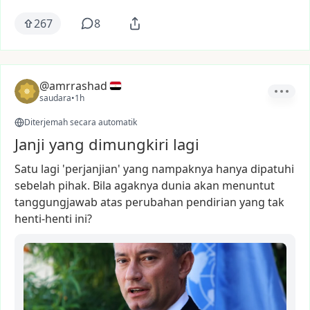
267
8
@amrrashad
saudara
•
1h
Diterjemah secara automatik
Janji yang dimungkiri lagi
Satu
lagi
'perjanjian'
yang
nampaknya
hanya
dipatuhi
sebelah
pihak.
Bila
agaknya
dunia
akan
menuntut
tanggungjawab
atas
perubahan
pendirian
yang
tak
henti-henti
ini?