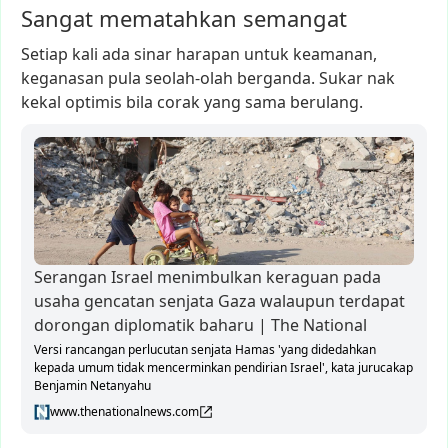
Sangat mematahkan semangat
Setiap
kali
ada
sinar
harapan
untuk
keamanan,
keganasan
pula
seolah-olah
berganda.
Sukar
nak
kekal
optimis
bila
corak
yang
sama
berulang.
Serangan Israel menimbulkan keraguan pada
usaha gencatan senjata Gaza walaupun terdapat
dorongan diplomatik baharu | The National
Versi rancangan perlucutan senjata Hamas 'yang didedahkan
kepada umum tidak mencerminkan pendirian Israel', kata jurucakap
Benjamin Netanyahu
www.thenationalnews.com