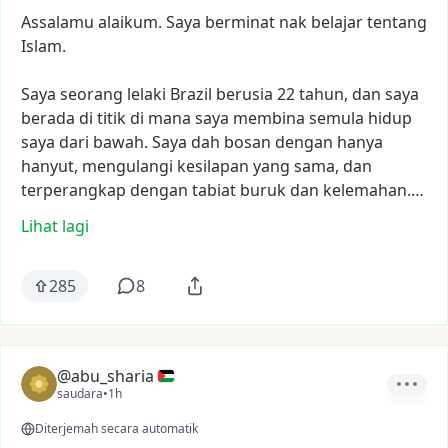
Assalamu
alaikum.
Saya
berminat
nak
belajar
tentang
Islam.
Saya
seorang
lelaki
Brazil
berusia
22
tahun,
dan
saya
berada
di
titik
di
mana
saya
membina
semula
hidup
saya
dari
bawah.
Saya
dah
bosan
dengan
hanya
hanyut,
mengulangi
kesilapan
yang
sama,
dan
terperangkap
dengan
tabiat
buruk
dan
kelemahan.…
Lihat lagi
285
8
@abu_sharia
saudara
•
1h
Diterjemah secara automatik