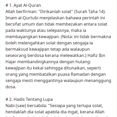
#
1.
Ayat
Al-Quran
Allah
berfirman:
"Dirikanlah
solat"
(Surah
Taha
14).
Imam
al-Qurtubi
menjelaskan
bahawa
perintah
ini
bersifat
umum
dan
tidak
membezakan
antara
solat
pada
waktunya
atau
selepasnya,
maka
ia
membayangkan
kewajipan.
(Nota:
ini
tidak
bermakna
boleh
melengahkan
solat
dengan
sengaja-ia
bermaksud
kewajipan
tetap
ada
walaupun
seseorang
berdosa
kerana
melewatkan.)
Hafiz
Ibn
Hajar
membandingkannya
dengan
hutang:
kewajipan
itu
kekal
sehingga
ditunaikan,
seperti
orang
yang
membatalkan
puasa
Ramadan
dengan
sengaja
mesti
menggantinya
walaupun
menanggung
dosa.
#
2.
Hadis
Tentang
Lupa
Nabi
(saw)
bersabda:
"Sesiapa
yang
terlupa
solat,
hendaklah
dia
solat
apabila
dia
ingat,
kerana
Allah