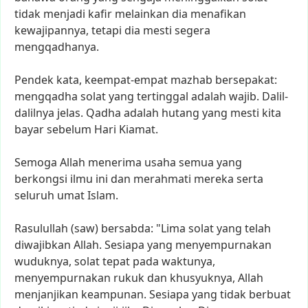
tidak
menjadi
kafir
melainkan
dia
menafikan
kewajipannya,
tetapi
dia
mesti
segera
mengqadhanya.
Pendek
kata,
keempat-empat
mazhab
bersepakat:
mengqadha
solat
yang
tertinggal
adalah
wajib.
Dalil-
dalilnya
jelas.
Qadha
adalah
hutang
yang
mesti
kita
bayar
sebelum
Hari
Kiamat.
Semoga
Allah
menerima
usaha
semua
yang
berkongsi
ilmu
ini
dan
merahmati
mereka
serta
seluruh
umat
Islam.
Rasulullah
(saw)
bersabda:
"Lima
solat
yang
telah
diwajibkan
Allah.
Sesiapa
yang
menyempurnakan
wuduknya,
solat
tepat
pada
waktunya,
menyempurnakan
rukuk
dan
khusyuknya,
Allah
menjanjikan
keampunan.
Sesiapa
yang
tidak
berbuat