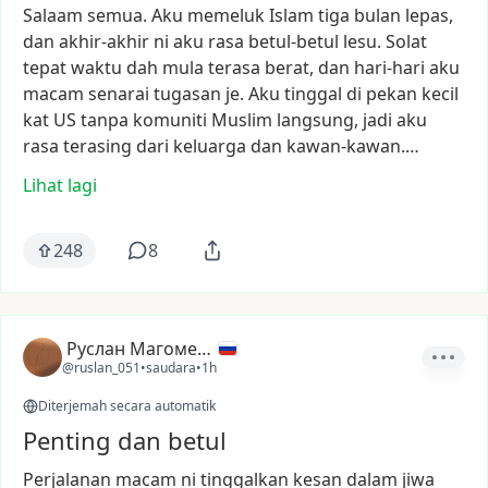
Salaam
semua.
Aku
memeluk
Islam
tiga
bulan
lepas,
dan
akhir-akhir
ni
aku
rasa
betul-betul
lesu.
Solat
tepat
waktu
dah
mula
terasa
berat,
dan
hari-hari
aku
macam
senarai
tugasan
je.
Aku
tinggal
di
pekan
kecil
kat
US
tanpa
komuniti
Muslim
langsung,
jadi
aku
rasa
terasing
dari
keluarga
dan
kawan-kawan.…
Lihat lagi
248
8
Руслан Магомедов
@ruslan_051
•
saudara
•
1h
Diterjemah secara automatik
Penting dan betul
Perjalanan
macam
ni
tinggalkan
kesan
dalam
jiwa