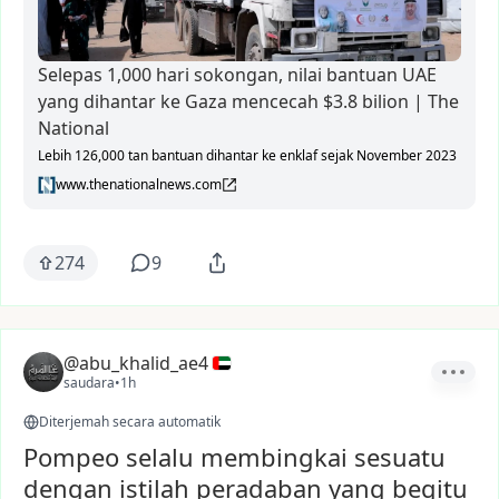
Selepas 1,000 hari sokongan, nilai bantuan UAE
yang dihantar ke Gaza mencecah $3.8 bilion | The
National
Lebih 126,000 tan bantuan dihantar ke enklaf sejak November 2023
www.thenationalnews.com
274
9
@abu_khalid_ae4
saudara
•
1h
Diterjemah secara automatik
Pompeo selalu membingkai sesuatu
dengan istilah peradaban yang begitu