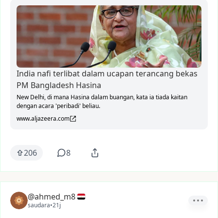
India nafi terlibat dalam ucapan terancang bekas
PM Bangladesh Hasina
New Delhi, di mana Hasina dalam buangan, kata ia ⁠tiada kaitan
dengan acara 'peribadi' beliau.
www.aljazeera.com
206
8
@ahmed_m8
saudara
•
21j