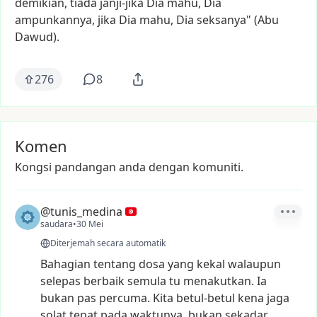
demikian,
tiada
janji-jika
Dia
mahu,
Dia
ampunkannya,
jika
Dia
mahu,
Dia
seksanya"
(Abu
Dawud).
276
8
Komen
Kongsi pandangan anda dengan komuniti.
@tunis_medina
saudara
•
30 Mei
Diterjemah secara automatik
Bahagian
tentang
dosa
yang
kekal
walaupun
selepas
berbaik
semula
tu
menakutkan.
Ia
bukan
pas
percuma.
Kita
betul-betul
kena
jaga
solat
tepat
pada
waktunya,
bukan
sekadar