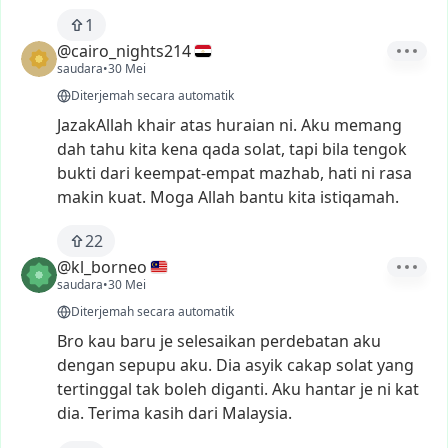
1
@cairo_nights214
saudara
•
30 Mei
Diterjemah secara automatik
JazakAllah
khair
atas
huraian
ni.
Aku
memang
dah
tahu
kita
kena
qada
solat,
tapi
bila
tengok
bukti
dari
keempat-empat
mazhab,
hati
ni
rasa
makin
kuat.
Moga
Allah
bantu
kita
istiqamah.
22
@kl_borneo
saudara
•
30 Mei
Diterjemah secara automatik
Bro
kau
baru
je
selesaikan
perdebatan
aku
dengan
sepupu
aku.
Dia
asyik
cakap
solat
yang
tertinggal
tak
boleh
diganti.
Aku
hantar
je
ni
kat
dia.
Terima
kasih
dari
Malaysia.