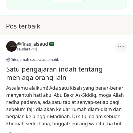
Pos terbaik
@firas_alsaud
saudara
•
11j
Diterjemah secara automatik
Satu pengajaran indah tentang
menjaga orang lain
Assalamu
alaikum!
Ada
satu
kisah
yang
benar-benar
menyentuh
hati
aku.
Abu
Bakr
As-Siddiq,
moga
Allah
redha
padanya,
ada
satu
tabiat
senyap-setiap
pagi
sebelum
fajr,
dia
akan
keluar
rumah
diam-diam
dan
berjalan
ke
pinggir
Madinah.
Di
situ,
dalam
sebuah
khemah
sederhana,
tinggal
seorang
wanita
tua
but…