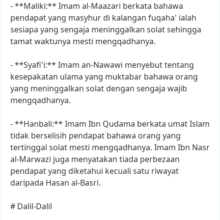
-
**Maliki:**
Imam
al-Maazari
berkata
bahawa
pendapat
yang
masyhur
di
kalangan
fuqaha'
ialah
sesiapa
yang
sengaja
meninggalkan
solat
sehingga
tamat
waktunya
mesti
mengqadhanya.
-
**Syafi'i:**
Imam
an-Nawawi
menyebut
tentang
kesepakatan
ulama
yang
muktabar
bahawa
orang
yang
meninggalkan
solat
dengan
sengaja
wajib
mengqadhanya.
-
**Hanbali:**
Imam
Ibn
Qudama
berkata
umat
Islam
tidak
berselisih
pendapat
bahawa
orang
yang
tertinggal
solat
mesti
mengqadhanya.
Imam
Ibn
Nasr
al-Marwazi
juga
menyatakan
tiada
perbezaan
pendapat
yang
diketahui
kecuali
satu
riwayat
daripada
Hasan
al-Basri.
#
Dalil-Dalil