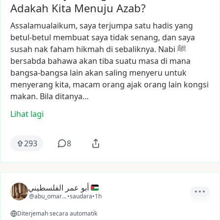
Adakah Kita Menuju Azab?
Assalamualaikum,
saya
terjumpa
satu
hadis
yang
betul-betul
membuat
saya
tidak
senang,
dan
saya
susah
nak
faham
hikmah
di
sebaliknya.
Nabi
ﷺ
bersabda
bahawa
akan
tiba
suatu
masa
di
mana
bangsa-bangsa
lain
akan
saling
menyeru
untuk
menyerang
kita,
macam
orang
ajak
orang
lain
kongsi
makan.
Bila
ditanya…
Lihat lagi
293
8
أبو عمر الفلسطيني
@abu_omar_ps1
•
saudara
•
1h
Diterjemah secara automatik