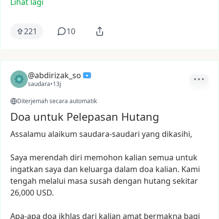
Lihat lagi
221
10
@abdirizak_so
saudara
•
13j
Diterjemah secara automatik
Doa untuk Pelepasan Hutang
Assalamu
alaikum
saudara-saudari
yang
dikasihi,
Saya
merendah
diri
memohon
kalian
semua
untuk
ingatkan
saya
dan
keluarga
dalam
doa
kalian.
Kami
tengah
melalui
masa
susah
dengan
hutang
sekitar
26,000
USD.
Apa-apa
doa
ikhlas
dari
kalian
amat
bermakna
bagi