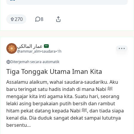
270
8
عمار المالكي
@ammar_alm
•
saudara
•
1h
Diterjemah secara automatik
Tiga Tonggak Utama Iman Kita
Assalamu
alaikum,
wahai
saudara-saudariku.
Aku
baru
teringat
satu
hadis
indah
di
mana
Nabi
ﷺ
mengajar
kita
inti
agama
kita.
Suatu
hari,
seorang
lelaki
asing
berpakaian
putih
bersih
dan
rambut
hitam
pekat
datang
kepada
Nabi
ﷺ,
dan
tiada
siapa
kenal
dia.
Dia
duduk
sangat
dekat
sampai
lututnya
bersentu…