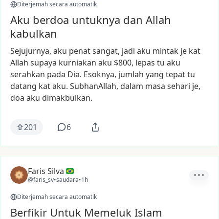
Diterjemah secara automatik
Aku berdoa untuknya dan Allah
kabulkan
Sejujurnya,
aku
penat
sangat,
jadi
aku
mintak
je
kat
Allah
supaya
kurniakan
aku
$800,
lepas
tu
aku
serahkan
pada
Dia.
Esoknya,
jumlah
yang
tepat
tu
datang
kat
aku.
SubhanAllah,
dalam
masa
sehari
je,
doa
aku
dimakbulkan.
201
6
Faris Silva
@faris_sv
•
saudara
•
1h
Diterjemah secara automatik
Berfikir Untuk Memeluk Islam