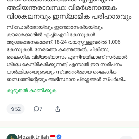
അടിയന്തരാവസ്ഥ: വിമർശനാത്മക
വിശകലനവും ഇസ്ലാമിക പരിഹാരവും
സിഡോർജോയിലും
ഇന്തോനേഷ്യയിലും
കൗമാരക്കാരിൽ
എച്ച്ഐവി
കേസുകൾ
ആശങ്കാജനകമാണ്,
18-24
വയസ്സുള്ളവരിൽ
1,006
കേസുകൾ.
നേരത്തെ
കണ്ടെത്തൽ,
ചികിത്സ,
ലൈംഗിക
വിദ്യാഭ്യാസം
എന്നിവയിലാണ്
സർക്കാർ
ശ്രദ്ധ
കേന്ദ്രീകരിക്കുന്നത്,
എന്നാൽ
ഈ
സമീപനം
ധാർമ്മികതയുടെയും
സ്വതന്ത്രമായ
ലൈംഗിക
ബന്ധത്തിന്റെയും
അടിസ്ഥാന
പ്രശ്നങ്ങൾ
സ്പർശി…
കൂടുതൽ കാണിക്കുക
52
7
Mozaik Inilah