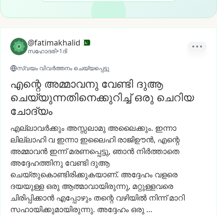
@fatimakhalid
സഹോദരി
•
1ദി
സ്വയം വിവർത്തനം ചെയ്യപ്പെട്ടു
എന്റെ അമ്മാവനു വേണ്ടി ദുആ
ചെയ്യുന്നതിനെക്കുറിച്ച് ഒരു ചെറിയ
ചോദ്യം
എല്ലാവർക്കും
അസ്സലാമു
അലൈക്കും.
ഇന്നാ
ലില്ലാഹി
വ
ഇന്നാ
ഇലൈഹി
രാജിഊൻ,
എന്റെ
അമ്മാവൻ
ഇന്ന്
മരണപ്പെട്ടു,
ഞാൻ
നിർത്താതെ
അദ്ദേഹത്തിനു
വേണ്ടി
ദുആ
ചെയ്തുകൊണ്ടിരിക്കുകയാണ്.
അദ്ദേഹം
വളരെ
ദയയുള്ള
ഒരു
ആത്മാവായിരുന്നു,
മറ്റുള്ളവരെ
ചിരിപ്പിക്കാൻ
എപ്പോഴും
തന്റെ
വഴിയിൽ
നിന്ന്
മാറി
സഹായിക്കുമായിരുന്നു.
അദ്ദേഹം
ഒരു
…