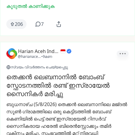
കൂടുതൽ കാണിക്കുക
206
7
Harian Aceh Indonesia
@harianacehindonesia
•
9മണ
സ്വയം വിവർത്തനം ചെയ്യപ്പെട്ടു
തെക്കൻ ലെബനാനിൽ ബോംബ്
സ്ഫോടനത്തിൽ രണ്ട് ഇസ്രായേൽ
സൈനികർ മരിച്ചു
ബുധനാഴ്ച
(5/8/2026)
തെക്കൻ
ലെബനാനിലെ
മജ്ദൽ
സൂൺ
ഗ്രാമത്തിലെ
ഒരു
കെട്ടിടത്തിൽ
ബോംബ്
കെണിയിൽ
പെട്ട്
രണ്ട്
ഇസ്രായേൽ
റിസർവ്
സൈനികരായ
ഹരേൽ
ബിരെൻസ്റ്റോക്കും
തമിർ
വക്നിനും
മരിച്ചു.
സംഭവത്തിൽ
മറ്റ്
നിരവധി