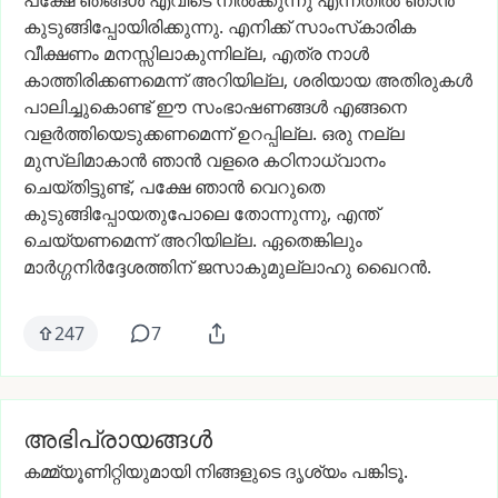
പക്ഷേ
ഞങ്ങൾ
എവിടെ
നിൽക്കുന്നു
എന്നതിൽ
ഞാൻ
കുടുങ്ങിപ്പോയിരിക്കുന്നു.
എനിക്ക്
സാംസ്‌കാരിക
വീക്ഷണം
മനസ്സിലാകുന്നില്ല,
എത്ര
നാൾ
കാത്തിരിക്കണമെന്ന്
അറിയില്ല,
ശരിയായ
അതിരുകൾ
പാലിച്ചുകൊണ്ട്
ഈ
സംഭാഷണങ്ങൾ
എങ്ങനെ
വളർത്തിയെടുക്കണമെന്ന്
ഉറപ്പില്ല.
ഒരു
നല്ല
മുസ്‌ലിമാകാൻ
ഞാൻ
വളരെ
കഠിനാധ്വാനം
ചെയ്തിട്ടുണ്ട്,
പക്ഷേ
ഞാൻ
വെറുതെ
കുടുങ്ങിപ്പോയതുപോലെ
തോന്നുന്നു,
എന്ത്
ചെയ്യണമെന്ന്
അറിയില്ല.
ഏതെങ്കിലും
മാർഗ്ഗനിർദ്ദേശത്തിന്
ജസാകുമുല്ലാഹു
ഖൈറൻ.
247
7
അഭിപ്രായങ്ങൾ
കമ്മ്യൂണിറ്റിയുമായി നിങ്ങളുടെ ദൃശ്യം പങ്കിടൂ.