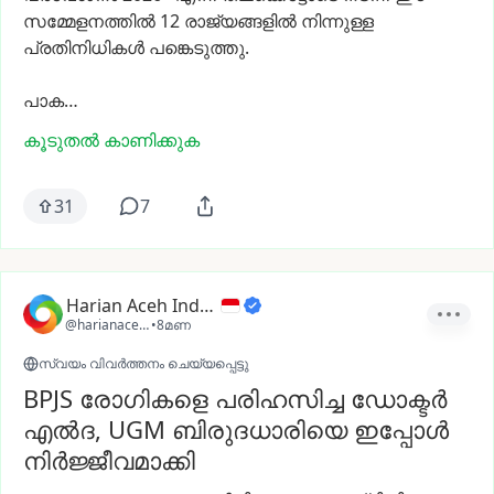
സമ്മേളനത്തിൽ
12
രാജ്യങ്ങളിൽ
നിന്നുള്ള
പ്രതിനിധികൾ
പങ്കെടുത്തു.
പാക…
കൂടുതൽ കാണിക്കുക
31
7
Harian Aceh Indonesia
@harianacehindonesia
•
8മണ
സ്വയം വിവർത്തനം ചെയ്യപ്പെട്ടു
BPJS രോഗികളെ പരിഹസിച്ച ഡോക്ടർ
എൽദ, UGM ബിരുദധാരിയെ ഇപ്പോൾ
നിർജ്ജീവമാക്കി