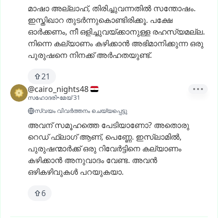
മാഷാ
അല്ലാഹ്,
തിരിച്ചുവന്നതിൽ
സന്തോഷം.
ഇസ്തിഖാറ
തുടർന്നുകൊണ്ടിരിക്കൂ.
പക്ഷേ
ഓർക്കണം,
നീ
ഒളിച്ചുവയ്ക്കാനുള്ള
രഹസ്യമല്ല.
നിന്നെ
കല്യാണം
കഴിക്കാൻ
അഭിമാനിക്കുന്ന
ഒരു
പുരുഷനെ
നിനക്ക്
അർഹതയുണ്ട്.
21
@cairo_nights48
സഹോദരി
•
മേയ് 31
സ്വയം വിവർത്തനം ചെയ്യപ്പെട്ടു
അവന്
സമൂഹത്തെ
പേടിയാണോ?
അതൊരു
റെഡ്
ഫ്ലാഗ്
ആണ്,
പെണ്ണേ.
ഇസ്ലാമിൽ,
പുരുഷന്മാർക്ക്
ഒരു
റിവേർട്ടിനെ
കല്യാണം
കഴിക്കാൻ
അനുവാദം
വേണ്ട.
അവൻ
ഒഴികഴിവുകൾ
പറയുകയാ.
6