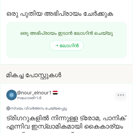
ഒരു പുതിയ അഭിപ്രായം ചേർക്കുക
ഒരു അഭിപ്രായം ഇടാൻ ലോഗിൻ ചെയ്യൂ
ലോഗിൻ
മികച്ച പോസ്റ്റുകൾ
@nour_elnour1
സഹോദരി
•
1ദി
സ്വയം വിവർത്തനം ചെയ്യപ്പെട്ടു
ട്രിഗറുകളിൽ നിന്നുള്ള ട്രോമ, പാനിക്
എന്നിവ ഇസ്ലാമികമായി കൈകാര്യം