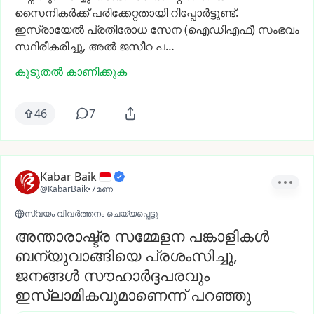
സൈനികർക്ക്
പരിക്കേറ്റതായി
റിപ്പോർട്ടുണ്ട്.
ഇസ്രായേൽ
പ്രതിരോധ
സേന
(ഐഡിഎഫ്)
സംഭവം
സ്ഥിരീകരിച്ചു,
അൽ
ജസീറ
പ…
കൂടുതൽ കാണിക്കുക
46
7
Kabar Baik
@KabarBaik
•
7മണ
സ്വയം വിവർത്തനം ചെയ്യപ്പെട്ടു
അന്താരാഷ്ട്ര സമ്മേളന പങ്കാളികൾ
ബന്യുവാങ്ങിയെ പ്രശംസിച്ചു,
ജനങ്ങൾ സൗഹാർദ്ദപരവും
ഇസ്ലാമികവുമാണെന്ന് പറഞ്ഞു