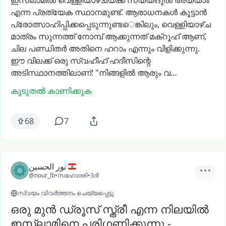
ഇസ്‌ലാമിൽ
വെള്ളിയാഴ്‌ചയ്‌ക്ക്
സയ്യിദുൽ
അയ്യാം
എന്ന
പ്രത്യേക
സ്ഥാനമുണ്ട്.
ആരാധനകൾ
കൂട്ടാൻ
പ്രോത്സാഹിപ്പിക്കപ്പെടുന്നുണ്ട
െങ്കിലും,
വെള്ളിയാഴ്‌ച
മാത്രം
സുന്നത്ത്
നോമ്പ്
ആക്കുന്നത്
മക്റൂഹ്
ആണ്,
ചില
പണ്ഡിതർ
അതിനെ
ഹറാം
എന്നും
വിളിക്കുന്നു.
ഈ
വിലക്ക്
ഒരു
സ്വഹീഹ്
ഹദീസിന്റെ
അടിസ്ഥാനത്തിലാണ്:
"നിങ്ങളിൽ
ആരും
വ…
കൂടുതൽ കാണിക്കുക
68
7
نور الحسين
@nour_lb
•
സഹോദരി
•
3ദി
സ്വയം വിവർത്തനം ചെയ്യപ്പെട്ടു
ഒരു മുൻ ഡ്രൂസ് സ്ത്രീ എന്ന നിലയിൽ
ഇസ്‌ലാമിനെ പരിഗണിക്കുന്നു -