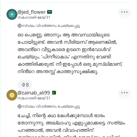
@jed_flower
സഹോദരി
•
മേയ് 31
സ്വയം വിവർത്തനം ചെയ്യപ്പെട്ടു
ഓ
പെണ്ണേ,
ഞാനും
ആ
അവസ്ഥയിലൂടെ
പോയിട്ടുണ്ട്.
അവൻ
സീരിയസ്
ആണെങ്കിൽ,
അവൻ്റെ
വീട്ടുകാരെ
ഉടനെ
ഇൻവോൾവ്
ചെയ്യും.
‘പിന്നീടാകാം’
എന്നതിനു
വേണ്ടി
കാത്തിരിക്കരുത്.
നീ
ഇപ്പോൾ
ഒരു
മുസ്ലിമാണ്,
നിൻ്റെ
അന്തസ്സ്
കാത്തുസൂക്ഷിക്കൂ.
8
@zainab_ali99
സഹോദരി
•
മേയ് 31
സ്വയം വിവർത്തനം ചെയ്യപ്പെട്ടു
ചേച്ചി,
നിന്റെ
കഥ
കേൾക്കുമ്പോൾ
ഭാരം
തോന്നുന്നു.
അല്ലാഹു
എളുപ്പമാക്കട്ടെ.
സത്യം
പറഞ്ഞാൽ,
അവൻ
വിവാഹത്തിന്