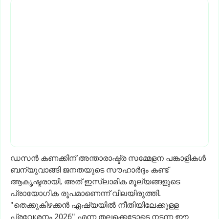
ഡസൻ
കണക്കിന്
അന്താരാഷ്ട്ര
സമ്മേളന
പങ്കാളികൾ
ബന്യുവാങ്ങി
ജനതയുടെ
സൗഹാർദ്ദം
കണ്ട്
ആകൃഷ്ടരായി,
അത്
ഇസ്ലാമിക
മൂല്യങ്ങളുടെ
പ്രായോഗിക
രൂപമാണെന്ന്
വിലയിരുത്തി.
"തെക്കുകിഴക്കൻ
ഏഷ്യയിൽ
നീതിയിലേക്കുള്ള
പ്രവേശനം
2026"
എന്ന
തലക്കെട്ടോടെ
നടന്ന
ഈ