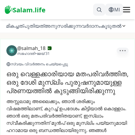
Salam.life
Ml
മികച്ചത്
പുതിയത്
അനുസരിക്കുന്നവർ
ദാനം
കൂടുതൽ
@salmah_18
സഹോദരി
•
മേയ് 31
സ്വയം വിവർത്തനം ചെയ്യപ്പെട്ടു
ഒരു വെള്ളക്കാരിയായ മതപരിവർത്തിത,
ഒരു ദേശി മുസ്‌ലിം പുരുഷനുമായുള്ള
പ്രണയത്തിൽ കുടുങ്ങിയിരിക്കുന്നു
അസ്സലാമു
അലൈക്കും,
ഞാൻ
ശരിക്കും
വിഷമത്തിലാണ്,
കുറച്ച്
ഉപദേശം
കിട്ടിയാൽ
കൊള്ളാം.
ഞാൻ
ഒരു
മതപരിവർത്തിതയാണ്,
ഇസ്‌ലാം
സ്വീകരിക്കുന്നതിന്
മുൻപ്
ഒരു
മുസ്‌ലിം
പയ്യനുമായി
ഹറാമായ
ഒരു
ബന്ധത്തിലായിരുന്നു.
ഞങ്ങൾ