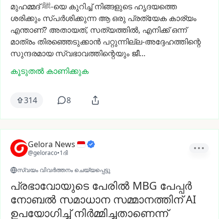
മുഹമ്മദ്
ﷺ-യെ
കുറിച്ച്
നിങ്ങളുടെ
ഹൃദയത്തെ
ശരിക്കും
സ്പർശിക്കുന്ന
ആ
ഒരു
പ്രത്യേക
കാര്യം
എന്താണ്?
അതായത്,
സത്യത്തിൽ,
എനിക്ക്
ഒന്ന്
മാത്രം
തിരഞ്ഞെടുക്കാൻ
പറ്റുന്നില്ല-അദ്ദേഹത്തിന്റെ
സുന്ദരമായ
സ്വഭാവത്തിന്റെയും
ജീ…
കൂടുതൽ കാണിക്കുക
314
8
Gelora News
@geloraco
•
1ദി
സ്വയം വിവർത്തനം ചെയ്യപ്പെട്ടു
പ്രഭാവോയുടെ പേരിൽ MBG പേപ്പർ
നോബൽ സമാധാന സമ്മാനത്തിന് AI
ഉപയോഗിച്ച് നിർമ്മിച്ചതാണെന്ന്