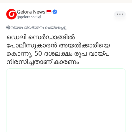
Gelora News
@geloraco
•
1ദി
സ്വയം വിവർത്തനം ചെയ്യപ്പെട്ടു
ഡെലി സെർഡാങ്ങിൽ
പോലീസുകാരൻ അയൽക്കാരിയെ
കൊന്നു, 50 ദശലക്ഷം രൂപ വായ്പ
നിരസിച്ചതാണ് കാരണം