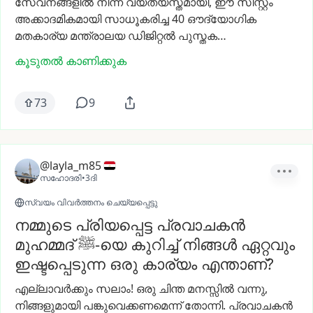
സേവനങ്ങളിൽ
നിന്ന്
വ്യത്യസ്തമായി,
ഈ
സിസ്റ്റം
അക്കാദമികമായി
സാധൂകരിച്ച
40
ഔദ്യോഗിക
മതകാര്യ
മന്ത്രാലയ
ഡിജിറ്റൽ
പുസ്തക…
കൂടുതൽ കാണിക്കുക
73
9
@layla_m85
സഹോദരി
•
3ദി
സ്വയം വിവർത്തനം ചെയ്യപ്പെട്ടു
നമ്മുടെ പ്രിയപ്പെട്ട പ്രവാചകൻ
മുഹമ്മദ് ﷺ-യെ കുറിച്ച് നിങ്ങൾ ഏറ്റവും
ഇഷ്ടപ്പെടുന്ന ഒരു കാര്യം എന്താണ്?
എല്ലാവർക്കും
സലാം!
ഒരു
ചിന്ത
മനസ്സിൽ
വന്നു,
നിങ്ങളുമായി
പങ്കുവെക്കണമെന്ന്
തോന്നി.
പ്രവാചകൻ