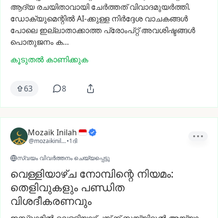
ആദ്യ
രചയിതാവായി
ചേർത്തത്
വിവാദമുയർത്തി.
ഡോക്യുമെന്റിൽ
AI-ക്കുള്ള
നിർദ്ദേശ
വാചകങ്ങൾ
പോലെ
ഇല്ലാതാക്കാത്ത
പ്രോംപ്റ്റ്
അവശിഷ്ടങ്ങൾ
പൊതുജനം
ക…
കൂടുതൽ കാണിക്കുക
63
8
Mozaik Inilah
@mozaikinilah
•
1ദി
സ്വയം വിവർത്തനം ചെയ്യപ്പെട്ടു
വെള്ളിയാഴ്‌ച നോമ്പിന്റെ നിയമം:
തെളിവുകളും പണ്ഡിത
വിശദീകരണവും