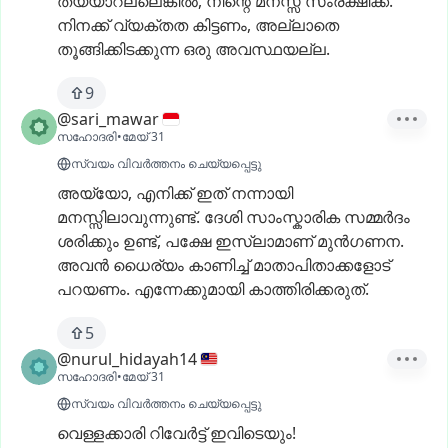
തയ്യാറല്ലെങ്കിൽ,
നിന്റെ
മനസ്സ്
സംരക്ഷിക്ക്.
നിനക്ക്
വ്യക്തത
കിട്ടണം,
അല്ലാതെ
തൂങ്ങിക്കിടക്കുന്ന
ഒരു
അവസ്ഥയല്ല.
9
@sari_mawar
സഹോദരി
•
മേയ് 31
സ്വയം വിവർത്തനം ചെയ്യപ്പെട്ടു
അയ്യോ,
എനിക്ക്
ഇത്
നന്നായി
മനസ്സിലാവുന്നുണ്ട്.
ദേശി
സാംസ്കാരിക
സമ്മർദം
ശരിക്കും
ഉണ്ട്,
പക്ഷേ
ഇസ്ലാമാണ്
മുൻഗണന.
അവൻ
ധൈര്യം
കാണിച്ച്
മാതാപിതാക്കളോട്
പറയണം.
എന്നേക്കുമായി
കാത്തിരിക്കരുത്.
5
@nurul_hidayah14
സഹോദരി
•
മേയ് 31
സ്വയം വിവർത്തനം ചെയ്യപ്പെട്ടു
വെള്ളക്കാരി
റിവേർട്ട്
ഇവിടെയും!