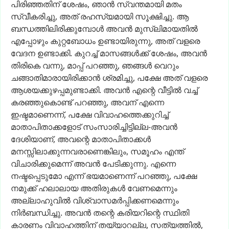
പിരിഞ്ഞതിന്
ശേഷം,
ഞാൻ
സ്വന്തമായി
മതം
സ്വീകരിച്ചു,
അത്
രഹസ്യമായി
സൂക്ഷിച്ചു.
ആ
ബന്ധത്തിലിരിക്കുമ്പോൾ
അവൻ
മുസ്‌ലിമായതിൽ
എപ്പോഴും
കുറ്റബോധം
ഉണ്ടായിരുന്നു,
അത്
വളരെ
വേദന
ഉണ്ടാക്കി.
കുറച്ച്
മാസങ്ങൾക്ക്
ശേഷം,
അവൻ
തിരികെ
വന്നു,
മാപ്പ്
പറഞ്ഞു,
ഞങ്ങൾ
വെറും
ചങ്ങാതിമാരായിരിക്കാൻ
ശ്രമിച്ചു,
പക്ഷേ
അത്
വളരെ
ആശയക്കുഴപ്പമുണ്ടാക്കി.
അവൻ
എന്റെ
വീട്ടിൽ
വച്ച്
കരഞ്ഞുകൊണ്ട്
പറഞ്ഞു,
അവന്
എന്നെ
ഇഷ്ടമാണെന്ന്,
പക്ഷേ
വിവാഹത്തെക്കുറിച്ച്
മാതാപിതാക്കളോട്
സംസാരിച്ചിട്ടില്ല-അവൻ
ദേശിയാണ്,
അവന്റെ
മാതാപിതാക്കൾ
മനസ്സിലാക്കുന്നവരാണെങ്കിലും,
സമൂഹം
എന്ത്
വിചാരിക്കുമെന്ന്
അവൻ
പേടിക്കുന്നു.
എന്നെ
നഷ്ടപ്പെടുമോ
എന്ന്
ഭയമാണെന്ന്
പറഞ്ഞു,
പക്ഷേ
നമുക്ക്
ഹലാലായ
അതിരുകൾ
വേണമെന്നും
അല്ലാഹുവിൽ
വിശ്വാസമർപ്പിക്കണമെന്നും
നിർബന്ധിച്ചു.
അവൻ
തന്റെ
കരിയറിന്റെ
സ്ഥിതി
കാരണം
വിവാഹത്തിന്
തയ്യാറല്ല,
സത്യത്തിൽ,