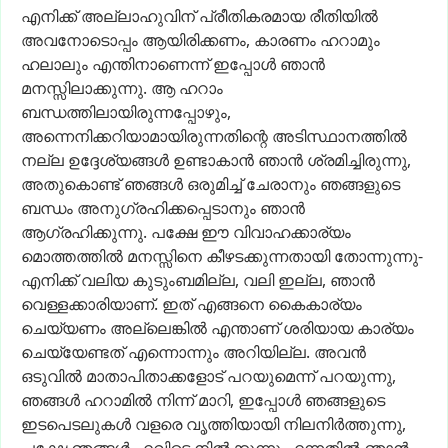
എനിക്ക്
അല്ലാഹുവിന്
പ്രീതികരമായ
രീതിയിൽ
അവനോടൊപ്പം
ആയിരിക്കണം,
കാരണം
ഹറാമും
ഹലാലും
എന്തിനാണെന്ന്
ഇപ്പോൾ
ഞാൻ
മനസ്സിലാക്കുന്നു.
ആ
ഹറാം
ബന്ധത്തിലായിരുന്നപ്പോഴും,
അന്നെനിക്കറിയാമായിരുന്നതിന്റെ
അടിസ്ഥാനത്തിൽ
നല്ല
ഉദ്ദേശ്യങ്ങൾ
ഉണ്ടാകാൻ
ഞാൻ
ശ്രമിച്ചിരുന്നു,
അതുകൊണ്ട്
ഞങ്ങൾ
ഒരുമിച്ച്
ചേരാനും
ഞങ്ങളുടെ
ബന്ധം
അനുഗ്രഹിക്കപ്പെടാനും
ഞാൻ
ആഗ്രഹിക്കുന്നു.
പക്ഷേ
ഈ
വിവാഹക്കാര്യം
മൊത്തത്തിൽ
മനസ്സിനെ
കീഴടക്കുന്നതായി
തോന്നുന്നു-
എനിക്ക്
വലിയ
കുടുംബമില്ല,
വലി
ഇല്ല,
ഞാൻ
വെള്ളക്കാരിയാണ്.
ഇത്
എങ്ങനെ
കൈകാര്യം
ചെയ്യണം
അല്ലെങ്കിൽ
എന്താണ്
ശരിയായ
കാര്യം
ചെയ്യേണ്ടത്
എന്നൊന്നും
അറിയില്ല.
അവൻ
ഒടുവിൽ
മാതാപിതാക്കളോട്
പറയുമെന്ന്
പറയുന്നു,
ഞങ്ങൾ
ഹറാമിൽ
നിന്ന്
മാറി,
ഇപ്പോൾ
ഞങ്ങളുടെ
ഇടപെടലുകൾ
വളരെ
വൃത്തിയായി
നിലനിർത്തുന്നു,