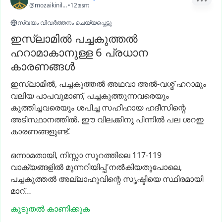
@mozaikinilah
•
12മണ
സ്വയം വിവർത്തനം ചെയ്യപ്പെട്ടു
ഇസ്ലാമിൽ പച്ചകുത്തൽ
ഹറാമാകാനുള്ള 6 പ്രധാന
കാരണങ്ങൾ
ഇസ്ലാമിൽ,
പച്ചകുത്തൽ
അഥവാ
അൽ-വശ്മ്
ഹറാമും
വലിയ
പാപവുമാണ്,
പച്ചകുത്തുന്നവരെയും
കുത്തിച്ചവരെയും
ശപിച്ച
സഹീഹായ
ഹദീസിന്റെ
അടിസ്ഥാനത്തിൽ.
ഈ
വിലക്കിനു
പിന്നിൽ
പല
ശറഇ
കാരണങ്ങളുണ്ട്.
ഒന്നാമതായി,
നിസ്സാ
സൂറത്തിലെ
117-119
വാക്യങ്ങളിൽ
മുന്നറിയിപ്പ്
നൽകിയതുപോലെ,
പച്ചകുത്തൽ
അല്ലാഹുവിന്റെ
സൃഷ്ടിയെ
സ്ഥിരമായി
മാറ്…
കൂടുതൽ കാണിക്കുക