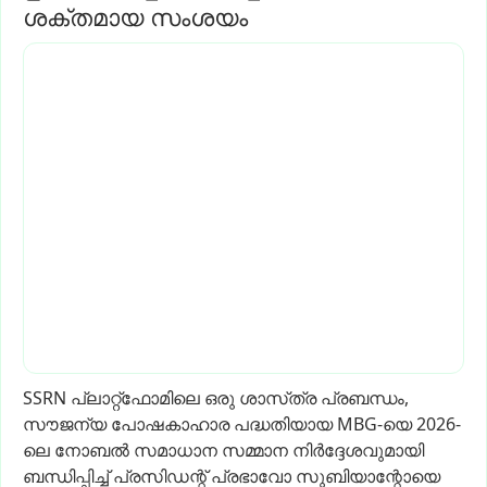
ശക്തമായ സംശയം
SSRN
പ്ലാറ്റ്ഫോമിലെ
ഒരു
ശാസ്‌ത്ര
പ്രബന്ധം,
സൗജന്യ
പോഷകാഹാര
പദ്ധതിയായ
MBG-യെ
2026-
ലെ
നോബൽ
സമാധാന
സമ്മാന
നിർദ്ദേശവുമായി
ബന്ധിപ്പിച്ച്
പ്രസിഡന്റ്
പ്രഭാവോ
സുബിയാന്റോയെ