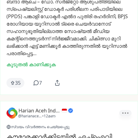
ബന്ദാ
ആചെ
–
ഡോ.
സർജിറ്റോ
ആശുപത്രിയിലെ
സ്പെഷ്യലിസ്റ്റ്
ഡോക്ടർ
പരിശീലന
പരിപാടിയിലെ
(PPDS)
പങ്കാളി
ഡോക്ടർ
എൽദ
പുത്രി
രഹർദിനി,
BPJS
രോഗിയായ
യൂറിസാൽ
ട്രൈ
ചെയർവാനോട്
സഹാനുഭൂതിയില്ലാത്ത
സോഷ്യൽ
മീഡിയ
കമന്റിനെത്തുടർന്ന്
നിർജ്ജീവമാക്കി.
ചികിത്സാ
മുറി
ലഭിക്കാൻ
എട്ട്
മണിക്കൂർ
കാത്തിരുന്നതിൽ
യൂറിസാൽ
പരാതിപ്പെട്ട…
കൂടുതൽ കാണിക്കുക
35
7
Harian Aceh Indonesia
@harianacehindonesia
•
12മണ
സ്വയം വിവർത്തനം ചെയ്യപ്പെട്ടു
കൗമാരക്കാർക്കിടയിൽ എച്ച്ഐവി