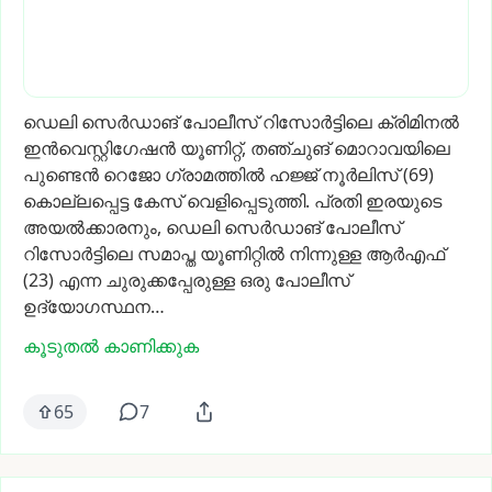
ഡെലി
സെർഡാങ്
പോലീസ്
റിസോർട്ടിലെ
ക്രിമിനൽ
ഇൻവെസ്റ്റിഗേഷൻ
യൂണിറ്റ്,
തഞ്ചുങ്
മൊറാവയിലെ
പുണ്ടെൻ
റെജോ
ഗ്രാമത്തിൽ
ഹജ്ജ്
നൂർലിസ്
(69)
കൊല്ലപ്പെട്ട
കേസ്
വെളിപ്പെടുത്തി.
പ്രതി
ഇരയുടെ
അയൽക്കാരനും,
ഡെലി
സെർഡാങ്
പോലീസ്
റിസോർട്ടിലെ
സമാപ്ത
യൂണിറ്റിൽ
നിന്നുള്ള
ആർഎഫ്
(23)
എന്ന
ചുരുക്കപ്പേരുള്ള
ഒരു
പോലീസ്
ഉദ്യോഗസ്ഥന…
കൂടുതൽ കാണിക്കുക
65
7