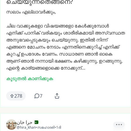
ചെയ്യുന്നതെങ്ങനെ?
സലാം
എല്ലാവർക്കും,
ചില
വാക്കുകളോ
വിഷയങ്ങളോ
കേൾക്കുമ്പോൾ
എനിക്ക്
പാനിക്
വരികയും
ശാരീരികമായി
അസ്വസ്ഥത
അനുഭവപ്പെടുകയും
ചെയ്യുന്നു.
ഇതിൽ
നിന്ന്
എങ്ങനെ
മോചനം
നേടാം
എന്നതിനെക്കുറിച്ച്
എനിക്ക്
കുറച്ച്
ഉപദേശം
വേണം.
സാധാരണ
ഞാൻ
ഓകെ
ആണ്-ഞാൻ
നന്നായി
ഭക്ഷണം
കഴിക്കുന്നു,
ഉറങ്ങുന്നു,
എന്റെ
കാര്യങ്ങളൊക്കെ
നോക്കുന്…
കൂടുതൽ കാണിക്കുക
278
7
حرا خان
@hira_khan
•
സഹോദരി
•
1ദി