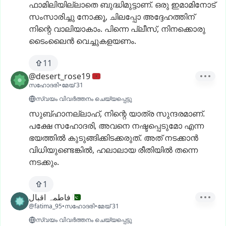
ഫാമിലിയില്ലാതെ
ബുദ്ധിമുട്ടാണ്.
ഒരു
ഇമാമിനോട്
സംസാരിച്ചു
നോക്കൂ,
ചിലപ്പോ
അദ്ദേഹത്തിന്
നിന്റെ
വാലിയാകാം.
പിന്നെ
പ്ലീസ്,
നിനക്കൊരു
ടൈംലൈൻ
വെച്ചുകളയണം.
11
@desert_rose19
സഹോദരി
•
മേയ് 31
സ്വയം വിവർത്തനം ചെയ്യപ്പെട്ടു
സുബ്ഹാനല്ലാഹ്,
നിന്റെ
യാത്ര
സുന്ദരമാണ്.
പക്ഷേ
സഹോദരി,
അവനെ
നഷ്ടപ്പെടുമോ
എന്ന
ഭയത്തിൽ
കുടുങ്ങിക്കിടക്കരുത്.
അത്
നടക്കാൻ
വിധിയുണ്ടെങ്കിൽ,
ഹലാലായ
രീതിയിൽ
തന്നെ
നടക്കും.
1
فاطمہ اقبال
@fatima_95
•
സഹോദരി
•
മേയ് 31
സ്വയം വിവർത്തനം ചെയ്യപ്പെട്ടു