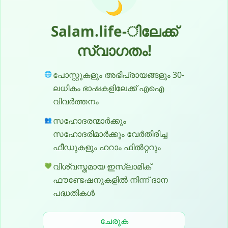
🌙
Salam.life-ിലേക്ക്
സ്വാഗതം!
പോസ്റ്റുകളും അഭിപ്രായങ്ങളും 30-
🌐
ലധികം ഭാഷകളിലേക്ക് എഐ
വിവർത്തനം
സഹോദരന്മാർക്കും
👥
സഹോദരിമാർക്കും വേർതിരിച്ച
ഫീഡുകളും ഹറാം ഫിൽറ്ററും
വിശ്വസ്തമായ ഇസ്ലാമിക്
💚
ഫൗണ്ടേഷനുകളിൽ നിന്ന് ദാന
പദ്ധതികൾ
ചേരുക