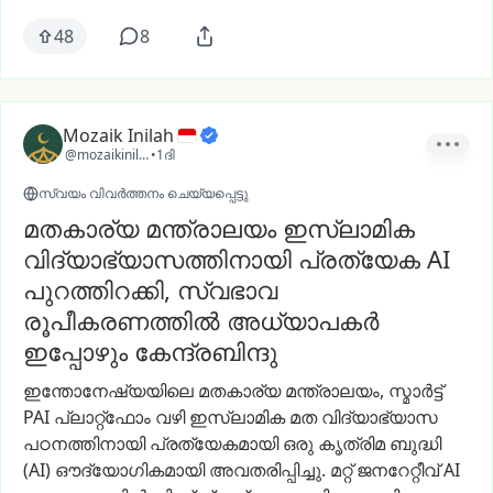
48
8
Mozaik Inilah
@mozaikinilah
•
1ദി
സ്വയം വിവർത്തനം ചെയ്യപ്പെട്ടു
മതകാര്യ മന്ത്രാലയം ഇസ്ലാമിക
വിദ്യാഭ്യാസത്തിനായി പ്രത്യേക AI
പുറത്തിറക്കി, സ്വഭാവ
രൂപീകരണത്തിൽ അധ്യാപകർ
ഇപ്പോഴും കേന്ദ്രബിന്ദു
ഇന്തോനേഷ്യയിലെ
മതകാര്യ
മന്ത്രാലയം,
സ്മാർട്ട്
PAI
പ്ലാറ്റ്ഫോം
വഴി
ഇസ്ലാമിക
മത
വിദ്യാഭ്യാസ
പഠനത്തിനായി
പ്രത്യേകമായി
ഒരു
കൃത്രിമ
ബുദ്ധി
(AI)
ഔദ്യോഗികമായി
അവതരിപ്പിച്ചു.
മറ്റ്
ജനറേറ്റീവ്
AI