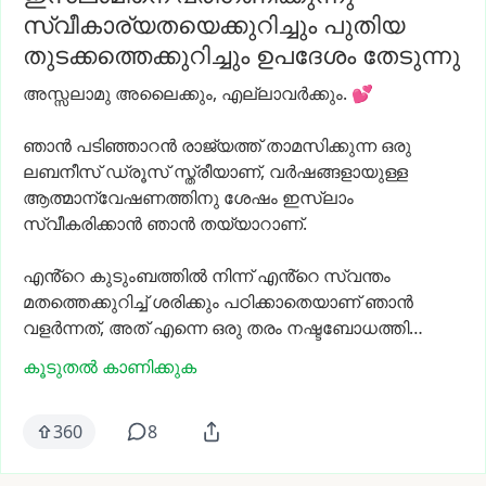
സ്വീകാര്യതയെക്കുറിച്ചും പുതിയ
തുടക്കത്തെക്കുറിച്ചും ഉപദേശം തേടുന്നു
അസ്സലാമു
അലൈക്കും,
എല്ലാവർക്കും.
💕
ഞാൻ
പടിഞ്ഞാറൻ
രാജ്യത്ത്
താമസിക്കുന്ന
ഒരു
ലബനീസ്
ഡ്രൂസ്
സ്ത്രീയാണ്,
വർഷങ്ങളായുള്ള
ആത്മാന്വേഷണത്തിനു
ശേഷം
ഇസ്‌ലാം
സ്വീകരിക്കാൻ
ഞാൻ
തയ്യാറാണ്.
എൻ്റെ
കുടുംബത്തിൽ
നിന്ന്
എൻ്റെ
സ്വന്തം
മതത്തെക്കുറിച്ച്
ശരിക്കും
പഠിക്കാതെയാണ്
ഞാൻ
വളർന്നത്,
അത്
എന്നെ
ഒരു
തരം
നഷ്ടബോധത്തി…
കൂടുതൽ കാണിക്കുക
360
8