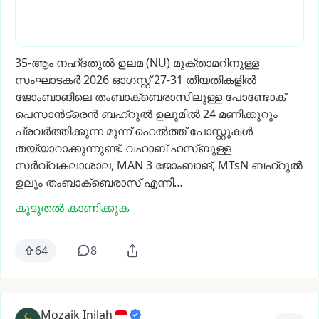
35-ആം
നഹ്ദതുൽ
ഉലമ
(NU)
മുക്താമറിനുള്ള
സംഘാടകർ
2026
ഓഗസ്റ്റ്
27-31
തീയതികളിൽ
ജോംബാങിലെ
തംബാക്‌ബെരാസിലുള്ള
പോണ്ടോക്
പെസാൻട്രെൻ
ബഹ്‌റുൽ
ഉലൂമിൽ
24
മണിക്കൂറും
പ്രവർത്തിക്കുന്ന
മൂന്ന്
ഹെൽത്ത്
പോസ്റ്റുകൾ
തയ്യാറാക്കുന്നുണ്ട്.
വഹാബ്‌
ഹസ്‌ബുള്ള
സർവ്വകലാശാല,
MAN
3
ജോംബാങ്,
MTsN
ബഹ്‌റുൽ
ഉലൂം
തംബാക്‌ബെരാസ്
എന്നി…
കൂടുതൽ കാണിക്കുക
64
8
Mozaik Inilah