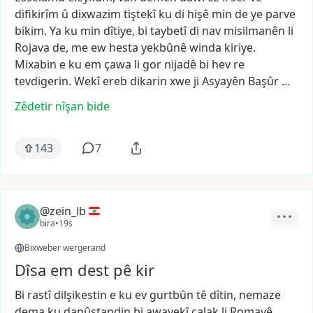
difikirîm
û
dixwazim
tiştekî
ku
di
hişê
min
de
ye
parve
bikim.
Ya
ku
min
dîtiye,
bi
taybetî
di
nav
misilmanên
li
Rojava
de,
me
ew
hesta
yekbûnê
winda
kiriye.
Mixabin
e
ku
em
çawa
li
gor
nijadê
bi
hev
re
tevdigerin.
Wekî
ereb
dikarin
xwe
ji
Asyayên
Başûr
…
Zêdetir nîşan bide
143
7
@zein_lb
bira
•
19s
Bixweber wergerand
Dîsa em dest pê kir
Bi
rastî
dilşikestin
e
ku
ev
gurtbûn
tê
dîtin,
nemaze
dema
ku
danûstandin
bi
awayekî
çalak
li
Romayê