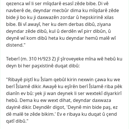
qezenca
wî
li
ser
mîqdarê
esasî
zêde
bibe.
Di
vê
navberê
de,
deyndar
mecbûr
dima
ku
mîqdarê
zêde
bide
ji
bo
ku
ji
daxwazên
zordar
û
hepskirinê
xilas
bibe.
Bi
vî
awayî,
her
ku
dem
derbas
dibû,
ziyana
deyndar
zêde
dibû,
kul
û
derdên
wî
pirr
dibûn,
û
deynê
wî
kom
dibû
heta
ku
deyndar
hemû
malê
wî
distend."
Teberî
(m.
310
H/923
Z)
jî
şîroveyeke
mîna
wê
hebû
ku
deyn
bi
her
paşxistinê
duqat
dibû:
"Ribayê
piştî
ku
Îslam
qebûl
kirin
nexwin
çawa
ku
we
berî
Îslamê
dikir.
Awayê
ku
eşîrên
berî
Îslamê
riba
pêk
dianîn
ev
bû:
yek
ji
wan
deynek
li
ser
wextekî
diyarkirî
hebû.
Dema
ku
ew
wext
dihat,
deyndar
daxwaza
dayinê
dikir.
Deyndêr
digot,
'Deynê
min
bide
paş,
ez
dê
malê
te
zêde
bikim.'
Ev
e
ribaya
ku
duqat
û
çend
qatî
dibû."