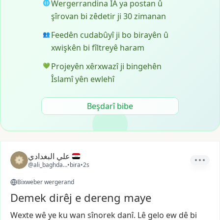
Wergerrandina ÎA ya postan û
🌐
şîrovan bi zêdetir ji 30 zimanan
Feedên cudabûyî ji bo birayên û
👥
xwişkên bi fîltreyê haram
Projeyên xêrxwazî ji bingehên
💚
Îslamî yên ewlehî
Beşdarî bibe
علي البغدادي
@ali_baghdadi3
•
bira
•
2s
Bixweber wergerand
Demek dirêj e dereng maye
Wexte
wê
ye
ku
wan
sînorek
danî.
Lê
gelo
ew
dê
bi