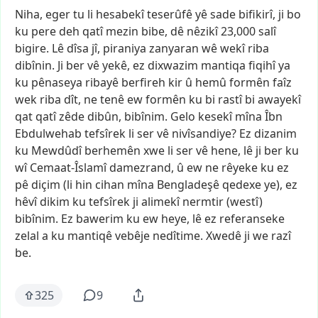
Niha,
eger
tu
li
hesabekî
teserûfê
yê
sade
bifikirî,
ji
bo
ku
pere
deh
qatî
mezin
bibe,
dê
nêzikî
23,000
salî
bigire.
Lê
dîsa
jî,
piraniya
zanyaran
wê
wekî
riba
dibînin.
Ji
ber
vê
yekê,
ez
dixwazim
mantiqa
fiqihî
ya
ku
pênaseya
ribayê
berfireh
kir
û
hemû
formên
faîz
wek
riba
dît,
ne
tenê
ew
formên
ku
bi
rastî
bi
awayekî
qat
qatî
zêde
dibûn,
bibînim.
Gelo
kesekî
mîna
Îbn
Ebdulwehab
tefsîrek
li
ser
vê
nivîsandiye?
Ez
dizanim
ku
Mewdûdî
berhemên
xwe
li
ser
vê
hene,
lê
ji
ber
ku
wî
Cemaat-Îslamî
damezrand,
û
ew
ne
rêyeke
ku
ez
pê
diçim
(li
hin
cihan
mîna
Bengladeşê
qedexe
ye),
ez
hêvî
dikim
ku
tefsîrek
ji
alimekî
nermtir
(westî)
bibînim.
Ez
bawerim
ku
ew
heye,
lê
ez
referanseke
zelal
a
ku
mantiqê
vebêje
nedîtime.
Xwedê
ji
we
razî
be.
325
9