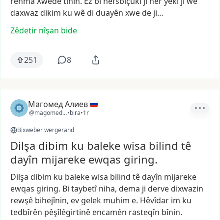
rehma
Xwedê
tînin.
Ez
bi
nefsbiçûkî
ji
her
yekî
ji
we
daxwaz
dikim
ku
wê
di
duayên
xwe
de
ji…
Zêdetir nîşan bide
251
8
Магомед Алиев
@magomed_0510
•
bira
•
1r
Bixweber wergerand
Dilşa dibim ku baleke wisa bilind tê
dayîn mijareke ewqas giring.
Dilşa
dibim
ku
baleke
wisa
bilind
tê
dayîn
mijareke
ewqas
giring.
Bi
taybetî
niha,
dema
ji
derve
dixwazin
rewşê
bihejînin,
ev
gelek
muhim
e.
Hêvîdar
im
ku
tedbîrên
pêşîlêgirtinê
encamên
rasteqîn
bînin.