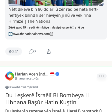
Nêft dikeve bin 80 dolarî û zêr radibe heta heft-
heftiyek bilind li ser hêviyên ji nû ve vekirina
Hirmizê | The National
Zêrê spot 19 ji sedî kêm bûye ji destpêka şerê Îranê ve
www.thenationalnews.com
241
7
Harian Aceh Indonesia
@harianacehindonesia
•
6s
Bixweber wergerand
Du Leşkerê Îsraêlî Bi Bombeya Li
Libnana Başûr Hatin Kuştin
Du
leşkerên
rezerve
yên
Îsraêlê,
Harel
Birenstock
û