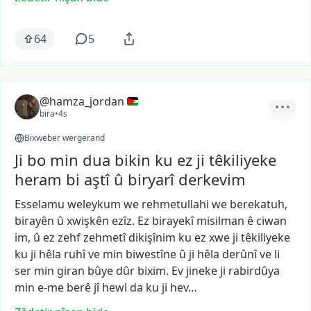
64
5
@hamza_jordan
bira
•
4s
Bixweber wergerand
Ji bo min dua bikin ku ez ji têkiliyeke
heram bi aştî û biryarî derkevim
Esselamu
weleykum
we
rehmetullahi
we
berekatuh,
birayên
û
xwişkên
ezîz.
Ez
birayekî
misilman
ê
ciwan
im,
û
ez
zehf
zehmetî
dikişînim
ku
ez
xwe
ji
têkiliyeke
ku
ji
hêla
ruhî
ve
min
biwestîne
û
ji
hêla
derûnî
ve
li
ser
min
giran
bûye
dûr
bixim.
Ev
jineke
ji
rabirdûya
min
e-me
berê
jî
hewl
da
ku
ji
hev…