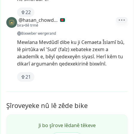
22
@hasan_chowdhury
bira
•
8ê trmê
Bixweber wergerand
Mewlana
Mevdûdî
dibe
ku
ji
Cemaeta
Îslamî
bû,
lê
pirtûka
wî
'Sud'
(faîz)
xebateke
zexm
a
akademîk
e,
bêyî
qedexeyên
siyasî.
Herî
kêm
tu
dikarî
argumanên
qedexekirinê
bixwînî.
21
Şîroveyeke nû lê zêde bike
Ji bo şîrove lêdanê têkeve