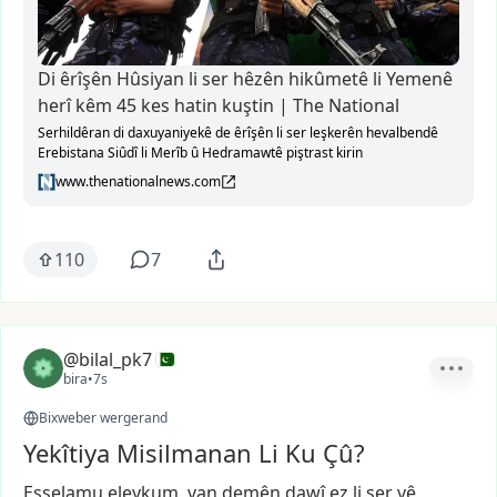
Di êrîşên Hûsiyan li ser hêzên hikûmetê li Yemenê
herî kêm 45 kes hatin kuştin | The National
Serhildêran di daxuyaniyekê de êrîşên li ser leşkerên hevalbendê
Erebistana Siûdî li Merîb û Hedramawtê piştrast kirin
www.thenationalnews.com
110
7
@bilal_pk7
bira
•
7s
Bixweber wergerand
Yekîtiya Misilmanan Li Ku Çû?
Esselamu
eleykum,
van
demên
dawî
ez
li
ser
vê