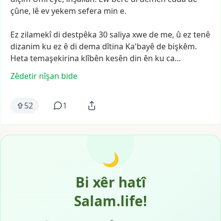
çûne,
lê
ev
yekem
sefera
min
e.
Ez
zilamekî
di
destpêka
30
saliya
xwe
de
me,
û
ez
tenê
dizanim
ku
ez
ê
di
dema
dîtina
Ka'bayê
de
bişkêm.
Heta
temaşekirina
klîbên
kesên
din
ên
ku
ca…
Zêdetir nîşan bide
52
1
🌙
Bi xêr hatî
Salam.life!