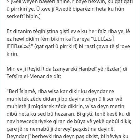
>
[Gelî
weyên
bawerî
anîne,
ribayê
nexwin,
ku
qat
qatî
û
pirrkirî
ye.
Û
xwe
ji
Xwedê
biparêzin
heta
ku
hûn
serkeftî
bibin.]
Ez
dizanim
têgihiştina
giştî
ev
e
ku
her
faîz
riba
ye,
lê
ez
hewl
didim
fêm
bikim
ka
îbareya
"أَضْعَـٰفًۭا
مُّضَـٰعَفَةًۭا"
(qat
qatî
û
pirrkirî)
bi
rastî
çawa
tê
şîrove
kirin.
Min
ev
ji
Reşîd
Rida
(zanyarekî
Hanbelî
yê
rêzdar)
di
Tefsîra
el-Menar
de
dît:
"Berî
Îslamê,
riba
wisa
kar
dikir
ku
deyndar
re
muhletek
zêde
didan
ji
bo
dayina
deyn
û
li
ser
wê
muhletê
jî
mîqdarek
zêde
dikirin,
wisa
deyn
mezin
dibû
heta
ku
sed
bû
hezaran.
Bi
giştî,
tenê
kesê
ku
di
nav
hewcedariyeke
giran
de
bûya
vê
yekê
qebûl
dikir,
çare
jê
re
nemabû
ji
derveyî
paşxistina
dayinê.
Deyndar
jî
berhevkirina
deyn
paş
dixist,
bi
hêviya
ku