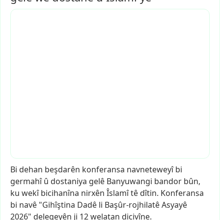
Bi
dehan
beşdarên
konferansa
navneteweyî
bi
germahî
û
dostaniya
gelê
Banyuwangi
bandor
bûn,
ku
wekî
bicihanîna
nirxên
Îslamî
tê
dîtin.
Konferansa
bi
navê
"Gihîştina
Dadê
li
Başûr-rojhilatê
Asyayê
2026"
delegeyên
ji
12
welatan
dicivîne.