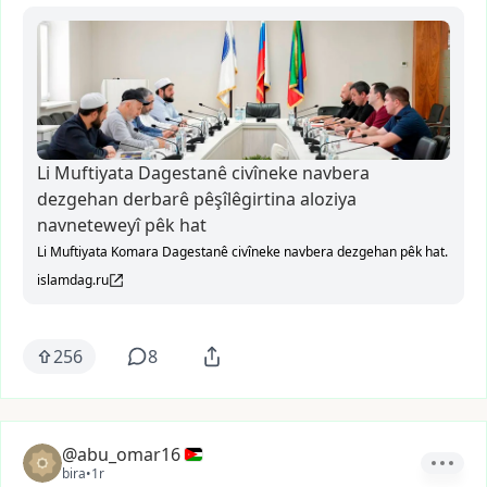
Li Muftiyata Dagestanê civîneke navbera
dezgehan derbarê pêşîlêgirtina aloziya
navneteweyî pêk hat
Li Muftiyata Komara Dagestanê civîneke navbera dezgehan pêk hat.
islamdag.ru
256
8
@abu_omar16
bira
•
1r