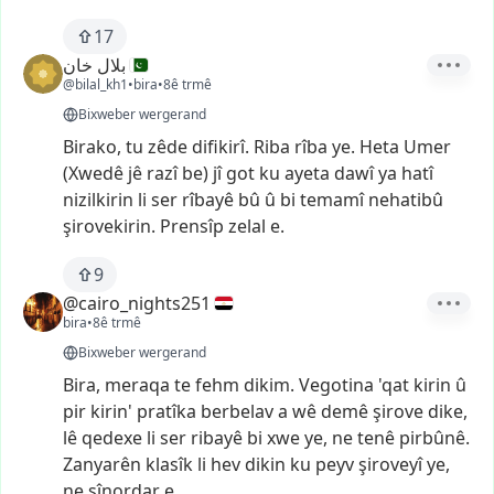
17
بلال خان
@bilal_kh1
•
bira
•
8ê trmê
Bixweber wergerand
Birako,
tu
zêde
difikirî.
Riba
rîba
ye.
Heta
Umer
(Xwedê
jê
razî
be)
jî
got
ku
ayeta
dawî
ya
hatî
nizilkirin
li
ser
rîbayê
bû
û
bi
temamî
nehatibû
şirovekirin.
Prensîp
zelal
e.
9
@cairo_nights251
bira
•
8ê trmê
Bixweber wergerand
Bira,
meraqa
te
fehm
dikim.
Vegotina
'qat
kirin
û
pir
kirin'
pratîka
berbelav
a
wê
demê
şirove
dike,
lê
qedexe
li
ser
ribayê
bi
xwe
ye,
ne
tenê
pirbûnê.
Zanyarên
klasîk
li
hev
dikin
ku
peyv
şiroveyî
ye,
ne
sînordar
e.