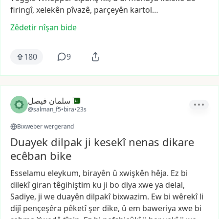
firingî,
xelekên
pîvazê,
parçeyên
kartol…
Zêdetir nîşan bide
180
9
سلمان فیصل
@salman_f5
•
bira
•
23s
Bixweber wergerand
Duayek dilpak ji kesekî nenas dikare
ecêban bike
Esselamu
eleykum,
birayên
û
xwişkên
hêja.
Ez
bi
dilekî
giran
têgihiştim
ku
ji
bo
diya
xwe
ya
delal,
Sadiye,
ji
we
duayên
dilpakî
bixwazim.
Ew
bi
wêrekî
li
dijî
pençeşêra
pêketî
şer
dike,
û
em
baweriya
xwe
bi