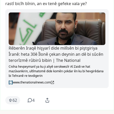
rastî
bicîh
bînin,
an
ev
tenê
gefeke
vala
ye?
Rêberên Iraqê hişyarî dide milîsên bi piştgiriya
Îranê: heta 30ê Îlonê çekan deynin an dê bi sûcên
terorîzmê rûbirû bibin | The National
Civîna hevpeymanî ya ku ji aliyê serokwezîr Al Zaidi ve hat
mazûvankirin, ultîmatomê dide komên çekdar ên ku bi hevgirêdana
bi Tehranê re tevdigerin
www.thenationalnews.com
62
4