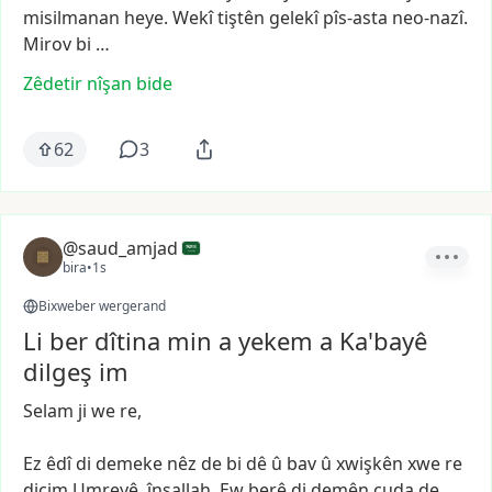
misilmanan
heye.
Wekî
tiştên
gelekî
pîs-asta
neo-nazî.
Mirov
bi
…
Zêdetir nîşan bide
62
3
@saud_amjad
bira
•
1s
Bixweber wergerand
Li ber dîtina min a yekem a Ka'bayê
dilgeş im
Selam
ji
we
re,
Ez
êdî
di
demeke
nêz
de
bi
dê
û
bav
û
xwişkên
xwe
re
diçim
Umreyê,
înşallah.
Ew
berê
di
demên
cuda
de