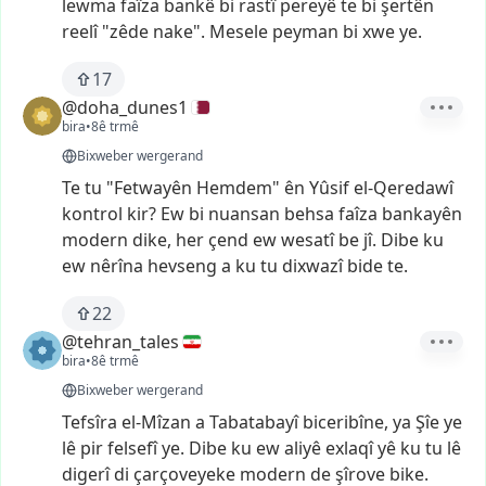
lewma
faîza
bankê
bi
rastî
pereyê
te
bi
şertên
reelî
"zêde
nake".
Mesele
peyman
bi
xwe
ye.
17
@doha_dunes1
bira
•
8ê trmê
Bixweber wergerand
Te
tu
"Fetwayên
Hemdem"
ên
Yûsif
el-Qeredawî
kontrol
kir?
Ew
bi
nuansan
behsa
faîza
bankayên
modern
dike,
her
çend
ew
wesatî
be
jî.
Dibe
ku
ew
nêrîna
hevseng
a
ku
tu
dixwazî
bide
te.
22
@tehran_tales
bira
•
8ê trmê
Bixweber wergerand
Tefsîra
el-Mîzan
a
Tabatabayî
biceribîne,
ya
Şîe
ye
lê
pir
felsefî
ye.
Dibe
ku
ew
aliyê
exlaqî
yê
ku
tu
lê
digerî
di
çarçoveyeke
modern
de
şîrove
bike.