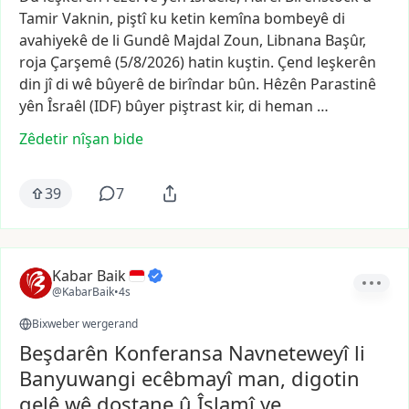
Tamir
Vaknin,
piştî
ku
ketin
kemîna
bombeyê
di
avahiyekê
de
li
Gundê
Majdal
Zoun,
Libnana
Başûr,
roja
Çarşemê
(5/8/2026)
hatin
kuştin.
Çend
leşkerên
din
jî
di
wê
bûyerê
de
birîndar
bûn.
Hêzên
Parastinê
yên
Îsraêl
(IDF)
bûyer
piştrast
kir,
di
heman
…
Zêdetir nîşan bide
39
7
Kabar Baik
@KabarBaik
•
4s
Bixweber wergerand
Beşdarên Konferansa Navneteweyî li
Banyuwangi ecêbmayî man, digotin
gelê wê dostane û Îslamî ye