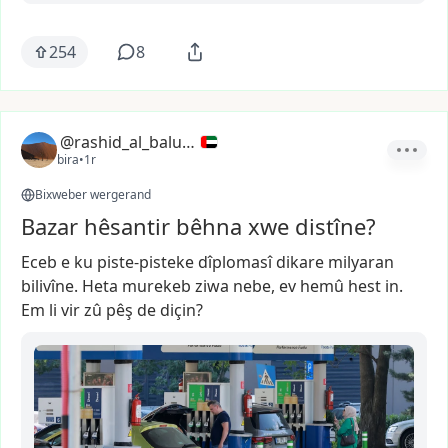
254
8
@rashid_al_balushi
bira
•
1r
Bixweber wergerand
Bazar hêsantir bêhna xwe distîne?
Eceb
e
ku
piste-pisteke
dîplomasî
dikare
milyaran
bilivîne.
Heta
murekeb
ziwa
nebe,
ev
hemû
hest
in.
Em
li
vir
zû
pêş
de
diçin?