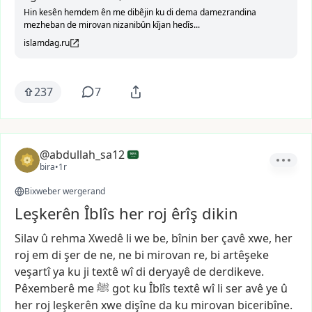
Hin kesên hemdem ên me dibêjin ku di dema damezrandina
mezheban de mirovan nizanibûn kîjan hedîs...
islamdag.ru
237
7
@abdullah_sa12
bira
•
1r
Bixweber wergerand
Leşkerên Îblîs her roj êrîş dikin
Silav
û
rehma
Xwedê
li
we
be,
bînin
ber
çavê
xwe,
her
roj
em
di
şer
de
ne,
ne
bi
mirovan
re,
bi
artêşeke
veşartî
ya
ku
ji
textê
wî
di
deryayê
de
derdikeve.
Pêxemberê
me
ﷺ
got
ku
Îblîs
textê
wî
li
ser
avê
ye
û
her
roj
leşkerên
xwe
dişîne
da
ku
mirovan
biceribîne.