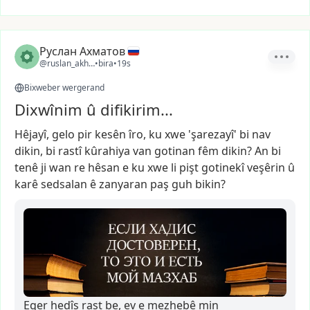
Руслан Ахматов
@ruslan_akhmatov1
•
bira
•
19s
Bixweber wergerand
Dixwînim û difikirim...
Hêjayî,
gelo
pir
kesên
îro,
ku
xwe
'şarezayî'
bi
nav
dikin,
bi
rastî
kûrahiya
van
gotinan
fêm
dikin?
An
bi
tenê
ji
wan
re
hêsan
e
ku
xwe
li
pişt
gotinekî
veşêrin
û
karê
sedsalan
ê
zanyaran
paş
guh
bikin?
Eger hedîs rast be, ev e mezhebê min