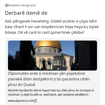
Bixweber wergerand
Derbarê demê de
Axir,
pêngavek
hevaheng.
Gelekî
acizker
e
çiqas
kêm
bala
cîhanî
li
ser
van
binpêkirinan
heye
heya
ku
tiştek
biteqe.
Dê
vê
carê
bi
rastî
guhertinek
çêbibe?
Dîplomatên ereb û misilman yên payebilind
planekê didin destpêkirin ji bo parastina cihên
pîroz ên Qudsê
Wezîrên karûbarên derve hişyarî dan ku cihên pîroz ên xiristiyan û
misilman 'ji aliyê Îsraîlê ve, wekî berê, qet nehatine tehdîtkirin'.
www.aljazeera.com