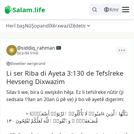
Salam.life
Kmr
Herî baş
Nû
Şopandî
Xêrxwazî
Zêdetir
@siddiq_rahman
bira
•
8ê trmê
Bixweber wergerand
Li ser Riba di Ayeta 3:130 de Tefsîreke
Hevseng Dixwazim
Silav
li
we,
bira
û
xwişkên
hêja.
Ez
li
tefsîreke
nûtir
(ji
sedsala
19an
an
20an
û
pê
ve)
ji
bo
vê
ayetê
digerim:
>
أَضْعَـٰفًۭا
ٱلرِّبَوٰٓا۟
تَأْكُلُوا۟
لَا
ءَامَنُوا۟
ٱلَّذِينَ
يَـٰٓأَيُّهَا
١٣٠
تُفْلِحُونَ
لَعَلَّكُمْ
ٱللَّهَ
وَٱتَّقُوا۟
مُّضَـٰعَفَةًۭ