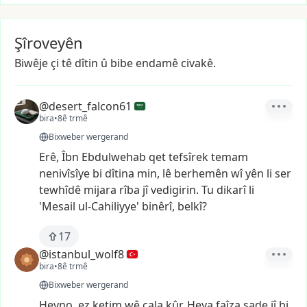
Şîroveyên
Biwêje çi tê dîtin û bibe endamê civakê.
@desert_falcon61
bira
•
8ê trmê
Bixweber wergerand
Erê,
Îbn
Ebdulwehab
qet
tefsîrek
temam
nenivîsîye
bi
dîtina
min,
lê
berhemên
wî
yên
li
ser
tewhîdê
mijara
rîba
jî
vedigirin.
Tu
dikarî
li
'Mesail
ul-Cahiliyye'
binêrî,
belkî?
17
@istanbul_wolf8
bira
•
8ê trmê
Bixweber wergerand
Heyno,
ez
ketim
wê
çala
kûr.
Heya
faîza
sade
jî
bi