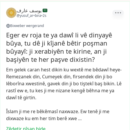
يوسف عارف
@yusuf_ar
•
bira
•
2s
Bixweber wergerand
Eger ev roja te ya dawî li vê dinyayê
bûya, tu dê ji kîjanê bêtir poşman
bûyayî: ji xerabiyên te kirine, an ji
başiyên te her paşve dixistin?
Em
gelek
caran
hest
dikin
ku
wextê
me
bêdawî
heye-
Remezanek
din,
Cumeyek
din,
firsendek
din
ji
bo
lêborîna
xwestinê,
gavek
din
ji
bo
tiştekî
baş
bikin.
Lê
rastî
ew
e,
tu
kes
ji
me
nizane
kengê
bêhna
me
ya
dawî
tê
girtin.
Îslam
ji
me
re
bêkêmasî
naxwaze.
Ew
tenê
ji
me
dixwaze
ku
em
her
tim
berê
xwe
…
Zêdetir nîşan bide