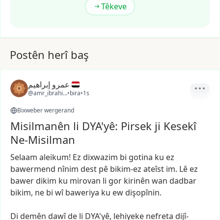
Têkeve
Postên herî baş
عمرو إبراهيم
@amr_ibrahim1
•
bira
•
1s
Bixweber wergerand
Misilmanên li DYA'yê: Pirsek ji Kesekî
Ne-Misilman
Selaam
aleikum!
Ez
dixwazim
bi
gotina
ku
ez
bawermend
nînim
dest
pê
bikim-ez
ateîst
im.
Lê
ez
bawer
dikim
ku
mirovan
li
gor
kirinên
wan
dadbar
bikim,
ne
bi
wî
baweriya
ku
ew
dişopînin.
Di
demên
dawî
de
li
DYA'yê,
lehiyeke
nefreta
dijî-