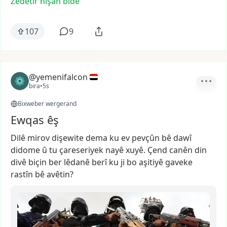
Zêdetir nîşan bide
107
9
@yemenifalcon
bira
•
5s
Bixweber wergerand
Ewqas êş
Dilê
mirov
dişewite
dema
ku
ev
pevçûn
bê
dawî
didome
û
tu
çareseriyek
nayê
xuyê.
Çend
canên
din
divê
biçin
ber
lêdanê
berî
ku
ji
bo
aşitiyê
gaveke
rastîn
bê
avêtin?