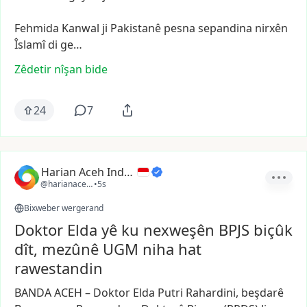
Fehmida
Kanwal
ji
Pakistanê
pesna
sepandina
nirxên
Îslamî
di
ge…
Zêdetir nîşan bide
24
7
Harian Aceh Indonesia
@harianacehindonesia
•
5s
Bixweber wergerand
Doktor Elda yê ku nexweşên BPJS biçûk
dît, mezûnê UGM niha hat
rawestandin
BANDA
ACEH
–
Doktor
Elda
Putri
Rahardini,
beşdarê