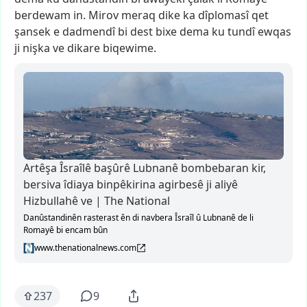
berdewam
in.
Mirov
meraq
dike
ka
dîplomasî
qet
şansek
e
dadmendî
bi
dest
bixe
dema
ku
tundî
ewqas
ji
nişka
ve
dikare
biqewime.
Artêşa Îsraîlê başûrê Lubnanê bombebaran kir,
bersiva îdiaya binpêkirina agirbesê ji aliyê
Hizbullahê ve | The National
Danûstandinên rasterast ên di navbera Îsraîl û Lubnanê de li
Romayê bi encam bûn
www.thenationalnews.com
237
9