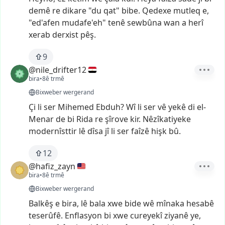
demê
re
dikare
"du
qat"
bibe.
Qedexe
mutleq
e,
"ed'afen
mudafe'eh"
tenê
sewbûna
wan
a
herî
xerab
derxist
pêş.
9
@nile_drifter12
bira
•
8ê trmê
Bixweber wergerand
Çi
li
ser
Mihemed
Ebduh?
Wî
li
ser
vê
yekê
di
el-
Menar
de
bi
Rida
re
şîrove
kir.
Nêzîkatiyeke
modernîsttir
lê
dîsa
jî
li
ser
faîzê
hişk
bû.
12
@hafiz_zayn
bira
•
8ê trmê
Bixweber wergerand
Balkêş
e
bira,
lê
bala
xwe
bide
wê
mînaka
hesabê
teserûfê.
Enflasyon
bi
xwe
cureyekî
ziyanê
ye,