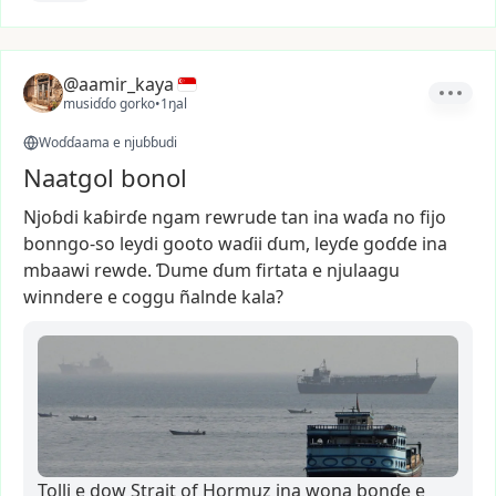
@aamir_kaya
musiɗɗo gorko
•
1ŋal
Woɗɗaama e njuɓɓudi
Naatgol bonol
Njoɓdi
kaɓirɗe
ngam
rewrude
tan
ina
waɗa
no
fijo
bonngo-so
leydi
gooto
waɗii
ɗum,
leyɗe
goɗɗe
ina
mbaawi
rewde.
Ɗume
ɗum
firtata
e
njulaagu
winndere
e
coggu
ñalnde
kala?
Tolli e dow Strait of Hormuz ina wona bonɗe e