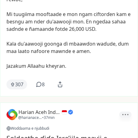
Mi
tuugiima
mooftaade
e
mon
ngam
ciftorɗen
kam
e
ɓesngu
am
nder
du'aawooji
mon.
En
ngeɗaa
sahaa
saɗnde
e
ñamaande
fotde
26,000
USD.
Kala
du'aawooji
goonga
ɗi
mbaawɗon
waɗude,
ɗum
maa
laato
nafoore
mawnde
e
amen.
Jazakum
Allaahu
kheyran.
307
8
Harian Aceh Indonesia
@harianacehindonesia
•
37min
Woɗɗaama e njuɓɓudi