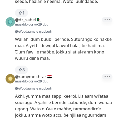
seeɗa,
haalan
e
neema.
Woto
luulndaade.
1
@dz_sahel
musiɗɗo gorko
•
29 duu
Woɗɗaama e njuɓɓudi
Wallahi
ɗum
ɓuuɓii
ɓernde.
Suturango
ko
hakke
maa.
A
ƴettii
dewgal
laawol
halal,
ɓe
haɗiima.
Ɗum
fawii
e
maɓɓe.
Jokku
silat
al-rahm
kono
wuuru
diina
maa.
8
@ramymokhtar
musiɗɗo gorko
•
29 duu
Woɗɗaama e njuɓɓudi
Akhi,
yumma
maa
sappi
keerol.
Lislaam
wi'ataa
suusugo.
A
yahii
e
ɓernde
laaɓunde,
ɗum
wonaa
uqooq.
Wato
du'aa
e
maɓɓe,
tammondirɗe
jokku,
amma
woto
accu
ɓe
njiilaa
nguurndam