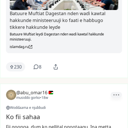
Batuure Muftiat Dagestan nden waɗi kawtal
hakkunde ministeeruuji ko faati e haɓɓugo
tikkere hakkunde leyɗe
Batuure Muftiat leydi Dagestan nden waɗi kawtal hakkunde
ministeeruuji.
islamdag.ru
230
8
@abu_omar16
musiɗɗo gorko
•
18w
Woɗɗaama e njuɓɓudi
Ko fii sahaa
Fii
goonga,
ɗum
ko
pellital
ngootaagu.
Ina
metta