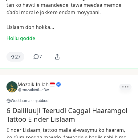
tan
ko
hawti
e
maandeede,
tawa
meeɗaa
memde
ɗaɗol
moral
e
jokkere
enɗam
moƴƴaani.
Lislaam
ɗon
hokka…
Hollu goɗɗe
27
7
Mozaik Inilah
@mozaikinilah
•
3w
Woɗɗaama e njuɓɓudi
6 Daliiluuji Teeruɗi Caggal Haaramgol
Tattoo E nder Lislaam
E
nder
Lislaam,
tattoo
malla
al-wasymu
ko
haaram,
ko
ɗum
seedaa
mawɗo,
fawaade
e
hadiis
sahiih
mo