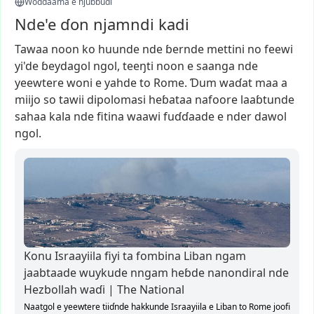
Woɗɗaama e njuɓɓudi
Nde'e ɗon njamndi kadi
Tawaa
noon
ko
huunde
nde
ɓernde
mettini
no
feewi
yi'de
ɓeydagol
ngol,
teeŋti
noon
e
saanga
nde
yeewtere
woni
e
yahde
to
Rome.
Ɗum
waɗat
maa
a
miijo
so
tawii
dipolomasi
heɓataa
nafoore
laaɓtunde
sahaa
kala
nde
fitina
waawi
fuɗɗaade
e
nder
dawol
ngol.
Konu Israayiila fiyi ta fombina Liban ngam
jaabtaade wuykude nngam heɓde nanondiral nde
Hezbollah waɗi | The National
Naatgol e yeewtere tiiɗnde hakkunde Israayiila e Liban to Rome joofi