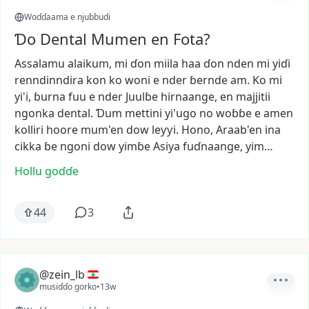
Woɗɗaama e njuɓɓudi
Ɗo Dental Mumen en Fota?
Assalamu
alaikum,
mi
ɗon
miila
haa
ɗon
nden
mi
yiɗi
renndinndira
kon
ko
woni
e
nder
ɓernde
am.
Ko
mi
yi'i,
ɓurna
fuu
e
nder
Juulɓe
hirnaange,
en
majjitii
ngonka
dental.
Ɗum
mettini
yi'ugo
no
woɓɓe
e
amen
kolliri
hoore
mum'en
dow
leƴƴi.
Hono,
Araab'en
ina
cikka
ɓe
ngoni
dow
yimɓe
Asiya
fuɗnaange,
yim…
Hollu goɗɗe
44
3
@zein_lb
musiɗɗo gorko
•
13w