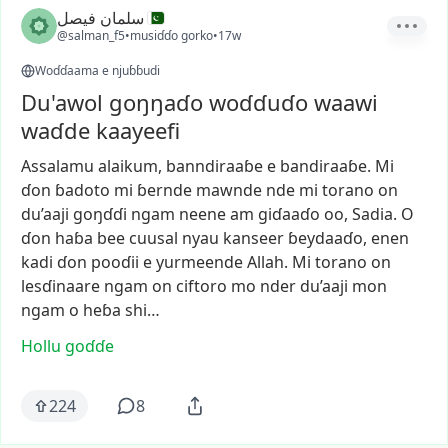
سلمان فیصل
@salman_f5
•
musiɗɗo gorko
•
17w
Woɗɗaama e njuɓɓudi
Du'awol goŋŋaɗo woɗɗuɗo waawi
waɗde kaayeefi
Assalamu
alaikum,
banndiraaɓe
e
bandiraaɓe.
Mi
ɗon
ɓadoto
mi
ɓernde
mawnde
nde
mi
torano
on
du’aaji
goŋɗɗi
ngam
neene
am
giɗaaɗo
oo,
Sadia.
O
ɗon
haɓa
bee
cuusal
nyau
kanseer
ɓeydaaɗo,
enen
kadi
ɗon
pooɗii
e
yurmeende
Allah.
Mi
torano
on
lesɗinaare
ngam
on
ciftoro
mo
nder
du’aaji
mon
ngam
o
heɓa
shi…
Hollu goɗɗe
224
8