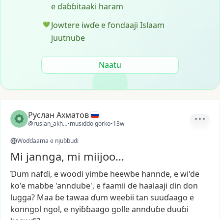
e ɗaɓɓitaaki haram
Jowtere iwɗe e fondaaji Islaam
💚
juutnuɓe
Naatu
Руслан Ахматов
@ruslan_akhmatov1
•
musiɗɗo gorko
•
13w
Woɗɗaama e njuɓɓudi
Mi jannga, mi miijoo...
Ɗum
nafɗi,
e
woodi
yimɓe
heewɓe
hannde,
e
wi'de
ko'e
maɓɓe
'annduɓe',
e
faamii
ɗe
haalaaji
ɗin
ɗon
lugga?
Maa
ɓe
tawaa
ɗum
weeɓii
tan
suuɗaago
e
konngol
ngol,
e
nyiɓɓaago
golle
annduɓe
duuɓi