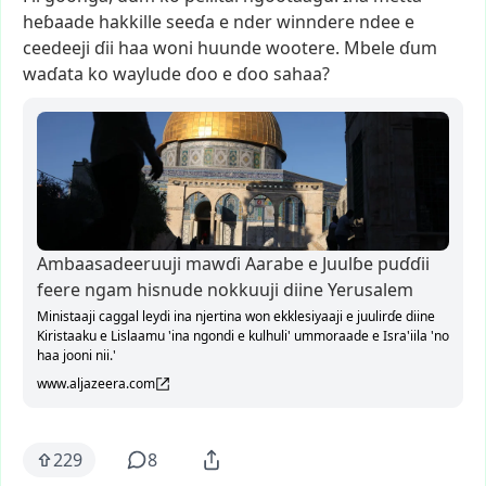
heɓaade
hakkille
seeɗa
e
nder
winndere
ndee
e
ceedeeji
ɗii
haa
woni
huunde
wootere.
Mbele
ɗum
waɗata
ko
waylude
ɗoo
e
ɗoo
sahaa?
Ambaasadeeruuji mawɗi Aarabe e Juulɓe puɗɗii
feere ngam hisnude nokkuuji diine Yerusalem
Ministaaji caggal leydi ina njertina won ekklesiyaaji e juulirɗe diine
Kiristaaku e Lislaamu 'ina ngondi e kulhuli' ummoraade e Isra'iila 'no
haa jooni nii.'
www.aljazeera.com
229
8