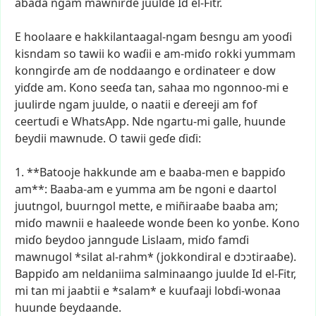
abada
ngam
mawnirde
juulde
Id
el-Fitr.
E
hoolaare
e
hakkilantaagal-ngam
ɓesngu
am
yooɗi
kisndam
so
tawii
ko
waɗii
e
am-miɗo
rokki
yummam
konngirɗe
am
ɗe
noddaango
e
ordinateer
e
dow
yiɗde
am.
Kono
seeɗa
tan,
sahaa
mo
ngonnoo-mi
e
juulirde
ngam
juulde,
o
naatii
e
ɗereeji
am
fof
ceertuɗi
e
WhatsApp.
Nde
ngartu-mi
galle,
huunde
ɓeydii
mawnude.
O
tawii
geɗe
ɗiɗi:
1.
**Batooje
hakkunde
am
e
baaba-men
e
bappiɗo
am**:
Baaba-am
e
yumma
am
ɓe
ngoni
e
daartol
juutngol,
buurngol
mette,
e
miñiraaɓe
baaba
am;
miɗo
mawnii
e
haaleede
wonde
ɓeen
ko
yonɓe.
Kono
miɗo
ɓeydoo
janngude
Lislaam,
miɗo
famɗi
mawnugol
*silat
al-rahm*
(jokkondiral
e
dɔɔtiraaɓe).
Bappiɗo
am
neldaniima
salminaango
juulde
Id
el-Fitr,
mi
tan
mi
jaabtii
e
*salam*
e
kuufaaji
lobɗi-wonaa
huunde
ɓeydaande.