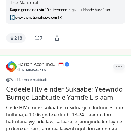
The National
Kaŋŋe gonɗo oo ustii 19 e teemedere gila fuɗɗoode hare Iran
www.thenationalnews.com
218
7
Harian Aceh Indonesia
@harianacehindonesia
•
3w
Woɗɗaama e njuɓɓudi
Caɗeele HIV e nder Sukaaɓe: Ƴeewndo
Ɓurngo Laaɓtude e Ƴamɗe Lislaam
Geɗe
HIV
e
nder
sukaaɓe
to
Sidoarjo
e
Indoneesi
ɗon
hulɓina,
e
1.006
geɗe
e
duuɓi
18-24.
Laamu
ɗon
hakkilana
yiytude
law,
safaara,
e
jannginde
ko
fayti
e
jokkere
enɗam,
ammaa
laawol
ngol
ɗon
anndinaa