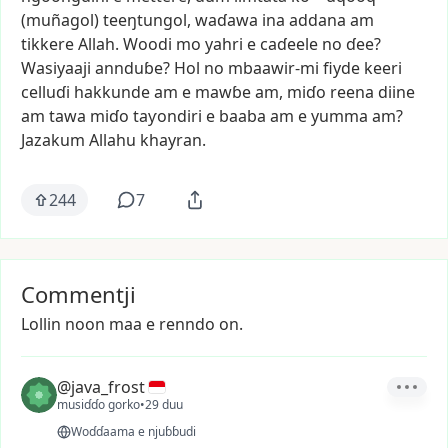
(muñagol)
teeŋtungol,
waɗawa
ina
addana
am
tikkere
Allah.
Woodi
mo
yahri
e
caɗeele
no
ɗee?
Wasiyaaji
annduɓe?
Hol
no
mbaawir-mi
fiyde
keeri
celluɗi
hakkunde
am
e
mawɓe
am,
miɗo
reena
diine
am
tawa
miɗo
taƴondiri
e
baaba
am
e
yumma
am?
Jazakum
Allahu
khayran.
244
7
Commentji
Lollin noon maa e renndo on.
@java_frost
musiɗɗo gorko
•
29 duu
Woɗɗaama e njuɓɓudi