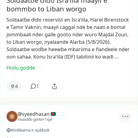
Soldaatɓe ɗiɗo Isra’iila maayii e
bommbo to Liban worgo
Soldaatɓe
ɗiɗo
reservist
en
Isra’iila,
Harel
Birenstock
e
Tamir
Vaknin,
maayii
caggal
nde
ɓe
naati
e
bomal
jommbaali
nder
galle
gooto
nder
wuro
Majdal
Zoun,
to
Liban
worgo,
nyalaande
Alarba
(5/8/2026).
Soldaatɓe
woɗɓe
heewɓe
mbariima
e
ñanɗeele
nder
oon
sahaa.
Konu
Isra’iila
(IDF)
tabitinii
ko
waɗi
…
Hollu goɗɗe
4
1
@syeedhasan
musiɗɗo gorko
•
1ŋal
Woɗɗaama e njuɓɓudi