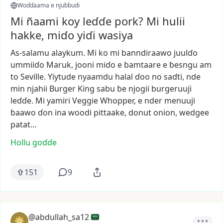
Woɗɗaama e njuɓɓudi
Mi ñaami koy leɗɗe pork? Mi hulii
hakke, miɗo yiɗi wasiya
As-salamu
alaykum.
Mi
ko
mi
banndiraawo
juulɗo
ummiiɗo
Maruk,
jooni
miɗo
e
ɓamtaare
e
ɓesngu
am
to
Seville.
Yiytude
nyaamdu
halal
ɗoo
no
saɗti,
nde
min
njahii
Burger
King
sabu
ɓe
njogii
burgeruuji
leɗɗe.
Mi
yamiri
Veggie
Whopper,
e
nder
menuuji
ɓaawo
ɗon
ina
woodi
pittaake,
donut
onion,
wedgee
patat…
Hollu goɗɗe
151
9
@abdullah_sa12