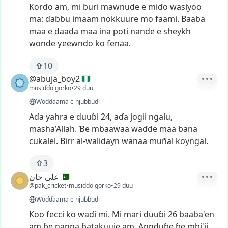
Korɗo
am,
mi
ɓuri
mawnude
e
miɗo
wasiyoo
ma:
ɗaɓɓu
imaam
nokkuure
mo
faami.
Baaba
maa
e
daada
maa
ina
poti
nande
e
sheykh
wonde
ƴeewndo
ko
fenaa.
10
@abuja_boy2
musiɗɗo gorko
•
29 duu
Woɗɗaama e njuɓɓudi
Aɗa
yahra
e
duuɓi
24,
aɗa
jogii
ngalu,
masha’Allah.
Ɓe
mbaawaa
waɗde
maa
bana
cukalel.
Birr
al-walidayn
wanaa
muñal
koyngal.
3
علی خان
@pak_cricket
•
musiɗɗo gorko
•
29 duu
Woɗɗaama e njuɓɓudi
Koo
fecci
ko
waɗi
mi.
Mi
mari
duuɓi
26
baaba'en
am
ɓe
nanna
ɓatakuuje
am.
Annduɓe
ɓe
mbi'ii