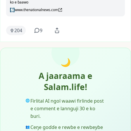
ko e ɓaawo
www.thenationalnews.com
204
9
🌙
A jaaraama e
Salam.life!
Firlital AI ngol waawi firlinde post
🌐
e comment e lannguji 30 e ko
ɓuri.
Ceŋe goɗɗe e rewɓe e rewbeyɓe
👥