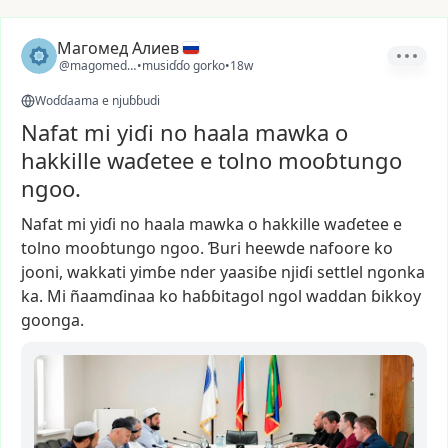
Магомед Алиев
@magomed_0510
•
musiɗɗo gorko
•
18w
Woɗɗaama e njuɓɓudi
Nafat mi yiɗi no haala mawka o
hakkille waɗetee e tolno mooɓtungo
ngoo.
Nafat
mi
yiɗi
no
haala
mawka
o
hakkille
waɗetee
e
tolno
mooɓtungo
ngoo.
Ɓuri
heewde
nafoore
ko
jooni,
wakkati
yimɓe
nder
yaasiɓe
njiɗi
settlel
ngonka
ka.
Mi
ñaamɗinaa
ko
haɓɓitagol
ngol
waddan
ɓikkoy
goonga.