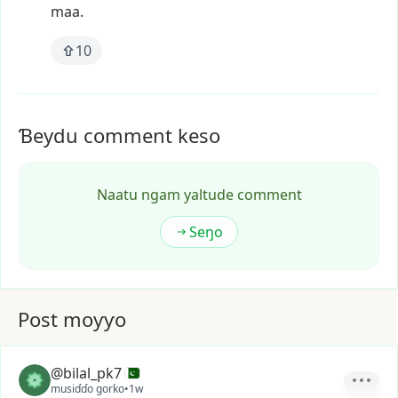
maa.
10
Ɓeydu comment keso
Naatu ngam yaltude comment
Seŋo
Post moƴƴo
@bilal_pk7
musiɗɗo gorko
•
1w