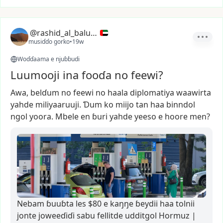
@rashid_al_balushi
musiɗɗo gorko
•
19w
Woɗɗaama e njuɓɓudi
Luumooji ina fooɗa no feewi?
Awa,
belɗum
no
feewi
no
haala
diplomatiya
waawirta
yahde
miliyaaruuji.
Ɗum
ko
miijo
tan
haa
binndol
ngol
yoora.
Mbele
en
ɓuri
yahde
yeeso
e
hoore
men?
Nebam ɓuuɓta les $80 e kaŋŋe ɓeydii haa tolnii
jonte joweeɗiɗi sabu fellitde udditgol Hormuz |