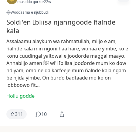
musiɗɗo gorko
•
22w
Woɗɗaama e njuɓɓudi
Soldi'en Ibliisa njanngooɗe ñalnde
kala
Assalaamu
alaykum
wa
rahmatullah,
miijo
e
am,
ñalnde
kala
min
ngoni
haa
hare,
wonaa
e
yimɓe,
ko
e
konu
cuuɗingal
yaltowal
e
jooɗorde
maggal
maayo.
Annabiijo
amen
ﷺ
wi'i
Ibliisa
jooɗorde
mum
ko
dow
ndiyam,
omo
nelda
karfeeje
mum
ñalnde
kala
ngam
ɓe
njiɗa
yimɓe.
On
ɓurɗo
ɓadtaade
mo
ko
on
lobboowo
fit…
Hollu goɗɗe
311
10