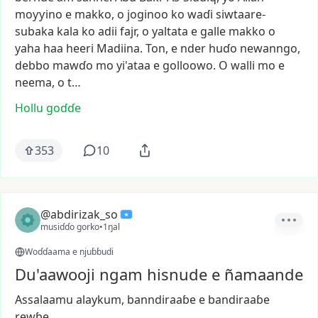
moƴƴino
e
makko,
o
joginoo
ko
waɗi
siwtaare-
subaka
kala
ko
adii
fajr,
o
yaltata
e
galle
makko
o
yaha
haa
heeri
Madiina.
Ton,
e
nder
huɗo
newanngo,
debbo
mawɗo
mo
yi'ataa
e
golloowo.
O
walli
mo
e
neema,
o
t…
Hollu goɗɗe
353
10
@abdirizak_so
musiɗɗo gorko
•
1ŋal
Woɗɗaama e njuɓɓudi
Du'aawooji ngam hisnude e ñamaande
Assalaamu
alaykum,
banndiraaɓe
e
bandiraaɓe
rewɓe,