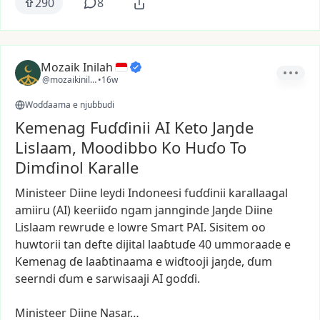
290
8
Mozaik Inilah
@mozaikinilah
•
16w
Woɗɗaama e njuɓɓudi
Kemenag Fuɗɗinii AI Keto Jaŋde
Lislaam, Moodibbo Ko Huɗo To
Dimɗinol Karalle
Ministeer
Diine
leydi
Indoneesi
fuɗɗinii
karallaagal
amiiru
(AI)
keeriiɗo
ngam
jannginde
Jaŋde
Diine
Lislaam
rewrude
e
lowre
Smart
PAI.
Sisitem
oo
huwtorii
tan
defte
dijital
laaɓtuɗe
40
ummoraade
e
Kemenag
ɗe
laaɓtinaama
e
wiɗtooji
jaŋde,
ɗum
seerndi
ɗum
e
sarwisaaji
AI
goɗɗi.
Ministeer
Diine
Nasar…