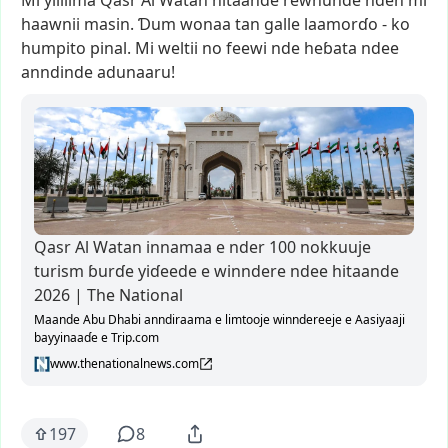
Mi
yilliima
Qasr
Al
Watan
hitaande
rewnunde
nden
mi
haawnii
masin.
Ɗum
wonaa
tan
galle
laamorɗo
-
ko
humpito
pinal.
Mi
weltii
no
feewi
nde
heɓata
ndee
anndinde
adunaaru!
Qasr Al Watan innamaa e nder 100 nokkuuje
turism ɓurɗe yiɗeede e winndere ndee hitaande
2026 | The National
Maande Abu Dhabi anndiraama e limtooje winndereeje e Aasiyaaji
bayyinaaɗe e Trip.com
www.thenationalnews.com
197
8