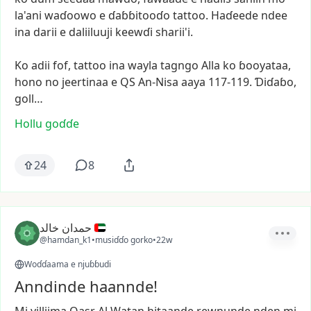
la'ani
waɗoowo
e
ɗaɓɓitooɗo
tattoo.
Haɗeede
ndee
ina
darii
e
daliiluuji
keewɗi
sharii'i.
Ko
adii
fof,
tattoo
ina
wayla
tagngo
Alla
ko
ɓooyataa,
hono
no
jeertinaa
e
QS
An-Nisa
aaya
117-119.
Ɗiɗaɓo,
goll…
Hollu goɗɗe
24
8
حمدان خالد
@hamdan_k1
•
musiɗɗo gorko
•
22w
Woɗɗaama e njuɓɓudi
Anndinde haannde!