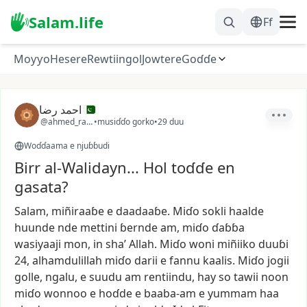
Salam.life
Ff
Moƴƴo
Hesere
Rewtiingol
Jowtere
Goɗɗe
احمد رضا
@ahmed_raza01
•
musiɗɗo gorko
•
29 duu
Woɗɗaama e njuɓɓudi
Birr al-Walidayn... Hol toɗɗe en
gasata?
Salam,
miñiraaɓe
e
daadaaɓe.
Miɗo
sokli
haalde
huunde
nde
mettini
ɓernde
am,
miɗo
ɗaɓɓa
wasiyaaji
mon,
in
sha’
Allah.
Miɗo
woni
miñiiko
duuɓi
24,
alhamdulillah
miɗo
darii
e
fannu
kaalis.
Miɗo
jogii
golle,
ngalu,
e
suudu
am
rentiindu,
hay
so
tawii
noon
miɗo
wonnoo
e
hoɗde
e
baaba-am
e
yummam
haa