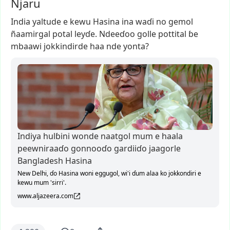
Njaru
India
yaltude
e
kewu
Hasina
ina
waɗi
no
gemol
ñaamirgal
potal
leyɗe.
Ndeeɗoo
golle
pottital
ɓe
mbaawi
jokkindirde
haa
nde
yonta?
Indiya hulɓini wonde naatgol mum e haala
peewniraaɗo gonnooɗo gardiiɗo jaagorle
Bangladesh Hasina
New Delhi, ɗo Hasina woni eggugol, wi'i ɗum alaa ko jokkondiri e
kewu mum 'sirri'.
www.aljazeera.com