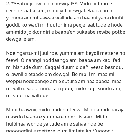
2.
**Batuuji
jowitiiɗi
e
dewgal**:
Miɗo
tiiɗnoo
e
reende
laaɓal
am,
miɗo
yiɗi
dewgal.
Baaba-am
e
yumma
am
mbaawaa
wallude
am
haa
mi
yaha
duuɓi
goɗɗi,
ko
waɗi
mi
huutoriima
peeje
laaɓtuɗe
e
hoɗe
am-miɗo
jokkondiri
e
baaba'en
sukaaɓe
rewɓe
potɓe
dewgal
e
am.
Nde
ngartu-mi
juulirde,
yumma
am
ɓeydii
mettere
no
feewi.
O
nanngi
noddaango
am,
baaba
am
kadi
fadii
mi
hisnude
ɗum.
Caggal
ɗuum
o
gañi
yeeso
ɓesngu,
o
jawnii
e
etaade
am
dewgal.
Ɓe
mbi'i
mi
maa
mi
woppu
noddaango
am
e
sutura
am
haa
abada,
maa
mi
yaltu.
Sabu
muñal
am
joofi,
miɗo
jogii
suudu
am,
mi
suɓiima
yaltude.
Miɗo
haawnii,
miɗo
huɗi
no
feewi.
Miɗo
anndi
daraja
mawɗo
baaba
e
yumma
e
nder
Lislaam.
Miɗo
hulɓinaa
wonde
yaltude
am
e
sahaa
nde
ɓe
ngoongɗini
e
mettere,
ɗum
limtata
ko
*‘uqooq*