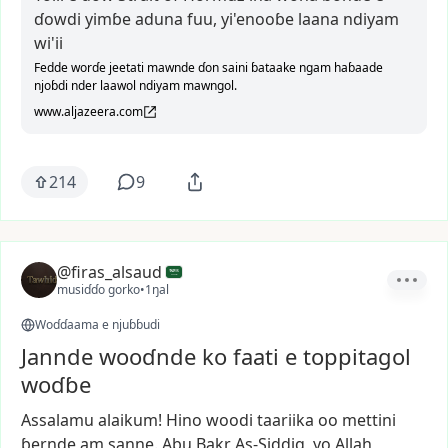
ɗowdi yimɓe aduna fuu, yi'enooɓe laana ndiyam
wi'ii
Fedde worɗe jeetati mawnde ɗon saini ɓataake ngam haɓaade
njoɓdi nder laawol ndiyam mawngol.
www.aljazeera.com
214
9
@firas_alsaud
musiɗɗo gorko
•
1ŋal
Woɗɗaama e njuɓɓudi
Jannde wooɗnde ko faati e toppitagol
woɗɓe
Assalamu
alaikum!
Hino
woodi
taariika
oo
mettini
ɓernde
am
sanne.
Abu
Bakr
As-Siddiq,
yo
Allah