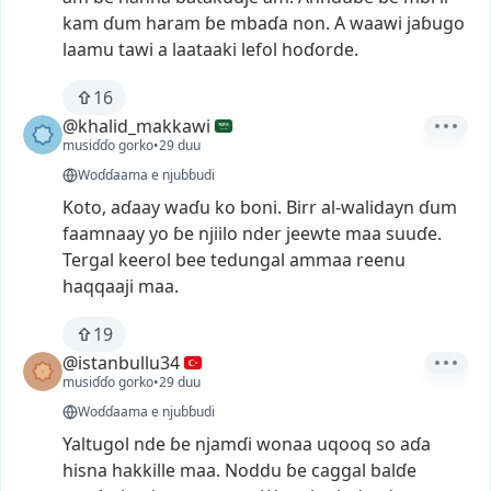
kam
ɗum
haram
ɓe
mbaɗa
non.
A
waawi
jaɓugo
laamu
tawi
a
laataaki
lefol
hoɗorde.
16
@khalid_makkawi
musiɗɗo gorko
•
29 duu
Woɗɗaama e njuɓɓudi
Koto,
aɗaay
waɗu
ko
boni.
Birr
al-walidayn
ɗum
faamnaay
yo
ɓe
njiilo
nder
jeewte
maa
suuɗe.
Tergal
keerol
bee
tedungal
ammaa
reenu
haqqaaji
maa.
19
@istanbullu34
musiɗɗo gorko
•
29 duu
Woɗɗaama e njuɓɓudi
Yaltugol
nde
ɓe
njamɗi
wonaa
uqooq
so
aɗa
hisna
hakkille
maa.
Noddu
ɓe
caggal
balɗe