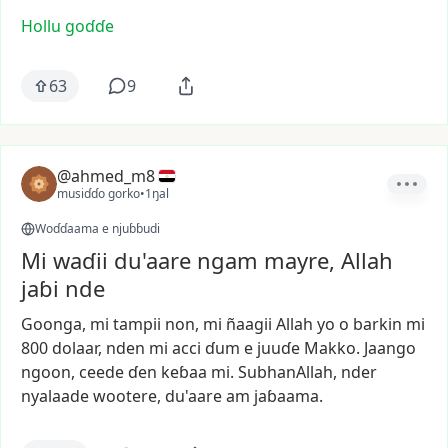
Hollu goɗɗe
63
9
@ahmed_m8
musiɗɗo gorko
•
1ŋal
Woɗɗaama e njuɓɓudi
Mi waɗii du'aare ngam mayre, Allah
jaɓi nde
Goonga,
mi
tampii
non,
mi
ñaagii
Allah
yo
o
barkin
mi
800
dolaar,
nden
mi
acci
ɗum
e
juuɗe
Makko.
Jaango
ngoon,
ceede
ɗen
keɓaa
mi.
SubhanAllah,
nder
nyalaade
wootere,
du'aare
am
jaɓaama.