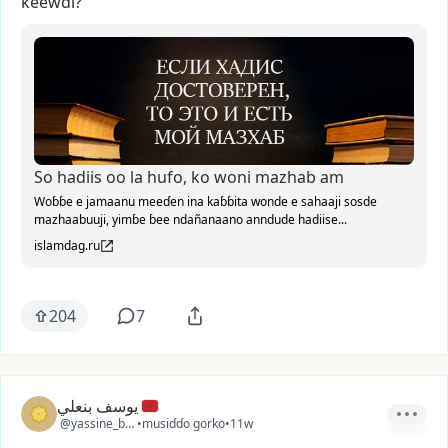
keewɗi?
So hadiis oo la hufo, ko woni mazhab am
Woɓɓe e jamaanu meeɗen ina kaɓɓita wonde e sahaaji sosde
mazhaabuuji, yimɓe ɓee ndañanaano anndude hadiise...
islamdag.ru
204
7
يوسف بنعلي
@yassine_ben2
•
musiɗɗo gorko
•
11w