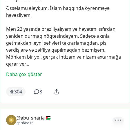
Əssəlamu
əleykum.
İslam
haqqında
öyrənməyə
həvəsliyəm.
Mən
22
yaşında
braziliyalıyam
və
həyatımı
sıfırdan
yenidən
qurmaq
nöqtəsindəyəm.
Sadəcə
axınla
getməkdən,
eyni
səhvləri
təkrarlamaqdan,
pis
vərdişlərə
və
zəifliyə
qapılmaqdan
bezmişəm.
Möhkəm
bir
yol,
gerçək
intizam
və
nizam
axtarmağa
qərar
ver…
Daha çox göstər
304
8
@abu_sharia
qardaş
•
1g