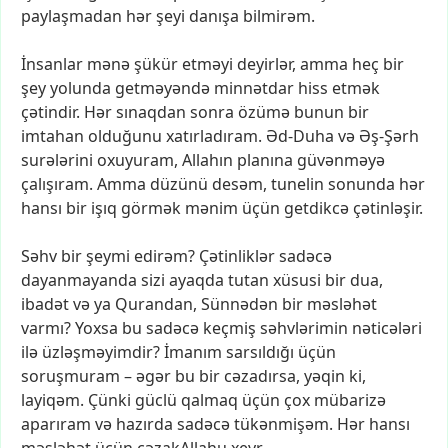
paylaşmadan
hər
şeyi
danışa
bilmirəm.
İnsanlar
mənə
şükür
etməyi
deyirlər,
amma
heç
bir
şey
yolunda
getməyəndə
minnətdar
hiss
etmək
çətindir.
Hər
sınaqdan
sonra
özümə
bunun
bir
imtahan
olduğunu
xatırladıram.
Əd-Duha
və
Əş-Şərh
surələrini
oxuyuram,
Allahın
planına
güvənməyə
çalışıram.
Amma
düzünü
desəm,
tunelin
sonunda
hər
hansı
bir
işıq
görmək
mənim
üçün
getdikcə
çətinləşir.
Səhv
bir
şeymi
edirəm?
Çətinliklər
sadəcə
dayanmayanda
sizi
ayaqda
tutan
xüsusi
bir
dua,
ibadət
və
ya
Qurandan,
Sünnədən
bir
məsləhət
varmı?
Yoxsa
bu
sadəcə
keçmiş
səhvlərimin
nəticələri
ilə
üzləşməyimdir?
İmanım
sarsıldığı
üçün
soruşmuram
–
əgər
bu
bir
cəzadırsa,
yəqin
ki,
layiqəm.
Çünki
güclü
qalmaq
üçün
çox
mübarizə
aparıram
və
hazırda
sadəcə
tükənmişəm.
Hər
hansı