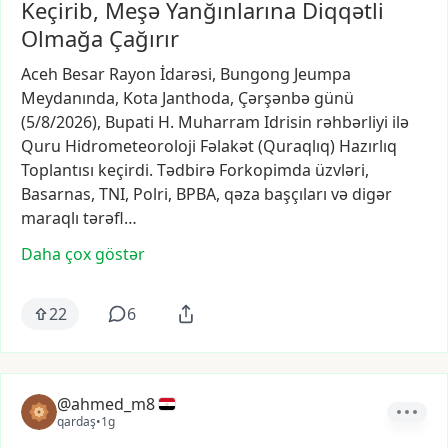
Keçirib, Meşə Yanğınlarına Diqqətli
Olmağa Çağırır
Aceh
Besar
Rayon
İdarəsi,
Bungong
Jeumpa
Meydanında,
Kota
Janthoda,
Çərşənbə
günü
(5/8/2026),
Bupati
H.
Muharram
Idrisin
rəhbərliyi
ilə
Quru
Hidrometeoroloji
Fəlakət
(Quraqlıq)
Hazırlıq
Toplantısı
keçirdi.
Tədbirə
Forkopimda
üzvləri,
Basarnas,
TNI,
Polri,
BPBA,
qəza
başçıları
və
digər
maraqlı
tərəfl…
Daha çox göstər
22
6
@ahmed_m8
qardaş
•
1g