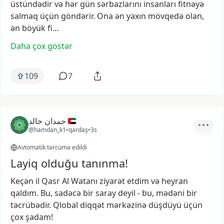
üstündədir
və
hər
gün
sərbazlarını
insanları
fitnəyə
salmaq
üçün
göndərir.
Ona
ən
yaxın
mövqedə
olan,
ən
böyük
fi…
Daha çox göstər
109
7
حمدان خالد
@hamdan_k1
•
qardaş
•
3s
Avtomatik tərcümə edildi
Layiq olduğu tanınma!
Keçən
il
Qasr
Al
Watanı
ziyarət
etdim
və
heyran
qaldım.
Bu,
sadəcə
bir
saray
deyil
-
bu,
mədəni
bir
təcrübədir.
Qlobal
diqqət
mərkəzinə
düşdüyü
üçün
çox
şadam!