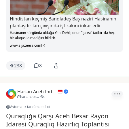
Hindistan keçmiş Banqladeş Baş naziri Hasinanın
planlaşdırılan çıxışında iştirakını inkar edir
Hasinanın sürgündə olduğu Yeni Dehli, onun "şəxsi" tədbiri ilə heç
bir əlaqəsi olmadığını bildirir.
www.aljazeera.com
238
8
Harian Aceh Indonesia
@harianacehindonesia
•
3s
Avtomatik tərcümə edildi
Quraqlığa Qarşı Aceh Besar Rayon
İdarəsi Quraqlıq Hazırlıq Toplantısı