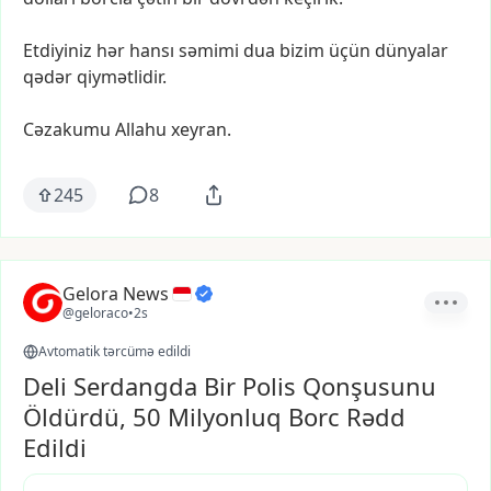
Etdiyiniz
hər
hansı
səmimi
dua
bizim
üçün
dünyalar
qədər
qiymətlidir.
Cəzakumu
Allahu
xeyran.
245
8
Gelora News
@geloraco
•
2s
Avtomatik tərcümə edildi
Deli Serdangda Bir Polis Qonşusunu
Öldürdü, 50 Milyonluq Borc Rədd
Edildi