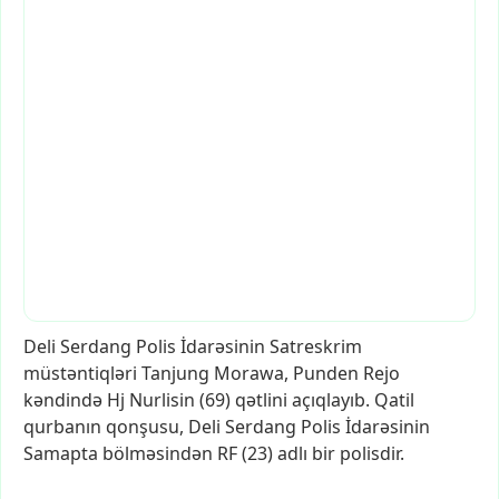
Deli
Serdang
Polis
İdarəsinin
Satreskrim
müstəntiqləri
Tanjung
Morawa,
Punden
Rejo
kəndində
Hj
Nurlisin
(69)
qətlini
açıqlayıb.
Qatil
qurbanın
qonşusu,
Deli
Serdang
Polis
İdarəsinin
Samapta
bölməsindən
RF
(23)
adlı
bir
polisdir.