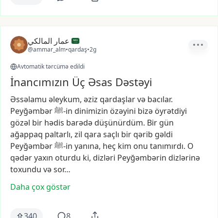
عمار المالكي
@ammar_alm
•
qardaş
•
2g
Avtomatik tərcümə edildi
İnancımızın Üç Əsas Dəstəyi
Əssəlamu
əleykum,
əziz
qardaşlar
və
bacılar.
Peyğəmbər
ﷺ-in
dinimizin
özəyini
bizə
öyrətdiyi
gözəl
bir
hədis
barədə
düşünürdüm.
Bir
gün
ağappaq
paltarlı,
zil
qara
saçlı
bir
qərib
gəldi
Peyğəmbər
ﷺ-in
yanına,
heç
kim
onu
tanımırdı.
O
qədər
yaxın
oturdu
ki,
dizləri
Peyğəmbərin
dizlərinə
toxundu
və
sor…
Daha çox göstər
340
8