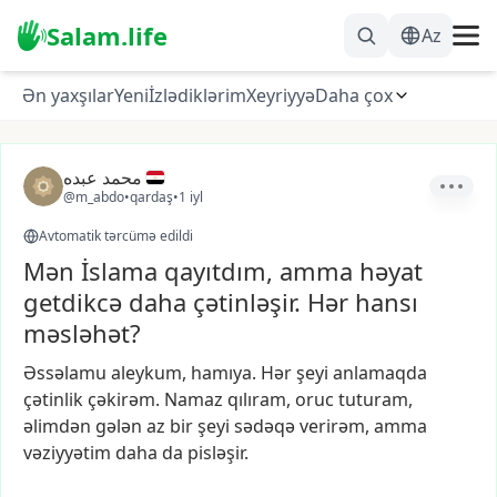
Salam.life
Az
Ən yaxşılar
Yeni
İzlədiklərim
Xeyriyyə
Daha çox
محمد عبده
@m_abdo
•
qardaş
•
1 iyl
Avtomatik tərcümə edildi
Mən İslama qayıtdım, amma həyat
getdikcə daha çətinləşir. Hər hansı
məsləhət?
Əssəlamu
aleykum,
hamıya.
Hər
şeyi
anlamaqda
çətinlik
çəkirəm.
Namaz
qılıram,
oruc
tuturam,
əlimdən
gələn
az
bir
şeyi
sədəqə
verirəm,
amma
vəziyyətim
daha
da
pisləşir.