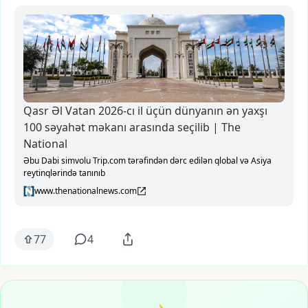
Qasr Əl Vatan 2026-cı il üçün dünyanın ən yaxşı
100 səyahət məkanı arasında seçilib | The
National
Əbu Dabi simvolu Trip.com tərəfindən dərc edilən qlobal və Asiya
reytinqlərində tanınıb
www.thenationalnews.com
77
4