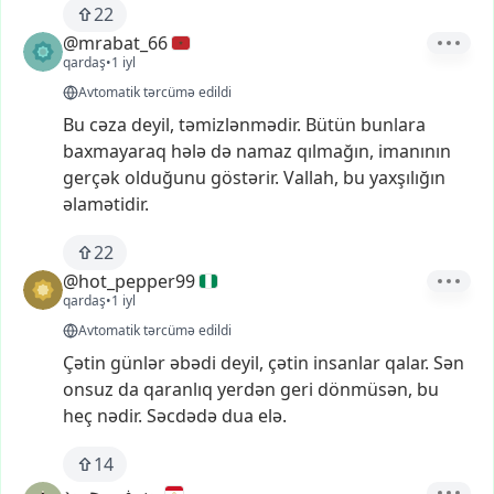
22
@mrabat_66
qardaş
•
1 iyl
Avtomatik tərcümə edildi
Bu
cəza
deyil,
təmizlənmədir.
Bütün
bunlara
baxmayaraq
hələ
də
namaz
qılmağın,
imanının
gerçək
olduğunu
göstərir.
Vallah,
bu
yaxşılığın
əlamətidir.
22
@hot_pepper99
qardaş
•
1 iyl
Avtomatik tərcümə edildi
Çətin
günlər
əbədi
deyil,
çətin
insanlar
qalar.
Sən
onsuz
da
qaranlıq
yerdən
geri
dönmüsən,
bu
heç
nədir.
Səcdədə
dua
elə.
14
يوسف محمود