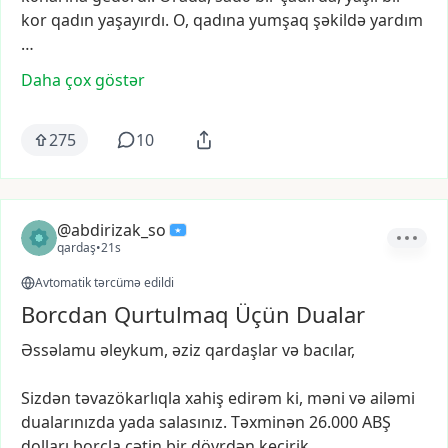
kor
qadın
yaşayırdı.
O,
qadına
yumşaq
şəkildə
yardım
…
Daha çox göstər
275
10
@abdirizak_so
qardaş
•
21s
Avtomatik tərcümə edildi
Borcdan Qurtulmaq Üçün Dualar
Əssəlamu
əleykum,
əziz
qardaşlar
və
bacılar,
Sizdən
təvazökarlıqla
xahiş
edirəm
ki,
məni
və
ailəmi
dualarınızda
yada
salasınız.
Təxminən
26.000
ABŞ
dolları
borcla
çətin
bir
dövrdən
keçirik.