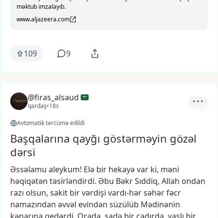
məktub imzalayıb.
www.aljazeera.com
109
9
@firas_alsaud
qardaş
•
18s
Avtomatik tərcümə edildi
Başqalarına qayğı göstərməyin gözəl
dərsi
Əssəlamu
aleykum!
Elə
bir
hekayə
var
ki,
məni
həqiqətən
təsirləndirdi.
Əbu
Bəkr
Sıddiq,
Allah
ondan
razı
olsun,
sakit
bir
vərdişi
vardı-hər
səhər
fəcr
namazından
əvvəl
evindən
süzülüb
Mədinənin
kənarına
gedərdi.
Orada,
sadə
bir
çadırda,
yaşlı
bir