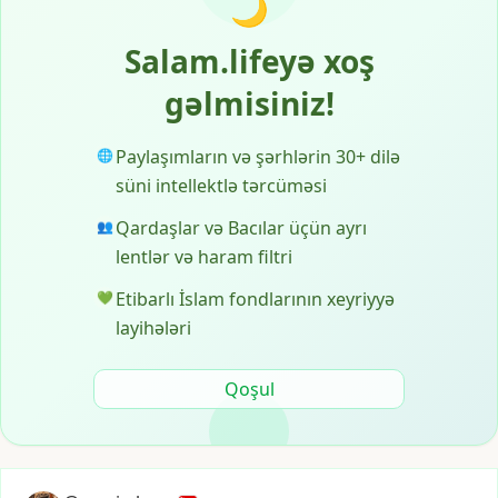
🌙
Salam.lifeyə xoş
gəlmisiniz!
Paylaşımların və şərhlərin 30+ dilə
🌐
süni intellektlə tərcüməsi
Qardaşlar və Bacılar üçün ayrı
👥
lentlər və haram filtri
Etibarlı İslam fondlarının xeyriyyə
💚
layihələri
Qoşul