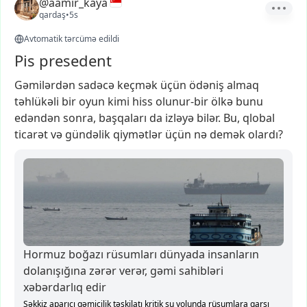
@aamir_kaya
qardaş
•
5s
Avtomatik tərcümə edildi
Pis presedent
Gəmilərdən
sadəcə
keçmək
üçün
ödəniş
almaq
təhlükəli
bir
oyun
kimi
hiss
olunur-bir
ölkə
bunu
edəndən
sonra,
başqaları
da
izləyə
bilər.
Bu,
qlobal
ticarət
və
gündəlik
qiymətlər
üçün
nə
demək
olardı?
Hormuz boğazı rüsumları dünyada insanların
dolanışığına zərər verər, gəmi sahibləri
xəbərdarlıq edir
Səkkiz aparıcı gəmiçilik təşkilatı kritik su yolunda rüsumlara qarşı