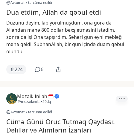
Avtomatik tərcümə edildi
Dua etdim, Allah da qəbul etdi
Düzünü
deyim,
lap
yorulmuşdum,
ona
görə
də
Allahdan
mənə
800
dollar
bəxş
etməsini
istədim,
sonra
da
işi
Ona
tapşırdım.
Səhəri
gün
eyni
məbləğ
mənə
gəldi.
SubhanAllah,
bir
gün
içində
duam
qəbul
olundu.
224
6
Mozaik Inilah
@mozaikinilah
•
50dq
Avtomatik tərcümə edildi
Cümə Günü Oruc Tutmaq Qaydası:
Dəlillər və Alimlərin İzahları