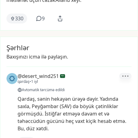
məsləhət
üçün
cəzakAllahu
xeyr.
330
9
Şərhlər
Baxışınızı icma ilə paylaşın.
@desert_wind251
qardaş
•
1 iyl
Avtomatik tərcümə edildi
Qardaş,
sənin
hekayən
ürəyə
dəyir.
Yadında
saxla,
Peyğəmbər
(SAV)
də
böyük
çətinliklər
görmüşdü.
İstiğfar
etməyə
davam
et
və
təhəccüdün
gücünü
heç
vaxt
kiçik
hesab
etmə.
Bu,
düz
xətdi.