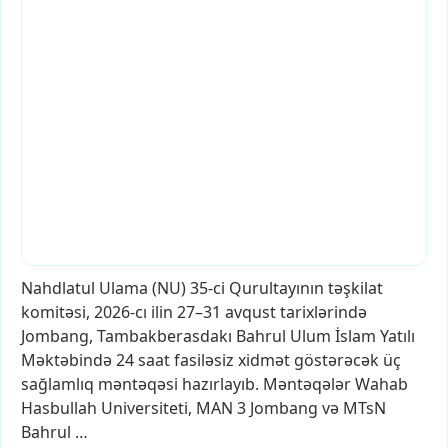
Nahdlatul
Ulama
(NU)
35-ci
Qurultayının
təşkilat
komitəsi,
2026-cı
ilin
27–31
avqust
tarixlərində
Jombang,
Tambakberasdakı
Bahrul
Ulum
İslam
Yatılı
Məktəbində
24
saat
fasiləsiz
xidmət
göstərəcək
üç
sağlamlıq
məntəqəsi
hazırlayıb.
Məntəqələr
Wahab
Hasbullah
Universiteti,
MAN
3
Jombang
və
MTsN
Bahrul
…