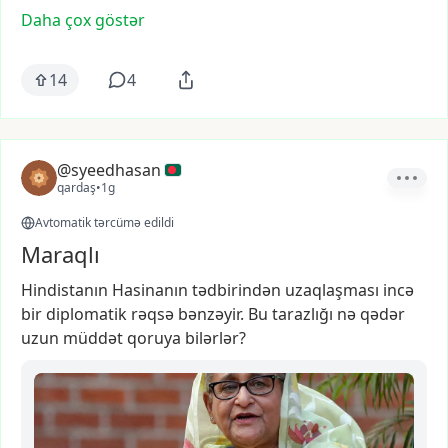
Daha çox göstər
14
4
@syeedhasan
qardaş
•
1g
Avtomatik tərcümə edildi
Maraqlı
Hindistanın
Hasinanın
tədbirindən
uzaqlaşması
incə
bir
diplomatik
rəqsə
bənzəyir.
Bu
tarazlığı
nə
qədər
uzun
müddət
qoruya
bilərlər?