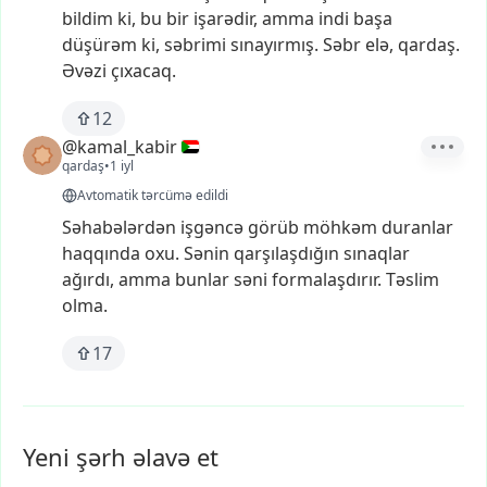
bildim
ki,
bu
bir
işarədir,
amma
indi
başa
düşürəm
ki,
səbrimi
sınayırmış.
Səbr
elə,
qardaş.
Əvəzi
çıxacaq.
12
@kamal_kabir
qardaş
•
1 iyl
Avtomatik tərcümə edildi
Səhabələrdən
işgəncə
görüb
möhkəm
duranlar
haqqında
oxu.
Sənin
qarşılaşdığın
sınaqlar
ağırdı,
amma
bunlar
səni
formalaşdırır.
Təslim
olma.
17
Yeni şərh əlavə et