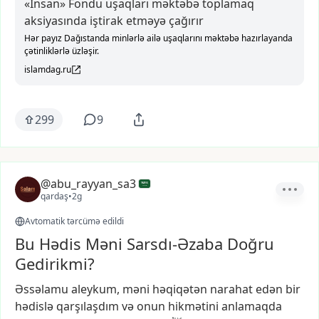
«İnsan» Fondu uşaqları məktəbə toplamaq
aksiyasında iştirak etməyə çağırır
Hər payız Dağıstanda minlərlə ailə uşaqlarını məktəbə hazırlayanda
çətinliklərlə üzləşir.
islamdag.ru
299
9
@abu_rayyan_sa3
qardaş
•
2g
Avtomatik tərcümə edildi
Bu Hədis Məni Sarsdı-Əzaba Doğru
Gedirikmi?
Əssəlamu
aleykum,
məni
həqiqətən
narahat
edən
bir
hədislə
qarşılaşdım
və
onun
hikmətini
anlamaqda