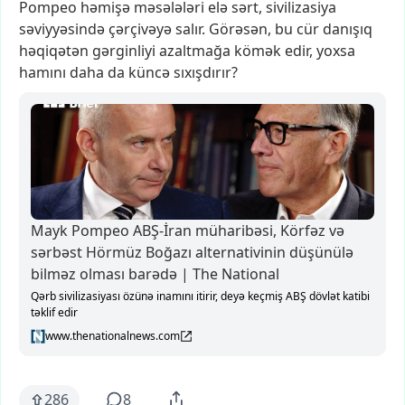
Pompeo
həmişə
məsələləri
elə
sərt,
sivilizasiya
səviyyəsində
çərçivəyə
salır.
Görəsən,
bu
cür
danışıq
həqiqətən
gərginliyi
azaltmağa
kömək
edir,
yoxsa
hamını
daha
da
küncə
sıxışdırır?
Mayk Pompeo ABŞ-İran müharibəsi, Körfəz və
sərbəst Hörmüz Boğazı alternativinin düşünülə
bilməz olması barədə | The National
Qərb sivilizasiyası özünə inamını itirir, deyə keçmiş ABŞ dövlət katibi
təklif edir
www.thenationalnews.com
286
8