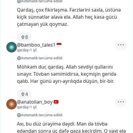
Avtomatik tərcümə edildi
Qardaş,
çox
fikirləşmə.
Fərzlərini
saxla,
üstünə
kiçik
sünnətlər
əlavə
elə.
Allah
heç
kəsə
gücü
çatmayan
yük
qoymaz.
8
@bamboo_tales1
qardaş
•
1 iyl
Avtomatik tərcümə edildi
Möhkəm
dur,
qardaş.
Allah
sevdiyi
qullarını
sınayır.
Tövbən
səmimidirsə,
keçmişin
geridə
qalıb.
Hər
günü
ayrı-ayrılıqda
düşün,
bir-bir.
4
@anatolian_boy
qardaş
•
1 iyl
Avtomatik tərcümə edildi
Axı,
bu
düz
ürəyimə
dəydi.
Mən
də
tövbə
edəndən
sonra
üç
dəfə
qəza
keçirdim.
O
vaxt
elə