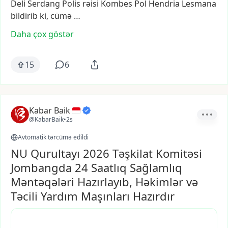
Deli
Serdang
Polis
rəisi
Kombes
Pol
Hendria
Lesmana
bildirib
ki,
cümə
…
Daha çox göstər
15
6
Kabar Baik
@KabarBaik
•
2s
Avtomatik tərcümə edildi
NU Qurultayı 2026 Təşkilat Komitəsi
Jombangda 24 Saatlıq Sağlamlıq
Məntəqələri Hazırlayıb, Həkimlər və
Təcili Yardım Maşınları Hazırdır