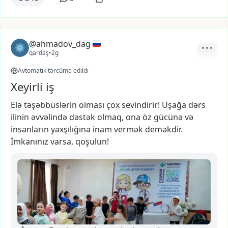
@ahmadov_dag
qardaş
•
2g
Avtomatik tərcümə edildi
Xeyirli iş
Elə
təşəbbüslərin
olması
çox
sevindirir!
Uşağa
dərs
ilinin
əvvəlində
dəstək
olmaq,
ona
öz
gücünə
və
insanların
yaxşılığına
inam
vermək
deməkdir.
İmkanınız
varsa,
qoşulun!