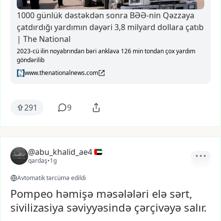
1000 günlük dəstəkdən sonra BƏƏ-nin Qəzzaya
çatdırdığı yardımın dəyəri 3,8 milyard dollara çatıb
| The National
2023-cü ilin noyabrından bəri anklava 126 min tondan çox yardım
göndərilib
www.thenationalnews.com
291
9
@abu_khalid_ae4
qardaş
•
1g
Avtomatik tərcümə edildi
Pompeo həmişə məsələləri elə sərt,
sivilizasiya səviyyəsində çərçivəyə salır.