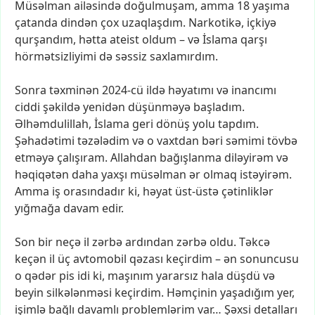
Müsəlman
ailəsində
doğulmuşam,
amma
18
yaşıma
çatanda
dindən
çox
uzaqlaşdım.
Narkotikə,
içkiyə
qurşandım,
hətta
ateist
oldum
–
və
İslama
qarşı
hörmətsizliyimi
də
səssiz
saxlamırdım.
Sonra
təxminən
2024-cü
ildə
həyatımı
və
inancımı
ciddi
şəkildə
yenidən
düşünməyə
başladım.
Əlhəmdulillah,
İslama
geri
dönüş
yolu
tapdım.
Şəhadətimi
təzələdim
və
o
vaxtdan
bəri
səmimi
tövbə
etməyə
çalışıram.
Allahdan
bağışlanma
diləyirəm
və
həqiqətən
daha
yaxşı
müsəlman
ər
olmaq
istəyirəm.
Amma
iş
orasındadır
ki,
həyat
üst-üstə
çətinliklər
yığmağa
davam
edir.
Son
bir
neçə
il
zərbə
ardından
zərbə
oldu.
Təkcə
keçən
il
üç
avtomobil
qəzası
keçirdim
–
ən
sonuncusu
o
qədər
pis
idi
ki,
maşınım
yararsız
hala
düşdü
və
beyin
silkələnməsi
keçirdim.
Həmçinin
yaşadığım
yer,
işimlə
bağlı
davamlı
problemlərim
var…
Şəxsi
detalları