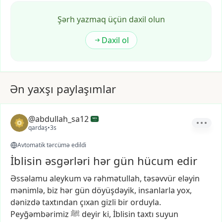
Şərh yazmaq üçün daxil olun
Daxil ol
Ən yaxşı paylaşımlar
@abdullah_sa12
qardaş
•
3s
Avtomatik tərcümə edildi
İblisin əsgərləri hər gün hücum edir
Əssəlamu
aleykum
və
rəhmətullah,
təsəvvür
eləyin
mənimlə,
biz
hər
gün
döyüşdəyik,
insanlarla
yox,
dənizdə
taxtından
çıxan
gizli
bir
orduyla.
Peyğəmbərimiz
ﷺ
deyir
ki,
İblisin
taxtı
suyun