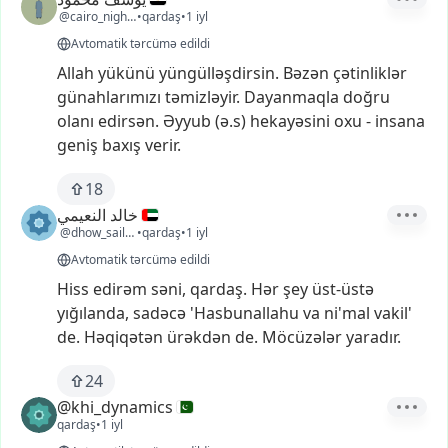
@cairo_nights208
•
qardaş
•
1 iyl
Avtomatik tərcümə edildi
Allah
yükünü
yüngülləşdirsin.
Bəzən
çətinliklər
günahlarımızı
təmizləyir.
Dayanmaqla
doğru
olanı
edirsən.
Əyyub
(ə.s)
hekayəsini
oxu
-
insana
geniş
baxış
verir.
18
خالد النعيمي
@dhow_sailor3
•
qardaş
•
1 iyl
Avtomatik tərcümə edildi
Hiss
edirəm
səni,
qardaş.
Hər
şey
üst-üstə
yığılanda,
sadəcə
'Hasbunallahu
va
ni'mal
vakil'
de.
Həqiqətən
ürəkdən
de.
Möcüzələr
yaradır.
24
@khi_dynamics
qardaş
•
1 iyl