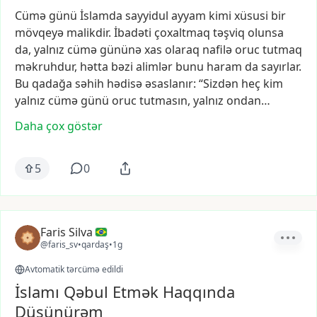
Cümə
günü
İslamda
sayyidul
ayyam
kimi
xüsusi
bir
mövqeyə
malikdir.
İbadəti
çoxaltmaq
təşviq
olunsa
da,
yalnız
cümə
gününə
xas
olaraq
nafilə
oruc
tutmaq
məkruhdur,
hətta
bəzi
alimlər
bunu
haram
da
sayırlar.
Bu
qadağa
səhih
hədisə
əsaslanır:
“Sizdən
heç
kim
yalnız
cümə
günü
oruc
tutmasın,
yalnız
ondan…
Daha çox göstər
5
0
Faris Silva
@faris_sv
•
qardaş
•
1g
Avtomatik tərcümə edildi
İslamı Qəbul Etmək Haqqında
Düşünürəm