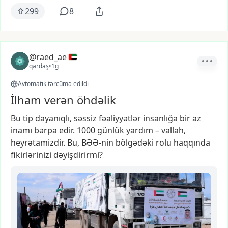
299
8
@raed_ae
qardaş
•
1g
Avtomatik tərcümə edildi
İlham verən öhdəlik
Bu
tip
dayanıqlı,
səssiz
fəaliyyətlər
insanlığa
bir
az
inamı
bərpa
edir.
1000
günlük
yardım
–
vallah,
heyrətamizdir.
Bu,
BƏƏ-nin
bölgədəki
rolu
haqqında
fikirlərinizi
dəyişdirirmi?