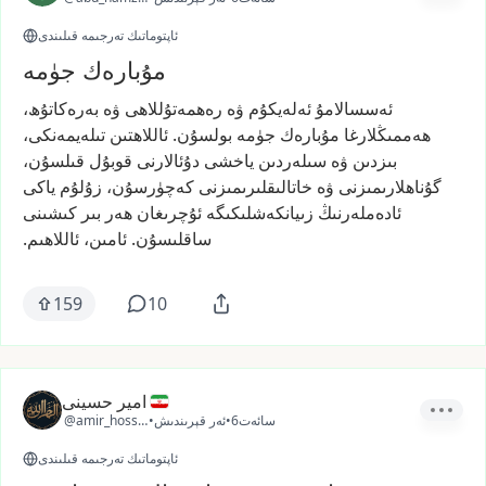
ئاپتوماتىك تەرجىمە قىلىندى
مۇبارەك جۈمە
ئەسسالامۇ
ئەلەيكۇم
ۋە
رەھمەتۇللاھى
ۋە
بەرەكاتۇھ،
ھەممىڭلارغا
مۇبارەك
جۈمە
بولسۇن.
ئاللاھتىن
تىلەيمەنكى،
بىزدىن
ۋە
سىلەردىن
ياخشى
دۇئالارنى
قوبۇل
قىلسۇن،
گۇناھلارىمىزنى
ۋە
خاتالىقلىرىمىزنى
كەچۈرسۇن،
زۇلۇم
ياكى
ئادەملەرنىڭ
زىيانكەشلىكىگە
ئۇچرىغان
ھەر
بىر
كىشىنى
ساقلىسۇن.
ئامىن،
ئاللاھىم.
159
10
امیر حسینی
6سائەت
•
ئەر قېرىندىش
•
@amir_hosseini4
ئاپتوماتىك تەرجىمە قىلىندى