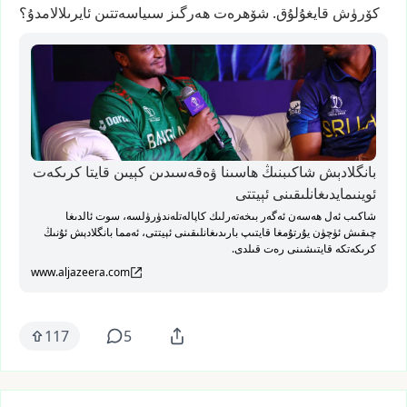
كۆرۈش
قايغۇلۇق.
شۆھرەت
ھەرگىز
سىياسەتتىن
ئايرىلالامدۇ؟
بانگلادېش شاكىبنىڭ ھاسىنا ۋەقەسىدىن كېيىن قايتا كرىكەت
ئوينىمايدىغانلىقىنى ئېيتتى
شاكىب ئەل ھەسەن ئەگەر بىخەتەرلىك كاپالەتلەندۈرۈلسە، سوت ئالدىغا
چىقىش ئۈچۈن يۇرتۇمغا قايتىپ بارىدىغانلىقىنى ئېيتتى، ئەمما بانگلادېش ئۇنىڭ
كرىكەتكە قايتىشىنى رەت قىلدى.
www.aljazeera.com
117
5