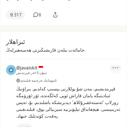
317
8
ئىزاھلار
جامائەت بىلەن قارىشىڭىزنى ھەمبەھىرلەڭ.
@javaiskit
3-ئىيۇن
•
ئەر قېرىندىش
ئاپتوماتىك تەرجىمە قىلىندى
قېرىندىشىم،
مەن
شۇ
يوللارنى
بېسىپ
كەلدىم.
بىراۋنىڭ
ئىبادىتىگە
يامان
قاراش
ئويى
كەلگەندە،
ئۆز-ئۆزۈمگە
زورلاپ
'ئەستەغفىرۇللاھ'
دېدىرىشكە
باشلىدىم.
بۇ،
نەپس
تەربىيىسى.
ھېچقانداق
تېلېۋىزىيە
سېرىيالى
يوق،
قىلىدىغىنى
پەقەت
كۈندىلىك
جىھاد.