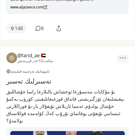
www.aljazeera.com
148
8
@farid_ae
10سائەت
•
ئەر قېرىندىش
ئاپتوماتىك تەرجىمە قىلىندى
تەسىرلىك تەسىر
بۇ
مۇكاپات
مەنسۇرغا
ئوخشاش
بالىلارغا
راسا
خۇشاللىق
بېغىشلىغان
ئۆزگىرىشنى
قانداق
قوزغىغانلىقىنى
كۆرۈپ
بەكمۇ
خۇشال
بولدۇم.
ئەمما
ئارىلاش
تۇيغۇلار
بار-بۇ
قوراللارنى
ئىنسانىي
تۇيغۇنى
يوقاتماي
تۇرۇپ
كەڭ
كۆلەمدە
قوللانساق
بولامدۇ؟