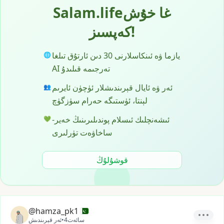
Salam.lifeغا خۇش
كەپسىز!
يازما ۋە ئىنكاسلارنى 30 دىن ئارتۇق تىلغا
🌐
AI تەرجىمە قىلىدۇ
ئەر ۋە ئايال قېرىندىشلار ئۈچۈن ئايرىم
👥
لېنتا، ئۈستىگە حەرام سۈزگۈچ
ئىشەنچلىك ئىسلام پوندىلىرىنىڭ خەير-
💚
ساخاۋەت تۈرلىرى
قوشۇلۇڭ
@hamza_pk1
4سائەت
•
ئەر قېرىندىش