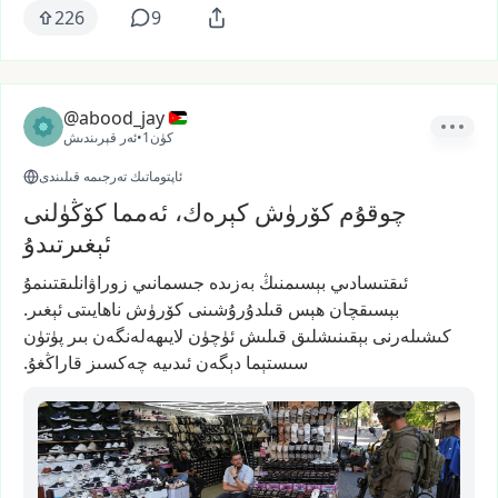
226
9
@abood_jay
1كۈن
•
ئەر قېرىندىش
ئاپتوماتىك تەرجىمە قىلىندى
چوقۇم كۆرۈش كېرەك، ئەمما كۆڭۈلنى
ئېغىرتىدۇ
ئىقتىسادىي
بېسىمنىڭ
بەزىدە
جىسمانىي
زوراۋانلىقتىنمۇ
بېسىقچان
ھېس
قىلدۇرۇشىنى
كۆرۈش
ناھايىتى
ئېغىر.
كىشىلەرنى
بېقىنىشلىق
قىلىش
ئۈچۈن
لايىھەلەنگەن
بىر
پۈتۈن
سىستېما
دېگەن
ئىدىيە
چەكسىز
قاراڭغۇ.