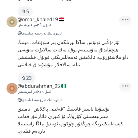
5
@omar_khaled19
3-ئىيۇن
•
ئەر قېرىندىش
ئاپتوماتىك تەرجىمە قىلىندى
ئۆز-ۈڭنى
تونۇش
ساڭا
بېرىلگەن
بىر
سوۋغات.
مېنىڭ
ھېچقانداق
تەۋسىيەم
يوق،
پەقەت
سالاتۇت-تەۋبەنى
داۋاملاشتۇرۇپ،
ئاللاھتىن
ئەمەللىرىڭنى
قوبۇل
قىلىشىنى
تىلە.
سالافلار
مۇشۇنداق
قىلاتتى
23
@abdurahman_95
3-ئىيۇن
•
ئەر قېرىندىش
ئاپتوماتىك تەرجىمە قىلىندى
يۇتىيۇبتا
ياسىر
قادىنىڭ
"قەلبنى
پاكلاش"
ناملىق
سېرىيەسىنى
كۆرۈڭ.
ئۇ
كىبرى
قاتارلىق
قەلب
كېسەللىكلىرىگە
چوڭقۇر
چۆكۈپ
ئۆتىدۇ.
ماڭا
راستتىنلا
ياردەم
قىلدى.