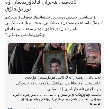
ئادەمنى ھەيران قالدۇرىدىغان ۋە
قورقۇنچلۇق
بۇ
سىياسىي
جىددىي
روماندىن
ئېلىنغاندەك
ئوقۇلىدۇ.
ھېچكىم
كىمنىڭ
راستتىنلا
مەسئۇل
ئىكەنلىكىنى
-
ھەتتا
تىرىك
ئىكەنلىكىنى
-
بىلمەيدىغان
تۇرۇقلۇق
مۇھىم
سۆھبەتلەر
قانداق
ئۆتكۈزۈلەلىشى
مۇمكىن؟
ئەڭ ئالىي رەھبەر، ئەڭ ئالىي ھوقۇقسىز: مۇجتەبا
خامنېيىنىڭ يوقالغانلىقى ئىراننىڭ ھۆكۈمەت تەرتىپىدىكى
يېرىقلارنى ئاشكارىلىدى | ئەلمىللى
ماشىنىدا ئۆتكۈزۈلگەن ئۇچرىشىش ۋە كېسەللىك دەدى-شىۋىرلىرى ئىلگىرى
ھوقۇقى تالاشسىز بولغان رەھبەرنىڭ ئۆزگىرىۋاتقان رولىغا يورۇقلۇق
چۈشۈردى