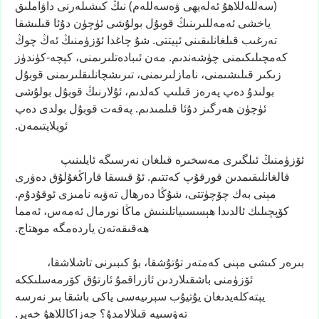
(سەللەللاھۇ
ئەلەيھى
ۋەسەللەم)
نىڭ
كىشىلەرنى
داۋاملىق
ياخشى
ئەمەللىرىنىڭ
قوبۇل
بولۇشى
ئۈچۈن
دۇئا
قىلىشقا
تەرغىب
قىلغانلىقىنى
ئېيتتى.
شۇ
چاغدا
ئۆزۈمنىڭ
ئەڭ
چوڭ
كەمچىلىكىمنى
چۈشەندىم.
مەن
ئىبادەتلىرىمنى،
كېچە-كۈندۈز
زىكىر
قىلىشىمنى،
نامازلىرىمنى،
تىرىشچانلىقلىرىمنى
قوبۇل
بولىدۇ
دەپ
پەرەز
قىلىپ
كەلدىم،
ئۇلارنىڭ
قوبۇل
بولۇشى
ئۈچۈن
ھەرگىز
دۇئا
قىلمىدىم.
پەقەت
قوبۇل
بولدى
دەپ
ئويلاپتىمەن.
ئۆزۈمنىڭ
ئىلگىرى
مەسخىرە
قىلغان
نەرسىگە
ئايلىنىپ
قالغانلىقىمدىن
قورقۇپ
كەتتىم.
ئۇ
قىسقا
قاراڭغۇلۇق
دەۋرى
مېنى
بەك
چۆچۈتتى،
شۇڭا
دەرھال
تەۋبە
نامىزى
ئوقۇدۇم.
كۆپچىلىك
ئالدىدا
ھېسسىياتلىنىش
ماڭا
نورمال
ئەمەس،
ئەمما
ھەقىقەتەن
ياردەمگە
موھتاج.
بىرەر
كىشى
مېنى
كەمتەر
تۇتۇشقا،
بۇ
كىبىرنى
تاشلاشقا،
ئۆزۈمنى
باشقىلاردىن
ئازراقمۇ
ئارتۇق
كۆرمەسلىككە
يېتەكلەيدىغان
يۇتيۇب
سېرىيەسى
ياكى
باشقا
بىر
نەرسە
تەۋسىيە
قىلالامدۇ؟
جەزاكاللاھۇ
خەير.