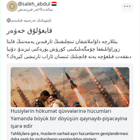
@saleh_abdul
9سائەت
•
ئەر قېرىندىش
ئاپتوماتىك تەرجىمە قىلىندى
قايغۇلۇق خەۋەر
يىللارچە
داۋاملاشقان
تىنچلىقنىڭ
ئارقىدىن
يەمەننىڭ
قايتا
زوراۋانلىققا
چۆمگەنلىكىنى
كۆرۈش
يۈرەكنى
ئېزىدۇ.
دۇنيا
دىققەت
قىلغۇچە
يەنە
قانچىلىك
ئىنسان
ئازاب
تارتىشى
كېرەك؟
Husiylərin hökumət qüvvələrinə hücumları
Yəməndə böyük bir döyüşün qaynayıb-pişəcəyinə
işarə edir
Təhlilçilərə görə, Husilərin sərhəd aşırı hücumlarını genişləndirməsi
daha qanlı bir müharibənin yaxınlaşdığını göstərir.