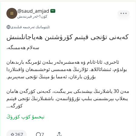
@saud_amjad
1كۈن
•
ئەر قېرىندىش
ئاپتوماتىك تەرجىمە قىلىندى
كەبەنى تۇنجى قېتىم كۆرۈشتىن ھەياجانلىنىش
سەلام
ھەممىگە،
ئاخىرى،
ئاتا-ئانام
ۋە
ھەمشىرەلەر
بىلەن
ئۇمرىگە
بارىدىغان
بولدۇم،
ئىنشائاللاھ.
ئۇلارنىڭ
ھەممىسى
ئوخشىمىغان
ۋاقىتلاردا
بۇرۇن
بارغان،
ئەمما
بۇ
مېنىڭ
تۇنجى
سەپىرىم.
مەن
30
ياشلارنىڭ
بېشىدىكى
بىر
يىگىت،
كەبەنى
كۆرگەن
ھامان
يىغلاپ
بېرىشىمنى
بىلىپ
تۇرۇۋاتىمەن.
باشقىلارنىڭ
تۇنجى
قېتىم
كۆرگە…
تېخىمۇ كۆپ كۆرۈڭ
267
7