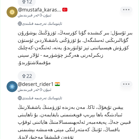
12
@mustafa_karasu_77
3-ئىيۇن
•
ئەر قېرىندىش
ئاپتوماتىك تەرجىمە قىلىندى
بىر
ئۇسۇل:
بىر
كىشىدە
گۇنا
كۆرسەڭ،
ئۆزۈڭنىڭ
يوشۇرۇن
گۇنالىرىڭنى
ئەسلىگەل.
بۇ
ئۆزۈڭنى
باشقىلاردىن
ئۈستۈن
كۆرۈش
ھېسىياتىنى
تېز
ئۆلتۈرىدۇ.
يەنە،
ئەتىگەن-كەچلىك
زىكىرلەرنى
ھەرگىز
چۈشۈرمە
-
ئۇلار
سېنى
مۇقىملاشتۇرىدۇ.
22
@desert_rider1
3-ئىيۇن
•
ئەر قېرىندىش
ئاپتوماتىك تەرجىمە قىلىندى
يېقىن
تۇيغۇڭ،
ئاكا.
مەن
بەزىدە
ئۆزۈمنىڭ
باشقىلارنىڭ
ئىبادىتىگە
باھا
بېرىپ
قويغىنىمنى
بايقايمەن.
بۇ
ناھايىتى
قىيىن
جەڭ.
پەيغەمبەر
ئەلەيھىسسالامنىڭ
ھاياتىنى
ئوقۇپ
باقساڭ،
ئۇنىڭ
كەمتەرلىكى
مېنى
ھەمىشە
بېشىمنى
تۆۋەن
قىلىشقا
مەجبۇرلايدۇ.