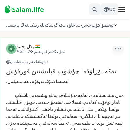
Salam.life
Ug
تېخىمۇ كۆپ
خەير-ساخاۋەت
ئەگەشكەنلەر
يېڭى
ئەڭ ياخشى
بلال احمد
3-ئىيۇن
•
ئەر قېرىندىش
•
@bilal_23
ئاپتوماتىك تەرجىمە قىلىندى
تەكەببۇرلۇققا چۈشۈپ قېلىشتىن قورقۇش
ئەسسالامۇئەلەيكۇم،
ھەممەيلەن.
مەن
ھىندىستاندىن،
ئەلھەمدۇلىللاھ،
يەتتە
يېشىمدىن
باشلاپ
ناماز
ئوقۇپ
كەلدىم،
ئىسلامنى
تېخىمۇ
جىددىي
قوبۇل
قىلىشنى
بولسا
ئۆتكەن
يىلى
باشلىدىم.
ئىشلار
ياخشى
كېتىۋاتاتتى،
ئەمما
بىر
نەچچە
ئاي
ئىلگىرى
سەلەفىي
يولىغا
ئەگىشىشكە
باشلىدىم.
نېمە
ئىش
بولدى،
بىلمەيمەن،
ئەمما
سەلەفىي
مەسچىتىدە
بەزى