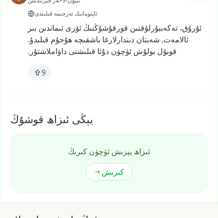
3-ئىيۇن
•
ئەر قېرىندىش
ئاپتوماتىك تەرجىمە قىلىندى
ئۇرۇق،
تەكەببۇرلۇقتىن
قورقۇشۇڭنىڭ
ئۆزى
ئىماندىن
بىر
ئالامەت.
شەيتان
دىندارلارغا
باشقىچە
ھۇجۇم
قىلىدۇ.
قوبۇل
بولۇش
ئۈچۈن
دۇئا
قىلىشنى
داۋاملاشتۇر.
9
يېڭى ئىزاھ قوشۇڭ
ئىزاھ يېزىش ئۈچۈن كىرىڭ
كىرىش