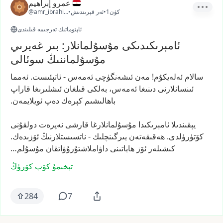
عمرو إبراهيم
1كۈن
•
ئەر قېرىندىش
•
@amr_ibrahim1
ئاپتوماتىك تەرجىمە قىلىندى
ئامېرىكىدىكى مۇسۇلمانلار: بىر غەيرىي
مۇسۇلماننىڭ سوئالى
سالام
ئەلەيكۇم!
مەن
ئىشەنگۈچى
ئەمەس
-
ئاتېئىست.
ئەمما
ئىنسانلارنى
دىنىغا
ئەمەس،
بەلكى
قىلغان
ئىشلىرىغا
قاراپ
باھالىشىم
كېرەك
دەپ
ئويلايمەن.
يېقىندىلا
ئامېرىكىدا
مۇسۇلمانلارغا
قارشى
نەپرەت
دولقۇنى
كۆتۈرۈلدى.
ھەقىقەتەن
يىرگىنچلىك
-
ناتسىستلارنىڭ
ئۆزىدەك.
كىشىلەر
ئۆز
ھاياتىنى
داۋاملاشتۇرۇۋاتقان
مۇسۇلم…
تېخىمۇ كۆپ كۆرۈڭ
284
7