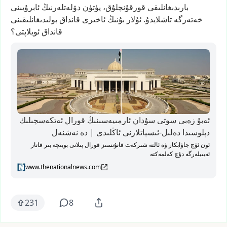
بارىدىغانلىقى
قورقۇنچلۇق،
پۈتۈن
دۆلەتلەرنىڭ
ئابرۇيىنى
خەتەرگە
تاشلايدۇ.
ئۇلار
بۇنىڭ
ئاخىرى
قانداق
بولىدىغانلىقىنى
قانداق
ئويلاپتى؟
ئەبۇ زەبى سوتى سۇدان ئارمىيەسىنىڭ قورال ئەتكەسچىلىك
دېلوسىدا دەلىل-ئىسپاتلارنى ئاڭلىدى | دە نەشنەل
ئون ئۈچ جاۋابكار ۋە ئالتە شىركەت قانۇنسىز قورال پىلانى بويىچە بىر قاتار
ئەيىبلەرگە دۇچ كەلمەكتە
www.thenationalnews.com
231
8