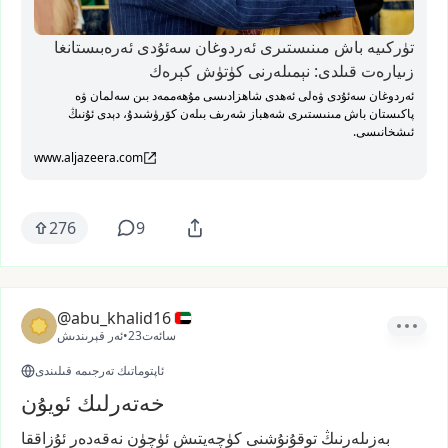
تۈركىيە باش مىنىستىرى ئەردوغان سەئۇدى ئەرەبىستانغا
زىيارەت قىلدى: نېمىلەرنى كۈتۈش كېرەك
ئەردوغان سەئۇدى ۋەلى ئەھدى شاھزادىسى مۇھەممەد بىن سەلمان ۋە
پاكىستان باش مىنىستىرى شەھباز شەرىف بىلەن كۆرۈشىدۇ، دېدى ئۇنىڭ
ئىشخانىسى.
www.aljazeera.com
276
9
@abu_khalid16
23سائەت
•
ئەر قېرىندىش
ئاپتوماتىك تەرجىمە قىلىندى
خەتەرلىك ئويۇن
بەزىلەرنىڭ
توقۇنۇشنى
كۈچەيتىش
ئۈچۈن
نەقەدەر
ئۇزاققا