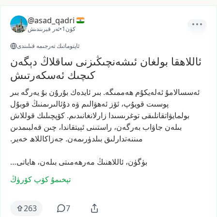
@asad_qadri
1كۈن
•
ئەر قېرىندىش
ئاپتوماتىك تەرجىمە قىلىندى
ئاللاھقا بولغان ئىشەنچىڭىزنى ساقلاڭ دېگەن
كىچىك ئەسكەرتىش
ئەسسالامۇ
ئەلەيكۇم
ھەممىگە.
بىر
ئايدەك
بۇرۇن
بۇ
يەرگە
بىر
پوسىت
قويۇپ،
ئۆز
ئەھۋالىم
ۋە
دۇئالىرىمنىڭ
قوبۇل
بولمايۋاتقانلىقى
توغرىسىدا
زارلانغانىدىم.
كۆپچىلىك
قوللاش
بىلەن
جاۋاب
بەرگەن،
راستىنى
ئېيتقاندا،
چىن
قەلبىمدىن
مىننەتدارلىق
بىلدۈرىمەن.
جەزاكاللاھ
خەير.
بۈگۈن،
ئاللاھنىڭ
مەرھەمىتى
بىلەن،
ھاياتى…
تېخىمۇ كۆپ كۆرۈڭ
263
7