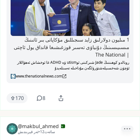
1 مىليون دولارلىق زايد سىجىللىق مۇكاپاتى بىر ئاتىنىڭ
مىسىيىسىنىڭ دۇنياۋى تەسىر قوزغىشىغا قانداق يول ئاچتى
| The National
رونالدو كوھىننىڭ Jade شىركىتى ئوutism ۋە ADHD غا ئوخشاش ئەھۋاللار
ئۈچۈن شەخسىيلەشتۈرۈلگەن مۇداخىلە تەمىنلەيدۇ
www.thenationalnews.com
170
8
@makbul_ahmed
12سائەت
•
ئەر قېرىندىش