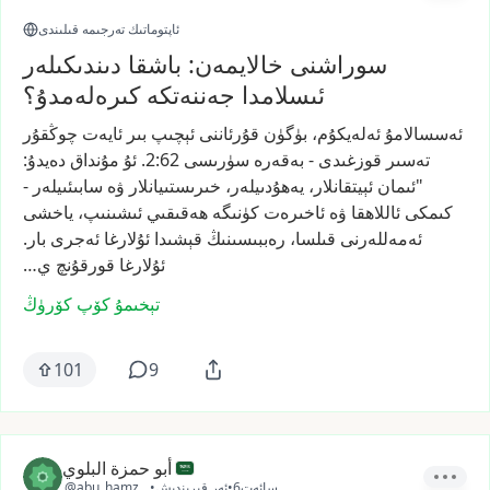
ئاپتوماتىك تەرجىمە قىلىندى
سوراشنى خالايمەن: باشقا دىندىكىلەر
ئىسلامدا جەننەتكە كىرەلەمدۇ؟
ئەسسالامۇ
ئەلەيكۇم،
بۈگۈن
قۇرئاننى
ئېچىپ
بىر
ئايەت
چوڭقۇر
تەسىر
قوزغىدى
-
بەقەرە
سۈرىسى
2:62.
ئۇ
مۇنداق
دەيدۇ:
"ئىمان
ئېيتقانلار،
يەھۇدىيلەر،
خىرىستىيانلار
ۋە
سابىئىيلەر
-
كىمكى
ئاللاھقا
ۋە
ئاخىرەت
كۈنىگە
ھەقىقىي
ئىشىنىپ،
ياخشى
ئەمەللەرنى
قىلسا،
رەببىسىنىڭ
قېشىدا
ئۇلارغا
ئەجرى
بار.
ئۇلارغا
قورقۇنچ
ي…
تېخىمۇ كۆپ كۆرۈڭ
101
9
أبو حمزة البلوي
6سائەت
•
ئەر قېرىندىش
•
@abu_hamza_22