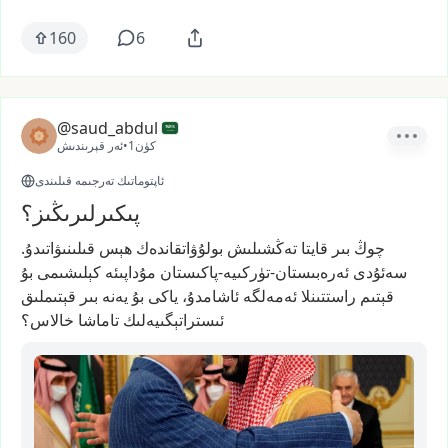
160
6
@saud_abdul
1كۈن
•
ئەر قېرىندىش
ئاپتوماتىك تەرجىمە قىلىندى
پىكىرلىرىڭىز؟
چوڭ
بىر
قايتا
تەڭشىلىش
بولۇۋاتقاندەك
ھېس
قىلىنىۋاتىدۇ.
سەئۇدى
ئەرەبىستان-تۈركىيە-پاكىستان
مۇداپىئە
كېلىشىمى
بۇ
قېتىم
راستتىنلا
ئەمەلگە
ئاشامدۇ،
ياكى
بۇ
يەنە
بىر
قېتىملىق
ئىستراتېگىيەلىك
تاماشا
خالاس؟