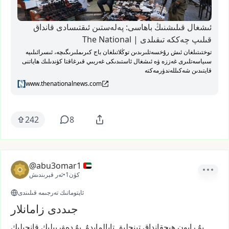
ئىشغال قىلىشنىڭ باھاسى: پەلەستىن ئىقتىسادى قانداق
قىلىپ چەككە تىقىلدى | The National
توختىتىلغان ئىش رۇخسەتلىرىدىن توڭلاتىلغان باج كىرىملىرىگىچە، ئىسرائىلىيە
سىياسەتلىرى غەززە ۋە ئىشغال ئاستىدىكى غەربىي قىرغاقتا كۈندىلىك ھاياتنى
قايتىدىن شەكىللەندۈرمەكتە
www.thenationalnews.com
242
8
@abu3omar1
1كۈن
•
ئەر قېرىندىش
ئاپتوماتىك تەرجىمە قىلىندى
جىددى زامانلار
بۇ
رايون
ھېچقانداق
تىنچلىق
تاپالمايدۇ.
بۇ
دەۋرىيلىك
قانچىلىك