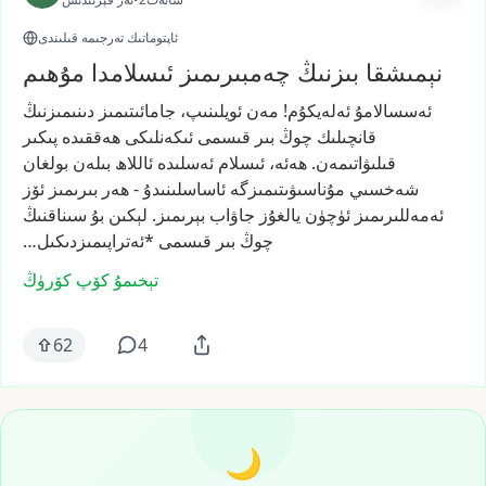
ئاپتوماتىك تەرجىمە قىلىندى
نېمىشقا بىزنىڭ چەمبىرىمىز ئىسلامدا مۇھىم
ئەسسالامۇ
ئەلەيكۇم!
مەن
ئويلىنىپ،
جامائىتىمىز
دىنىمىزنىڭ
قانچىلىك
چوڭ
بىر
قىسمى
ئىكەنلىكى
ھەققىدە
پىكىر
قىلىۋاتىمەن.
ھەئە،
ئىسلام
ئەسلىدە
ئاللاھ
بىلەن
بولغان
شەخسىي
مۇناسىۋىتىمىزگە
ئاساسلىنىدۇ
-
ھەر
بىرىمىز
ئۆز
ئەمەللىرىمىز
ئۈچۈن
يالغۇز
جاۋاب
بېرىمىز.
لېكىن
بۇ
سىناقنىڭ
چوڭ
بىر
قىسمى
*ئەتراپىمىزدىكىل…
تېخىمۇ كۆپ كۆرۈڭ
62
4
🌙