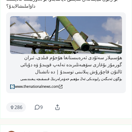
داۋاملىشالايدۇ؟
ھۇسىيلار سەئۇدى ئەرەبىستانغا ھۇجۇم قىلدى، ئىران
گورمۇز بۇغازى سۆھبەتلىرىدە تەلەپ قويىدۇ ۋە دۇبائى
ئالتۇن قاچۇرۇش پىلانىنى توسىدۇ | دە نا‌تشنال
بۈگۈن ئەتىگەن رايوندىكى ئەڭ مۇھىم خەۋەرلەرنىڭ قىسقىچە يىغىندىسى
www.thenationalnews.com
286
9