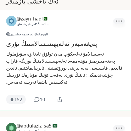
ئەڭ ياخشى يازمىلار
@zayn_haq
5سائەت
•
ئەر قېرىندىش
ئاپتوماتىك تەرجىمە قىلىندى
پەيغەمبەر ئەلەيھىسسالامنىڭ نۇرى
ئەسسالامۇ
ئەلەيكۇم.
مەن
تولۇق
ئايغا
ۋە
سۆيۈملۈك
پەيغەمبىرىمىز
مۇھەممەد
ئەلەيھىسسالامنىڭ
يۈزىگە
قاراپ
قالدىم،
قايسىسى
يەنە
بىرىنى
يورۇتقىنىنى
ئايرىيالمايتتىم.
ئاندىن
چۈشەندىمكى:
ئاينىڭ
نۇرى
پەقەت
ئۇنىڭ
مۇبارەك
نۇرىنىڭ
ئەكسىدىن
باشقا
نەرسە
ئەمەس.
152
10
@abdulaziz_sa5
2سائەت
•
ئەر قېرىندىش