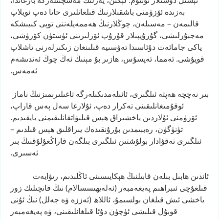
ئېسىل
دوستلار
تۇتتۇم.
لېكىن،
يەرلىك
مەسچىتلەرگە
بارغاندا،
بەزىدە
ئۆزۈمنى
باشقىلارنىڭ
قىلغانلىرى
خاتا
دەپ
ئويلاپ
قالىمەن
–
مەسىلەن،
چوڭلارنىڭ
ھەممەيلەننى
توپى
كىيىشكە
مەجبۇرلىشى،
گۇرۇپپىلار
قۇرۇپ
ئۆزلىرىنى
ئۈستۈن
كۆرۈشى،
ياكى
جامائەت
دۇئاسىدا
تەۋسىيە
قىلىنغان
زىكىرلەرنى
تاشلاپ
قويۇشى.
ئەمما،
ئەپسۇس،
ھازىر
بۇ
مېنىڭ
ئەڭ
چوڭ
ئەندىشەم
ئەمەس.
بىر
نەچچە
ھەپتە
ئىلگىرى،
ئائىلەمدىكىلەرگە
تاغىلىرىمىزنىڭ
ناماز
ئوقۇمىغانلىقىنى
تەكرار
دەپ،
ئۇلارغا
سەل
پەس
قاراپ،
ئۆزۈمنى
ئۇلاردىن
ياخشىراق
ھېس
قىلىۋاتقانلىقىمنى
بايقىدىم.
تۈنۈگۈن،
رەببىمدىن
بۇرۇنقىدەك
يىراقلىق
ھېس
قىلدىم
–
ئىلگىرى
تەقۋادار
بولۇشتىن
ئىلگىرى
بىلگەن
قاراڭغۇلۇقنىڭ
بىر
ئەسىرى.
ئاندىن
ھابىل
بىلەن
قابىلنىڭ
ھېكايىسىنى
ئاڭلىدىم،
رىۋايەت
قىلغۇچى
ئىبراھىم
پەيغەمبەر
(ئەلەيھىسسالام)
نىڭ
قانچىلىك
زور
ياخشى
ئىش
قىلغان
بولسىمۇ،
ئاللاھ
(ئەززە
ۋە
جەلل)
نىڭ
ئۇنى
قوبۇل
قىلىشى
ئۈچۈن
دۇئا
قىلغانلىقىنى،
ۋە
پەيغەمبەر