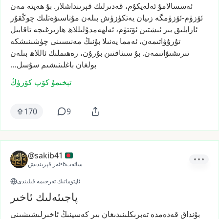
ئەسسالامۇ
ئەلەيكۇم،
قەدىرلىك
قېرىنداشلار.
بۇ
ھەپتە
مەن
ئۆزۈم-ئۆزۈمگە
زىيان
يەتكۈزۈش
بىلەن
مۇناسىۋەتلىك
چوڭقۇر
ئازابلىق
بىر
ئىشتىن
ئۆتتۈم،
ئەلھەمدۇلىللاھ
ھازىرغىچە
تاقابىل
تۇرۇۋاتىمەن،
ئەمما
يەنىلا
بۇنىڭ
مەنىسىنى
چۈشىنىشكە
تىرىشىۋاتىمەن.
بۇ
سىناقتىن
بۇرۇن،
رەھىملىك
ئاللاھ
بىلەن
بولغان
باغلىنىشىم
سۇسل…
تېخىمۇ كۆپ كۆرۈڭ
170
9
@sakib41
6سائەت
•
ئەر قېرىندىش
ئاپتوماتىك تەرجىمە قىلىندى
پاجىئەلىك ئاخىر
بۇنداق
قەدەمدە
تەبرىكلىنىدىغان
بىر
كەسپنىڭ
ئاخىرلىشىشىنى