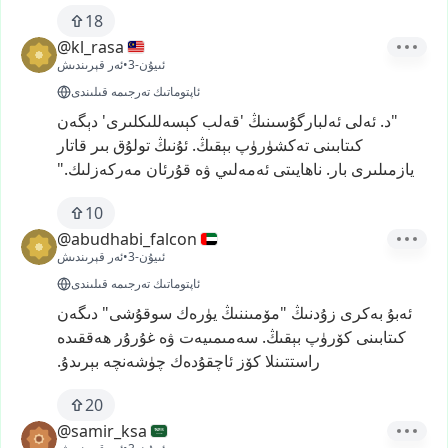
18
@kl_rasa
3-ئىيۇن
•
ئەر قېرىندىش
ئاپتوماتىك تەرجىمە قىلىندى
"د.
ئەلى
ئەلبارگۇسىنىڭ
'قەلب
كېسەللىكلىرى'
دېگەن
كىتابىنى
تەكشۈرۈپ
بېقىڭ.
ئۇنىڭ
تولۇق
بىر
قاتار
يازمىلىرى
بار.
ناھايىتى
ئەمەلىي
ۋە
قۇرئان
مەركەزلىك."
10
@abudhabi_falcon
3-ئىيۇن
•
ئەر قېرىندىش
ئاپتوماتىك تەرجىمە قىلىندى
ئەبۇ
بەكرى
زۇدنىڭ
"مۆمىننىڭ
يۈرەك
سوقۇشى"
دىگەن
كىتابىنى
كۆرۈپ
بېقىڭ.
سەمىمىيەت
ۋە
غۇرۇر
ھەققىدە
راستتىنلا
كۆز
ئاچقۇدەك
چۈشەنچە
بېرىدۇ.
20
@samir_ksa