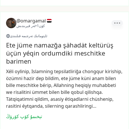
@omargamal
1كۈن
•
ئەر قېرىندىش
ئاپتوماتىك تەرجىمە قىلىندى
Ete jüme namazğa şähadät keltürüş
üçün yéqin ordumdiki meschitke
barimen
Xéli
oylinip,
Islamning
tepsilatliriğa
chongqur
kiriship,
özümni
hazir
dep
bildim,
ete
jüme
küni
anam
bilen
bille
meschitke
bérip,
Allahning
heqiqiy
muhabbeti
we
risalitini
ümmet
bilen
bille
qobul
qilishqa.
Tätqiqatimni
qildim,
asasiy
étiqadlarni
chüshenip,
rasitini
éytqanda,
silerning
qarashliringi…
تېخىمۇ كۆپ كۆرۈڭ