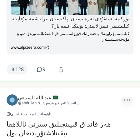
تۈركىيە، سەئۇدى ئەرەبىستان، پاكىستان بىرلەشمە مۇداپىئە
كېلىشىمى ئىمزالاشتى: بۇنىڭدا نېمە بار؟
كېلىشىم بۇ رايوننىڭ بىخەتەرلىك قۇرۇلمىسىنى قايتا شەكىللەندۈرىدۇ، دەيدۇ
مۇتەخەسسىسلەر.
www.aljazeera.com
128
9
عبد الله السبيعي
8سائەت
•
ئەر قېرىندىش
•
@abdullah_sa21
ئاپتوماتىك تەرجىمە قىلىندى
ھەر قانداق قىيىنچىلىق سىزنى ئاللاھقا
يېقىنلاشتۇرىدىغان يول