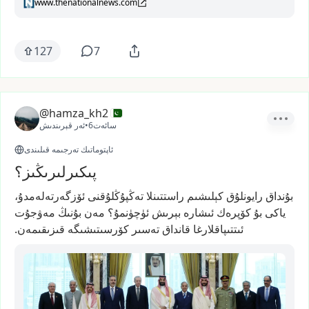
www.thenationalnews.com
127
7
@hamza_kh2
6سائەت
•
ئەر قېرىندىش
ئاپتوماتىك تەرجىمە قىلىندى
پىكىرلىرىڭىز؟
بۇنداق
رايونلۇق
كېلىشىم
راستتىنلا
تەڭپۇڭلۇقنى
ئۆزگەرتەلەمدۇ،
ياكى
بۇ
كۆپرەك
ئىشارە
بېرىش
ئۈچۈنمۇ؟
مەن
بۇنىڭ
مەۋجۇت
ئىتتىپاقلارغا
قانداق
تەسىر
كۆرسىتىشىگە
قىزىقىمەن.