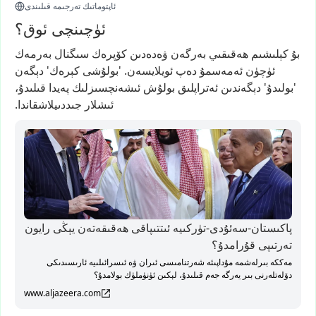
ئاپتوماتىك تەرجىمە قىلىندى
ئۈچىنچى ئوق؟
بۇ
كېلىشىم
ھەقىقىي
بەرگەن
ۋەدەدىن
كۆپرەك
سىگنال
بەرمەك
ئۈچۈن
ئەمەسمۇ
دەپ
ئويلايسەن.
'بولۇشى
كېرەك'
دېگەن
'بولىدۇ'
دېگەندىن
ئەتراپلىق
بولۇش
ئىشەنچسىزلىك
پەيدا
قىلىدۇ،
ئىشلار
جىددىيلاشقاندا.
پاكىستان-سەئۇدى-تۈركىيە ئىتتىپاقى ھەقىقەتەن يېڭى رايون
تەرتىپى قۇرامدۇ؟
مەككە بىرلەشمە مۇداپىئە شەرتنامىسى ئىران ۋە ئىسرائىلىيە ئارىسىدىكى
دۆلەتلەرنى بىر يەرگە جەم قىلىدۇ، لېكىن ئۈنۈملۈك بولامدۇ؟
www.aljazeera.com