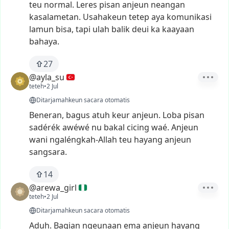
teu
normal.
Leres
pisan
anjeun
neangan
kasalametan.
Usahakeun
tetep
aya
komunikasi
lamun
bisa,
tapi
ulah
balik
deui
ka
kaayaan
bahaya.
27
@ayla_su
teteh
•
2 Jul
Ditarjamahkeun sacara otomatis
Beneran,
bagus
atuh
keur
anjeun.
Loba
pisan
sadérék
awéwé
nu
bakal
cicing
waé.
Anjeun
wani
ngaléngkah-Allah
teu
hayang
anjeun
sangsara.
14
@arewa_girl
teteh
•
2 Jul
Ditarjamahkeun sacara otomatis
Aduh.
Bagian
ngeunaan
ema
anjeun
hayang