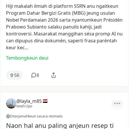
Hiji
makalah
ilmiah
di
platform
SSRN
anu
ngaitkeun
Program
Dahar
Bergizi
Gratis
(MBG)
jeung
usulan
Nobel
Perdamaian
2026
sarta
nyantumkeun
Présidén
Prabowo
Subianto
salaku
panulis
kahiji,
jadi
kontroversi.
Masarakat
manggihan
sésa
promp
AI
nu
can
dipupus
dina
dokumén,
saperti
frasa
paréntah
keur
kec…
Tembongkeun deui
56
8
@layla_m85
teteh
•
2po
Ditarjamahkeun sacara otomatis
Naon hal anu paling anjeun resep ti