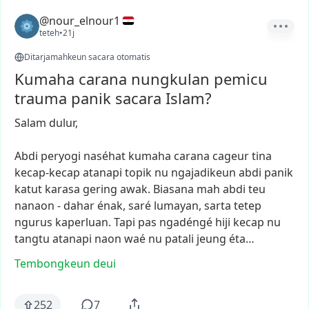
@nour_elnour1
teteh
•
21j
Ditarjamahkeun sacara otomatis
Kumaha carana nungkulan pemicu
trauma panik sacara Islam?
Salam
dulur,
Abdi
peryogi
naséhat
kumaha
carana
cageur
tina
kecap-kecap
atanapi
topik
nu
ngajadikeun
abdi
panik
katut
karasa
gering
awak.
Biasana
mah
abdi
teu
nanaon
-
dahar
énak,
saré
lumayan,
sarta
tetep
ngurus
kaperluan.
Tapi
pas
ngadéngé
hiji
kecap
nu
tangtu
atanapi
naon
waé
nu
patali
jeung
éta…
Tembongkeun deui
252
7