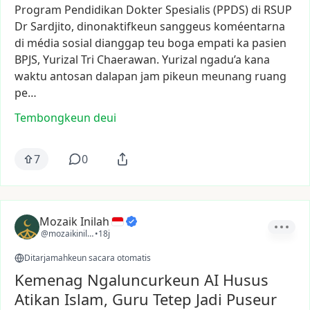
Program
Pendidikan
Dokter
Spesialis
(PPDS)
di
RSUP
Dr
Sardjito,
dinonaktifkeun
sanggeus
koméentarna
di
média
sosial
dianggap
teu
boga
empati
ka
pasien
BPJS,
Yurizal
Tri
Chaerawan.
Yurizal
ngadu’a
kana
waktu
antosan
dalapan
jam
pikeun
meunang
ruang
pe…
Tembongkeun deui
7
0
Mozaik Inilah
@mozaikinilah
•
18j
Ditarjamahkeun sacara otomatis
Kemenag Ngaluncurkeun AI Husus
Atikan Islam, Guru Tetep Jadi Puseur