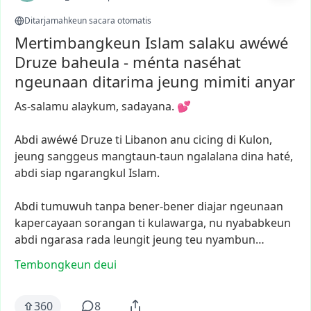
Ditarjamahkeun sacara otomatis
Mertimbangkeun Islam salaku awéwé
Druze baheula - ménta naséhat
ngeunaan ditarima jeung mimiti anyar
As-salamu
alaykum,
sadayana.
💕
Abdi
awéwé
Druze
ti
Libanon
anu
cicing
di
Kulon,
jeung
sanggeus
mangtaun-taun
ngalalana
dina
haté,
abdi
siap
ngarangkul
Islam.
Abdi
tumuwuh
tanpa
bener-bener
diajar
ngeunaan
kapercayaan
sorangan
ti
kulawarga,
nu
nyababkeun
abdi
ngarasa
rada
leungit
jeung
teu
nyambun…
Tembongkeun deui
360
8