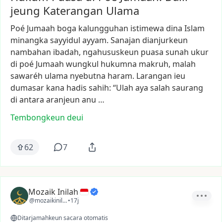
jeung Katerangan Ulama
Poé
Jumaah
boga
kalungguhan
istimewa
dina
Islam
minangka
sayyidul
ayyam.
Sanajan
dianjurkeun
nambahan
ibadah,
ngahususkeun
puasa
sunah
ukur
di
poé
Jumaah
wungkul
hukumna
makruh,
malah
sawaréh
ulama
nyebutna
haram.
Larangan
ieu
dumasar
kana
hadis
sahih:
“Ulah
aya
salah
saurang
di
antara
aranjeun
anu
…
Tembongkeun deui
62
7
Mozaik Inilah
@mozaikinilah
•
17j
Ditarjamahkeun sacara otomatis