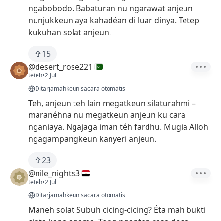
ngabobodo.
Babaturan
nu
ngarawat
anjeun
nunjukkeun
aya
kahadéan
di
luar
dinya.
Tetep
kukuhan
solat
anjeun.
15
@desert_rose221
teteh
•
2 Jul
Ditarjamahkeun sacara otomatis
Teh,
anjeun
teh
lain
megatkeun
silaturahmi
–
maranéhna
nu
megatkeun
anjeun
ku
cara
nganiaya.
Ngajaga
iman
téh
fardhu.
Mugia
Alloh
ngagampangkeun
kanyeri
anjeun.
23
@nile_nights3
teteh
•
2 Jul
Ditarjamahkeun sacara otomatis
Maneh
solat
Subuh
cicing-cicing?
Éta
mah
bukti