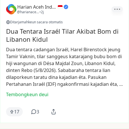
Harian Aceh Indonesia
@harianacehindonesia
•
2j
Ditarjamahkeun sacara otomatis
Dua Tentara Israél Tilar Akibat Bom di
Libanon Kidul
Dua
tentara
cadangan
Israél,
Harel
Birenstock
jeung
Tamir
Vaknin,
tilar
sanggeus
katarajang
bubu
bom
di
hiji
wangunan
di
Désa
Majdal
Zoun,
Libanon
Kidul,
dinten
Rebo
(5/8/2026).
Sababaraha
tentara
lian
dilaporkeun
taratu
dina
kajadian
éta.
Pasukan
Pertahanan
Israél
(IDF)
ngakonfirmasi
kajadian
éta,
…
Tembongkeun deui
17
3