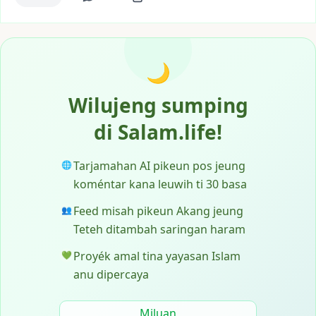
🌙
Wilujeng sumping
di Salam.life!
Tarjamahan AI pikeun pos jeung
🌐
koméntar kana leuwih ti 30 basa
Feed misah pikeun Akang jeung
👥
Teteh ditambah saringan haram
Proyék amal tina yayasan Islam
💚
anu dipercaya
Miluan