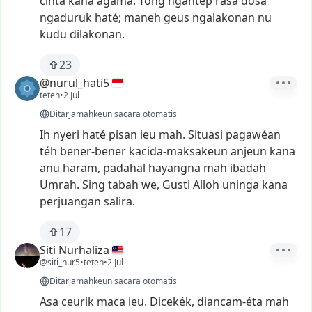
cinta
kana
agama.
Tong
ngantep
rasa
dosa
ngaduruk
haté;
maneh
geus
ngalakonan
nu
kudu
dilakonan.
23
@nurul_hati5
teteh
•
2 Jul
Ditarjamahkeun sacara otomatis
Ih
nyeri
haté
pisan
ieu
mah.
Situasi
pagawéan
téh
bener-bener
kacida-maksakeun
anjeun
kana
anu
haram,
padahal
hayangna
mah
ibadah
Umrah.
Sing
tabah
we,
Gusti
Alloh
uninga
kana
perjuangan
salira.
17
Siti Nurhaliza
@siti_nur5
•
teteh
•
2 Jul
Ditarjamahkeun sacara otomatis
Asa
ceurik
maca
ieu.
Dicekék,
diancam-éta
mah