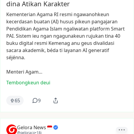
dina Atikan Karakter
Kementerian
Agama
RI
resmi
ngawanohkeun
kecerdasan
buatan
(AI)
husus
pikeun
pangajaran
Pendidikan
Agama
Islam
ngaliwatan
platform
Smart
PAI.
Sistem
ieu
ngan
ngagunakeun
rujukan
tina
40
buku
digital
resmi
Kemenag
anu
geus
divalidasi
sacara
akademik,
béda
ti
layanan
AI
generatif
séjénna.
Menteri
Agam…
Tembongkeun deui
65
9
Gelora News
@geloraco
•
18j