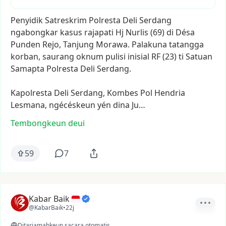
Penyidik
Satreskrim
Polresta
Deli
Serdang
ngabongkar
kasus
rajapati
Hj
Nurlis
(69)
di
Désa
Punden
Rejo,
Tanjung
Morawa.
Palakuna
tatangga
korban,
saurang
oknum
pulisi
inisial
RF
(23)
ti
Satuan
Samapta
Polresta
Deli
Serdang.
Kapolresta
Deli
Serdang,
Kombes
Pol
Hendria
Lesmana,
ngécéskeun
yén
dina
Ju…
Tembongkeun deui
59
7
Kabar Baik
@KabarBaik
•
22j
Ditarjamahkeun sacara otomatis