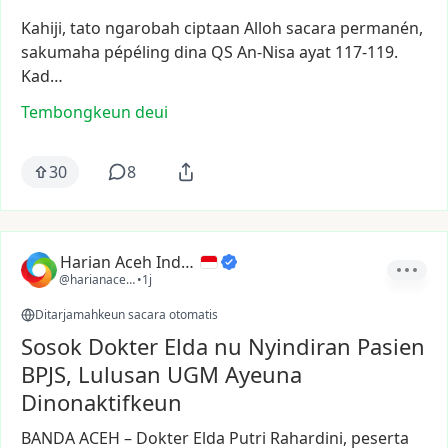
Kahiji,
tato
ngarobah
ciptaan
Alloh
sacara
permanén,
sakumaha
pépéling
dina
QS
An-Nisa
ayat
117-119.
Kad…
Tembongkeun deui
30
8
Harian Aceh Indonesia
@harianacehindonesia
•
1j
Ditarjamahkeun sacara otomatis
Sosok Dokter Elda nu Nyindiran Pasien
BPJS, Lulusan UGM Ayeuna
Dinonaktifkeun
BANDA
ACEH
–
Dokter
Elda
Putri
Rahardini,
peserta