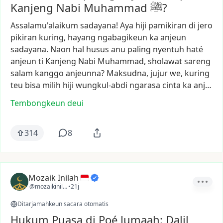
Kanjeng Nabi Muhammad ﷺ?
Assalamu'alaikum
sadayana!
Aya
hiji
pamikiran
di
jero
pikiran
kuring,
hayang
ngabagikeun
ka
anjeun
sadayana.
Naon
hal
husus
anu
paling
nyentuh
haté
anjeun
ti
Kanjeng
Nabi
Muhammad,
sholawat
sareng
salam
kanggo
anjeunna?
Maksudna,
jujur
we,
kuring
teu
bisa
milih
hiji
wungkul-abdi
ngarasa
cinta
ka
anj…
Tembongkeun deui
314
8
Mozaik Inilah
@mozaikinilah
•
21j
Ditarjamahkeun sacara otomatis
Hukum Puasa di Poé Jumaah: Dalil