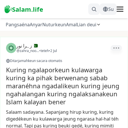
Salam.life
Su
Pangsaéna
Anyar
Nuturkeun
Amal
Lian deui
زہرا نور
@zahra_noor13
•
teteh
•
2 Jul
Ditarjamahkeun sacara otomatis
Kuring ngalaporkeun kulawarga
kuring ka pihak berwenang sabab
maranéhna ngadalikeun kuring jeung
ngahalangan kuring ngalaksanakeun
Islam kalayan bener
Salaam
sadayana.
Sapanjang
hirup
kuring,
kuring
digedékeun
ku
kulawarga
jeung
ngarasa
hal-hal
téh
normal.
Tapi
pas
kuring
beuki
gedé,
kuring
mimiti