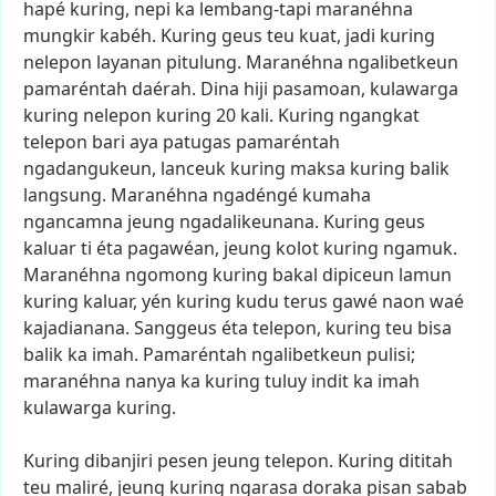
hapé
kuring,
nepi
ka
lembang-tapi
maranéhna
mungkir
kabéh.
Kuring
geus
teu
kuat,
jadi
kuring
nelepon
layanan
pitulung.
Maranéhna
ngalibetkeun
pamaréntah
daérah.
Dina
hiji
pasamoan,
kulawarga
kuring
nelepon
kuring
20
kali.
Kuring
ngangkat
telepon
bari
aya
patugas
pamaréntah
ngadangukeun,
lanceuk
kuring
maksa
kuring
balik
langsung.
Maranéhna
ngadéngé
kumaha
ngancamna
jeung
ngadalikeunana.
Kuring
geus
kaluar
ti
éta
pagawéan,
jeung
kolot
kuring
ngamuk.
Maranéhna
ngomong
kuring
bakal
dipiceun
lamun
kuring
kaluar,
yén
kuring
kudu
terus
gawé
naon
waé
kajadianana.
Sanggeus
éta
telepon,
kuring
teu
bisa
balik
ka
imah.
Pamaréntah
ngalibetkeun
pulisi;
maranéhna
nanya
ka
kuring
tuluy
indit
ka
imah
kulawarga
kuring.
Kuring
dibanjiri
pesen
jeung
telepon.
Kuring
dititah
teu
maliré,
jeung
kuring
ngarasa
doraka
pisan
sabab