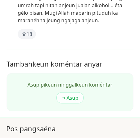
umrah
tapi
nitah
anjeun
jualan
alkohol…
éta
gélo
pisan.
Mugi
Allah
maparin
pituduh
ka
maranéhna
jeung
ngajaga
anjeun.
18
Tambahkeun koméntar anyar
Asup pikeun ninggalkeun koméntar
Asup
Pos pangsaéna