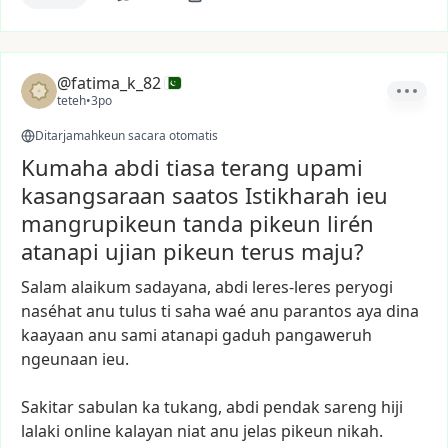
@fatima_k_82
teteh
•
3po
Ditarjamahkeun sacara otomatis
Kumaha abdi tiasa terang upami
kasangsaraan saatos Istikharah ieu
mangrupikeun tanda pikeun lirén
atanapi ujian pikeun terus maju?
Salam
alaikum
sadayana,
abdi
leres-leres
peryogi
naséhat
anu
tulus
ti
saha
waé
anu
parantos
aya
dina
kaayaan
anu
sami
atanapi
gaduh
pangaweruh
ngeunaan
ieu.
Sakitar
sabulan
ka
tukang,
abdi
pendak
sareng
hiji
lalaki
online
kalayan
niat
anu
jelas
pikeun
nikah.