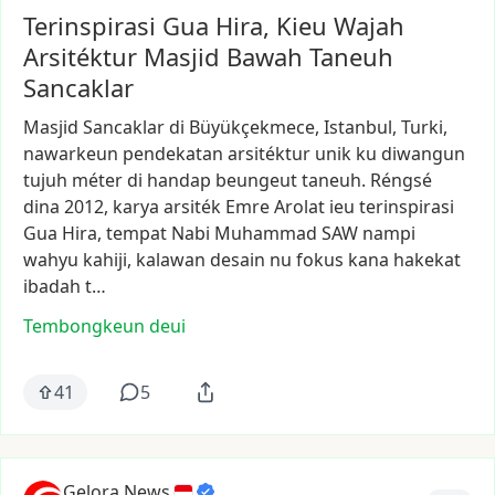
Terinspirasi Gua Hira, Kieu Wajah
Arsitéktur Masjid Bawah Taneuh
Sancaklar
Masjid
Sancaklar
di
Büyükçekmece,
Istanbul,
Turki,
nawarkeun
pendekatan
arsitéktur
unik
ku
diwangun
tujuh
méter
di
handap
beungeut
taneuh.
Réngsé
dina
2012,
karya
arsiték
Emre
Arolat
ieu
terinspirasi
Gua
Hira,
tempat
Nabi
Muhammad
SAW
nampi
wahyu
kahiji,
kalawan
desain
nu
fokus
kana
hakekat
ibadah
t…
Tembongkeun deui
41
5
Gelora News