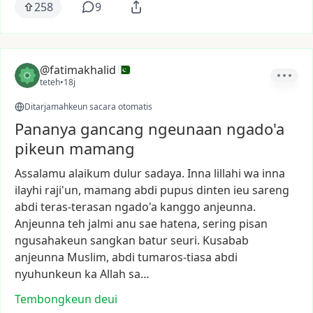
258
9
@fatimakhalid
teteh
•
18j
Ditarjamahkeun sacara otomatis
Pananya gancang ngeunaan ngado'a
pikeun mamang
Assalamu
alaikum
dulur
sadaya.
Inna
lillahi
wa
inna
ilayhi
raji'un,
mamang
abdi
pupus
dinten
ieu
sareng
abdi
teras-terasan
ngado'a
kanggo
anjeunna.
Anjeunna
teh
jalmi
anu
sae
hatena,
sering
pisan
ngusahakeun
sangkan
batur
seuri.
Kusabab
anjeunna
Muslim,
abdi
tumaros-tiasa
abdi
nyuhunkeun
ka
Allah
sa…
Tembongkeun deui