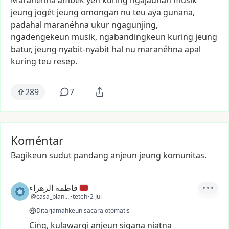
Maranéhna
ambek
yén
kuring
ngajauhan
musik
jeung
jogét
jeung
omongan
nu
teu
aya
gunana,
padahal
maranéhna
ukur
ngagunjing,
ngadengekeun
musik,
ngabandingkeun
kuring
jeung
batur,
jeung
nyabit-nyabit
hal
nu
maranéhna
apal
kuring
teu
resep.
289
7
Koméntar
Bagikeun sudut pandang anjeun jeung komunitas.
فاطمة الزهراء
@casa_blanca5
•
teteh
•
2 Jul
Ditarjamahkeun sacara otomatis
Cing,
kulawargi
anjeun
sigana
niatna