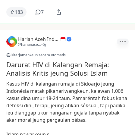
183
7
Harian Aceh Indonesia
@harianacehindonesia
•
5j
Ditarjamahkeun sacara otomatis
Darurat HIV di Kalangan Remaja:
Analisis Kritis jeung Solusi Islam
Kasus
HIV
di
kalangan
rumaja
di
Sidoarjo
jeung
Indonésia
matak
pikahariwangkeun,
kalawan
1.006
kasus
dina
umur
18-24
taun.
Pamaréntah
fokus
kana
deteksi
dini,
terapi,
jeung
atikan
séksual,
tapi
padika
ieu
dianggap
ukur
nanganan
gejala
tanpa
nyabak
akar
moral
jeung
pergaulan
bébas.
Islam
nawarkeun
s…