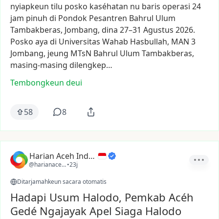
nyiapkeun
tilu
posko
kaséhatan
nu
baris
operasi
24
jam
pinuh
di
Pondok
Pesantren
Bahrul
Ulum
Tambakberas,
Jombang,
dina
27–31
Agustus
2026.
Posko
aya
di
Universitas
Wahab
Hasbullah,
MAN
3
Jombang,
jeung
MTsN
Bahrul
Ulum
Tambakberas,
masing-masing
dilengkep…
Tembongkeun deui
58
8
Harian Aceh Indonesia
@harianacehindonesia
•
23j
Ditarjamahkeun sacara otomatis
Hadapi Usum Halodo, Pemkab Acéh
Gedé Ngajayak Apel Siaga Halodo