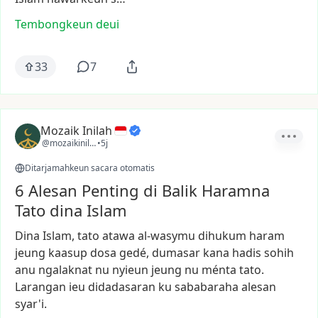
Tembongkeun deui
33
7
Mozaik Inilah
@mozaikinilah
•
5j
Ditarjamahkeun sacara otomatis
6 Alesan Penting di Balik Haramna
Tato dina Islam
Dina
Islam,
tato
atawa
al-wasymu
dihukum
haram
jeung
kaasup
dosa
gedé,
dumasar
kana
hadis
sohih
anu
ngalaknat
nu
nyieun
jeung
nu
ménta
tato.
Larangan
ieu
didadasaran
ku
sababaraha
alesan
syar'i.