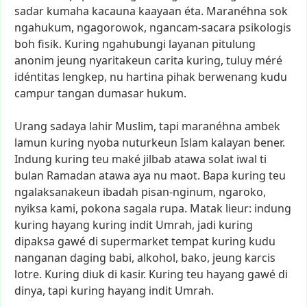
sadar
kumaha
kacauna
kaayaan
éta.
Maranéhna
sok
ngahukum,
ngagorowok,
ngancam-sacara
psikologis
boh
fisik.
Kuring
ngahubungi
layanan
pitulung
anonim
jeung
nyaritakeun
carita
kuring,
tuluy
méré
idéntitas
lengkep,
nu
hartina
pihak
berwenang
kudu
campur
tangan
dumasar
hukum.
Urang
sadaya
lahir
Muslim,
tapi
maranéhna
ambek
lamun
kuring
nyoba
nuturkeun
Islam
kalayan
bener.
Indung
kuring
teu
maké
jilbab
atawa
solat
iwal
ti
bulan
Ramadan
atawa
aya
nu
maot.
Bapa
kuring
teu
ngalaksanakeun
ibadah
pisan-nginum,
ngaroko,
nyiksa
kami,
pokona
sagala
rupa.
Matak
lieur:
indung
kuring
hayang
kuring
indit
Umrah,
jadi
kuring
dipaksa
gawé
di
supermarket
tempat
kuring
kudu
nanganan
daging
babi,
alkohol,
bako,
jeung
karcis
lotre.
Kuring
diuk
di
kasir.
Kuring
teu
hayang
gawé
di
dinya,
tapi
kuring
hayang
indit
Umrah.