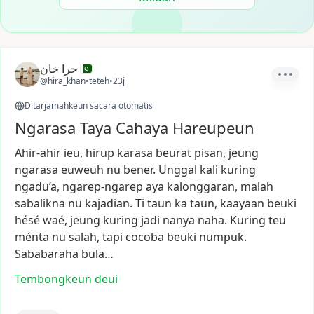
حرا خان
@hira_khan
•
teteh
•
23j
Ditarjamahkeun sacara otomatis
Ngarasa Taya Cahaya Hareupeun
Ahir-ahir
ieu,
hirup
karasa
beurat
pisan,
jeung
ngarasa
euweuh
nu
bener.
Unggal
kali
kuring
ngadu’a,
ngarep-ngarep
aya
kalonggaran,
malah
sabalikna
nu
kajadian.
Ti
taun
ka
taun,
kaayaan
beuki
hésé
waé,
jeung
kuring
jadi
nanya
naha.
Kuring
teu
ménta
nu
salah,
tapi
cocoba
beuki
numpuk.
Sababaraha
bula…
Tembongkeun deui