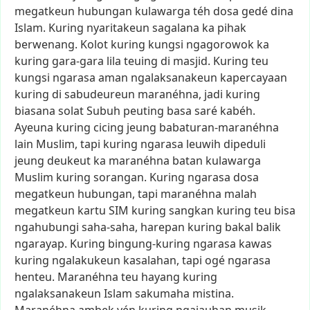
megatkeun
hubungan
kulawarga
téh
dosa
gedé
dina
Islam.
Kuring
nyaritakeun
sagalana
ka
pihak
berwenang.
Kolot
kuring
kungsi
ngagorowok
ka
kuring
gara-gara
lila
teuing
di
masjid.
Kuring
teu
kungsi
ngarasa
aman
ngalaksanakeun
kapercayaan
kuring
di
sabudeureun
maranéhna,
jadi
kuring
biasana
solat
Subuh
peuting
basa
saré
kabéh.
Ayeuna
kuring
cicing
jeung
babaturan-maranéhna
lain
Muslim,
tapi
kuring
ngarasa
leuwih
dipeduli
jeung
deukeut
ka
maranéhna
batan
kulawarga
Muslim
kuring
sorangan.
Kuring
ngarasa
dosa
megatkeun
hubungan,
tapi
maranéhna
malah
megatkeun
kartu
SIM
kuring
sangkan
kuring
teu
bisa
ngahubungi
saha-saha,
harepan
kuring
bakal
balik
ngarayap.
Kuring
bingung-kuring
ngarasa
kawas
kuring
ngalakukeun
kasalahan,
tapi
ogé
ngarasa
henteu.
Maranéhna
teu
hayang
kuring
ngalaksanakeun
Islam
sakumaha
mistina.