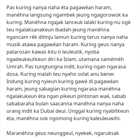
Pas
kuring
nanya
naha
éta
pagawéan
haram,
manéhna
langsung
ngambek
jeung
ngagorowok
ka
kuring.
Manéhna
ngajak
lanceuk
lalaki
kuring-nu
ogé
teu
ngalaksanakeun
ibadah-jeung
manéhna
ngancam
rék
ditinju
lamun
kuring
terus
nanya
naha
musik
atawa
pagawéan
haram.
Kuring
geus
nanya
patarosan
kawas
kitu
ti
leuleutik,
nyoba
ngadeukeutkeun
diri
ka
Islam,
utamana
saméméh
Umrah.
Pas
tungtungna
indit,
kuring
ngan
ngarasa
dosa.
Kuring
malah
teu
nyaho
solat
anu
bener.
Indung
kuring
nyieun
kuring
gawé
di
pagawéan
haram,
jeung
sabagian
kuring
ngarasa
manéhna
ngalakukeun
éta
ngan
pikeun
pintonan
waé,
sabab
sababaraha
bulan
saacanna
manéhna
nanya
naha
urang
indit
ka
Dubai
deui.
Unggal
kuring
nyabitkeun
éta,
manéhna
sok
ngomong
kuring
kaleuleuwihi.
Maranéhna
geus
neunggeul,
nyekek,
ngaruksak