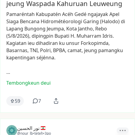
jeung Waspada Kahuruan Leuweung
Pamaréntah
Kabupatén
Acéh
Gedé
ngajayak
Apel
Siaga
Bencana
Hidrométéorologi
Garing
(Halodo)
di
Lapang
Bungong
Jeumpa,
Kota
Jantho,
Rebo
(5/8/2026),
dipingpin
Bupati
H.
Muharram
Idris.
Kagiatan
ieu
dihadiran
ku
unsur
Forkopimda,
Basarnas,
TNI,
Polri,
BPBA,
camat,
jeung
pamangku
kapentingan
séjénna.
…
Tembongkeun deui
59
7
نور الحسين
@nour_lb
•
teteh
•
3po