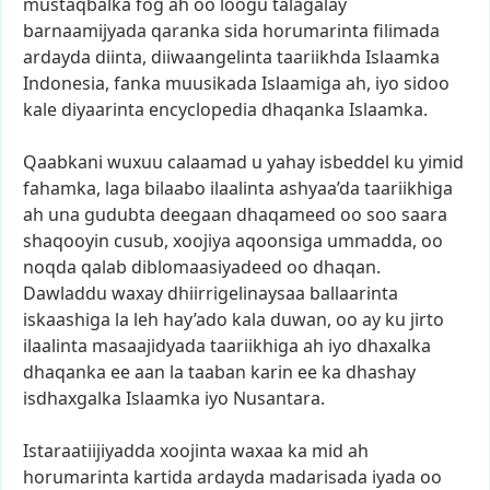
mustaqbalka
fog
ah
oo
loogu
talagalay
barnaamijyada
qaranka
sida
horumarinta
filimada
ardayda
diinta,
diiwaangelinta
taariikhda
Islaamka
Indonesia,
fanka
muusikada
Islaamiga
ah,
iyo
sidoo
kale
diyaarinta
encyclopedia
dhaqanka
Islaamka.
Qaabkani
wuxuu
calaamad
u
yahay
isbeddel
ku
yimid
fahamka,
laga
bilaabo
ilaalinta
ashyaa’da
taariikhiga
ah
una
gudubta
deegaan
dhaqameed
oo
soo
saara
shaqooyin
cusub,
xoojiya
aqoonsiga
ummadda,
oo
noqda
qalab
diblomaasiyadeed
oo
dhaqan.
Dawladdu
waxay
dhiirrigelinaysaa
ballaarinta
iskaashiga
la
leh
hay’ado
kala
duwan,
oo
ay
ku
jirto
ilaalinta
masaajidyada
taariikhiga
ah
iyo
dhaxalka
dhaqanka
ee
aan
la
taaban
karin
ee
ka
dhashay
isdhaxgalka
Islaamka
iyo
Nusantara.
Istaraatiijiyadda
xoojinta
waxaa
ka
mid
ah
horumarinta
kartida
ardayda
madarisada
iyada
oo