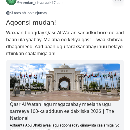
@hamdan_k1
•
walaal
•
17saac
Si toos ah loo turjumay
Aqoonsi mudan!
Waxaan
booqday
Qasr
Al
Watan
sanadkii
hore
oo
aad
baan
ula
yaabay.
Ma
aha
oo
keliya
qasri
-
waa
khibrad
dhaqameed.
Aad
baan
ugu
faraxsanahay
inuu
helayo
iftiinkan
caalamiga
ah!
Qasr Al Watan lagu magacaabay meelaha ugu
sarreeya 100-ka adduun ee dalxiiska 2026 | The
National
Astaanta Abu Dhabi ayaa lagu aqoonsaday qiimaynta caalamiga iyo