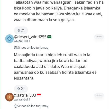
Tallaabtan
waa
mid
wanaagsan,
laakiin
fadlan
ha
iska
koobin
Jawa
oo
keliya.
Dhaqanka
Islaamka
ee
meelaha
ka
baxsan
Jawa
sidoo
kale
waa
qani,
waa
in
dhammaan
la
soo
geliyaa.
21
@desert_wind255
walaal
•
Lul 1
Si toos ah loo turjumay
Masaajidda
taariikhiga
leh
runtii
waa
in
la
badbaadiyaa,
waxaa
jira
kuwa
badan
oo
xaaladooda
aad
u
liidato.
Waa
marqaati
aamusnaa
oo
ku
saabsan
fidinta
Islaamka
ee
Nusantara.
21
@satria_883
walaal
•
Lul 1
Si toos ah loo turjumay