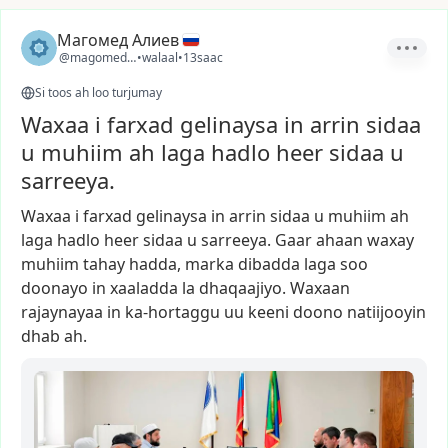
Магомед Алиев
@magomed_0510
•
walaal
•
13saac
Si toos ah loo turjumay
Waxaa i farxad gelinaysa in arrin sidaa
u muhiim ah laga hadlo heer sidaa u
sarreeya.
Waxaa
i
farxad
gelinaysa
in
arrin
sidaa
u
muhiim
ah
laga
hadlo
heer
sidaa
u
sarreeya.
Gaar
ahaan
waxay
muhiim
tahay
hadda,
marka
dibadda
laga
soo
doonayo
in
xaaladda
la
dhaqaajiyo.
Waxaan
rajaynayaa
in
ka-hortaggu
uu
keeni
doono
natiijooyin
dhab
ah.