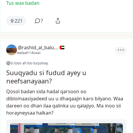
Tus wax badan
221
7
@rashid_al_balushi
walaal
•
14saac
Si toos ah loo turjumay
Suuqyadu si fudud ayey u
neefsanayaan?
Qosol
badan
sida
hadal
qarsoon
oo
diblomaasiyadeed
uu
u
dhaqaajin
karo
bilyano.
Waa
dareen
oo
dhan
ilaa
qalinka
uu
qalajiyo.
Ma
inoo
sii
horayneysaa
halkan?