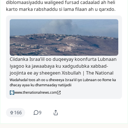
diblomaasiyaddu
waligeed
fursad
cadaalad
ah
heli
karto
marka
rabshaddu
si
lama
filaan
ah
u
qarxdo.
Ciidanka Israa’iil oo duqeeyay koonfurta Lubnaan
iyagoo ka jawaabaya ku xadgudubka xabbad-
joojinta ee ay sheegeen Xisbullah | The National
Wadahadal toos ah oo u dhexeeya Israa’iil iyo Lubnaan oo Rome ka
dhacay ayaa ku dhammaaday natiijadii
www.thenationalnews.com
166
9