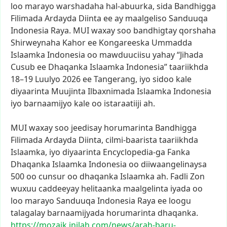
loo
marayo
warshadaha
hal-abuurka,
sida
Bandhigga
Filimada
Ardayda
Diinta
ee
ay
maalgeliso
Sanduuqa
Indonesia
Raya.
MUI
waxay
soo
bandhigtay
qorshaha
Shirweynaha
Kahor
ee
Kongareeska
Ummadda
Islaamka
Indonesia
oo
mawduuciisu
yahay
“Jihada
Cusub
ee
Dhaqanka
Islaamka
Indonesia”
taariikhda
18–19
Luulyo
2026
ee
Tangerang,
iyo
sidoo
kale
diyaarinta
Muujinta
Ilbaxnimada
Islaamka
Indonesia
iyo
barnaamijyo
kale
oo
istaraatiiji
ah.
MUI
waxay
soo
jeedisay
horumarinta
Bandhigga
Filimada
Ardayda
Diinta,
cilmi-baarista
taariikhda
Islaamka,
iyo
diyaarinta
Encyclopedia-ga
Fanka
Dhaqanka
Islaamka
Indonesia
oo
diiwaangelinaysa
500
oo
cunsur
oo
dhaqanka
Islaamka
ah.
Fadli
Zon
wuxuu
caddeeyay
helitaanka
maalgelinta
iyada
oo
loo
marayo
Sanduuqa
Indonesia
Raya
ee
loogu
talagalay
barnaamijyada
horumarinta
dhaqanka.
https://mozaik.inilah.com/news
/arah-baru-