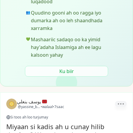
luqadood
Quudino gooni ah oo ragga iyo
👥
dumarka ah oo leh shaandhada
xarramka
Mashaariic sadaqo oo ka yimid
💚
hay'adaha Islaamiga ah ee lagu
kalsoon yahay
Ku biir
يوسف بنعلي
@yassine_ben2
•
walaal
•
7saac
Si toos ah loo turjumay
Miyaan si kadis ah u cunay hilib