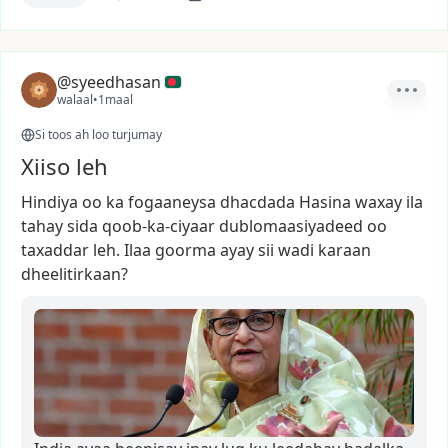
@syeedhasan
walaal
•
1maal
Si toos ah loo turjumay
Xiiso leh
Hindiya
oo
ka
fogaaneysa
dhacdada
Hasina
waxay
ila
tahay
sida
qoob-ka-ciyaar
dublomaasiyadeed
oo
taxaddar
leh.
Ilaa
goorma
ayay
sii
wadi
karaan
dheelitirkaan?