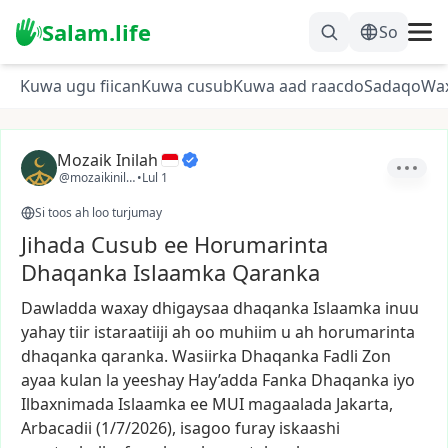
Salam.life
So
Kuwa ugu fiican
Kuwa cusub
Kuwa aad raacdo
Sadaqo
Wa
Mozaik Inilah
@mozaikinilah
•
Lul 1
Si toos ah loo turjumay
Jihada Cusub ee Horumarinta
Dhaqanka Islaamka Qaranka
Dawladda
waxay
dhigaysaa
dhaqanka
Islaamka
inuu
yahay
tiir
istaraatiiji
ah
oo
muhiim
u
ah
horumarinta
dhaqanka
qaranka.
Wasiirka
Dhaqanka
Fadli
Zon
ayaa
kulan
la
yeeshay
Hay’adda
Fanka
Dhaqanka
iyo
Ilbaxnimada
Islaamka
ee
MUI
magaalada
Jakarta,
Arbacadii
(1/7/2026),
isagoo
furay
iskaashi