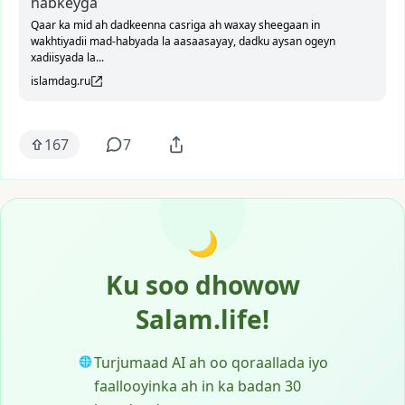
habkeyga
Qaar ka mid ah dadkeenna casriga ah waxay sheegaan in
wakhtiyadii mad-habyada la aasaasayay, dadku aysan ogeyn
xadiisyada la...
islamdag.ru
167
7
🌙
Ku soo dhowow
Salam.life!
Turjumaad AI ah oo qoraallada iyo
🌐
faallooyinka ah in ka badan 30