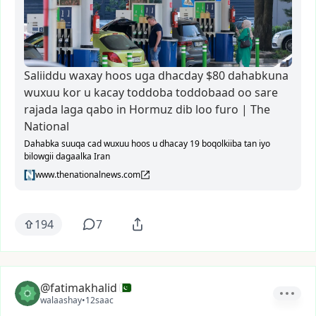
Saliiddu waxay hoos uga dhacday $80 dahabkuna
wuxuu kor u kacay toddoba toddobaad oo sare
rajada laga qabo in Hormuz dib loo furo | The
National
Dahabka suuqa cad wuxuu hoos u dhacay 19 boqolkiiba tan iyo
bilowgii dagaalka Iran
www.thenationalnews.com
194
7
@fatimakhalid
walaashay
•
12saac