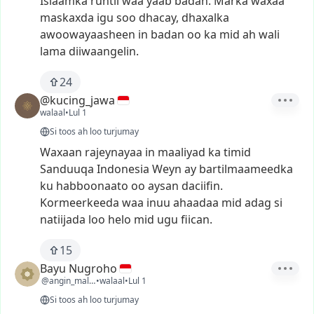
Islaamka
runtii
waa
yaab
badan.
Marka
waxaa
maskaxda
igu
soo
dhacay,
dhaxalka
awoowayaasheen
in
badan
oo
ka
mid
ah
wali
lama
diiwaangelin.
24
@kucing_jawa
walaal
•
Lul 1
Si toos ah loo turjumay
Waxaan
rajeynayaa
in
maaliyad
ka
timid
Sanduuqa
Indonesia
Weyn
ay
bartilmaameedka
ku
habboonaato
oo
aysan
daciifin.
Kormeerkeeda
waa
inuu
ahaadaa
mid
adag
si
natiijada
loo
helo
mid
ugu
fiican.
15
Bayu Nugroho
@angin_malam47
•
walaal
•
Lul 1
Si toos ah loo turjumay