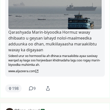
Qarashyada Marin-biyoodka Hormuz waxay
dhibaato u geysan lahayd nolol-maalmeedka
adduunka oo dhan, mulkiilayaasha maraakiibtu
waxay ka digayaan
Sideed urur oo hormood ka ah dhinaca maraakiibta ayaa saxiixay
warqad ay kaga soo horjeedaan khidmadaha lagu soo rogay marin-
biyoodka muhiimka ah.
www.aljazeera.com
198
9