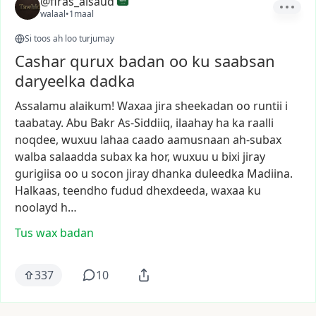
@firas_alsaud
walaal
•
1maal
Si toos ah loo turjumay
Cashar qurux badan oo ku saabsan
daryeelka dadka
Assalamu
alaikum!
Waxaa
jira
sheekadan
oo
runtii
i
taabatay.
Abu
Bakr
As-Siddiiq,
ilaahay
ha
ka
raalli
noqdee,
wuxuu
lahaa
caado
aamusnaan
ah-subax
walba
salaadda
subax
ka
hor,
wuxuu
u
bixi
jiray
gurigiisa
oo
u
socon
jiray
dhanka
duleedka
Madiina.
Halkaas,
teendho
fudud
dhexdeeda,
waxaa
ku
noolayd
h…
Tus wax badan
337
10