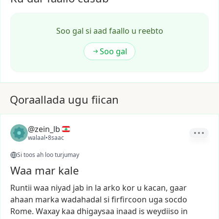
Soo gal si aad faallo u reebto
Soo gal
Qoraallada ugu fiican
@zein_lb
walaal
•
8saac
Si toos ah loo turjumay
Waa mar kale
Runtii
waa
niyad
jab
in
la
arko
kor
u
kacan,
gaar
ahaan
marka
wadahadal
si
firfircoon
uga
socdo
Rome.
Waxay
kaa
dhigaysaa
inaad
is
weydiiso
in