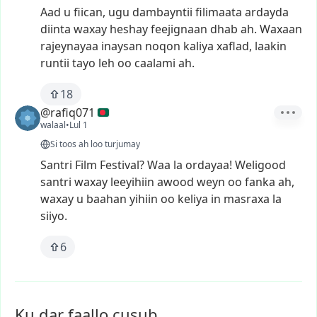
Aad
u
fiican,
ugu
dambayntii
filimaata
ardayda
diinta
waxay
heshay
feejignaan
dhab
ah.
Waxaan
rajeynayaa
inaysan
noqon
kaliya
xaflad,
laakin
runtii
tayo
leh
oo
caalami
ah.
18
@rafiq071
walaal
•
Lul 1
Si toos ah loo turjumay
Santri
Film
Festival?
Waa
la
ordayaa!
Weligood
santri
waxay
leeyihiin
awood
weyn
oo
fanka
ah,
waxay
u
baahan
yihiin
oo
keliya
in
masraxa
la
siiyo.
6
Ku dar faallo cusub