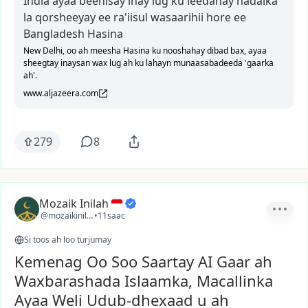
India ayaa beenisay inay lug ku leedahay hadalka
la qorsheeyay ee ra'iisul wasaarihii hore ee
Bangladesh Hasina
New Delhi, oo ah meesha Hasina ku nooshahay dibad bax, ayaa
sheegtay inaysan wax lug ah ku lahayn munaasabadeeda 'gaarka
ah'.
www.aljazeera.com
279
8
Mozaik Inilah
@mozaikinilah
•
11saac
Si toos ah loo turjumay
Kemenag Oo Soo Saartay AI Gaar ah
Waxbarashada Islaamka, Macallinka
Ayaa Weli Udub-dhexaad u ah