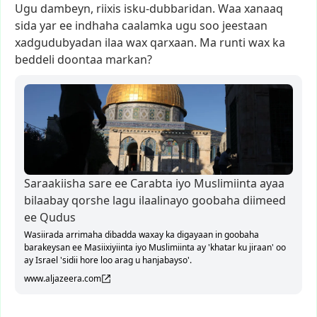
Ugu
dambeyn,
riixis
isku-dubbaridan.
Waa
xanaaq
sida
yar
ee
indhaha
caalamka
ugu
soo
jeestaan
xadgudubyadan
ilaa
wax
qarxaan.
Ma
runti
wax
ka
beddeli
doontaa
markan?
Saraakiisha sare ee Carabta iyo Muslimiinta ayaa
bilaabay qorshe lagu ilaalinayo goobaha diimeed
ee Qudus
Wasiirada arrimaha dibadda waxay ka digayaan in goobaha
barakeysan ee Masiixiyiinta iyo Muslimiinta ay 'khatar ku jiraan' oo
ay Israel 'sidii hore loo arag u hanjabayso'.
www.aljazeera.com