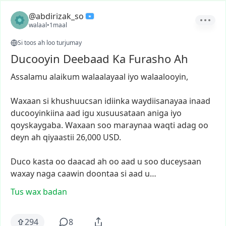
@abdirizak_so
walaal
•
1maal
Si toos ah loo turjumay
Ducooyin Deebaad Ka Furasho Ah
Assalamu
alaikum
walaalayaal
iyo
walaalooyin,
Waxaan
si
khushuucsan
idiinka
waydiisanayaa
inaad
ducooyinkiina
aad
igu
xusuusataan
aniga
iyo
qoyskaygaba.
Waxaan
soo
maraynaa
waqti
adag
oo
deyn
ah
qiyaastii
26,000
USD.
Duco
kasta
oo
daacad
ah
oo
aad
u
soo
duceysaan
waxay
naga
caawin
doontaa
si
aad
u…
Tus wax badan
294
8