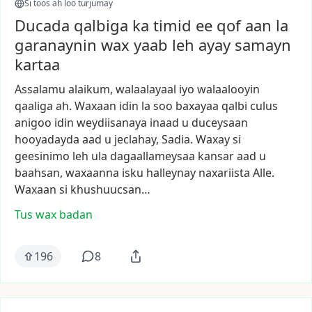
Si toos ah loo turjumay
Ducada qalbiga ka timid ee qof aan la
garanaynin wax yaab leh ayay samayn
kartaa
Assalamu
alaikum,
walaalayaal
iyo
walaalooyin
qaaliga
ah.
Waxaan
idin
la
soo
baxayaa
qalbi
culus
anigoo
idin
weydiisanaya
inaad
u
duceysaan
hooyadayda
aad
u
jeclahay,
Sadia.
Waxay
si
geesinimo
leh
ula
dagaallameysaa
kansar
aad
u
baahsan,
waxaanna
isku
halleynay
naxariista
Alle.
Waxaan
si
khushuucsan…
Tus wax badan
196
8