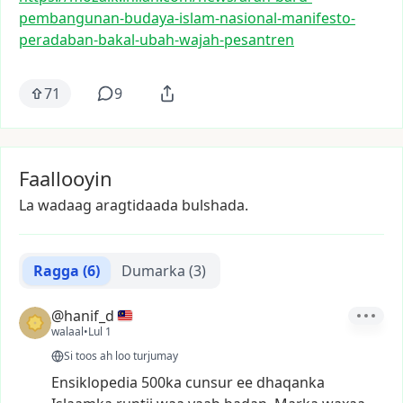
pembangunan-budaya-
islam-nasional-manifesto-
perad
aban-bakal-ubah-wajah-pesantre
n
71
9
Faallooyin
La wadaag aragtidaada bulshada.
Ragga
(6)
Dumarka
(3)
@hanif_d
walaal
•
Lul 1
Si toos ah loo turjumay
Ensiklopedia
500ka
cunsur
ee
dhaqanka