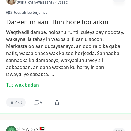
@hira_khan
•
walaashay
•
17saac
Si toos ah loo turjumay
Dareen in aan iftiin hore loo arkin
Waqtiyadii
dambe,
noloshu
runtii
culeys
bay
noqotay,
waxayna
ila
tahay
in
waxba
si
fiican
u
socon.
Markasta
oo
aan
ducaysanayo,
anigoo
rajo
ka
qaba
nafis,
waxaa
dhaca
wax
ka
soo
horjeeda.
Sannadba
sannadka
ka
dambeeya,
waxyaaluhu
wey
sii
adkaadaan,
anigana
waxaan
ku
haray
in
aan
iswaydiiyo
sababta.
…
Tus wax badan
230
9
حمدان خالد