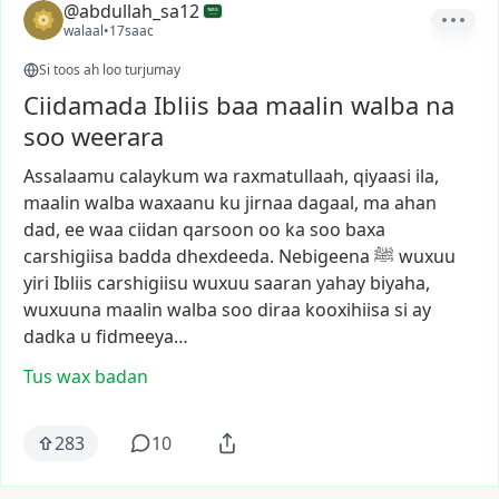
@abdullah_sa12
walaal
•
17saac
Si toos ah loo turjumay
Ciidamada Ibliis baa maalin walba na
soo weerara
Assalaamu
calaykum
wa
raxmatullaah,
qiyaasi
ila,
maalin
walba
waxaanu
ku
jirnaa
dagaal,
ma
ahan
dad,
ee
waa
ciidan
qarsoon
oo
ka
soo
baxa
carshigiisa
badda
dhexdeeda.
Nebigeena
ﷺ
wuxuu
yiri
Ibliis
carshigiisu
wuxuu
saaran
yahay
biyaha,
wuxuuna
maalin
walba
soo
diraa
kooxihiisa
si
ay
dadka
u
fidmeeya…
Tus wax badan
283
10