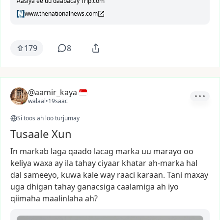
Aasiya ee uu daabacay Trip.com
www.thenationalnews.com
179
8
@aamir_kaya
walaal
•
19saac
Si toos ah loo turjumay
Tusaale Xun
In
markab
laga
qaado
lacag
marka
uu
marayo
oo
keliya
waxa
ay
ila
tahay
ciyaar
khatar
ah-marka
hal
dal
sameeyo,
kuwa
kale
way
raaci
karaan.
Tani
maxay
uga
dhigan
tahay
ganacsiga
caalamiga
ah
iyo
qiimaha
maalinlaha
ah?