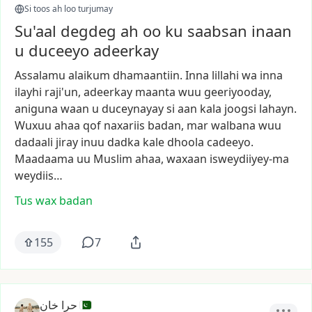
Si toos ah loo turjumay
Su'aal degdeg ah oo ku saabsan inaan
u duceeyo adeerkay
Assalamu
alaikum
dhamaantiin.
Inna
lillahi
wa
inna
ilayhi
raji'un,
adeerkay
maanta
wuu
geeriyooday,
aniguna
waan
u
duceynayay
si
aan
kala
joogsi
lahayn.
Wuxuu
ahaa
qof
naxariis
badan,
mar
walbana
wuu
dadaali
jiray
inuu
dadka
kale
dhoola
cadeeyo.
Maadaama
uu
Muslim
ahaa,
waxaan
isweydiiyey-ma
weydiis…
Tus wax badan
155
7
حرا خان