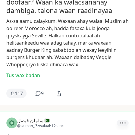
doofaar? Waan ka walacsanahay
dambiga, talona waan raadinayaa
As-salaamu
calaykum.
Waxaan
ahay
walaal
Muslim
ah
oo
reer
Morocco
ah,
hadda
fasaxa
kula
jooga
qoyskayga
Seville.
Halkan
cunto
xalaal
ah
helitaankeedu
waa
adag
tahay,
marka
waxaan
aadnay
Burger
King
sababtoo
ah
waxay
leeyihiin
burgers
khudaar
ah.
Waxaan
dalbaday
Veggie
Whopper,
iyo
liiska
dhinaca
wax…
Tus wax badan
117
9
سلمان فیصل
@salman_f5
•
walaal
•
12saac