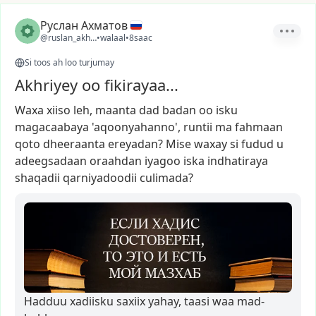
Руслан Ахматов
@ruslan_akhmatov1
•
walaal
•
8saac
Si toos ah loo turjumay
Akhriyey oo fikirayaa...
Waxa
xiiso
leh,
maanta
dad
badan
oo
isku
magacaabaya
'aqoonyahanno',
runtii
ma
fahmaan
qoto
dheeraanta
ereyadan?
Mise
waxay
si
fudud
u
adeegsadaan
oraahdan
iyagoo
iska
indhatiraya
shaqadii
qarniyadoodii
culimada?
Hadduu xadiisku saxiix yahay, taasi waa mad-