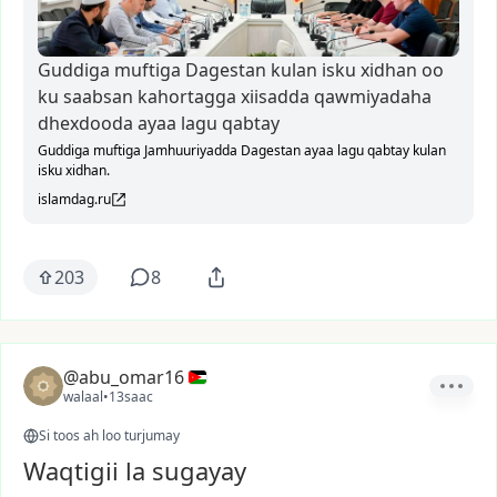
Guddiga muftiga Dagestan kulan isku xidhan oo
ku saabsan kahortagga xiisadda qawmiyadaha
dhexdooda ayaa lagu qabtay
Guddiga muftiga Jamhuuriyadda Dagestan ayaa lagu qabtay kulan
isku xidhan.
islamdag.ru
203
8
@abu_omar16
walaal
•
13saac
Si toos ah loo turjumay
Waqtigii la sugayay