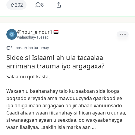
202
8
@nour_elnour1
walaashay
•
15saac
Si toos ah loo turjumay
Sidee si Islaami ah ula tacaalaa
arrimaha trauma iyo argagaxa?
Salaamu
qof
kasta,
Waxaan
u
baahanahay
talo
ku
saabsan
sida
looga
bogsado
ereyada
ama
mawduucyada
qaarkood
ee
iga
dhiga
inaan
argagaxo
oo
jir
ahaan
xanuunsado.
Caadi
ahaan
waan
fiicanahay-si
fiican
ayaan
u
cunaa,
si
wanaagsan
ayaan
u
seexdaa,
oo
waxyaabaheyga
waan
ilaaliyaa.
Laakiin
isla
marka
aan
…