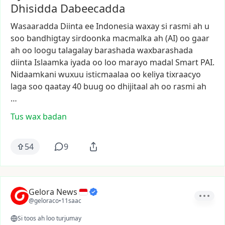
Dhisidda Dabeecadda
Wasaaradda
Diinta
ee
Indonesia
waxay
si
rasmi
ah
u
soo
bandhigtay
sirdoonka
macmalka
ah
(AI)
oo
gaar
ah
oo
loogu
talagalay
barashada
waxbarashada
diinta
Islaamka
iyada
oo
loo
marayo
madal
Smart
PAI.
Nidaamkani
wuxuu
isticmaalaa
oo
keliya
tixraacyo
laga
soo
qaatay
40
buug
oo
dhijitaal
ah
oo
rasmi
ah
…
Tus wax badan
54
9
Gelora News
@geloraco
•
11saac
Si toos ah loo turjumay