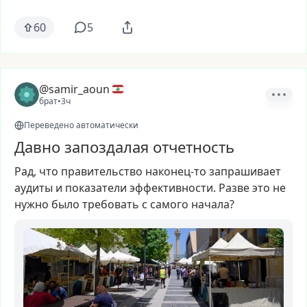
60
5
@samir_aoun
брат
•
3ч
Переведено автоматически
Давно запоздалая отчетность
Рад,
что
правительство
наконец-то
запрашивает
аудиты
и
показатели
эффективности.
Разве
это
не
нужно
было
требовать
с
самого
начала?