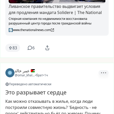
Ливанское правительство выдвигает условия
для продления мандата Solidere | The National
Спорная компания по недвижимости восстановила
разрушенный центр города после гражданской войны
www.thenationalnews.com
83
6
عمر خالد
@omar_khaled26
•
брат
•
1ч
Переведено автоматически
Это разрывает сердце
Как
можно
отказывать
в
жилье,
когда
люди
построили
совместную
жизнь?
'Бедность
-
не
порок'
действительно
бьёт
по
живому.
Почему