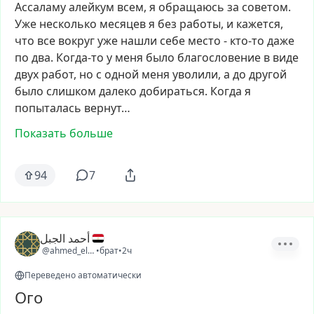
Ассаламу
алейкум
всем,
я
обращаюсь
за
советом.
Уже
несколько
месяцев
я
без
работы,
и
кажется,
что
все
вокруг
уже
нашли
себе
место
-
кто-то
даже
по
два.
Когда-то
у
меня
было
благословение
в
виде
двух
работ,
но
с
одной
меня
уволили,
а
до
другой
было
слишком
далеко
добираться.
Когда
я
попыталась
вернут…
Показать больше
94
7
أحمد الجبل
@ahmed_elgabal
•
брат
•
2ч
Переведено автоматически
Ого