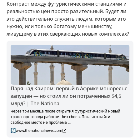
Контраст
между
футуристическими
станциями
и
реальностью
цен
просто
разительный.
Будет
ли
это
действительно
служить
людям,
которым
это
нужно,
или
только
богатому
меньшинству,
живущему
в
этих
сверкающих
новых
комплексах?
Паря над Каиром: первый в Африке монорельс
запущен — но стоил ли он потраченных $4,5
млрд? | The National
Через три месяца после открытия футуристический новый
транспорт города работает без сбоев. Пока что найти
свободное место не проблема ...
www.thenationalnews.com