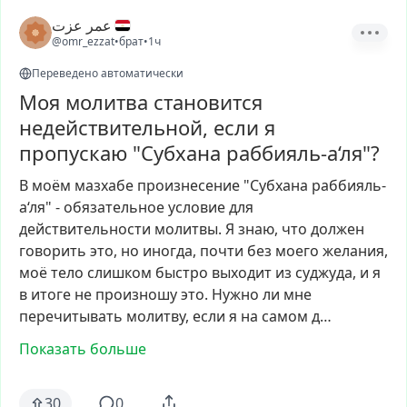
عمر عزت
@omr_ezzat
•
брат
•
1ч
Переведено автоматически
Моя молитва становится
недействительной, если я
пропускаю "Субхана раббияль-а‘ля"?
В
моём
мазхабе
произнесение
"Субхана
раббияль-
а‘ля"
-
обязательное
условие
для
действительности
молитвы.
Я
знаю,
что
должен
говорить
это,
но
иногда,
почти
без
моего
желания,
моё
тело
слишком
быстро
выходит
из
суджуда,
и
я
в
итоге
не
произношу
это.
Нужно
ли
мне
перечитывать
молитву,
если
я
на
самом
д…
Показать больше
30
0