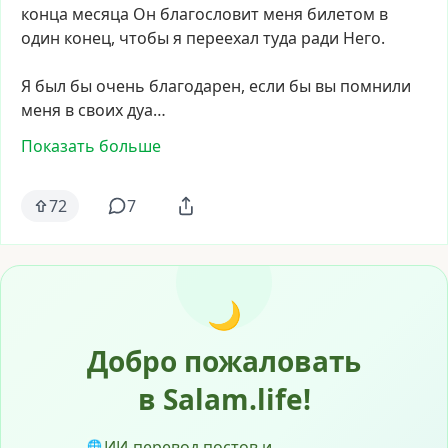
конца
месяца
Он
благословит
меня
билетом
в
один
конец,
чтобы
я
переехал
туда
ради
Него.
Я
был
бы
очень
благодарен,
если
бы
вы
помнили
меня
в
своих
дуа…
Показать больше
72
7
🌙
Добро пожаловать
в Salam.life!
ИИ-перевод постов и
🌐