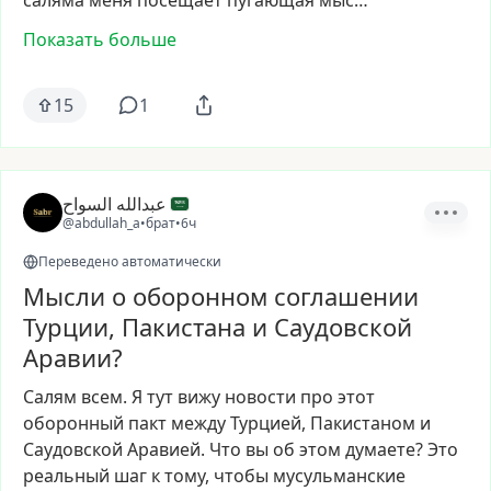
саляма
меня
посещает
пугающая
мыс…
Показать больше
15
1
عبدالله السواح
@abdullah_a
•
брат
•
6ч
Переведено автоматически
Мысли о оборонном соглашении
Турции, Пакистана и Саудовской
Аравии?
Салям
всем.
Я
тут
вижу
новости
про
этот
оборонный
пакт
между
Турцией,
Пакистаном
и
Саудовской
Аравией.
Что
вы
об
этом
думаете?
Это
реальный
шаг
к
тому,
чтобы
мусульманские