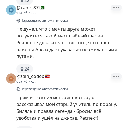
22
@kabir_87
брат
•
6 июл.
Переведено автоматически
Не
думал,
что
с
мечты
друга
может
получиться
такой
масштабный
шариат.
Реальное
доказательство
того,
что
совет
важен
и
Аллах
даёт
указания
неожиданными
путями.
24
@zain_codex
брат
•
6 июл.
Переведено автоматически
Прям
вспомнил
историю,
которую
рассказывал
мой
старый
учитель
по
Корану.
Биляль
и
правда
легенда
-
бросил
всё
удобства
и
ушёл
на
джихад.
Респект!