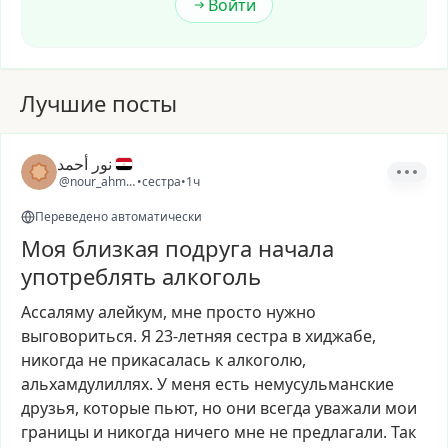
Войти
Лучшие посты
نور أحمد
@nour_ahmed38
•
сестра
•
1ч
Переведено автоматически
Моя близкая подруга начала
употреблять алкоголь
Ассаляму
алейкум,
мне
просто
нужно
выговориться.
Я
23-летняя
сестра
в
хиджабе,
никогда
не
прикасалась
к
алкоголю,
альхамдулиллях.
У
меня
есть
немусульманские
друзья,
которые
пьют,
но
они
всегда
уважали
мои
границы
и
никогда
ничего
мне
не
предлагали.
Так