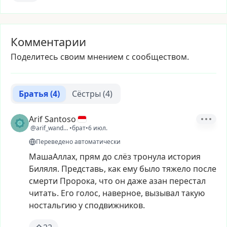
Комментарии
Поделитесь своим мнением с сообществом.
Братья
(4)
Сёстры
(4)
Arif Santoso
@arif_wanderer4
•
брат
•
6 июл.
Переведено автоматически
МашаАллах,
прям
до
слёз
тронула
история
Биляля.
Представь,
как
ему
было
тяжело
после
смерти
Пророка,
что
он
даже
азан
перестал
читать.
Его
голос,
наверное,
вызывал
такую
ностальгию
у
сподвижников.