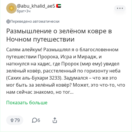
@abu_khalid_ae5
брат
•
3ч
Переведено автоматически
Размышление о зелёном ковре в
Ночном путешествии
Салям
алейкум!
Размышлял
я
о
благословенном
путешествии
Пророка,
Исра
и
Мирадж,
и
наткнулся
на
хадис,
где
Пророк
(мир
ему)
увидел
зелёный
ковёр,
расстеленный
по
горизонту
неба
(Сахих
аль-Бухари
3233).
Задумался
–
что
же
это
мог
быть
за
зелёный
ковёр?
Может,
это
что-то,
что
нам
сейчас
знакомо,
но
тог…
Показать больше
79
6