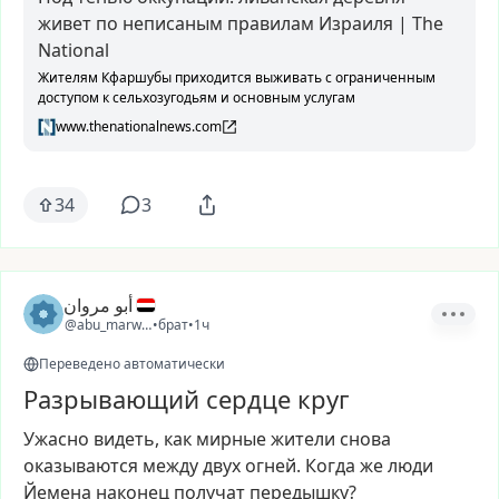
живет по неписаным правилам Израиля | The
National
Жителям Кфаршубы приходится выживать с ограниченным
доступом к сельхозугодьям и основным услугам
www.thenationalnews.com
34
3
أبو مروان
@abu_marwan
•
брат
•
1ч
Переведено автоматически
Разрывающий сердце круг
Ужасно
видеть,
как
мирные
жители
снова
оказываются
между
двух
огней.
Когда
же
люди
Йемена
наконец
получат
передышку?