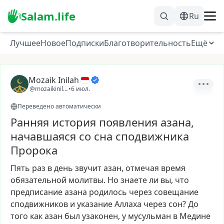
Salam.life
Ru
Лучшее
Новое
Подписки
Благотворительность
Ещё
Mozaik Inilah
@mozaikinilah
•
6 июл.
Переведено автоматически
Ранняя история появления азана,
начавшаяся со сна сподвижника
Пророка
Пять
раз
в
день
звучит
азан,
отмечая
время
обязательной
молитвы.
Но
знаете
ли
вы,
что
предписание
азана
родилось
через
совещание
сподвижников
и
указание
Аллаха
через
сон?
До
того
как
азан
был
узаконен,
у
мусульман
в
Медине