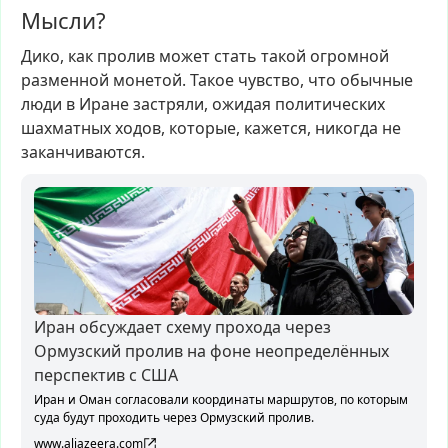
Мысли?
Дико,
как
пролив
может
стать
такой
огромной
разменной
монетой.
Такое
чувство,
что
обычные
люди
в
Иране
застряли,
ожидая
политических
шахматных
ходов,
которые,
кажется,
никогда
не
заканчиваются.
Иран обсуждает схему прохода через
Ормузский пролив на фоне неопределённых
перспектив с США
Иран и Оман согласовали координаты маршрутов, по которым
суда будут проходить через Ормузский пролив.
www.aljazeera.com