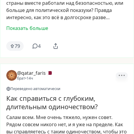
страны
вместе
работали
над
безопасностью,
или
больше
для
политической
показухи?
Правда
интересно,
как
это
всё
в
долгосроке
разве…
Показать больше
79
4
@qatar_faris
брат
•
14ч
Переведено автоматически
Как справиться с глубоким,
длительным одиночеством?
Салам
всем.
Мне
очень
тяжело,
нужен
совет.
Рядом
совсем
никого
нет,
и
я
уже
на
пределе.
Как
вы
справляетесь
с
таким
одиночеством,
чтобы
это