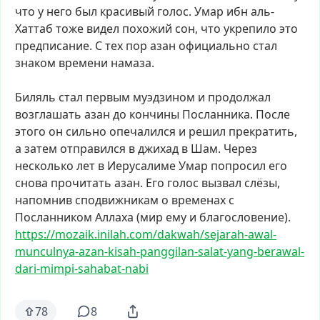
что
у
него
был
красивый
голос.
Умар
ибн
аль-
Хаттаб
тоже
видел
похожий
сон,
что
укрепило
это
предписание.
С
тех
пор
азан
официально
стал
знаком
времени
намаза.
Биляль
стал
первым
муэдзином
и
продолжал
возглашать
азан
до
кончины
Посланника.
После
этого
он
сильно
опечалился
и
решил
прекратить,
а
затем
отправился
в
джихад
в
Шам.
Через
несколько
лет
в
Иерусалиме
Умар
попросил
его
снова
прочитать
азан.
Его
голос
вызвал
слёзы,
напомнив
сподвижникам
о
временах
с
Посланником
Аллаха
(мир
ему
и
благословение).
https://mozaik.inilah.com/dakw
ah/sejarah-awal-
munculnya-azan
-kisah-panggilan-salat-yang-be
rawal-
dari-mimpi-sahabat-nabi
78
8