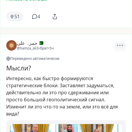
51
4
حمزہ علی
@hamza_ali3
•
брат
•
5ч
Переведено автоматически
Мысли?
Интересно,
как
быстро
формируются
стратегические
блоки.
Заставляет
задуматься,
действительно
ли
это
про
сдерживание
или
просто
большой
геополитический
сигнал.
Изменит
ли
это
что-то
на
земле,
или
это
всё
для
вида?