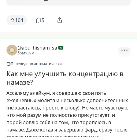
104
5
@abu_hisham_sa
брат
•
39м
Переведено автоматически
Как мне улучшить концентрацию в
намазе?
Ассаляму
алейкум,
я
совершаю
свои
пять
ежедневных
молитв
и
несколько
дополнительных
(не
хвастаюсь,
просто
к
слову).
Но
часто
чувствую,
что
мой
разум
не
полностью
присутствует,
и
порой
ловлю
себя
на
том,
что
тороплюсь
в
намазе.
Даже
когда
я
завершаю
фард,
сразу
после