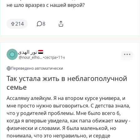
не
шло
вразрез
с
нашей
верой?
214
8
نور الهدى
@nour_elhouda2
•
сестра
•
11ч
Переведено автоматически
Так устала жить в неблагополучной
семье
Ассаляму
алейкум.
Я
на
втором
курсе
универа,
и
мне
просто
нужно
выговориться.
С
детства
знала,
что
у
родителей
проблемы.
Мне
было
всего
6,
когда
я
впервые
увидела,
как
папа
обижает
маму
-
физически
и
словами.
Я
была
маленькой,
но
понимала,
что
это
неправильно,
и
сердце