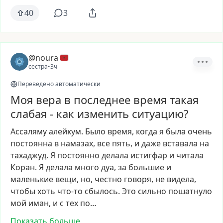
40
3
@noura
сестра
•
3ч
Переведено автоматически
Моя вера в последнее время такая
слабая - как изменить ситуацию?
Ассаляму
алейкум.
Было
время,
когда
я
была
очень
постоянна
в
намазах,
все
пять,
и
даже
вставала
на
тахаджуд.
Я
постоянно
делала
истигфар
и
читала
Коран.
Я
делала
много
дуа,
за
большие
и
маленькие
вещи,
но,
честно
говоря,
не
видела,
чтобы
хоть
что-то
сбылось.
Это
сильно
пошатнуло
мой
иман,
и
с
тех
по…
Показать больше