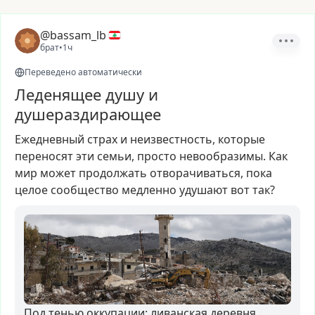
@bassam_lb
брат
•
1ч
Переведено автоматически
Леденящее душу и
душераздирающее
Ежедневный
страх
и
неизвестность,
которые
переносят
эти
семьи,
просто
невообразимы.
Как
мир
может
продолжать
отворачиваться,
пока
целое
сообщество
медленно
удушают
вот
так?
Под тенью оккупации: ливанская деревня