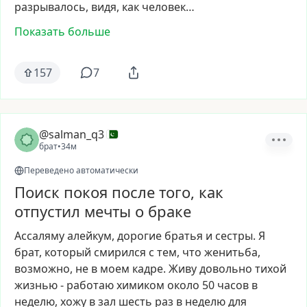
разрывалось,
видя,
как
человек…
Показать больше
157
7
@salman_q3
брат
•
34м
Переведено автоматически
Поиск покоя после того, как
отпустил мечты о браке
Ассаляму
алейкум,
дорогие
братья
и
сестры.
Я
брат,
который
смирился
с
тем,
что
женитьба,
возможно,
не
в
моем
кадре.
Живу
довольно
тихой
жизнью
-
работаю
химиком
около
50
часов
в
неделю,
хожу
в
зал
шесть
раз
в
неделю
для