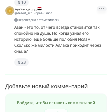
10
يوسف محمود
@desert_scribe3
•
брат
•
6 июл.
Переведено автоматически
Азан
-
это
то,
от
чего
всегда
становится
так
спокойно
на
душе.
Но
когда
узнал
его
историю,
ещё
больше
полюбил
Ислам.
Сколько
же
милости
Аллаха
приходит
через
сны,
а?
23
Добавьте новый комментарий
Войдите, чтобы оставить комментарий