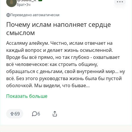
брат
•
3ч
Переведено автоматически
Почему ислам наполняет сердце
смыслом
Ассаляму
алейкум.
Честно,
ислам
отвечает
на
каждый
вопрос
и
делает
жизнь
осмысленной.
Вроде
бы
всё
прямо,
но
так
глубоко
-
охватывает
всё
человеческое:
как
строить
общину,
обращаться
с
деньгами,
свой
внутренний
мир...
ну
всё.
Без
этого
руководства
жизнь
была
бы
пустой
оболочкой.
Мы
видели,
что
бывае…
Показать больше
69
6