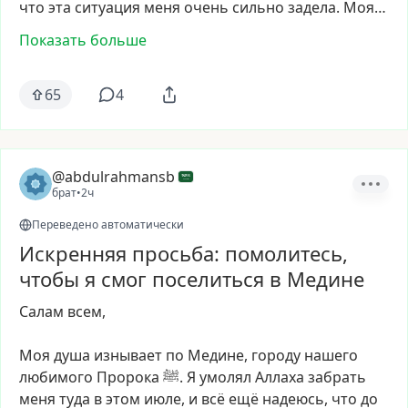
что
эта
ситуация
меня
очень
сильно
задела.
Моя…
Показать больше
65
4
@abdulrahmansb
брат
•
2ч
Переведено автоматически
Искренняя просьба: помолитесь,
чтобы я смог поселиться в Медине
Салам
всем,
Моя
душа
изнывает
по
Медине,
городу
нашего
любимого
Пророка
ﷺ.
Я
умолял
Аллаха
забрать
меня
туда
в
этом
июле,
и
всё
ещё
надеюсь,
что
до