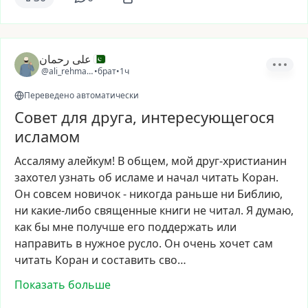
علی رحمان
@ali_rehman11
•
брат
•
1ч
Переведено автоматически
Совет для друга, интересующегося
исламом
Ассаляму
алейкум!
В
общем,
мой
друг-христианин
захотел
узнать
об
исламе
и
начал
читать
Коран.
Он
совсем
новичок
-
никогда
раньше
ни
Библию,
ни
какие-либо
священные
книги
не
читал.
Я
думаю,
как
бы
мне
получше
его
поддержать
или
направить
в
нужное
русло.
Он
очень
хочет
сам
читать
Коран
и
составить
сво…
Показать больше