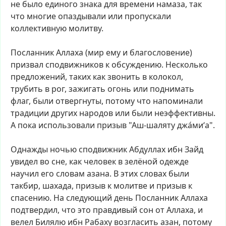
не
было
единого
знака
для
времени
намаза,
так
что
многие
опаздывали
или
пропускали
коллективную
молитву.
Посланник
Аллаха
(мир
ему
и
благословение)
призвал
сподвижников
к
обсуждению.
Несколько
предложений,
таких
как
звонить
в
колокол,
трубить
в
рог,
зажигать
огонь
или
поднимать
флаг,
были
отвергнуты,
потому
что
напоминали
традиции
других
народов
или
были
неэффективны.
А
пока
использовали
призыв
"Аш-шаляту
джа́ми‘а".
Однажды
ночью
сподвижник
Абдуллах
ибн
Зайд
увидел
во
сне,
как
человек
в
зелёной
одежде
научил
его
словам
азана.
В
этих
словах
были
такбир,
шахада,
призыв
к
молитве
и
призыв
к
спасению.
На
следующий
день
Посланник
Аллаха
подтвердил,
что
это
правдивый
сон
от
Аллаха,
и
велел
Билялю
ибн
Рабаху
возгласить
азан,
потому