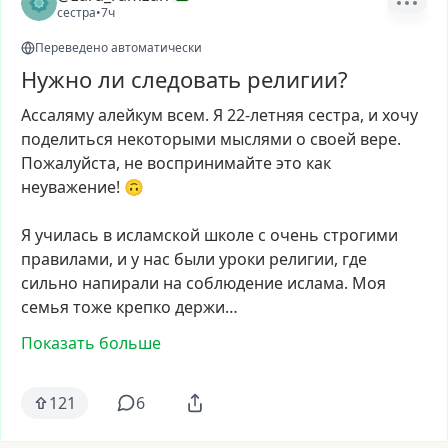
сестра
•
7ч
Переведено автоматически
Нужно ли следовать религии?
Ассаляму
алейкум
всем.
Я
22-летняя
сестра,
и
хочу
поделиться
некоторыми
мыслями
о
своей
вере.
Пожалуйста,
не
воспринимайте
это
как
неуважение!
🙃
Я
училась
в
исламской
школе
с
очень
строгими
правилами,
и
у
нас
были
уроки
религии,
где
сильно
напирали
на
соблюдение
ислама.
Моя
семья
тоже
крепко
держи…
Показать больше
121
6