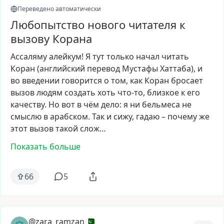
Переведено автоматически
Любопытство нового читателя к
вызову Корана
Ассаляму
алейкум!
Я
тут
только
начал
читать
Коран
(английский
перевод
Мустафы
Хаттаба),
и
во
введении
говорится
о
том,
как
Коран
бросает
вызов
людям
создать
хоть
что-то,
близкое
к
его
качеству.
Но
вот
в
чём
дело:
я
ни
бельмеса
не
смыслю
в
арабском.
Так
и
сижу,
гадаю
–
почему
же
этот
вызов
такой
слож…
Показать больше
66
5
@zara_ramzan