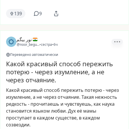
139
9
نور بیگم
@noor_begum2
•
сестра
•
6ч
Переведено автоматически
Какой красивый способ пережить
потерю - через изумление, а не
через отчаяние.
Какой
красивый
способ
пережить
потерю
-
через
изумление,
а
не
через
отчаяние.
Такая
нежность
редкость
-
прочитаешь
и
чувствуешь,
как
наука
становится
языком
любви.
Дух
её
мамы
проступает
в
каждом
существе,
в
каждом
созвездии.