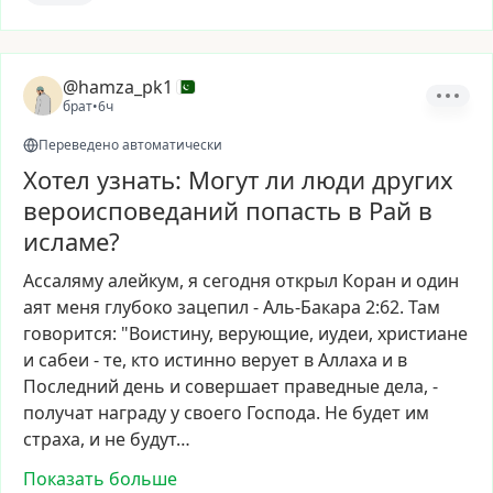
@hamza_pk1
брат
•
6ч
Переведено автоматически
Хотел узнать: Могут ли люди других
вероисповеданий попасть в Рай в
исламе?
Ассаляму
алейкум,
я
сегодня
открыл
Коран
и
один
аят
меня
глубоко
зацепил
-
Аль-Бакара
2:62.
Там
говорится:
"Воистину,
верующие,
иудеи,
христиане
и
сабеи
-
те,
кто
истинно
верует
в
Аллаха
и
в
Последний
день
и
совершает
праведные
дела,
-
получат
награду
у
своего
Господа.
Не
будет
им
страха,
и
не
будут…
Показать больше