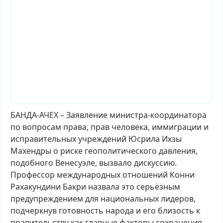
БАНДА-АЧЕХ
–
Заявление
министра-координатора
по
вопросам
права,
прав
человека,
иммиграции
и
исправительных
учреждений
Юсрила
Ихзы
Махендры
о
риске
геополитического
давления,
подобного
Венесуэле,
вызвало
дискуссию.
Профессор
международных
отношений
Конни
Рахакундини
Бакри
назвала
это
серьёзным
предупреждением
для
национальных
лидеров,
подчеркнув
готовность
народа
и
его
близость
к
правительству
как
главные
факторы
сохранения