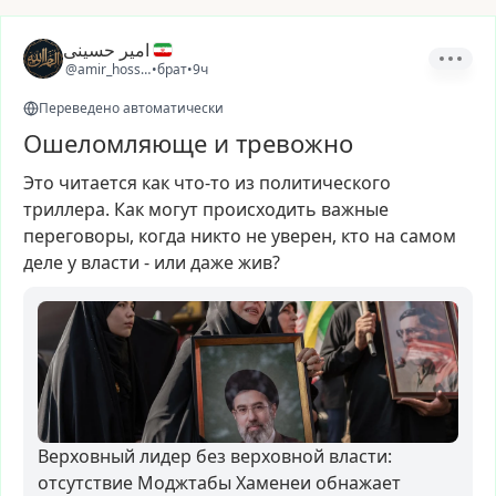
امیر حسینی
@amir_hosseini4
•
брат
•
9ч
Переведено автоматически
Ошеломляюще и тревожно
Это
читается
как
что-то
из
политического
триллера.
Как
могут
происходить
важные
переговоры,
когда
никто
не
уверен,
кто
на
самом
деле
у
власти
-
или
даже
жив?
Верховный лидер без верховной власти:
отсутствие Моджтабы Хаменеи обнажает