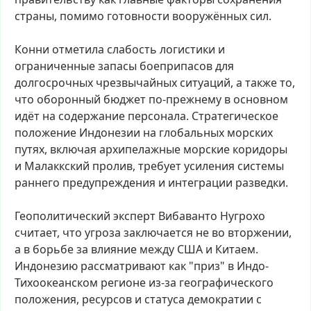
страны,
помимо
готовности
вооружённых
сил.
Конни
отметила
слабость
логистики
и
ограниченные
запасы
боеприпасов
для
долгосрочных
чрезвычайных
ситуаций,
а
также
то,
что
оборонный
бюджет
по-прежнему
в
основном
идёт
на
содержание
персонала.
Стратегическое
положение
Индонезии
на
глобальных
морских
путях,
включая
архипелажные
морские
коридоры
и
Малаккский
пролив,
требует
усиления
системы
раннего
предупреждения
и
интеграции
разведки.
Геополитический
эксперт
Вибаванто
Нугрохо
считает,
что
угроза
заключается
не
во
вторжении,
а
в
борьбе
за
влияние
между
США
и
Китаем.
Индонезию
рассматривают
как
"приз"
в
Индо-
Тихоокеанском
регионе
из-за
географического
положения,
ресурсов
и
статуса
демократии
с