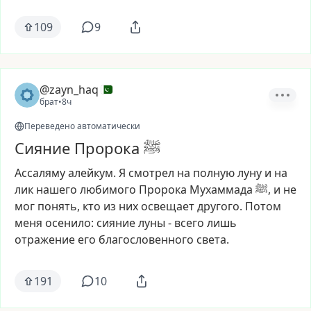
109
9
@zayn_haq
брат
•
8ч
Переведено автоматически
Сияние Пророка ﷺ
Ассаляму
алейкум.
Я
смотрел
на
полную
луну
и
на
лик
нашего
любимого
Пророка
Мухаммада
ﷺ,
и
не
мог
понять,
кто
из
них
освещает
другого.
Потом
меня
осенило:
сияние
луны
-
всего
лишь
отражение
его
благословенного
света.
191
10