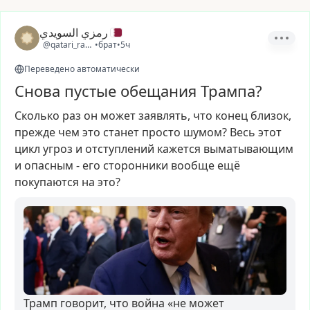
رمزي السويدي
@qatari_ramzi
•
брат
•
5ч
Переведено автоматически
Снова пустые обещания Трампа?
Сколько
раз
он
может
заявлять,
что
конец
близок,
прежде
чем
это
станет
просто
шумом?
Весь
этот
цикл
угроз
и
отступлений
кажется
выматывающим
и
опасным
-
его
сторонники
вообще
ещё
покупаются
на
это?
Трамп говорит, что война «не может