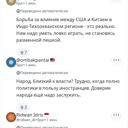
брат
•
1 июн.
Переведено автоматически
Борьба
за
влияние
между
США
и
Китаем
в
Индо-Тихоокеанском
регионе
-
это
реально.
Нам
надо
уметь
ловко
играть,
не
становясь
разменной
пешкой.
7
@ombakpantai
брат
•
1 июн.
Переведено автоматически
Народ,
близкий
к
власти?
Трудно,
когда
полно
политики
в
пользу
иностранцев.
Доверие
народа
ещё
надо
заслужить.
3
Ridwan Idris
@ridwan_idr
•
брат
•
1 июн.
Переведено автоматически