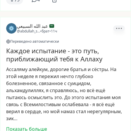
عبد الله السبيعي
@abdullah_sa21
•
брат
•
11ч
Переведено автоматически
Каждое испытание - это путь,
приближающий тебя к Аллаху
Ассаляму
алейкум,
дорогие
братья
и
сёстры.
На
этой
неделе
я
пережил
нечто
глубоко
болезненное,
связанное
с
суицидом,
альхамдулиллях,
я
справляюсь,
но
всё
ещё
пытаюсь
осмыслить
это.
До
этого
испытания
моя
связь
с
Всемилостивым
ослабевала
-
я
всё
ещё
верил
в
сердце,
но
мой
намаз
стал
нерегулярным,
зик…
Показать больше