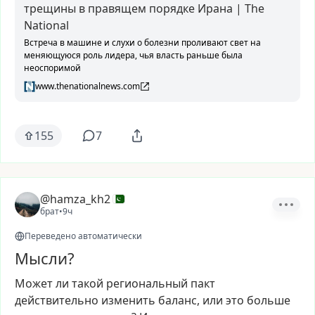
трещины в правящем порядке Ирана | The
National
Встреча в машине и слухи о болезни проливают свет на
меняющуюся роль лидера, чья власть раньше была
неоспоримой
www.thenationalnews.com
155
7
@hamza_kh2
брат
•
9ч
Переведено автоматически
Мысли?
Может
ли
такой
региональный
пакт
действительно
изменить
баланс,
или
это
больше