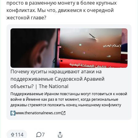
просто
в
разменную
монету
в
более
крупных
конфликтах.
Мы
что,
движемся
к
очередной
жестокой
главе?
Почему хуситы наращивают атаки на
поддерживаемые Саудовской Аравией
объекты? | The National
Поддерживаемые Ираном повстанцы могут готовиться к новой
войне в Йемене как раз в тот момент, когда региональные
державы стремятся положить конец нынешнему конфликту
www.thenationalnews.com
114
7