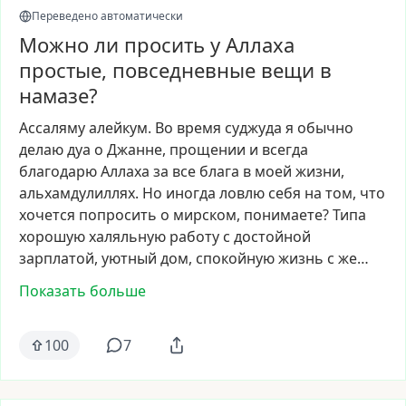
Переведено автоматически
Можно ли просить у Аллаха
простые, повседневные вещи в
намазе?
Ассаляму
алейкум.
Во
время
суджуда
я
обычно
делаю
дуа
о
Джанне,
прощении
и
всегда
благодарю
Аллаха
за
все
блага
в
моей
жизни,
альхамдулиллях.
Но
иногда
ловлю
себя
на
том,
что
хочется
попросить
о
мирском,
понимаете?
Типа
хорошую
халяльную
работу
с
достойной
зарплатой,
уютный
дом,
спокойную
жизнь
с
же…
Показать больше
100
7