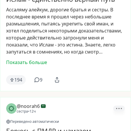
Ассаляму
алейкум,
дорогие
братья
и
сестры.
В
последнее
время
я
прошел
через
небольшие
размышления,
пытаясь
укрепить
свой
иман,
и
хотел
поделиться
некоторыми
доказательствами,
которые
действительно
затронули
меня
и
показали,
что
Ислам
-
это
истина.
Знаете,
легко
запутаться
в
сомнениях,
но
когда
смотр…
Показать больше
194
9
@noorah6
сестра
•
12ч
Переведено автоматически
Борюсь с ПМДР и намазом –