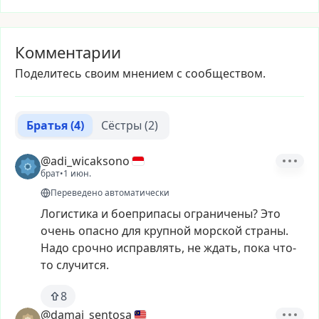
Комментарии
Поделитесь своим мнением с сообществом.
Братья
(4)
Сёстры
(2)
@adi_wicaksono
брат
•
1 июн.
Переведено автоматически
Логистика
и
боеприпасы
ограничены?
Это
очень
опасно
для
крупной
морской
страны.
Надо
срочно
исправлять,
не
ждать,
пока
что-
то
случится.
8
@damai_sentosa