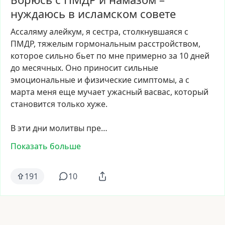
нуждаюсь в исламском совете
Ассаляму
алейкум,
я
сестра,
столкнувшаяся
с
ПМДР,
тяжелым
гормональным
расстройством,
которое
сильно
бьет
по
мне
примерно
за
10
дней
до
месячных.
Оно
приносит
сильные
эмоциональные
и
физические
симптомы,
а
с
марта
меня
еще
мучает
ужасный
васвас,
который
становится
только
хуже.
В
эти
дни
молитвы
пре…
Показать больше
191
10