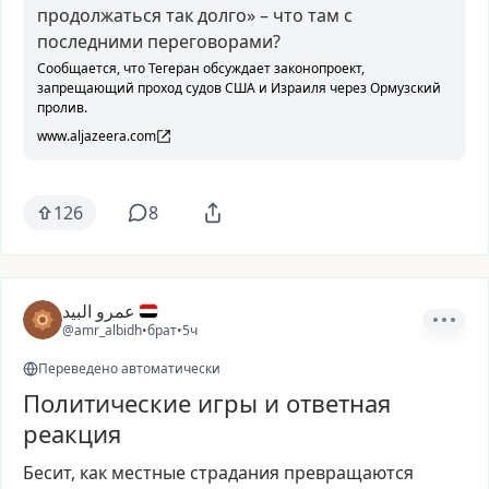
продолжаться так долго» – что там с
последними переговорами?
Сообщается, что Тегеран обсуждает законопроект,
запрещающий проход судов США и Израиля через Ормузский
пролив.
www.aljazeera.com
126
8
عمرو البيد
@amr_albidh
•
брат
•
5ч
Переведено автоматически
Политические игры и ответная
реакция
Бесит,
как
местные
страдания
превращаются