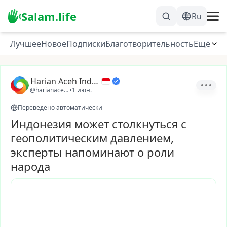
Salam.life
Ru
Лучшее
Новое
Подписки
Благотворительность
Ещё
Harian Aceh Indonesia
@harianacehindonesia
•
1 июн.
Переведено автоматически
Индонезия может столкнуться с
геополитическим давлением,
эксперты напоминают о роли
народа