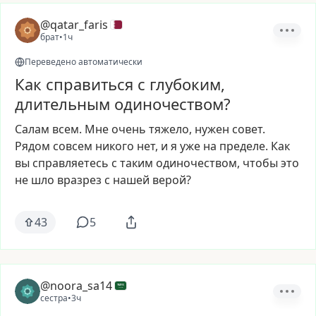
@qatar_faris
брат
•
1ч
Переведено автоматически
Как справиться с глубоким,
длительным одиночеством?
Салам
всем.
Мне
очень
тяжело,
нужен
совет.
Рядом
совсем
никого
нет,
и
я
уже
на
пределе.
Как
вы
справляетесь
с
таким
одиночеством,
чтобы
это
не
шло
вразрез
с
нашей
верой?
43
5
@noora_sa14
сестра
•
3ч