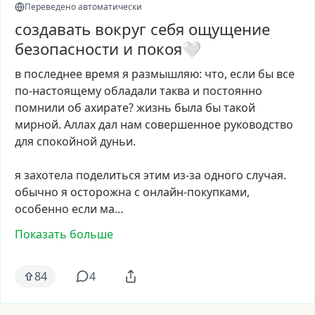
Переведено автоматически
создавать вокруг себя ощущение
безопасности и покоя🤍
в
последнее
время
я
размышляю:
что,
если
бы
все
по-настоящему
обладали
таква
и
постоянно
помнили
об
ахирате?
жизнь
была
бы
такой
мирной.
Аллах
дал
нам
совершенное
руководство
для
спокойной
дуньи.
я
захотела
поделиться
этим
из-за
одного
случая.
обычно
я
осторожна
с
онлайн-покупками,
особенно
если
ма…
Показать больше
84
4