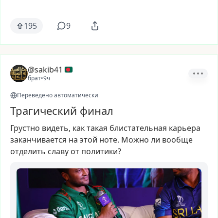
195
9
@sakib41
брат
•
9ч
Переведено автоматически
Трагический финал
Грустно
видеть,
как
такая
блистательная
карьера
заканчивается
на
этой
ноте.
Можно
ли
вообще
отделить
славу
от
политики?