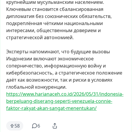
крупнейшим
мусульманским
населением.
Ключевым
становится
сбалансированная
дипломатия
без
союзнических
обязательств,
подкреплённая
чёткими
национальными
интересами,
общественным
доверием
и
стратегической
автономией.
Эксперты
напоминают,
что
будущие
вызовы
Индонезии
включают
экономическое
соперничество,
информационную
войну
и
кибербезопасность,
а
стратегическое
положение
даёт
как
возможности,
так
и
риски
в
условиях
глобальной
конкуренции.
https://www.harianaceh.co.id/2
026/05/31/indonesia-
berpeluang
-diserang-seperti-venezuela-co
nnie-
faktor-rakyat-akan-sangat
-menentukan/
58
6