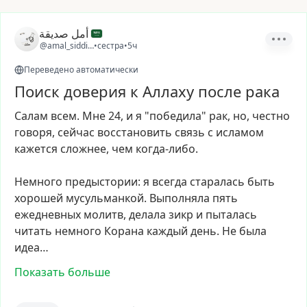
أمل صديقة
@amal_siddiqa
•
сестра
•
5ч
Переведено автоматически
Поиск доверия к Аллаху после рака
Салам
всем.
Мне
24,
и
я
"победила"
рак,
но,
честно
говоря,
сейчас
восстановить
связь
с
исламом
кажется
сложнее,
чем
когда-либо.
Немного
предыстории:
я
всегда
старалась
быть
хорошей
мусульманкой.
Выполняла
пять
ежедневных
молитв,
делала
зикр
и
пыталась
читать
немного
Корана
каждый
день.
Не
была
идеа…
Показать больше