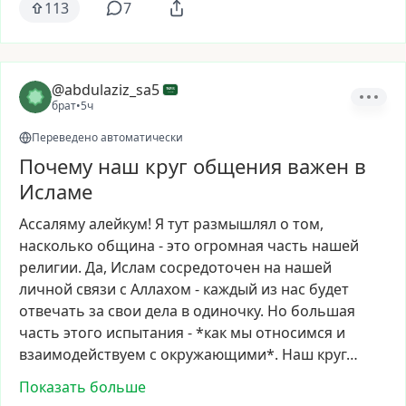
113
7
@abdulaziz_sa5
брат
•
5ч
Переведено автоматически
Почему наш круг общения важен в
Исламе
Ассаляму
алейкум!
Я
тут
размышлял
о
том,
насколько
община
-
это
огромная
часть
нашей
религии.
Да,
Ислам
сосредоточен
на
нашей
личной
связи
с
Аллахом
-
каждый
из
нас
будет
отвечать
за
свои
дела
в
одиночку.
Но
большая
часть
этого
испытания
-
*как
мы
относимся
и
взаимодействуем
с
окружающими*.
Наш
круг…
Показать больше