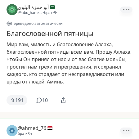
أبو حمزة البلوي
@abu_hamza_22
•
брат
•
9ч
Переведено автоматически
Благословенной пятницы
Мир
вам,
милость
и
благословение
Аллаха,
благословенной
пятницы
всем
вам.
Прошу
Аллаха,
чтобы
Он
принял
от
нас
и
от
вас
благие
мольбы,
простил
нам
грехи
и
прегрешения,
и
сохранил
каждого,
кто
страдает
от
несправедливости
или
вреда
от
людей.
Аминь.
191
10
@ahmed_76
брат
•
3ч