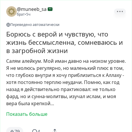
@muneeb_sa
брат
•
5ч
Переведено автоматически
Борюсь с верой и чувствую, что
жизнь бессмысленна, сомневаюсь и
в загробной жизни
Салям
алейкум.
Мой
иман
давно
на
низком
уровне.
Я
не
молюсь
регулярно,
но
маленький
плюс
в
том,
что
глубоко
внутри
я
хочу
приблизиться
к
Аллаху
-
хотя
постоянно
терплю
неудачи.
Помню,
как
год
назад
я
действительно
практиковал:
не
только
фард,
но
и
сунна-молитвы,
изучал
ислам,
и
моя
вера
была
крепкой…
Показать больше
79
4