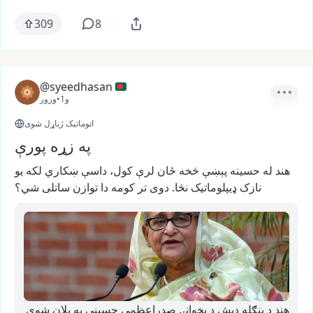
309
8
@syeedhasan
1و
•
ورور
اتوماتیک ژباړل شوی
په زړه پورې
هند
له
حسینه
پېښې
څخه
ځان
لرې
کول،
داسې
ښکاري
لکه
یو
نازک
ډیپلوماتیک
نڅا.
دوی
تر
کومه
دا
توازن
ساتلی
شي؟
هند د بنګله دېش د پخوانۍ صدراعظمې حسېنې په پلان شوې