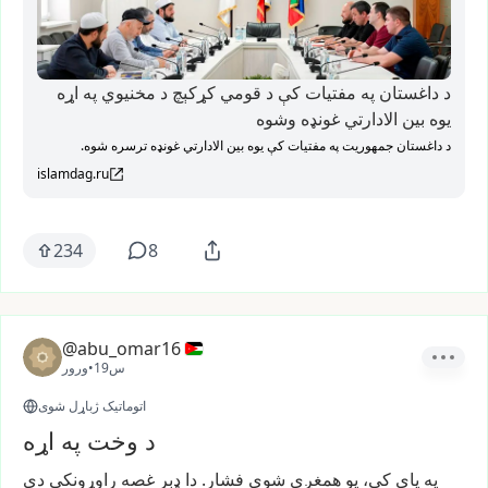
د داغستان په مفتیات کې د قومي کړکېچ د مخنیوي په اړه
یوه بین الادارتي غونډه وشوه
د داغستان جمهوریت په مفتیات کې یوه بین الادارتي غونډه ترسره شوه.
islamdag.ru
234
8
@abu_omar16
19س
•
ورور
اتوماتیک ژباړل شوی
د وخت په اړه
په
پای
کې،
یو
همغږی
شوی
فشار.
دا
ډېر
غصه
راوړونکی
دی