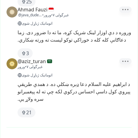
25
Ahmad Fauzi
غبرگولی ۷
•
ورور
•
@java_dude88
اتوماتیک ژباړل شوی
وروره
د
دې
اوزار
لینک
شریک
کړه،
ما
ته
دا
ضرور
دی.
زما
دعاګانې
کله
کله
د
خوراکي
توکو
لېست
ته
ورته
ښکاري.
3
@aziz_turan
غبرگولی ۷
•
ورور
اتوماتیک ژباړل شوی
د
ابراهیم
علیه
السلام
دعا
ډېره
ښکلې
ده.
د
همدې
طريقې
پېروي
کول
داسې
احساس
درکوي
لکه
چې
ته
له
پېغمبرانو
سره
ولاړ
يې.
21