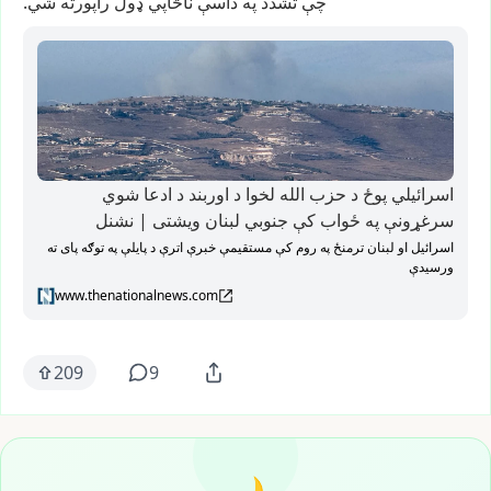
چې
تشدد
په
داسې
ناڅاپي
ډول
راپورته
شي.
اسرائیلي پوځ د حزب الله لخوا د اوربند د ادعا شوي
سرغړونې په ځواب کې جنوبي لبنان ویشتی | نشنل
اسرائیل او لبنان ترمنځ په روم کې مستقیمې خبرې اترې د پایلې په توګه پای ته
ورسیدې
www.thenationalnews.com
209
9