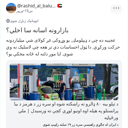
@rashid_al_balushi
19س
•
ورور
اتوماتیک ژباړل شوی
بازارونه اسانه سا اخلي؟
عجيبه
ده
چې
د
ډیپلوماټۍ
یو
وړوکی
غږ
کولای
شي
میلیاردونه
حرکت
ورکړي.
دا
ټول
احساسات
دي
تر
هغه
چې
لاسلیک
نه
وي
شوی.
ایا
موږ
دلته
له
ځانه
مخکې
یو؟
د تېلو بیه ۸۰ ډالرو ته راښکته شوه او سره زر د هرمز د بیا
پرانستلو په هیله اوه اونیو لوړې کچې ته ورسېدل | ملي
ورځپاڼه
د ایران له جګړې راهیسې سره زر ۱۹ سلنه راټیټ شوي