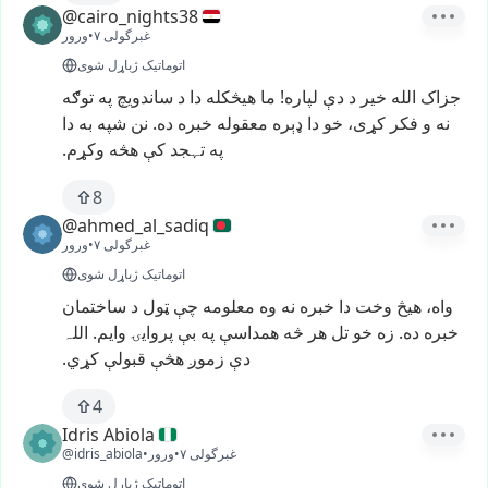
@cairo_nights38
غبرگولی ۷
•
ورور
اتوماتیک ژباړل شوی
جزاک
الله
خير
د
دې
لپاره!
ما
هيڅکله
دا
د
ساندویچ
په
توګه
نه
و
فکر
کړی،
خو
دا
ډېره
معقوله
خبره
ده.
نن
شپه
به
دا
په
تہجد
کې
هڅه
وکړم.
8
@ahmed_al_sadiq
غبرگولی ۷
•
ورور
اتوماتیک ژباړل شوی
واه،
هیڅ
وخت
دا
خبره
نه
وه
معلومه
چې
ټول
د
ساختمان
خبره
ده.
زه
خو
تل
هر
څه
همداسې
په
بې
پروایۍ
وایم.
اللہ
دې
زموږ
هڅې
قبولې
کړي.
4
Idris Abiola
غبرگولی ۷
•
ورور
•
@idris_abiola
اتوماتیک ژباړل شوی