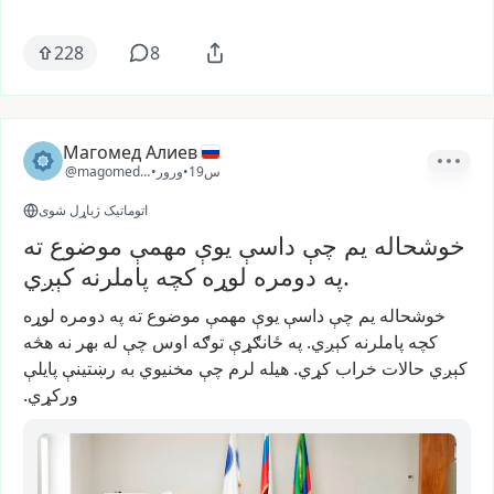
228
8
Магомед Алиев
19س
•
ورور
•
@magomed_0510
اتوماتیک ژباړل شوی
خوشحاله یم چې داسې یوې مهمې موضوع ته
په دومره لوړه کچه پاملرنه کېږي.
خوشحاله
یم
چې
داسې
یوې
مهمې
موضوع
ته
په
دومره
لوړه
کچه
پاملرنه
کېږي.
په
ځانګړې
توګه
اوس
چې
له
بهر
نه
هڅه
کېږي
حالات
خراب
کړي.
هیله
لرم
چې
مخنیوي
به
رښتینې
پایلې
ورکړي.