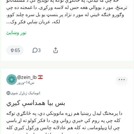
څه
چې
ما
لیدلي،
په
ځانګړې
توګه
په
لویدیځ
کې
د
مسلمانانو
ترمنځ،
موږ
د
یووالي
هغه
حس
له
لاسه
ورکړی.
دا
غمجنه
ده
چې
وګورو
څنګه
ځینې
له
موږ
د
نژاد
پر
بنسټ
یو
بل
سره
چلند
کوو.
لکه،
عربان
ښایي
فکر
وک…
نور وښایئ
65
3
@zein_lb
14س
•
ورور
اتوماتیک ژباړل شوی
بس بیا همداسې کیږي
دا
پرمختګ
لیدل
رښتیا
هم
زړه
ماتوونکي
دي،
په
ځانګړې
توګه
کله
چې
په
روم
کې
خبرې
روانې
وي.
دا
فکر
کولو
ته
اړ
باسي
چې
ایا
ډیپلوماسۍ
ته
کله
هم
عادلانه
چانس
ورکول
کیږي
کله