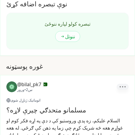
نوې تبصره اضافه کړئ
تبصره کولو لپاره ننوځئ
ننوتل
غوره پوسټونه
@bilal_pk7
2س
•
ورور
اتوماتیک ژباړل شوی
مسلمانو متحدګي چیرې لاړه؟
السلام
علیکم،
زه
پدې
وروستیو
کې
د
دې
په
اړه
فکر
کوم
او
غواړم
هغه
څه
شریک
کړم
چې
زما
په
ذهن
کې
ګرځي.
له
هغه