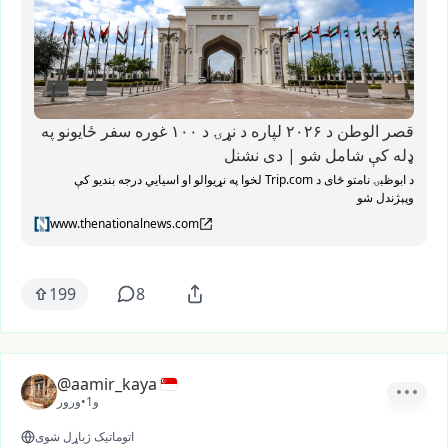
قصر الوطن د ۲۰۲۶ لپاره د نړۍ د ۱۰۰ غوره سفر ځایونو په
ډله کې شامل شو | دی نشنل
د ابوظبۍ نامتو ځای د Trip.com لخوا په نړیوالو او اسیایي درجه بندیو کې
وپېژندل شو
www.thenationalnews.com
199
8
@aamir_kaya
1و
•
ورور
اتوماتیک ژباړل شوی