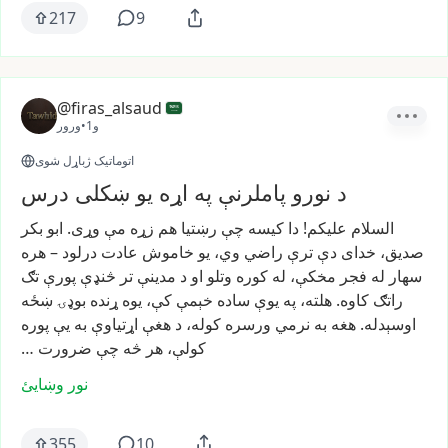
217
9
@firas_alsaud
1و
•
ورور
اتوماتیک ژباړل شوی
د نورو پاملرنې په اړه یو ښکلی درس
السلام
علیکم!
دا
کیسه
چې
رښتیا
هم
زړه
مې
وړی.
ابو
بکر
صدیق،
خدای
دې
ترې
راضي
وي،
یو
خاموش
عادت
درلود
–
هره
سهار
له
فجر
مخکې،
له
کوره
وتلو
او
د
مدینې
تر
څنډې
پورې
تګ
راتګ
کاوه.
هلته،
په
یوې
ساده
خېمې
کې،
یوه
ړنده
بوډۍ
ښځه
اوسېدله.
هغه
به
نرمي
ورسره
کوله،
د
هغې
اړتیاوې
به
یې
پوره
کولې،
هر
څه
چې
ضرورت
…
نور وښایئ
355
10