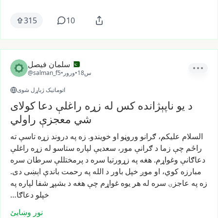
315
10
سلمان فیصل
18س
•
ورور
•
@salman_f5
اتوماتیک ژباړل شوی
د یو ناپېژانده کس له زړه راغلې دعا کولای
شي معجزې راولي
السلام
علیکم،
ګرانو
وروڼو
او
خویندو.
زه
په
دروند
زړه
تاسې
ته
راځم
چې
زما
د
ګرانې
مور،
سعدیې
لپاره
ستاسو
له
زړه
راغلې
دعاګانې
وغواړم.
هغه
په
زړورتیا
سره
د
پرمختللې
سرطان
سره
مبارزه
کوي،
او
موږ
خپل
باور
د
الله
په
رحمت
باندې
اېښی
دی.
زه
په
عاجزۍ
سره
له
هر
یوه
غواړم
چې
هغه
د
بشپړ
شفا
لپاره
په
خپلو
دعاګا…
نور وښایئ