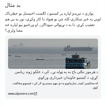
بد مثال
یوازې
د
تېرېدو
لپاره
پر
کښتیو
د
لګښت
اخیستل
یو
خطرناک
لوبې
په
څېر
ښکاري-کله
چې
یو
هېواد
دا
کار
وکړي،
نور
به
یې
هم
تعقیب
کړي.
دا
به
د
نړیوالې
سوداګرۍ
او
ورځنیو
بیو
لپاره
څه
معنا
ولري؟
د هرموز تنګي باج به په ټوله نړۍ کې د خلکو ژوند زیانمن
کړي، د کښتیو خاوندان خبرداری ورکوي
اته مخکښې کښتۍ سازمانونو په دې مهم سمندري لار کې د فیسونو مخالفت
کوي.
www.aljazeera.com