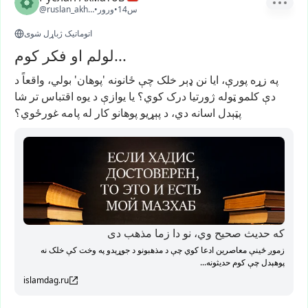
14س
•
ورور
•
@ruslan_akhmatov1
اتوماتیک ژباړل شوی
لولم او فکر کوم...
په
زړه
پورې،
ایا
نن
ډېر
خلک
چې
ځانونه
'پوهان'
بولي،
واقعاً
د
دې
کلمو
ټوله
ژورتیا
درک
کوي؟
یا
یوازې
د
یوه
اقتباس
تر
شا
پټېدل
اسانه
دي،
د
پېړیو
پوهانو
کار
له
پامه
غورځوي؟
که حدیث صحیح وي، نو دا زما مذهب دی
زموږ ځینې معاصرین ادعا کوي چې د مذهبونو د جوړېدو په وخت کې خلک نه
پوهېدل چې کوم حدیثونه...
islamdag.ru