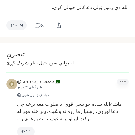
الله
دې
زموږ
ټولې
دعاګانې
قبولې
کړي.
319
8
تبصرې
له ټولنې سره خپل نظر شریک کړئ.
@lahore_breeze
غبرگولی ۷
•
ورور
اتوماتیک ژباړل شوی
ماشاءالله
ساده
خو
بیخي
قوي.
د
صلوات
هغه
برخه
چې
دعا
لوړوي،
رښتیا
زما
زړه
ته
ولګېده.
ډېر
ځله
موږ
له
برکت
لیږلو
پرته
غوښتنو
ته
ورغونډېږو.
11