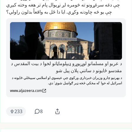
چې
دغه
سرغړونو
ته
څومره
لږ
نړیوال
پام
تر
هغه
وخته
کیږي
چې
یو
څه
چاودنه
وکړي.
ایا
دا
ځل
به
واقعاً
بدلون
راولي؟
د عربو او مسلمانو لوړپوړو ډیپلوماټانو لخوا د بیت المقدس د
مقدسو ځایونو د ساتنې پلان پیل شو
د بهرنیو چارو وزیران خبرداری ورکوي چې عیسوي او اسلامي سپېڅلي ځایونه د
اسرائیل له خوا 'له مخکې څخه ډېر ګواښل شوي' دي.
www.aljazeera.com
233
8