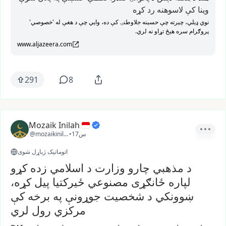
وینا کې لاسوهنه رد کړه
نوي ډیلي، چېرته چې حسېنه جلاوطنۍ کې ده، وايي چې د هغې له 'خصوصي'
پروګرام سره هیڅ تړاو نه لري.
www.aljazeera.com
291
8
Mozaik Inilah
17س
•
@mozaikinilah
اتوماتیک ژباړل شوی
د مذهبي چارو وزارت د اسلامي زده کړو
لپاره ځانګړی مصنوعي ځیرکتیا پیل کړه،
ښوونکي د شخصیت جوړونې په برخه کې
مرکزي رول لري