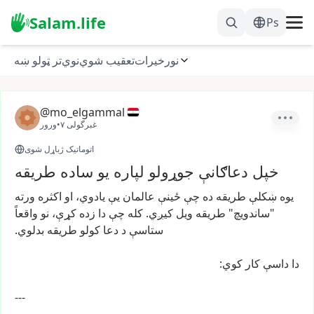
Salam.life
Ps
نور
خیرات
تعقیب شوي
نوي
تر ټولو ښه
@mo_elgammal
غبرگولی ۷
•
ورور
اتوماتیک ژباړل شوی
خپل دعاګانې جوړولو لپاره یو ساده طریقه
یوه
ښکلې
طریقه
ده
چې
ځینې
عالمان
یې
یادوي،
او
اکثره
ورته
"ساندویچ"
طریقه
ویل
کیږي.
کله
چې
دا
زده
کړې،
نو
واقعاً
ستاسې
د
دعا
کولو
طریقه
بدلوي.
دا
داسې
کار
کوي:
---