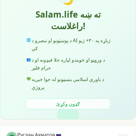
🌙
Salam.life ته ښه
راغلاست!
د پوسټونو او تبصرو د AI ژباړه په ۳۰+ ژبو
🌐
کې
د وروڼو او خویندو لپاره جلا فیډونه او د
👥
حرام فلټر
د باوري اسلامي بنسټونو له خوا خیریه
💚
پروژې
ګډون وکړئ
Руслан Ахматов