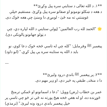
**۱.
د
الله
تعالی
د
ستاینې
سره
پیل
وکړئ**
د
هغه
د
ښکلو
نومونو
او
صفاتو
سره
پیل
وکړئ.
مستقیم
خپلې
غوښتنې
ته
مه
ځئ
-
لومړی
دا
ومنئ
چې
هغه
څوک
دی.
🌟
"الحمد
لله
رب
العالمین"
(ټولې
ستاینې
د
الله
لپاره
دي،
چې
د
ټولو
جهانونو
پالونکی
دی).
پیغمبر
ﷺ
وفرمایل:
"کله
چې
له
تاسې
څخه
څوک
دعا
کوي،
نو
باید
د
الله
په
ستاینه
سره
یې
پیل
کړي."
(ابو
داود)
---
**۲.
پر
پیغمبر
ﷺ
باندې
درود
ولیږئ**
دا
د
منځنۍ
طبقې
په
څیر
دی،
او
ډېر
مهم
دی.
عمر
بن
خطاب
(رض)
وویل:
"دعا
د
اسمانونو
او
ځمکې
ترمنځ
ځوړنده
ده،
او
له
هغې
څخه
هیڅ
پورته
نه
ځي
تر
څو
چې
تاسې
پر
خپل
پیغمبر
باندې
درود
ونه
لیږئ."
(ترمذي)