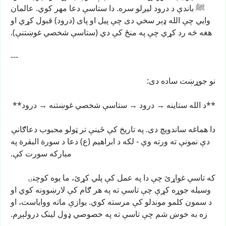
ﷺ
باندې
د
درود
لیږلو
سره.
دا
ستاسې
دعا
مهر
کوي.
عالمان
وايي
چې
الله
ډېر
سخي
دی
چې
پیل
او
پای
(درود)
قبول
کړي
او
هغه
څه
رد
کړي
چې
په
منځ
کې
دي
(ستاسې
شخصي
غوښتنې).
---
نو
جوړښت
ساده
دی:
**د
الله
ستاینه
→
درود
→
ستاسې
شخصي
غوښتنه
→
درود**
دا
هماغه
ساندویچ
دی.
په
تاریخ
کې
ځینې
تر
ټولو
محبوب
دعاګانې
دې
نمونې
ته
ورته
وې
-
لکه
د
ابراهیم
(ع)
دعا
د
سورة
البقرة
په
مبارکه
سورت
کې.
که
تاسې
غواړئ
چې
دا
په
عمل
کې
پلي
کړئ،
ما
یوه
کوچنۍ
وسیله
جوړه
کړې
چې
تاسې
ته
په
هر
ګام
کې
لارښوونه
کوي
او
د
سمون
کلمو
موندلو
کې
مرسته
کوي.
یوازې
ماته
ووایاست،
او
زه
به
خوښ
شم
چې
تاسې
ته
په
خصوصي
ډول
لینک
درولېږم.