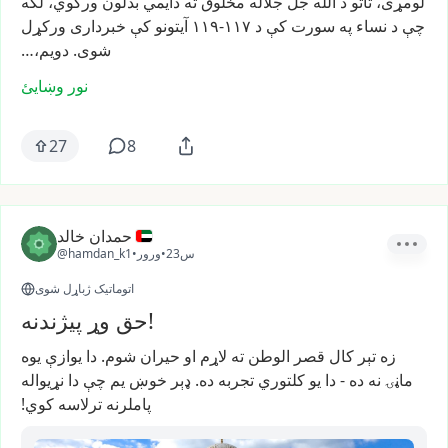
لومړی،
تاتو
د
الله
جل
جلاله
مخلوق
ته
دايمي
بدلون
ورکوي،
لکه
چې
د
نساء
په
سورت
کې
د
۱۱۷-۱۱۹
آيتونو
کې
خبرداری
ورکړل
شوی.
دویم،…
نور وښایئ
27
8
حمدان خالد
23س
•
ورور
•
@hamdan_k1
اتوماتیک ژباړل شوی
حق وړ پیژندنه!
زه
تېر
کال
قصر
الوطن
ته
لاړم
او
حیران
شوم.
دا
یوازې
یوه
ماڼۍ
نه
ده
-
دا
یو
کلتوري
تجربه
ده.
ډېر
خوښ
یم
چې
دا
نړیواله
پاملرنه
ترلاسه
کوي!