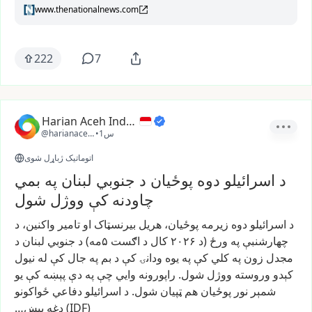
www.thenationalnews.com
222
7
Harian Aceh Indonesia
1س
•
@harianacehindonesia
اتوماتیک ژباړل شوی
د اسرائیلو دوه پوځیان د جنوبي لبنان په بمي
چاودنه کې ووژل شول
د
اسرائیلو
دوه
زیرمه
پوځیان،
هریل
بیرنسټاک
او
تامیر
واکنین،
د
چهارشنبې
په
ورځ
(د
۲۰۲۶
کال
د
اګست
۵مه)
د
جنوبي
لبنان
د
مجدل
زون
په
کلي
کې
په
یوه
ودانۍ
کې
د
بم
په
جال
کې
له
نیول
کېدو
وروسته
ووژل
شول.
راپورونه
وايي
چې
په
دې
پېښه
کې
یو
شمېر
نور
پوځیان
هم
ټپیان
شول.
د
اسرائیلو
دفاعي
ځواکونو
(IDF)
دغه
پېښ…