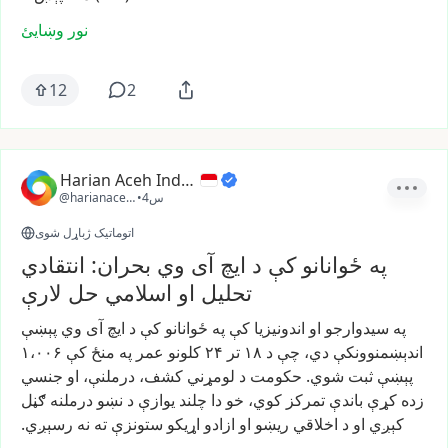
نور وښایئ
12
2
Harian Aceh Indonesia
4س
•
@harianacehindonesia
اتوماتیک ژباړل شوی
په ځوانانو کې د ایچ آی وي بحران: انتقادي
تحلیل او اسلامي حل لارې
په
سیدوارجو
او
اندونیزیا
کې
په
ځوانانو
کې
د
ایچ
آی
وي
پېښې
اندېښمنوونکې
دي،
چې
د
۱۸
تر
۲۴
کلونو
عمر
په
منځ
کې
۱،۰۰۶
پېښې
ثبت
شوي.
حکومت
د
لومړني
کشف،
درملنې،
او
جنسي
زده
کړې
باندې
تمرکز
کوي،
خو
دا
چلند
یوازې
د
نښو
درملنه
ګڼل
کېږي
او
د
اخلاقي
ریښو
او
ازادو
اړیکو
ستونزې
ته
نه
رسېږي.