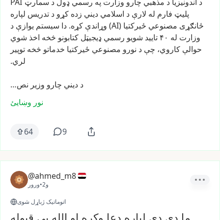
د
اندونیزیا
د
مذهبي
چارو
وزارت
په
رسمي
ډول
د
سمارټ
PAI
پلیټ
فارم
له
لارې
د
اسلامي
دیني
زده
کړو
د
تدریس
لپاره
ځانګړی
مصنوعي
ځیرکتیا
(AI)
وړاندې
کړه.
دا
سیستم
یوازې
د
وزارت
له
۴۰
تایید
شویو
رسمي
ډیجیټل
کتابونو
څخه
اخذ
شوي
حوالې
کاروي،
چې
د
نورو
مصنوعي
ځیرکتیا
خدماتو
څخه
توپیر
لري.
د
دیني
چارو
وزیر
نص…
نور وښایئ
64
9
@ahmed_m8
2و
•
ورور
اتوماتیک ژباړل شوی
ما دې دې لپاره دعا وکړه او الله یې قبوله