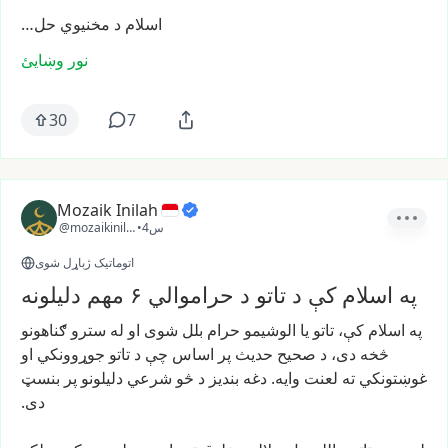
اسلام
د
مخنیوي
حل…
نور وښایئ
30
7
Mozaik Inilah
4س
•
@mozaikinilah
اتوماتیک ژباړل شوی
په اسلام کې د تاتو د حراموالي ۶ مهم دلیلونه
په
اسلام
کې،
تاتو
یا
الوشیمو
حرام
بلل
شوی
او
له
سترو
ګناهونو
څخه
دی،
د
صحیح
حدیث
پر
اساس
چې
د
تاتو
جوړوونکي
او
غوښتونکي
ته
لعنت
وايه.
دغه
بندیز
د
څو
شرعي
دلیلونو
پر
بنسټ
دی.