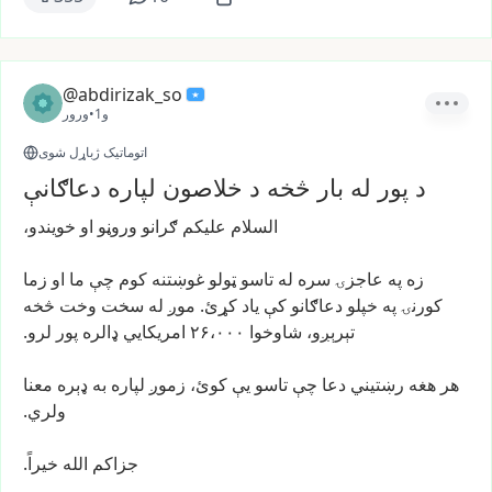
@abdirizak_so
1و
•
ورور
اتوماتیک ژباړل شوی
د پور له بار څخه د خلاصون لپاره دعاګانې
السلام
علیکم
ګرانو
وروڼو
او
خویندو،
زه
په
عاجزۍ
سره
له
تاسو
ټولو
غوښتنه
کوم
چې
ما
او
زما
کورنۍ
په
خپلو
دعاګانو
کې
یاد
کړئ.
موږ
له
سخت
وخت
څخه
تېرېږو،
شاوخوا
۲۶،۰۰۰
امریکايي
ډالره
پور
لرو.
هر
هغه
رښتیني
دعا
چې
تاسو
یې
کوئ،
زموږ
لپاره
به
ډېره
معنا
ولري.
جزاکم
الله
خیراً.