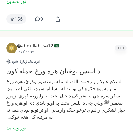
نور وښایئ
156
9
@abdullah_sa12
22س
•
ورور
اتوماتیک ژباړل شوی
د ابلیس پوځیان هره ورځ حمله کوي
السلام
علیکم
و
رحمت
الله،
له
ما
سره
تصور
وکړئ،
هره
ورځ
موږ
په
یوه
جګړه
کې
یو،
نه
له
انسانانو
سره،
بلکې
له
یو
پټ
لښکر
سره
چې
په
بحر
کې
د
خپل
تخت
نه
راپورته
کېږي.
زموږ
پیغمبر
ﷺ
ویلي
چې
د
ابلیس
تخت
په
اوبو
باندې
دی
او
هره
ورځ
خپل
لښکرې
رالېږي
ترڅو
خلک
وازمايي.
او
تر
ټولو
نږدې
هغه
ته
په
مرتبه
کې
هغه
څوک…
نور وښایئ