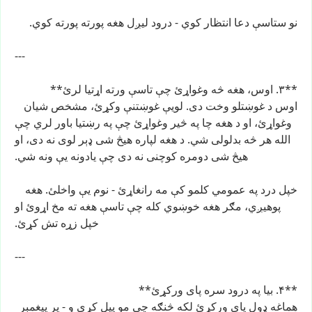
نو
ستاسې
دعا
انتظار
کوي
-
درود
لیږل
هغه
پورته
پورته
کوي.
---
**۳.
اوس،
هغه
څه
وغواړئ
چې
تاسې
ورته
اړتیا
لرئ**
اوس
د
غوښتلو
وخت
دی.
لویې
غوښتنې
وکړئ،
مشخص
شیان
وغواړئ،
او
د
هغه
چا
په
څیر
وغواړئ
چې
په
رښتیا
باور
لري
چې
الله
هر
څه
بدلولی
شي.
د
هغه
لپاره
هیڅ
شی
ډېر
لوی
نه
دی،
او
هیڅ
شی
دومره
کوچنی
نه
دی
چې
یادونه
یې
ونه
شي.
خپل
درد
په
عمومي
کلمو
کې
مه
رانغاړئ
-
نوم
یې
واخلئ.
هغه
پوهیږي،
مګر
هغه
خوښوي
کله
چې
تاسې
هغه
ته
مخ
اړوئ
او
خپل
زړه
تش
کړئ.
---
**۴.
بیا
په
درود
سره
پای
ورکړئ**
هماغه
ډول
پای
ورکړئ
لکه
څنګه
چې
مو
پیل
کړی
و
-
پر
پیغمبر