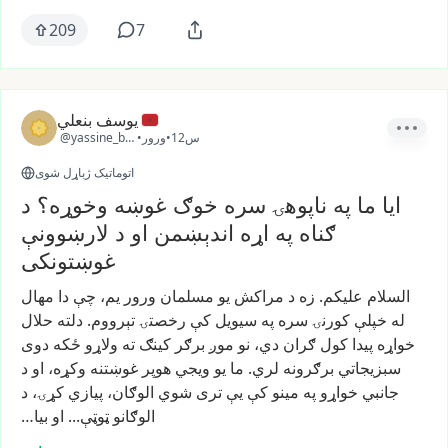
209
7
يوسف بنعلي
12س
•
ورور
•
@yassine_ben2
اتوماتیک ژباړل شوی
ایا ما په ناپوهۍ سره خوګ غوښه وخوړه؟ د
ګناه په اړه اندېښمن او د لارښوونې
غوښتونکی
السلام
علیکم.
زه
د
مراکش
یو
مسلمان
ورور
یم،
چې
دا
مهال
له
خپلې
کورنۍ
سره
په
سیویل
کې
رخصتۍ
تېرووم.
دلته
حلال
خواړه
پیدا
کول
ګران
دي،
نو
موږ
برګر
کینګ
ته
ولاړو
ځکه
دوی
سبزیجاتي
برګرونه
لري.
ما
یو
ویجي
هوپر
غوښتنه
وکړه،
او
د
جانبي
خواړو
په
مینو
کې
یې
تری
شوي
الوګان،
پیازي
کړۍ،
د
الوګانو
ټوټې...
او
بیا…