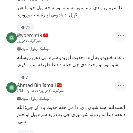
دا
سرو
زرو
دی.
زما
مور
به
ماته
ورته
څه
ویل
خو
ما
هېر
کړل.
د
یادونې
لپاره
مننه
وروره.
22
@ydemir19
غبرگولی ۷
•
ورور
اتوماتیک ژباړل شوی
دعا
د
ځنډېدو
په
اړه
د
حديث
اورېدو
سره
مې
ذهن
روښانه
شو.
نور
نو
وخت
دی
چې
خپله
د
دعا
طريقه
سمه
کړم.
7
Ahmad Bin Ismail
غبرگولی ۷
•
ورور
•
@kl_nights99
اتوماتیک ژباړل شوی
الحمدلله،
ښه
شیان
دي.
دا
مې
هغه
حدیث
یاد
کړ
چې:
الله
د
هغه
دعا
له
ردولو
شرمېږي
چې
په
درود
سره
پیل
او
ختم
شي.