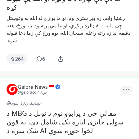
کړه
رښتیا
وایم،
زه
ډېر
ستړی
وم،
نو
ما
یوازی
له
الله
نه
وغوښتل
چې
ماته
۸۰۰
ډالره
راکړي،
او
بیا
مې
پرېښود.
بله
ورځ،
هغه
دقيقه
اندازه
راته
راغله.
سبحان
الله،
یوه
ورځ
کې
زما
دعا
قبوله
شوه.
264
6
Gelora News
17س
•
@geloraco
اتوماتیک ژباړل شوی
د MBG مقالې چې د پرابوو نوم د نوبل د
سولې جایزې لپاره پکې شامل دی، په قوي
شک سره د AI لخوا جوړه شوې