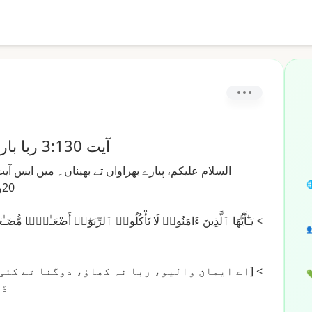
آیت 3:130 ربا بارے متوازن تفسیر دی تلاش
یت
ایس
میں
بھیناں۔
تے
بھراواں
پیارے
علیکم،
السلام

20ویں
عَفَةًۭ
أَضْعَـٰفًۭا
ٱلرِّبَوٰٓا۟
تَأْكُلُوا۟
لَا
ءَامَنُوا۟
ٱلَّذِينَ
يَـٰٓأَيُّهَا
>

کئی
تے
دوگنا
کھاؤ،
نہ
ربا
والیو،
ایمان
[اے
>

رو