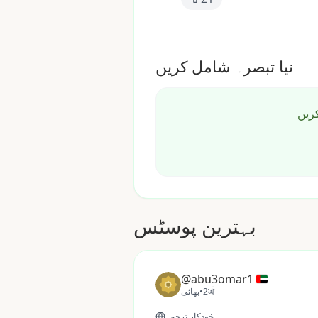
نیا تبصرہ شامل کریں
کریں
بہترین پوسٹس
@abu3omar1
2ਘੰ
•
بھائی
خودکار ترجمہ