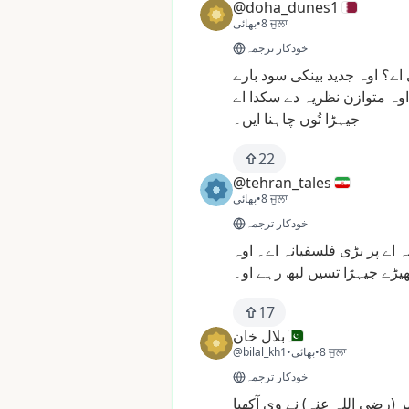
@doha_dunes1
8 ਜੁਲਾ
•
بھائی
خودکار ترجمہ
اے؟
اوہ
جدید
بینکی
سود
بارے
اوہ
متوازن
نظریہ
دے
سکدا
اے
جیہڑا
تُوں
چاہنا
ایں۔
22
@tehran_tales
8 ਜੁਲਾ
•
بھائی
خودکار ترجمہ
ہ
اے
پر
بڑی
فلسفیانہ
اے۔
اوہ
یڑے
جیہڑا
تسیں
لبھ
رہے
او۔
17
بلال خان
8 ਜੁਲਾ
•
بھائی
•
@bilal_kh1
خودکار ترجمہ
ر
(رضی
اللہ
عنہ)
نے
وی
آکھیا