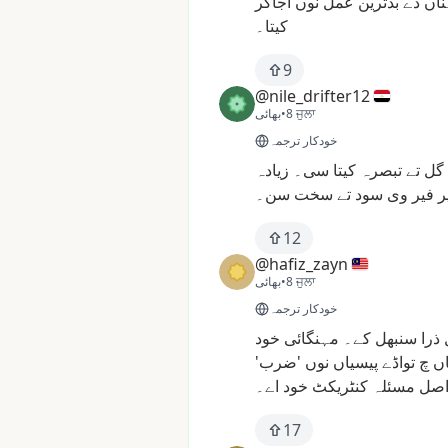
ناں
دے
بدترین
عمل
نوں
اُجاگر
کیتا۔
9
@nile_drifter12
8 ਜੁਲਾ
•
بھائی
خودکار ترجمہ
گل
تے
تبصرہ
کیتا
سی۔
زیادہ
ر
فیر
وی
سود
تے
سخت
سن۔
12
@hafiz_zayn
8 ਜੁਲਾ
•
بھائی
خودکار ترجمہ
ذرا
سنبھل
کے۔
مہنگائی
خود
اں
چ
تواڈے
پیسیاں
نوں
'ضرب'
صل
مسئلہ
کنٹریکٹ
خود
اے۔
17