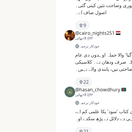
وری
وضاحت
نئیں
کیتی
گئی۔
اصول
صاف
اے۔
9
@cairo_nights251
8 ਜੁਲਾ
•
بھائی
خودکار ترجمہ
گیا'
والا
جملہ
اوہدوں
دی
عام
ہ
صرف
ودھان
تے۔
کلاسیکی
احتی
نیں،
پابندی
والے
نہیں۔
22
@hasan_chowdhury
8 ਜੁਲਾ
•
بھائی
خودکار ترجمہ
کتاب
'سود'
پکا
علمی
کم
اے،
ہی
دے
دلائل
تے
پڑھ
سکدے
او۔
21