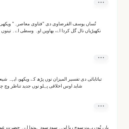
تُساں
یوسف
القرضاوی
دی
"فتاوی
معاصرہ"
ویکھی
نکھیڑیاں
نال
گل
کردا
اے،
بھاویں
اوہ
وسطی
اے۔
تینوں
تباتابائی
دی
تفسیر
المیزان
نوں
پڑھ
کے
ویکھو،
ایہہ
شیع
شاید
اوس
اخلاقی
پہلو
نوں
جدید
تناظر
وچ
چھ
یار،
تُوں
بہت
سوچ
ریا
ایں۔
سود
سود
ہوندا
اے۔
حضرت
عم