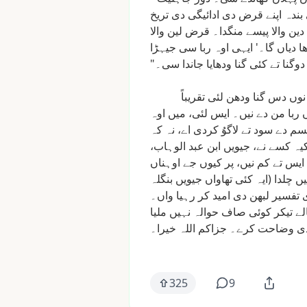
بندہ
اپنے
قرض
دی
ادائیگی
دی
تریخ
دین
والا
پیسے
منگدا۔
قرض
لین
والا
ا
دیاں
گا۔'
ایہی
اوہ
ربا
سی
جیہڑا
دوگنا
تے
کئی
گنا
ودھایا
جاندا
سی۔"
نوں
دس
گنا
ودھن
لئی
تقریباً
ں
ربا
من
دے
نیں۔
ایس
لئی،
میں
اوہ
سم
دے
سود
تے
لاگوُ
کردی
اے،
نہ
کہ
یہ
کسے
نے،
جیویں
ابن
عبد
الوہاب،
ایس
تے
کم
نیں،
پر
کیوں
جے
اوہناں
یں
چلدا
(ایہ
کئی
تھاواں
جیویں
بنگلہ
تفسیر
لبھن
دی
امید
کر
رہیا
واں۔
لے
تیکر
کوئی
صاف
حوالہ
نہیں
ملیا
ی
وضاحت
کرے۔
جزاکم
اللہ
خیرا۔
325
9