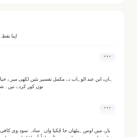
اپنا نقط
ہاں،
ابن
عبد
الوہاب
نے
مکمل
تفسیر
نئیں
لکھی
میرے
خیا
نوں
کور
کردے
نیں۔
شا
یار،
میں
اوس
ہیٹھاں
جا
چُکیا
واں۔
سادہ
سود
وی
کافی