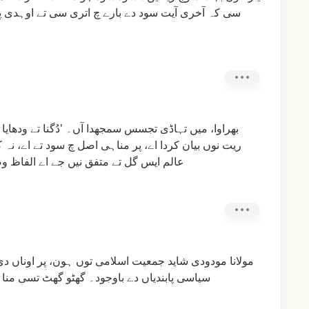
سی
کہ
آخری
آیت
سود
دے
بارے
چ
اتری
سی
تے
اوہدی
پ
بھراوا،
میں
تہاڈی
تجسس
سمجھدا
آں۔
'دُگنا
تے
ودھایا
ریت
نوں
بیان
کردا
اے،
پر
مناہی
اصل
چ
سود
تے
اے،
نہ
ک
عالم
ایس
گل
تے
متفق
نیں
جے
اے
الفاظ
وض
مولانا
مودودی
شاید
جمعیت
اسلامی
توں
ہون،
پر
اوناں
دی
سیاسی
پابندیاں
دے
باوجود۔
گھٹو
گھٹ
تسی
منا