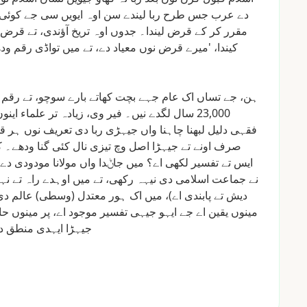
دے
عرب
جس
طرح
ربا
لیندے
سن
اوہ
ایویں
سی
جے
کوئی
مقرر
کر
کے
قرض
لیندا۔
جدوں
اوہ
تریخ
آؤندی،
تے
قرض
کیندا،
'میرے
قرض
نوں
معیاد
دے،
تے
میں
تواڈی
رقم
ودھ
ہن،
جے
تساں
اک
عام
جہے
بچت
کھاتے
بارے
سوچو،
تے
رقم
23,000
سال
لگدے
نیں۔
فیر
وی،
زیادہ
تر
علماء
اینو
فقہی
دلیل
لبھنا
چاہنا
واں
جیہڑی
ربا
دی
تعریف
نوں
ہر
ق
صرف
اونے
تے
جیہڑا
اصل
وچ
تیزی
نال
کئی
گنا
ودھے۔
ک
ایس
تے
تفسیر
لکھی
اے؟
میں
جاݨدا
واں
مولانا
مودودی
دے
نے
جماعت
اسلامی
دی
نیہہ
رکھی،
تے
میں
اوہدے
راہ
تے
نہ
دیش
تے
پابندی
اے)،
میں
اک
ہور
معتدل
(وسطی)
عالم
دی
مینوں
یقین
اے
جے
ایہو
جیہی
تفسیر
موجود
اے،
پر
مینوں
حا
جیہڑا
ایہدی
منطق
د