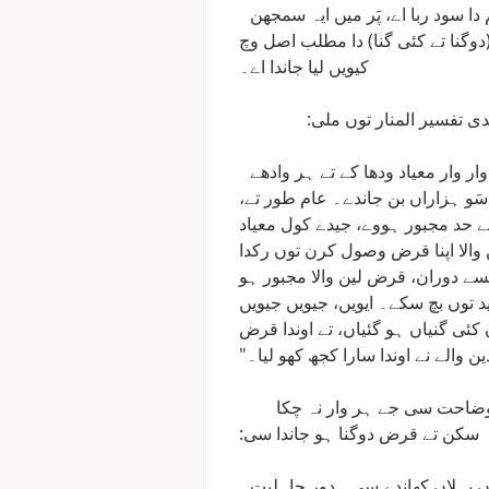
دا
سود
ربا
اے،
پَر
میں
ایہ
سمجھن
دوگنا
تے
کئی
گنا)
دا
مطلب
اصل
وچ
کیویں
لیا
جاندا
اے۔
دی
تفسیر
المنار
توں
ملی:
وار
وار
معیاد
ودھا
کے
تے
ہر
وادھے
سَو
ہزاراں
بن
جاندے۔
عام
طور
تے،
ے
حد
مجبور
ہووے،
جیدے
کول
معیاد
والا
اپنا
قرض
وصول
کرن
توں
رکدا
یسے
دوران،
قرض
لین
والا
مجبور
ہو
د
توں
بچ
سکے۔
ایویں،
جیویں
جیویں
کئی
گنیاں
ہو
گئیاں،
تے
اوندا
قرض
ین
والے
نے
اوندا
سارا
کجھ
کھو
لیا۔"
ضاحت
سی
جے
ہر
وار
نہ
چکا
سکن
تے
قرض
دوگنا
ہو
جاندا
سی:
ں
پہلاں
کھاندے
سی۔
دور
جاہلیت