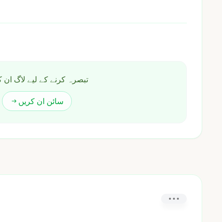
تبصرہ کرنے کے لیے لاگ ان 
سائن ان کریں