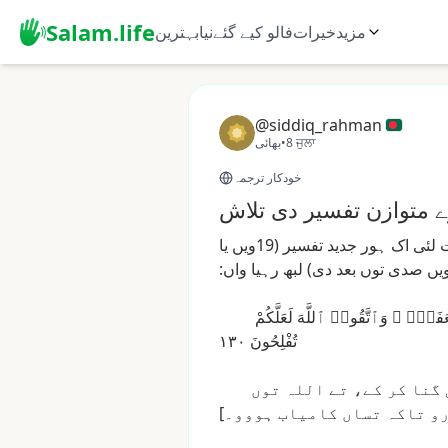
Salam.life
مزید
خیرات
فالو کیے گئے
نیا
بہترین
@siddiq_rahman
8 ਜੁਲਾ
•
بھائی
خودکار ترجمہ
ت
لئی
اک
ہور
جدید
تفسیر
(19ویں
یا
صدی
توں
بعد
دی)
لبھ
رہیا
واں:
عَفَةًۭ
وَٱتَّقُوا۟
ٱللَّهَ
لَعَلَّكُمْ
تُفْلِحُونَ
١٣٠
گنا
کر
کے،
تے
اللہ
توں
و
تاکہ
تساں
کامیاب
ہووو۔]