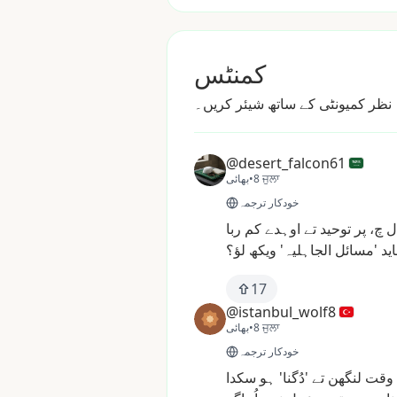
کمنٹس
ہ نظر کمیونٹی کے ساتھ شیئر کریں۔
@desert_falcon61
8 ਜੁਲਾ
•
بھائی
خودکار ترجمہ
ل
چ،
پر
توحید
تے
اوہدے
کم
ربا
ید
'مسائل
الجاہلیہ'
ویکھ
لؤ؟
17
@istanbul_wolf8
8 ਜੁਲਾ
•
بھائی
خودکار ترجمہ
وقت
لنگھن
تے
'دُگنا'
ہو
سکدا