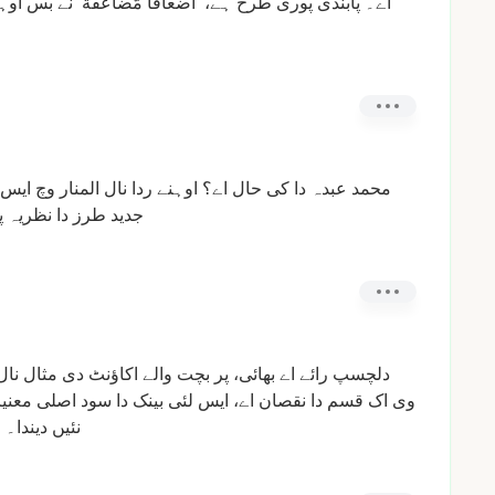
اے۔
پابندی
پوری
طرح
ہے،
'اَضعافاً
مُّضاعَفَة'
نے
بس
اوہ
محمد
عبدہ
دا
کی
حال
اے؟
اوہنے
ردا
نال
المنار
وچ
ایس
جدید
طرز
دا
نظریہ
پ
دلچسپ
رائے
اے
بھائی،
پر
بچت
والے
اکاؤنٹ
دی
مثال
نال
وی
اک
قسم
دا
نقصان
اے،
ایس
لئی
بینک
دا
سود
اصلی
معنی
نئیں
دیندا۔
ا