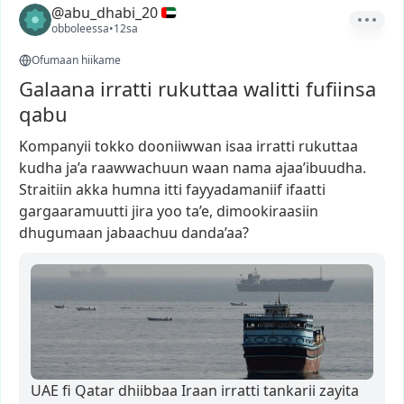
@abu_dhabi_20
obboleessa
•
12sa
Ofumaan hiikame
Galaana irratti rukuttaa walitti fufiinsa
qabu
Kompanyii
tokko
dooniiwwan
isaa
irratti
rukuttaa
kudha
ja’a
raawwachuun
waan
nama
ajaa’ibuudha.
Straitiin
akka
humna
itti
fayyadamaniif
ifaatti
gargaaramuutti
jira
yoo
ta’e,
dimookiraasiin
dhugumaan
jabaachuu
danda’aa?
UAE fi Qatar dhiibbaa Iraan irratti tankarii zayita