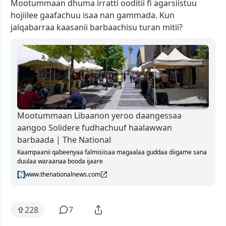
Mootummaan
dhuma
irratti
ooditii
fi
agarsiistuu
hojiilee
gaafachuu
isaa
nan
gammada.
Kun
jalqabarraa
kaasanii
barbaachisu
turan
mitii?
Mootummaan Libaanon yeroo daangessaa
aangoo Solidere fudhachuuf haalawwan
barbaada | The National
Kaampaanii qabeenyaa falmisiisaa magaalaa guddaa diigame sana
duulaa waraanaa booda ijaare
www.thenationalnews.com
228
7