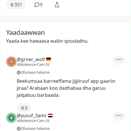
351
9
Yaadaawwan
Yaada kee hawaasa waliin qoodadhu.
@grner_wolf
obboleessa
•
Cam 26
Ofumaan hiikame
Beekumsaa
barreeffama
jijjiiruuf
app
gaariin
jiraa?
Arabaan
koo
dadhabaa
dha
garuu
jalqabuu
barbaada.
0
@yusuf_3amr
obboleessa
•
Cam 26
Ofumaan hiikame