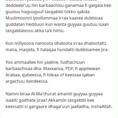
deddeebi'uu
hin
barbaachisu-ganamaa
fi
galgala
kee
guutuu
haguuguuf
tasgabbii
tokko
qabda.
Muslimoonni
ijoollummaa
irraa
kaasee
dubbisaa
guddatan
hedduun
kun
wanta
guyyaa
guutuu
isaan
tasgabbeessu
akka
ta'e
himu.
Kun
miliyoona
namoota
dhaloota
irraa
dhalootatti,
mana,
masjida,
fi
halaqaa
hundatti
dubbisamee
jira.
Yoo
ammaallee
hin
yaaline,
fudhachuun
barbaachisaa
dha.
Maxxansa,
PDF,
fi
appiiwwan
Arabaa,
qubeessa,
fi
hiikaa
of
keessaa
qaban
argachuu
dandeessa.
Namni
biraa
Al-Ma'thurat
amantii
guyyaa
guyyaa
isaatti
godhate
jiraa?
Akkamiin
tasgabbii
kee
keessatti
si
gargaare
dhaga'uun
jaalladha,
inshaAllah.