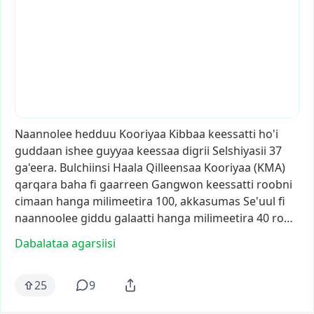
Naannolee
hedduu
Kooriyaa
Kibbaa
keessatti
ho'i
guddaan
ishee
guyyaa
keessaa
digrii
Selshiyasii
37
ga'eera.
Bulchiinsi
Haala
Qilleensaa
Kooriyaa
(KMA)
qarqara
baha
fi
gaarreen
Gangwon
keessatti
roobni
cimaan
hanga
milimeetira
100,
akkasumas
Se'uul
fi
naannoolee
giddu
galaatti
hanga
milimeetira
40
ro…
Dabalataa agarsiisi
25
9