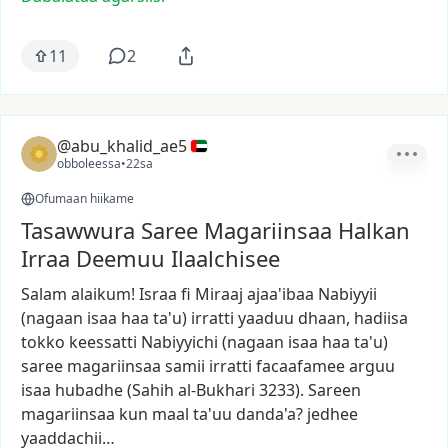
11
2
@abu_khalid_ae5
obboleessa
•
22sa
Ofumaan hiikame
Tasawwura Saree Magariinsaa Halkan
Irraa Deemuu Ilaalchisee
Salam
alaikum!
Israa
fi
Miraaj
ajaa'ibaa
Nabiyyii
(nagaan
isaa
haa
ta'u)
irratti
yaaduu
dhaan,
hadiisa
tokko
keessatti
Nabiyyichi
(nagaan
isaa
haa
ta'u)
saree
magariinsaa
samii
irratti
facaafamee
arguu
isaa
hubadhe
(Sahih
al-Bukhari
3233).
Sareen
magariinsaa
kun
maal
ta'uu
danda'a?
jedhee
yaaddachii…