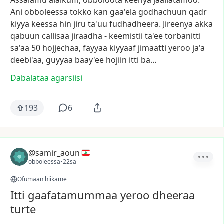
Assalamu
alaikum,
obboloota
keenya
jaallatamoo.
Ani
obboleessa
tokko
kan
gaa'ela
godhachuun
qadr
kiyya
keessa
hin
jiru
ta'uu
fudhadheera.
Jireenya
akka
qabuun
callisaa
jiraadha
-
keemistii
ta'ee
torbanitti
sa'aa
50
hojjechaa,
fayyaa
kiyyaaf
jimaatti
yeroo
ja'a
deebi'aa,
guyyaa
baay'ee
hojiin
itti
ba…
Dabalataa agarsiisi
193
6
@samir_aoun
obboleessa
•
22sa
Ofumaan hiikame
Itti gaafatamummaa yeroo dheeraa
turte