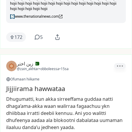
hojii hojii hojii hojii hojii hojii hojii hojii hojii hojii hojii hojii hojii hojii
hojii hojii hojii hojii hojii
www.thenationalnews.com
172
5
زین اختر
@zain_akhtar
•
obboleessa
•
15sa
Ofumaan hiikame
Jijjiirama hawwataa
Dhugumatti,
kun
akka
sirreeffama
guddaa
natti
dhaga’ama-akka
waan
walirraa
fagaachuu
ykn
dhiibbaa
irratti
deebii
kennuu.
Ani
yoo
walitti
dhufeenya
aadaa
ala
blokootni
dabalataa
uumaman
ilaaluu
danda’u
jedheen
yaada.