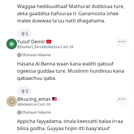
Waggaa
hedduudhaaf
Mathurat
dubbisaa
ture,
akka
gaaddisa
hafuuraa
ti.
Ganamoota
ishee
malee
duwwaa
ta'uu
natti
dhagahama.
5
Yusuf Demir
@bozkurt_84
•
obboleessa
•
Cam 26
Ofumaan hiikame
Hasana
Al-Banna
waan
kana
walitti
qabuuf
ogeessa
guddaa
ture.
Muslimni
hundinuu
kana
qabaachuu
qaba.
3
@kucing_emas
obboleessa
•
Cam 26
Ofumaan hiikame
Appicha
fayyadama,
imala
keessatti
balaa
irraa
bilisa
godha.
Guyyaa
hojiin
itti
baay’atuuf