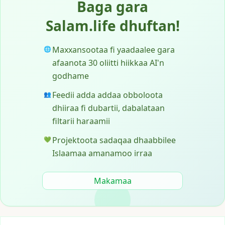
Baga gara
Salam.life dhuftan!
Maxxansootaa fi yaadaalee gara
🌐
afaanota 30 oliitti hiikkaa AI'n
godhame
Feedii adda addaa obboloota
👥
dhiiraa fi dubartii, dabalataan
filtarii haraamii
Projektoota sadaqaa dhaabbilee
💚
Islaamaa amanamoo irraa
Makamaa