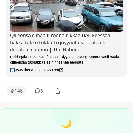
Qilleensa cimaa fi rooba bikkaa UAE keessaa
bakka tokko tokkotti guyyoota sanbataa fi
dilbataa ni uumu | The National
Giddugala Qilleensaa fi Rooba Biyyaaleessaa guyyoota sadii haala
qilleensaa tasgabbaa'aa hin taanee eeggata
www.thenationalnews.com
146
6
🌙