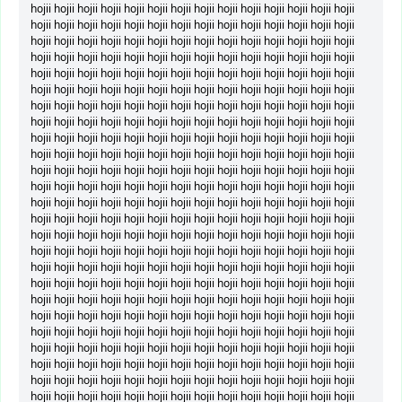
hojii hojii hojii hojii hojii hojii hojii hojii hojii hojii hojii hojii hojii hojii
hojii hojii hojii hojii hojii hojii hojii hojii hojii hojii hojii hojii hojii hojii
hojii hojii hojii hojii hojii hojii hojii hojii hojii hojii hojii hojii hojii hojii
hojii hojii hojii hojii hojii hojii hojii hojii hojii hojii hojii hojii hojii hojii
hojii hojii hojii hojii hojii hojii hojii hojii hojii hojii hojii hojii hojii hojii
hojii hojii hojii hojii hojii hojii hojii hojii hojii hojii hojii hojii hojii hojii
hojii hojii hojii hojii hojii hojii hojii hojii hojii hojii hojii hojii hojii hojii
hojii hojii hojii hojii hojii hojii hojii hojii hojii hojii hojii hojii hojii hojii
hojii hojii hojii hojii hojii hojii hojii hojii hojii hojii hojii hojii hojii hojii
hojii hojii hojii hojii hojii hojii hojii hojii hojii hojii hojii hojii hojii hojii
hojii hojii hojii hojii hojii hojii hojii hojii hojii hojii hojii hojii hojii hojii
hojii hojii hojii hojii hojii hojii hojii hojii hojii hojii hojii hojii hojii hojii
hojii hojii hojii hojii hojii hojii hojii hojii hojii hojii hojii hojii hojii hojii
hojii hojii hojii hojii hojii hojii hojii hojii hojii hojii hojii hojii hojii hojii
hojii hojii hojii hojii hojii hojii hojii hojii hojii hojii hojii hojii hojii hojii
hojii hojii hojii hojii hojii hojii hojii hojii hojii hojii hojii hojii hojii hojii
hojii hojii hojii hojii hojii hojii hojii hojii hojii hojii hojii hojii hojii hojii
hojii hojii hojii hojii hojii hojii hojii hojii hojii hojii hojii hojii hojii hojii
hojii hojii hojii hojii hojii hojii hojii hojii hojii hojii hojii hojii hojii hojii
hojii hojii hojii hojii hojii hojii hojii hojii hojii hojii hojii hojii hojii hojii
hojii hojii hojii hojii hojii hojii hojii hojii hojii hojii hojii hojii hojii hojii
hojii hojii hojii hojii hojii hojii hojii hojii hojii hojii hojii hojii hojii hojii
hojii hojii hojii hojii hojii hojii hojii hojii hojii hojii hojii hojii hojii hojii
hojii hojii hojii hojii hojii hojii hojii hojii hojii hojii hojii hojii hojii hojii
hojii hojii hojii hojii hojii hojii hojii hojii hojii hojii hojii hojii hojii hojii