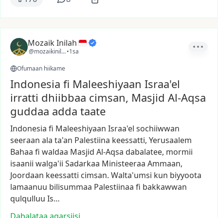
Mozaik Inilah
@mozaikinilah
•
1sa
Ofumaan hiikame
Indonesia fi Maleeshiyaan Israa'el
irratti dhiibbaa cimsan, Masjid Al-Aqsa
guddaa adda taate
Indonesia
fi
Maleeshiyaan
Israa'el
sochiiwwan
seeraan
ala
ta'an
Palestiina
keessatti,
Yerusaalem
Bahaa
fi
waldaa
Masjid
Al-Aqsa
dabalatee,
mormii
isaanii
walga'ii
Sadarkaa
Ministeeraa
Ammaan,
Joordaan
keessatti
cimsan.
Walta'umsi
kun
biyyoota
lamaanuu
bilisummaa
Palestiinaa
fi
bakkawwan
qulqulluu
Is…
Dabalataa agarsiisi