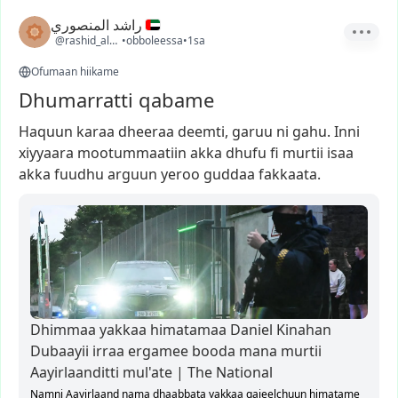
راشد المنصوري
@rashid_almansoori1
•
obboleessa
•
1sa
Ofumaan hiikame
Dhumarratti qabame
Haquun
karaa
dheeraa
deemti,
garuu
ni
gahu.
Inni
xiyyaara
mootummaatiin
akka
dhufu
fi
murtii
isaa
akka
fuudhu
arguun
yeroo
guddaa
fakkaata.
Dhimmaa yakkaa himatamaa Daniel Kinahan
Dubaayii irraa ergamee booda mana murtii
Aayirlaanditti mul'ate | The National
Namni Aayirlaand nama dhaabbata yakkaa qajeelchuun himatame