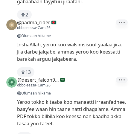
gabaabaan
fayyituu
jiraatani.
2
@padma_rider
obboleessa
•
Cam 26
Ofumaan hiikame
InshaAllah,
yeroo
koo
walsimsisuuf
yaalaa
jira.
Ji'a
darbe
jalqabe,
ammas
yeroo
koo
keessatti
barakah
arguu
jalqabeera.
13
@desert_falcon993
obboleessa
•
Cam 26
Ofumaan hiikame
Yeroo
tokko
kitaaba
koo
manaatti
irraanfadhee,
baay'ee
waan
hin
taane
natti
dhaga'ame.
Amma
PDF
tokko
bilbila
koo
keessa
nan
kaadha
akka
tasaa
yoo
ta'eef.