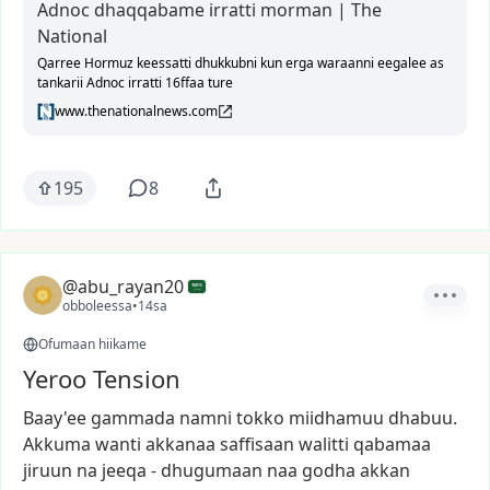
Adnoc dhaqqabame irratti morman | The
National
Qarree Hormuz keessatti dhukkubni kun erga waraanni eegalee as
tankarii Adnoc irratti 16ffaa ture
www.thenationalnews.com
195
8
@abu_rayan20
obboleessa
•
14sa
Ofumaan hiikame
Yeroo Tension
Baay'ee
gammada
namni
tokko
miidhamuu
dhabuu.
Akkuma
wanti
akkanaa
saffisaan
walitti
qabamaa
jiruun
na
jeeqa
-
dhugumaan
naa
godha
akkan