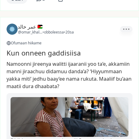
عمر خالد
@omar_khaled26
•
obboleessa
•
20sa
Ofumaan hiikame
Kun onneen gaddisiisa
Namoonni
jireenya
walitti
ijaaranii
yoo
ta’e,
akkamiin
manni
jiraachuu
didamuu
danda’a?
‘Hiyyummaan
yakka
miti’
jedhu
baay’ee
nama
rukuta.
Maaliif
bu’aan
maatii
dura
dhaabata?