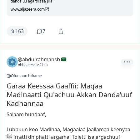
danda'uu agarsiisaa jira.
www.aljazeera.com
163
7
@abdulrahmansb
obboleessa
•
21sa
Ofumaan hiikame
Garaa Keessaa Gaaffii: Maqaa
Madinaatti Qu'achuu Akkan Danda'uuf
Kadhannaa
Salaam
hundaaf,
Lubbuun
koo
Madinaa,
Magaalaa
Jaallamaa
keenyaa
ﷺ
irratti
dhiphatti
argama.
Toletti
isa
argachuuf