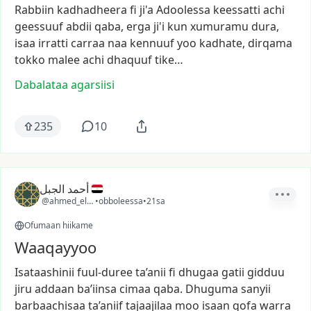
Rabbiin
kadhadheera
fi
ji'a
Adoolessa
keessatti
achi
geessuuf
abdii
qaba,
erga
ji'i
kun
xumuramu
dura,
isaa
irratti
carraa
naa
kennuuf
yoo
kadhate,
dirqama
tokko
malee
achi
dhaquuf
tike…
Dabalataa agarsiisi
235
10
أحمد الجبل
@ahmed_elgabal
•
obboleessa
•
21sa
Ofumaan hiikame
Waaqayyoo
Isataashinii
fuul-duree
ta’anii
fi
dhugaa
gatii
gidduu
jiru
addaan
ba’iinsa
cimaa
qaba.
Dhuguma
sanyii
barbaachisaa
ta’aniif
tajaajilaa
moo
isaan
qofa
warra