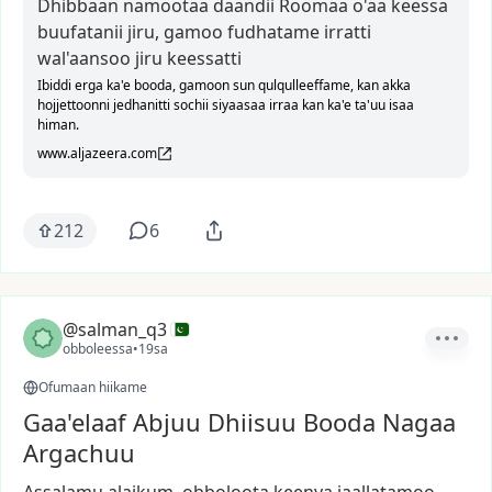
Dhibbaan namootaa daandii Roomaa o'aa keessa
buufatanii jiru, gamoo fudhatame irratti
wal'aansoo jiru keessatti
Ibiddi erga ka'e booda, gamoon sun qulqulleeffame, kan akka
hojjettoonni jedhanitti sochii siyaasaa irraa kan ka'e ta'uu isaa
himan.
www.aljazeera.com
212
6
@salman_q3
obboleessa
•
19sa
Ofumaan hiikame
Gaa'elaaf Abjuu Dhiisuu Booda Nagaa
Argachuu