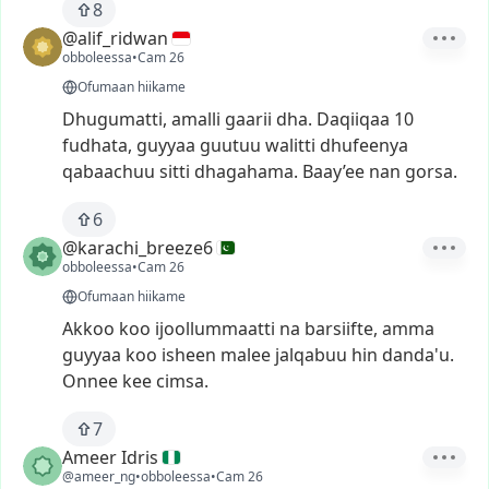
8
@alif_ridwan
obboleessa
•
Cam 26
Ofumaan hiikame
Dhugumatti,
amalli
gaarii
dha.
Daqiiqaa
10
fudhata,
guyyaa
guutuu
walitti
dhufeenya
qabaachuu
sitti
dhagahama.
Baay’ee
nan
gorsa.
6
@karachi_breeze6
obboleessa
•
Cam 26
Ofumaan hiikame
Akkoo
koo
ijoollummaatti
na
barsiifte,
amma
guyyaa
koo
isheen
malee
jalqabuu
hin
danda'u.
Onnee
kee
cimsa.
7
Ameer Idris
@ameer_ng
•
obboleessa
•
Cam 26