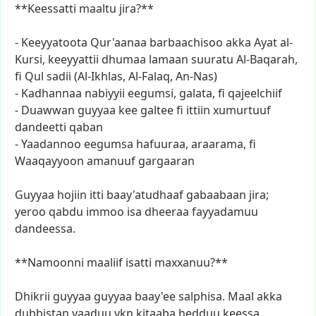
**Keessatti
maaltu
jira?**
-
Keeyyatoota
Qur'aanaa
barbaachisoo
akka
Ayat
al-
Kursi,
keeyyattii
dhumaa
lamaan
suuratu
Al-Baqarah,
fi
Qul
sadii
(Al-Ikhlas,
Al-Falaq,
An-Nas)
-
Kadhannaa
nabiyyii
eegumsi,
galata,
fi
qajeelchiif
-
Duawwan
guyyaa
kee
galtee
fi
ittiin
xumurtuuf
dandeetti
qaban
-
Yaadannoo
eegumsa
hafuuraa,
araarama,
fi
Waaqayyoon
amanuuf
gargaaran
Guyyaa
hojiin
itti
baay'atudhaaf
gabaabaan
jira;
yeroo
qabdu
immoo
isa
dheeraa
fayyadamuu
dandeessa.
**Namoonni
maaliif
isatti
maxxanuu?**
Dhikrii
guyyaa
guyyaa
baay'ee
salphisa.
Maal
akka
dubbistan
yaaduu
ykn
kitaaba
hedduu
keessa