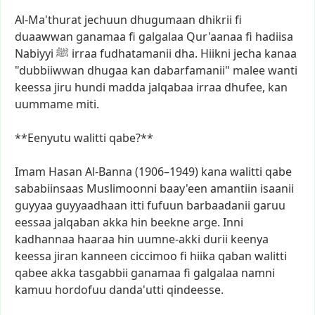
Al-Ma'thurat
jechuun
dhugumaan
dhikrii
fi
duaawwan
ganamaa
fi
galgalaa
Qur'aanaa
fi
hadiisa
Nabiyyi
ﷺ
irraa
fudhatamanii
dha.
Hiikni
jecha
kanaa
"dubbiiwwan
dhugaa
kan
dabarfamanii"
malee
wanti
keessa
jiru
hundi
madda
jalqabaa
irraa
dhufee,
kan
uummame
miti.
**Eenyutu
walitti
qabe?**
Imam
Hasan
Al-Banna
(1906–1949)
kana
walitti
qabe
sababiinsaas
Muslimoonni
baay'een
amantiin
isaanii
guyyaa
guyyaadhaan
itti
fufuun
barbaadanii
garuu
eessaa
jalqaban
akka
hin
beekne
arge.
Inni
kadhannaa
haaraa
hin
uumne-akki
durii
keenya
keessa
jiran
kanneen
ciccimoo
fi
hiika
qaban
walitti
qabee
akka
tasgabbii
ganamaa
fi
galgalaa
namni
kamuu
hordofuu
danda'utti
qindeesse.