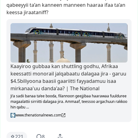
qabeeyyii
ta’an
kanneen
manneen
haaraa
ifaa
ta’an
keessa
jiraataniff?
Kaayiroo gubbaa kan shuttling godhu, Afrikaa
keessatti monorail jalqabaatu dalagaa jira - garuu
$4.5biliyoona baasii gaariitti fayyadamuu isaa
mirkanaa'uu danda'aa? | The National
Ji’a sadii banaa ta’ee booda, filannoon geejjibaa haarawaa fuulduree
magaalattii sirriitti dalagaa jira. Ammaaf, teessoo argachuun rakkoo
hin qabu ...
www.thenationalnews.com
221
8