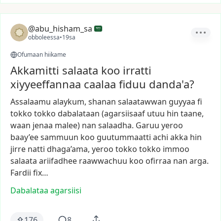
@abu_hisham_sa
obboleessa
•
19sa
Ofumaan hiikame
Akkamitti salaata koo irratti
xiyyeeffannaa caalaa fiduu danda'a?
Assalaamu
alaykum,
shanan
salaatawwan
guyyaa
fi
tokko
tokko
dabalataan
(agarsiisaaf
utuu
hin
taane,
waan
jenaa
malee)
nan
salaadha.
Garuu
yeroo
baay’ee
sammuun
koo
guutummaatti
achi
akka
hin
jirre
natti
dhaga’ama,
yeroo
tokko
tokko
immoo
salaata
ariifadhee
raawwachuu
koo
ofirraa
nan
arga.
Fardii
fix…
Dabalataa agarsiisi
176
8