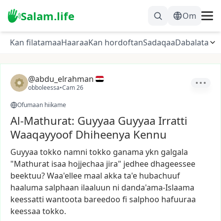
Salam.life
Om
Kan filatamaa
Haaraa
Kan hordoftan
Sadaqaa
Dabalata
@abdu_elrahman
obboleessa
•
Cam 26
Ofumaan hiikame
Al-Mathurat: Guyyaa Guyyaa Irratti
Waaqayyoof Dhiheenya Kennu
Guyyaa
tokko
namni
tokko
ganama
ykn
galgala
"Mathurat
isaa
hojjechaa
jira"
jedhee
dhageessee
beektuu?
Waa'ellee
maal
akka
ta'e
hubachuuf
haaluma
salphaan
ilaaluun
ni
danda'ama-Islaama
keessatti
wantoota
bareedoo
fi
salphoo
hafuuraa
keessaa
tokko.