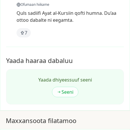
Ofumaan hiikame
Quls
sadiifi
Ayat
al-Kursiin
qofti
humna.
Du’aa
ottoo
dabalte
ni
eegamta.
7
Yaada haaraa dabaluu
Yaada dhiyeessuuf seeni
Seeni
Maxxansoota filatamoo