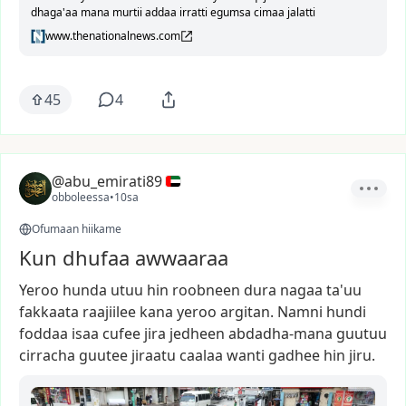
dhaga'aa mana murtii addaa irratti egumsa cimaa jalatti
www.thenationalnews.com
45
4
@abu_emirati89
obboleessa
•
10sa
Ofumaan hiikame
Kun dhufaa awwaaraa
Yeroo
hunda
utuu
hin
roobneen
dura
nagaa
ta'uu
fakkaata
raajiilee
kana
yeroo
argitan.
Namni
hundi
foddaa
isaa
cufee
jira
jedheen
abdadha-mana
guutuu
cirracha
guutee
jiraatu
caalaa
wanti
gadhee
hin
jiru.