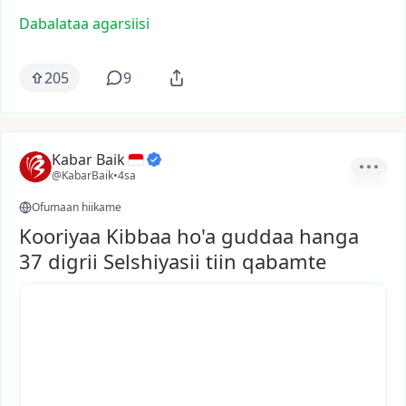
Dabalataa agarsiisi
205
9
Kabar Baik
@KabarBaik
•
4sa
Ofumaan hiikame
Kooriyaa Kibbaa ho'a guddaa hanga
37 digrii Selshiyasii tiin qabamte