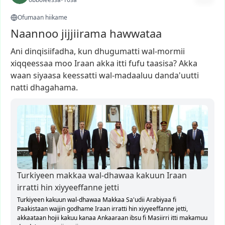
Ofumaan hiikame
Naannoo jijjiirama hawwataa
Ani
dinqisiifadha,
kun
dhugumatti
wal-mormii
xiqqeessaa
moo
Iraan
akka
itti
fufu
taasisa?
Akka
waan
siyaasa
keessatti
wal-madaaluu
danda'uutti
natti
dhagahama.
Turkiyeen makkaa wal-dhawaa kakuun Iraan
irratti hin xiyyeeffanne jetti
Turkiyeen kakuun wal-dhawaa Makkaa Sa'udii Arabiyaa fi
Paakistaan wajjin godhame Iraan irratti hin xiyyeeffanne jetti,
akkaataan hojii kakuu kanaa Ankaaraan ibsu fi Masiirri itti makamuu