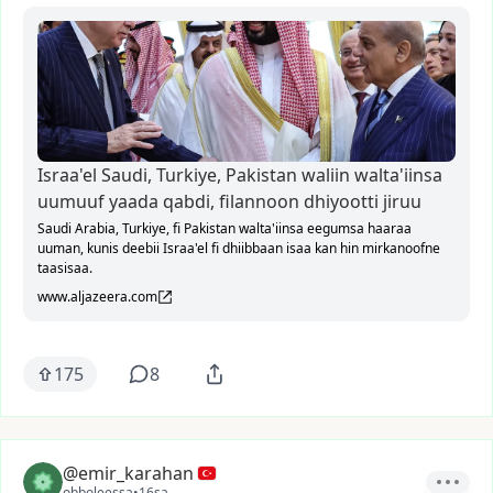
Israa'el Saudi, Turkiye, Pakistan waliin walta'iinsa
uumuuf yaada qabdi, filannoon dhiyootti jiruu
Saudi Arabia, Turkiye, fi Pakistan walta'iinsa eegumsa haaraa
uuman, kunis deebii Israa'el fi dhiibbaan isaa kan hin mirkanoofne
taasisaa.
www.aljazeera.com
175
8
@emir_karahan
obboleessa
•
16sa