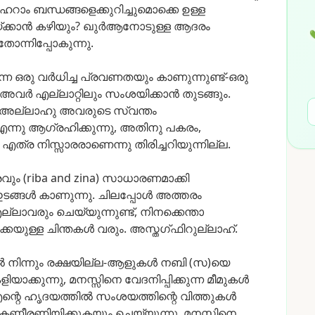
ഹറാം
ബന്ധങ്ങളെക്കുറിച്ചുമൊക്കെ
ഉള്ള
്ക്കാൻ
കഴിയും?
ഖുർആനോടുള്ള
ആദരം

തോന്നിപ്പോകുന്നു.
ന്ന
ഒരു
വർധിച്ച
പ്രവണതയും
കാണുന്നുണ്ട്-ഒരു
അവർ
എല്ലാറ്റിലും
സംശയിക്കാൻ
തുടങ്ങും.
അല്ലാഹു
അവരുടെ
സ്വന്തം
ന്നു
ആഗ്രഹിക്കുന്നു,
അതിനു
പകരം,
എത്ര
നിസ്സാരരാണെന്നു
തിരിച്ചറിയുന്നില്ല.
രവും
(riba
and
zina)
സാധാരണമാക്കി
ടങ്ങൾ
കാണുന്നു.
ചിലപ്പോൾ
അത്തരം
ല്ലാവരും
ചെയ്യുന്നുണ്ട്,
നിനക്കെന്താ
കെയുള്ള
ചിന്തകൾ
വരും.
അസ്തഗ്ഫിറുല്ലാഹ്.
ൽ
നിന്നും
രക്ഷയില്ല-ആളുകൾ
നബി
(സ)യെ
ളിയാക്കുന്നു,
മനസ്സിനെ
വേദനിപ്പിക്കുന്ന
മീമുകൾ
ന്റെ
ഹൃദയത്തിൽ
സംശയത്തിന്റെ
വിത്തുകൾ
കണ്ണീരണിയിക്കുകയും
ചെയ്യുന്നു.
മനസ്സിനെ