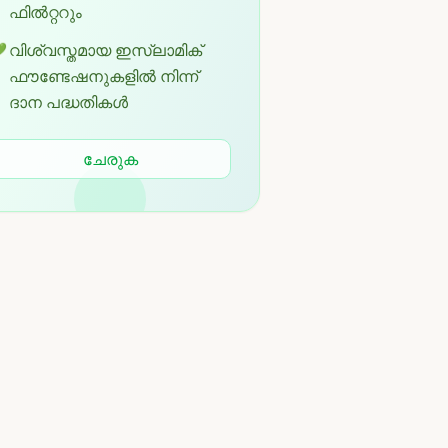
ഫിൽറ്ററും
വിശ്വസ്തമായ ഇസ്ലാമിക്

ഫൗണ്ടേഷനുകളിൽ നിന്ന്
ദാന പദ്ധതികൾ
ചേരുക