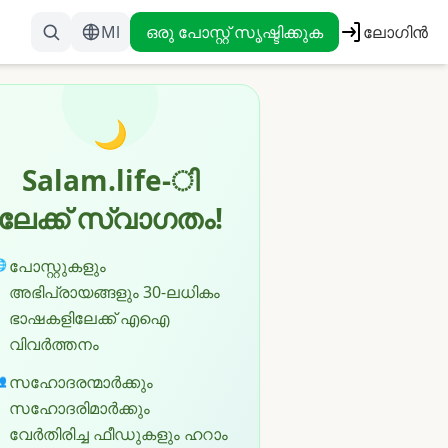
Ml
ഒരു പോസ്റ്റ് സൃഷ്ടിക്കുക
ലോഗിൻ
🌙
Salam.life-ി
ലേക്ക് സ്വാഗതം!
പോസ്റ്റുകളും

അഭിപ്രായങ്ങളും 30-ലധികം
ഭാഷകളിലേക്ക് എഐ
വിവർത്തനം
സഹോദരന്മാർക്കും

സഹോദരിമാർക്കും
വേർതിരിച്ച ഫീഡുകളും ഹറാം