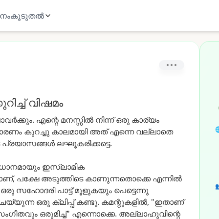
ാനം
കൂടുതൽ
ുറിച്ച് വിഷമം
വർക്കും.
എന്റെ
മനസ്സിൽ
നിന്ന്
ഒരു
കാര്യം

ാരണം
കുറച്ചു
കാലമായി
അത്
എന്നെ
വല്ലാതെ
പ്രയാസങ്ങൾ
ലഘൂകരിക്കട്ടെ.
രധാനമായും
ഇസ്ലാമിക
ാണ്,
പക്ഷേ
അടുത്തിടെ
കാണുന്നതൊക്കെ
എന്നിൽ

ഒരു
സഹോദരി
പാട്ട്
മൂളുകയും
പെട്ടെന്നു
െയ്യുന്ന
ഒരു
ക്ലിപ്പ്
കണ്ടു.
കമന്റുകളിൽ,
"ഇതാണ്
ംഗീതവും
ഒരുമിച്ച്"
എന്നൊക്കെ.
അല്ലാഹുവിന്റെ