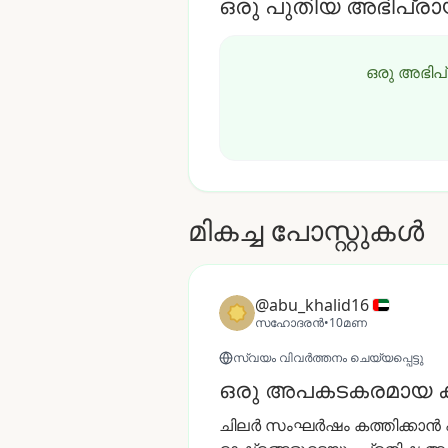
ഒരു പുതിയ അഭിപ്രാ
ഒരു അഭിപ
മികച്ച പോസ്റ്റുകൾ
@abu_khalid16
സഹോദരൻ
•
10മണ
സ്വയം വിവർത്തനം ചെയ്യപ്പെട്ടു
ഒരു അപകടകരമായ 
ചിലർ
സംഘർഷം
കത്തിക്കാൻ