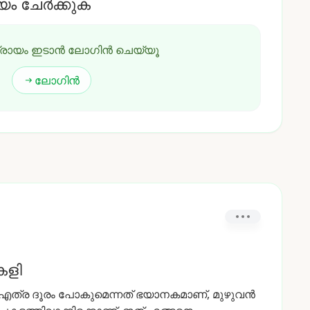
യം ചേർക്കുക
്രായം ഇടാൻ ലോഗിൻ ചെയ്യൂ
ലോഗിൻ
കളി
എത്ര
ദൂരം
പോകുമെന്നത്
ഭയാനകമാണ്,
മുഴുവൻ