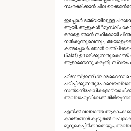
സംരക്ഷിക്കാൻ
ചില
റെക്കമ
ഇപ്പോൾ
ദഅ്വയിലുള്ള
പ്രശസ
ആയി,
ആളുകൾ
"മുസ്ലിം
കോ
ഒരാളെ
ഞാൻ
സ്ഥിരമായി
പിന്ത
നൽകുന്നുവെന്നും,
അയാളുടെ
കണ്ടപ്പോൾ,
ഞാൻ
വഞ്ചിക്കപ്പ
(Salaf)
ഉദ്ധരിക്കുന്നതുകൊണ്ട്,
ആളാണെന്നു
കരുതി,
സ്വയം
ഹിജാബ്
ഇന്ന്
ഗ്ലാമറൈസ്
ചെ
പഠിപ്പിക്കുന്നതുപോലെയല്ലാ
സത്യനിഷേധികളോട്
യാചിക്ക
അല്ലാഹുവിലേക്ക്
തിരിയുന്ന
എനിക്ക്
വല്ലാത്ത
ആകാംക്ഷയ
കാര്യങ്ങൾ
കൂടുതൽ
വഷളാക
മുറുകെപ്പിടിക്കാതെയും,
അല്ല