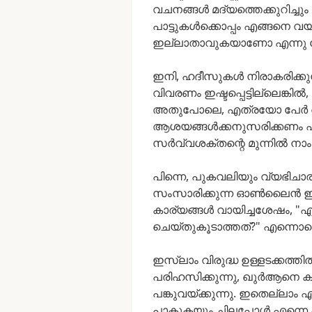
വചനങ്ങൾ
മദ്യത്തെക്കുറിച്ചും
പാട്ടുകൾക്കൊപ്പം
എങ്ങനെ
വയ
ഇല്ലാതാവുകയാണോ
എന്നു
ഇനി,
ഹദീസുകൾ
നിരാകരിക്കു
വിവരണം
ഇഷ്ടപ്പെട്ടില്ലെങ്കിൽ,
അതുപോലെ,
എത്രയോ
പേർ
ആശയങ്ങൾക്കനുസരിക്കണം
എ
സർവ്വശക്തന്റെ
മുന്നിൽ
നാം
പിന്നെ,
പുകവലിയും
വ്യഭിചാ
സംസാരിക്കുന്ന
ഓൺലൈൻ
ഇ
കാര്യങ്ങൾ
വായിച്ചശേഷം,
"എ
ചെയ്തുകൂടാത്തത്?"
എന്നൊക്
ഇസ്ലാം
വിരുദ്ധ
ഉള്ളടക്കത്തി
പരിഹസിക്കുന്നു,
ഖുർആനെ
ക
പങ്കുവയ്ക്കുന്നു.
ഇതെല്ലാം
എ
പാകുകയും
ചിലപ്പോൾ
എന്നെ