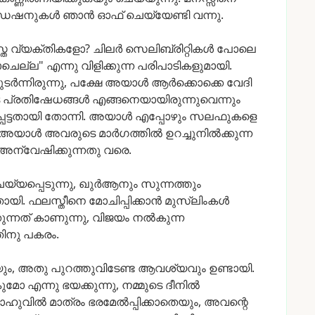
ൻഡേഷനുകൾ
ഞാൻ
ഓഫ്
ചെയ്യേണ്ടി
വന്നു.
്ത
വ്യക്തികളോ?
ചിലർ
സെലിബ്രിറ്റികൾ
പോലെ
ചെല്ല"
എന്നു
വിളിക്കുന്ന
പരിപാടികളുമായി.
ുടർന്നിരുന്നു,
പക്ഷേ
അയാൾ
ആർക്കൊക്കെ
വേദി
പ്രതിഷേധങ്ങൾ
എങ്ങനെയായിരുന്നുവെന്നും
െട്ടതായി
തോന്നി.
അയാൾ
എപ്പോഴും
സലഫുകളെ
അയാൾ
അവരുടെ
മാർഗത്തിൽ
ഉറച്ചുനിൽക്കുന്ന
അന്വേഷിക്കുന്നതു
വരെ.
യ്യപ്പെടുന്നു,
ഖുർആനും
സുന്നത്തും
തായി.
ഫലസ്തീനെ
മോചിപ്പിക്കാൻ
മുസ്ലിംകൾ
ുന്നത്
കാണുന്നു,
വിജയം
നൽകുന്ന
തിനു
പകരം.
ും,
അതു
പുറത്തുവിടേണ്ട
ആവശ്യവും
ഉണ്ടായി.
ുമോ
എന്നു
ഭയക്കുന്നു,
നമ്മുടെ
ദീനിൽ
ാഹുവിൽ
മാത്രം
ഭരമേൽപ്പിക്കാതെയും,
അവന്റെ