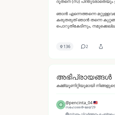
ദൂതനെ
(സ)
പിന്തുടരാതെയും
ഞാൻ
എന്നെത്തന്നെ
മറ്റുള്ള
കരുതരുത്-ഞാൻ
തന്നെ
കുറ്റങ
പൊറുതികേടിനും,
നമുക്കെല്ല
136
2
അഭിപ്രായങ്ങൾ
കമ്മ്യൂണിറ്റിയുമായി നിങ്ങളുടെ
@pencinta_04
സഹോദരൻ
•
മേയ് 29
സ്വയം വിവർത്തനം ചെയ്യപ്പെട്