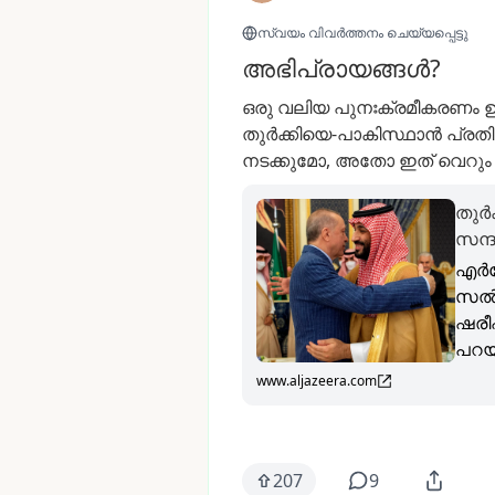
സ്വയം വിവർത്തനം ചെയ്യപ്പെട്ടു
അഭിപ്രായങ്ങൾ?
ഒരു
വലിയ
പുനഃക്രമീകരണം
ഉ
തുർക്കിയെ-പാകിസ്ഥാൻ
പ്രത
നടക്കുമോ,
അതോ
ഇത്
വെറും
തുർ
സന്ദ
എർദ
സൽമ
ഷരീ
പറയു
www.aljazeera.com
207
9