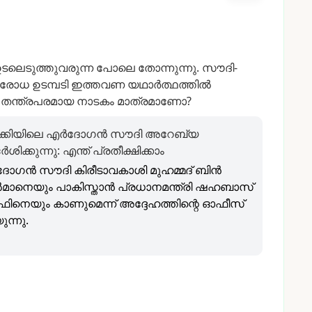
ടലെടുത്തുവരുന്ന
പോലെ
തോന്നുന്നു.
സൗദി-
ിരോധ
ഉടമ്പടി
ഇത്തവണ
യഥാർത്ഥത്തിൽ
തന്ത്രപരമായ
നാടകം
മാത്രമാണോ?
ക്കിയിലെ എർദോഗൻ സൗദി അറേബ്യ
ർശിക്കുന്നു: എന്ത് പ്രതീക്ഷിക്കാം
ോഗൻ സൗദി കിരീടാവകാശി മുഹമ്മദ് ബിൻ
ാനെയും പാകിസ്താൻ പ്രധാനമന്ത്രി ഷഹബാസ്
ഫിനെയും കാണുമെന്ന് അദ്ദേഹത്തിന്റെ ഓഫീസ്
ന്നു.