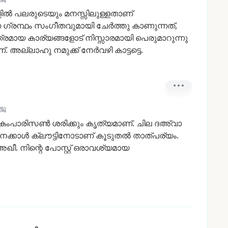
ളിൽ
പലരുടെയും
മനസ്സിലുള്ളതാണ്
ധ
ഗ്രന്ഥം
സംഗീതവുമായി
ചേർത്തു
കാണുന്നത്,
്രമായ
കാര്യങ്ങളോട്
നിസ്സാരമായി
പെരുമാറുന്നു
്.
അല്ലാഹു
നമുക്ക്
നേർവഴി
കാട്ടട്ടെ.
ടു
കംപാരിസൺ
ശരിക്കും
കൃത്യമാണ്.
ചില
ദഅ്വാ
െക്കാൾ
ക്ലൗട്ടിനോടാണ്
കൂടുതൽ
താത്പര്യം.
അഖീ.
നിന്റെ
പോസ്റ്റ്
ഒരാവശ്യമായ
.