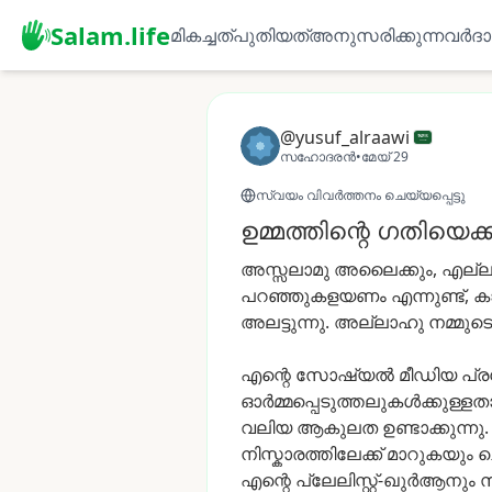
Salam.life
മികച്ചത്
പുതിയത്
അനുസരിക്കുന്നവർ
ദ
@yusuf_alraawi
സഹോദരൻ
•
മേയ് 29
സ്വയം വിവർത്തനം ചെയ്യപ്പെട്ടു
ഉമ്മത്തിന്റെ ഗതിയെക്ക
അസ്സലാമു
അലൈക്കും,
എല്ലാ
പറഞ്ഞുകളയണം
എന്നുണ്ട്,
ക
അലട്ടുന്നു.
അല്ലാഹു
നമ്മുടെ
എന്റെ
സോഷ്യൽ
മീഡിയ
പ്
ഓർമ്മപ്പെടുത്തലുകൾക്കുള്ളത
വലിയ
ആകുലത
ഉണ്ടാക്കുന്നു.
നിസ്കാരത്തിലേക്ക്
മാറുകയും
ച
എന്റെ
പ്ലേലിസ്റ്റ്-ഖുർആനും
സ