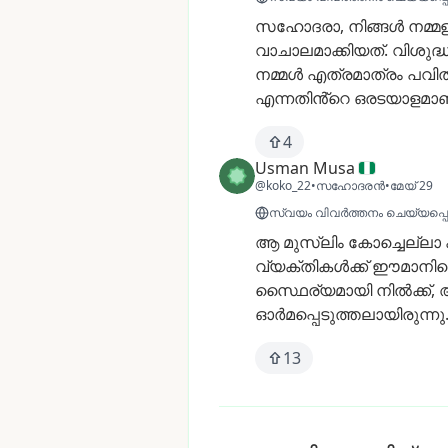
സഹോദരാ,
നിങ്ങൾ
നമ്മ
വാചാലമാക്കിയത്.
വിശുദ്
നമ്മൾ
എത്രമാത്രം
പവിത
എന്നതിൻ്റെ
ഒരടയാളമാണ
4
Usman Musa
@koko_22
•
സഹോദരൻ
•
മേയ് 29
സ്വയം വിവർത്തനം ചെയ്യപ്പെട്
ആ
മുസ്ലിം
കോച്ചെല്ലാ
വ്യക്തികൾക്ക്
ഈമാനിന
സ്ഥൈര്യമായി
നിൽക്ക്,
ഓർമപ്പെടുത്തലായിരുന്നു
13