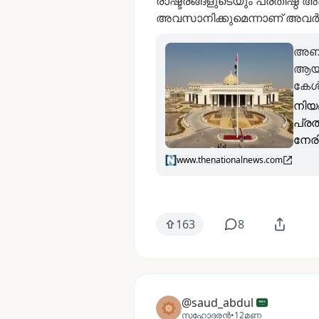
രാഷ്ട്രങ്ങളുടെയും
പ്രതിഷ്ഠ
അപ
അവസാനിക്കുമെന്നാണ്
അവർ
അബ
ആയു
കേൾ
നിയ
പ്രത
നേരി
www.thenationalnews.com
163
8
@saud_abdul
സഹോദരൻ
•
12മണ