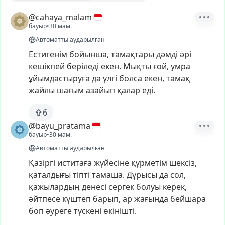
@cahaya_malam
бауыр
•
30 мам.
Автоматты аударылған
Естигенім
бойынша,
тамақтары
дәмді
әрі
кешікпей
беріледі
екен.
Мықты
ғой,
умра
ұйымдастыруға
да
үлгі
болса
екен,
тамақ
жайлы
шағым
азайып
қалар
еді.
6
@bayu_pratama
бауыр
•
30 мам.
Автоматты аударылған
Қазіргі
иститаға
жүйесіне
құрметім
шексіз,
қаталдығы
тіпті
тамаша.
Дұрысы
да
сол,
қажылардың
денесі
сергек
болуы
керек,
әйтпесе
күштеп
барып,
ар
жағында
бейшара
боп
әуреге
түскені
өкінішті.