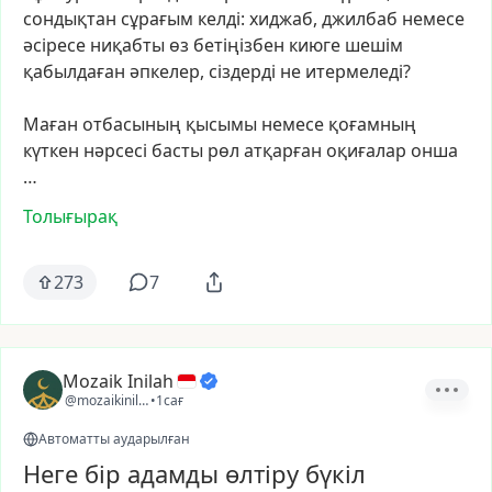
сондықтан
сұрағым
келді:
хиджаб,
джилбаб
немесе
әсіресе
ниқабты
өз
бетіңізбен
киюге
шешім
қабылдаған
әпкелер,
сіздерді
не
итермеледі?
Маған
отбасының
қысымы
немесе
қоғамның
күткен
нәрсесі
басты
рөл
атқарған
оқиғалар
онша
…
Толығырақ
273
7
Mozaik Inilah
@mozaikinilah
•
1сағ
Автоматты аударылған
Неге бір адамды өлтіру бүкіл