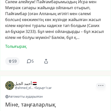
Сәлем
алейкум!
Пайғамбарымыздың
Исра
мен
Миғраж
сапары
жайында
ойланып
отырып,
Пайғамбар
(оған
Алланың
игілігі
мен
сәлемі
болсын)
көкжиектің
көк
жүзінде
жайылған
жасыл
кілем
көргені
туралы
хадиске
тап
болдым
(Сахих
әл-Бұхари
3233).
Бұл
мені
ойландырды
–
бұл
жасыл
кілем
не
болуы
мүмкін?
Бәлкім,
бұл
қ…
Толығырақ
59
5
أحمد الجبل
@ahmed_elgabal
•
бауыр
•
1сағ
Автоматты аударылған
Міне, таңғаларлық