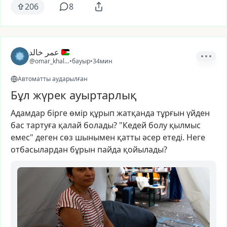
206
8
عمر خالد
@omar_khaled26
•
бауыр
•
34мин
Автоматты аударылған
Бұл жүрек ауыртарлық
Адамдар
бірге
өмір
құрып
жатқанда
тұрғын
үйден
бас
тартуға
қалай
болады?
"Кедей
болу
қылмыс
емес"
деген
сөз
шынымен
қатты
әсер
етеді.
Неге
отбасылардан
бұрын
пайда
қойылады?