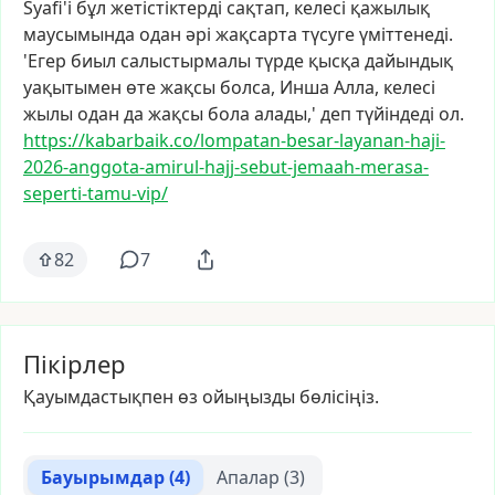
Syafi'i
бұл
жетістіктерді
сақтап,
келесі
қажылық
маусымында
одан
әрі
жақсарта
түсуге
үміттенеді.
'Егер
биыл
салыстырмалы
түрде
қысқа
дайындық
уақытымен
өте
жақсы
болса,
Инша
Алла,
келесі
жылы
одан
да
жақсы
бола
алады,'
деп
түйіндеді
ол.
https://kabarbaik.co/lompatan-
besar-layanan-haji-
2026-anggot
a-amirul-hajj-sebut-jemaah-mer
asa-
seperti-tamu-vip/
82
7
Пікірлер
Қауымдастықпен өз ойыңызды бөлісіңіз.
Бауырымдар
(4)
Апалар
(3)