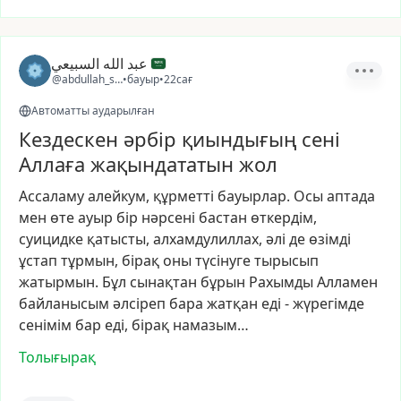
عبد الله السبيعي
@abdullah_sa21
•
бауыр
•
22сағ
Автоматты аударылған
Кездескен әрбір қиындығың сені
Аллаға жақындататын жол
Ассаламу
алейкум,
құрметті
бауырлар.
Осы
аптада
мен
өте
ауыр
бір
нәрсені
бастан
өткердім,
суицидке
қатысты,
алхамдулиллах,
әлі
де
өзімді
ұстап
тұрмын,
бірақ
оны
түсінуге
тырысып
жатырмын.
Бұл
сынақтан
бұрын
Рахымды
Алламен
байланысым
әлсіреп
бара
жатқан
еді
-
жүрегімде
сенімім
бар
еді,
бірақ
намазым…
Толығырақ