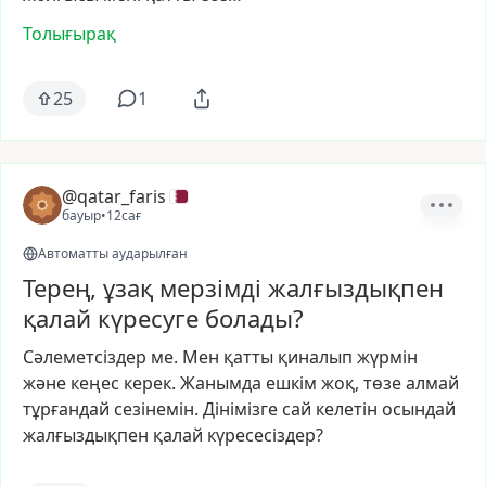
Толығырақ
25
1
@qatar_faris
бауыр
•
12сағ
Автоматты аударылған
Терең, ұзақ мерзімді жалғыздықпен
қалай күресуге болады?
Сәлеметсіздер
ме.
Мен
қатты
қиналып
жүрмін
және
кеңес
керек.
Жанымда
ешкім
жоқ,
төзе
алмай
тұрғандай
сезінемін.
Дінімізге
сай
келетін
осындай
жалғыздықпен
қалай
күресесіздер?