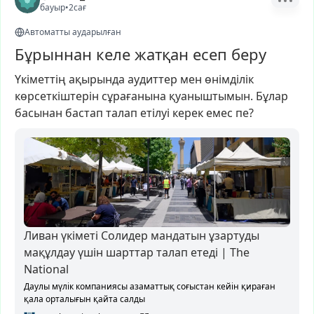
бауыр
•
2сағ
Автоматты аударылған
Бұрыннан келе жатқан есеп беру
Үкіметтің
ақырында
аудиттер
мен
өнімділік
көрсеткіштерін
сұрағанына
қуаныштымын.
Бұлар
басынан
бастап
талап
етілуі
керек
емес
пе?
Ливан үкіметі Солидер мандатын ұзартуды
мақұлдау үшін шарттар талап етеді | The
National
Даулы мүлік компаниясы азаматтық соғыстан кейін қираған
қала орталығын қайта салды