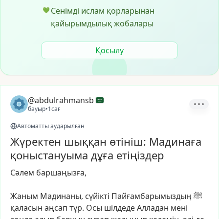
Сенімді ислам қорларынан
💚
қайырымдылық жобалары
Қосылу
@abdulrahmansb
бауыр
•
1сағ
Автоматты аударылған
Жүректен шыққан өтініш: Мадинаға
қоныстануыма дұға етіңіздер
Сәлем
баршаңызға,
Жаным
Мадинаны,
сүйікті
Пайғамбарымыздың
ﷺ
қаласын
аңсап
тұр.
Осы
шілдеде
Алладан
мені