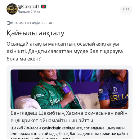
@sakib41
бауыр
•
20сағ
Автоматты аударылған
Қайғылы аяқталу
Осындай
атақты
мансаптың
осылай
аяқталуы
өкінішті.
Даңқты
саясаттан
мүлде
бөліп
қарауға
бола
ма
екен?
Бангладеш Шакибтың Хасина оқиғасынан кейін
енді крикет ойнамайтынын айтты
Шакиб Әл-Хасан қауіпсіздік кепілденсе, сот алдына шығу үшін
елге оралатынын айтады, бірақ Бангладеш оны крикетке қайта