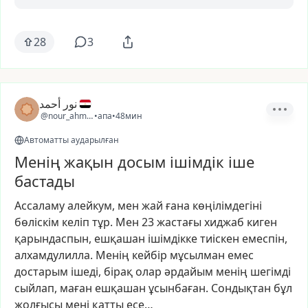
28
3
نور أحمد
@nour_ahmed38
•
апа
•
48мин
Автоматты аударылған
Менің жақын досым ішімдік іше
бастады
Ассаламу
алейкум,
мен
жай
ғана
көңілімдегіні
бөліскім
келіп
тұр.
Мен
23
жастағы
хиджаб
киген
қарындаспын,
ешқашан
ішімдікке
тиіскен
емеспін,
алхамдулилла.
Менің
кейбір
мұсылман
емес
достарым
ішеді,
бірақ
олар
әрдайым
менің
шегімді
сыйлап,
маған
ешқашан
ұсынбаған.
Сондықтан
бұл
жолғысы
мені
қатты
есе…