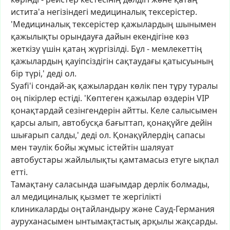
истита'а
негізіндегі
медициналық
тексерістер.
'Медициналық
тексерістер
қажылардың
шынымен
қажылықты
орындауға
дайын
екендігіне
көз
жеткізу
үшін
қатаң
жүргізілді.
Бұл
-
мемлекеттің
қажылардың
қауіпсіздігін
сақтаудағы
қатысуының
бір
түрі,'
деді
ол.
Syafi'i
сондай-ақ
қажылардан
көлік
пен
тұру
туралы
оң
пікірлер
естіді.
'Көптеген
қажылар
өздерін
VIP
қонақтардай
сезінгендерін
айтты.
Келе
салысымен
қарсы
алып,
автобусқа
бағыттап,
қонақүйге
дейін
шығарып
салды,'
деді
ол.
Қонақүйлердің
сапасы
мен
тәулік
бойы
жұмыс
істейтін
шаляуат
автобустары
жайлылықты
қамтамасыз
етуге
ықпал
етті.
Тамақтану
саласында
шағымдар
дерлік
болмады,
ал
медициналық
қызмет
те
жергілікті
клиникаларды
оңтайландыру
және
Сауд-Германия
ауруханасымен
ынтымақтастық
арқылы
жақсарды.