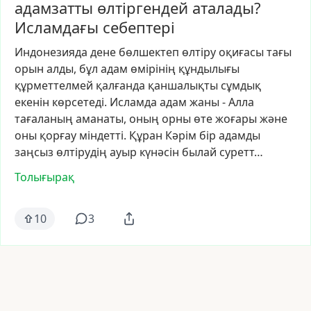
адамзатты өлтіргендей аталады?
Исламдағы себептері
Индонезияда
дене
бөлшектеп
өлтіру
оқиғасы
тағы
орын
алды,
бұл
адам
өмірінің
құндылығы
құрметтелмей
қалғанда
қаншалықты
сұмдық
екенін
көрсетеді.
Исламда
адам
жаны
-
Алла
тағаланың
аманаты,
оның
орны
өте
жоғары
және
оны
қорғау
міндетті.
Құран
Кәрім
бір
адамды
заңсыз
өлтірудің
ауыр
күнәсін
былай
суретт…
Толығырақ
10
3