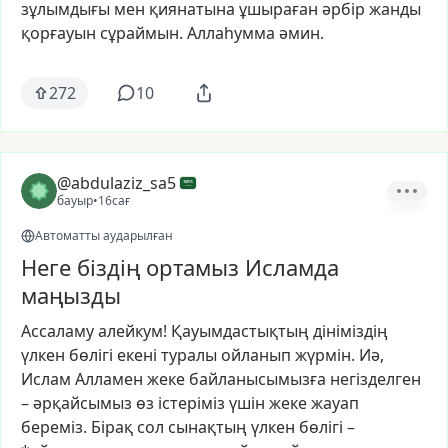
зұлымдығы
мен
қиянатына
ұшыраған
әрбір
жанды
қорғауын
сұраймын.
Аллаһумма
әмин.
272
10
@abdulaziz_sa5
бауыр
•
16сағ
Автоматты аударылған
Неге біздің ортамыз Исламда
маңызды
Ассаламу
алейкум!
Қауымдастықтың
дініміздің
үлкен
бөлігі
екені
туралы
ойланып
жүрмін.
Иә,
Ислам
Алламен
жеке
байланысымызға
негізделген
–
әрқайсымыз
өз
істеріміз
үшін
жеке
жауап
береміз.
Бірақ
сол
сынақтың
үлкен
бөлігі
–