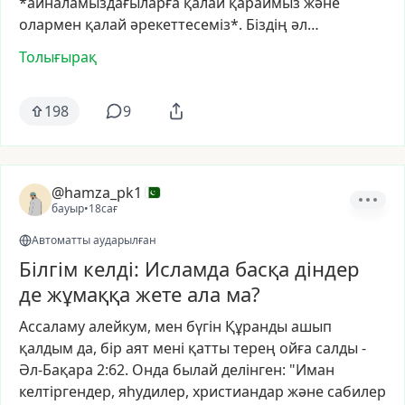
*айналамыздағыларға
қалай
қараймыз
және
олармен
қалай
әрекеттесеміз*.
Біздің
әл…
Толығырақ
198
9
@hamza_pk1
бауыр
•
18сағ
Автоматты аударылған
Білгім келді: Исламда басқа діндер
де жұмаққа жете ала ма?
Ассаламу
алейкум,
мен
бүгін
Құранды
ашып
қалдым
да,
бір
аят
мені
қатты
терең
ойға
салды
-
Әл-Бақара
2:62.
Онда
былай
делінген:
"Иман
келтіргендер,
яһудилер,
христиандар
және
сабилер