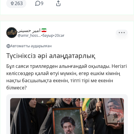
263
9
امیر حسینی
@amir_hosseini4
•
бауыр
•
20сағ
Автоматты аударылған
Түсініксіз әрі алаңдатарлық
Бұл
саяси
триллерден
алынғандай
оқылады.
Негізгі
келіссөздер
қалай
өтуі
мүмкін,
егер
ешкім
кімнің
нақты
басшылықта
екенін,
тіпті
тірі
ме
екенін
білмесе?