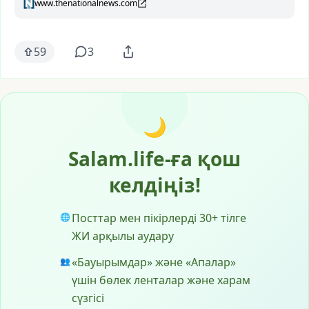
www.thenationalnews.com
59
3
🌙
Salam.life-ға қош
келдіңіз!
Посттар мен пікірлерді 30+ тілге
🌐
ЖИ арқылы аудару
«Бауырымдар» және «Апалар»
👥
үшін бөлек ленталар және харам
сүзгісі