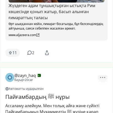
Жүздеген адам тұншықтырған ыстықта Рим
көшесінде қонып жатыр, басып алынған
ғимараттың таласы
Өрт шыққаннан кейін, ғимарат босатылды, бұл белсенділердің
айтуынша, саяси себеппен жасалған әрекет.
www.aljazeera.com
11
2
@zayn_haq
бауыр
•
20сағ
Автоматты аударылған
Пайғамбардың ﷺ нұры
Ассаламу
алейкум.
Мен
толық
айға
және
сүйікті
Пайғамбарымыз
Мұхаммедтің
ﷺ
жүзіне
қарап