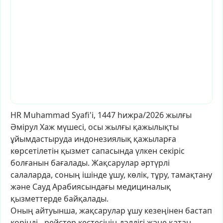
HR
Muhammad
Syafi'i,
1447
һижра/2026
жылғы
Әмірул
Хаж
мүшесі,
осы
жылғы
қажылықты
ұйымдастыруда
индонезиялық
қажыларға
көрсетілетін
қызмет
сапасында
үлкен
секіріс
болғанын
бағалады.
Жақсарулар
әртүрлі
салаларда,
соның
ішінде
ұшу,
көлік,
тұру,
тамақтану
және
Сауд
Арабиясындағы
медициналық
қызметтерде
байқалады.
Оның
айтуынша,
жақсарулар
ұшу
кезеңінен
бастап
көрінді
-
рейстер
кестесінің
дәлдігі
және
қатаң