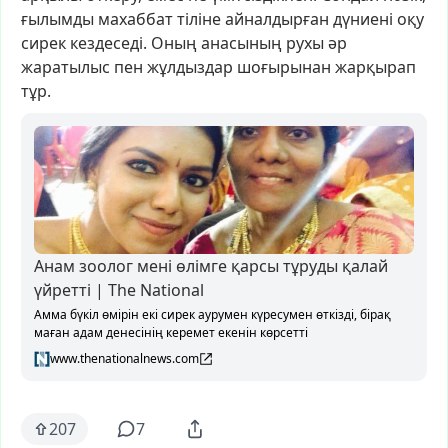
ғылымды
махаббат
тіліне
айналдырған
дүниені
оқу
сирек
кездеседі.
Оның
анасының
рухы
әр
жаратылыс
пен
жұлдыздар
шоғырынан
жарқырап
тұр.
Анам зоолог мені өлімге қарсы тұруды қалай
үйретті | The National
Амма бүкіл өмірін екі сирек аурумен күресумен өткізді, бірақ
маған адам денесінің керемет екенін көрсетті
www.thenationalnews.com
207
7