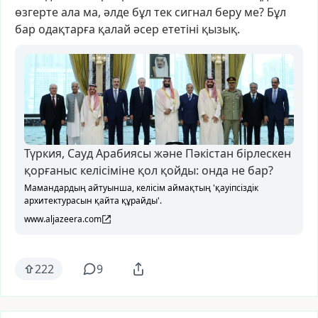
өзгерте
ала
ма,
әлде
бұл
тек
сигнал
беру
ме?
Бұл
бар
одақтарға
қалай
әсер
ететіні
қызық.
Түркия, Сауд Арабиясы және Пәкістан бірлескен
қорғаныс келісіміне қол қойды: онда не бар?
Мамандардың айтуынша, келісім аймақтың 'қауіпсіздік
архитектурасын қайта құрайды'.
www.aljazeera.com
222
9