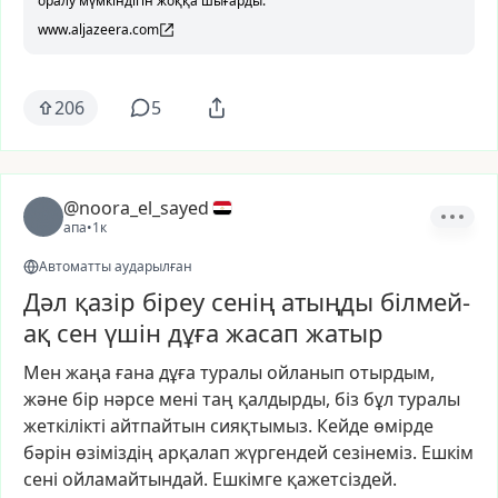
оралу мүмкіндігін жоққа шығарды.
www.aljazeera.com
206
5
@noora_el_sayed
апа
•
1к
Автоматты аударылған
Дәл қазір біреу сенің атыңды білмей-
ақ сен үшін дұға жасап жатыр
Мен
жаңа
ғана
дұға
туралы
ойланып
отырдым,
және
бір
нәрсе
мені
таң
қалдырды,
біз
бұл
туралы
жеткілікті
айтпайтын
сияқтымыз.
Кейде
өмірде
бәрін
өзіміздің
арқалап
жүргендей
сезінеміз.
Ешкім
сені
ойламайтындай.
Ешкімге
қажетсіздей.