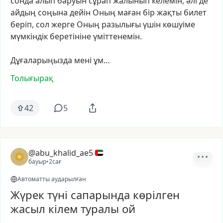
сонда
алып
баруын
сұрап
жалынып
келемін,
әлі
де
айдың
соңына
дейін
Оның
маған
бір
жақты
билет
беріп,
сол
жерге
Оның
разылығы
үшін
көшуіме
мүмкіндік
беретініне
үміттенемін.
Дұғаларыңызда
мені
ұм…
Толығырақ
42
5
@abu_khalid_ae5
бауыр
•
2сағ
Автоматты аударылған
Жүрек түні сапарында көрілген
жасыл кілем туралы ой