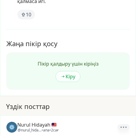
қалмаса
игі.
10
Жаңа пікір қосу
Пікір қалдыру үшін кіріңіз
Кіру
Үздік посттар
Nurul Hidayah
@nurul_hidayah63
•
апа
•
2сағ