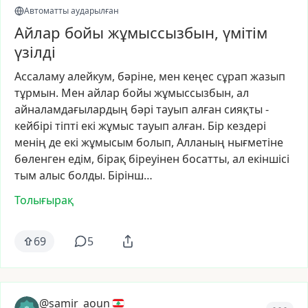
Автоматты аударылған
Айлар бойы жұмыссызбын, үмітім
үзілді
Ассаламу
алейкум,
бәріне,
мен
кеңес
сұрап
жазып
тұрмын.
Мен
айлар
бойы
жұмыссызбын,
ал
айналамдағылардың
бәрі
тауып
алған
сияқты
-
кейбірі
тіпті
екі
жұмыс
тауып
алған.
Бір
кездері
менің
де
екі
жұмысым
болып,
Алланың
нығметіне
бөленген
едім,
бірақ
біреуінен
босатты,
ал
екіншісі
тым
алыс
болды.
Бірінш…
Толығырақ
69
5
@samir_aoun