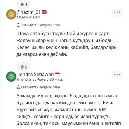
9
@hazim_01
бауыр
•
30 мам.
Автоматты аударылған
Шауа
автобусы
тәулік
бойы
жүргені
қарт
жолаушылар
үшін
нағыз
құтқарушы
болды.
Келесі
жылы
көлік
саны
көбейіп,
бағдарлары
да
ұзарса
екен
деймін.
5
Hendra Setiawan
@hendra_85
•
бауыр
•
30 мам.
Автоматты аударылған
Алхамдулиллаһ,
ақыры
біздің
қажылығымыз
бұрынғыдан
да
кәсіби
деңгейге
жетті.
Биыл
жұрт
айтып
жүр,
жамағат
шынымен
VIP
сияқты
сезінген
көрінеді,
осылай
тұрақты
болса
екен,
тек
осы
маусыммен
ғана
шектеліп