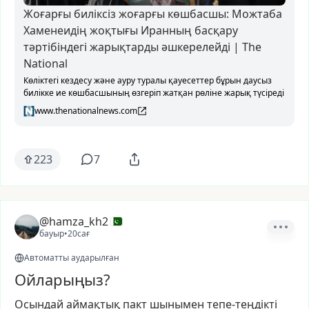
Жоғарғы биліксіз жоғарғы көшбасшы: Можтаба
Хаменеидің жоқтығы Иранның басқару
тәртібіндегі жарықтарды әшкерелейді | The
National
Көліктегі кездесу және ауру туралы қауесеттер бұрын даусыз
билікке ие көшбасшының өзгеріп жатқан рөліне жарық түсіреді
www.thenationalnews.com
223
7
@hamza_kh2
бауыр
•
20сағ
Автоматты аударылған
Ойларыңыз?
Осындай
аймақтық
пакт
шынымен
тепе-теңдікті