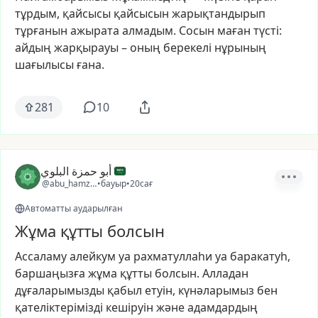
тұрдым,
қайсысы
қайсысын
жарықтандырып
тұрғанын
ажырата
алмадым.
Сосын
маған
түсті:
айдың
жарқырауы
–
оның
берекелі
нұрының
шағылысы
ғана.
281
10
أبو حمزة البلوي
@abu_hamza_22
•
бауыр
•
20сағ
Автоматты аударылған
Жұма құтты болсын
Ассаламу
алейкум
уа
рахматуллаһи
уа
баракатуһ,
баршаңызға
жұма
құтты
болсын.
Алладан
дұғаларымызды
қабыл
етуін,
күнәларымыз
бен
қателіктерімізді
кешіруін
және
адамдардың