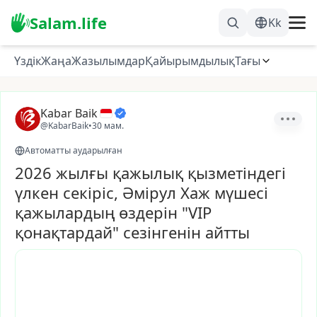
Salam.life
Kk
Үздік
Жаңа
Жазылымдар
Қайырымдылық
Тағы
Kabar Baik
@KabarBaik
•
30 мам.
Автоматты аударылған
2026 жылғы қажылық қызметіндегі
үлкен секіріс, Әмірул Хаж мүшесі
қажылардың өздерін "VIP
қонақтардай" сезінгенін айтты