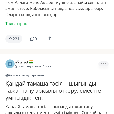
-
кім
Аллаға
және
Ақырет
күніне
шынайы
сеніп,
ізгі
амал
істесе,
Раббысының
алдында
сыйлары
бар.
Оларға
қорқыныш
жоқ
әр…
Толығырақ
221
9
نور بیگم
@noor_begum2
•
апа
•
18сағ
Автоматты аударылған
Қандай тамаша тәсіл – шығынды
ғажаптану арқылы өткеру, емес пе
үмітсіздікпен.
Қандай
тамаша
тәсіл
–
шығынды
ғажаптану
арқылы
өткеру,
емес
пе
үмітсіздікпен.
Сондай
нәзік,