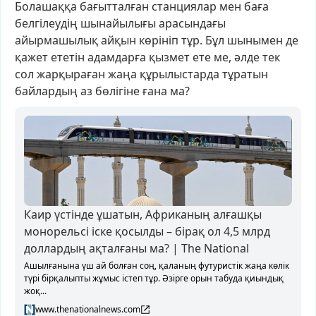
Болашаққа
бағытталған
станциялар
мен
баға
белгілеудің
шынайылығы
арасындағы
айырмашылық
айқын
көрініп
тұр.
Бұл
шынымен
де
қажет
ететін
адамдарға
қызмет
ете
ме,
әлде
тек
сол
жарқыраған
жаңа
құрылыстарда
тұратын
байлардың
аз
бөлігіне
ғана
ма?
Каир үстінде ұшатын, Африканың алғашқы
монорельсі іске қосылды – бірақ ол 4,5 млрд
доллардың ақталғаны ма? | The National
Ашылғанына үш ай болған соң, қаланың футуристік жаңа көлік
түрі бірқалыпты жұмыс істеп тұр. Әзірге орын табуда қиындық
жоқ...
www.thenationalnews.com