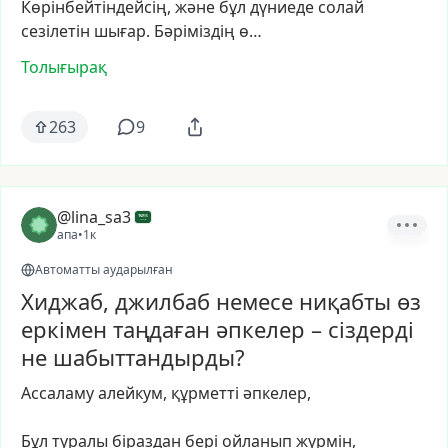
Көрінбейтіндейсің,
және
бұл
дүниеде
солай
сезілетін
шығар.
Бәріміздің
ө…
Толығырақ
263
9
@lina_sa3
апа
•
1к
Автоматты аударылған
Хиджаб, джилбаб немесе ниқабты өз
еркімен таңдаған әпкелер – сіздерді
не шабыттандырды?
Ассаламу
алейкум,
құрметті
әпкелер,
Бұл
туралы
біраздан
бері
ойланып
жүрмін,